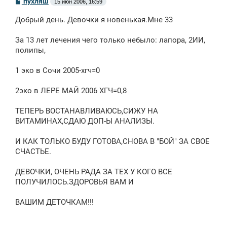
пухляш
15 июн 2006, 16:59
о
о
Добрый день. Девочки я новенькая.Мне 33
б
щ
е
За 13 лет лечения чего только небыло: лапора, 2ИИ,
н
полипы,
и
е
1 эко в Сочи 2005-хгч=0
2эко в ЛЕРЕ МАЙ 2006 ХГЧ=0,8
ТЕПЕРЬ ВОСТАНАВЛИВАЮСЬ,СИЖУ НА
ВИТАМИНАХ,СДАЮ ДОП-Ы АНАЛИЗЫ.
И КАК ТОЛЬКО БУДУ ГОТОВА,СНОВА В "БОЙ" ЗА СВОЕ
СЧАСТЬЕ.
ДЕВОЧКИ, ОЧЕНЬ РАДА ЗА ТЕХ У КОГО ВСЕ
ПОЛУЧИЛОСЬ.ЗДОРОВЬЯ ВАМ И
ВАШИМ ДЕТОЧКАМ!!!