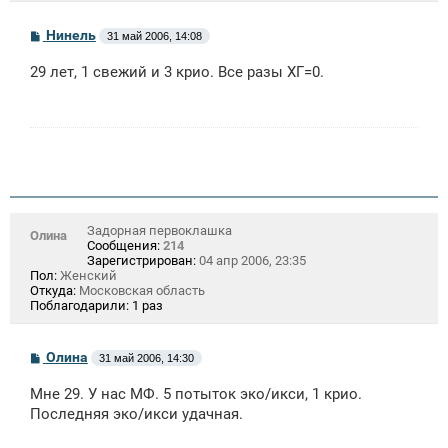
С
Нинель
31 май 2006, 14:08
о
о
29 лет, 1 свежий и 3 крио. Все разы ХГ=0.
б
щ
е
н
и
е
Задорная первоклашка
Олина
Сообщения:
214
Зарегистрирован:
04 апр 2006, 23:35
Пол:
Женский
Откуда:
Московская область
Поблагодарили:
1 раз
С
Олина
31 май 2006, 14:30
о
о
Мне 29. У нас МФ. 5 потыток эко/икси, 1 крио.
б
щ
Последняя эко/икси удачная.
е
н