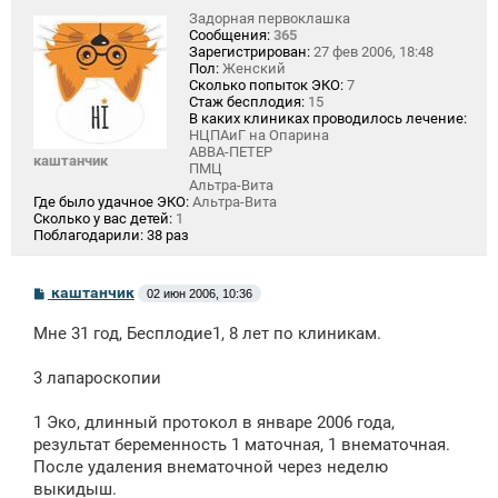
Задорная первоклашка
Сообщения:
365
Зарегистрирован:
27 фев 2006, 18:48
Пол:
Женский
Сколько попыток ЭКО:
7
Стаж бесплодия:
15
В каких клиниках проводилось лечение:
НЦПАиГ на Опарина
АВВА-ПЕТЕР
каштанчик
ПМЦ
Альтра-Вита
Где было удачное ЭКО:
Альтра-Вита
Сколько у вас детей:
1
Поблагодарили:
38 раз
С
каштанчик
02 июн 2006, 10:36
о
о
Мне 31 год, Бесплодие1, 8 лет по клиникам.
б
щ
е
3 лапароскопии
н
и
е
1 Эко, длинный протокол в январе 2006 года,
результат беременность 1 маточная, 1 внематочная.
После удаления внематочной через неделю
выкидыш.