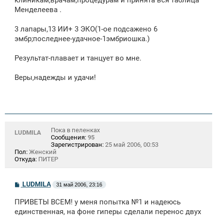
Менделеева .
3 лапары,13 ИИ+ 3 ЭКО(1-ое подсажено 6
эмбр;последнее-удачное-1эмбриошка.)
Результат-плавает и танцует во мне.
Веры,надежды и удачи!
Пока в пеленках
LUDMILA
Сообщения:
95
Зарегистрирован:
25 май 2006, 00:53
Пол:
Женский
Откуда:
ПИТЕР
С
LUDMILA
31 май 2006, 23:16
о
о
ПРИВЕТЫ ВСЕМ! у меня попытка №1 и надеюсь
б
щ
единственная, на фоне гиперы сделали перенос двух
е