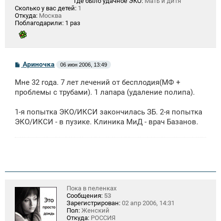
Где было удачное ЭКО:
Мать и дитя
Сколько у вас детей:
1
Откуда:
Москва
Поблагодарили:
1 раз
С
Ариночка
06 июн 2006, 13:49
о
о
Мне 32 года. 7 лет лечений от бесплодия(МФ +
б
щ
проблемы с трубами). 1 лапара (удаление полипа).
е
н
1-я попытка ЭКО/ИКСИ закончилась ЗБ. 2-я попытка
и
е
ЭКО/ИКСИ - в пузике. Клиника МиД - врач Базанов.
Пока в пеленках
Сообщения:
53
Зарегистрирован:
02 апр 2006, 14:31
Пол:
Женский
Откуда:
РОССИЯ