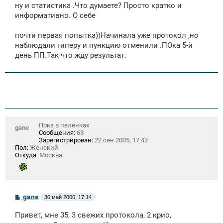
ну и статистика .Что думаете? Просто кратко и
информативно. О себе
почти первая попытка))Начинала уже протокол ,но
наблюдали гиперу и пункцию отменили .ПОка 5-й
день ПП.Так что жду результат.
Пока в пеленках
gane
Сообщения:
63
Зарегистрирован:
22 сен 2005, 17:42
Пол:
Женский
Откуда:
Москва
С
gane
30 май 2006, 17:14
о
о
Привет, мне 35, 3 свежих протокола, 2 крио,
б