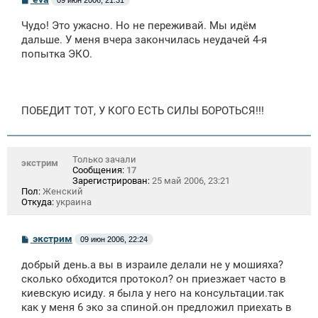
о
о
Чудо! Это ужасно. Но не переживай. Мы идём
б
щ
дальше. У меня вчера закончилась неудачей 4-я
е
попытка ЭКО.
н
и
е
ПОБЕДИТ ТОТ, У КОГО ЕСТЬ СИЛЫ БОРОТЬСЯ!!!
Только зачали
экстрим
Сообщения:
17
Зарегистрирован:
25 май 2006, 23:21
Пол:
Женский
Откуда:
украина
С
экстрим
09 июн 2006, 22:24
о
о
добрый день.а вы в израиле делали не у мошияха?
б
щ
сколько обходится протокол? он приезжает часто в
е
киевскую исиду. я была у него на консультации.так
н
как у меня 6 эко за спиной.он предложил приехать в
и
е