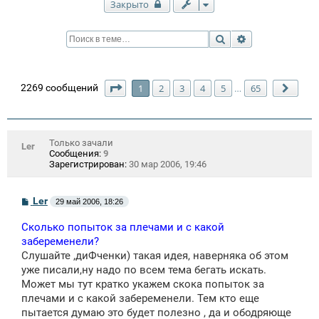
Закрыто
Поиск
Расширенный п
Страница
1
из
65
2269 сообщений
1
2
3
4
5
65
…
След
Только зачали
Ler
Сообщения:
9
Зарегистрирован:
30 мар 2006, 19:46
С
Ler
29 май 2006, 18:26
о
о
Сколько попыток за плечами и с какой
б
щ
забеременели?
е
Слушайте ,диФченки) такая идея, наверняка об этом
н
уже писали,ну надо по всем тема бегать искать.
и
е
Может мы тут кратко укажем скока попыток за
плечами и с какой забеременели. Тем кто еще
пытается думаю это будет полезно , да и ободряюще