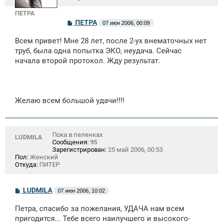
ПЕТРА
С
ПЕТРА
07 июн 2006, 00:09
о
о
Всем привет! Мне 28 лет, после 2-ух внематочных нет
б
щ
труб, была одна попытка ЭКО, неудача. Сейчас
е
начала второй протокол. Жду результат.
н
и
е
Желаю всем большой удачи!!!!
Пока в пеленках
LUDMILA
Сообщения:
95
Зарегистрирован:
25 май 2006, 00:53
Пол:
Женский
Откуда:
ПИТЕР
С
LUDMILA
07 июн 2006, 10:02
о
о
Петра, спасибо за пожелания, УДАЧА нам всем
б
щ
пригодится... Тебе всего наилучшего и высокого-