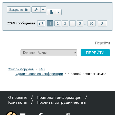
Закрыто
Страница
1
из
65
2269 сообщений
1
2
3
4
5
65
…
След.
Перейти
Список форумов
•
FAQ
Удалить cookies конференции
•
Часовой пояс:
UTC+03:00
/
/
О проекте
Правовая информация
/
Контакты
Проекты сотрудничества