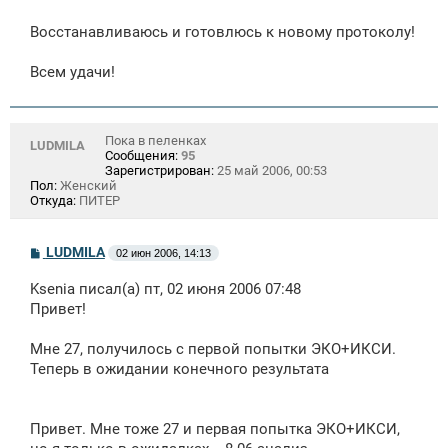
Восстанавливаюсь и готовлюсь к новому протоколу!
Всем удачи!
Пока в пеленках
LUDMILA
Сообщения:
95
Зарегистрирован:
25 май 2006, 00:53
Пол:
Женский
Откуда:
ПИТЕР
С
LUDMILA
02 июн 2006, 14:13
о
о
Ksenia писал(а) пт, 02 июня 2006 07:48
б
щ
Привет!
е
н
Мне 27, получилось с первой попытки ЭКО+ИКСИ.
и
е
Теперь в ожидании конечного результата
Привет. Мне тоже 27 и первая попытка ЭКО+ИКСИ,