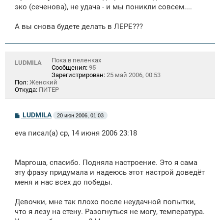
щ
эко (сеченова), не удача - и мы поникли совсем....
е
н
А вы снова будете делать в ЛЕРЕ???
и
е
Пока в пеленках
LUDMILA
Сообщения:
95
Зарегистрирован:
25 май 2006, 00:53
Пол:
Женский
Откуда:
ПИТЕР
С
LUDMILA
20 июн 2006, 01:03
о
о
eva писал(а) ср, 14 июня 2006 23:18
б
щ
е
н
Маргоша, спасибо. Подняла настроение. Это я сама
и
е
эту фразу придумала и надеюсь этот настрой доведёт
меня и нас всех до победы.
Девочки, мне так плохо после неудачной попытки,
что я лезу на стену. Разогнуться не могу, температура.