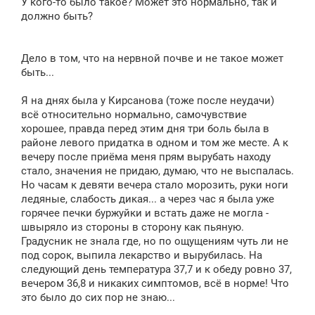
У кого-то было такое? Может это нормально, так и
должно быть?
Дело в том, что на нервной почве и не такое может
быть...
Я на днях была у Кирсанова (тоже после неудачи)
всё относительно нормально, самочувствие
хорошее, правда перед этим дня три боль была в
районе левого придатка в одном и том же месте. А к
вечеру после приёма меня прям вырубать находу
стало, значения не придаю, думаю, что не выспалась.
Но часам к девяти вечера стало морозить, руки ноги
ледяные, слабость дикая... а через час я была уже
горячее печки буржуйки и встать даже не могла -
швыряло из стороны в сторону как пьяную.
Градусник не знала где, но по ощущениям чуть ли не
под сорок, выпила лекарство и вырубилась. На
следующий день температура 37,7 и к обеду ровно 37,
вечером 36,8 и никаких симптомов, всё в норме! Что
это было до сих пор не знаю...