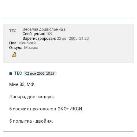
Веселая дошкольница
ТЕС
Сообщения:
109
Зарегистрирован:
22 авг 2005, 21:20
Пол:
Женский
Откуда:
Москва
С
ТЕС
02 июн 2006, 10:27
о
о
Мне 33, МФ.
б
щ
е
Лапара, две гистеры.
н
и
е
5 свежих протоколов ЭКО+ИКСИ.
5 попытка - двойня.