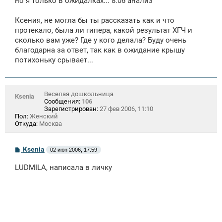
но я только в ожидалках... 8.06 анализ
Ксения, не могла бы ты рассказать как и что
протекало, была ли гипера, какой результат ХГЧ и
сколько вам уже? Где у кого делала? Буду очень
благодарна за ответ, так как в ожидание крышу
потихоньку срывает...
Веселая дошкольница
Ksenia
Сообщения:
106
Зарегистрирован:
27 фев 2006, 11:10
Пол:
Женский
Откуда:
Москва
С
Ksenia
02 июн 2006, 17:59
о
о
LUDMILA, написала в личку
б
щ
е
н
и
е