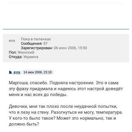
Пока в пеленках
eva
Сообщения:
57
Зарегистрирован:
06 июн 2006, 15:50
Пол:
Женский
Откуда:
Украина
С
eva
14 июн 2006, 23:18
о
о
Маргоша, спасибо. Подняла настроение. Это я сама
б
щ
эту фразу придумала и надеюсь этот настрой доведёт
е
меня и нас всех до победы.
н
и
е
Девочки, мне так плохо после неудачной попытки,
что я лезу на стену. Разогнуться не могу, температура.
У кого-то было такое? Может это нормально, так и
должно быть?