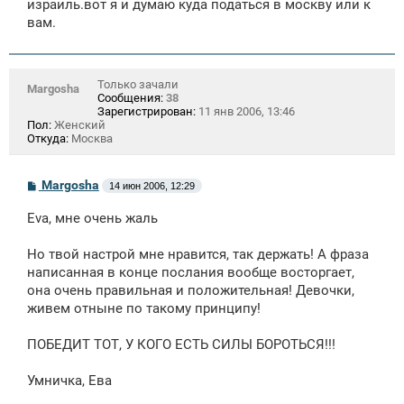
израиль.вот я и думаю куда податься в москву или к
вам.
Только зачали
Margosha
Сообщения:
38
Зарегистрирован:
11 янв 2006, 13:46
Пол:
Женский
Откуда:
Москва
С
Margosha
14 июн 2006, 12:29
о
о
Eva, мне очень жаль
б
щ
е
Но твой настрой мне нравится, так держать! А фраза
н
написанная в конце послания вообще восторгает,
и
е
она очень правильная и положительная! Девочки,
живем отныне по такому принципу!
ПОБЕДИТ ТОТ, У КОГО ЕСТЬ СИЛЫ БОРОТЬСЯ!!!
Умничка, Ева