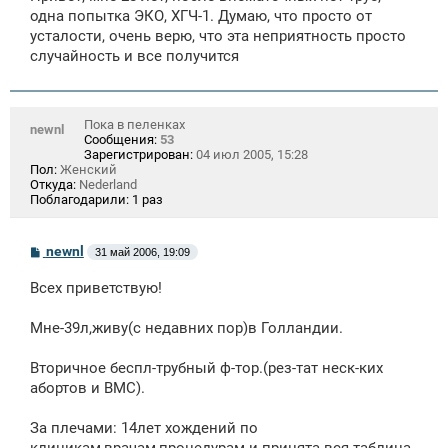
щ
одна попытка ЭКО, ХГЧ-1. Думаю, что просто от
е
усталости, очень верю, что эта неприятность просто
н
случайность и все получится
и
е
Пока в пеленках
newnl
Сообщения:
53
Зарегистрирован:
04 июл 2005, 15:28
Пол:
Женский
Откуда:
Nederland
Поблагодарили:
1 раз
С
newnl
31 май 2006, 19:09
о
о
Всех приветствую!
б
щ
е
Мне-39л,живу(с недавних пор)в Голландии.
н
и
е
Вторичное беспл-трубный ф-тор.(рез-тат неск-ких
абортов и ВМС).
За плечами: 14лет хождений по
клиникам,врачам,процедурам и принята вся таблица