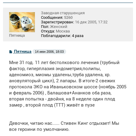
Заводная старушенция
Сообщения:
5260
Зарегистрирован:
16 дек 2005, 17:32
Пол:
Женский
Откуда:
Москва
Пятница
Поблагодарили:
4 раза
С
Пятница
14 июн 2006, 18:03
о
о
Мне 31 год. 11 лет бестолкового лечения (трубный
б
щ
фактор, гиперплазия эндометрия,полипы,
е
аденомиоз, миомы удалены,труба удалена, хр.
н
ановуляторый цикл), 2 лапары. В итоге-2 свежих
и
е
протокола ЭКО на Иваньковском шоссе (ноябрь 2005
и февраль 2006) , Балашова+Ананков оба раза,
вторая попытка - двойня, на 8 неделе один плод
замер , второй плод (ТТТ) живёт в пузе
Девочки, читаю нас...... Стивен Кинг отдыхает! Мы
все героини по умолчанию.