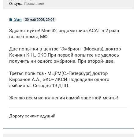
Откуда:
Ярославль
С
Зая
30 май 2006, 20:04
о
о
Здравствуйте! Мне 32, эндометриоз,АСАТ в 2 раза
б
щ
выше нормы, МФ.
е
н
Две попытки в центре "Эмбрион" (Москва), доктор
и
е
Кечиян К.Н., ЭКО.При первой попытке не удалось
получить ни одного эмбриона. При второй- два.
Третья попытка - МЦРМ(С.-Петербург),доктор
Кирсанов А.А., ЭКО+ИКСИ.Подсадили одного
эмбриона. Сегодня 19 ДПП.
Желаю всем исполнения самой заветной мечты!
Дорогу осилит идущий