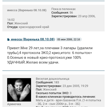
Пока в пеленках
инесса (Варенька 08.10.08)
Сообщения:
56
Зарегистрирован:
23 апр 2006,
16:02
Пол:
Женский
Откуда:
краснодарский край
С
инесса (Варенька 08.10.08)
05 июн 2006, 22:16
о
о
Привет.Мне 29 лет,за плечами 3 лапары (удалили
б
щ
трубы),4 протокола ЭКО,2 крио,итого: 6 попыток=
е
0.Осенью в новый крио-протокол,уже 100%
н
УДАЧНЫЙ.Желаю всем удачи.
и
е
Веселая дошкольница
Сообщения:
183
Зарегистрирован:
23 дек 2005, 19:29
Пол:
Женский
Сколько попыток ЭКО:
3
В каких клиниках проводилось лечение:
Мать и дитя - врач Базанов П.А. (1-я попытка
- ЗБ, 2-я - сын 2006г.р., 3-я - ЗБ)
Ариночка