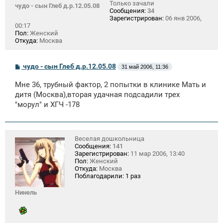
Только зачали
чудо - сын Глеб д.р.12.05.08
Сообщения:
34
Зарегистрирован:
06 янв 2006,
00:17
Пол:
Женский
Откуда:
Москва
С
чудо - сын Глеб д.р.12.05.08
31 май 2006, 11:36
о
о
Мне 36, трубный фактор, 2 попытки в клинике Мать и
б
щ
дитя (Москва),вторая удачная подсадили трех
е
"морул" и ХГЧ -178
н
и
е
Веселая дошкольница
Сообщения:
141
Зарегистрирован:
11 мар 2006, 13:40
Пол:
Женский
Откуда:
Москва
Поблагодарили:
1 раз
Нинель