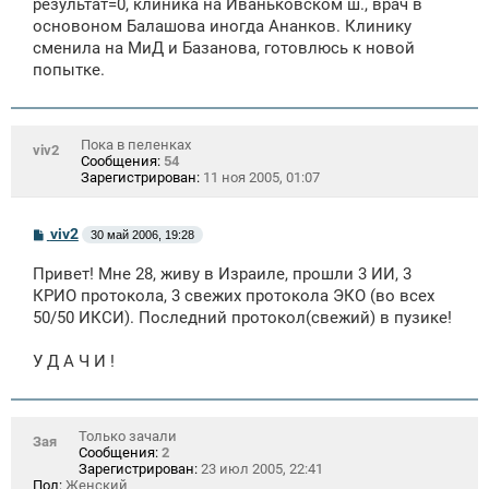
щ
результат=0, клиника на Иваньковском ш., врач в
е
основоном Балашова иногда Ананков. Клинику
н
сменила на МиД и Базанова, готовлюсь к новой
и
е
попытке.
Пока в пеленках
viv2
Сообщения:
54
Зарегистрирован:
11 ноя 2005, 01:07
С
viv2
30 май 2006, 19:28
о
о
Привет! Мне 28, живу в Израиле, прошли 3 ИИ, 3
б
щ
КРИО протокола, 3 свежих протокола ЭКО (во всех
е
50/50 ИКСИ). Последний протокол(свежий) в пузике!
н
и
е
У Д А Ч И !
Только зачали
Зая
Сообщения:
2
Зарегистрирован:
23 июл 2005, 22:41
Пол:
Женский