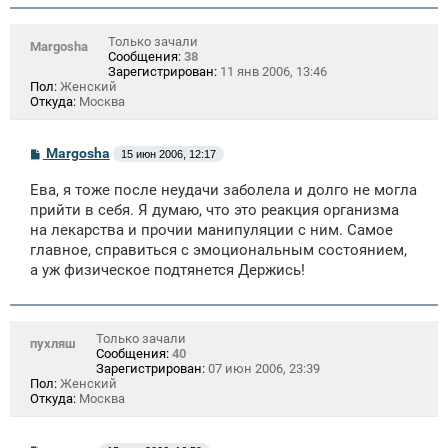
Только зачали
Margosha
Сообщения:
38
Зарегистрирован:
11 янв 2006, 13:46
Пол:
Женский
Откуда:
Москва
С
Margosha
15 июн 2006, 12:17
о
о
Ева, я тоже после неудачи заболела и долго не могла
б
щ
прийти в себя. Я думаю, что это реакция организма
е
на лекарства и прочии манипуляции с ним. Самое
н
главное, справиться с эмоциональным состоянием,
и
е
а уж физическое подтянется Держись!
Только зачали
пухляш
Сообщения:
40
Зарегистрирован:
07 июн 2006, 23:39
Пол:
Женский
Откуда:
Москва
С