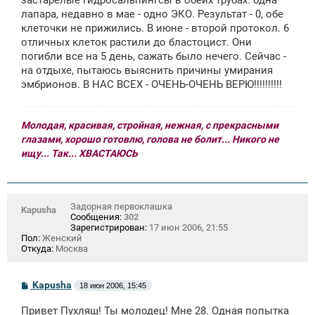
лапара, недавно в мае - одно ЭКО. Результат - 0, обе
клеточки не прижились. В июне - второй протокол. 6
отличных клеток растили до бластоцист. Они
погибли все на 5 день, сажать было нечего. Сейчас -
на отдыхе, пытаюсь выяснить причины умирания
эмбрионов. В НАС ВСЕХ - ОЧЕНЬ-ОЧЕНЬ ВЕРЮ!!!!!!!!!!
Молодая, красивая, стройная, нежная, с прекрасными
глазами, хорошо готовлю, голова не болит... Никого не
ищу... Так... ХВАСТАЮСЬ
Задорная первоклашка
Kapusha
Сообщения:
302
Зарегистрирован:
17 июн 2006, 21:55
Пол:
Женский
Откуда:
Москва
С
Kapusha
18 июн 2006, 15:45
о
о
Привет Пухляш! Ты молодец! Мне 28. Одная попытка
б