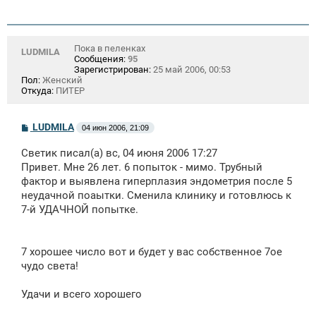
Пока в пеленках
LUDMILA
Сообщения:
95
Зарегистрирован:
25 май 2006, 00:53
Пол:
Женский
Откуда:
ПИТЕР
С
LUDMILA
04 июн 2006, 21:09
о
о
Светик писал(а) вс, 04 июня 2006 17:27
б
щ
Привет. Мне 26 лет. 6 попыток - мимо. Трубный
е
фактор и выявлена гиперплазия эндометрия после 5
н
неудачной поаытки. Сменила клинику и готовлюсь к
и
е
7-й УДАЧНОЙ попытке.
7 хорошее число вот и будет у вас собственное 7ое
чудо света!
Удачи и всего хорошего