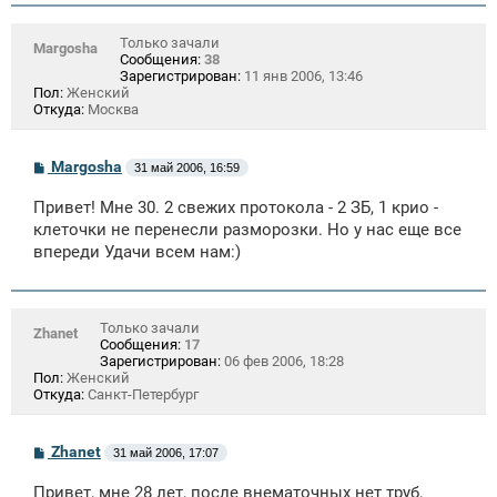
и
е
Только зачали
Margosha
Сообщения:
38
Зарегистрирован:
11 янв 2006, 13:46
Пол:
Женский
Откуда:
Москва
С
Margosha
31 май 2006, 16:59
о
о
Привет! Мне 30. 2 свежих протокола - 2 ЗБ, 1 крио -
б
щ
клеточки не перенесли разморозки. Но у нас еще все
е
впереди Удачи всем нам:)
н
и
е
Только зачали
Zhanet
Сообщения:
17
Зарегистрирован:
06 фев 2006, 18:28
Пол:
Женский
Откуда:
Санкт-Петербург
С
Zhanet
31 май 2006, 17:07
о
о
Привет, мне 28 лет, после внематочных нет труб,
б