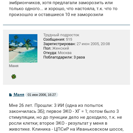
эмбриончиков, хотя предлагали заморозить или
н
только одного... и хорошо, что настояла, т.к. что то
и
е
произошло и оставшиеся 10 не заморозили
Трудный подросток
Сообщения:
515
Зарегистрирован:
27 июн 2005, 20:08
Пол:
Женский
Откуда:
Москва
Поблагодарили:
3 раза
Маня
С
Маня
01 июн 2006, 16:27
о
о
Мне 26 лет. Прошли: 3 ИИ (одна из попыток
б
щ
закончилась ЗБ); первое ЭКО - ХГ = 1; потом было 3
е
стимуляции, но до пункции дело не доходило, т.к. не
н
росли клетки; второе ЭКО - результат у меня в
и
е
животике. Клиника - ЦПСиР на Иваньковском шоссе,