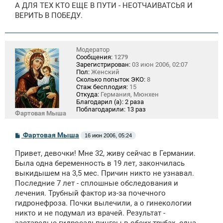
А ДЛЯ ТЕХ КТО ЕЩЕ В ПУТИ - НЕОТЧАИВАТСЬЯ И
ВЕРИТЬ В ПОБЕДУ.
Модератор
Сообщения:
1279
Зарегистрирован:
03 июн 2006, 02:07
Пол:
Женский
Сколько попыток ЭКО:
8
Стаж бесплодия:
15
Откуда:
Германия, Мюнхен
Благодарил (а):
2 раза
Поблагодарили:
13 раз
Фартовая Мыша
С
Фартовая Мыша
16 июн 2006, 05:24
о
о
Привет, девочки! Мне 32, живу сейчас в Германии.
б
щ
Была одна беременность в 19 лет, закончилась
е
выкидышем на 3,5 мес. Причин никто не узнавал.
н
Последние 7 лет - сплошные обследования и
и
е
лечения. Трубный фактор из-за почечного
гидронефроза. Почки вылечили, а о гинекологии
никто и не подумал из врачей. Результат -
застарелые гидросальпингсы в обеих трубах. одна