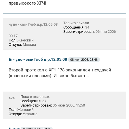
е
превысокого ХГЧ!
н
и
е
Только зачали
чудо - сын Глеб д.р.12.05.08
Сообщения:
34
Зарегистрирован:
06 янв 2006,
00:17
Пол:
Женский
Откуда:
Москва
С
чудо - сын Глеб д.р.12.05.08
08 июн 2006, 23:46
о
о
Второй протокол с ХГЧ-178 закончился -неудачей
б
щ
(красными слезами). И такое бывает...
е
н
и
е
Пока в пеленках
eva
Сообщения:
57
Зарегистрирован:
06 июн 2006, 15:50
Пол:
Женский
Откуда:
Украина
С
eva
09 июн 2006, 21:31