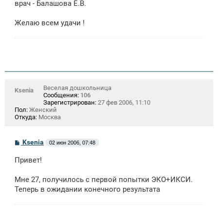
врач - Балашова Е.В.
Желаю всем удачи !
Веселая дошкольница
Ksenia
Сообщения:
106
Зарегистрирован:
27 фев 2006, 11:10
Пол:
Женский
Откуда:
Москва
С
Ksenia
02 июн 2006, 07:48
о
о
Привет!
б
щ
е
Мне 27, получилось с первой попытки ЭКО+ИКСИ.
н
Теперь в ожидании конечного результата
и
е