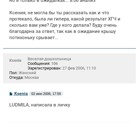
но я только в ожидалках... 8.06 анализ
Ксения, не могла бы ты рассказать как и что
протекало, была ли гипера, какой результат ХГЧ и
сколько вам уже? Где у кого делала? Буду очень
благодарна за ответ, так как в ожидание крышу
потихоньку срывает...
Веселая дошкольница
Ksenia
Сообщения:
106
Зарегистрирован:
27 фев 2006, 11:10
Пол:
Женский
Откуда:
Москва
С
Ksenia
02 июн 2006, 17:59
о
о
LUDMILA, написала в личку
б
щ
е
н
и
е