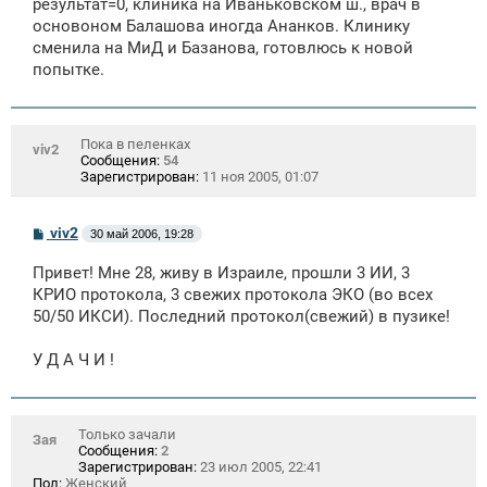
щ
результат=0, клиника на Иваньковском ш., врач в
е
основоном Балашова иногда Ананков. Клинику
н
сменила на МиД и Базанова, готовлюсь к новой
и
е
попытке.
Пока в пеленках
viv2
Сообщения:
54
Зарегистрирован:
11 ноя 2005, 01:07
С
viv2
30 май 2006, 19:28
о
о
Привет! Мне 28, живу в Израиле, прошли 3 ИИ, 3
б
щ
КРИО протокола, 3 свежих протокола ЭКО (во всех
е
50/50 ИКСИ). Последний протокол(свежий) в пузике!
н
и
е
У Д А Ч И !
Только зачали
Зая
Сообщения:
2
Зарегистрирован:
23 июл 2005, 22:41
Пол:
Женский