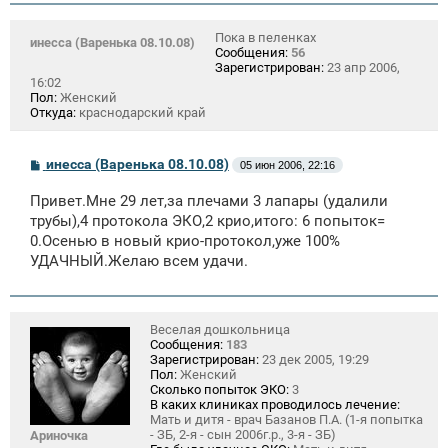
Пока в пеленках
инесса (Варенька 08.10.08)
Сообщения:
56
Зарегистрирован:
23 апр 2006,
16:02
Пол:
Женский
Откуда:
краснодарский край
С
инесса (Варенька 08.10.08)
05 июн 2006, 22:16
о
о
Привет.Мне 29 лет,за плечами 3 лапары (удалили
б
щ
трубы),4 протокола ЭКО,2 крио,итого: 6 попыток=
е
0.Осенью в новый крио-протокол,уже 100%
н
УДАЧНЫЙ.Желаю всем удачи.
и
е
Веселая дошкольница
Сообщения:
183
Зарегистрирован:
23 дек 2005, 19:29
Пол:
Женский
Сколько попыток ЭКО:
3
В каких клиниках проводилось лечение:
Мать и дитя - врач Базанов П.А. (1-я попытка
- ЗБ, 2-я - сын 2006г.р., 3-я - ЗБ)
Ариночка