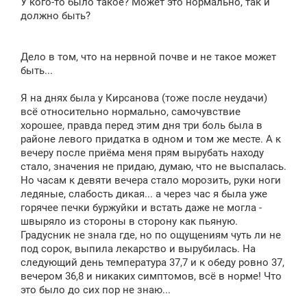
У кого-то было такое? Может это нормально, так и
должно быть?
Дело в том, что на нервной почве и не такое может
быть...
Я на днях была у Кирсанова (тоже после неудачи)
всё относительно нормально, самочувствие
хорошее, правда перед этим дня три боль была в
районе левого придатка в одном и том же месте. А к
вечеру после приёма меня прям вырубать находу
стало, значения не придаю, думаю, что не выспалась.
Но часам к девяти вечера стало морозить, руки ноги
ледяные, слабость дикая... а через час я была уже
горячее печки буржуйки и встать даже не могла -
швыряло из стороны в сторону как пьяную.
Градусник не знала где, но по ощущениям чуть ли не
под сорок, выпила лекарство и вырубилась. На
следующий день температура 37,7 и к обеду ровно 37,
вечером 36,8 и никаких симптомов, всё в норме! Что
это было до сих пор не знаю...