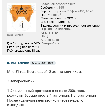
Задорная первоклашка
Сообщения:
365
Зарегистрирован:
27 фев 2006, 18:48
Пол:
Женский
Сколько попыток ЭКО:
7
Стаж бесплодия:
15
В каких клиниках проводилось лечение:
НЦПАиГ на Опарина
АВВА-ПЕТЕР
каштанчик
ПМЦ
Альтра-Вита
Где было удачное ЭКО:
Альтра-Вита
Сколько у вас детей:
1
Поблагодарили:
38 раз
С
каштанчик
02 июн 2006, 10:36
о
о
Мне 31 год, Бесплодие1, 8 лет по клиникам.
б
щ
е
3 лапароскопии
н
и
е
1 Эко, длинный протокол в январе 2006 года,
результат беременность 1 маточная, 1 внематочная.
После удаления внематочной через неделю
выкидыш.