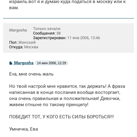
израиль.вот я и думаю куда податься в москву или к
вам.
Только зачали
Margosha
Сообщения:
38
Зарегистрирован:
11 янв 2006, 13:46
Пол:
Женский
Откуда:
Москва
С
Margosha
14 июн 2006, 12:29
о
о
Eva, мне очень жаль
б
щ
е
Но твой настрой мне нравится, так держать! А фраза
н
написанная в конце послания вообще восторгает,
и
е
она очень правильная и положительная! Девочки,
живем отныне по такому принципу!
ПОБЕДИТ ТОТ, У КОГО ЕСТЬ СИЛЫ БОРОТЬСЯ!!!
Умничка, Ева