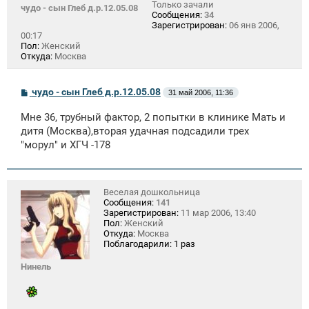
Только зачали
чудо - сын Глеб д.р.12.05.08
Сообщения:
34
Зарегистрирован:
06 янв 2006,
00:17
Пол:
Женский
Откуда:
Москва
С
чудо - сын Глеб д.р.12.05.08
31 май 2006, 11:36
о
о
Мне 36, трубный фактор, 2 попытки в клинике Мать и
б
щ
дитя (Москва),вторая удачная подсадили трех
е
"морул" и ХГЧ -178
н
и
е
Веселая дошкольница
Сообщения:
141
Зарегистрирован:
11 мар 2006, 13:40
Пол:
Женский
Откуда:
Москва
Поблагодарили:
1 раз
Нинель