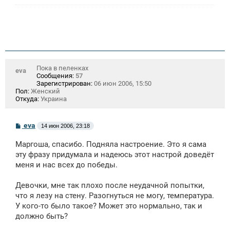
Пока в пеленках
eva
Сообщения:
57
Зарегистрирован:
06 июн 2006, 15:50
Пол:
Женский
Откуда:
Украина
С
eva
14 июн 2006, 23:18
о
о
Маргоша, спасибо. Подняла настроение. Это я сама
б
щ
эту фразу придумала и надеюсь этот настрой доведёт
е
меня и нас всех до победы.
н
и
е
Девочки, мне так плохо после неудачной попытки,
что я лезу на стену. Разогнуться не могу, температура.
У кого-то было такое? Может это нормально, так и
должно быть?