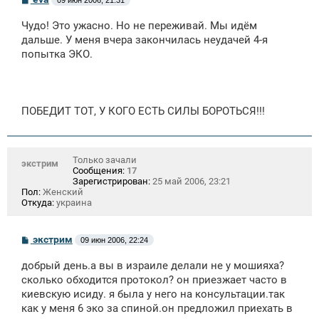
о
о
Чудо! Это ужасно. Но не переживай. Мы идём
б
щ
дальше. У меня вчера закончилась неудачей 4-я
е
попытка ЭКО.
н
и
е
ПОБЕДИТ ТОТ, У КОГО ЕСТЬ СИЛЫ БОРОТЬСЯ!!!
Только зачали
экстрим
Сообщения:
17
Зарегистрирован:
25 май 2006, 23:21
Пол:
Женский
Откуда:
украина
С
экстрим
09 июн 2006, 22:24
о
о
добрый день.а вы в израиле делали не у мошияха?
б
щ
сколько обходится протокол? он приезжает часто в
е
киевскую исиду. я была у него на консультации.так
н
как у меня 6 эко за спиной.он предложил приехать в
и
е