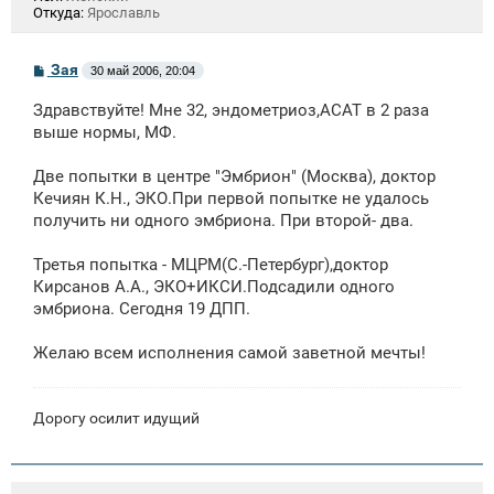
Откуда:
Ярославль
С
Зая
30 май 2006, 20:04
о
о
Здравствуйте! Мне 32, эндометриоз,АСАТ в 2 раза
б
щ
выше нормы, МФ.
е
н
Две попытки в центре "Эмбрион" (Москва), доктор
и
е
Кечиян К.Н., ЭКО.При первой попытке не удалось
получить ни одного эмбриона. При второй- два.
Третья попытка - МЦРМ(С.-Петербург),доктор
Кирсанов А.А., ЭКО+ИКСИ.Подсадили одного
эмбриона. Сегодня 19 ДПП.
Желаю всем исполнения самой заветной мечты!
Дорогу осилит идущий