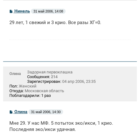
С
Нинель
31 май 2006, 14:08
о
о
29 лет, 1 свежий и 3 крио. Все разы ХГ=0.
б
щ
е
н
и
е
Задорная первоклашка
Олина
Сообщения:
214
Зарегистрирован:
04 апр 2006, 23:35
Пол:
Женский
Откуда:
Московская область
Поблагодарили:
1 раз
С
Олина
31 май 2006, 14:30
о
о
Мне 29. У нас МФ. 5 потыток эко/икси, 1 крио.
б
щ
Последняя эко/икси удачная.
е
н