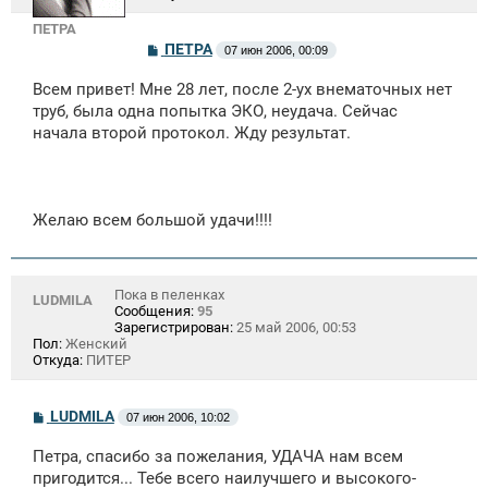
ПЕТРА
С
ПЕТРА
07 июн 2006, 00:09
о
о
Всем привет! Мне 28 лет, после 2-ух внематочных нет
б
щ
труб, была одна попытка ЭКО, неудача. Сейчас
е
начала второй протокол. Жду результат.
н
и
е
Желаю всем большой удачи!!!!
Пока в пеленках
LUDMILA
Сообщения:
95
Зарегистрирован:
25 май 2006, 00:53
Пол:
Женский
Откуда:
ПИТЕР
С
LUDMILA
07 июн 2006, 10:02
о
о
Петра, спасибо за пожелания, УДАЧА нам всем
б
щ
пригодится... Тебе всего наилучшего и высокого-