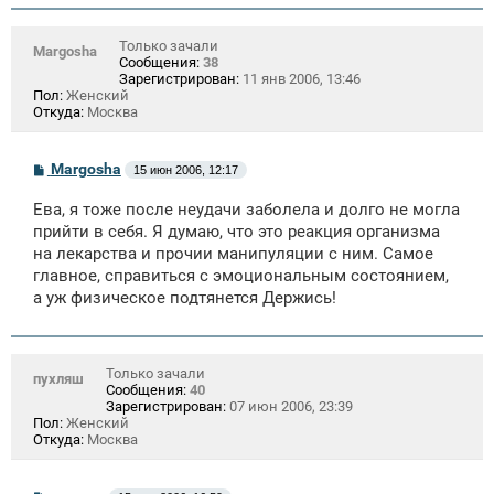
Только зачали
Margosha
Сообщения:
38
Зарегистрирован:
11 янв 2006, 13:46
Пол:
Женский
Откуда:
Москва
С
Margosha
15 июн 2006, 12:17
о
о
Ева, я тоже после неудачи заболела и долго не могла
б
щ
прийти в себя. Я думаю, что это реакция организма
е
на лекарства и прочии манипуляции с ним. Самое
н
главное, справиться с эмоциональным состоянием,
и
е
а уж физическое подтянется Держись!
Только зачали
пухляш
Сообщения:
40
Зарегистрирован:
07 июн 2006, 23:39
Пол:
Женский
Откуда:
Москва
С