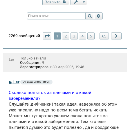
Закрыто
Поиск
Расширенный п
Страница
1
из
65
2269 сообщений
1
2
3
4
5
65
…
След
Только зачали
Ler
Сообщения:
9
Зарегистрирован:
30 мар 2006, 19:46
С
Ler
29 май 2006, 18:26
о
о
Сколько попыток за плечами и с какой
б
щ
забеременели?
е
Слушайте ,диФченки) такая идея, наверняка об этом
н
уже писали,ну надо по всем тема бегать искать.
и
е
Может мы тут кратко укажем скока попыток за
плечами и с какой забеременели. Тем кто еще
пытается думаю это будет полезно , да и ободряюще