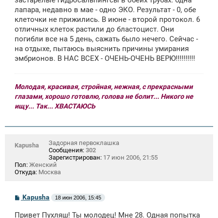
лапара, недавно в мае - одно ЭКО. Результат - 0, обе
клеточки не прижились. В июне - второй протокол. 6
отличных клеток растили до бластоцист. Они
погибли все на 5 день, сажать было нечего. Сейчас -
на отдыхе, пытаюсь выяснить причины умирания
эмбрионов. В НАС ВСЕХ - ОЧЕНЬ-ОЧЕНЬ ВЕРЮ!!!!!!!!!!
Молодая, красивая, стройная, нежная, с прекрасными
глазами, хорошо готовлю, голова не болит... Никого не
ищу... Так... ХВАСТАЮСЬ
Задорная первоклашка
Kapusha
Сообщения:
302
Зарегистрирован:
17 июн 2006, 21:55
Пол:
Женский
Откуда:
Москва
С
Kapusha
18 июн 2006, 15:45
о
о
Привет Пухляш! Ты молодец! Мне 28. Одная попытка
б