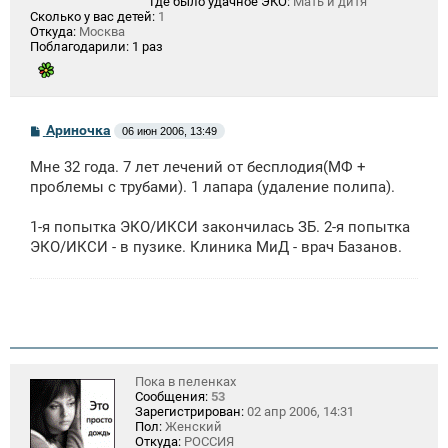
Где было удачное ЭКО:
Мать и дитя
Сколько у вас детей:
1
Откуда:
Москва
Поблагодарили:
1 раз
С
Ариночка
06 июн 2006, 13:49
о
о
Мне 32 года. 7 лет лечений от бесплодия(МФ +
б
щ
проблемы с трубами). 1 лапара (удаление полипа).
е
н
1-я попытка ЭКО/ИКСИ закончилась ЗБ. 2-я попытка
и
е
ЭКО/ИКСИ - в пузике. Клиника МиД - врач Базанов.
Пока в пеленках
Сообщения:
53
Зарегистрирован:
02 апр 2006, 14:31
Пол:
Женский
Откуда:
РОССИЯ