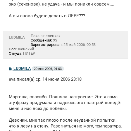
щ
эко (сеченова), не удача - и мы поникли совсем....
е
н
А вы снова будете делать в ЛЕРЕ???
и
е
Пока в пеленках
LUDMILA
Сообщения:
95
Зарегистрирован:
25 май 2006, 00:53
Пол:
Женский
Откуда:
ПИТЕР
С
LUDMILA
20 июн 2006, 01:03
о
о
eva писал(а) ср, 14 июня 2006 23:18
б
щ
е
н
Маргоша, спасибо. Подняла настроение. Это я сама
и
е
эту фразу придумала и надеюсь этот настрой доведёт
меня и нас всех до победы.
Девочки, мне так плохо после неудачной попытки,
что я лезу на стену. Разогнуться не могу, температура.