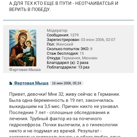
А ДЛЯ ТЕХ КТО ЕЩЕ В ПУТИ - НЕОТЧАИВАТСЬЯ И
ВЕРИТЬ В ПОБЕДУ.
Модератор
Сообщения:
1279
Зарегистрирован:
03 июн 2006, 02:07
Пол:
Женский
Сколько попыток ЭКО:
8
Стаж бесплодия:
15
Откуда:
Германия, Мюнхен
Благодарил (а):
2 раза
Поблагодарили:
13 раз
Фартовая Мыша
С
Фартовая Мыша
16 июн 2006, 05:24
о
о
Привет, девочки! Мне 32, живу сейчас в Германии.
б
щ
Была одна беременность в 19 лет, закончилась
е
выкидышем на 3,5 мес. Причин никто не узнавал.
н
Последние 7 лет - сплошные обследования и
и
е
лечения. Трубный фактор из-за почечного
гидронефроза. Почки вылечили, а о гинекологии
никто и не подумал из врачей. Результат -
застарелые гидросальпингсы в обеих трубах. одна