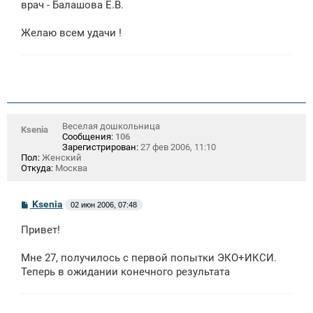
врач - Балашова Е.В.
Желаю всем удачи !
Веселая дошкольница
Ksenia
Сообщения:
106
Зарегистрирован:
27 фев 2006, 11:10
Пол:
Женский
Откуда:
Москва
С
Ksenia
02 июн 2006, 07:48
о
о
Привет!
б
щ
е
Мне 27, получилось с первой попытки ЭКО+ИКСИ.
н
Теперь в ожидании конечного результата
и
е