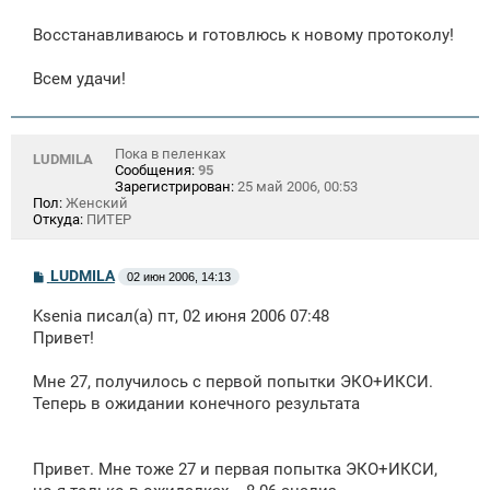
Восстанавливаюсь и готовлюсь к новому протоколу!
Всем удачи!
Пока в пеленках
LUDMILA
Сообщения:
95
Зарегистрирован:
25 май 2006, 00:53
Пол:
Женский
Откуда:
ПИТЕР
С
LUDMILA
02 июн 2006, 14:13
о
о
Ksenia писал(а) пт, 02 июня 2006 07:48
б
щ
Привет!
е
н
Мне 27, получилось с первой попытки ЭКО+ИКСИ.
и
е
Теперь в ожидании конечного результата
Привет. Мне тоже 27 и первая попытка ЭКО+ИКСИ,