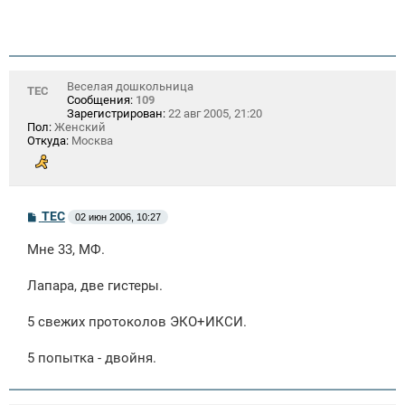
Веселая дошкольница
ТЕС
Сообщения:
109
Зарегистрирован:
22 авг 2005, 21:20
Пол:
Женский
Откуда:
Москва
С
ТЕС
02 июн 2006, 10:27
о
о
Мне 33, МФ.
б
щ
е
Лапара, две гистеры.
н
и
е
5 свежих протоколов ЭКО+ИКСИ.
5 попытка - двойня.