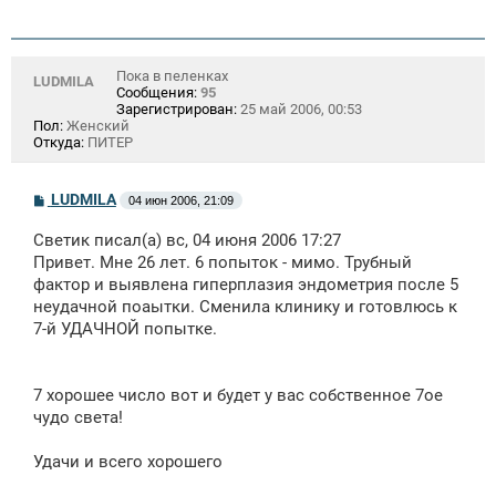
Пока в пеленках
LUDMILA
Сообщения:
95
Зарегистрирован:
25 май 2006, 00:53
Пол:
Женский
Откуда:
ПИТЕР
С
LUDMILA
04 июн 2006, 21:09
о
о
Светик писал(а) вс, 04 июня 2006 17:27
б
щ
Привет. Мне 26 лет. 6 попыток - мимо. Трубный
е
фактор и выявлена гиперплазия эндометрия после 5
н
неудачной поаытки. Сменила клинику и готовлюсь к
и
е
7-й УДАЧНОЙ попытке.
7 хорошее число вот и будет у вас собственное 7ое
чудо света!
Удачи и всего хорошего