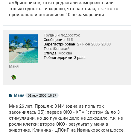
эмбриончиков, хотя предлагали заморозить или
н
только одного... и хорошо, что настояла, т.к. что то
и
е
произошло и оставшиеся 10 не заморозили
Трудный подросток
Сообщения:
515
Зарегистрирован:
27 июн 2005, 20:08
Пол:
Женский
Откуда:
Москва
Поблагодарили:
3 раза
Маня
С
Маня
01 июн 2006, 16:27
о
о
Мне 26 лет. Прошли: 3 ИИ (одна из попыток
б
щ
закончилась ЗБ); первое ЭКО - ХГ = 1; потом было 3
е
стимуляции, но до пункции дело не доходило, т.к. не
н
росли клетки; второе ЭКО - результат у меня в
и
е
животике. Клиника - ЦПСиР на Иваньковском шоссе,