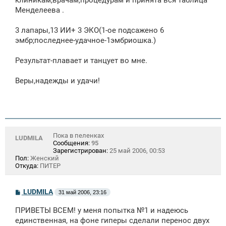
Менделеева .
3 лапары,13 ИИ+ 3 ЭКО(1-ое подсажено 6
эмбр;последнее-удачное-1эмбриошка.)
Результат-плавает и танцует во мне.
Веры,надежды и удачи!
Пока в пеленках
LUDMILA
Сообщения:
95
Зарегистрирован:
25 май 2006, 00:53
Пол:
Женский
Откуда:
ПИТЕР
С
LUDMILA
31 май 2006, 23:16
о
о
ПРИВЕТЫ ВСЕМ! у меня попытка №1 и надеюсь
б
щ
единственная, на фоне гиперы сделали перенос двух
е