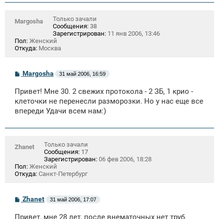
и
е
Только зачали
Margosha
Сообщения:
38
Зарегистрирован:
11 янв 2006, 13:46
Пол:
Женский
Откуда:
Москва
С
Margosha
31 май 2006, 16:59
о
о
Привет! Мне 30. 2 свежих протокола - 2 ЗБ, 1 крио -
б
щ
клеточки не перенесли разморозки. Но у нас еще все
е
впереди Удачи всем нам:)
н
и
е
Только зачали
Zhanet
Сообщения:
17
Зарегистрирован:
06 фев 2006, 18:28
Пол:
Женский
Откуда:
Санкт-Петербург
С
Zhanet
31 май 2006, 17:07
о
о
Привет, мне 28 лет, после внематочных нет труб,
б