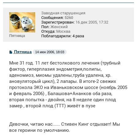
Заводная старушенция
Сообщения:
5260
Зарегистрирован:
16 дек 2005, 17:32
Пол:
Женский
Откуда:
Москва
Пятница
Поблагодарили:
4 раза
С
Пятница
14 июн 2006, 18:03
о
о
Мне 31 год. 11 лет бестолкового лечения (трубный
б
щ
фактор, гиперплазия эндометрия,полипы,
е
аденомиоз, миомы удалены,труба удалена, хр.
н
ановуляторый цикл), 2 лапары. В итоге-2 свежих
и
е
протокола ЭКО на Иваньковском шоссе (ноябрь 2005
и февраль 2006) , Балашова+Ананков оба раза,
вторая попытка - двойня, на 8 неделе один плод
замер , второй плод (ТТТ) живёт в пузе
Девочки, читаю нас...... Стивен Кинг отдыхает! Мы
все героини по умолчанию.