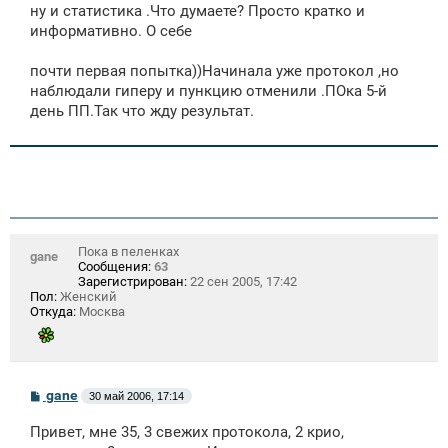
ну и статистика .Что думаете? Просто кратко и
информативно. О себе
почти первая попытка))Начинала уже протокол ,но
наблюдали гиперу и пункцию отменили .ПОка 5-й
день ПП.Так что жду результат.
Пока в пеленках
gane
Сообщения:
63
Зарегистрирован:
22 сен 2005, 17:42
Пол:
Женский
Откуда:
Москва
С
gane
30 май 2006, 17:14
о
о
Привет, мне 35, 3 свежих протокола, 2 крио,
б