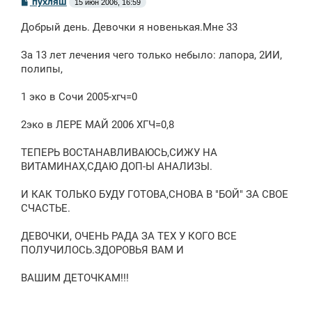
пухляш
15 июн 2006, 16:59
о
о
Добрый день. Девочки я новенькая.Мне 33
б
щ
е
За 13 лет лечения чего только небыло: лапора, 2ИИ,
н
полипы,
и
е
1 эко в Сочи 2005-хгч=0
2эко в ЛЕРЕ МАЙ 2006 ХГЧ=0,8
ТЕПЕРЬ ВОСТАНАВЛИВАЮСЬ,СИЖУ НА
ВИТАМИНАХ,СДАЮ ДОП-Ы АНАЛИЗЫ.
И КАК ТОЛЬКО БУДУ ГОТОВА,СНОВА В "БОЙ" ЗА СВОЕ
СЧАСТЬЕ.
ДЕВОЧКИ, ОЧЕНЬ РАДА ЗА ТЕХ У КОГО ВСЕ
ПОЛУЧИЛОСЬ.ЗДОРОВЬЯ ВАМ И
ВАШИМ ДЕТОЧКАМ!!!