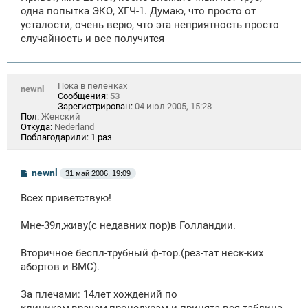
щ
одна попытка ЭКО, ХГЧ-1. Думаю, что просто от
е
усталости, очень верю, что эта неприятность просто
н
случайность и все получится
и
е
Пока в пеленках
newnl
Сообщения:
53
Зарегистрирован:
04 июл 2005, 15:28
Пол:
Женский
Откуда:
Nederland
Поблагодарили:
1 раз
С
newnl
31 май 2006, 19:09
о
о
Всех приветствую!
б
щ
е
Мне-39л,живу(с недавних пор)в Голландии.
н
и
е
Вторичное беспл-трубный ф-тор.(рез-тат неск-ких
абортов и ВМС).
За плечами: 14лет хождений по
клиникам,врачам,процедурам и принята вся таблица