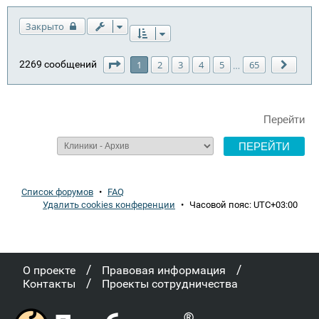
Закрыто
Страница
1
из
65
2269 сообщений
1
2
3
4
5
65
…
След.
Перейти
Список форумов
•
FAQ
Удалить cookies конференции
•
Часовой пояс:
UTC+03:00
/
/
О проекте
Правовая информация
/
Контакты
Проекты сотрудничества