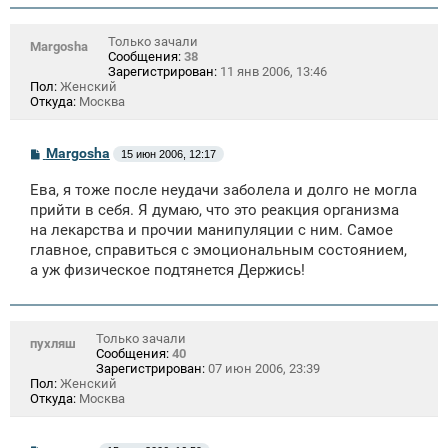
Только зачали
Margosha
Сообщения:
38
Зарегистрирован:
11 янв 2006, 13:46
Пол:
Женский
Откуда:
Москва
С
Margosha
15 июн 2006, 12:17
о
о
Ева, я тоже после неудачи заболела и долго не могла
б
щ
прийти в себя. Я думаю, что это реакция организма
е
на лекарства и прочии манипуляции с ним. Самое
н
главное, справиться с эмоциональным состоянием,
и
е
а уж физическое подтянется Держись!
Только зачали
пухляш
Сообщения:
40
Зарегистрирован:
07 июн 2006, 23:39
Пол:
Женский
Откуда:
Москва
С