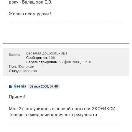
врач - Балашова Е.В.
Желаю всем удачи !
Веселая дошкольница
Ksenia
Сообщения:
106
Зарегистрирован:
27 фев 2006, 11:10
Пол:
Женский
Откуда:
Москва
С
Ksenia
02 июн 2006, 07:48
о
о
Привет!
б
щ
е
Мне 27, получилось с первой попытки ЭКО+ИКСИ.
н
Теперь в ожидании конечного результата
и
е