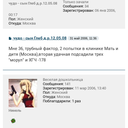
Только зачали
чудо - сын Глеб д.р.12.05.08
Сообщения:
34
Зарегистрирован:
06 янв 2006,
00:17
Пол:
Женский
Откуда:
Москва
С
чудо - сын Глеб д.р.12.05.08
31 май 2006, 11:36
о
о
Мне 36, трубный фактор, 2 попытки в клинике Мать и
б
щ
дитя (Москва),вторая удачная подсадили трех
е
"морул" и ХГЧ -178
н
и
е
Веселая дошкольница
Сообщения:
141
Зарегистрирован:
11 мар 2006, 13:40
Пол:
Женский
Откуда:
Москва
Поблагодарили:
1 раз
Нинель