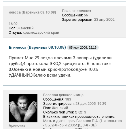
Пока в пеленках
инесса (Варенька 08.10.08)
Сообщения:
56
Зарегистрирован:
23 апр 2006,
16:02
Пол:
Женский
Откуда:
краснодарский край
С
инесса (Варенька 08.10.08)
05 июн 2006, 22:16
о
о
Привет.Мне 29 лет,за плечами 3 лапары (удалили
б
щ
трубы),4 протокола ЭКО,2 крио,итого: 6 попыток=
е
0.Осенью в новый крио-протокол,уже 100%
н
УДАЧНЫЙ.Желаю всем удачи.
и
е
Веселая дошкольница
Сообщения:
183
Зарегистрирован:
23 дек 2005, 19:29
Пол:
Женский
Сколько попыток ЭКО:
3
В каких клиниках проводилось лечение:
Мать и дитя - врач Базанов П.А. (1-я попытка
- ЗБ, 2-я - сын 2006г.р., 3-я - ЗБ)
Ариночка