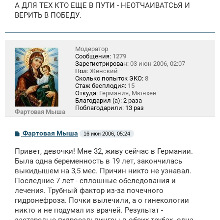
А ДЛЯ ТЕХ КТО ЕЩЕ В ПУТИ - НЕОТЧАИВАТСЬЯ И
ВЕРИТЬ В ПОБЕДУ.
Модератор
Сообщения:
1279
Зарегистрирован:
03 июн 2006, 02:07
Пол:
Женский
Сколько попыток ЭКО:
8
Стаж бесплодия:
15
Откуда:
Германия, Мюнхен
Благодарил (а):
2 раза
Поблагодарили:
13 раз
Фартовая Мыша
С
Фартовая Мыша
16 июн 2006, 05:24
о
о
Привет, девочки! Мне 32, живу сейчас в Германии.
б
щ
Была одна беременность в 19 лет, закончилась
е
выкидышем на 3,5 мес. Причин никто не узнавал.
н
Последние 7 лет - сплошные обследования и
и
е
лечения. Трубный фактор из-за почечного
гидронефроза. Почки вылечили, а о гинекологии
никто и не подумал из врачей. Результат -
застарелые гидросальпингсы в обеих трубах. одна