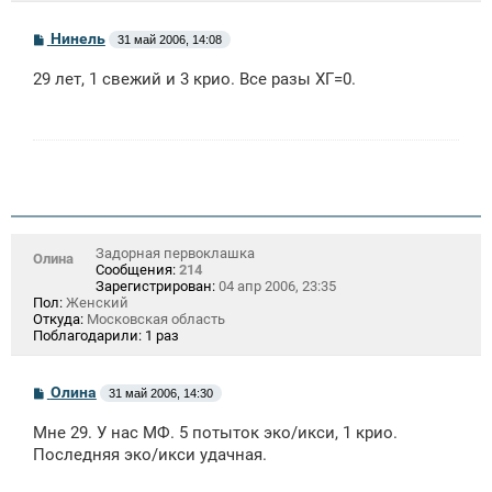
С
Нинель
31 май 2006, 14:08
о
о
29 лет, 1 свежий и 3 крио. Все разы ХГ=0.
б
щ
е
н
и
е
Задорная первоклашка
Олина
Сообщения:
214
Зарегистрирован:
04 апр 2006, 23:35
Пол:
Женский
Откуда:
Московская область
Поблагодарили:
1 раз
С
Олина
31 май 2006, 14:30
о
о
Мне 29. У нас МФ. 5 потыток эко/икси, 1 крио.
б
щ
Последняя эко/икси удачная.
е
н