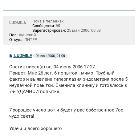
Пока в пеленках
LUDMILA
Сообщения:
95
Зарегистрирован:
25 май 2006, 00:53
Пол:
Женский
Откуда:
ПИТЕР
С
LUDMILA
04 июн 2006, 21:09
о
о
Светик писал(а) вс, 04 июня 2006 17:27
б
щ
Привет. Мне 26 лет. 6 попыток - мимо. Трубный
е
фактор и выявлена гиперплазия эндометрия после 5
н
неудачной поаытки. Сменила клинику и готовлюсь к
и
е
7-й УДАЧНОЙ попытке.
7 хорошее число вот и будет у вас собственное 7ое
чудо света!
Удачи и всего хорошего