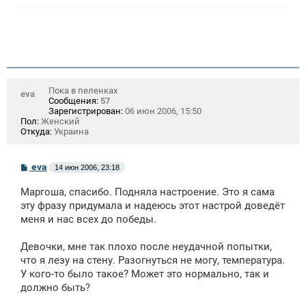
Пока в пеленках
eva
Сообщения:
57
Зарегистрирован:
06 июн 2006, 15:50
Пол:
Женский
Откуда:
Украина
С
eva
14 июн 2006, 23:18
о
о
Маргоша, спасибо. Подняла настроение. Это я сама
б
щ
эту фразу придумала и надеюсь этот настрой доведёт
е
меня и нас всех до победы.
н
и
е
Девочки, мне так плохо после неудачной попытки,
что я лезу на стену. Разогнуться не могу, температура.
У кого-то было такое? Может это нормально, так и
должно быть?