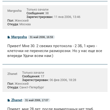
и
е
Только зачали
Margosha
Сообщения:
38
Зарегистрирован:
11 янв 2006, 13:46
Пол:
Женский
Откуда:
Москва
С
Margosha
31 май 2006, 16:59
о
о
Привет! Мне 30. 2 свежих протокола - 2 ЗБ, 1 крио -
б
щ
клеточки не перенесли разморозки. Но у нас еще все
е
впереди Удачи всем нам:)
н
и
е
Только зачали
Zhanet
Сообщения:
17
Зарегистрирован:
06 фев 2006, 18:28
Пол:
Женский
Откуда:
Санкт-Петербург
С
Zhanet
31 май 2006, 17:07
о
о
Привет, мне 28 лет, после внематочных нет труб,
б