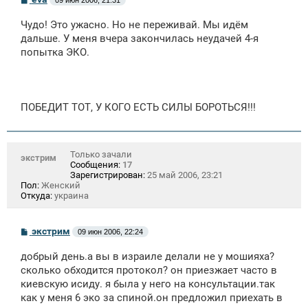
о
о
Чудо! Это ужасно. Но не переживай. Мы идём
б
щ
дальше. У меня вчера закончилась неудачей 4-я
е
попытка ЭКО.
н
и
е
ПОБЕДИТ ТОТ, У КОГО ЕСТЬ СИЛЫ БОРОТЬСЯ!!!
Только зачали
экстрим
Сообщения:
17
Зарегистрирован:
25 май 2006, 23:21
Пол:
Женский
Откуда:
украина
С
экстрим
09 июн 2006, 22:24
о
о
добрый день.а вы в израиле делали не у мошияха?
б
щ
сколько обходится протокол? он приезжает часто в
е
киевскую исиду. я была у него на консультации.так
н
как у меня 6 эко за спиной.он предложил приехать в
и
е