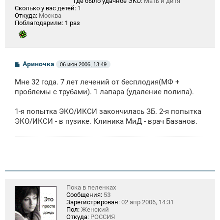
Где было удачное ЭКО:
Мать и дитя
Сколько у вас детей:
1
Откуда:
Москва
Поблагодарили:
1 раз
С
Ариночка
06 июн 2006, 13:49
о
о
Мне 32 года. 7 лет лечений от бесплодия(МФ +
б
щ
проблемы с трубами). 1 лапара (удаление полипа).
е
н
1-я попытка ЭКО/ИКСИ закончилась ЗБ. 2-я попытка
и
е
ЭКО/ИКСИ - в пузике. Клиника МиД - врач Базанов.
Пока в пеленках
Сообщения:
53
Зарегистрирован:
02 апр 2006, 14:31
Пол:
Женский
Откуда:
РОССИЯ