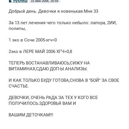
пухляш
15 июн 2006, 16:59
о
о
Добрый день. Девочки я новенькая.Мне 33
б
щ
е
За 13 лет лечения чего только небыло: лапора, 2ИИ,
н
полипы,
и
е
1 эко в Сочи 2005-хгч=0
2эко в ЛЕРЕ МАЙ 2006 ХГЧ=0,8
ТЕПЕРЬ ВОСТАНАВЛИВАЮСЬ,СИЖУ НА
ВИТАМИНАХ,СДАЮ ДОП-Ы АНАЛИЗЫ.
И КАК ТОЛЬКО БУДУ ГОТОВА,СНОВА В "БОЙ" ЗА СВОЕ
СЧАСТЬЕ.
ДЕВОЧКИ, ОЧЕНЬ РАДА ЗА ТЕХ У КОГО ВСЕ
ПОЛУЧИЛОСЬ.ЗДОРОВЬЯ ВАМ И
ВАШИМ ДЕТОЧКАМ!!!