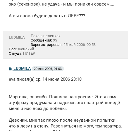
щ
эко (сеченова), не удача - и мы поникли совсем....
е
н
А вы снова будете делать в ЛЕРЕ???
и
е
Пока в пеленках
LUDMILA
Сообщения:
95
Зарегистрирован:
25 май 2006, 00:53
Пол:
Женский
Откуда:
ПИТЕР
С
LUDMILA
20 июн 2006, 01:03
о
о
eva писал(а) ср, 14 июня 2006 23:18
б
щ
е
н
Маргоша, спасибо. Подняла настроение. Это я сама
и
е
эту фразу придумала и надеюсь этот настрой доведёт
меня и нас всех до победы.
Девочки, мне так плохо после неудачной попытки,
что я лезу на стену. Разогнуться не могу, температура.