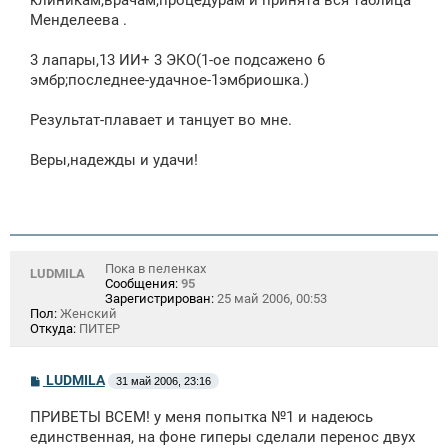
Менделеева .
3 лапары,13 ИИ+ 3 ЭКО(1-ое подсажено 6
эмбр;последнее-удачное-1эмбриошка.)
Результат-плавает и танцует во мне.
Веры,надежды и удачи!
Пока в пеленках
LUDMILA
Сообщения:
95
Зарегистрирован:
25 май 2006, 00:53
Пол:
Женский
Откуда:
ПИТЕР
С
LUDMILA
31 май 2006, 23:16
о
о
ПРИВЕТЫ ВСЕМ! у меня попытка №1 и надеюсь
б
щ
единственная, на фоне гиперы сделали перенос двух
е