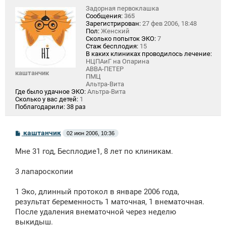
Задорная первоклашка
Сообщения:
365
Зарегистрирован:
27 фев 2006, 18:48
Пол:
Женский
Сколько попыток ЭКО:
7
Стаж бесплодия:
15
В каких клиниках проводилось лечение:
НЦПАиГ на Опарина
АВВА-ПЕТЕР
каштанчик
ПМЦ
Альтра-Вита
Где было удачное ЭКО:
Альтра-Вита
Сколько у вас детей:
1
Поблагодарили:
38 раз
С
каштанчик
02 июн 2006, 10:36
о
о
Мне 31 год, Бесплодие1, 8 лет по клиникам.
б
щ
е
3 лапароскопии
н
и
е
1 Эко, длинный протокол в январе 2006 года,
результат беременность 1 маточная, 1 внематочная.
После удаления внематочной через неделю
выкидыш.