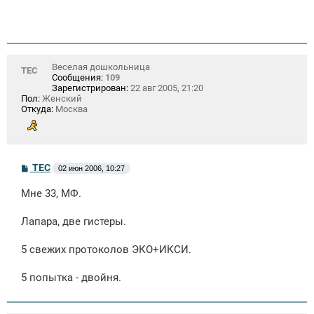
Веселая дошкольница
ТЕС
Сообщения:
109
Зарегистрирован:
22 авг 2005, 21:20
Пол:
Женский
Откуда:
Москва
С
ТЕС
02 июн 2006, 10:27
о
о
Мне 33, МФ.
б
щ
е
Лапара, две гистеры.
н
и
е
5 свежих протоколов ЭКО+ИКСИ.
5 попытка - двойня.