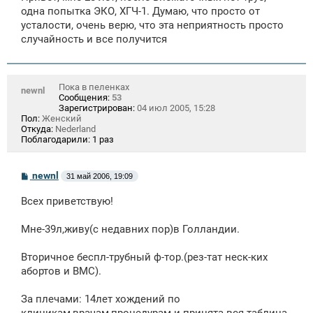
щ
одна попытка ЭКО, ХГЧ-1. Думаю, что просто от
е
усталости, очень верю, что эта неприятность просто
н
случайность и все получится
и
е
Пока в пеленках
newnl
Сообщения:
53
Зарегистрирован:
04 июл 2005, 15:28
Пол:
Женский
Откуда:
Nederland
Поблагодарили:
1 раз
С
newnl
31 май 2006, 19:09
о
о
Всех приветствую!
б
щ
е
Мне-39л,живу(с недавних пор)в Голландии.
н
и
е
Вторичное беспл-трубный ф-тор.(рез-тат неск-ких
абортов и ВМС).
За плечами: 14лет хождений по
клиникам,врачам,процедурам и принята вся таблица