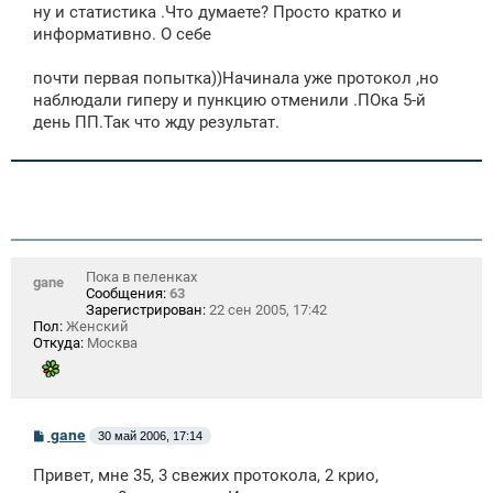
ну и статистика .Что думаете? Просто кратко и
информативно. О себе
почти первая попытка))Начинала уже протокол ,но
наблюдали гиперу и пункцию отменили .ПОка 5-й
день ПП.Так что жду результат.
Пока в пеленках
gane
Сообщения:
63
Зарегистрирован:
22 сен 2005, 17:42
Пол:
Женский
Откуда:
Москва
С
gane
30 май 2006, 17:14
о
о
Привет, мне 35, 3 свежих протокола, 2 крио,
б