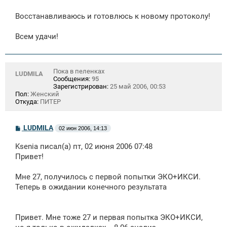
Восстанавливаюсь и готовлюсь к новому протоколу!
Всем удачи!
Пока в пеленках
LUDMILA
Сообщения:
95
Зарегистрирован:
25 май 2006, 00:53
Пол:
Женский
Откуда:
ПИТЕР
С
LUDMILA
02 июн 2006, 14:13
о
о
Ksenia писал(а) пт, 02 июня 2006 07:48
б
щ
Привет!
е
н
Мне 27, получилось с первой попытки ЭКО+ИКСИ.
и
е
Теперь в ожидании конечного результата
Привет. Мне тоже 27 и первая попытка ЭКО+ИКСИ,