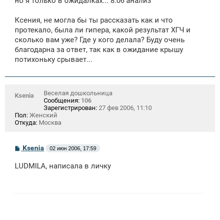
но я только в ожидалках... 8.06 анализ
Ксения, не могла бы ты рассказать как и что
протекало, была ли гипера, какой результат ХГЧ и
сколько вам уже? Где у кого делала? Буду очень
благодарна за ответ, так как в ожидание крышу
потихоньку срывает...
Веселая дошкольница
Ksenia
Сообщения:
106
Зарегистрирован:
27 фев 2006, 11:10
Пол:
Женский
Откуда:
Москва
С
Ksenia
02 июн 2006, 17:59
о
о
LUDMILA, написала в личку
б
щ
е
н
и
е