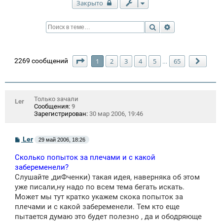
Закрыто
Поиск
Расширенный п
Страница
1
из
65
2269 сообщений
1
2
3
4
5
65
…
След
Только зачали
Ler
Сообщения:
9
Зарегистрирован:
30 мар 2006, 19:46
С
Ler
29 май 2006, 18:26
о
о
Сколько попыток за плечами и с какой
б
щ
забеременели?
е
Слушайте ,диФченки) такая идея, наверняка об этом
н
уже писали,ну надо по всем тема бегать искать.
и
е
Может мы тут кратко укажем скока попыток за
плечами и с какой забеременели. Тем кто еще
пытается думаю это будет полезно , да и ободряюще