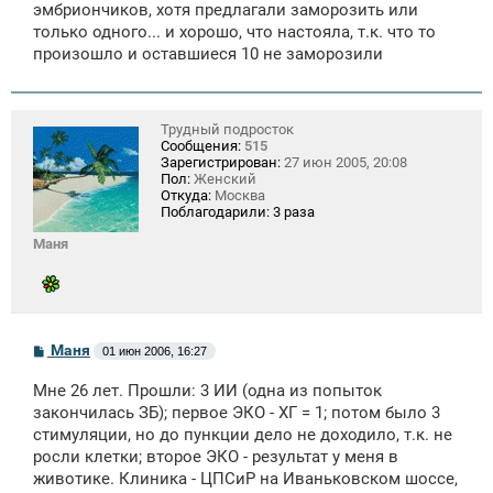
эмбриончиков, хотя предлагали заморозить или
н
только одного... и хорошо, что настояла, т.к. что то
и
е
произошло и оставшиеся 10 не заморозили
Трудный подросток
Сообщения:
515
Зарегистрирован:
27 июн 2005, 20:08
Пол:
Женский
Откуда:
Москва
Поблагодарили:
3 раза
Маня
С
Маня
01 июн 2006, 16:27
о
о
Мне 26 лет. Прошли: 3 ИИ (одна из попыток
б
щ
закончилась ЗБ); первое ЭКО - ХГ = 1; потом было 3
е
стимуляции, но до пункции дело не доходило, т.к. не
н
росли клетки; второе ЭКО - результат у меня в
и
е
животике. Клиника - ЦПСиР на Иваньковском шоссе,