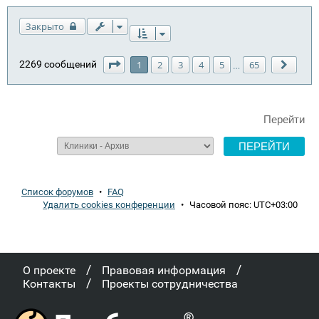
Закрыто
Страница
1
из
65
2269 сообщений
1
2
3
4
5
65
…
След.
Перейти
Список форумов
•
FAQ
Удалить cookies конференции
•
Часовой пояс:
UTC+03:00
/
/
О проекте
Правовая информация
/
Контакты
Проекты сотрудничества