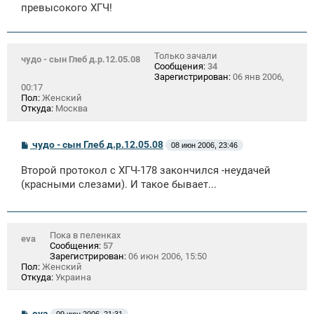
е
превысокого ХГЧ!
н
и
е
Только зачали
чудо - сын Глеб д.р.12.05.08
Сообщения:
34
Зарегистрирован:
06 янв 2006,
00:17
Пол:
Женский
Откуда:
Москва
С
чудо - сын Глеб д.р.12.05.08
08 июн 2006, 23:46
о
о
Второй протокол с ХГЧ-178 закончился -неудачей
б
щ
(красными слезами). И такое бывает...
е
н
и
е
Пока в пеленках
eva
Сообщения:
57
Зарегистрирован:
06 июн 2006, 15:50
Пол:
Женский
Откуда:
Украина
С
eva
09 июн 2006, 21:31