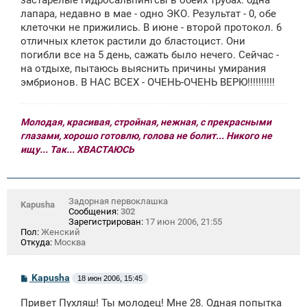
лапара, недавно в мае - одно ЭКО. Результат - 0, обе
клеточки не прижились. В июне - второй протокол. 6
отличных клеток растили до бластоцист. Они
погибли все на 5 день, сажать было нечего. Сейчас -
на отдыхе, пытаюсь выяснить причины умирания
эмбрионов. В НАС ВСЕХ - ОЧЕНЬ-ОЧЕНЬ ВЕРЮ!!!!!!!!!!
Молодая, красивая, стройная, нежная, с прекрасными
глазами, хорошо готовлю, голова не болит... Никого не
ищу... Так... ХВАСТАЮСЬ
Задорная первоклашка
Kapusha
Сообщения:
302
Зарегистрирован:
17 июн 2006, 21:55
Пол:
Женский
Откуда:
Москва
С
Kapusha
18 июн 2006, 15:45
о
о
Привет Пухляш! Ты молодец! Мне 28. Одная попытка
б