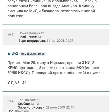
щ
результат=0, клиника на Иваньковском ш., врач в
е
основоном Балашова иногда Ананков. Клинику
н
сменила на МиД и Базанова, готовлюсь к новой
и
е
попытке.
Пока в пеленках
viv2
Сообщения:
54
Зарегистрирован:
11 ноя 2005, 01:07
С
viv2
30 май 2006, 19:28
о
о
Привет! Мне 28, живу в Израиле, прошли 3 ИИ, 3
б
щ
КРИО протокола, 3 свежих протокола ЭКО (во всех
е
50/50 ИКСИ). Последний протокол(свежий) в пузике!
н
и
е
У Д А Ч И !
Только зачали
Зая
Сообщения:
2
Зарегистрирован:
23 июл 2005, 22:41
Пол:
Женский