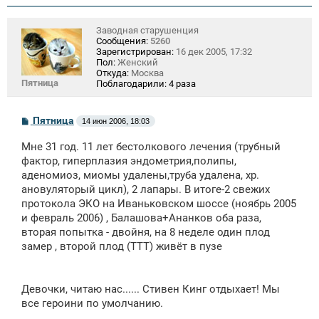
Заводная старушенция
Сообщения:
5260
Зарегистрирован:
16 дек 2005, 17:32
Пол:
Женский
Откуда:
Москва
Пятница
Поблагодарили:
4 раза
С
Пятница
14 июн 2006, 18:03
о
о
Мне 31 год. 11 лет бестолкового лечения (трубный
б
щ
фактор, гиперплазия эндометрия,полипы,
е
аденомиоз, миомы удалены,труба удалена, хр.
н
ановуляторый цикл), 2 лапары. В итоге-2 свежих
и
е
протокола ЭКО на Иваньковском шоссе (ноябрь 2005
и февраль 2006) , Балашова+Ананков оба раза,
вторая попытка - двойня, на 8 неделе один плод
замер , второй плод (ТТТ) живёт в пузе
Девочки, читаю нас...... Стивен Кинг отдыхает! Мы
все героини по умолчанию.