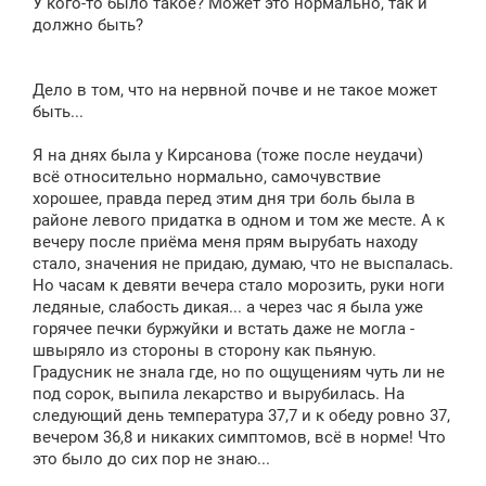
У кого-то было такое? Может это нормально, так и
должно быть?
Дело в том, что на нервной почве и не такое может
быть...
Я на днях была у Кирсанова (тоже после неудачи)
всё относительно нормально, самочувствие
хорошее, правда перед этим дня три боль была в
районе левого придатка в одном и том же месте. А к
вечеру после приёма меня прям вырубать находу
стало, значения не придаю, думаю, что не выспалась.
Но часам к девяти вечера стало морозить, руки ноги
ледяные, слабость дикая... а через час я была уже
горячее печки буржуйки и встать даже не могла -
швыряло из стороны в сторону как пьяную.
Градусник не знала где, но по ощущениям чуть ли не
под сорок, выпила лекарство и вырубилась. На
следующий день температура 37,7 и к обеду ровно 37,
вечером 36,8 и никаких симптомов, всё в норме! Что
это было до сих пор не знаю...