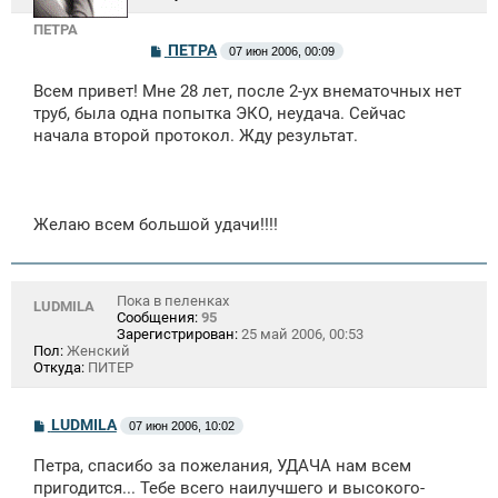
ПЕТРА
С
ПЕТРА
07 июн 2006, 00:09
о
о
Всем привет! Мне 28 лет, после 2-ух внематочных нет
б
щ
труб, была одна попытка ЭКО, неудача. Сейчас
е
начала второй протокол. Жду результат.
н
и
е
Желаю всем большой удачи!!!!
Пока в пеленках
LUDMILA
Сообщения:
95
Зарегистрирован:
25 май 2006, 00:53
Пол:
Женский
Откуда:
ПИТЕР
С
LUDMILA
07 июн 2006, 10:02
о
о
Петра, спасибо за пожелания, УДАЧА нам всем
б
щ
пригодится... Тебе всего наилучшего и высокого-