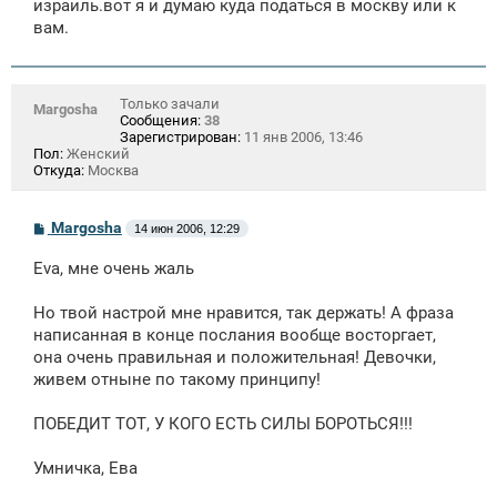
израиль.вот я и думаю куда податься в москву или к
вам.
Только зачали
Margosha
Сообщения:
38
Зарегистрирован:
11 янв 2006, 13:46
Пол:
Женский
Откуда:
Москва
С
Margosha
14 июн 2006, 12:29
о
о
Eva, мне очень жаль
б
щ
е
Но твой настрой мне нравится, так держать! А фраза
н
написанная в конце послания вообще восторгает,
и
е
она очень правильная и положительная! Девочки,
живем отныне по такому принципу!
ПОБЕДИТ ТОТ, У КОГО ЕСТЬ СИЛЫ БОРОТЬСЯ!!!
Умничка, Ева