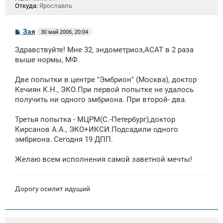
Откуда:
Ярославль
С
Зая
30 май 2006, 20:04
о
о
Здравствуйте! Мне 32, эндометриоз,АСАТ в 2 раза
б
щ
выше нормы, МФ.
е
н
Две попытки в центре "Эмбрион" (Москва), доктор
и
е
Кечиян К.Н., ЭКО.При первой попытке не удалось
получить ни одного эмбриона. При второй- два.
Третья попытка - МЦРМ(С.-Петербург),доктор
Кирсанов А.А., ЭКО+ИКСИ.Подсадили одного
эмбриона. Сегодня 19 ДПП.
Желаю всем исполнения самой заветной мечты!
Дорогу осилит идущий