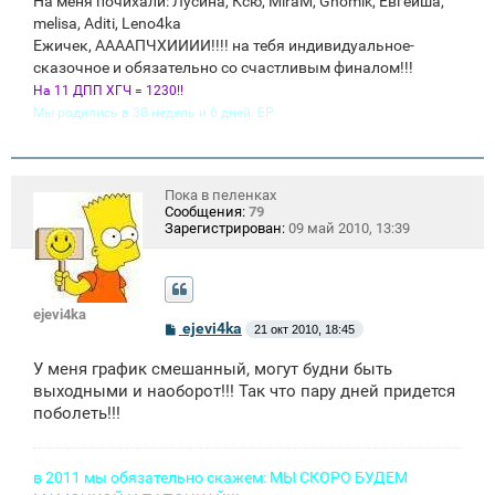
На меня почихали: Лусина, Ксю, MiraM, Gnomik, Евгейша,
melisa, Aditi, Leno4ka
Ежичек, ААААПЧХИИИИ!!!! на тебя индивидуальное-
сказочное и обязательно со счастливым финалом!!!
На 11 ДПП ХГЧ = 1230!!
Мы родились в 38 недель и 6 дней. ЕР
Пока в пеленках
Сообщения:
79
Зарегистрирован:
09 май 2010, 13:39
ejevi4ka
С
ejevi4ka
21 окт 2010, 18:45
о
о
У меня график смешанный, могут будни быть
б
щ
выходными и наоборот!!! Так что пару дней придется
е
поболеть!!!
н
и
е
в 2011 мы обязательно скажем: МЫ СКОРО БУДЕМ