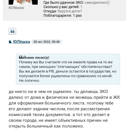
Где было удачное ЭКО:
самоделкин))
Сколько у вас детей:
1
ЮЛёшка
Откуда:
берутся дети?
Поблагодарили:
1 раз
С
ЮЛёшка
28 окт 2010, 09:46
о
о
б
щ
Йожик писал(а):
е
Почему же Вы считаете что не имеете права на то же
н
самое, при меньших "отягчающих" обстоятельствах?
и
Вы же делаете в РФ, деньги остаются в государстве, но
е
получается более ущемлены по сравнению со мной.
Не логично.
да никто ни в чем не ущемлен. ты делаешь ЭКО
далеко от дома и физически не можешь прийти в ЖК
для оформления больничного листа. поэтому тебе
его делают задним числом, после рассмотрения
комиссией твоих документов. а тот кто делает в
своем городе, не имеет объективных причин не
открыть больничный как положено.