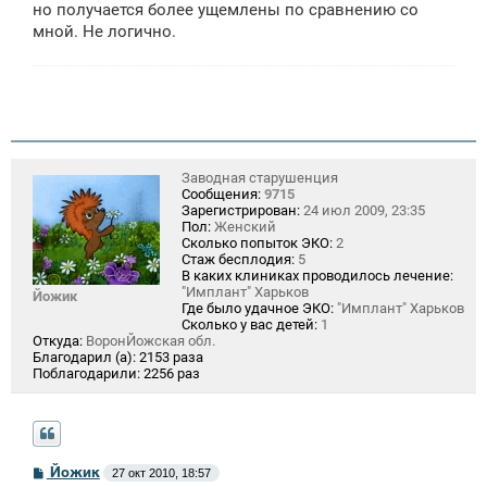
но получается более ущемлены по сравнению со
мной. Не логично.
Заводная старушенция
Сообщения:
9715
Зарегистрирован:
24 июл 2009, 23:35
Пол:
Женский
Сколько попыток ЭКО:
2
Стаж бесплодия:
5
В каких клиниках проводилось лечение:
"Имплант" Харьков
Йожик
Где было удачное ЭКО:
"Имплант" Харьков
Сколько у вас детей:
1
Откуда:
ВоронЙожская обл.
Благодарил (а):
2153 раза
Поблагодарили:
2256 раз
С
Йожик
27 окт 2010, 18:57
о