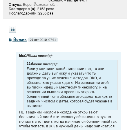
Сколько у вас детей:
1
Откуда:
ВоронЙожская обл.
Благодарил (а):
2153 раза
Поблагодарили:
2256 раз
С
Йожик
27 окт 2010, 07:11
о
о
б
щ
ЮЛёшка писал(а):
е
н
Йожик писал(а):
и
Если у клиники такой лицензии нет, то они
е
должны дать выписку и указать что ты
проходила у них лечение методом ЭКО, и
обязательно указать даты. На основании этой
выписки идешь к местному гинекологу, и на
основании выписки просишь открыть
больничный - они обязаны это сделать.открыть
задним числом с даты. которая будет указана в
выписке.
НЕТ! задним числом никогда не открывают
больничный лист! к гинекологу обязательно нужно
попасть в тот день, когда начинается больничный! так
чтобы попасть в ЖК в нужный день, надо записаться