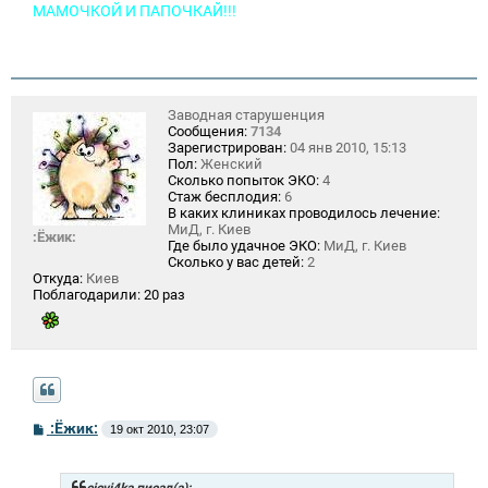
МАМОЧКОЙ И ПАПОЧКАЙ!!!
Заводная старушенция
Сообщения:
7134
Зарегистрирован:
04 янв 2010, 15:13
Пол:
Женский
Сколько попыток ЭКО:
4
Стаж бесплодия:
6
В каких клиниках проводилось лечение:
МиД, г. Киев
:Ёжик:
Где было удачное ЭКО:
МиД, г. Киев
Сколько у вас детей:
2
Откуда:
Киев
Поблагодарили:
20 раз
С
:Ёжик:
19 окт 2010, 23:07
о
о
б
щ