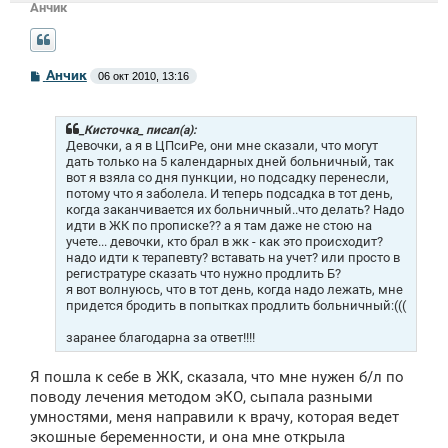
Анчик
С
Анчик
06 окт 2010, 13:16
о
о
б
щ
_Кисточка_ писал(а):
е
Девочки, а я в ЦПсиРе, они мне сказали, что могут
н
дать только на 5 календарных дней больничный, так
и
вот я взяла со дня пункции, но подсадку перенесли,
е
потому что я заболела. И теперь подсадка в тот день,
когда заканчивается их больничный..что делать? Надо
идти в ЖК по прописке?? а я там даже не стою на
учете... девочки, кто брал в жк - как это происходит?
надо идти к терапевту? вставать на учет? или просто в
регистратуре сказать что нужно продлить Б?
я вот волнуюсь, что в тот день, когда надо лежать, мне
придется бродить в попытках продлить больничный:(((
заранее благодарна за ответ!!!!
Я пошла к себе в ЖК, сказала, что мне нужен б/л по
поводу лечения методом эКО, сыпала разными
умностями, меня направили к врачу, которая ведет
экошные беременности, и она мне открыла