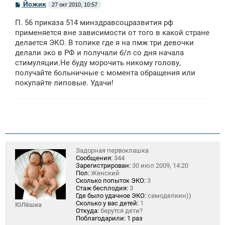
С
Йожик
27 окт 2010, 10:57
о
о
П. 56 приказа 514 минздравсоцразвития рф
б
щ
применяется вне зависимости от того в какой стране
е
делается ЭКО. В топике где я на пмж три девочки
н
делали эко в РФ и получали б/л со дня начала
и
е
стимуляции.Не буду морочить никому голову,
получайте больничные с момента обращения или
покупайте липовые. Удачи!
Задорная первоклашка
Сообщения:
344
Зарегистрирован:
30 июл 2009, 14:20
Пол:
Женский
Сколько попыток ЭКО:
3
Стаж бесплодия:
3
Где было удачное ЭКО:
самоделкин))
Сколько у вас детей:
1
ЮЛёшка
Откуда:
берутся дети?
Поблагодарили:
1 раз