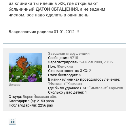
из клиники ты идешь в ЖК, где открывают
больничный ДАТОЙ ОБРАЩЕНИЯ, а не задним
числом. все надо сделать в один день.
Владиславчик родился 01.01.2012 !!!
Заводная старушенция
Сообщения:
9715
Зарегистрирован:
24 июл 2009, 23:35
Пол:
Женский
Сколько попыток ЭКО:
2
Стаж бесплодия:
5
В каких клиниках проводилось лечение:
"Имплант" Харьков
Йожик
Где было удачное ЭКО:
"Имплант" Харьков
Сколько у вас детей:
1
Откуда:
ВоронЙожская обл.
Благодарил (а):
2153 раза
Поблагодарили:
2256 раз