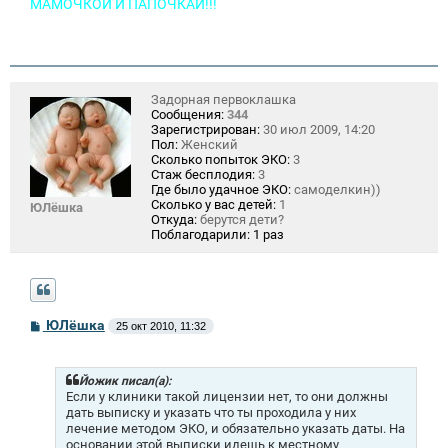
МАМОЧКОЙ И ПАПОЧКАЙ!!!
Задорная первоклашка
Сообщения:
344
Зарегистрирован:
30 июл 2009, 14:20
Пол:
Женский
Сколько попыток ЭКО:
3
Стаж бесплодия:
3
Где было удачное ЭКО:
самоделкин))
Сколько у вас детей:
1
ЮЛёшка
Откуда:
берутся дети?
Поблагодарили:
1 раз
С
ЮЛёшка
25 окт 2010, 11:32
о
о
б
щ
Йожик писал(а):
е
Если у клиники такой лицензии нет, то они должны
н
дать выписку и указать что ты проходила у них
и
лечение методом ЭКО, и обязательно указать даты. На
е
основании этой выписки идешь к местному