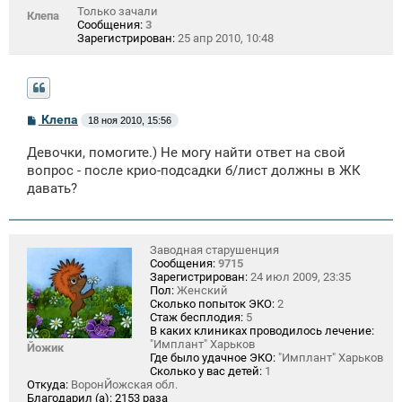
Только зачали
Клепа
Сообщения:
3
Зарегистрирован:
25 апр 2010, 10:48
С
Клепа
18 ноя 2010, 15:56
о
о
Девочки, помогите.) Не могу найти ответ на свой
б
щ
вопрос - после крио-подсадки б/лист должны в ЖК
е
давать?
н
и
е
Заводная старушенция
Сообщения:
9715
Зарегистрирован:
24 июл 2009, 23:35
Пол:
Женский
Сколько попыток ЭКО:
2
Стаж бесплодия:
5
В каких клиниках проводилось лечение:
"Имплант" Харьков
Йожик
Где было удачное ЭКО:
"Имплант" Харьков
Сколько у вас детей:
1
Откуда:
ВоронЙожская обл.
Благодарил (а):
2153 раза