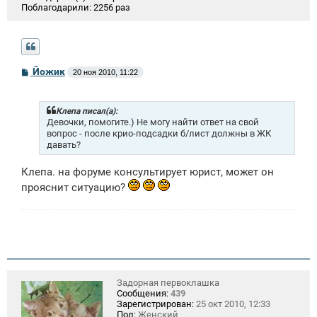
Поблагодарили:
2256 раз
С
Йожик
20 ноя 2010, 11:22
о
о
б
щ
Клепа писал(а):
е
Девочки, помогите.) Не могу найти ответ на свой
н
вопрос - после крио-подсадки б/лист должны в ЖК
и
давать?
е
Клепа. на форуме консультирует юрист, может он
прояснит ситуацию?
Задорная первоклашка
Сообщения:
439
Зарегистрирован:
25 окт 2010, 12:33
Пол:
Женский