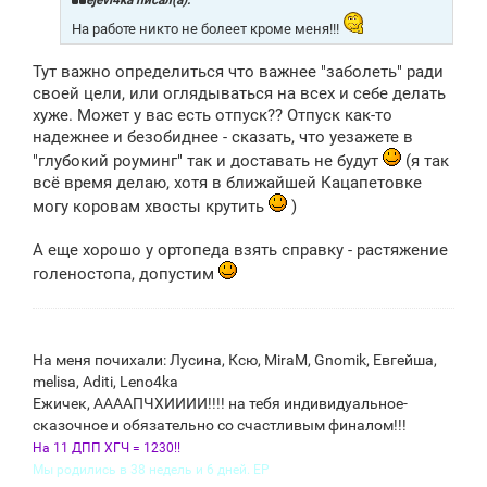
ejevi4ka писал(а):
е
На работе никто не болеет кроме меня!!!
н
и
е
Тут важно определиться что важнее "заболеть" ради
своей цели, или оглядываться на всех и себе делать
хуже. Может у вас есть отпуск?? Отпуск как-то
надежнее и безобиднее - сказать, что уезажете в
"глубокий роуминг" так и доставать не будут
(я так
всё время делаю, хотя в ближайшей Кацапетовке
могу коровам хвосты крутить
)
А еще хорошо у ортопеда взять справку - растяжение
голеностопа, допустим
На меня почихали: Лусина, Ксю, MiraM, Gnomik, Евгейша,
melisa, Aditi, Leno4ka
Ежичек, ААААПЧХИИИИ!!!! на тебя индивидуальное-
сказочное и обязательно со счастливым финалом!!!
На 11 ДПП ХГЧ = 1230!!
Мы родились в 38 недель и 6 дней. ЕР