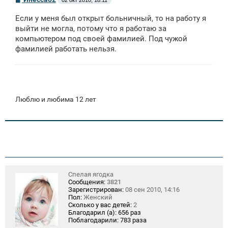
02 окт 2010, 18:11
о
о
Если у меня был открыт больничный, то на работу я
б
щ
выйти не могла, потому что я работаю за
е
компьютером под своей фамилией. Под чужой
н
фамилией работать нельзя.
и
е
Люблю и любима 12 лет
Спелая ягодка
Сообщения:
3821
Зарегистрирован:
08 сен 2010, 14:16
Пол:
Женский
Сколько у вас детей:
2
Благодарил (а):
656 раз
Поблагодарили:
783 раза