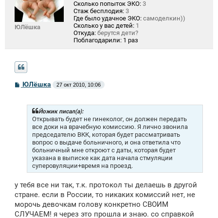
Сколько попыток ЭКО:
3
Стаж бесплодия:
3
Где было удачное ЭКО:
самоделкин))
Сколько у вас детей:
1
ЮЛёшка
Откуда:
берутся дети?
Поблагодарили:
1 раз
С
ЮЛёшка
27 окт 2010, 10:06
о
о
б
щ
Йожик писал(а):
е
Открывать будет не гинеколог, он должен передать
н
все доки на врачебную комиссию. Я лично звонила
и
председателю ВКК, которая будет рассматривать
е
вопрос о выдаче больничного, и она ответила что
больничный мне откроют с даты, которая будет
указана в выписке как дата начала стмуляции
суперовуляции+время на проезд.
у тебя все ни так, т.к. протокол ты делаешь в другой
стране. если в России, то никаких комиссий нет, не
морочь девочкам голову конкретно СВОИМ
СЛУЧАЕМ! я через это прошла и знаю. со справкой