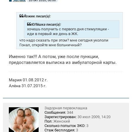
28 окт 2010, 08:06
о
о
б
щ
Йожик писал(а):
е
н
ЮЛёшка писал(а):
и
хочешь получить с первого дня стимуляции -
е
иди в первый же день в ЖК.
что надо сказать при этом? мне сегодня укололи
Гонал, откройте мне больничный?
Именно так!!! А потом, уже после пункции,
предоставляется выписка из амбулаторной карты.
Мария 01.08.2012 г.
Алёна 31.07.2015 г.
Задорная первоклашка
Сообщения:
344
Зарегистрирован:
30 июл 2009, 14:20
Пол:
Женский
Сколько попыток ЭКО:
3
Стаж бесплодия:
3