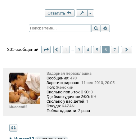
Ответить
Поиск
Расширенный п
Страница
6
из
7
235 сообщений
1
3
4
5
6
7
…
Пред.
Сле
Задорная первоклашка
Сообщения:
470
Зарегистрирован:
11 сен 2010, 20:05
Пол:
Женский
Сколько попыток ЭКО:
3
Где было удачное ЭКО:
КН
Сколько у вас детей:
1
Откуда:
KAZAN
Инесса82
Поблагодарили:
2 раза
С
Инесса82