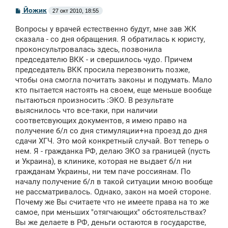
С
Йожик
27 окт 2010, 18:55
о
о
Вопросы у врачей естественно будут, мне зав ЖК
б
щ
сказала - со дня обращения. Я обратилась к юристу,
е
проконсультровалась здесь, позвонила
н
председателю ВКК - и свершилось чудо. Причем
и
е
председатель ВКК просила перезвонить позже,
чтобы она смогла почитать законы и подумать. Мало
кто пытается настоять на своем, еще меньше вообще
пытаються произносить :ЭКО. В результате
выяснилось что все-таки, при наличии
соответсвующих документов, я имею право на
получение б/л со дня стимуляции+на проезд до дня
сдачи ХГЧ. Это мой конкретный случай. Вот теперь о
нем. Я - гражданка РФ, делаю ЭКО за границей (пусть
и Украина), в клинике, которая не выдает б/л ни
гражданам Украины, ни тем паче россиянам. По
началу получение б/л в такой ситуации мною вообще
не рассматривалось. Однако, закон на моей стороне.
Почему же Вы считаете что не имеете права на то же
самое, при меньших "отягчающих" обстоятельствах?
Вы же делаете в РФ, деньги остаются в государстве,