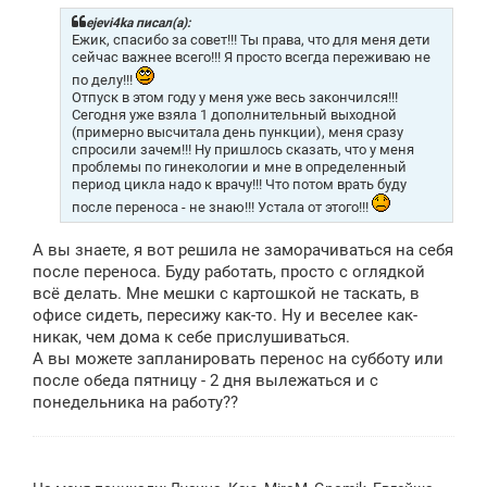
б
щ
ejevi4ka писал(а):
е
Ежик, спасибо за совет!!! Ты права, что для меня дети
н
сейчас важнее всего!!! Я просто всегда переживаю не
и
по делу!!!
е
Отпуск в этом году у меня уже весь закончился!!!
Сегодня уже взяла 1 дополнительный выходной
(примерно высчитала день пункции), меня сразу
спросили зачем!!! Ну пришлось сказать, что у меня
проблемы по гинекологии и мне в определенный
период цикла надо к врачу!!! Что потом врать буду
после переноса - не знаю!!! Устала от этого!!!
А вы знаете, я вот решила не заморачиваться на себя
после переноса. Буду работать, просто с оглядкой
всё делать. Мне мешки с картошкой не таскать, в
офисе сидеть, пересижу как-то. Ну и веселее как-
никак, чем дома к себе прислушиваться.
А вы можете запланировать перенос на субботу или
после обеда пятницу - 2 дня вылежаться и с
понедельника на работу??