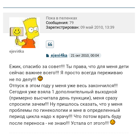
Пока в пеленках
Сообщения:
79
Зарегистрирован:
09 май 2010, 13:39
ejevi4ka
С
ejevi4ka
21 окт 2010, 00:04
о
о
Ежик, спасибо за совет!!! Ты права, что для меня дети
б
щ
сейчас важнее всего!!! Я просто всегда переживаю
е
не по делу!!!
н
и
Отпуск в этом году у меня уже весь закончился!!!
е
Сегодня уже взяла 1 дополнительный выходной
(примерно высчитала день пункции), меня сразу
спросили зачем!!! Ну пришлось сказать, что у меня
проблемы по гинекологии и мне в определенный
период цикла надо к врачу!!! Что потом врать буду
после переноса - не знаю!!! Устала от этого!!!