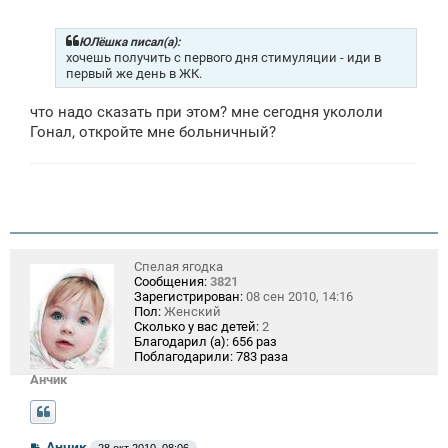
о
б
щ
ЮЛёшка писал(а):
е
хочешь получить с первого дня стимуляции - иди в
н
первый же день в ЖК.
и
е
что надо сказать при этом? мне сегодня укололи
Гонал, откройте мне больничный?
Спелая ягодка
Сообщения:
3821
Зарегистрирован:
08 сен 2010, 14:16
Пол:
Женский
Сколько у вас детей:
2
Благодарил (а):
656 раз
Поблагодарили:
783 раза
Анчик
С
Анчик