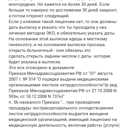
иногородних. Но кажется не более 30 дней. Если
и
е
больше то наверно по достижении 30 дней закроют,
а потом откроют следующий.
Если у клиники такой лицензии нет, то они должны
дать выписку и указать что ты проходила у них
лечение методом ЭКО, и обязательно указать даты.
На основании этой выписки идешь к местному
гинекологу, и на основании выписки просишь
открыть больничный - они обязаны это
сделать.открыть задним числом с даты. которая
будет указана в выписке.
Это все оговорено в документе:
Приказа Минздравсоцразвития РФ от "01" августа
2007 г. № 514 "О порядке выдачи медицинскими
организациями листков нетрудоспособности"(в ред.
Приказов Минздравсоцразвития РФ от 27.10.2008 N
593н, от 18.12.2008 N 737н)"
п. 56 названого Приказа "... при проведении
процедуры экстракорпорального оплодотворения
листок нетрудоспособности выдается женщине
медицинской организацией, имеющей лицензию на
медицинскую деятельность, включая работы (услуги)