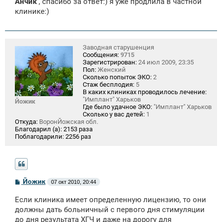
Анчик
, спасибо за ответ:) я уже продлила в частной
б
щ
клинике:)
е
н
и
е
Заводная старушенция
Сообщения:
9715
Зарегистрирован:
24 июл 2009, 23:35
Пол:
Женский
Сколько попыток ЭКО:
2
Стаж бесплодия:
5
В каких клиниках проводилось лечение:
"Имплант" Харьков
Йожик
Где было удачное ЭКО:
"Имплант" Харьков
Сколько у вас детей:
1
Откуда:
ВоронЙожская обл.
Благодарил (а):
2153 раза
Поблагодарили:
2256 раз
С
Йожик
07 окт 2010, 20:44
о
о
Если клиника имеет определенную лицензию, то они
б
щ
должны дать больничный с первого дня стимуляции
е
до дня результата ХГЧ и даже на дорогу для
н