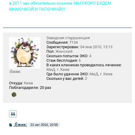
в 2011 мы обязательно скажем: МЫ СКОРО БУДЕМ
МАМОЧКОЙ И ПАПОЧКАЙ!!!
Заводная старушенция
Сообщения:
7134
Зарегистрирован:
04 янв 2010, 15:13
Пол:
Женский
Сколько попыток ЭКО:
4
Стаж бесплодия:
6
В каких клиниках проводилось лечение:
МиД, г. Киев
:Ёжик:
Где было удачное ЭКО:
МиД, г. Киев
Сколько у вас детей:
2
Откуда:
Киев
Поблагодарили:
20 раз
С
:Ёжик:
21 окт 2010, 10:55
о
о