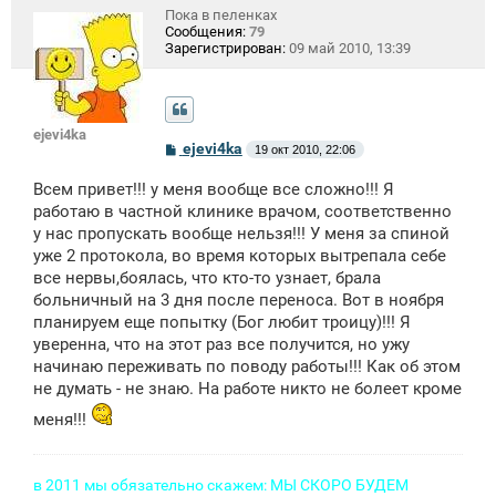
Пока в пеленках
Сообщения:
79
Зарегистрирован:
09 май 2010, 13:39
ejevi4ka
С
ejevi4ka
19 окт 2010, 22:06
о
о
Всем привет!!! у меня вообще все сложно!!! Я
б
щ
работаю в частной клинике врачом, соответственно
е
у нас пропускать вообще нельзя!!! У меня за спиной
н
уже 2 протокола, во время которых вытрепала себе
и
е
все нервы,боялась, что кто-то узнает, брала
больничный на 3 дня после переноса. Вот в ноября
планируем еще попытку (Бог любит троицу)!!! Я
уверенна, что на этот раз все получится, но ужу
начинаю переживать по поводу работы!!! Как об этом
не думать - не знаю. На работе никто не болеет кроме
меня!!!
в 2011 мы обязательно скажем: МЫ СКОРО БУДЕМ