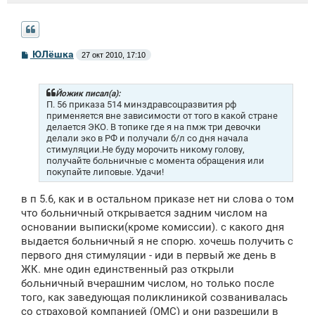
С
ЮЛёшка
27 окт 2010, 17:10
о
о
б
щ
Йожик писал(а):
е
П. 56 приказа 514 минздравсоцразвития рф
н
применяется вне зависимости от того в какой стране
и
делается ЭКО. В топике где я на пмж три девочки
е
делали эко в РФ и получали б/л со дня начала
стимуляции.Не буду морочить никому голову,
получайте больничные с момента обращения или
покупайте липовые. Удачи!
в п 5.6, как и в остальном приказе нет ни слова о том
что больничный открывается задним числом на
основании выписки(кроме комиссии). с какого дня
выдается больничный я не спорю. хочешь получить с
первого дня стимуляции - иди в первый же день в
ЖК. мне один единственный раз открыли
больничный вчерашним числом, но только после
того, как заведующая поликлиникой созванивалась
со страховой компанией (ОМС) и они разрешили в