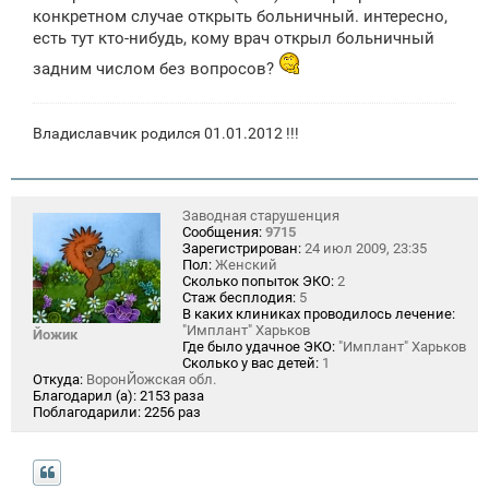
конкретном случае открыть больничный. интересно,
есть тут кто-нибудь, кому врач открыл больничный
задним числом без вопросов?
Владиславчик родился 01.01.2012 !!!
Заводная старушенция
Сообщения:
9715
Зарегистрирован:
24 июл 2009, 23:35
Пол:
Женский
Сколько попыток ЭКО:
2
Стаж бесплодия:
5
В каких клиниках проводилось лечение:
"Имплант" Харьков
Йожик
Где было удачное ЭКО:
"Имплант" Харьков
Сколько у вас детей:
1
Откуда:
ВоронЙожская обл.
Благодарил (а):
2153 раза
Поблагодарили:
2256 раз