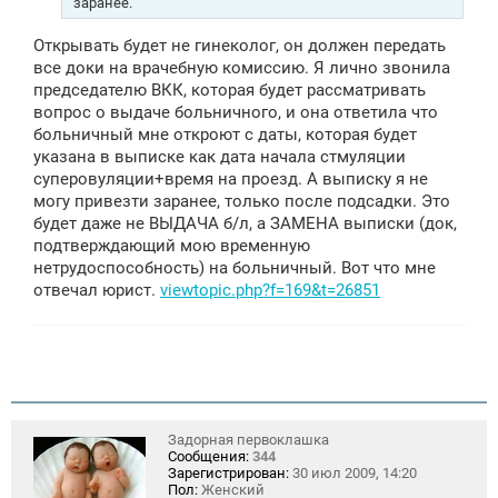
заранее.
Открывать будет не гинеколог, он должен передать
все доки на врачебную комиссию. Я лично звонила
председателю ВКК, которая будет рассматривать
вопрос о выдаче больничного, и она ответила что
больничный мне откроют с даты, которая будет
указана в выписке как дата начала стмуляции
суперовуляции+время на проезд. А выписку я не
могу привезти заранее, только после подсадки. Это
будет даже не ВЫДАЧА б/л, а ЗАМЕНА выписки (док,
подтверждающий мою временную
нетрудоспособность) на больничный. Вот что мне
отвечал юрист.
viewtopic.php?f=169&t=26851
Задорная первоклашка
Сообщения:
344
Зарегистрирован:
30 июл 2009, 14:20
Пол:
Женский