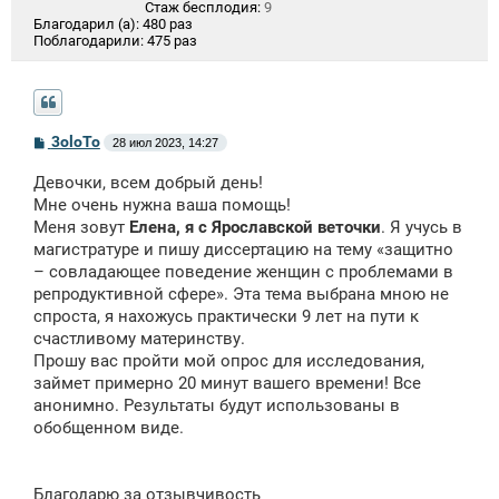
Стаж бесплодия:
9
Благодарил (а):
480 раз
Поблагодарили:
475 раз
С
3oloTo
28 июл 2023, 14:27
о
о
Девочки, всем добрый день!
б
щ
Мне очень нужна ваша помощь!
е
Меня зовут
Елена, я с Ярославской веточки
. Я учусь в
н
магистратуре и пишу диссертацию на тему «защитно
и
е
– совладающее поведение женщин с проблемами в
репродуктивной сфере». Эта тема выбрана мною не
спроста, я нахожусь практически 9 лет на пути к
счастливому материнству.
Прошу вас пройти мой опрос для исследования,
займет примерно 20 минут вашего времени! Все
анонимно. Результаты будут использованы в
обобщенном виде.
Благодарю за отзывчивость