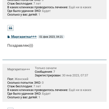
Стаж бесплодия:
7 лет
В каких клиниках проводилось лечение:
Ещё ни в каких
Где было удачное ЭКО:
Будет
Сколько у вас детей:
1
С
Маргаритка+++
01 фев 2023, 04:21
о
о
Поздравляю)))
б
щ
е
н
и
е
Только зачали
Маргаритка+++
Сообщения:
7
Зарегистрирован:
30 янв 2023, 07:37
Пол:
Женский
Сколько попыток ЭКО:
0
Стаж бесплодия:
7 лет
В каких клиниках проводилось лечение:
Ещё ни в каких
Где было удачное ЭКО:
Будет
Сколько у вас детей:
1