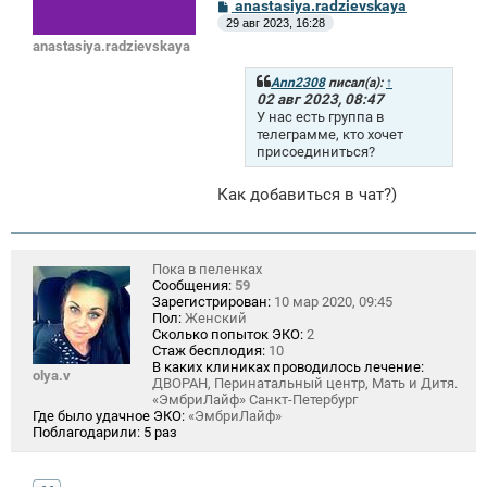
С
anastasiya.radzievskaya
о
29 авг 2023, 16:28
о
anastasiya.radzievskaya
б
щ
е
Ann2308
писал(а):
↑
н
02 авг 2023, 08:47
и
У нас есть группа в
е
телеграмме, кто хочет
присоединиться?
Как добавиться в чат?)
Пока в пеленках
Сообщения:
59
Зарегистрирован:
10 мар 2020, 09:45
Пол:
Женский
Сколько попыток ЭКО:
2
Стаж бесплодия:
10
В каких клиниках проводилось лечение:
olya.v
ДВОРАН, Перинатальный центр, Мать и Дитя.
«ЭмбриЛайф» Санкт-Петербург
Где было удачное ЭКО:
«ЭмбриЛайф»
Поблагодарили:
5 раз