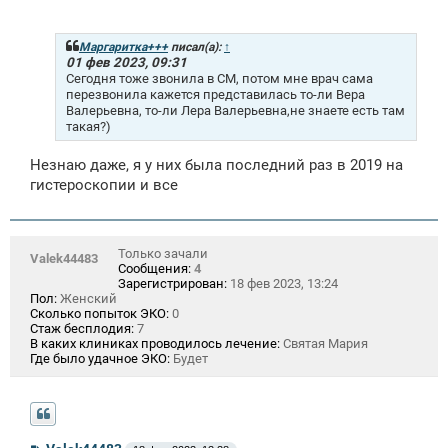
о
о
б
щ
Маргаритка+++
писал(а):
↑
е
01 фев 2023, 09:31
н
Сегодня тоже звонила в СМ, потом мне врач сама
и
перезвонила кажется представилась то-ли Вера
е
Валерьевна, то-ли Лера Валерьевна,не знаете есть там
такая?)
Незнаю даже, я у них была последний раз в 2019 на
гистероскопии и все
Только зачали
Valek44483
Сообщения:
4
Зарегистрирован:
18 фев 2023, 13:24
Пол:
Женский
Сколько попыток ЭКО:
0
Стаж бесплодия:
7
В каких клиниках проводилось лечение:
Святая Мария
Где было удачное ЭКО:
Будет
С