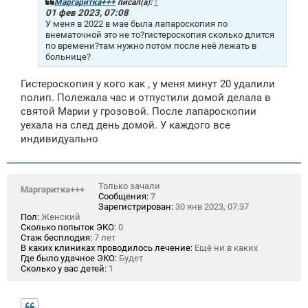
щ
Маргаритка+++
писал(а):
↑
е
01 фев 2023, 07:08
н
У меня в 2022 в мае была лапароскопия по
и
внематочной это не то?гистероскопия сколько длится
е
по времени?там нужно потом после неё лежать в
больнице?
Гистероскопия у кого как , у меня минут 20 удалили
полип. Полежала час и отпустили домой делала в
святой Марии у грозовой. После лапароскопии
уехала на след день домой. У каждого все
индивидуально
Только зачали
Маргаритка+++
Сообщения:
7
Зарегистрирован:
30 янв 2023, 07:37
Пол:
Женский
Сколько попыток ЭКО:
0
Стаж бесплодия:
7 лет
В каких клиниках проводилось лечение:
Ещё ни в каких
Где было удачное ЭКО:
Будет
Сколько у вас детей:
1