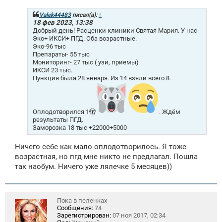
о
б
щ
Valek44483
писал(а):
↑
е
18 фев 2023, 13:38
н
Добрый день! Расценки клиники Cвятая Мaрия. У нас
и
Эко+ ИКСИ+ ПГД. Оба возрастные.
е
Эко-96 тыс
Препараты- 55 тыс
Мониторинг- 27 тыс ( узи, приемы)
ИКСИ 23 тыс.
Пункция была 28 января. Из 14 взяли всего 8.
Оплодотворился 1🫣
. Ждём
результаты ПГД.
Заморозка 18 тыс +22000+5000
Ничего себе как мало оплодотворилось. Я тоже
возрастная, но пгд мне никто не предлагал. Пошла
так наобум. Ничего уже лялечке 5 месяцев))
Пока в пеленках
Сообщения:
74
Зарегистрирован:
07 ноя 2017, 02:34