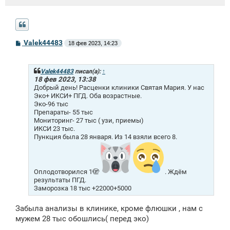
С
Valek44483
18 фев 2023, 14:23
о
о
б
щ
Valek44483
писал(а):
↑
е
18 фев 2023, 13:38
н
Добрый день! Расценки клиники Cвятая Мaрия. У нас
и
Эко+ ИКСИ+ ПГД. Оба возрастные.
е
Эко-96 тыс
Препараты- 55 тыс
Мониторинг- 27 тыс ( узи, приемы)
ИКСИ 23 тыс.
Пункция была 28 января. Из 14 взяли всего 8.
Оплодотворился 1🫣
. Ждём
результаты ПГД.
Заморозка 18 тыс +22000+5000
Забыла анализы в клинике, кроме флюшки , нам с
мужем 28 тыс обошлись( перед эко)