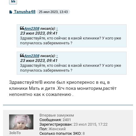
С
Tanusha48
25 июл 2023, 13:43
о
о
б
щ
Ann2308
писал(а):
↑
е
23 июл 2023, 09:41
н
Здравствуйте, кто сейчас в какой клиники? У кого уже
и
получилось забеременеть ?
е
Ann2308
писал(а):
↑
23 июл 2023, 09:41
Здравствуйте, кто сейчас в какой клиники? У кого уже
получилось забеременеть ?
Здравствуйте!В июле был криоперенос в ец, в
клиники Мать и дитя .Хгч пока мониторим,растёт
непонятно как к сожалению .
Впервые замужем
Сообщения:
2401
Зарегистрирован:
23 июл 2015, 17:22
Пол:
Женский
3oloTo
Сколько попыток ЭКО:
8