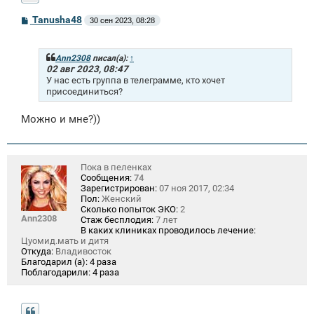
С
Tanusha48
30 сен 2023, 08:28
о
о
б
щ
Ann2308
писал(а):
↑
е
02 авг 2023, 08:47
н
У нас есть группа в телеграмме, кто хочет
и
присоединиться?
е
Можно и мне?))
Пока в пеленках
Сообщения:
74
Зарегистрирован:
07 ноя 2017, 02:34
Пол:
Женский
Сколько попыток ЭКО:
2
Ann2308
Стаж бесплодия:
7 лет
В каких клиниках проводилось лечение:
Цуомид.мать и дитя
Откуда:
Владивосток
Благодарил (а):
4 раза
Поблагодарили:
4 раза