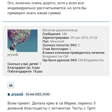
о
Ого, конечно очень дорого, хотя у всех все
б
щ
индивидуально рассчитывается, но хотя бы
е
примерно знать какая сумма)
н
и
е
Веселая дошкольница
Сообщения:
148
Зарегистрирован:
20 сен 2013, 07:23
Пол:
Женский
Сколько попыток ЭКО:
2
Стаж бесплодия:
3
В каких клиниках проводилось лечение:
pryanik
Владивосток СМ
Где было удачное ЭКО:
СМ Владивосток
Сколько у вас детей:
1
Благодарил (а):
6 раз
Поблагодарили:
18 раз
С
pryanik
31 янв 2023, 14:00
о
о
Всем привет. Делала крио в св Марии, перенос 5
б
щ
дневной бластоцисты с хетчингом. Тесты с 7дпп
е