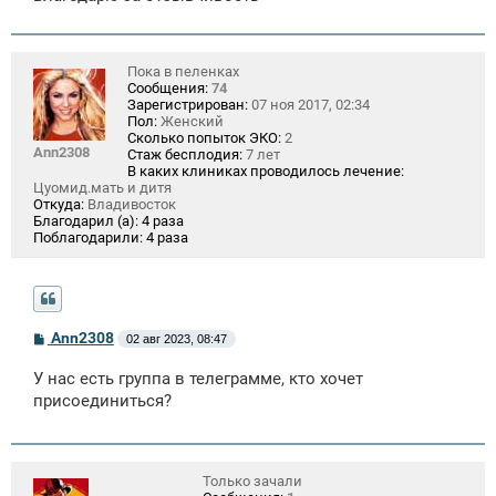
Пока в пеленках
Сообщения:
74
Зарегистрирован:
07 ноя 2017, 02:34
Пол:
Женский
Сколько попыток ЭКО:
2
Ann2308
Стаж бесплодия:
7 лет
В каких клиниках проводилось лечение:
Цуомид.мать и дитя
Откуда:
Владивосток
Благодарил (а):
4 раза
Поблагодарили:
4 раза
С
Ann2308
02 авг 2023, 08:47
о
о
У нас есть группа в телеграмме, кто хочет
б
щ
присоединиться?
е
н
и
е
Только зачали