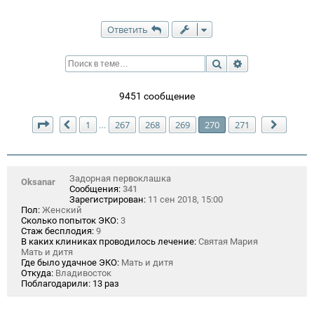
Ответить
Поиск
Расширенный п
9451 сообщение
Страница
270
из
271
1
267
268
269
270
271
…
Пред.
След.
Задорная первоклашка
Oksanar
Сообщения:
341
Зарегистрирован:
11 сен 2018, 15:00
Пол:
Женский
Сколько попыток ЭКО:
3
Стаж бесплодия:
9
В каких клиниках проводилось лечение:
Святая Мария
Мать и дитя
Где было удачное ЭКО:
Мать и дитя
Откуда:
Владивосток
Поблагодарили:
13 раз