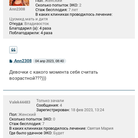
Пол:
Женский
Сколько попыток ЭКО:
2
Ann2308
Стаж бесплодия:
7 лет
В каких клиниках проводилось лечение:
Цуомид.мать и дитя
Откуда:
Владивосток
Благодарил (а):
4 раза
Поблагодарили:
4 раза
С
Ann2308
04 апр 2023, 08:40
о
о
Девочки с какого момента себя считать
б
щ
возрастной???)))
е
н
и
е
Только зачали
Valek44483
Сообщения:
4
Зарегистрирован:
18 фев 2023, 13:24
Пол:
Женский
Сколько попыток ЭКО:
0
Стаж бесплодия:
7
В каких клиниках проводилось лечение:
Святая Мария
Где было удачное ЭКО:
Будет