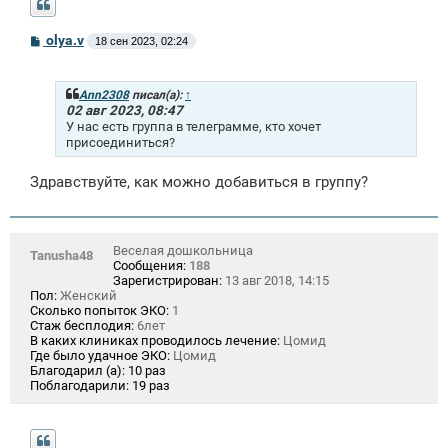
С
olya.v
18 сен 2023, 02:24
о
о
б
щ
Ann2308
писал(а):
↑
е
02 авг 2023, 08:47
н
У нас есть группа в телеграмме, кто хочет
и
присоединиться?
е
Здравствуйте, как можно добавиться в группу?
Веселая дошкольница
Tanusha48
Сообщения:
188
Зарегистрирован:
13 авг 2018, 14:15
Пол:
Женский
Сколько попыток ЭКО:
1
Стаж бесплодия:
6лет
В каких клиниках проводилось лечение:
Цомид
Где было удачное ЭКО:
Цомид
Благодарил (а):
10 раз
Поблагодарили:
19 раз