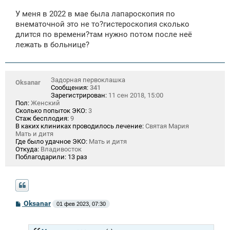
о
о
У меня в 2022 в мае была лапароскопия по
б
щ
внематочной это не то?гистероскопия сколько
е
длится по времени?там нужно потом после неё
н
лежать в больнице?
и
е
Задорная первоклашка
Oksanar
Сообщения:
341
Зарегистрирован:
11 сен 2018, 15:00
Пол:
Женский
Сколько попыток ЭКО:
3
Стаж бесплодия:
9
В каких клиниках проводилось лечение:
Святая Мария
Мать и дитя
Где было удачное ЭКО:
Мать и дитя
Откуда:
Владивосток
Поблагодарили:
13 раз
С
Oksanar
01 фев 2023, 07:30
о
о
б