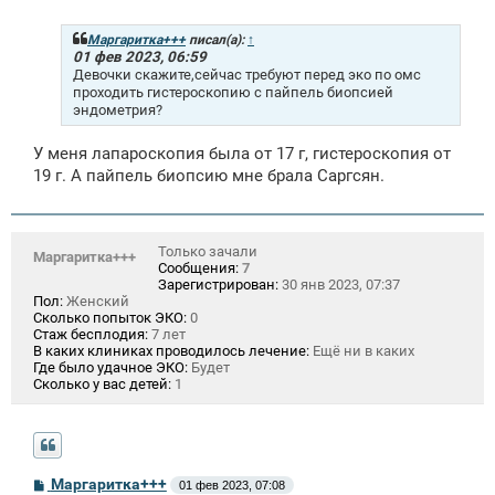
о
б
щ
Маргаритка+++
писал(а):
↑
е
01 фев 2023, 06:59
н
Девочки скажите,сейчас требуют перед эко по омс
и
проходить гистероскопию с пайпель биопсией
е
эндометрия?
У меня лапароскопия была от 17 г, гистероскопия от
19 г. А пайпель биопсию мне брала Саргсян.
Только зачали
Маргаритка+++
Сообщения:
7
Зарегистрирован:
30 янв 2023, 07:37
Пол:
Женский
Сколько попыток ЭКО:
0
Стаж бесплодия:
7 лет
В каких клиниках проводилось лечение:
Ещё ни в каких
Где было удачное ЭКО:
Будет
Сколько у вас детей:
1
С
Маргаритка+++
01 фев 2023, 07:08