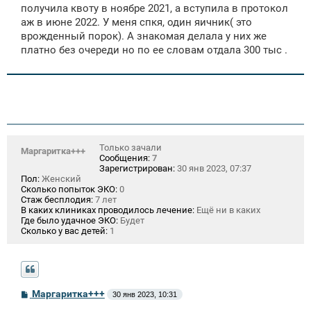
получила квоту в ноябре 2021, а вступила в протокол
аж в июне 2022. У меня спкя, один яичник( это
врожденный порок). А знакомая делала у них же
платно без очереди но по ее словам отдала 300 тыс .
Только зачали
Маргаритка+++
Сообщения:
7
Зарегистрирован:
30 янв 2023, 07:37
Пол:
Женский
Сколько попыток ЭКО:
0
Стаж бесплодия:
7 лет
В каких клиниках проводилось лечение:
Ещё ни в каких
Где было удачное ЭКО:
Будет
Сколько у вас детей:
1
С
Маргаритка+++
30 янв 2023, 10:31
о