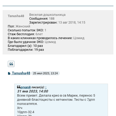
н
и
е
Веселая дошкольница
Tanusha48
Сообщения:
188
Зарегистрирован:
13 авг 2018, 14:15
Пол:
Женский
Сколько попыток ЭКО:
1
Стаж бесплодия:
6лет
В каких клиниках проводилось лечение:
Цомид
Где было удачное ЭКО:
Цомид
Благодарил (а):
10 раз
Поблагодарили:
19 раз
С
Tanusha48
25 июл 2023, 13:24
о
о
б
щ
pryanik
писал(а):
↑
е
31 янв 2023, 14:00
н
Всем привет. Делала крио в св Марии, перенос 5
и
дневной бластоцисты с хетчингом. Тесты с 7дпп
е
полосатятся.
Хгч
10дпп-32.4