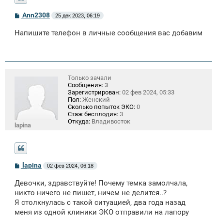
С
Ann2308
25 дек 2023, 06:19
о
о
Напишите телефон в личные сообщения вас добавим
б
щ
е
н
и
е
Только зачали
Сообщения:
3
Зарегистрирован:
02 фев 2024, 05:33
Пол:
Женский
Сколько попыток ЭКО:
0
Стаж бесплодия:
3
Откуда:
Владивосток
lapina
С
lapina
02 фев 2024, 06:18
о
о
Девочки, здравствуйте! Почему темка замолчала,
б
щ
никто ничего не пишет, ничем не делится..?
е
Я столкнулась с такой ситуацией, два года назад
н
меня из одной клиники ЭКО отправили на лапору
и