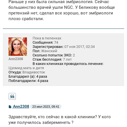
Раньше у них была сильная эмбриология. Сейчас
большинство врачей ушли NGС. У Бeликову вообще
претензий нет, сделал все хорошо, вот эмбриологи
плохо сработали.
Пока в пеленках
Сообщения:
74
Зарегистрирован:
07 ноя 2017, 02:34
Пол:
Женский
Сколько попыток ЭКО:
2
Ann2308
Стаж бесплодия:
7 лет
В каких клиниках проводилось лечение:
Цуомид.мать и дитя
Откуда:
Владивосток
Благодарил (а):
4 раза
Поблагодарили:
4 раза
С
Ann2308
23 июл 2023, 09:41
о
о
Здравствуйте, кто сейчас в какой клиники? У кого
б
щ
уже получилось забеременеть ?
е