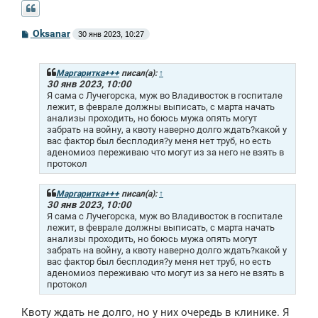
С
Oksanar
30 янв 2023, 10:27
о
о
б
щ
Маргаритка+++
писал(а):
↑
е
30 янв 2023, 10:00
н
Я сама с Лучегорска, муж во Владивосток в госпитале
и
лежит, в феврале должны выписать, с марта начать
е
анализы проходить, но боюсь мужа опять могут
забрать на войну, а квоту наверно долго ждать?какой у
вас фактор был бесплодия?у меня нет труб, но есть
аденомиоз переживаю что могут из за него не взять в
протокол
Маргаритка+++
писал(а):
↑
30 янв 2023, 10:00
Я сама с Лучегорска, муж во Владивосток в госпитале
лежит, в феврале должны выписать, с марта начать
анализы проходить, но боюсь мужа опять могут
забрать на войну, а квоту наверно долго ждать?какой у
вас фактор был бесплодия?у меня нет труб, но есть
аденомиоз переживаю что могут из за него не взять в
протокол
Квоту ждать не долго, но у них очередь в клинике. Я