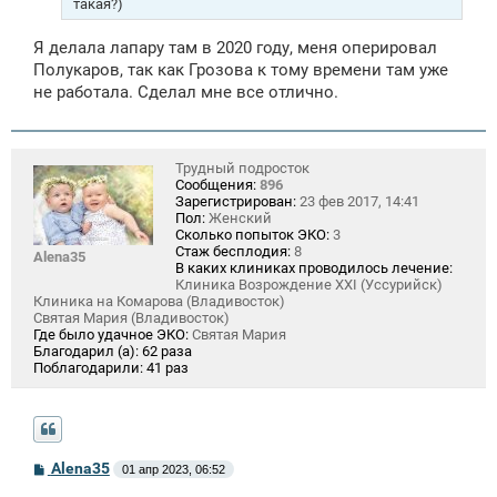
такая?)
Я делала лапару там в 2020 году, меня оперировал
Полукаров, так как Грозова к тому времени там уже
не работала. Сделал мне все отлично.
Трудный подросток
Сообщения:
896
Зарегистрирован:
23 фев 2017, 14:41
Пол:
Женский
Сколько попыток ЭКО:
3
Стаж бесплодия:
8
Alena35
В каких клиниках проводилось лечение:
Клиника Возрождение XXI (Уссурийск)
Клиника на Комарова (Владивосток)
Святая Мария (Владивосток)
Где было удачное ЭКО:
Святая Мария
Благодарил (а):
62 раза
Поблагодарили:
41 раз
С
Alena35
01 апр 2023, 06:52
о