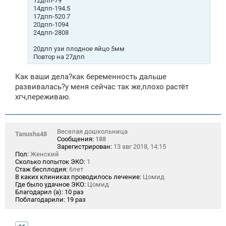
12дпп-79
14дпп-194.5
17дпп-520.7
20дпп-1094
24дпп-2808
20дпп узи плодное яйцо 5мм
Повтор на 27дпп
Как ваши дела?как беременность дальше
развивалась?у меня сейчас так же,плохо растёт
хгч,переживаю.
Веселая дошкольница
Tanusha48
Сообщения:
188
Зарегистрирован:
13 авг 2018, 14:15
Пол:
Женский
Сколько попыток ЭКО:
1
Стаж бесплодия:
6лет
В каких клиниках проводилось лечение:
Цомид
Где было удачное ЭКО:
Цомид
Благодарил (а):
10 раз
Поблагодарили:
19 раз