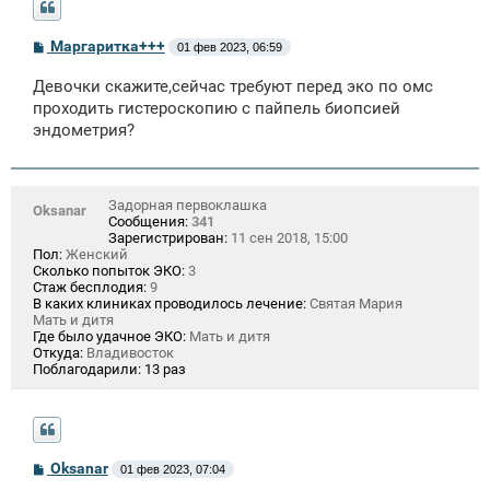
С
Маргаритка+++
01 фев 2023, 06:59
о
о
Девочки скажите,сейчас требуют перед эко по омс
б
щ
проходить гистероскопию с пайпель биопсией
е
эндометрия?
н
и
е
Задорная первоклашка
Oksanar
Сообщения:
341
Зарегистрирован:
11 сен 2018, 15:00
Пол:
Женский
Сколько попыток ЭКО:
3
Стаж бесплодия:
9
В каких клиниках проводилось лечение:
Святая Мария
Мать и дитя
Где было удачное ЭКО:
Мать и дитя
Откуда:
Владивосток
Поблагодарили:
13 раз
С
Oksanar
01 фев 2023, 07:04
о