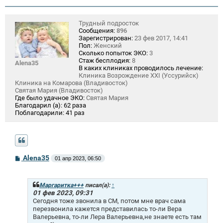
Трудный подросток
Сообщения:
896
Зарегистрирован:
23 фев 2017, 14:41
Пол:
Женский
Сколько попыток ЭКО:
3
Стаж бесплодия:
8
Alena35
В каких клиниках проводилось лечение:
Клиника Возрождение XXI (Уссурийск)
Клиника на Комарова (Владивосток)
Святая Мария (Владивосток)
Где было удачное ЭКО:
Святая Мария
Благодарил (а):
62 раза
Поблагодарили:
41 раз
С
Alena35
01 апр 2023, 06:50
о
о
б
щ
Маргаритка+++
писал(а):
↑
е
01 фев 2023, 09:31
н
Сегодня тоже звонила в СМ, потом мне врач сама
и
перезвонила кажется представилась то-ли Вера
е
Валерьевна, то-ли Лера Валерьевна,не знаете есть там