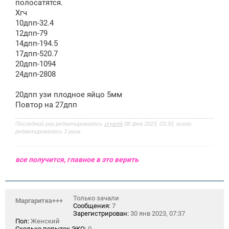
полосатятся.
н
Хгч
и
е
10дпп-32.4
12дпп-79
14дпп-194.5
17дпп-520.7
20дпп-1094
24дпп-2808
20дпп узи плодное яйцо 5мм
Повтор на 27дпп
Последний раз редактировалось
pryanik
08 фев 2023, 03:30, всего
редактировалось 3 раза.
все получится, главное в это верить
Только зачали
Маргаритка+++
Сообщения:
7
Зарегистрирован:
30 янв 2023, 07:37
Пол:
Женский
Сколько попыток ЭКО:
0