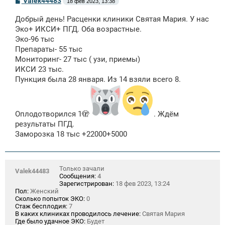
Valek44483
18 фев 2023, 13:38
о
о
Добрый день! Расценки клиники Cвятая Мaрия. У нас
б
щ
Эко+ ИКСИ+ ПГД. Оба возрастные.
е
Эко-96 тыс
н
Препараты- 55 тыс
и
е
Мониторинг- 27 тыс ( узи, приемы)
ИКСИ 23 тыс.
Пункция была 28 января. Из 14 взяли всего 8.
Оплодотворился 1🫣
. Ждём
результаты ПГД.
Заморозка 18 тыс +22000+5000
Только зачали
Valek44483
Сообщения:
4
Зарегистрирован:
18 фев 2023, 13:24
Пол:
Женский
Сколько попыток ЭКО:
0
Стаж бесплодия:
7
В каких клиниках проводилось лечение:
Святая Мария
Где было удачное ЭКО:
Будет