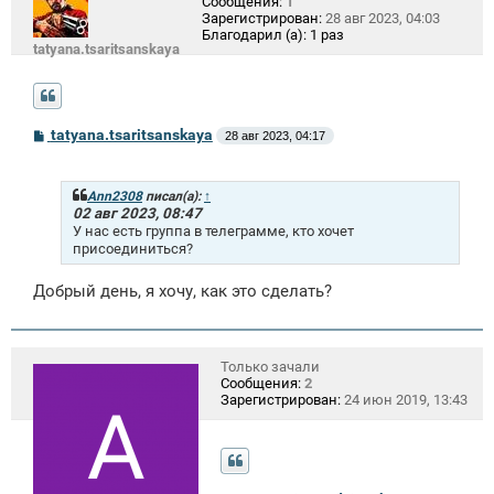
Сообщения:
1
Зарегистрирован:
28 авг 2023, 04:03
Благодарил (а):
1 раз
tatyana.tsaritsanskaya
С
tatyana.tsaritsanskaya
28 авг 2023, 04:17
о
о
б
щ
Ann2308
писал(а):
↑
е
02 авг 2023, 08:47
н
У нас есть группа в телеграмме, кто хочет
и
присоединиться?
е
Добрый день, я хочу, как это сделать?
Только зачали
Сообщения:
2
Зарегистрирован:
24 июн 2019, 13:43