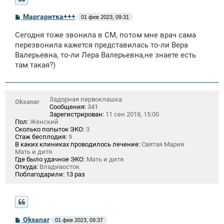
С
Маргаритка+++
01 фев 2023, 09:31
о
о
Сегодня тоже звонила в СМ, потом мне врач сама
б
щ
перезвонила кажется представилась то-ли Вера
е
Валерьевна, то-ли Лера Валерьевна,не знаете есть
н
там такая?)
и
е
Задорная первоклашка
Oksanar
Сообщения:
341
Зарегистрирован:
11 сен 2018, 15:00
Пол:
Женский
Сколько попыток ЭКО:
3
Стаж бесплодия:
9
В каких клиниках проводилось лечение:
Святая Мария
Мать и дитя
Где было удачное ЭКО:
Мать и дитя
Откуда:
Владивосток
Поблагодарили:
13 раз
С
Oksanar
01 фев 2023, 09:37