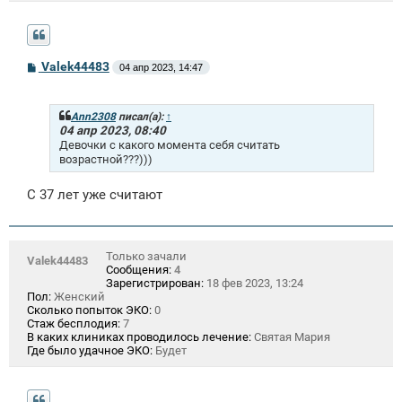
С
Valek44483
04 апр 2023, 14:47
о
о
б
щ
Ann2308
писал(а):
↑
е
04 апр 2023, 08:40
н
Девочки с какого момента себя считать
и
возрастной???)))
е
С 37 лет уже считают
Только зачали
Valek44483
Сообщения:
4
Зарегистрирован:
18 фев 2023, 13:24
Пол:
Женский
Сколько попыток ЭКО:
0
Стаж бесплодия:
7
В каких клиниках проводилось лечение:
Святая Мария
Где было удачное ЭКО:
Будет