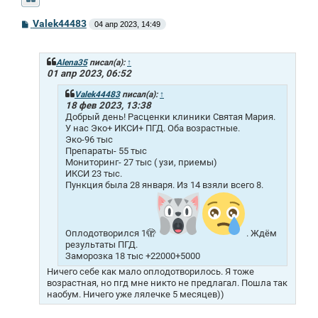
С
Valek44483
04 апр 2023, 14:49
о
о
б
щ
Alena35
писал(а):
↑
е
01 апр 2023, 06:52
н
и
Valek44483
писал(а):
↑
е
18 фев 2023, 13:38
Добрый день! Расценки клиники Cвятая Мaрия.
У нас Эко+ ИКСИ+ ПГД. Оба возрастные.
Эко-96 тыс
Препараты- 55 тыс
Мониторинг- 27 тыс ( узи, приемы)
ИКСИ 23 тыс.
Пункция была 28 января. Из 14 взяли всего 8.
Оплодотворился 1🫣
. Ждём
результаты ПГД.
Заморозка 18 тыс +22000+5000
Ничего себе как мало оплодотворилось. Я тоже
возрастная, но пгд мне никто не предлагал. Пошла так
наобум. Ничего уже лялечке 5 месяцев))