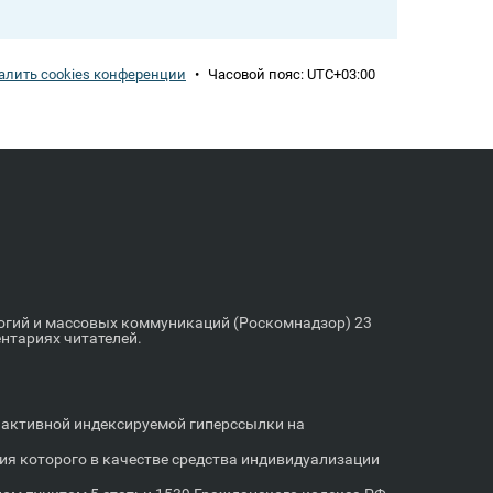
алить cookies конференции
•
Часовой пояс:
UTC+03:00
логий и массовых коммуникаций (Роскомнадзор) 23
ентариях читателей.
м активной индексируемой гиперссылки на
я которого в качестве средства индивидуализации