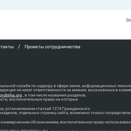
Уд
/
нтакты
Проекты сотрудничества
ральной службе по надзору в сфере связи, информационных техно
Редакция не несет ответственности за мнения, высказанные в комм
robirka.org
, в том числе названия разделов,
ости, исключительные права на которые
е, установленном статьей 1274 Гражданского
 разделов, отдельных страниц сайта, возможно только посредство
оммерческим обозначением, исключительное право использовани