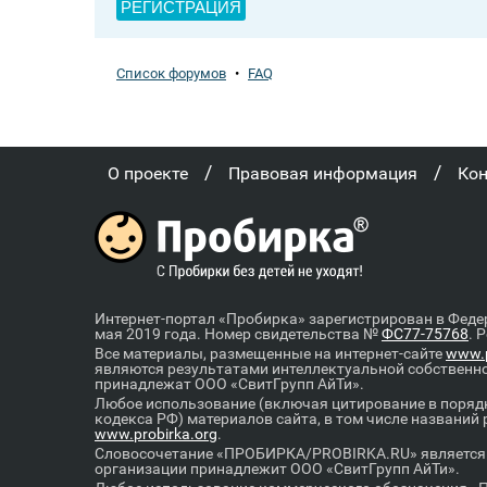
РЕГИСТРАЦИЯ
Список форумов
•
FAQ
/
/
О проекте
Правовая информация
Ко
Интернет-портал «Пробирка» зарегистрирован в Феде
мая 2019 года. Номер свидетельства №
ФС77-75768
. 
Все материалы, размещенные на интернет-сайте
www.p
являются результатами интеллектуальной собственн
принадлежат ООО «СвитГрупп АйТи».
Любое использование (включая цитирование в порядк
кодекса РФ) материалов сайта, в том числе названий
www.probirka.org
.
Словосочетание «ПРОБИРКА/PROBIRKA.RU» является к
организации принадлежит ООО «СвитГрупп АйТи».