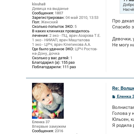
н
kisuha8
Добро
и
Девица на выданье
Насчё
е
Сообщения:
1807
Зарегистрирован:
04 май 2010, 13:53
Про декап
Пол:
Женский
Сколько попыток ЭКО:
5
Спасибо з
В каких клиниках проводилось
лечение:
2 эко - ПЦ, врач Азарова Т.Е.
Девочки, 
1 эко - НИИАП, врач Машталова
1 эко - ЦРЧ, врач Клепикова А.А.
Не могу н
Где было удачное ЭКО:
ЦРЧ Ростов-
на-Дону, дочка
Сколько у вас детей:
1
Благодарил (а):
155 раз
Поблагодарили:
111 раз
Re: Волше
С
Еленка 
о
о
Волнистая
б
щ
Голова у 
е
Юльсен, к
н
Еленка 37
Я родила 
и
Впервые замужем
е
Сообщения:
2316