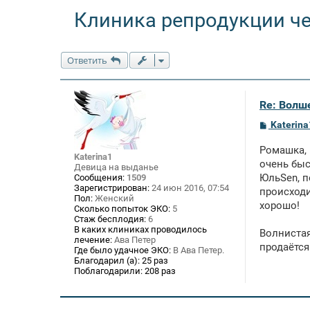
Клиника репродукции ч
Ответить
Re: Волше
С
Katerina
о
о
Ромашка, 
б
Katerina1
щ
очень быс
Девица на выданье
е
ЮльSen, п
Сообщения:
1509
н
Зарегистрирован:
24 июн 2016, 07:54
происходи
и
Пол:
Женский
е
хорошо!
Сколько попыток ЭКО:
5
Стаж бесплодия:
6
В каких клиниках проводилось
Волнистая
лечение:
Ава Петер
продаётся
Где было удачное ЭКО:
В Ава Петер.
Благодарил (а):
25 раз
Поблагодарили:
208 раз