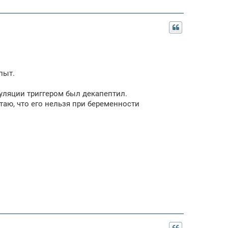
пыт.
муляции триггером был декапептил.
итаю, что его нельзя при беременности