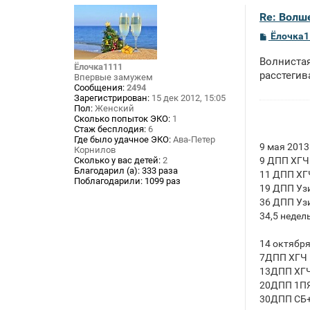
Re: Волше
С
Ёлочка1
о
о
Волнистая
б
Ёлочка1111
щ
расстегив
Впервые замужем
е
Сообщения:
2494
н
Зарегистрирован:
15 дек 2012, 15:05
и
Пол:
Женский
е
Сколько попыток ЭКО:
1
Стаж бесплодия:
6
Где было удачное ЭКО:
Ава-Петер
9 мая 2013
Корнилов
9 ДПП ХГЧ
Сколько у вас детей:
2
Благодарил (а):
333 раза
11 ДПП ХГ
Поблагодарили:
1099 раз
19 ДПП Уз
36 ДПП Узи
34,5 недел
14 октября
7ДПП ХГЧ 
13ДПП ХГЧ
20ДПП 1П
30ДПП СБ