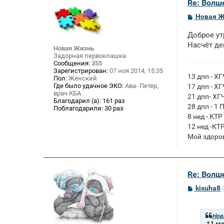
Re: Волше
С
Новая 
о
о
Доброе ут
б
щ
Насчёт де
Новая Жизнь
е
Задорная первоклашка
н
Сообщения:
355
и
Зарегистрирован:
07 ноя 2014, 15:35
е
13 дпп - Х
Пол:
Женский
Где было удачное ЭКО:
Ава- Петер,
17 дпп - Х
врач КБА
21 дпп- ХГ
Благодарил (а):
161 раз
28 дпп - 1 
Поблагодарили:
30 раз
8 нед - КТР
12 нед -КТ
Мой здоро
Re: Волше
С
kisuha8
о
о
б
щ
Нов
е
11 ма