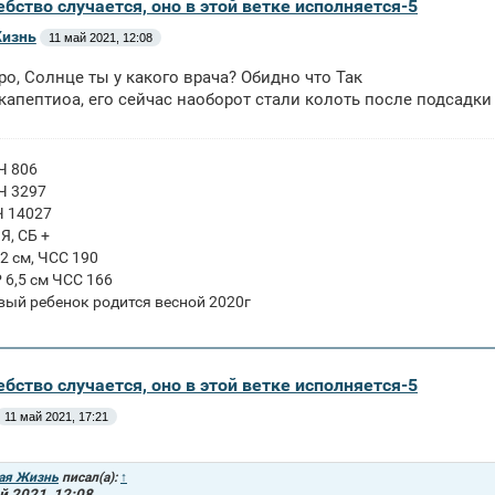
бство случается, оно в этой ветке исполняется-5
Жизнь
11 май 2021, 12:08
ро, Солнце ты у какого врача? Обидно что Так
капептиоа, его сейчас наоборот стали колоть после подсадки 
ГЧ 806
ГЧ 3297
Ч 14027
ПЯ, СБ +
 2 см, ЧСС 190
Р 6,5 см ЧСС 166
вый ребенок родится весной 2020г
бство случается, оно в этой ветке исполняется-5
11 май 2021, 17:21
ая Жизнь
писал(а):
↑
й 2021, 12:08