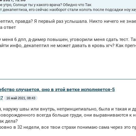
е утро, Солнце ты у какого врача? Обидно что Так
т декапептиоа, его сейчас наоборот стали колоть после подсадки ноу ха
ептил, правда? Я первый раз услышала. Никто ничего не знае
а ответ
у меня 6 дпп, д-димер повышен, уговорили меня сдать тест. Т
айти инфо, декапептил не может давать в кровь хгч? Как прег
бство случается, оно в этой ветке исполняется-5
37
16 май 2021, 08:43
, наружу швы или внутрь, непринципиально, была и такая и д
новорожденного всегда больше груди, они выравниваются к 
ак дела?
ровно в 32 недели, все твои страхи понимаю сама через это 