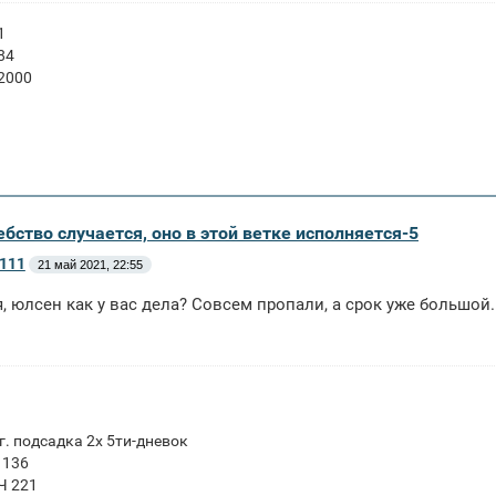
1
84
 2000
бство случается, оно в этой ветке исполняется-5
111
21 май 2021, 22:55
, юлсен как у вас дела? Совсем пропали, а срок уже большой.
г. подсадка 2х 5ти-дневок
 136
Ч 221