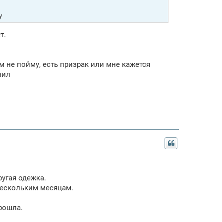
у
т.
ам не пойму, есть призрак или мне кажется
нил
ругая одежка.
нескольким месяцам.
прошла.