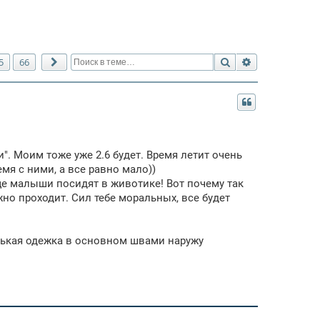
Поиск
Расширенный 
5
66
След.
". Моим тоже уже 2.6 будет. Время летит очень
емя с ними, а все равно мало))
ще малыши посидят в животике! Вот почему так
жно проходит. Сил тебе моральных, все будет
нькая одежка в основном швами наружу