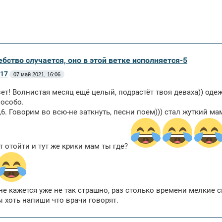
бство случается, оно в этой ветке исполняется-5
17
07 май 2021, 16:06
ет! Волнистая месяц ещё целый, подрастёт твоя деваха)) одежд
 особо.
,6. Говорим во всю-не заткнуть, песни поем))) стал жуткий ма
т отойти и тут же крики мам ты где?
е кажется уже не так страшно, раз столько времени мелкие с
ы хоть напиши что врачи говорят.