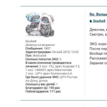
Re: Волше
С
kisuha8
о
о
Девочки, 
б
щ
Смотрю, а
е
н
kisuha8
ЭКО, коро
и
Девица на выданье
е
Сообщения:
1807
После пер
Зарегистрирован:
04 май 2010, 13:53
Вообще пе
Пол:
Женский
Расскажит
Сколько попыток ЭКО:
5
В каких клиниках проводилось
Заранее с
лечение:
2 эко - ПЦ, врач Азарова Т.Е.
1 эко - НИИАП, врач Машталова
1 эко - ЦРЧ, врач Клепикова А.А.
Где было удачное ЭКО:
ЦРЧ Ростов-
на-Дону, дочка
Сколько у вас детей:
1
Благодарил (а):
155 раз
Поблагодарили:
111 раз