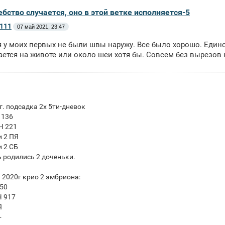
бство случается, оно в этой ветке исполняется-5
111
07 май 2021, 23:47
 у моих первых не были швы наружу. Все было хорошо. Един
ается на животе или около шеи хотя бы. Совсем без вырезов 
г. подсадка 2х 5ти-дневок
 136
Ч 221
и 2 ПЯ
 2 СБ
ь родились 2 доченьки.
 2020г крио 2 эмбриона:
50
 917
Я
+