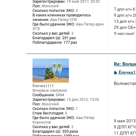
Зарегистрирован:
19 май 2017, 20:52
Пол:
Женский
7 дпп хгч 6
Сколько попыток ЭКО:
4
9 дпп хгч 2
В каких клиниках проводилось
лечение:
Ава-Петер СПб
13 дпп хгч
Где было удачное ЭКО:
Ава-Петер врач
29 дпп СБ+
ЯТВ
У нас сын!
Сколько у вас детей:
3
Благодарил (а):
251 раз
Поблагодарили:
177 раз
Re: Волше
С
Ёлочка1
о
о
Волнистая
б
Ёлочка1111
щ
Впервые замужем
е
Сообщения:
2494
н
Зарегистрирован:
15 дек 2012, 15:05
и
Пол:
Женский
е
Сколько попыток ЭКО:
1
Стаж бесплодия:
6
Где было удачное ЭКО:
Ава-Петер
9 мая 2013
Корнилов
9 ДПП ХГЧ
Сколько у вас детей:
2
Благодарил (а):
333 раза
11 ДПП ХГ
Поблагодарили:
1099 раз