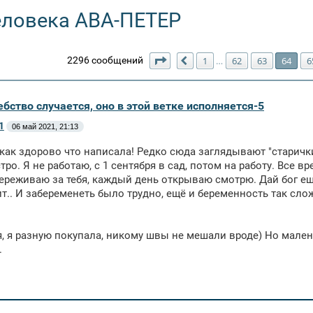
еловека АВА-ПЕТЕР
Страница
64
из
66
2296 сообщений
1
62
63
64
6
…
Пред.
бство случается, оно в этой ветке исполняется-5
1
06 май 2021, 21:13
как здорово что написала! Редко сюда заглядывают "старички
тро. Я не работаю, с 1 сентября в сад, потом на работу. Все вр
ереживаю за тебя, каждый день открываю смотрю. Дай бог е
т.. И забеременеть было трудно, ещё и беременность так сло
, я разную покупала, никому швы не мешали вроде) Но мале
.