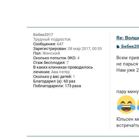
Бебик2017
Re: Волше
Трудный подросток
Сообщения:
647
С
Бебик20
Зарегистрирован:
08 мар 2017, 00:35
о
Пол:
Женский
о
Всем прив
Сколько попыток ЭКО:
4
б
Стаж бесплодия:
7
щ
не парься
В каких клиниках проводилось
е
Нам уже 2
лечение:
Ава-петер
н
и
Сколько у вас детей:
1
е
Благодарил (а):
60 раз
Поблагодарили:
173 раза
пару мину
Юльсен мн
встреча!т