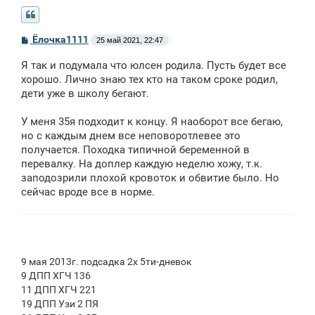
С
Ёлочка1111
25 май 2021, 22:47
о
о
Я так и подумала что юлсен родила. Пусть будет все
б
щ
хорошо. Лично знаю тех кто на таком сроке родил,
е
дети уже в школу бегают.
н
и
е
У меня 35я подходит к концу. Я наоборот все бегаю,
но с каждым днем все неповоротлевее это
получается. Походка типичной беременной в
перевалку. На доплер каждую неделю хожу, т.к.
заподозрили плохой кровоток и обвитие было. Но
сейчас вроде все в норме.
9 мая 2013г. подсадка 2х 5ти-дневок
9 ДПП ХГЧ 136
11 ДПП ХГЧ 221
19 ДПП Узи 2 ПЯ