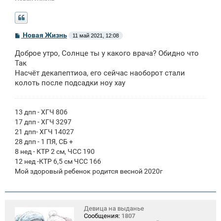
С
Новая Жизнь
11 май 2021, 12:08
о
о
Доброе утро, Солнце ты у какого врача? Обидно что
б
щ
Так
е
Насчёт декапептиоа, его сейчас наоборот стали
н
колоть после подсадки ноу хау
и
е
13 дпп - ХГЧ 806
17 дпп - ХГЧ 3297
21 дпп- ХГЧ 14027
28 дпп - 1 ПЯ, СБ +
8 нед - КТР 2 см, ЧСС 190
12 нед -КТР 6,5 см ЧСС 166
Мой здоровый ребенок родится весной 2020г
Девица на выданье
Сообщения:
1807