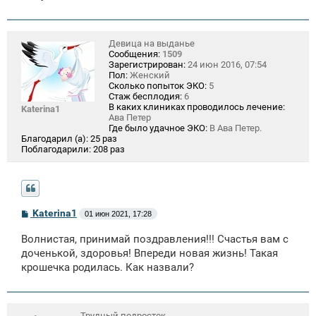
Девица на выданье
Сообщения:
1509
Зарегистрирован:
24 июн 2016, 07:54
Пол:
Женский
Сколько попыток ЭКО:
5
Стаж бесплодия:
6
В каких клиниках проводилось лечение:
Katerina1
Ава Петер
Где было удачное ЭКО:
В Ава Петер.
Благодарил (а):
25 раз
Поблагодарили:
208 раз
С
Katerina1
01 июн 2021, 17:28
о
о
Волнистая, принимай поздравления!!! Счастья вам с
б
щ
доченькой, здоровья! Впереди новая жизнь! Такая
е
крошечка родилась. Как назвали?
н
и
е
Трудный подросток