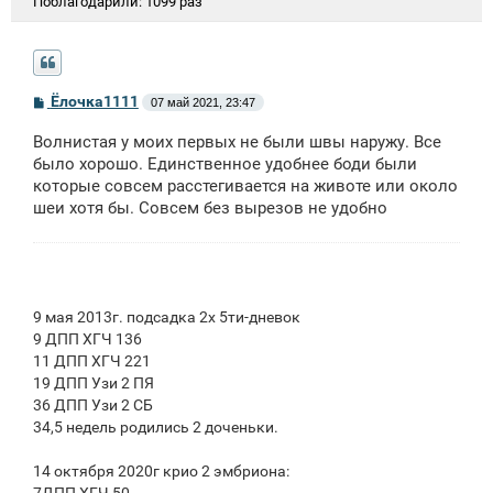
Поблагодарили:
1099 раз
С
Ёлочка1111
07 май 2021, 23:47
о
о
Волнистая у моих первых не были швы наружу. Все
б
щ
было хорошо. Единственное удобнее боди были
е
которые совсем расстегивается на животе или около
н
шеи хотя бы. Совсем без вырезов не удобно
и
е
9 мая 2013г. подсадка 2х 5ти-дневок
9 ДПП ХГЧ 136
11 ДПП ХГЧ 221
19 ДПП Узи 2 ПЯ
36 ДПП Узи 2 СБ
34,5 недель родились 2 доченьки.
14 октября 2020г крио 2 эмбриона:
7ДПП ХГЧ 50