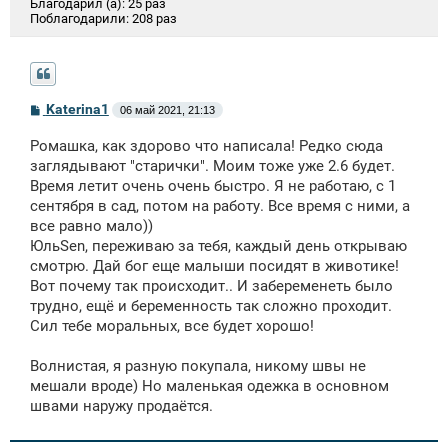
Благодарил (а):
25 раз
Поблагодарили:
208 раз
С
Katerina1
06 май 2021, 21:13
о
о
Ромашка, как здорово что написала! Редко сюда
б
щ
заглядывают "старички". Моим тоже уже 2.6 будет.
е
Время летит очень очень быстро. Я не работаю, с 1
н
сентября в сад, потом на работу. Все время с ними, а
и
е
все равно мало))
ЮльSen, переживаю за тебя, каждый день открываю
смотрю. Дай бог еще малыши посидят в животике!
Вот почему так происходит.. И забеременеть было
трудно, ещё и беременность так сложно проходит.
Сил тебе моральных, все будет хорошо!
Волнистая, я разную покупала, никому швы не
мешали вроде) Но маленькая одежка в основном
швами наружу продаётся.