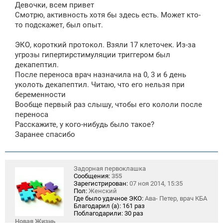
Девочки, всем привет
б
щ
Смотрю, активность хотя бы здесь есть. Может кто-
е
то подскажет, был опыт.
н
и
е
ЭКО, короткий протокол. Взяли 17 клеточек. Из-за
угрозы гипертирстимуляции триггером был
декапептил.
После переноса врач назначила на 0, 3 и 6 день
уколоть декапептил. Читаю, что его нельзя при
беременности
Вообще первый раз слышу, чтобы его кололи после
переноса
Расскажите, у кого-нибудь было такое?
Заранее спасибо
Задорная первоклашка
Сообщения:
355
Зарегистрирован:
07 ноя 2014, 15:35
Пол:
Женский
Где было удачное ЭКО:
Ава- Петер, врач КБА
Благодарил (а):
161 раз
Поблагодарили:
30 раз
Новая Жизнь