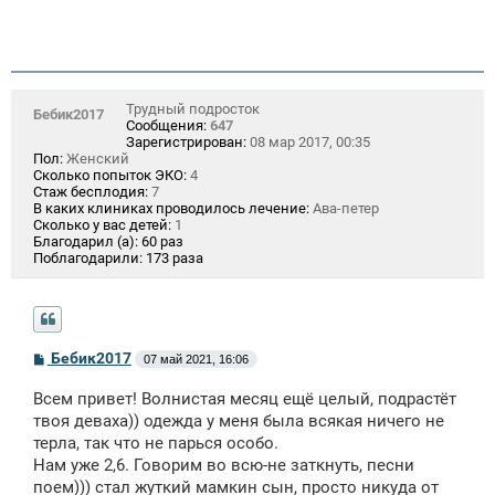
Трудный подросток
Бебик2017
Сообщения:
647
Зарегистрирован:
08 мар 2017, 00:35
Пол:
Женский
Сколько попыток ЭКО:
4
Стаж бесплодия:
7
В каких клиниках проводилось лечение:
Ава-петер
Сколько у вас детей:
1
Благодарил (а):
60 раз
Поблагодарили:
173 раза
С
Бебик2017
07 май 2021, 16:06
о
о
Всем привет! Волнистая месяц ещё целый, подрастёт
б
щ
твоя деваха)) одежда у меня была всякая ничего не
е
терла, так что не парься особо.
н
Нам уже 2,6. Говорим во всю-не заткнуть, песни
и
е
поем))) стал жуткий мамкин сын, просто никуда от