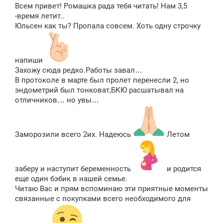
о
Всем привет! Ромашка рада тебя читать! Нам 3,5
б
щ
-время летит..
е
Юльсен как ты? Пропала совсем. Хоть одну строчку
н
и
е
напиши
Захожу сюда редко.Работы завал…
В протоколе в марте был пролет перенесли 2, но
эндометрий был тонковат,БКЮ расшатывал на
отличников… но увы…
Заморозили всего 2их. Надеюсь
Летом
заберу и наступит беременность
и родится
еще один бэбик в нашей семье.
Читаю Вас и прям вспоминаю эти приятные моменты
связанные с покупками всего необходимого для