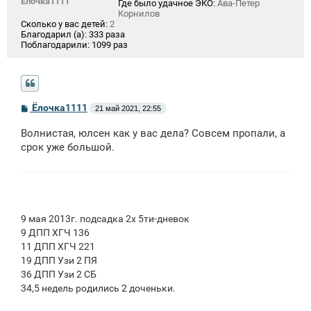
Ёлочка1111
Где было удачное ЭКО:
Ава-Петер
Корнилов
Сколько у вас детей:
2
Благодарил (а):
333 раза
Поблагодарили:
1099 раз
С
Ёлочка1111
21 май 2021, 22:55
о
о
Волнистая, юлсен как у вас дела? Совсем пропали, а
б
щ
срок уже большой.
е
н
и
е
9 мая 2013г. подсадка 2х 5ти-дневок
9 ДПП ХГЧ 136
11 ДПП ХГЧ 221
19 ДПП Узи 2 ПЯ
36 ДПП Узи 2 СБ
34,5 недель родились 2 доченьки.