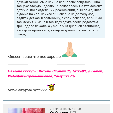
дохаживании. Мы с ней на бебиплане общались. Она
там уже вторую неделю не появлялась. На тот момент
детки были в отделении реанимации, сын сам дышал,
а дочка на ивл. Сейчас ей наверно не до форумов,
ездит к деткам в больничку, а если повезло, то с ними
там лежит. У меня в том году дочка после родов там
три неделе лежала, а у меня был дневной стационар,
т.е. утром приезжала, вечером домой, т.к. на палаты
очередь.
Юльсен верю что все хорошо
На меня чихнули : Китана, Слоняш 35, Татка81, yulyubob,
Walentinka-тройняшковое, Камушка-16
Мама сладкой булочки
Девица на выданье
Сообщения:
1173