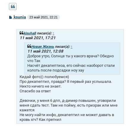
С
ksunia
23 май 2021, 22:21
о
о
б
щ
kisuha8
писал(а):
↑
е
11 май 2021, 17:21
н
и
Новая Жизнь
писал(а):
↑
е
11 май 2021, 12:08
Доброе утро, Солнце ты у какого врача? Обидно
что Так
Насчёт декапептиоа, его сейчас наоборот стали
колоть после подсадки ноу хау
Кидай фото)) полюбуемся)
Про декапептил, правда? Я первый раз услышала.
Никто ничего не знает.
Спасибо за ответ
Девочки, у меня 6 дпп, д-димер повышен, уговорили
меня сдать тест. Там не пойму, есть призрак или мне
кажется
Не могу найти инфо, декапептил не может давать в
кровь хгч? Как прегнил