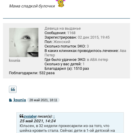
Мама сладкой булочки
Девица на выданье
Сообщения:
1168
Зарегистрирован:
02 дек 2015, 19:45
Пол:
Женский
Сколько попыток ЭКО:
3
В каких клиниках проводилось лечение:
Ава
Петер
Где было удачное ЭКО:
в АВА петер
ksunia
Сколько у вас детей:
1
Благодарил (а):
1510 раз
Поблагодарили:
532 раза
С
ksunia
28 май 2021, 18:11
о
о
б
щ
zysiaber
писал(а):
↑
е
25 май 2021, 14:24
н
Юльсен, в 32 недели прокесарили из-за того, что
и
шейка кровить стала. Сейчас дети в 1-ой детской на
е