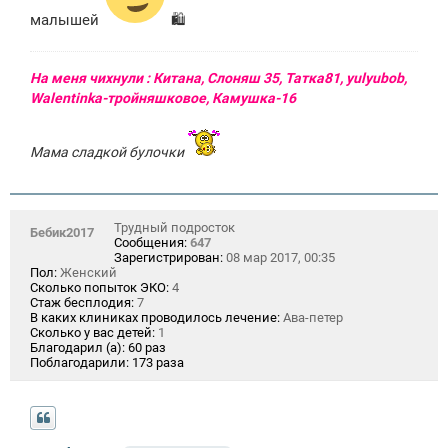
малышей
🛍
На меня чихнули : Китана, Слоняш 35, Татка81, yulyubob,
Walentinka-тройняшковое, Камушка-16
Мама сладкой булочки
Трудный подросток
Бебик2017
Сообщения:
647
Зарегистрирован:
08 мар 2017, 00:35
Пол:
Женский
Сколько попыток ЭКО:
4
Стаж бесплодия:
7
В каких клиниках проводилось лечение:
Ава-петер
Сколько у вас детей:
1
Благодарил (а):
60 раз
Поблагодарили:
173 раза