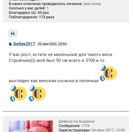
В каких клиниках проводилось лечение:
Ава-петер
Сколько у вас детей:
1
Благодарил (а):
60 раз
Поблагодарили:
173 раза
С
Бебик2017
01 июн 2021, 23:54
о
о
У вас рост, кстати не маленький для такого веса.
б
щ
Стройняха))) мой был 50 см всего и 3100 и то
е
н
и
е
выглядел как венская сосиска в пеленках
Девица на выданье
Сообщения:
1173
Зарегистрирован:
04 июн 2017, 13:09