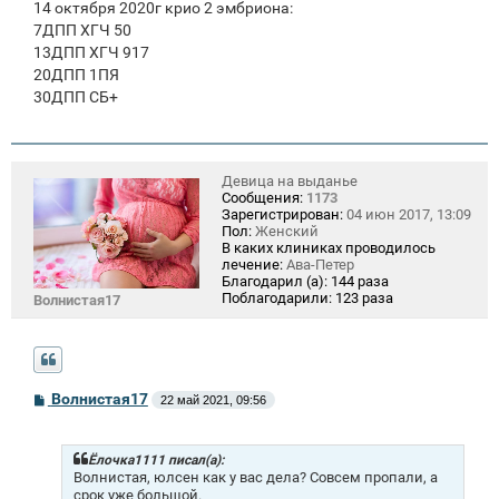
14 октября 2020г крио 2 эмбриона:
7ДПП ХГЧ 50
13ДПП ХГЧ 917
20ДПП 1ПЯ
30ДПП СБ+
Девица на выданье
Сообщения:
1173
Зарегистрирован:
04 июн 2017, 13:09
Пол:
Женский
В каких клиниках проводилось
лечение:
Ава-Петер
Благодарил (а):
144 раза
Поблагодарили:
123 раза
Волнистая17
С
Волнистая17
22 май 2021, 09:56
о
о
б
щ
Ёлочка1111 писал(а):
е
Волнистая, юлсен как у вас дела? Совсем пропали, а
н
срок уже большой.