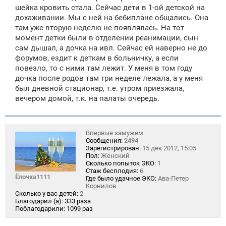
щ
шейка кровить стала. Сейчас дети в 1-ой детской на
е
дохаживании. Мы с ней на бебиплане общались. Она
н
там уже вторую неделю не появлялась. На тот
и
е
момент детки были в отделении реанимации, сын
сам дышал, а дочка на ивл. Сейчас ей наверно не до
форумов, ездит к деткам в больничку, а если
повезло, то с ними там лежит. У меня в том году
дочка после родов там три неделе лежала, а у меня
был дневной стационар, т.е. утром приезжала,
вечером домой, т.к. на палаты очередь.
Впервые замужем
Сообщения:
2494
Зарегистрирован:
15 дек 2012, 15:05
Пол:
Женский
Сколько попыток ЭКО:
1
Стаж бесплодия:
6
Ёлочка1111
Где было удачное ЭКО:
Ава-Петер
Корнилов
Сколько у вас детей:
2
Благодарил (а):
333 раза
Поблагодарили:
1099 раз