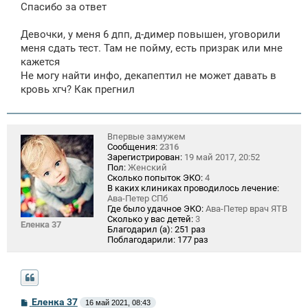
Спасибо за ответ
Девочки, у меня 6 дпп, д-димер повышен, уговорили
меня сдать тест. Там не пойму, есть призрак или мне
кажется
Не могу найти инфо, декапептил не может давать в
кровь хгч? Как прегнил
Впервые замужем
Сообщения:
2316
Зарегистрирован:
19 май 2017, 20:52
Пол:
Женский
Сколько попыток ЭКО:
4
В каких клиниках проводилось лечение:
Ава-Петер СПб
Где было удачное ЭКО:
Ава-Петер врач ЯТВ
Сколько у вас детей:
3
Еленка 37
Благодарил (а):
251 раз
Поблагодарили:
177 раз
С
Еленка 37
16 май 2021, 08:43