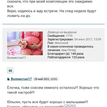
сказала, что при моей комплекции это ожидаемо
все.
Верю, надеюсь и жду встречи. На след неделе будут
ложить на до.
Девица на выданье
Сообщения:
1173
Зарегистрирован:
04 июн 2017, 13:09
Пол:
Женский
В каких клиниках проводилось
лечение:
Ава-Петер
Благодарил (а):
144 раза
Поблагодарили:
123 раза
Волнистая17
С
Волнистая17
29 май 2021, 13:51
о
о
Ёлочка, тоже совсем немного осталось!!! Хорошо что
б
щ
такой настрой!!!
е
н
Юльсен, пусть все будет хорошо с малышами!!!
и
е
Господь обязательно поможет!!!!