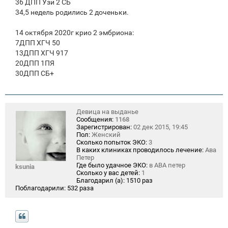
36 ДПП Узи 2 СБ
34,5 недель родились 2 доченьки.
14 октября 2020г крио 2 эмбриона:
7ДПП ХГЧ 50
13ДПП ХГЧ 917
20ДПП 1ПЯ
30ДПП СБ+
Девица на выданье
Сообщения:
1168
Зарегистрирован:
02 дек 2015, 19:45
Пол:
Женский
Сколько попыток ЭКО:
3
В каких клиниках проводилось лечение:
Ава
Петер
Где было удачное ЭКО:
в АВА петер
ksunia
Сколько у вас детей:
1
Благодарил (а):
1510 раз
Поблагодарили:
532 раза