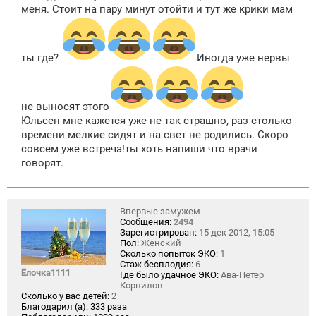
меня. Стоит на пару минут отойти и тут же крики мам
ты где?
Иногда уже нервы
не выносят этого
Юльсен мне кажется уже не так страшно, раз столько
времени мелкие сидят и на свет не родились. Скоро
совсем уже встреча!ты хоть напиши что врачи
говорят.
Впервые замужем
Сообщения:
2494
Зарегистрирован:
15 дек 2012, 15:05
Пол:
Женский
Сколько попыток ЭКО:
1
Стаж бесплодия:
6
Ёлочка1111
Где было удачное ЭКО:
Ава-Петер
Корнилов
Сколько у вас детей:
2
Благодарил (а):
333 раза