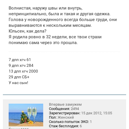
о
о
Волнистая, наружу швы или внутрь,
б
щ
непринципиально, была и такая и другая одежка.
е
Голова у новорожденного всегда больше груди, они
н
выравниваются к нескольким месяцам.
и
е
Юльсен, как дела?
Я родила ровно в 32 недели, все твои страхи
понимаю сама через это прошла.
7 дпп хгч 61
9 дпп хгч 284
13 дпп хгч 2000
29 дпп СБ+
У нас сын!
Впервые замужем
Сообщения:
2494
Зарегистрирован:
15 дек 2012, 15:05
Пол:
Женский
Сколько попыток ЭКО:
1
Стаж бесплодия:
6