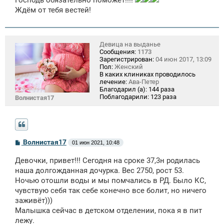
Ждём от тебя вестей!
Девица на выданье
Сообщения:
1173
Зарегистрирован:
04 июн 2017, 13:09
Пол:
Женский
В каких клиниках проводилось
лечение:
Ава-Петер
Благодарил (а):
144 раза
Поблагодарили:
123 раза
Волнистая17
С
Волнистая17
01 июн 2021, 10:48
о
о
Девочки, привет!!! Сегодня на сроке 37,3н родилась
б
щ
наша долгожданная дочурка. Вес 2750, рост 53.
е
Ночью отошли воды и мы помчались в РД. Было КС,
н
чувствую себя так себе конечно все болит, но ничего
и
е
заживёт)))
Малышка сейчас в детском отделении, пока я в пит
лежу.