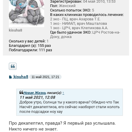
Зарегистрирован:
04 май 2010, 13:53
Пол:
Женский
Сколько попыток ЭКО:
5
В каких клиниках проводилось лечение:
2 эко - ПЦ, врач Азарова Т.Е.
1 эко - НИИАП, врач Машталова
1 эко - ЦРЧ, врач Клепикова А.А.
kisuha8
Где было удачное ЭКО:
ЦРЧ Ростов-на-
Дону, дочка
Сколько у вас детей:
1
Благодарил (а):
155 раз
Поблагодарили:
111 раз
С
kisuha8
11 май 2021, 17:21
о
о
б
щ
Новая Жизнь
писал(а):
↑
е
11 май 2021, 12:08
н
Доброе утро, Солнце ты у какого врача? Обидно что Так
и
Насчёт декапептиоа, его сейчас наоборот стали колоть
е
после подсадки ноу хау
Про декапептил, правда? Я первый раз услышала.
Никто ничего не знает.