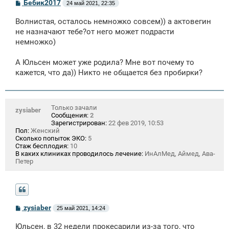
С
Бебик2017
24 май 2021, 22:35
о
о
Волнистая, осталось немножко совсем)) а актовегин
б
щ
не назначают тебе?от него может подрасти
е
немножко)
н
и
е
А Юльсен может уже родила? Мне вот почему то
кажется, что да)) Никто не общается без пробирки?
Только зачали
zysiaber
Сообщения:
2
Зарегистрирован:
22 фев 2019, 10:53
Пол:
Женский
Сколько попыток ЭКО:
5
Стаж бесплодия:
10
В каких клиниках проводилось лечение:
ИнАлМед, Аймед, Ава-
Петер
С
zysiaber
25 май 2021, 14:24
о
о
Юльсен, в 32 недели прокесарили из-за того, что
б