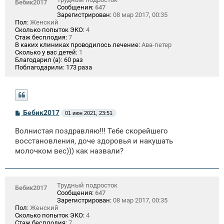
Бебик2017
Сообщения:
647
Зарегистрирован:
08 мар 2017, 00:35
Пол:
Женский
Сколько попыток ЭКО:
4
Стаж бесплодия:
7
В каких клиниках проводилось лечение:
Ава-петер
Сколько у вас детей:
1
Благодарил (а):
60 раз
Поблагодарили:
173 раза
С
Бебик2017
01 июн 2021, 23:51
о
о
Волнистая поздравляю!!! Тебе скорейшего
б
щ
восстановления, доче здоровья и накушать
е
молочком вес))) как назвали?
н
и
е
Трудный подросток
Бебик2017
Сообщения:
647
Зарегистрирован:
08 мар 2017, 00:35
Пол:
Женский
Сколько попыток ЭКО:
4
Стаж бесплодия:
7