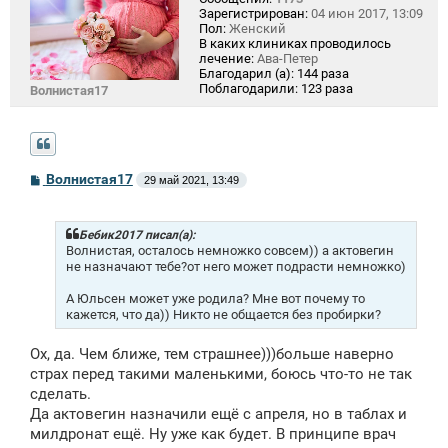
Зарегистрирован:
04 июн 2017, 13:09
Пол:
Женский
В каких клиниках проводилось
лечение:
Ава-Петер
Благодарил (а):
144 раза
Поблагодарили:
123 раза
Волнистая17
С
Волнистая17
29 май 2021, 13:49
о
о
б
щ
Бебик2017 писал(а):
е
Волнистая, осталось немножко совсем)) а актовегин
н
не назначают тебе?от него может подрасти немножко)
и
е
А Юльсен может уже родила? Мне вот почему то
кажется, что да)) Никто не общается без пробирки?
Ох, да. Чем ближе, тем страшнее)))больше наверно
страх перед такими маленькими, боюсь что-то не так
сделать.
Да актовегин назначили ещё с апреля, но в таблах и
милдронат ещё. Ну уже как будет. В принципе врач