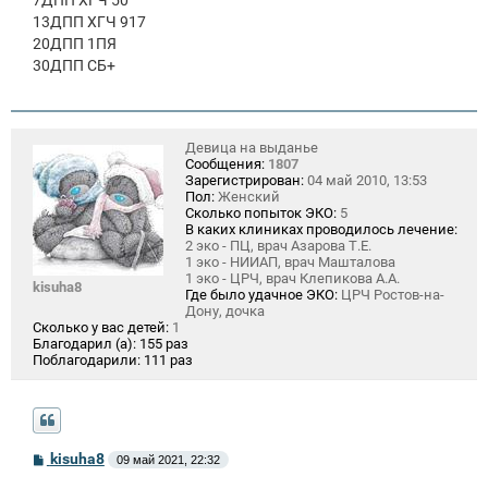
13ДПП ХГЧ 917
20ДПП 1ПЯ
30ДПП СБ+
Девица на выданье
Сообщения:
1807
Зарегистрирован:
04 май 2010, 13:53
Пол:
Женский
Сколько попыток ЭКО:
5
В каких клиниках проводилось лечение:
2 эко - ПЦ, врач Азарова Т.Е.
1 эко - НИИАП, врач Машталова
1 эко - ЦРЧ, врач Клепикова А.А.
kisuha8
Где было удачное ЭКО:
ЦРЧ Ростов-на-
Дону, дочка
Сколько у вас детей:
1
Благодарил (а):
155 раз
Поблагодарили:
111 раз
С
kisuha8
09 май 2021, 22:32
о
о