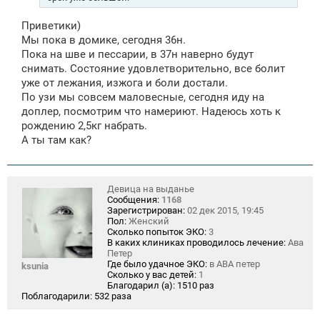
и
е
Приветики)
Мы пока в домике, сегодня 36н.
Пока на шве и пессарии, в 37н наверно будут
снимать. Состояние удовлетворительно, все болит
уже от лежания, изжога и боли достали.
По узи мы совсем маловесные, сегодня иду на
доплер, посмотрим что намериют. Надеюсь хоть к
рождению 2,5кг набрать.
А ты там как?
Девица на выданье
Сообщения:
1168
Зарегистрирован:
02 дек 2015, 19:45
Пол:
Женский
Сколько попыток ЭКО:
3
В каких клиниках проводилось лечение:
Ава
Петер
Где было удачное ЭКО:
в АВА петер
ksunia
Сколько у вас детей:
1
Благодарил (а):
1510 раз
Поблагодарили:
532 раза