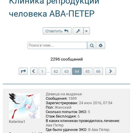
Клиника репродукции
человека АВА-ПЕТЕР
Ответить
Поиск
Расширенный п
2296 сообщений
Страница
64
из
66
1
62
63
64
65
66
…
Пред.
След.
Девица на выданье
Сообщения:
1509
Зарегистрирован:
24 июн 2016, 07:54
Пол:
Женский
Сколько попыток ЭКО:
5
Стаж бесплодия:
6
В каких клиниках проводилось лечение:
Katerina1
Ава Петер
Где было удачное ЭКО:
В Ава Петер.