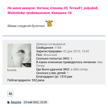
На меня чихнули : Китана, Слоняш 35, Татка81, yulyubob,
Walentinka-тройняшковое, Камушка-16
Мама сладкой булочки
Девица на выданье
Сообщения:
1168
Зарегистрирован:
02 дек 2015, 19:45
Пол:
Женский
Сколько попыток ЭКО:
3
В каких клиниках проводилось лечение:
Ава
Петер
Где было удачное ЭКО:
в АВА петер
ksunia
Сколько у вас детей:
1
Благодарил (а):
1510 раз
Поблагодарили:
532 раза
С
ksunia
23 май 2021, 22:26
о