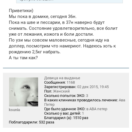
и
е
Приветики)
Мы пока в домике, сегодня 36н.
Пока на шве и пессарии, в 37н наверно будут
снимать. Состояние удовлетворительно, все болит
уже от лежания, изжога и боли достали.
По узи мы совсем маловесные, сегодня иду на
доплер, посмотрим что намериют. Надеюсь хоть к
рождению 2,5кг набрать.
А ты там как?
Девица на выданье
Сообщения:
1168
Зарегистрирован:
02 дек 2015, 19:45
Пол:
Женский
Сколько попыток ЭКО:
3
В каких клиниках проводилось лечение:
Ава
Петер
Где было удачное ЭКО:
в АВА петер
ksunia
Сколько у вас детей:
1
Благодарил (а):
1510 раз
Поблагодарили:
532 раза