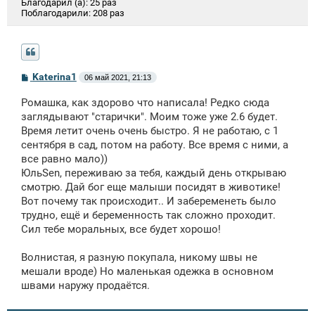
Благодарил (а):
25 раз
Поблагодарили:
208 раз
С
Katerina1
06 май 2021, 21:13
о
о
Ромашка, как здорово что написала! Редко сюда
б
щ
заглядывают "старички". Моим тоже уже 2.6 будет.
е
Время летит очень очень быстро. Я не работаю, с 1
н
сентября в сад, потом на работу. Все время с ними, а
и
е
все равно мало))
ЮльSen, переживаю за тебя, каждый день открываю
смотрю. Дай бог еще малыши посидят в животике!
Вот почему так происходит.. И забеременеть было
трудно, ещё и беременность так сложно проходит.
Сил тебе моральных, все будет хорошо!
Волнистая, я разную покупала, никому швы не
мешали вроде) Но маленькая одежка в основном
швами наружу продаётся.