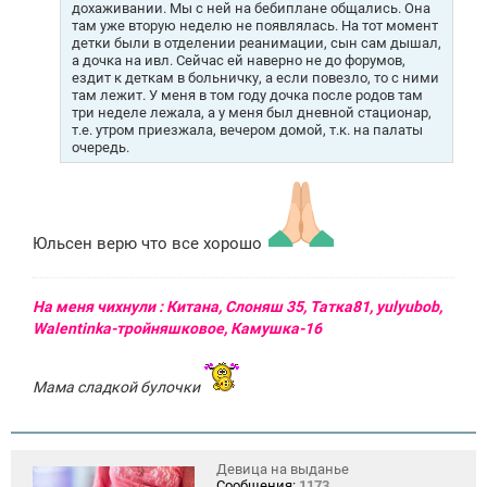
дохаживании. Мы с ней на бебиплане общались. Она
там уже вторую неделю не появлялась. На тот момент
детки были в отделении реанимации, сын сам дышал,
а дочка на ивл. Сейчас ей наверно не до форумов,
ездит к деткам в больничку, а если повезло, то с ними
там лежит. У меня в том году дочка после родов там
три неделе лежала, а у меня был дневной стационар,
т.е. утром приезжала, вечером домой, т.к. на палаты
очередь.
Юльсен верю что все хорошо
На меня чихнули : Китана, Слоняш 35, Татка81, yulyubob,
Walentinka-тройняшковое, Камушка-16
Мама сладкой булочки
Девица на выданье
Сообщения:
1173