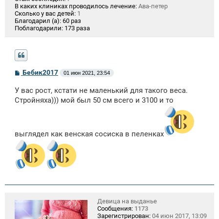
В каких клиниках проводилось лечение:
Ава-петер
Сколько у вас детей:
1
Благодарил (а):
60 раз
Поблагодарили:
173 раза
С
Бебик2017
01 июн 2021, 23:54
о
о
У вас рост, кстати не маленький для такого веса.
б
щ
Стройняха))) мой был 50 см всего и 3100 и то
е
н
и
е
выглядел как венская сосиска в пеленках
Девица на выданье
Сообщения:
1173
Зарегистрирован:
04 июн 2017, 13:09