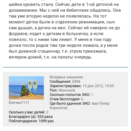
щ
шейка кровить стала. Сейчас дети в 1-ой детской на
е
дохаживании. Мы с ней на бебиплане общались. Она
н
там уже вторую неделю не появлялась. На тот
и
е
момент детки были в отделении реанимации, сын
сам дышал, а дочка на ивл. Сейчас ей наверно не до
форумов, ездит к деткам в больничку, а если
повезло, то с ними там лежит. У меня в том году
дочка после родов там три неделе лежала, а у меня
был дневной стационар, т.е. утром приезжала,
вечером домой, т.к. на палаты очередь.
Впервые замужем
Сообщения:
2494
Зарегистрирован:
15 дек 2012, 15:05
Пол:
Женский
Сколько попыток ЭКО:
1
Стаж бесплодия:
6
Ёлочка1111
Где было удачное ЭКО:
Ава-Петер
Корнилов
Сколько у вас детей:
2
Благодарил (а):
333 раза
Поблагодарили:
1099 раз