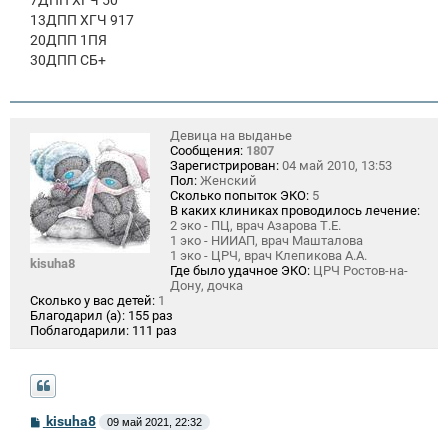
13ДПП ХГЧ 917
20ДПП 1ПЯ
30ДПП СБ+
Девица на выданье
Сообщения:
1807
Зарегистрирован:
04 май 2010, 13:53
Пол:
Женский
Сколько попыток ЭКО:
5
В каких клиниках проводилось лечение:
2 эко - ПЦ, врач Азарова Т.Е.
1 эко - НИИАП, врач Машталова
1 эко - ЦРЧ, врач Клепикова А.А.
kisuha8
Где было удачное ЭКО:
ЦРЧ Ростов-на-
Дону, дочка
Сколько у вас детей:
1
Благодарил (а):
155 раз
Поблагодарили:
111 раз
С
kisuha8
09 май 2021, 22:32
о
о