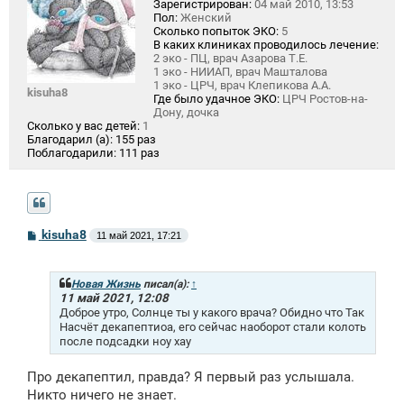
Зарегистрирован:
04 май 2010, 13:53
Пол:
Женский
Сколько попыток ЭКО:
5
В каких клиниках проводилось лечение:
2 эко - ПЦ, врач Азарова Т.Е.
1 эко - НИИАП, врач Машталова
1 эко - ЦРЧ, врач Клепикова А.А.
kisuha8
Где было удачное ЭКО:
ЦРЧ Ростов-на-
Дону, дочка
Сколько у вас детей:
1
Благодарил (а):
155 раз
Поблагодарили:
111 раз
С
kisuha8
11 май 2021, 17:21
о
о
б
щ
Новая Жизнь
писал(а):
↑
е
11 май 2021, 12:08
н
Доброе утро, Солнце ты у какого врача? Обидно что Так
и
Насчёт декапептиоа, его сейчас наоборот стали колоть
е
после подсадки ноу хау
Про декапептил, правда? Я первый раз услышала.
Никто ничего не знает.