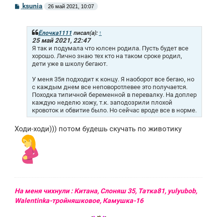
С
ksunia
26 май 2021, 10:07
о
о
б
щ
Ёлочка1111
писал(а):
↑
е
25 май 2021, 22:47
н
Я так и подумала что юлсен родила. Пусть будет все
и
хорошо. Лично знаю тех кто на таком сроке родил,
е
дети уже в школу бегают.
У меня 35я подходит к концу. Я наоборот все бегаю, но
с каждым днем все неповоротлевее это получается.
Походка типичной беременной в перевалку. На доплер
каждую неделю хожу, т.к. заподозрили плохой
кровоток и обвитие было. Но сейчас вроде все в норме.
Ходи-ходи))) потом будешь скучать по животику
На меня чихнули : Китана, Слоняш 35, Татка81, yulyubob,
Walentinka-тройняшковое, Камушка-16