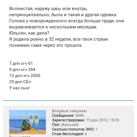
о
о
Волнистая, наружу швы или внутрь,
б
щ
непринципиально, была и такая и другая одежка.
е
Голова у новорожденного всегда больше груди, они
н
выравниваются к нескольким месяцам.
и
е
Юльсен, как дела?
Я родила ровно в 32 недели, все твои страхи
понимаю сама через это прошла.
7 дпп хгч 61
9 дпп хгч 284
13 дпп хгч 2000
29 дпп СБ+
У нас сын!
Впервые замужем
Сообщения:
2494
Зарегистрирован:
15 дек 2012, 15:05
Пол:
Женский
Сколько попыток ЭКО:
1
Стаж бесплодия:
6