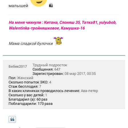
малышей
🛍
На меня чихнули : Китана, Слоняш 35, Татка81, yulyubob,
Walentinka-тройняшковое, Камушка-16
Мама сладкой булочки
Трудный подросток
Бебик2017
Сообщения:
647
Зарегистрирован:
08 мар 2017, 00:35
Пол:
Женский
Сколько попыток ЭКО:
4
Стаж бесплодия:
7
В каких клиниках проводилось лечение:
Ава-петер
Сколько у вас детей:
1
Благодарил (а):
60 раз
Поблагодарили:
173 раза