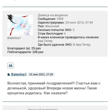
Девица на выданье
Сообщения:
1509
Зарегистрирован:
24 июн 2016, 07:54
Пол:
Женский
Сколько попыток ЭКО:
5
Стаж бесплодия:
6
В каких клиниках проводилось лечение:
Katerina1
Ава Петер
Где было удачное ЭКО:
В Ава Петер.
Благодарил (а):
25 раз
Поблагодарили:
208 раз
С
Katerina1
01 июн 2021, 17:28
о
о
Волнистая, принимай поздравления!!! Счастья вам с
б
щ
доченькой, здоровья! Впереди новая жизнь! Такая
е
крошечка родилась. Как назвали?
н
и
е
Трудный подросток