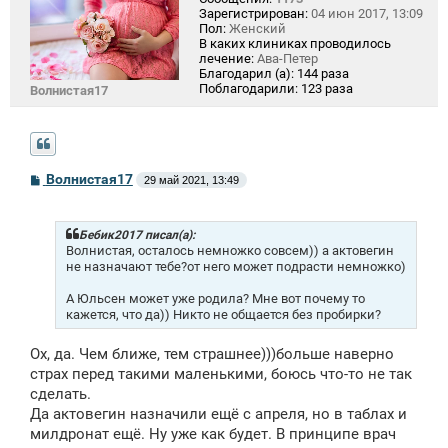
Зарегистрирован:
04 июн 2017, 13:09
Пол:
Женский
В каких клиниках проводилось
лечение:
Ава-Петер
Благодарил (а):
144 раза
Поблагодарили:
123 раза
Волнистая17
С
Волнистая17
29 май 2021, 13:49
о
о
б
щ
Бебик2017 писал(а):
е
Волнистая, осталось немножко совсем)) а актовегин
н
не назначают тебе?от него может подрасти немножко)
и
е
А Юльсен может уже родила? Мне вот почему то
кажется, что да)) Никто не общается без пробирки?
Ох, да. Чем ближе, тем страшнее)))больше наверно
страх перед такими маленькими, боюсь что-то не так
сделать.
Да актовегин назначили ещё с апреля, но в таблах и
милдронат ещё. Ну уже как будет. В принципе врач