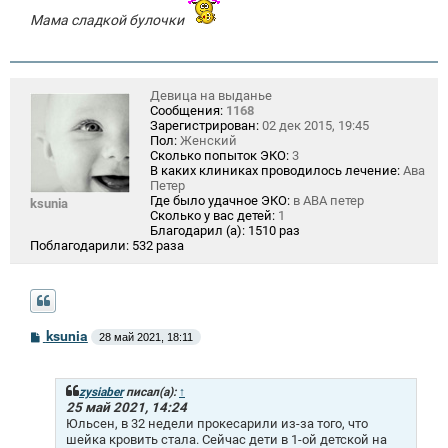
Мама сладкой булочки
Девица на выданье
Сообщения:
1168
Зарегистрирован:
02 дек 2015, 19:45
Пол:
Женский
Сколько попыток ЭКО:
3
В каких клиниках проводилось лечение:
Ава
Петер
Где было удачное ЭКО:
в АВА петер
ksunia
Сколько у вас детей:
1
Благодарил (а):
1510 раз
Поблагодарили:
532 раза
С
ksunia
28 май 2021, 18:11
о
о
б
щ
zysiaber
писал(а):
↑
е
25 май 2021, 14:24
н
Юльсен, в 32 недели прокесарили из-за того, что
и
шейка кровить стала. Сейчас дети в 1-ой детской на
е