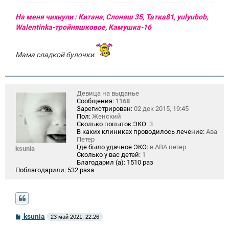
На меня чихнули : Китана, Слоняш 35, Татка81, yulyubob,
Walentinka-тройняшковое, Камушка-16
Мама сладкой булочки
Девица на выданье
Сообщения:
1168
Зарегистрирован:
02 дек 2015, 19:45
Пол:
Женский
Сколько попыток ЭКО:
3
В каких клиниках проводилось лечение:
Ава
Петер
Где было удачное ЭКО:
в АВА петер
ksunia
Сколько у вас детей:
1
Благодарил (а):
1510 раз
Поблагодарили:
532 раза
С
ksunia
23 май 2021, 22:26
о