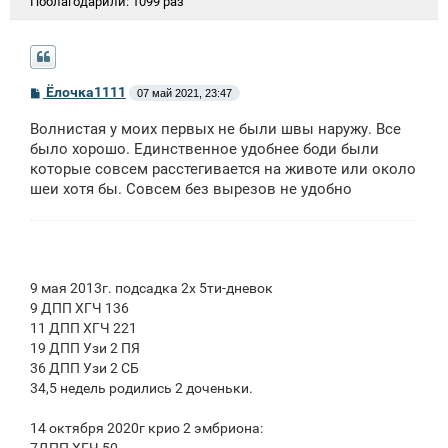
Поблагодарили:
1099 раз
С
Ёлочка1111
07 май 2021, 23:47
о
о
Волнистая у моих первых не были швы наружу. Все
б
щ
было хорошо. Единственное удобнее боди были
е
которые совсем расстегивается на животе или около
н
шеи хотя бы. Совсем без вырезов не удобно
и
е
9 мая 2013г. подсадка 2х 5ти-дневок
9 ДПП ХГЧ 136
11 ДПП ХГЧ 221
19 ДПП Узи 2 ПЯ
36 ДПП Узи 2 СБ
34,5 недель родились 2 доченьки.
14 октября 2020г крио 2 эмбриона:
7ДПП ХГЧ 50