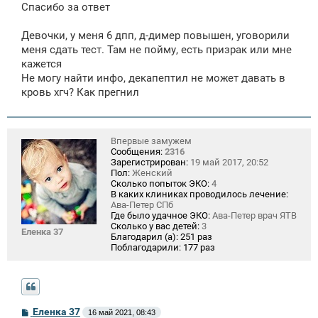
Спасибо за ответ
Девочки, у меня 6 дпп, д-димер повышен, уговорили
меня сдать тест. Там не пойму, есть призрак или мне
кажется
Не могу найти инфо, декапептил не может давать в
кровь хгч? Как прегнил
Впервые замужем
Сообщения:
2316
Зарегистрирован:
19 май 2017, 20:52
Пол:
Женский
Сколько попыток ЭКО:
4
В каких клиниках проводилось лечение:
Ава-Петер СПб
Где было удачное ЭКО:
Ава-Петер врач ЯТВ
Сколько у вас детей:
3
Еленка 37
Благодарил (а):
251 раз
Поблагодарили:
177 раз
С
Еленка 37
16 май 2021, 08:43