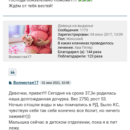
Ждём от тебя вестей!
Девица на выданье
Сообщения:
1173
Зарегистрирован:
04 июн 2017, 13:09
Пол:
Женский
В каких клиниках проводилось
лечение:
Ава-Петер
Благодарил (а):
144 раза
Поблагодарили:
123 раза
Волнистая17
С
Волнистая17
01 июн 2021, 10:48
о
о
Девочки, привет!!! Сегодня на сроке 37,3н родилась
б
щ
наша долгожданная дочурка. Вес 2750, рост 53.
е
Ночью отошли воды и мы помчались в РД. Было КС,
н
чувствую себя так себе конечно все болит, но ничего
и
е
заживёт)))
Малышка сейчас в детском отделении, пока я в пит
лежу.