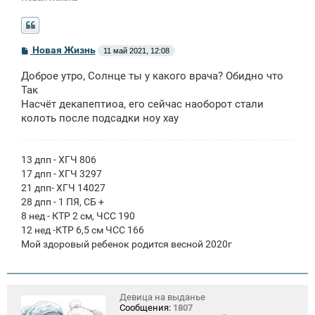
С
Новая Жизнь
11 май 2021, 12:08
о
о
Доброе утро, Солнце ты у какого врача? Обидно что
б
щ
Так
е
Насчёт декапептиоа, его сейчас наоборот стали
н
колоть после подсадки ноу хау
и
е
13 дпп - ХГЧ 806
17 дпп - ХГЧ 3297
21 дпп- ХГЧ 14027
28 дпп - 1 ПЯ, СБ +
8 нед - КТР 2 см, ЧСС 190
12 нед -КТР 6,5 см ЧСС 166
Мой здоровый ребенок родится весной 2020г
Девица на выданье
Сообщения:
1807