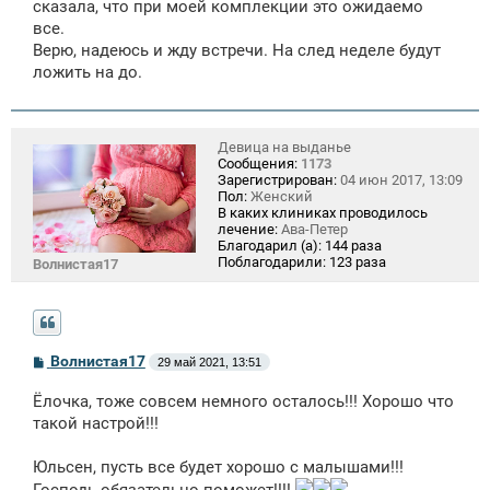
сказала, что при моей комплекции это ожидаемо
все.
Верю, надеюсь и жду встречи. На след неделе будут
ложить на до.
Девица на выданье
Сообщения:
1173
Зарегистрирован:
04 июн 2017, 13:09
Пол:
Женский
В каких клиниках проводилось
лечение:
Ава-Петер
Благодарил (а):
144 раза
Поблагодарили:
123 раза
Волнистая17
С
Волнистая17
29 май 2021, 13:51
о
о
Ёлочка, тоже совсем немного осталось!!! Хорошо что
б
щ
такой настрой!!!
е
н
Юльсен, пусть все будет хорошо с малышами!!!
и
е
Господь обязательно поможет!!!!