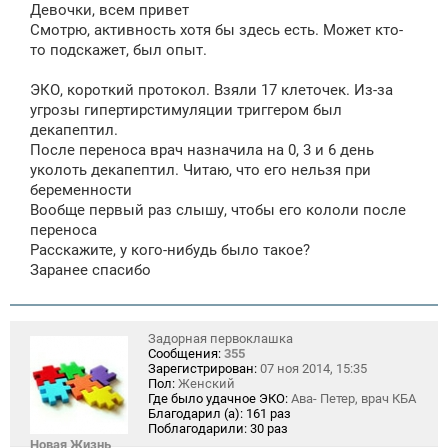
Девочки, всем привет
б
щ
Смотрю, активность хотя бы здесь есть. Может кто-
е
то подскажет, был опыт.
н
и
е
ЭКО, короткий протокол. Взяли 17 клеточек. Из-за
угрозы гипертирстимуляции триггером был
декапептил.
После переноса врач назначила на 0, 3 и 6 день
уколоть декапептил. Читаю, что его нельзя при
беременности
Вообще первый раз слышу, чтобы его кололи после
переноса
Расскажите, у кого-нибудь было такое?
Заранее спасибо
Задорная первоклашка
Сообщения:
355
Зарегистрирован:
07 ноя 2014, 15:35
Пол:
Женский
Где было удачное ЭКО:
Ава- Петер, врач КБА
Благодарил (а):
161 раз
Поблагодарили:
30 раз
Новая Жизнь