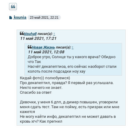
С
ksunia
23 май 2021, 22:21
о
о
б
щ
kisuha8
писал(а):
↑
е
11 май 2021, 17:21
н
и
Новая Жизнь
писал(а):
↑
е
11 май 2021, 12:08
Доброе утро, Солнце ты у какого врача? Обидно
что Так
Насчёт декапептиоа, его сейчас наоборот стали
колоть после подсадки ноу хау
Кидай фото)) полюбуемся)
Про декапептил, правда? Я первый раз услышала.
Никто ничего не знает.
Спасибо за ответ
Девочки, у меня 6 дпп, д-димер повышен, уговорили
меня сдать тест. Там не пойму, есть призрак или мне
кажется
Не могу найти инфо, декапептил не может давать в
кровь хгч? Как прегнил