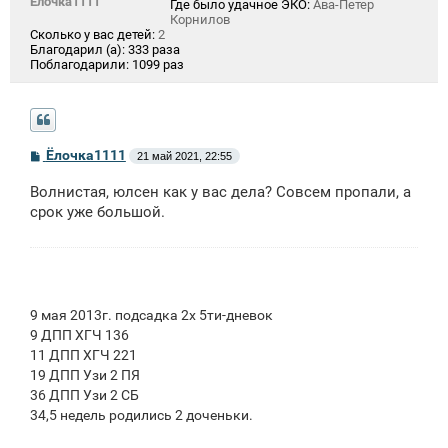
Ёлочка1111
Где было удачное ЭКО:
Ава-Петер
Корнилов
Сколько у вас детей:
2
Благодарил (а):
333 раза
Поблагодарили:
1099 раз
С
Ёлочка1111
21 май 2021, 22:55
о
о
Волнистая, юлсен как у вас дела? Совсем пропали, а
б
щ
срок уже большой.
е
н
и
е
9 мая 2013г. подсадка 2х 5ти-дневок
9 ДПП ХГЧ 136
11 ДПП ХГЧ 221
19 ДПП Узи 2 ПЯ
36 ДПП Узи 2 СБ
34,5 недель родились 2 доченьки.