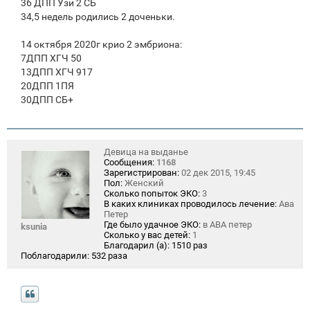
36 ДПП Узи 2 СБ
34,5 недель родились 2 доченьки.
14 октября 2020г крио 2 эмбриона:
7ДПП ХГЧ 50
13ДПП ХГЧ 917
20ДПП 1ПЯ
30ДПП СБ+
Девица на выданье
Сообщения:
1168
Зарегистрирован:
02 дек 2015, 19:45
Пол:
Женский
Сколько попыток ЭКО:
3
В каких клиниках проводилось лечение:
Ава
Петер
Где было удачное ЭКО:
в АВА петер
ksunia
Сколько у вас детей:
1
Благодарил (а):
1510 раз
Поблагодарили:
532 раза