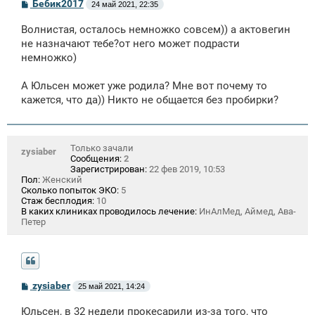
С
Бебик2017
24 май 2021, 22:35
о
о
Волнистая, осталось немножко совсем)) а актовегин
б
щ
не назначают тебе?от него может подрасти
е
немножко)
н
и
е
А Юльсен может уже родила? Мне вот почему то
кажется, что да)) Никто не общается без пробирки?
Только зачали
zysiaber
Сообщения:
2
Зарегистрирован:
22 фев 2019, 10:53
Пол:
Женский
Сколько попыток ЭКО:
5
Стаж бесплодия:
10
В каких клиниках проводилось лечение:
ИнАлМед, Аймед, Ава-
Петер
С
zysiaber
25 май 2021, 14:24
о
о
Юльсен, в 32 недели прокесарили из-за того, что
б