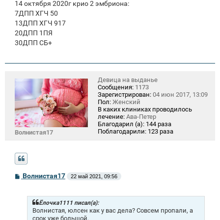
14 октября 2020г крио 2 эмбриона:
7ДПП ХГЧ 50
13ДПП ХГЧ 917
20ДПП 1ПЯ
30ДПП СБ+
Девица на выданье
Сообщения:
1173
Зарегистрирован:
04 июн 2017, 13:09
Пол:
Женский
В каких клиниках проводилось
лечение:
Ава-Петер
Благодарил (а):
144 раза
Поблагодарили:
123 раза
Волнистая17
С
Волнистая17
22 май 2021, 09:56
о
о
б
щ
Ёлочка1111 писал(а):
е
Волнистая, юлсен как у вас дела? Совсем пропали, а
н
срок уже большой.