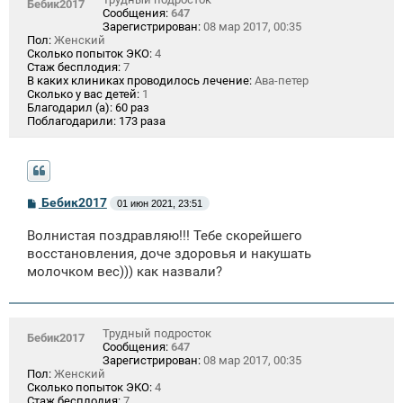
Бебик2017
Сообщения:
647
Зарегистрирован:
08 мар 2017, 00:35
Пол:
Женский
Сколько попыток ЭКО:
4
Стаж бесплодия:
7
В каких клиниках проводилось лечение:
Ава-петер
Сколько у вас детей:
1
Благодарил (а):
60 раз
Поблагодарили:
173 раза
С
Бебик2017
01 июн 2021, 23:51
о
о
Волнистая поздравляю!!! Тебе скорейшего
б
щ
восстановления, доче здоровья и накушать
е
молочком вес))) как назвали?
н
и
е
Трудный подросток
Бебик2017
Сообщения:
647
Зарегистрирован:
08 мар 2017, 00:35
Пол:
Женский
Сколько попыток ЭКО:
4
Стаж бесплодия:
7