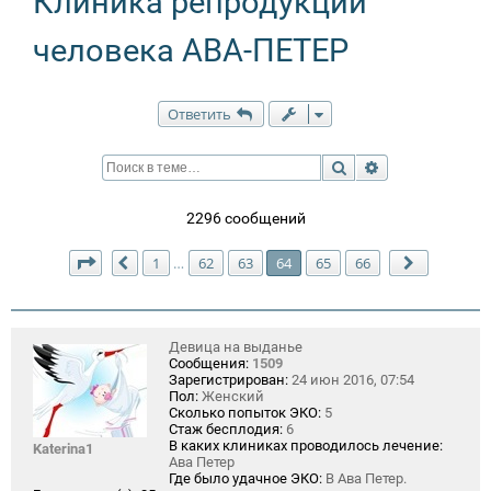
Клиника репродукции
человека АВА-ПЕТЕР
Ответить
Поиск
Расширенный п
2296 сообщений
Страница
64
из
66
1
62
63
64
65
66
…
Пред.
След.
Девица на выданье
Сообщения:
1509
Зарегистрирован:
24 июн 2016, 07:54
Пол:
Женский
Сколько попыток ЭКО:
5
Стаж бесплодия:
6
В каких клиниках проводилось лечение:
Katerina1
Ава Петер
Где было удачное ЭКО:
В Ава Петер.