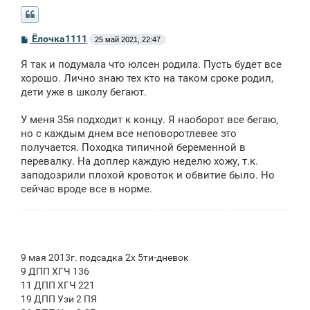
С
Ёлочка1111
25 май 2021, 22:47
о
о
Я так и подумала что юлсен родила. Пусть будет все
б
щ
хорошо. Лично знаю тех кто на таком сроке родил,
е
дети уже в школу бегают.
н
и
е
У меня 35я подходит к концу. Я наоборот все бегаю,
но с каждым днем все неповоротлевее это
получается. Походка типичной беременной в
перевалку. На доплер каждую неделю хожу, т.к.
заподозрили плохой кровоток и обвитие было. Но
сейчас вроде все в норме.
9 мая 2013г. подсадка 2х 5ти-дневок
9 ДПП ХГЧ 136
11 ДПП ХГЧ 221
19 ДПП Узи 2 ПЯ