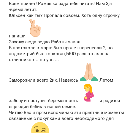
о
Всем привет! Ромашка рада тебя читать! Нам 3,5
б
щ
-время летит..
е
Юльсен как ты? Пропала совсем. Хоть одну строчку
н
и
е
напиши
Захожу сюда редко.Работы завал…
В протоколе в марте был пролет перенесли 2, но
эндометрий был тонковат,БКЮ расшатывал на
отличников… но увы…
Заморозили всего 2их. Надеюсь
Летом
заберу и наступит беременность
и родится
еще один бэбик в нашей семье.
Читаю Вас и прям вспоминаю эти приятные моменты
связанные с покупками всего необходимого для