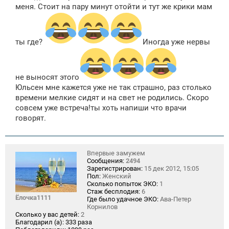
меня. Стоит на пару минут отойти и тут же крики мам
ты где?
Иногда уже нервы
не выносят этого
Юльсен мне кажется уже не так страшно, раз столько
времени мелкие сидят и на свет не родились. Скоро
совсем уже встреча!ты хоть напиши что врачи
говорят.
Впервые замужем
Сообщения:
2494
Зарегистрирован:
15 дек 2012, 15:05
Пол:
Женский
Сколько попыток ЭКО:
1
Стаж бесплодия:
6
Ёлочка1111
Где было удачное ЭКО:
Ава-Петер
Корнилов
Сколько у вас детей:
2
Благодарил (а):
333 раза