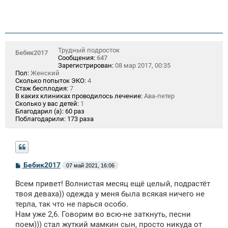
Трудный подросток
Бебик2017
Сообщения:
647
Зарегистрирован:
08 мар 2017, 00:35
Пол:
Женский
Сколько попыток ЭКО:
4
Стаж бесплодия:
7
В каких клиниках проводилось лечение:
Ава-петер
Сколько у вас детей:
1
Благодарил (а):
60 раз
Поблагодарили:
173 раза
С
Бебик2017
07 май 2021, 16:06
о
о
Всем привет! Волнистая месяц ещё целый, подрастёт
б
щ
твоя деваха)) одежда у меня была всякая ничего не
е
терла, так что не парься особо.
н
Нам уже 2,6. Говорим во всю-не заткнуть, песни
и
е
поем))) стал жуткий мамкин сын, просто никуда от