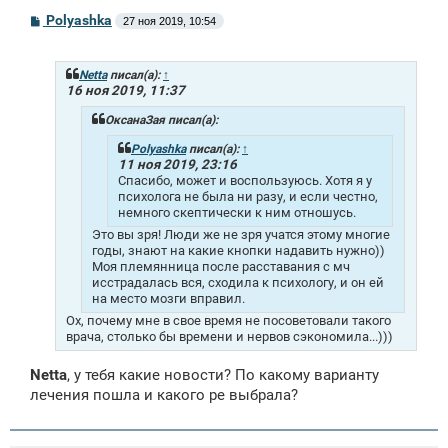
С
Polyashka
27 ноя 2019, 10:54
о
о
б
щ
Netta
писал(а):
↑
е
16 ноя 2019, 11:37
н
и
ОксанаЗая писал(а):
е
Polyashka
писал(а):
↑
11 ноя 2019, 23:16
Спасибо, может и воспользуюсь. Хотя я у
психолога не была ни разу, и если честно,
немного скептически к ним отношусь.
Это вы зря! Люди же не зря учатся этому многие
годы, знают на какие кнопки надавить нужно))
Моя племянница после расставания с мч
исстрадалась вся, сходила к психологу, и он ей
на место мозги вправил.
Ох, почему мне в свое время не посоветовали такого
врача, столько бы времени и нервов сэкономила...)))
Netta
, у тебя какие новости? По какому варианту
лечения пошла и какого ре выбрала?