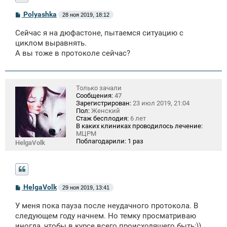
С
Polyashka
28 ноя 2019, 18:12
о
о
Сейчас я на дюфастоне, пытаемся ситуацию с
б
щ
циклом выравнять.
е
А вы тоже в протоколе сейчас?
н
и
е
Только зачали
Сообщения:
47
Зарегистрирован:
23 июл 2019, 21:04
Пол:
Женский
Стаж бесплодия:
6 лет
В каких клиниках проводилось лечение:
МЦРМ
Поблагодарили:
1 раз
HelgaVolk
С
HelgaVolk
29 ноя 2019, 13:41
о
о
У меня пока пауза после неудачного протокола. В
б
щ
следующем году начнем. Но темку просматриваю
е
иногда, чтобы в курсе всего происходящего быть;))