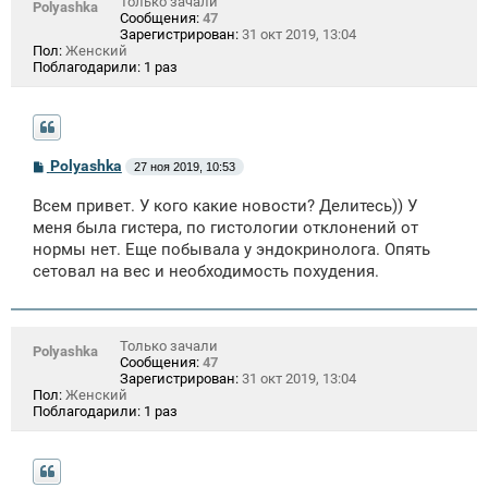
Только зачали
Polyashka
Сообщения:
47
Зарегистрирован:
31 окт 2019, 13:04
Пол:
Женский
Поблагодарили:
1 раз
С
Polyashka
27 ноя 2019, 10:53
о
о
Всем привет. У кого какие новости? Делитесь)) У
б
щ
меня была гистера, по гистологии отклонений от
е
нормы нет. Еще побывала у эндокринолога. Опять
н
сетовал на вес и необходимость похудения.
и
е
Только зачали
Polyashka
Сообщения:
47
Зарегистрирован:
31 окт 2019, 13:04
Пол:
Женский
Поблагодарили:
1 раз