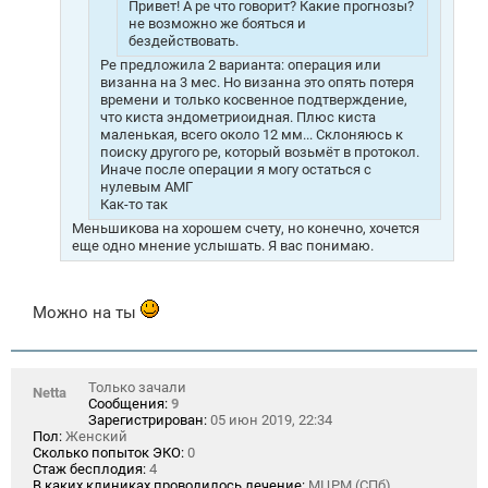
Привет! А ре что говорит? Какие прогнозы?
не возможно же бояться и
бездействовать.
Ре предложила 2 варианта: операция или
визанна на 3 мес. Но визанна это опять потеря
времени и только косвенное подтверждение,
что киста эндометриоидная. Плюс киста
маленькая, всего около 12 мм... Склоняюсь к
поиску другого ре, который возьмёт в протокол.
Иначе после операции я могу остаться с
нулевым АМГ
Как-то так
Меньшикова на хорошем счету, но конечно, хочется
еще одно мнение услышать. Я вас понимаю.
Можно на ты
Только зачали
Netta
Сообщения:
9
Зарегистрирован:
05 июн 2019, 22:34
Пол:
Женский
Сколько попыток ЭКО:
0
Стаж бесплодия:
4
В каких клиниках проводилось лечение:
МЦРМ (СПб)