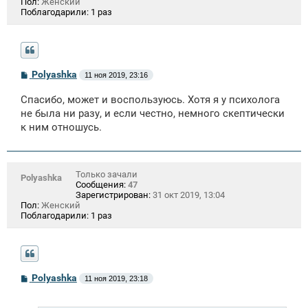
Пол:
Женский
Поблагодарили:
1 раз
С
Polyashka
11 ноя 2019, 23:16
о
о
Спасибо, может и воспользуюсь. Хотя я у психолога
б
щ
не была ни разу, и если честно, немного скептически
е
к ним отношусь.
н
и
е
Только зачали
Polyashka
Сообщения:
47
Зарегистрирован:
31 окт 2019, 13:04
Пол:
Женский
Поблагодарили:
1 раз
С
Polyashka
11 ноя 2019, 23:18
о
о
б