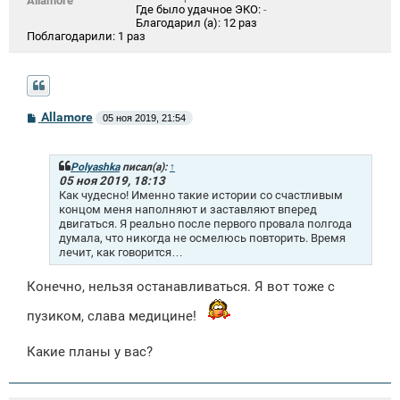
Allamore
Где было удачное ЭКО:
-
Благодарил (а):
12 раз
Поблагодарили:
1 раз
С
Allamore
05 ноя 2019, 21:54
о
о
б
щ
Polyashka
писал(а):
↑
е
05 ноя 2019, 18:13
н
Как чудесно! Именно такие истории со счастливым
и
концом меня наполняют и заставляют вперед
е
двигаться. Я реально после первого провала полгода
думала, что никогда не осмелюсь повторить. Время
лечит, как говорится…
Конечно, нельзя останавливаться. Я вот тоже с
пузиком, слава медицине!
Какие планы у вас?