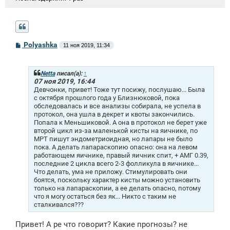
С
Polyashka
11 ноя 2019, 11:34
о
о
б
щ
Netta
писал(а):
↑
е
07 ноя 2019, 16:44
н
Девчонки, привет! Тоже тут посижу, послушаю... Была
и
с октября прошлого года у Близнюковой, пока
е
обследовалась и все анализы собирала, не успела в
протокол, она ушла в декрет и квоты закончились.
Попала к Меньшиковой. А она в протокол не берет уже
второй цикл из-за маленькой кисты на яичнике, по
МРТ пишут эндометриоидная, но лапары не было
пока. А делать лапараскопию опасно: она на левом
работающем яичнике, правый яичник спит, + АМГ 0.39,
последние 2 цикла всего 2-3 фолликула в яичнике...
Что делать, ума не приложу. Стимулировать они
боятся, поскольку характер кисты можно установить
только на лапараскопии, а ее делать опасно, потому
что я могу остаться без як... Никто с таким не
сталкивался???
Привет! А ре что говорит? Какие прогнозы? не