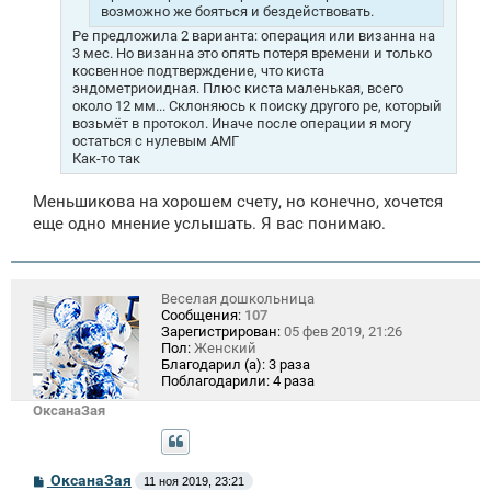
возможно же бояться и бездействовать.
Ре предложила 2 варианта: операция или визанна на
3 мес. Но визанна это опять потеря времени и только
косвенное подтверждение, что киста
эндометриоидная. Плюс киста маленькая, всего
около 12 мм... Склоняюсь к поиску другого ре, который
возьмёт в протокол. Иначе после операции я могу
остаться с нулевым АМГ
Как-то так
Меньшикова на хорошем счету, но конечно, хочется
еще одно мнение услышать. Я вас понимаю.
Веселая дошкольница
Сообщения:
107
Зарегистрирован:
05 фев 2019, 21:26
Пол:
Женский
Благодарил (а):
3 раза
Поблагодарили:
4 раза
ОксанаЗая
С
ОксанаЗая
11 ноя 2019, 23:21