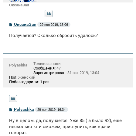
ОксанаЗая
С
ОксанаЗая
29 ноя 2019, 16:06
о
о
Получается? Сколько сбросить удалось?
б
щ
е
н
и
е
Только зачали
Polyashka
Сообщения:
47
Зарегистрирован:
31 окт 2019, 13:04
Пол:
Женский
Поблагодарили:
1 раз
С
Polyashka
29 ноя 2019, 16:34
о
о
Ну в целом, да, получается. Уже 85 ( а было 92), еще
б
щ
несколько кг и сможем, приступить, как врачи
е
говорят.
н