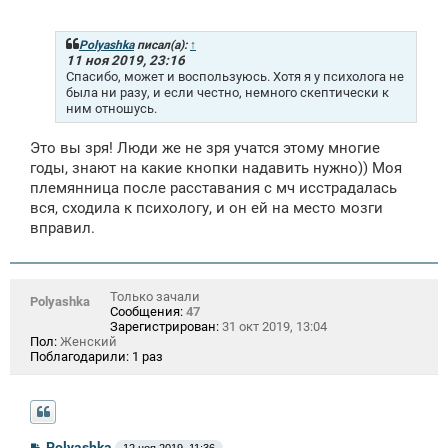
о
о
б
щ
Polyashka
писал(а):
↑
е
11 ноя 2019, 23:16
н
Спасибо, может и воспользуюсь. Хотя я у психолога не
и
была ни разу, и если честно, немного скептически к
е
ним отношусь.
Это вы зря! Люди же не зря учатся этому многие
годы, знают на какие кнопки надавить нужно)) Моя
племянница после расставания с мч исстрадалась
вся, сходила к психологу, и он ей на место мозги
вправил.
Только зачали
Polyashka
Сообщения:
47
Зарегистрирован:
31 окт 2019, 13:04
Пол:
Женский
Поблагодарили:
1 раз
С
Polyashka