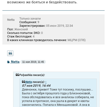
возможно же бояться и бездействовать.
Только зачали
Netta
Сообщения:
9
Зарегистрирован:
05 июн 2019, 22:34
Пол:
Женский
Сколько попыток ЭКО:
0
Стаж бесплодия:
4
В каких клиниках проводилось лечение:
МЦРМ (СПб)
С
Netta
11 ноя 2019, 11:45
о
о
б
щ
Polyashka писал(а):
е
н
Netta
писал(а):
↑
и
07 ноя 2019, 16:44
е
Девчонки, привет! Тоже тут посижу, послушаю...
Была с октября прошлого года у Близнюковой,
пока обследовалась и все анализы собирала, не
успела в протокол, она ушла в декрет и квоты
закончились. Попала к Меньшиковой. А она в