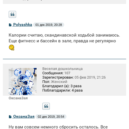
С
Polyashka
01 дек 2019, 20:28
о
о
Калории считаю, скандинавской ходьбой занимаюсь.
б
щ
Еще фитнесс и бассейн в зале, правда не регулярно
е
н
и
е
Веселая дошкольница
Сообщения:
107
Зарегистрирован:
05 фев 2019, 21:26
Пол:
Женский
Благодарил (а):
3 раза
Поблагодарили:
4 раза
ОксанаЗая
С
ОксанаЗая
02 дек 2019, 20:54
о
о
Ну вам совсем немного сбросить осталось. Все
б