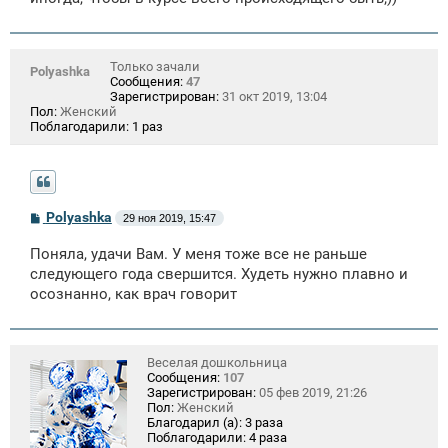
н
и
е
Только зачали
Polyashka
Сообщения:
47
Зарегистрирован:
31 окт 2019, 13:04
Пол:
Женский
Поблагодарили:
1 раз
С
Polyashka
29 ноя 2019, 15:47
о
о
Поняла, удачи Вам. У меня тоже все не раньше
б
щ
следующего года свершится. Худеть нужно плавно и
е
осознанно, как врач говорит
н
и
е
Веселая дошкольница
Сообщения:
107
Зарегистрирован:
05 фев 2019, 21:26
Пол:
Женский
Благодарил (а):
3 раза
Поблагодарили:
4 раза