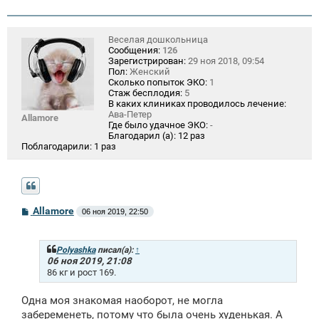
н
и
е
Веселая дошкольница
Сообщения:
126
Зарегистрирован:
29 ноя 2018, 09:54
Пол:
Женский
Сколько попыток ЭКО:
1
Стаж бесплодия:
5
В каких клиниках проводилось лечение:
Ава-Петер
Allamore
Где было удачное ЭКО:
-
Благодарил (а):
12 раз
Поблагодарили:
1 раз
С
Allamore
06 ноя 2019, 22:50
о
о
б
щ
Polyashka
писал(а):
↑
е
06 ноя 2019, 21:08
н
86 кг и рост 169.
и
е
Одна моя знакомая наоборот, не могла
забеременеть, потому что была очень худенькая. А