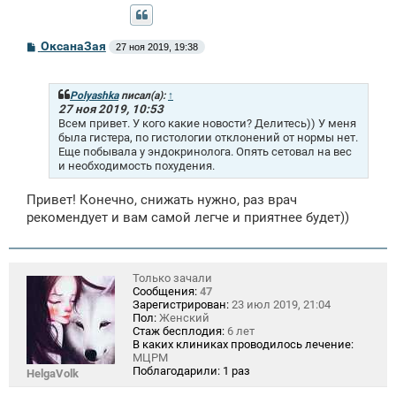
С
ОксанаЗая
27 ноя 2019, 19:38
о
о
б
щ
Polyashka
писал(а):
↑
е
27 ноя 2019, 10:53
н
Всем привет. У кого какие новости? Делитесь)) У меня
и
была гистера, по гистологии отклонений от нормы нет.
е
Еще побывала у эндокринолога. Опять сетовал на вес
и необходимость похудения.
Привет! Конечно, снижать нужно, раз врач
рекомендует и вам самой легче и приятнее будет))
Только зачали
Сообщения:
47
Зарегистрирован:
23 июл 2019, 21:04
Пол:
Женский
Стаж бесплодия:
6 лет
В каких клиниках проводилось лечение:
МЦРМ
Поблагодарили:
1 раз
HelgaVolk