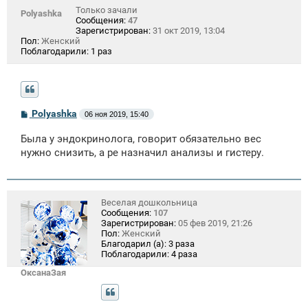
Только зачали
Polyashka
Сообщения:
47
Зарегистрирован:
31 окт 2019, 13:04
Пол:
Женский
Поблагодарили:
1 раз
С
Polyashka
06 ноя 2019, 15:40
о
о
Была у эндокринолога, говорит обязательно вес
б
щ
нужно снизить, а ре назначил анализы и гистеру.
е
н
и
е
Веселая дошкольница
Сообщения:
107
Зарегистрирован:
05 фев 2019, 21:26
Пол:
Женский
Благодарил (а):
3 раза
Поблагодарили:
4 раза
ОксанаЗая