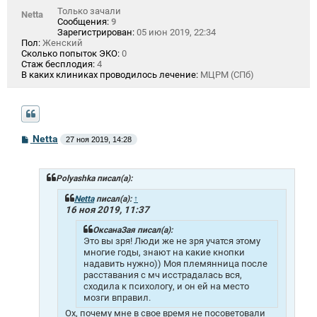
Только зачали
Netta
Сообщения:
9
Зарегистрирован:
05 июн 2019, 22:34
Пол:
Женский
Сколько попыток ЭКО:
0
Стаж бесплодия:
4
В каких клиниках проводилось лечение:
МЦРМ (СПб)
С
Netta
27 ноя 2019, 14:28
о
о
б
щ
Polyashka писал(а):
е
н
Netta
писал(а):
↑
и
16 ноя 2019, 11:37
е
ОксанаЗая писал(а):
Это вы зря! Люди же не зря учатся этому
многие годы, знают на какие кнопки
надавить нужно)) Моя племянница после
расставания с мч исстрадалась вся,
сходила к психологу, и он ей на место
мозги вправил.
Ох, почему мне в свое время не посоветовали