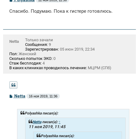
12 ноя 2019, 11:36
о
о
Спасибо. Подумаю. Пока к гистере готовлюсь.
б
щ
е
н
и
е
Только зачали
Netta
Сообщения:
9
Зарегистрирован:
05 июн 2019, 22:34
Пол:
Женский
Сколько попыток ЭКО:
0
Стаж бесплодия:
4
В каких клиниках проводилось лечение:
МЦРМ (СПб)
С
Netta
16 ноя 2019, 11:36
о
о
б
щ
Polyashka писал(а):
е
н
Netta
писал(а):
↑
и
11 ноя 2019, 11:45
е
Polyashka писал(а):