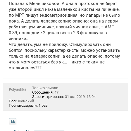
е
Попала к Меньшиковой. А она в протокол не берет
уже второй цикл из-за маленькой кисты на яичнике,
по МРТ пишут эндометриоидная, но лапары не было
пока. А делать лапараскопию опасно: она на левом
работающем яичнике, правый яичник спит, + АМГ
0.39, последние 2 цикла всего 2-3 фолликула в
яичнике...
Что делать, ума не приложу. Стимулировать они
боятся, поскольку характер кисты можно установить
только на лапараскопии, а ее делать опасно, потому
что я могу остаться без як... Никто с таким не
сталкивался???
Только зачали
Polyashka
Сообщения:
47
Зарегистрирован:
31 окт 2019, 13:04
Пол:
Женский
Поблагодарили:
1 раз