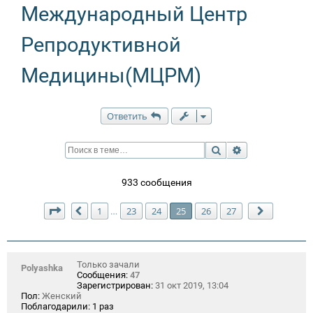
Международный Центр
Репродуктивной
Медицины(МЦРМ)
Ответить
Поиск
Расширенный п
933 сообщения
Страница
25
из
27
1
23
24
25
26
27
…
Пред.
След.
Только зачали
Polyashka
Сообщения:
47
Зарегистрирован:
31 окт 2019, 13:04
Пол:
Женский
Поблагодарили:
1 раз