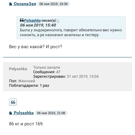
С
ОксанаЗая
06 ноя 2019, 19:39
о
о
б
щ
Polyashka
писал(а):
↑
е
06 ноя 2019, 15:40
н
Была у эндокринолога, говорит обязательно вес нужно
и
снизить, а ре назначил анализы и гистеру.
е
Вес у вас какой? И рост?
Только зачали
Polyashka
Сообщения:
47
Зарегистрирован:
31 окт 2019, 13:04
Пол:
Женский
Поблагодарили:
1 раз
С
Polyashka
06 ноя 2019, 21:08
о
о
86 кг и рост 169.
б
щ
е