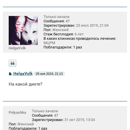
и
е
Только зачали
Сообщения:
47
Зарегистрирован:
23 июл 2019, 21:04
Пол:
Женский
Стаж бесплодия:
6 лет
В каких клиниках проводилось лечение:
МЦРМ
Поблагодарили:
1 раз
HelgaVolk
С
HelgaVolk
29 ноя 2019, 21:13
о
о
На какой диете?
б
щ
е
н
и
е
Только зачали
Polyashka
Сообщения:
47
Зарегистрирован:
31 окт 2019, 13:04
Пол:
Женский
Поблагодарили:
1 раз