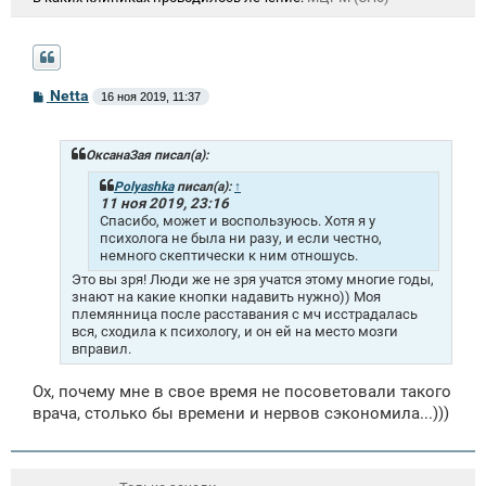
С
Netta
16 ноя 2019, 11:37
о
о
б
щ
ОксанаЗая писал(а):
е
н
Polyashka
писал(а):
↑
и
11 ноя 2019, 23:16
е
Спасибо, может и воспользуюсь. Хотя я у
психолога не была ни разу, и если честно,
немного скептически к ним отношусь.
Это вы зря! Люди же не зря учатся этому многие годы,
знают на какие кнопки надавить нужно)) Моя
племянница после расставания с мч исстрадалась
вся, сходила к психологу, и он ей на место мозги
вправил.
Ох, почему мне в свое время не посоветовали такого
врача, столько бы времени и нервов сэкономила...)))