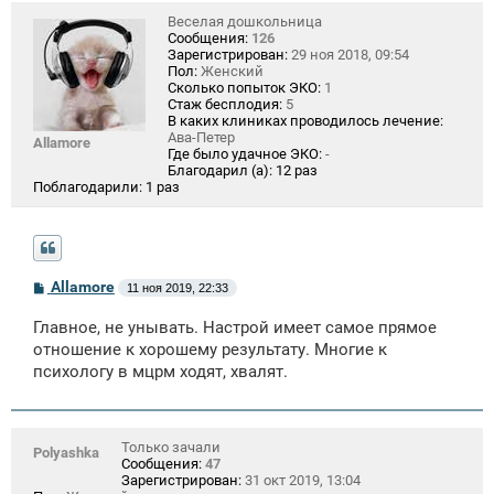
Веселая дошкольница
Сообщения:
126
Зарегистрирован:
29 ноя 2018, 09:54
Пол:
Женский
Сколько попыток ЭКО:
1
Стаж бесплодия:
5
В каких клиниках проводилось лечение:
Ава-Петер
Allamore
Где было удачное ЭКО:
-
Благодарил (а):
12 раз
Поблагодарили:
1 раз
С
Allamore
11 ноя 2019, 22:33
о
о
Главное, не унывать. Настрой имеет самое прямое
б
щ
отношение к хорошему результату. Многие к
е
психологу в мцрм ходят, хвалят.
н
и
е
Только зачали
Polyashka
Сообщения:
47
Зарегистрирован:
31 окт 2019, 13:04