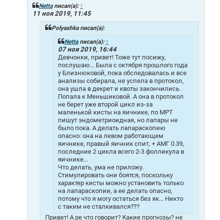
щ
Netta
писал(а):
↑
е
11 ноя 2019, 11:45
н
и
Polyashka писал(а):
е
Netta
писал(а):
↑
07 ноя 2019, 16:44
Девчонки, привет! Тоже тут посижу,
послушаю... Была с октября прошлого года
у Близнюковой, пока обследовалась и все
анализы собирала, не успела в протокол,
она ушла в декрет и квоты закончились.
Попала к Меньшиковой. А она в протокол
не берет уже второй цикл из-за
маленькой кисты на яичнике, по МРТ
пишут эндометриоидная, но лапары не
было пока. А делать лапараскопию
опасно: она на левом работающем
яичнике, правый яичник спит, + АМГ 0.39,
последние 2 цикла всего 2-3 фолликула в
яичнике...
Что делать, ума не приложу.
Стимулировать они боятся, поскольку
характер кисты можно установить только
на лапараскопии, а ее делать опасно,
потому что я могу остаться без як... Никто
с таким не сталкивался???
Привет! А ре что говорит? Какие прогнозы? не