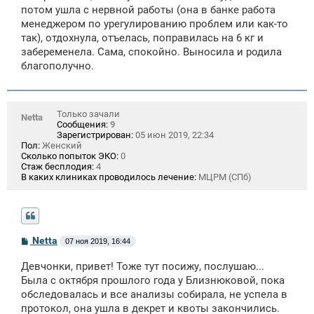
потом ушла с нервной работы (она в банке работа
менеджером по урегулированию проблем или как-то
так), отдохнула, отъелась, поправилась на 6 кг и
забеременела. Сама, спокойно. Выносила и родила
благополучно.
Только зачали
Netta
Сообщения:
9
Зарегистрирован:
05 июн 2019, 22:34
Пол:
Женский
Сколько попыток ЭКО:
0
Стаж бесплодия:
4
В каких клиниках проводилось лечение:
МЦРМ (СПб)
С
Netta
07 ноя 2019, 16:44
о
о
Девчонки, привет! Тоже тут посижу, послушаю...
б
щ
Была с октября прошлого года у Близнюковой, пока
е
обследовалась и все анализы собирала, не успела в
н
протокол, она ушла в декрет и квоты закончились.
и