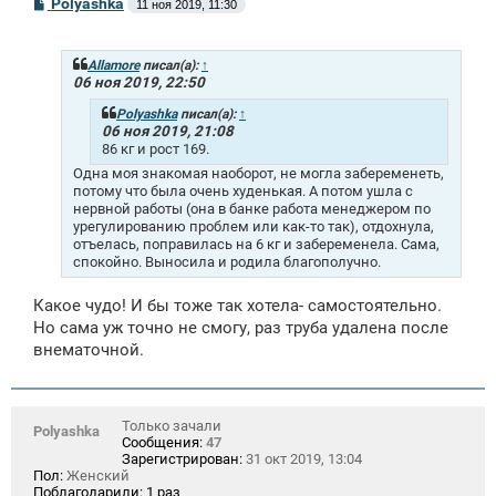
С
Polyashka
11 ноя 2019, 11:30
о
о
б
щ
Allamore
писал(а):
↑
е
06 ноя 2019, 22:50
н
и
Polyashka
писал(а):
↑
е
06 ноя 2019, 21:08
86 кг и рост 169.
Одна моя знакомая наоборот, не могла забеременеть,
потому что была очень худенькая. А потом ушла с
нервной работы (она в банке работа менеджером по
урегулированию проблем или как-то так), отдохнула,
отъелась, поправилась на 6 кг и забеременела. Сама,
спокойно. Выносила и родила благополучно.
Какое чудо! И бы тоже так хотела- самостоятельно.
Но сама уж точно не смогу, раз труба удалена после
внематочной.
Только зачали
Polyashka
Сообщения:
47
Зарегистрирован:
31 окт 2019, 13:04
Пол:
Женский
Поблагодарили:
1 раз