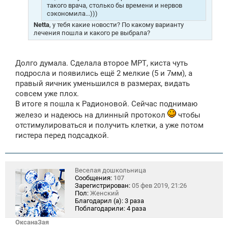
такого врача, столько бы времени и нервов
сэкономила...)))
Netta
, у тебя какие новости? По какому варианту
лечения пошла и какого ре выбрала?
Долго думала. Сделала второе МРТ, киста чуть
подросла и появились ещё 2 мелкие (5 и 7мм), а
правый яичник уменьшился в размерах, видать
совсем уже плох.
В итоге я пошла к Радионовой. Сейчас поднимаю
железо и надеюсь на длинный протокол
чтобы
отстимулироваться и получить клетки, а уже потом
гистера перед подсадкой.
Веселая дошкольница
Сообщения:
107
Зарегистрирован:
05 фев 2019, 21:26
Пол:
Женский
Благодарил (а):
3 раза
Поблагодарили:
4 раза
ОксанаЗая