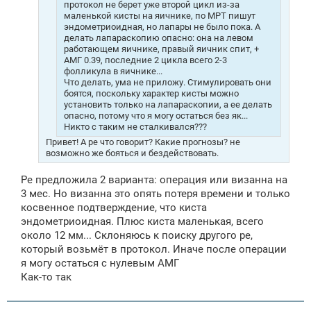
протокол не берет уже второй цикл из-за
маленькой кисты на яичнике, по МРТ пишут
эндометриоидная, но лапары не было пока. А
делать лапараскопию опасно: она на левом
работающем яичнике, правый яичник спит, +
АМГ 0.39, последние 2 цикла всего 2-3
фолликула в яичнике...
Что делать, ума не приложу. Стимулировать они
боятся, поскольку характер кисты можно
установить только на лапараскопии, а ее делать
опасно, потому что я могу остаться без як...
Никто с таким не сталкивался???
Привет! А ре что говорит? Какие прогнозы? не
возможно же бояться и бездействовать.
Ре предложила 2 варианта: операция или визанна на
3 мес. Но визанна это опять потеря времени и только
косвенное подтверждение, что киста
эндометриоидная. Плюс киста маленькая, всего
около 12 мм... Склоняюсь к поиску другого ре,
который возьмёт в протокол. Иначе после операции
я могу остаться с нулевым АМГ
Как-то так