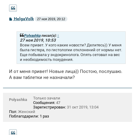
С
HelgaVolk
27 ноя 2019, 20:12
о
о
б
щ
Polyashka
писал(а):
↑
е
27 ноя 2019, 10:53
н
Всем привет. У кого какие новости? Делитесь)) У меня
и
была гистера, по гистологии отклонений от нормы нет.
е
Еще побывала у эндокринолога. Опять сетовал на вес
и необходимость похудения.
И от меня привет! Новые лица)) Постою, послушаю.
А вам таблетки не назначали?
Только зачали
Polyashka
Сообщения:
47
Зарегистрирован:
31 окт 2019, 13:04
Пол:
Женский
Поблагодарили:
1 раз