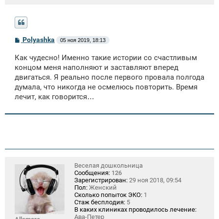
С
Polyashka
05 ноя 2019, 18:13
о
о
Как чудесно! Именно такие истории со счастливым
б
щ
концом меня наполняют и заставляют вперед
е
двигаться. Я реально после первого провала полгода
н
думала, что никогда не осмелюсь повторить. Время
и
е
лечит, как говорится…
Веселая дошкольница
Сообщения:
126
Зарегистрирован:
29 ноя 2018, 09:54
Пол:
Женский
Сколько попыток ЭКО:
1
Стаж бесплодия:
5
В каких клиниках проводилось лечение:
Ава-Петер