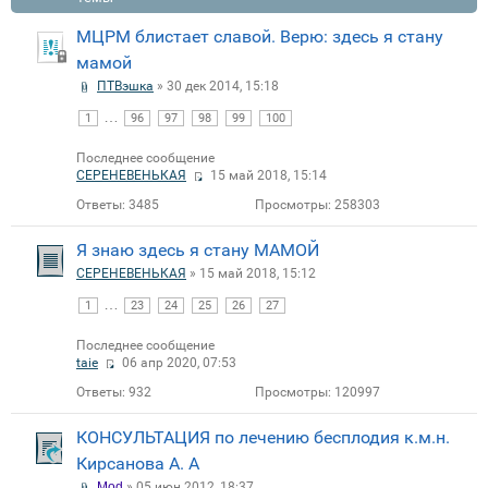
МЦРМ блистает славой. Верю: здесь я стану
мамой
ПТВэшка
» 30 дек 2014, 15:18
…
1
96
97
98
99
100
Последнее сообщение
СЕРЕНЕВЕНЬКАЯ
15 май 2018, 15:14
Ответы:
3485
Просмотры:
258303
Я знаю здесь я стану МАМОЙ
СЕРЕНЕВЕНЬКАЯ
» 15 май 2018, 15:12
…
1
23
24
25
26
27
Последнее сообщение
taie
06 апр 2020, 07:53
Ответы:
932
Просмотры:
120997
КОНСУЛЬТАЦИЯ по лечению бесплодия к.м.н.
Кирсанова А. А
Mod
» 05 июн 2012, 18:37