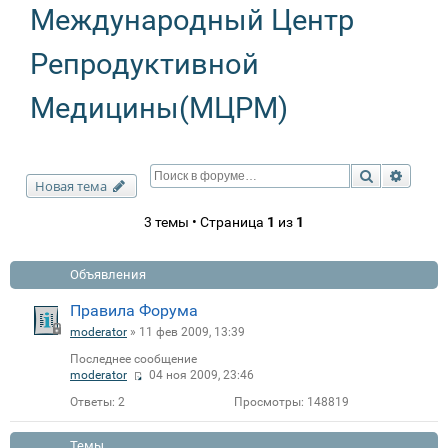
Международный Центр
Репродуктивной
Медицины(МЦРМ)
Поиск
Расши
Новая тема
3 темы • Страница
1
из
1
Объявления
Правила Форума
moderator
» 11 фев 2009, 13:39
Последнее сообщение
moderator
04 ноя 2009, 23:46
Ответы:
2
Просмотры:
148819
Темы