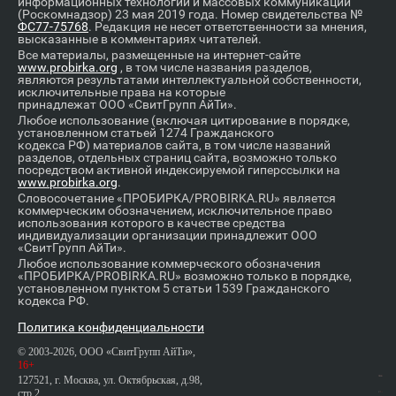
информационных технологий и массовых коммуникаций
(Роскомнадзор) 23 мая 2019 года. Номер свидетельства №
ФС77-75768
. Редакция не несет ответственности за мнения,
высказанные в комментариях читателей.
Все материалы, размещенные на интернет-сайте
www.probirka.org
, в том числе названия разделов,
являются результатами интеллектуальной собственности,
исключительные права на которые
принадлежат ООО «СвитГрупп АйТи».
Любое использование (включая цитирование в порядке,
установленном статьей 1274 Гражданского
кодекса РФ) материалов сайта, в том числе названий
разделов, отдельных страниц сайта, возможно только
посредством активной индексируемой гиперссылки на
www.probirka.org
.
Словосочетание «ПРОБИРКА/PROBIRKA.RU» является
коммерческим обозначением, исключительное право
использования которого в качестве средства
индивидуализации организации принадлежит ООО
«СвитГрупп АйТи».
Любое использование коммерческого обозначения
«ПРОБИРКА/PROBIRKA.RU» возможно только в порядке,
установленном пунктом 5 статьи 1539 Гражданского
кодекса РФ.
Политика конфиденциальности
© 2003-2026, ООО «СвитГрупп АйТи»,
16+
127521, г. Москва, ул. Октябрьская, д.98,
стр.2