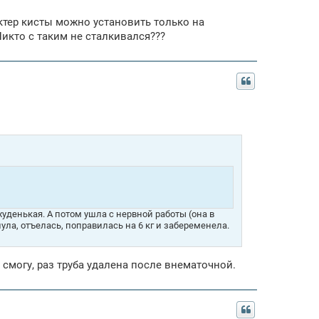
актер кисты можно установить только на
 Никто с таким не сталкивался???
уденькая. А потом ушла с нервной работы (она в
ула, отъелась, поправилась на 6 кг и забеременела.
 смогу, раз труба удалена после внематочной.