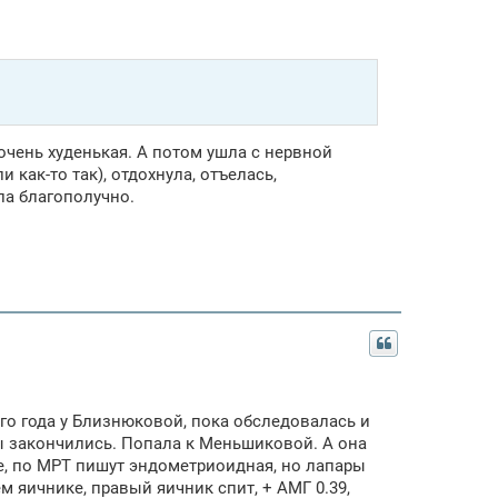
очень худенькая. А потом ушла с нервной
как-то так), отдохнула, отъелась,
ла благополучно.
ого года у Близнюковой, пока обследовалась и
ты закончились. Попала к Меньшиковой. А она
ке, по МРТ пишут эндометриоидная, но лапары
 яичнике, правый яичник спит, + АМГ 0.39,