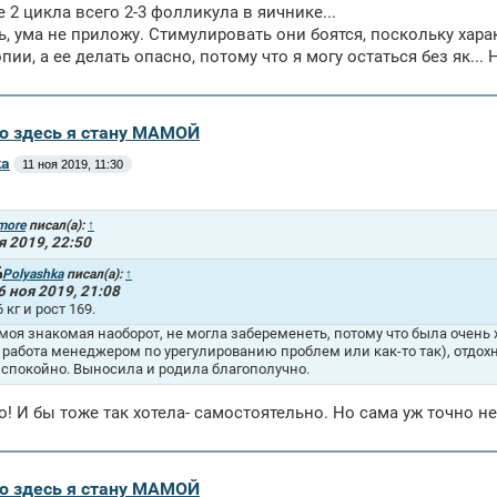
 2 цикла всего 2-3 фолликула в яичнике...
ь, ума не приложу. Стимулировать они боятся, поскольку хар
пии, а ее делать опасно, потому что я могу остаться без як...
аю здесь я стану МАМОЙ
ka
11 ноя 2019, 11:30
more
писал(а):
↑
я 2019, 22:50
Polyashka
писал(а):
↑
6 ноя 2019, 21:08
6 кг и рост 169.
моя знакомая наоборот, не могла забеременеть, потому что была очень х
 работа менеджером по урегулированию проблем или как-то так), отдохн
 спокойно. Выносила и родила благополучно.
о! И бы тоже так хотела- самостоятельно. Но сама уж точно не
аю здесь я стану МАМОЙ