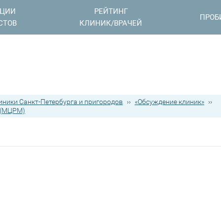
АЦИИ
РЕЙТИНГ
ПРОБ
СТОВ
КЛИНИК/ВРАЧЕЙ
иники Санкт-Петербурга и пригородов
››
«Обсуждение клиник»
››
ы(МЦРМ)