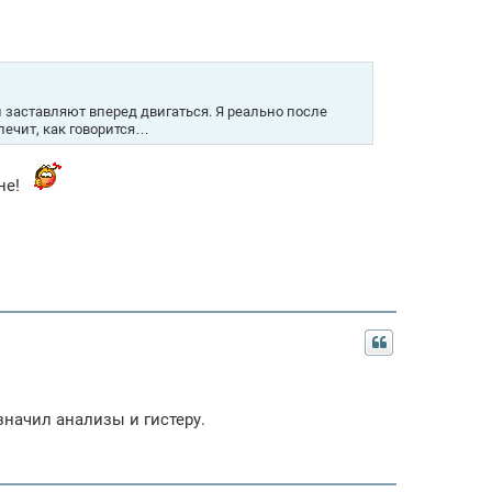
 заставляют вперед двигаться. Я реально после
лечит, как говорится…
не!
значил анализы и гистеру.