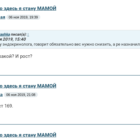
аю здесь я стану МАМОЙ
Зая
06 ноя 2019, 19:39
yashka
писал(а):
↑
я 2019, 15:40
у эндокринолога, говорит обязательно вес нужно снизить, а ре назначил
 какой? И рост?
аю здесь я стану МАМОЙ
ka
06 ноя 2019, 21:08
ст 169.
аю здесь я стану МАМОЙ