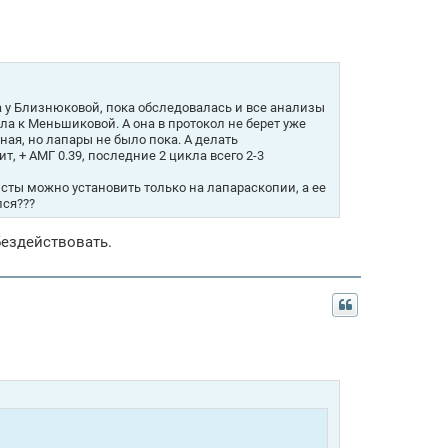
да у Близнюковой, пока обследовалась и все анализы
ала к Меньшиковой. А она в протокол не берет уже
ая, но лапары не было пока. А делать
 + АМГ 0.39, последние 2 цикла всего 2-3
исты можно установить только на лапараскопии, а ее
лся???
бездействовать.