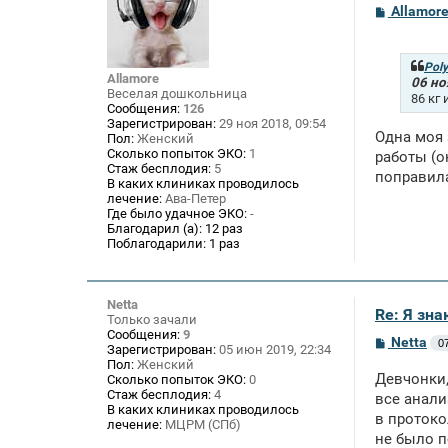
С
Allamor
о
о
б
щ
Pol
Allamore
е
06 но
Веселая дошкольница
н
86 кг 
и
Сообщения:
126
е
Зарегистрирован:
29 ноя 2018, 09:54
Одна моя 
Пол:
Женский
Сколько попыток ЭКО:
1
работы (о
Стаж бесплодия:
5
поправила
В каких клиниках проводилось
лечение:
Ава-Петер
Где было удачное ЭКО:
-
Благодарил (а):
12 раз
Поблагодарили:
1 раз
Netta
Re: Я зн
Только зачали
Сообщения:
9
С
Netta
0
Зарегистрирован:
05 июн 2019, 22:34
о
Пол:
Женский
о
Девчонки,
Сколько попыток ЭКО:
0
б
Стаж бесплодия:
4
щ
все анали
В каких клиниках проводилось
е
в протоко
лечение:
МЦРМ (СПб)
н
не было п
и