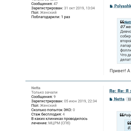
Сообщения:
47
С
Polyash
Зарегистрирован:
31 окт 2019, 13:04
о
Пол:
Женский
о
Поблагодарили:
1 раз
б
щ
Nett
е
07 но
н
Девчо
и
собир
е
второ
лапар
фолли
Что д
делат
Привет! А
Netta
Re: Re: 
Только зачали
Сообщения:
9
С
Netta
11
Зарегистрирован:
05 июн 2019, 22:34
о
Пол:
Женский
о
Сколько попыток ЭКО:
0
б
Стаж бесплодия:
4
щ
Poly
В каких клиниках проводилось
е
лечение:
МЦРМ (СПб)
н
и
0