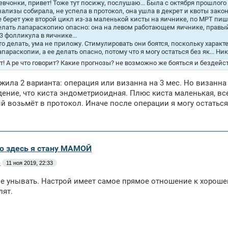
евчонки, привет! Тоже тут посижу, послушаю... Была с октября прошлого
нализы собирала, не успела в протокол, она ушла в декрет и квоты зако
е берет уже второй цикл из-за маленькой кисты на яичнике, по МРТ пиш
елать лапараскопию опасно: она на левом работающем яичнике, правый 
-3 фолликула в яичнике...
то делать, ума не приложу. Стимулировать они боятся, поскольку характ
апараскопии, а ее делать опасно, потому что я могу остаться без як... Ни
т! А ре что говорит? Какие прогнозы? не возможно же бояться и бездейс
жила 2 варианта: операция или визанна на 3 мес. Но визанна
ение, что киста эндометриоидная. Плюс киста маленькая, все
ый возьмёт в протокол. Иначе после операции я могу остатьс
аю здесь я стану МАМОЙ
e
11 ноя 2019, 22:33
не унывать. Настрой имеет самое прямое отношение к хорошем
лят.