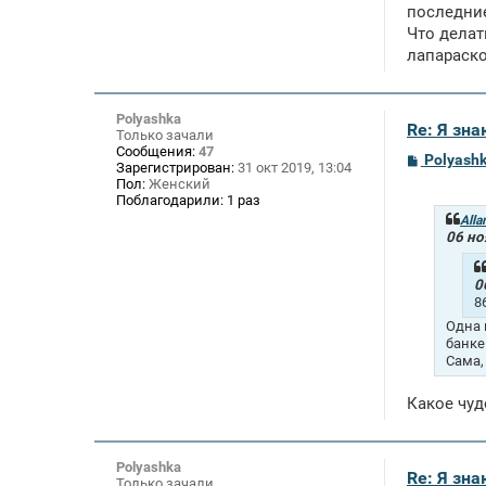
е
последние
Что делат
лапараско
Polyashka
Re: Я зн
Только зачали
Сообщения:
47
С
Polyash
Зарегистрирован:
31 окт 2019, 13:04
о
Пол:
Женский
о
Поблагодарили:
1 раз
б
щ
Alla
е
06 но
н
и
е
0
8
Одна 
банке
Сама,
Какое чуд
Polyashka
Re: Я зн
Только зачали