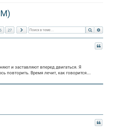
РМ)
Поиск
Расширенный 
6
27
След.
няют и заставляют вперед двигаться. Я
сь повторить. Время лечит, как говорится…