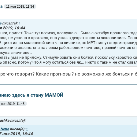
ka
11 ноя 2019, 11:34
a
писал(а):
↑
я 2019, 16:44
нки, привет! Тоже тут посижу, послушаю... Была с октября прошлого го
ала, не успела в протокол, она ушла в декрет и квоты закончились. Поп
й цикл из-за маленькой кисты на яичнике, по МРТ пишут эндометриоидн
аскопию опасно: она на левом работающем яичнике, правый яичник спит,
кула в яичнике...
елать, ума не приложу. Стимулировать они боятся, поскольку характер к
ь опасно, потому что я могу остаться без як... Никто с таким не сталкива
 ре что говорит? Какие прогнозы? не возможно же бояться и 
Я знаю здесь я стану МАМОЙ
 ноя 2019, 11:45
ashka писал(а):
Netta
писал(а):
↑
7 ноя 2019, 16:44