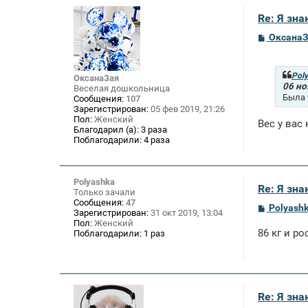
е
Re: Я зн
С
Оксана
о
о
б
щ
Pol
ОксанаЗая
е
06 но
Веселая дошкольница
н
Была 
Сообщения:
107
и
Зарегистрирован:
05 фев 2019, 21:26
е
Пол:
Женский
Вес у вас
Благодарил (а):
3 раза
Поблагодарили:
4 раза
Polyashka
Re: Я зн
Только зачали
Сообщения:
47
С
Polyash
Зарегистрирован:
31 окт 2019, 13:04
о
Пол:
Женский
о
86 кг и ро
Поблагодарили:
1 раз
б
щ
е
н
и
е
Re: Я зн