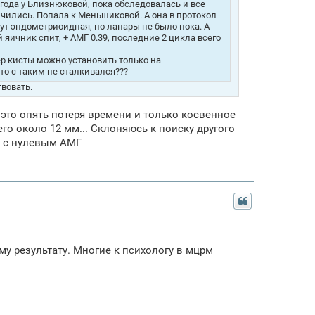
 года у Близнюковой, пока обследовалась и все
нчились. Попала к Меньшиковой. А она в протокол
ут эндометриоидная, но лапары не было пока. А
яичник спит, + АМГ 0.39, последние 2 цикла всего
ер кисты можно установить только на
кто с таким не сталкивался???
твовать.
 это опять потеря времени и только косвенное
го около 12 мм... Склоняюсь к поиску другого
я с нулевым АМГ
у результату. Многие к психологу в мцрм