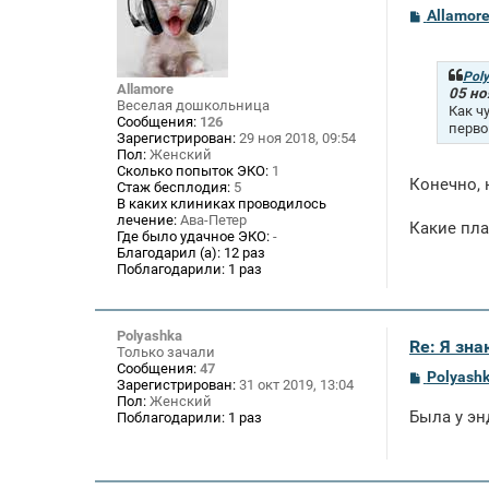
С
Allamor
о
о
б
щ
Pol
Allamore
е
05 но
Веселая дошкольница
н
Как ч
и
Сообщения:
126
перво
е
Зарегистрирован:
29 ноя 2018, 09:54
Пол:
Женский
Сколько попыток ЭКО:
1
Конечно, 
Стаж бесплодия:
5
В каких клиниках проводилось
лечение:
Ава-Петер
Какие пла
Где было удачное ЭКО:
-
Благодарил (а):
12 раз
Поблагодарили:
1 раз
Polyashka
Re: Я зн
Только зачали
Сообщения:
47
С
Polyash
Зарегистрирован:
31 окт 2019, 13:04
о
Пол:
Женский
о
Была у эн
Поблагодарили:
1 раз
б
щ
е
н
и