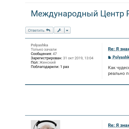
Международный Центр 
Ответить
Polyashka
Re: Я зн
Только зачали
Сообщения:
47
С
Polyash
Зарегистрирован:
31 окт 2019, 13:04
о
Пол:
Женский
о
Поблагодарили:
1 раз
Как чудес
б
щ
реально п
е
н
и
е
Re: Я зн