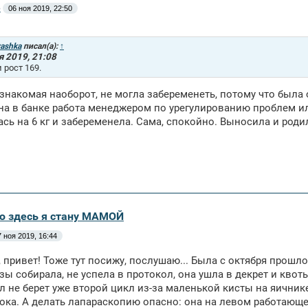
e
06 ноя 2019, 22:50
yashka
писал(а):
↑
я 2019, 21:08
и рост 169.
знакомая наоборот, не могла забеременеть, потому что была 
на в банке работа менеджером по урегулированию проблем или 
сь на 6 кг и забеременела. Сама, спокойно. Выносила и роди
аю здесь я стану МАМОЙ
7 ноя 2019, 16:44
 привет! Тоже тут посижу, послушаю... Была с октября прошл
зы собирала, не успела в протокол, она ушла в декрет и кво
л не берет уже второй цикл из-за маленькой кисты на яични
ока. А делать лапараскопию опасно: она на левом работающем