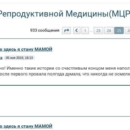
Репродуктивной Медицины(МЦ
Страница
25
из
27
933 сообщения
1
23
24
25
2
…
Пред.
аю здесь я стану МАМОЙ
ka
05 ноя 2019, 18:13
но! Именно такие истории со счастливым концом меня напол
осле первого провала полгода думала, что никогда не осмелю
аю здесь я стану МАМОЙ