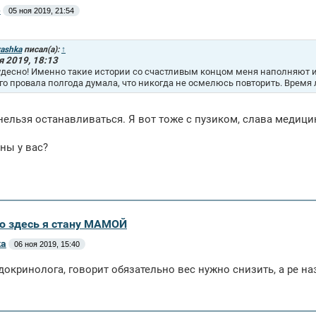
e
05 ноя 2019, 21:54
yashka
писал(а):
↑
я 2019, 18:13
удесно! Именно такие истории со счастливым концом меня наполняют и
го провала полгода думала, что никогда не осмелюсь повторить. Время 
нельзя останавливаться. Я вот тоже с пузиком, слава медици
ны у вас?
аю здесь я стану МАМОЙ
ka
06 ноя 2019, 15:40
докринолога, говорит обязательно вес нужно снизить, а ре на