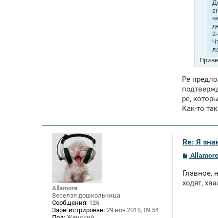
е
Д
а
н
д
2
Ч
л
Приве
Ре предло
подтвержд
ре, котор
Как-то так
Re: Я зн
С
Allamor
о
о
Главное, 
б
щ
ходят, хва
Allamore
е
Веселая дошкольница
н
и
Сообщения:
126
е
Зарегистрирован:
29 ноя 2018, 09:54
Пол:
Женский