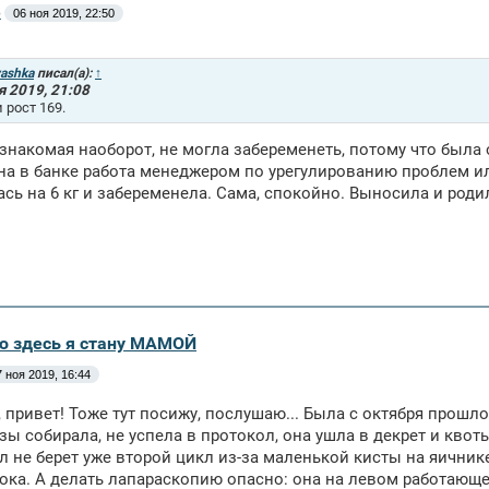
e
06 ноя 2019, 22:50
yashka
писал(а):
↑
я 2019, 21:08
и рост 169.
знакомая наоборот, не могла забеременеть, потому что была 
на в банке работа менеджером по урегулированию проблем или 
сь на 6 кг и забеременела. Сама, спокойно. Выносила и роди
аю здесь я стану МАМОЙ
7 ноя 2019, 16:44
 привет! Тоже тут посижу, послушаю... Была с октября прошл
зы собирала, не успела в протокол, она ушла в декрет и кво
л не берет уже второй цикл из-за маленькой кисты на яични
ока. А делать лапараскопию опасно: она на левом работающем