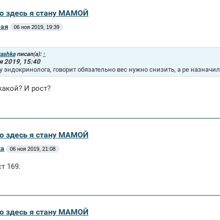
аю здесь я стану МАМОЙ
Зая
06 ноя 2019, 19:39
yashka
писал(а):
↑
я 2019, 15:40
у эндокринолога, говорит обязательно вес нужно снизить, а ре назначил
 какой? И рост?
аю здесь я стану МАМОЙ
ka
06 ноя 2019, 21:08
ст 169.
аю здесь я стану МАМОЙ