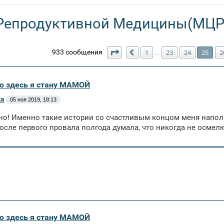
Репродуктивной Медицины(МЦ
Страница
25
из
27
933 сообщения
1
23
24
25
2
…
Пред.
аю здесь я стану МАМОЙ
ka
05 ноя 2019, 18:13
но! Именно такие истории со счастливым концом меня напол
осле первого провала полгода думала, что никогда не осмелю
аю здесь я стану МАМОЙ