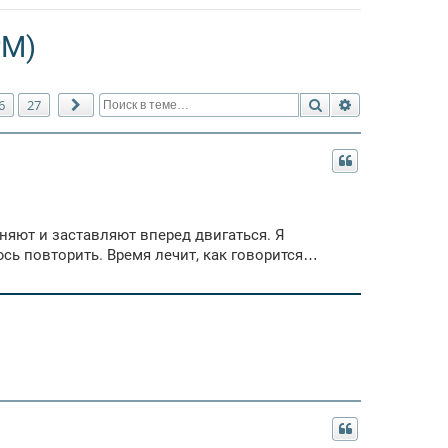
РМ)
Поиск
Расширенный 
6
27
След.
няют и заставляют вперед двигаться. Я
сь повторить. Время лечит, как говорится…