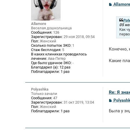
С
Allamor
о
о
б
щ
Pol
Allamore
е
05 но
Веселая дошкольница
н
Как ч
и
Сообщения:
126
перво
е
Зарегистрирован:
29 ноя 2018, 09:54
Пол:
Женский
Сколько попыток ЭКО:
1
Конечно, 
Стаж бесплодия:
5
В каких клиниках проводилось
лечение:
Ава-Петер
Какие пла
Где было удачное ЭКО:
-
Благодарил (а):
12 раз
Поблагодарили:
1 раз
Polyashka
Re: Я зн
Только зачали
Сообщения:
47
С
Polyash
Зарегистрирован:
31 окт 2019, 13:04
о
Пол:
Женский
о
Была у эн
Поблагодарили:
1 раз
б
щ
е
н
и