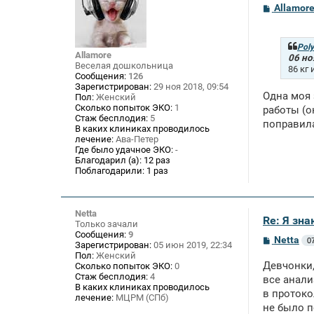
С
Allamor
о
о
б
щ
Pol
Allamore
е
06 но
Веселая дошкольница
н
86 кг 
и
Сообщения:
126
е
Зарегистрирован:
29 ноя 2018, 09:54
Одна моя 
Пол:
Женский
Сколько попыток ЭКО:
1
работы (о
Стаж бесплодия:
5
поправила
В каких клиниках проводилось
лечение:
Ава-Петер
Где было удачное ЭКО:
-
Благодарил (а):
12 раз
Поблагодарили:
1 раз
Netta
Re: Я зн
Только зачали
Сообщения:
9
С
Netta
0
Зарегистрирован:
05 июн 2019, 22:34
о
Пол:
Женский
о
Девчонки,
Сколько попыток ЭКО:
0
б
Стаж бесплодия:
4
щ
все анали
В каких клиниках проводилось
е
в протоко
лечение:
МЦРМ (СПб)
н
не было п
и