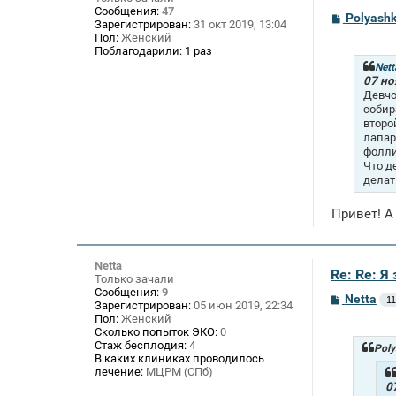
Сообщения:
47
С
Polyash
Зарегистрирован:
31 окт 2019, 13:04
о
Пол:
Женский
о
Поблагодарили:
1 раз
б
щ
Nett
е
07 но
н
Девчо
и
собир
е
второ
лапар
фолли
Что д
делат
Привет! А
Netta
Re: Re: 
Только зачали
Сообщения:
9
С
Netta
11
Зарегистрирован:
05 июн 2019, 22:34
о
Пол:
Женский
о
Сколько попыток ЭКО:
0
б
Стаж бесплодия:
4
щ
Poly
В каких клиниках проводилось
е
лечение:
МЦРМ (СПб)
н
и
0