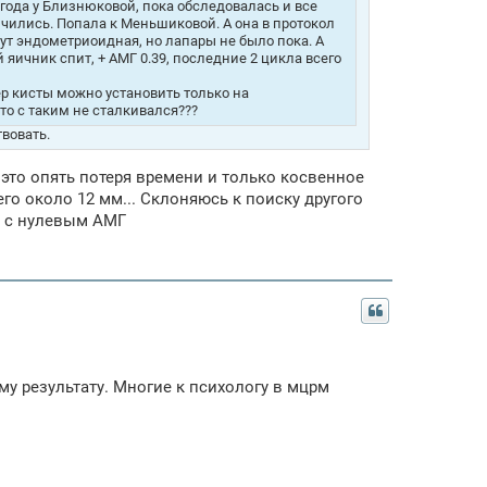
 года у Близнюковой, пока обследовалась и все
нчились. Попала к Меньшиковой. А она в протокол
ут эндометриоидная, но лапары не было пока. А
яичник спит, + АМГ 0.39, последние 2 цикла всего
ер кисты можно установить только на
кто с таким не сталкивался???
твовать.
 это опять потеря времени и только косвенное
го около 12 мм... Склоняюсь к поиску другого
я с нулевым АМГ
у результату. Многие к психологу в мцрм