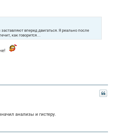
 заставляют вперед двигаться. Я реально после
лечит, как говорится…
не!
значил анализы и гистеру.