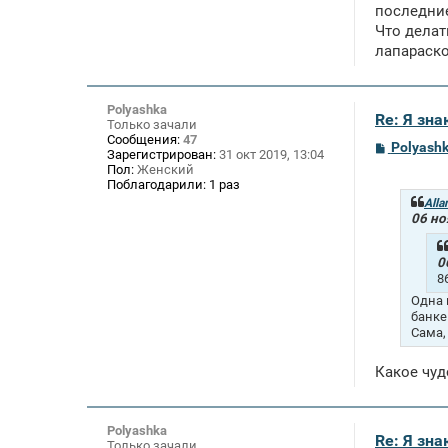
е
последние
Что делат
лапараско
Polyashka
Re: Я зн
Только зачали
Сообщения:
47
С
Polyash
Зарегистрирован:
31 окт 2019, 13:04
о
Пол:
Женский
о
Поблагодарили:
1 раз
б
щ
Alla
е
06 но
н
и
е
0
8
Одна 
банке
Сама,
Какое чуд
Polyashka
Re: Я зн
Только зачали