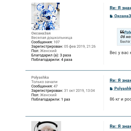
е
Re: Я зн
С
Оксана
о
о
б
щ
Pol
ОксанаЗая
е
06 но
Веселая дошкольница
н
Была 
Сообщения:
107
и
Зарегистрирован:
05 фев 2019, 21:26
е
Пол:
Женский
Вес у вас
Благодарил (а):
3 раза
Поблагодарили:
4 раза
Polyashka
Re: Я зн
Только зачали
Сообщения:
47
С
Polyash
Зарегистрирован:
31 окт 2019, 13:04
о
Пол:
Женский
о
86 кг и ро
Поблагодарили:
1 раз
б
щ
е
н
и
е
Re: Я зн