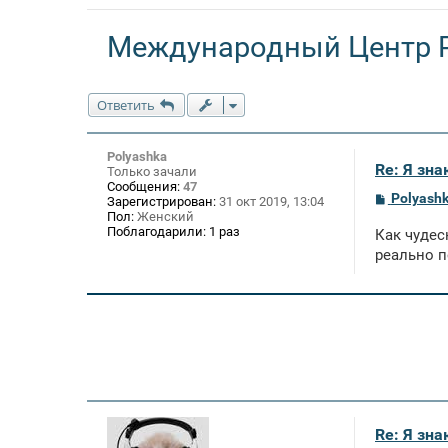
Международный Центр 
Ответить
Polyashka
Re: Я зн
Только зачали
Сообщения:
47
С
Polyash
Зарегистрирован:
31 окт 2019, 13:04
о
Пол:
Женский
о
Поблагодарили:
1 раз
Как чудес
б
щ
реально п
е
н
и
е
Re: Я зн