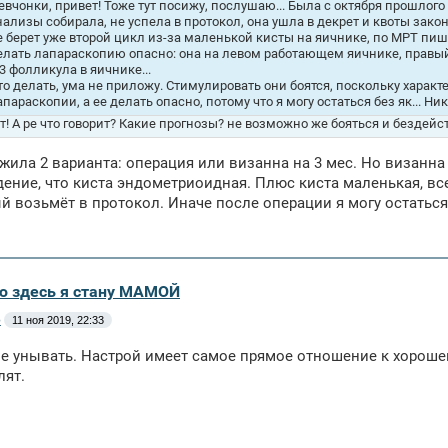
евчонки, привет! Тоже тут посижу, послушаю... Была с октября прошлого
нализы собирала, не успела в протокол, она ушла в декрет и квоты зако
е берет уже второй цикл из-за маленькой кисты на яичнике, по МРТ пиш
елать лапараскопию опасно: она на левом работающем яичнике, правый 
-3 фолликула в яичнике...
то делать, ума не приложу. Стимулировать они боятся, поскольку характ
апараскопии, а ее делать опасно, потому что я могу остаться без як... Ни
т! А ре что говорит? Какие прогнозы? не возможно же бояться и бездейс
жила 2 варианта: операция или визанна на 3 мес. Но визанна
ение, что киста эндометриоидная. Плюс киста маленькая, все
ый возьмёт в протокол. Иначе после операции я могу остатьс
аю здесь я стану МАМОЙ
e
11 ноя 2019, 22:33
не унывать. Настрой имеет самое прямое отношение к хорошем
лят.