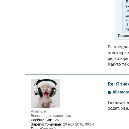
е
Д
а
н
д
2
Ч
л
Приве
Ре предло
подтвержд
ре, котор
Как-то так
Re: Я зн
С
Allamor
о
о
Главное, 
б
щ
ходят, хва
Allamore
е
Веселая дошкольница
н
и
Сообщения:
126
е
Зарегистрирован:
29 ноя 2018, 09:54
Пол:
Женский