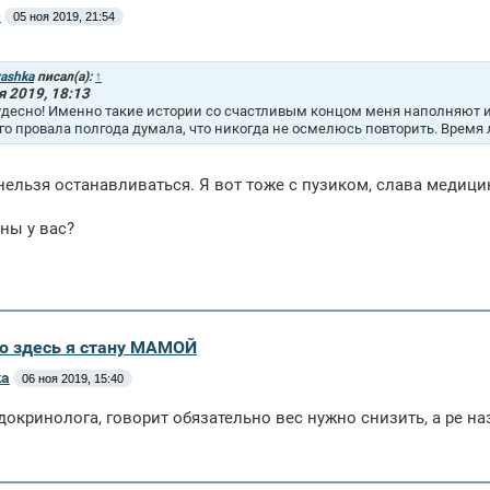
e
05 ноя 2019, 21:54
yashka
писал(а):
↑
я 2019, 18:13
удесно! Именно такие истории со счастливым концом меня наполняют и
го провала полгода думала, что никогда не осмелюсь повторить. Время 
нельзя останавливаться. Я вот тоже с пузиком, слава медици
ны у вас?
аю здесь я стану МАМОЙ
ka
06 ноя 2019, 15:40
докринолога, говорит обязательно вес нужно снизить, а ре на