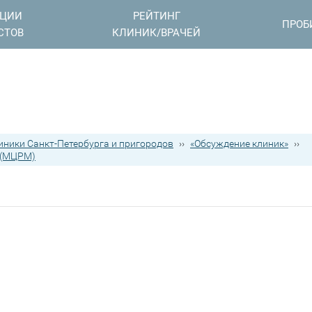
АЦИИ
РЕЙТИНГ
ПРОБ
СТОВ
КЛИНИК/ВРАЧЕЙ
иники Санкт-Петербурга и пригородов
››
«Обсуждение клиник»
››
ы(МЦРМ)