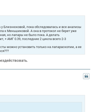
да у Близнюковой, пока обследовалась и все анализы
ала к Меньшиковой. А она в протокол не берет уже
ая, но лапары не было пока. А делать
 + АМГ 0.39, последние 2 цикла всего 2-3
исты можно установить только на лапараскопии, а ее
лся???
бездействовать.