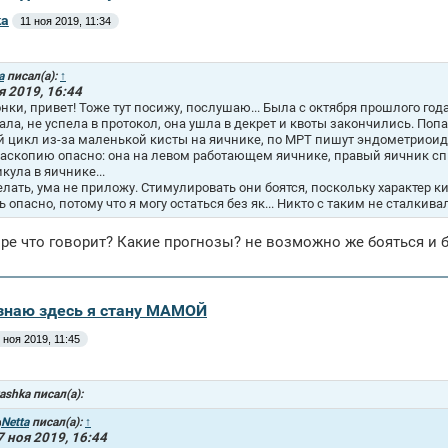
ka
11 ноя 2019, 11:34
a
писал(а):
↑
я 2019, 16:44
нки, привет! Тоже тут посижу, послушаю... Была с октября прошлого го
ала, не успела в протокол, она ушла в декрет и квоты закончились. Поп
й цикл из-за маленькой кисты на яичнике, по МРТ пишут эндометриоидн
аскопию опасно: она на левом работающем яичнике, правый яичник спит,
кула в яичнике...
елать, ума не приложу. Стимулировать они боятся, поскольку характер к
ь опасно, потому что я могу остаться без як... Никто с таким не сталкива
 ре что говорит? Какие прогнозы? не возможно же бояться и 
Я знаю здесь я стану МАМОЙ
 ноя 2019, 11:45
ashka писал(а):
Netta
писал(а):
↑
7 ноя 2019, 16:44