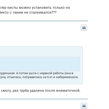
актер кисты можно установить только на
 Никто с таким не сталкивался???
уденькая. А потом ушла с нервной работы (она в
ула, отъелась, поправилась на 6 кг и забеременела.
 смогу, раз труба удалена после внематочной.