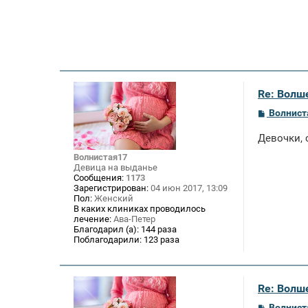
Re: Волше
С
Волнист
о
о
Девочки, 
б
щ
Волнистая17
е
Девица на выданье
н
Сообщения:
1173
и
Зарегистрирован:
04 июн 2017, 13:09
е
Пол:
Женский
В каких клиниках проводилось
лечение:
Ава-Петер
Благодарил (а):
144 раза
Поблагодарили:
123 раза
Re: Волше
С
Волнист