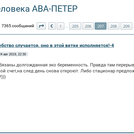
еловека АВА-ПЕТЕР
Страница
207
из
211
7365 сообщений
1
205
206
207
208
209
…
Пред.
бство случается, оно в этой ветке исполняется!-4
24 авг 2019, 22:30
бязаны.долгожданная эко беременность. Правда там перерыв 
вой счет,на след день снова откроют. Либо стационар предло
)))