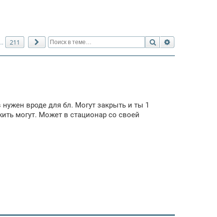
Поиск
Расширенный 
211
…
След.
нужен вроде для бл. Могут закрыть и ты 1
жить могут. Может в стационар со своей