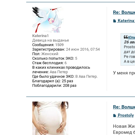
Re: Волше
С
Katerina
о
о
б
Katerina1
щ
Юль
Девица на выданье
е
26 ав
Сообщения:
1509
н
Prost
Зарегистрирован:
24 июн 2016, 07:54
и
дат д
Пол:
Женский
е
Ре го
Сколько попыток ЭКО:
5
А в ц
Стаж бесплодия:
6
В каких клиниках проводилось
лечение:
Ава Петер
У меня пр
Где было удачное ЭКО:
В Ава Петер.
Благодарил (а):
25 раз
Поблагодарили:
208 раз
Re: Волше
С
Prostoly
о
о
Новая Жиз
б
щ
Евромед б