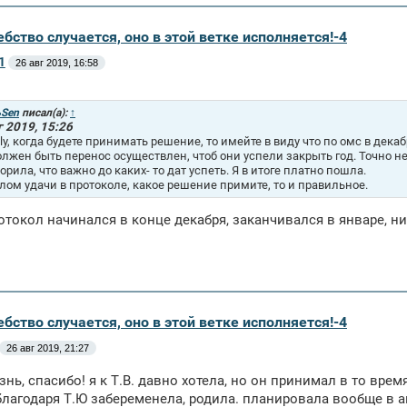
бство случается, оно в этой ветке исполняется!-4
1
26 авг 2019, 16:58
Sen
писал(а):
↑
г 2019, 15:26
oly, когда будете принимать решение, то имейте в виду что по омс в дека
олжен быть перенос осуществлен, чтоб они успели закрыть год. Точно не
ворила, что важно до каких- то дат успеть. Я в итоге платно пошла.
елом удачи в протоколе, какое решение примите, то и правильное.
отокол начинался в конце декабря, заканчивался в январе, ни
бство случается, оно в этой ветке исполняется!-4
26 авг 2019, 21:27
нь, спасибо! я к Т.В. давно хотела, но он принимал в то вре
лагодаря Т.Ю забеременела, родила. планировала вообще в авг