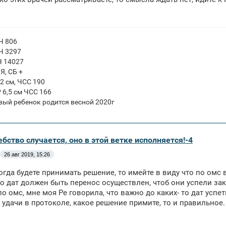
ГЧ 806
ГЧ 3297
Ч 14027
ПЯ, СБ +
 2 см, ЧСС 190
Р 6,5 см ЧСС 166
вый ребенок родится весной 2020г
бство случается, оно в этой ветке исполняется!-4
26 авг 2019, 15:26
 когда будете принимать решение, то имейте в виду что по омс
то дат должен быть перенос осуществлен, чтоб они успели зак
по омс, мне моя Ре говорила, что важно до каких- то дат успет
 удачи в протоколе, какое решение примите, то и правильное.