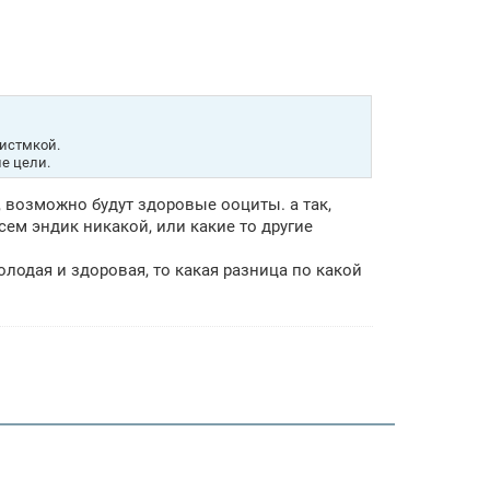
тистмкой.
е цели.
у, возможно будут здоровые ооциты. а так,
сем эндик никакой, или какие то другие
олодая и здоровая, то какая разница по какой