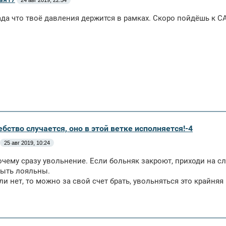
24 авг 2019, 22:54
ада что твоё давления держится в рамках. Скоро пойдёшь к СА
бство случается, оно в этой ветке исполняется!-4
25 авг 2019, 10:24
очему сразу увольнение. Если больняк закроют, приходи на сле
ыть лояльны.
ли нет, то можно за свой счет брать, увольняться это крайняя