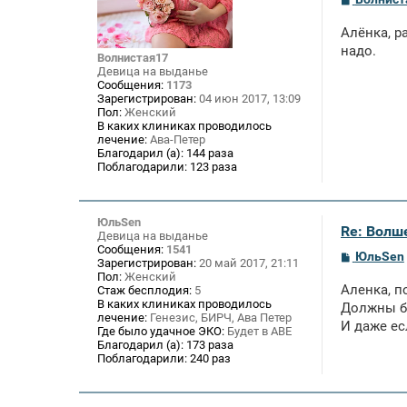
о
о
Алёнка, р
б
щ
надо.
Волнистая17
е
Девица на выданье
н
Сообщения:
1173
и
Зарегистрирован:
04 июн 2017, 13:09
е
Пол:
Женский
В каких клиниках проводилось
лечение:
Ава-Петер
Благодарил (а):
144 раза
Поблагодарили:
123 раза
ЮльSen
Re: Волше
Девица на выданье
Сообщения:
1541
С
ЮльSen
Зарегистрирован:
20 май 2017, 21:11
о
Пол:
Женский
о
Аленка, п
Стаж бесплодия:
5
б
В каких клиниках проводилось
щ
Должны б
лечение:
Генезис, БИРЧ, Ава Петер
е
И даже ес
Где было удачное ЭКО:
Будет в АВЕ
н
и
Благодарил (а):
173 раза
е
Поблагодарили:
240 раз