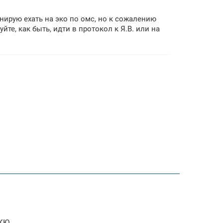
нирую ехать на эко по омс, но к сожалению
йте, как быть, идти в протокол к Я.В. или на
 КЮ