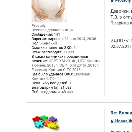
Prostoly
о
о
Девочки, 
б
щ
Т.В. в от
е
Гагарина 
н
Prostoly
и
Веселая дошкольница
е
Сообщения:
141
Зарегистрирован:
31 янв 2014, 20:36
9 ДПП - //
Пол:
Женский
02.07.2017
Сколько попыток ЭКО:
5
Стаж бесплодия:
11 лет
В каких клиниках проводилось
лечение:
ОВРТ ХМ 2014г.; НЕО-Клиник
Тюмень 2015г.; ОВРТ ХМ 2015г.,2016г.;
Евромед-Клиник С-Пб 2016г.
Где было удачное ЭКО:
Евромед-
Клиник С-Пб
Сколько у вас детей:
1
Благодарил (а):
31 раз
Поблагодарили:
48 раз
Re: Волше
С
Новая 
о
о
Если толь