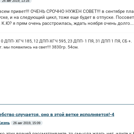
26 авг 2019, 13:16
всем привет!!! ОЧЕНЬ СРОЧНО НУЖЕН СОВЕТ!!! в сентябре пла
пуске, и на следующий цикл, тоже еще будет в отпуске. Посовету
к К.Ю? я прям очень расстроилась, ждать ноября очень долго...
; 10 ДПП- ХГЧ 185, 12 ДПП-ХГЧ 595, 23 ДПП- 1 ПЯ, 31 ДПП 1 ПЯ, СБ +.
г. мы появились на свет!!! 3830гр. 54см.
бство случается, оно в этой ветке исполняется!-4
Жизнь
26 авг 2019, 15:09
ко этих врачей рассматриваете, то смысла ждать нет, идите к