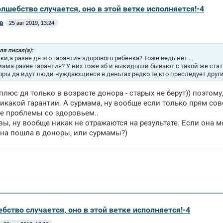
олшебство случается, оно в этой ветке исполняется!-4
в
25 авг 2019, 13:24
я писал(а):
ки,а разве дя это гарантия здорового ребенка? Тоже ведь нет....
мама разве гарантия? У них тоже зб и выкидыши бывают с такой же ста
оры дя идут люди нуждающиеся в деньгах.редко те,кто преследует други
 плюс дя только в возрасте донора - старых не берут)) поэтом
икакой гарантии. А сурмама, ну вообще если только прям сов
е проблемы со здоровьем..
вы, ну вообще никак не отражаются на результате. Если она м
на пошла в доноры, или сурмамы?)
бство случается, оно в этой ветке исполняется!-4