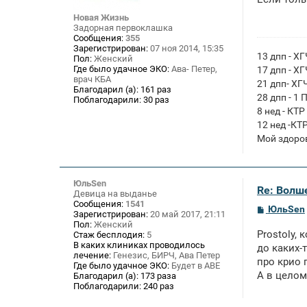
б
щ
Новая Жизнь
е
Задорная первоклашка
н
Сообщения:
355
и
Зарегистрирован:
07 ноя 2014, 15:35
е
13 дпп - Х
Пол:
Женский
Где было удачное ЭКО:
Ава- Петер,
17 дпп - Х
врач КБА
21 дпп- ХГ
Благодарил (а):
161 раз
28 дпп - 1 
Поблагодарили:
30 раз
8 нед - КТР
12 нед -КТ
Мой здоро
ЮльSen
Re: Волше
Девица на выданье
Сообщения:
1541
С
ЮльSen
Зарегистрирован:
20 май 2017, 21:11
о
Пол:
Женский
о
Prostoly,
Стаж бесплодия:
5
б
В каких клиниках проводилось
щ
до каких-
лечение:
Генезис, БИРЧ, Ава Петер
е
про крио 
Где было удачное ЭКО:
Будет в АВЕ
н
А в целом
и
Благодарил (а):
173 раза
е
Поблагодарили:
240 раз