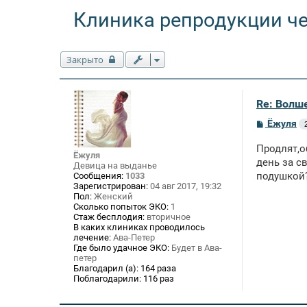
Клиника репродукции ч
Закрыто
Re: Волше
С
Ёжуля
о
о
Продлят,о
б
Ёжуля
щ
день за с
Девица на выданье
е
подушкой?
Сообщения:
1033
н
Зарегистрирован:
04 авг 2017, 19:32
и
Пол:
Женский
е
Сколько попыток ЭКО:
1
Стаж бесплодия:
вторичное
В каких клиниках проводилось
лечение:
Ава-Петер
Где было удачное ЭКО:
Будет в Ава-
петер
Благодарил (а):
164 раза
Поблагодарили:
116 раз