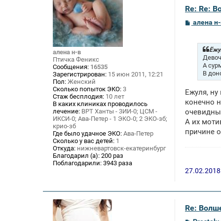
Re: Re: В
С
алена н-
о
о
б
щ
Ёжул
алена н-в
е
Девоч
Птичка Феникс
н
А сур
Сообщения:
16535
и
В дон
Зарегистрирован:
15 июн 2011, 12:21
е
Пол:
Женский
Сколько попыток ЭКО:
3
Ежуля, ну
Стаж бесплодия:
10 лет
конечно н
В каких клиниках проводилось
лечение:
ВРТ Ханты - 3ИИ-0; ЦСМ -
очевидны
ИКСИ-0; Ава-Петер - 1 ЭКО-0; 2 ЭКО-зб;
А их моти
крио-зб
причине о
Где было удачное ЭКО:
Ава-Петер
Сколько у вас детей:
1
Откуда:
нижневартовск-екатеринбург
Благодарил (а):
200 раз
Поблагодарили:
3943 раза
27.02.2018
Re: Волше
С