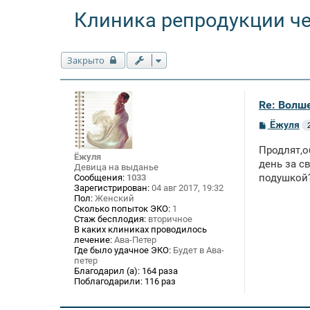
Клиника репродукции ч
Закрыто
Re: Волше
С
Ёжуля
о
о
Продлят,о
б
Ёжуля
щ
день за с
Девица на выданье
е
подушкой?
Сообщения:
1033
н
Зарегистрирован:
04 авг 2017, 19:32
и
Пол:
Женский
е
Сколько попыток ЭКО:
1
Стаж бесплодия:
вторичное
В каких клиниках проводилось
лечение:
Ава-Петер
Где было удачное ЭКО:
Будет в Ава-
петер
Благодарил (а):
164 раза
Поблагодарили:
116 раз