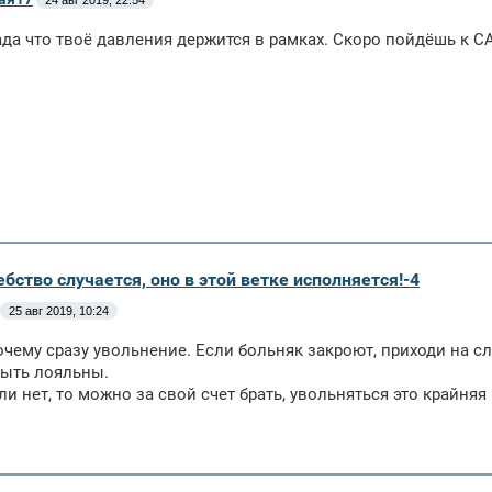
24 авг 2019, 22:54
ада что твоё давления держится в рамках. Скоро пойдёшь к СА
бство случается, оно в этой ветке исполняется!-4
25 авг 2019, 10:24
очему сразу увольнение. Если больняк закроют, приходи на сле
ыть лояльны.
ли нет, то можно за свой счет брать, увольняться это крайняя