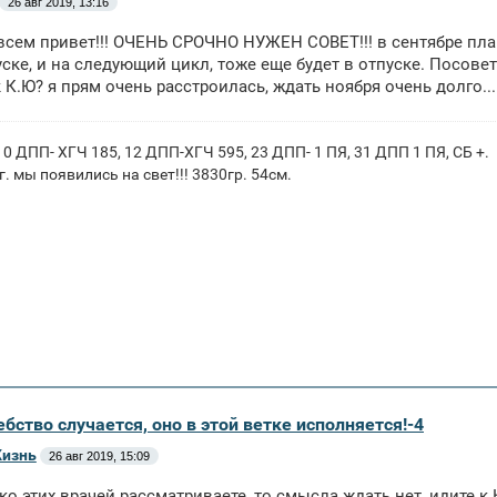
26 авг 2019, 13:16
всем привет!!! ОЧЕНЬ СРОЧНО НУЖЕН СОВЕТ!!! в сентябре пла
пуске, и на следующий цикл, тоже еще будет в отпуске. Посовету
к К.Ю? я прям очень расстроилась, ждать ноября очень долго...
; 10 ДПП- ХГЧ 185, 12 ДПП-ХГЧ 595, 23 ДПП- 1 ПЯ, 31 ДПП 1 ПЯ, СБ +.
г. мы появились на свет!!! 3830гр. 54см.
бство случается, оно в этой ветке исполняется!-4
Жизнь
26 авг 2019, 15:09
ко этих врачей рассматриваете, то смысла ждать нет, идите к