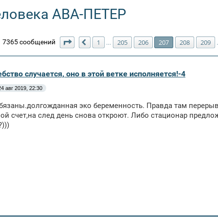
еловека АВА-ПЕТЕР
Страница
207
из
211
7365 сообщений
1
205
206
207
208
209
…
Пред.
бство случается, оно в этой ветке исполняется!-4
24 авг 2019, 22:30
бязаны.долгожданная эко беременность. Правда там перерыв 
вой счет,на след день снова откроют. Либо стационар предло
)))