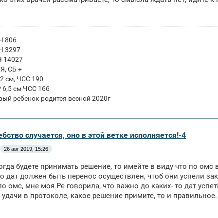
ГЧ 806
ГЧ 3297
Ч 14027
ПЯ, СБ +
 2 см, ЧСС 190
Р 6,5 см ЧСС 166
вый ребенок родится весной 2020г
бство случается, оно в этой ветке исполняется!-4
26 авг 2019, 15:26
 когда будете принимать решение, то имейте в виду что по омс
то дат должен быть перенос осуществлен, чтоб они успели зак
по омс, мне моя Ре говорила, что важно до каких- то дат успет
 удачи в протоколе, какое решение примите, то и правильное.