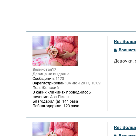
Re: Волше
С
Волнист
о
о
Девочки, 
б
щ
Волнистая17
е
Девица на выданье
н
Сообщения:
1173
и
Зарегистрирован:
04 июн 2017, 13:09
е
Пол:
Женский
В каких клиниках проводилось
лечение:
Ава-Петер
Благодарил (а):
144 раза
Поблагодарили:
123 раза
Re: Волше
С
Волнист