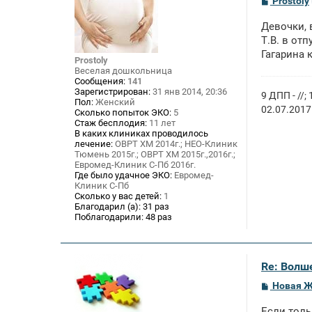
Prostoly
о
о
Девочки, 
б
щ
Т.В. в от
е
Гагарина 
н
Prostoly
и
Веселая дошкольница
е
Сообщения:
141
Зарегистрирован:
31 янв 2014, 20:36
9 ДПП - //
Пол:
Женский
02.07.2017
Сколько попыток ЭКО:
5
Стаж бесплодия:
11 лет
В каких клиниках проводилось
лечение:
ОВРТ ХМ 2014г.; НЕО-Клиник
Тюмень 2015г.; ОВРТ ХМ 2015г.,2016г.;
Евромед-Клиник С-Пб 2016г.
Где было удачное ЭКО:
Евромед-
Клиник С-Пб
Сколько у вас детей:
1
Благодарил (а):
31 раз
Поблагодарили:
48 раз
Re: Волше
С
Новая 
о
о
Если толь