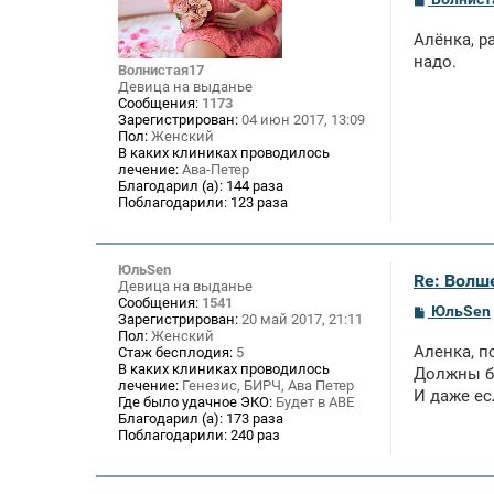
о
о
Алёнка, р
б
щ
надо.
Волнистая17
е
Девица на выданье
н
Сообщения:
1173
и
Зарегистрирован:
04 июн 2017, 13:09
е
Пол:
Женский
В каких клиниках проводилось
лечение:
Ава-Петер
Благодарил (а):
144 раза
Поблагодарили:
123 раза
ЮльSen
Re: Волше
Девица на выданье
Сообщения:
1541
С
ЮльSen
Зарегистрирован:
20 май 2017, 21:11
о
Пол:
Женский
о
Аленка, п
Стаж бесплодия:
5
б
В каких клиниках проводилось
щ
Должны б
лечение:
Генезис, БИРЧ, Ава Петер
е
И даже ес
Где было удачное ЭКО:
Будет в АВЕ
н
и
Благодарил (а):
173 раза
е
Поблагодарили:
240 раз