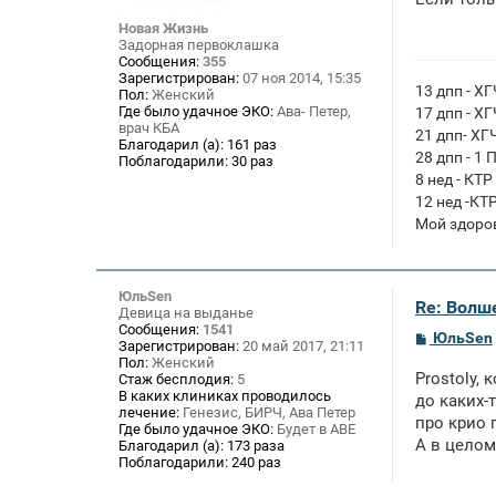
б
щ
Новая Жизнь
е
Задорная первоклашка
н
Сообщения:
355
и
Зарегистрирован:
07 ноя 2014, 15:35
е
13 дпп - Х
Пол:
Женский
Где было удачное ЭКО:
Ава- Петер,
17 дпп - Х
врач КБА
21 дпп- ХГ
Благодарил (а):
161 раз
28 дпп - 1 
Поблагодарили:
30 раз
8 нед - КТР
12 нед -КТ
Мой здоро
ЮльSen
Re: Волше
Девица на выданье
Сообщения:
1541
С
ЮльSen
Зарегистрирован:
20 май 2017, 21:11
о
Пол:
Женский
о
Prostoly,
Стаж бесплодия:
5
б
В каких клиниках проводилось
щ
до каких-
лечение:
Генезис, БИРЧ, Ава Петер
е
про крио 
Где было удачное ЭКО:
Будет в АВЕ
н
А в целом
и
Благодарил (а):
173 раза
е
Поблагодарили:
240 раз