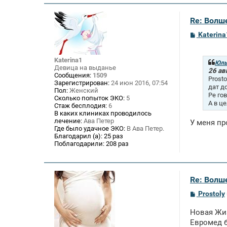
Re: Волше
С
Katerina
о
о
б
Katerina1
щ
Юль
Девица на выданье
е
26 ав
Сообщения:
1509
н
Prost
Зарегистрирован:
24 июн 2016, 07:54
и
дат д
Пол:
Женский
е
Ре го
Сколько попыток ЭКО:
5
А в ц
Стаж бесплодия:
6
В каких клиниках проводилось
лечение:
Ава Петер
У меня пр
Где было удачное ЭКО:
В Ава Петер.
Благодарил (а):
25 раз
Поблагодарили:
208 раз
Re: Волше
С
Prostoly
о
о
Новая Жиз
б
щ
Евромед б