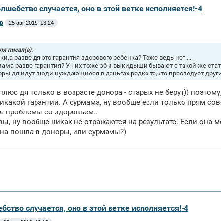
олшебство случается, оно в этой ветке исполняется!-4
в
25 авг 2019, 13:24
я писал(а):
ки,а разве дя это гарантия здорового ребенка? Тоже ведь нет....
мама разве гарантия? У них тоже зб и выкидыши бывают с такой же ста
оры дя идут люди нуждающиеся в деньгах.редко те,кто преследует други
 плюс дя только в возрасте донора - старых не берут)) поэтом
икакой гарантии. А сурмама, ну вообще если только прям сов
е проблемы со здоровьем..
вы, ну вообще никак не отражаются на результате. Если она м
на пошла в доноры, или сурмамы?)
бство случается, оно в этой ветке исполняется!-4