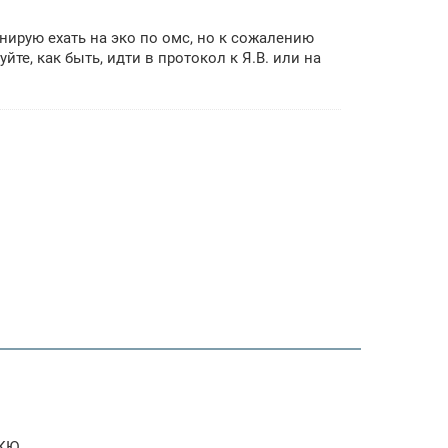
нирую ехать на эко по омс, но к сожалению
йте, как быть, идти в протокол к Я.В. или на
 КЮ