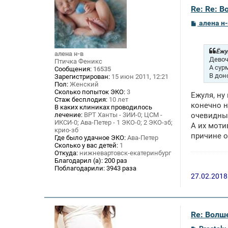
Re: Re: В
С
алена н-
о
о
б
щ
Ёжул
алена н-в
е
Девоч
Птичка Феникс
н
А сур
Сообщения:
16535
и
В дон
Зарегистрирован:
15 июн 2011, 12:21
е
Пол:
Женский
Сколько попыток ЭКО:
3
Ежуля, ну
Стаж бесплодия:
10 лет
конечно н
В каких клиниках проводилось
лечение:
ВРТ Ханты - 3ИИ-0; ЦСМ -
очевидны
ИКСИ-0; Ава-Петер - 1 ЭКО-0; 2 ЭКО-зб;
А их моти
крио-зб
причине о
Где было удачное ЭКО:
Ава-Петер
Сколько у вас детей:
1
Откуда:
нижневартовск-екатеринбург
Благодарил (а):
200 раз
Поблагодарили:
3943 раза
27.02.2018
Re: Волше
С