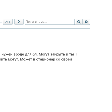
Поиск
Расширенный 
211
…
След.
нужен вроде для бл. Могут закрыть и ты 1
жить могут. Может в стационар со своей