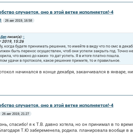
бство случается, оно в этой ветке исполняется!-4
1
26 авг 2019, 16:58
Sen
писал(а):
↑
г 2019, 15:26
oly, когда будете принимать решение, то имейте в виду что по омс в дека
олжен быть перенос осуществлен, чтоб они успели закрыть год. Точно не
ворила, что важно до каких- то дат успеть. Я в итоге платно пошла.
елом удачи в протоколе, какое решение примите, то и правильное.
отокол начинался в конце декабря, заканчивался в январе, ни
бство случается, оно в этой ветке исполняется!-4
26 авг 2019, 21:27
нь, спасибо! я к Т.В. давно хотела, но он принимал в то вре
лагодаря Т.Ю забеременела, родила. планировала вообще в авг