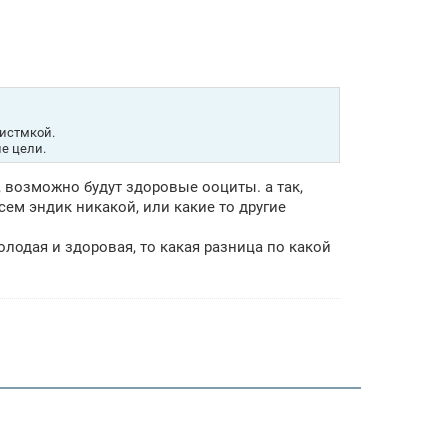
тистмкой.
е цели.
у, возможно будут здоровые ооциты. а так,
сем эндик никакой, или какие то другие
олодая и здоровая, то какая разница по какой