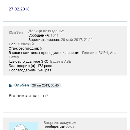
27.02.2018
Девица на выданье
ЮльSen
Сообщения:
1541
Зарегистрирован:
20 май 2017, 21:11
Пол:
Женский
Стаж бесплодия:
5
В каких клиниках проводилось лечение:
Генезис, БИРЧ, Ава
Петер
Где было удачное ЭКО:
Будет в АВЕ
Благодарил (а):
173 раза
Поблагодарили:
240 раз
С
ЮльSen
28 авг 2019, 08:40
о
о
Волнистая, как ты?
б
щ
е
н
и
е
Впервые замужем
Сообщения:
2253