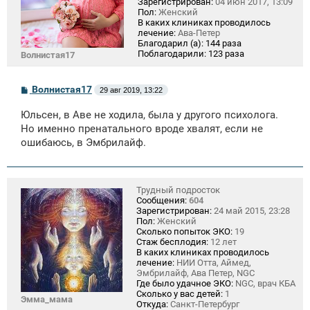
Зарегистрирован:
04 июн 2017, 13:09
Пол:
Женский
В каких клиниках проводилось
лечение:
Ава-Петер
Благодарил (а):
144 раза
Поблагодарили:
123 раза
Волнистая17
С
Волнистая17
29 авг 2019, 13:22
о
о
Юльсен, в Аве не ходила, была у другого психолога.
б
щ
Но именно пренатального вроде хвалят, если не
е
ошибаюсь, в Эмбрилайф.
н
и
е
Трудный подросток
Сообщения:
604
Зарегистрирован:
24 май 2015, 23:28
Пол:
Женский
Сколько попыток ЭКО:
19
Стаж бесплодия:
12 лет
В каких клиниках проводилось
лечение:
НИИ Отта, Аймед,
Эмбрилайф, Ава Петер, NGC
Где было удачное ЭКО:
NGC, врач КБА
Сколько у вас детей:
1
Эмма_мама
Откуда:
Санкт-Петербург