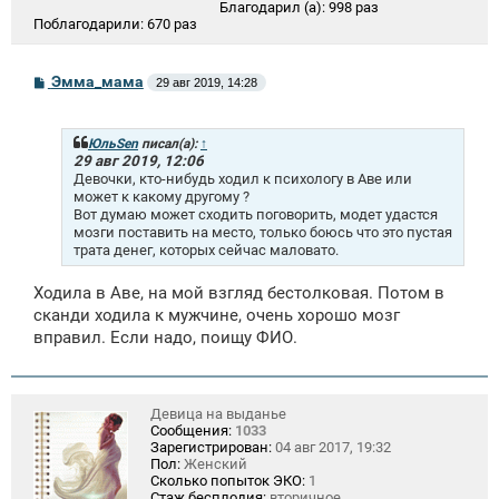
Благодарил (а):
998 раз
Поблагодарили:
670 раз
С
Эмма_мама
29 авг 2019, 14:28
о
о
б
щ
ЮльSen
писал(а):
↑
е
29 авг 2019, 12:06
н
Девочки, кто-нибудь ходил к психологу в Аве или
и
может к какому другому ?
е
Вот думаю может сходить поговорить, модет удастся
мозги поставить на место, только боюсь что это пустая
трата денег, которых сейчас маловато.
Ходила в Аве, на мой взгляд бестолковая. Потом в
сканди ходила к мужчине, очень хорошо мозг
вправил. Если надо, поищу ФИО.
Девица на выданье
Сообщения:
1033
Зарегистрирован:
04 авг 2017, 19:32
Пол:
Женский
Сколько попыток ЭКО:
1
Стаж бесплодия:
вторичное