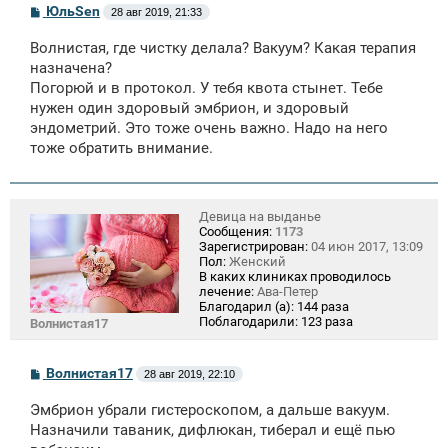
С
ЮльSen
28 авг 2019, 21:33
о
о
Волнистая, где чистку делала? Вакуум? Какая терапия
б
щ
назначена?
е
Погорюй и в протокол. У тебя квота стынет. Тебе
н
нужен один здоровый эмбрион, и здоровый
и
е
эндометрий. Это тоже очень важно. Надо на него
тоже обратить внимание.
Девица на выданье
Сообщения:
1173
Зарегистрирован:
04 июн 2017, 13:09
Пол:
Женский
В каких клиниках проводилось
лечение:
Ава-Петер
Благодарил (а):
144 раза
Поблагодарили:
123 раза
Волнистая17
С
Волнистая17
28 авг 2019, 22:10
о
о
Эмбрион убрали гистероскопом, а дальше вакуум.
б
щ
Назначили таваник, дифлюкан, тиберал и ещё пью
е