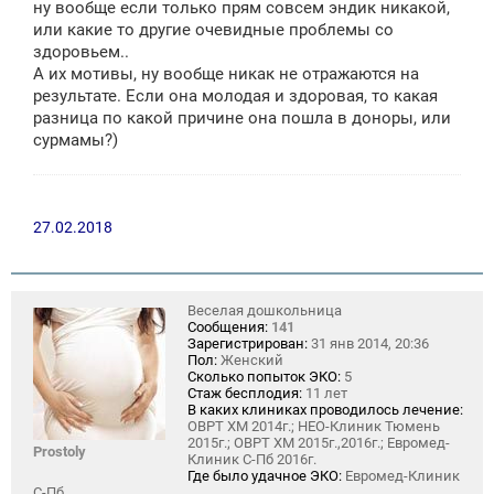
ну вообще если только прям совсем эндик никакой,
или какие то другие очевидные проблемы со
здоровьем..
А их мотивы, ну вообще никак не отражаются на
результате. Если она молодая и здоровая, то какая
разница по какой причине она пошла в доноры, или
сурмамы?)
27.02.2018
Веселая дошкольница
Сообщения:
141
Зарегистрирован:
31 янв 2014, 20:36
Пол:
Женский
Сколько попыток ЭКО:
5
Стаж бесплодия:
11 лет
В каких клиниках проводилось лечение:
ОВРТ ХМ 2014г.; НЕО-Клиник Тюмень
2015г.; ОВРТ ХМ 2015г.,2016г.; Евромед-
Prostoly
Клиник С-Пб 2016г.
Где было удачное ЭКО:
Евромед-Клиник
С-Пб