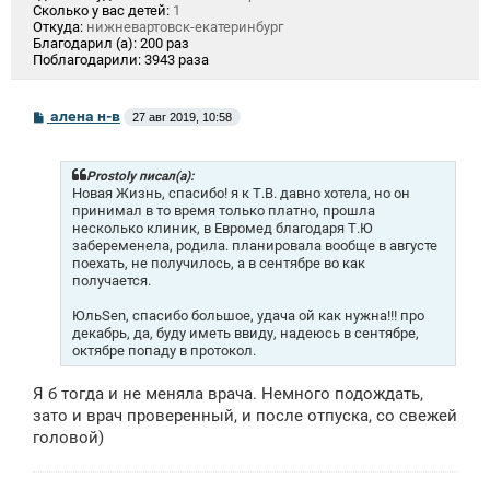
Сколько у вас детей:
1
Откуда:
нижневартовск-екатеринбург
Благодарил (а):
200 раз
Поблагодарили:
3943 раза
С
алена н-в
27 авг 2019, 10:58
о
о
б
щ
Prostoly писал(а):
е
Новая Жизнь, спасибо! я к Т.В. давно хотела, но он
н
принимал в то время только платно, прошла
и
несколько клиник, в Евромед благодаря Т.Ю
е
забеременела, родила. планировала вообще в августе
поехать, не получилось, а в сентябре во как
получается.
ЮльSen, спасибо большое, удача ой как нужна!!! про
декабрь, да, буду иметь ввиду, надеюсь в сентябре,
октябре попаду в протокол.
Я б тогда и не меняла врача. Немного подождать,
зато и врач проверенный, и после отпуска, со свежей
головой)