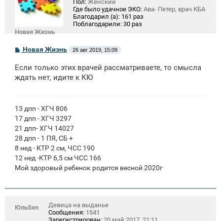
Пол:
Женский
Где было удачное ЭКО:
Ава- Петер, врач КБА
Благодарил (а):
161 раз
Поблагодарили:
30 раз
Новая Жизнь
С
Новая Жизнь
26 авг 2019, 15:09
о
о
Если только этих врачей рассматриваете, то смысла
б
щ
ждать нет, идите к КЮ
е
н
и
е
13 дпп - ХГЧ 806
17 дпп - ХГЧ 3297
21 дпп- ХГЧ 14027
28 дпп - 1 ПЯ, СБ +
8 нед - КТР 2 см, ЧСС 190
12 нед -КТР 6,5 см ЧСС 166
Мой здоровый ребенок родится весной 2020г
Девица на выданье
ЮльSen
Сообщения:
1541
Зарегистрирован:
20 май 2017, 21:11