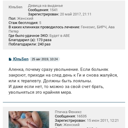
Девица на выданье
ЮльSen
Сообщения:
1541
Зарегистрирован:
20 май 2017, 21:11
Пол:
Женский
Стаж бесплодия:
5
В каких клиниках проводилось лечение:
Генезис, БИРЧ, Ава
Петер
Где было удачное ЭКО:
Будет в АВЕ
Благодарил (а):
173 раза
Поблагодарили:
240 раз
С
ЮльSen
25 авг 2019, 10:24
о
о
Аленка, почему сразу увольнение. Если больняк
б
щ
закроют, приходи на след день к Ги и снова жалуйся,
е
или к терапевту. Должны быть лояльны.
н
И даже если нет, то можно за свой счет брать,
и
е
увольняться это крайняя мера.
Птичка Феникс
Сообщения:
16535
Зарегистрирован:
15 июн 2011, 12:21
Пол:
Женский