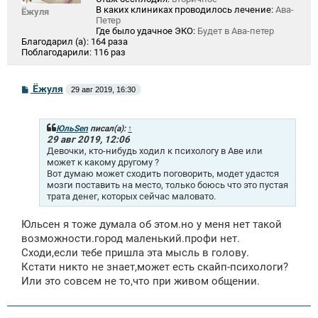
В каких клиниках проводилось лечение:
Ава-
Ёжуля
Петер
Где было удачное ЭКО:
Будет в Ава-петер
Благодарил (а):
164 раза
Поблагодарили:
116 раз
С
Ёжуля
29 авг 2019, 16:30
о
о
б
щ
ЮльSen
писал(а):
↑
е
29 авг 2019, 12:06
н
Девочки, кто-нибудь ходил к психологу в Аве или
и
может к какому другому ?
е
Вот думаю может сходить поговорить, модет удастся
мозги поставить на место, только боюсь что это пустая
трата денег, которых сейчас маловато.
Юльсен я тоже думала об этом.но у меня нет такой
возможности.город маленький.профи нет.
Сходи,если тебе пришла эта мысль в голову.
Кстати никто не знает,может есть скайп-психологи?
Или это совсем не то,что при живом общении.