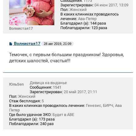
Сообщения:
1173
Зарегистрирован:
04 июн 2017, 13:09
Пол:
Женский
В каких клиниках проводилось
лечение:
Ава-Петер
Благодарил (а):
144 раза
Поблагодарили:
123 раза
Волнистая17
С
Волнистая17
28 авг 2019, 21:09
о
о
Темочек, с первым большим праздником! Здоровья,
б
щ
детских шалостей, счастья!!!
е
н
и
е
Девица на выданье
ЮльSen
Сообщения:
1541
Зарегистрирован:
20 май 2017, 21:11
Пол:
Женский
Стаж бесплодия:
5
В каких клиниках проводилось лечение:
Генезис, БИРЧ, Ава
Петер
Где было удачное ЭКО:
Будет в АВЕ
Благодарил (а):
173 раза
Поблагодарили:
240 раз