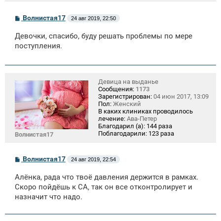
С
Волнистая17
24 авг 2019, 22:50
о
о
Девочки, спасибо, буду решать проблемы по мере
б
щ
поступления.
е
н
и
е
Девица на выданье
Сообщения:
1173
Зарегистрирован:
04 июн 2017, 13:09
Пол:
Женский
В каких клиниках проводилось
лечение:
Ава-Петер
Благодарил (а):
144 раза
Поблагодарили:
123 раза
Волнистая17
С
Волнистая17
24 авг 2019, 22:54
о
о
Алёнка, рада что твоё давления держится в рамках.
б
щ
Скоро пойдёшь к СА, так он все отконтролирует и
е
назначит что надо.
н
и
е