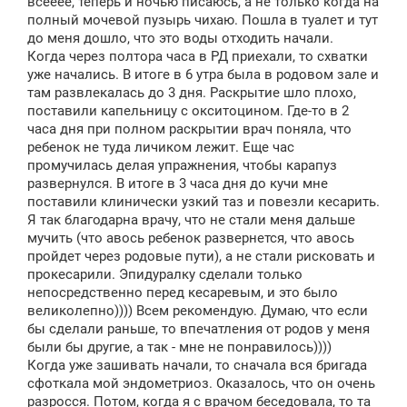
всёёёё, теперь и ночью писаюсь, а не только когда на
полный мочевой пузырь чихаю. Пошла в туалет и тут
до меня дошло, что это воды отходить начали.
Когда через полтора часа в РД приехали, то схватки
уже начались. В итоге в 6 утра была в родовом зале и
там развлекалась до 3 дня. Раскрытие шло плохо,
поставили капельницу с окситоцином. Где-то в 2
часа дня при полном раскрытии врач поняла, что
ребенок не туда личиком лежит. Еще час
промучилась делая упражнения, чтобы карапуз
развернулся. В итоге в 3 часа дня до кучи мне
поставили клинически узкий таз и повезли кесарить.
Я так благодарна врачу, что не стали меня дальше
мучить (что авось ребенок развернется, что авось
пройдет через родовые пути), а не стали рисковать и
прокесарили. Эпидуралку сделали только
непосредственно перед кесаревым, и это было
великолепно)))) Всем рекомендую. Думаю, что если
бы сделали раньше, то впечатления от родов у меня
были бы другие, а так - мне не понравилось))))
Когда уже зашивать начали, то сначала вся бригада
сфоткала мой эндометриоз. Оказалось, что он очень
разросся. Потом, когда я с врачом беседовала, то та