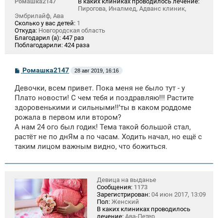
Ромашка2147
В каких клиниках проводилось лечение:
Пирогова, Иналмед, Адванс клиник,
Эмбрилайф, Ава
Сколько у вас детей:
1
Откуда:
Новгородская область
Благодарил (а):
447 раз
Поблагодарили:
424 раза
С
Ромашка2147
28 авг 2019, 16:16
о
о
Девочки, всем привет. Пока меня не было тут - у
б
щ
Плато новости! С чем тебя и поздравляю!!! Растите
е
здоровенькими и сильными!!’ты в каком роддоме
н
рожала в первом или втором?
и
е
А нам 24 ого был годик! Тема такой большой стал,
растёт не по днЯм а по часам. Ходить начал, но ещё с
таким лицом важным видно, что божиться.
Девица на выданье
Сообщения:
1173
Зарегистрирован:
04 июн 2017, 13:09
Пол:
Женский
В каких клиниках проводилось
лечение:
Ава-Петер