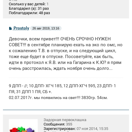
Сколько у вас детей:
1
Благодарил (а):
31 раз
Поблагодарили:
48 раз
С
Prostoly
26 авг 2019, 13:16
о
о
Девочки, всем привет!!! ОЧЕНЬ СРОЧНО НУЖЕН
б
щ
СОВЕТ!!! в сентябре планирую ехать на эко по омс, но
е
к сожалению Т.В. в отпуске, и на следующий цикл,
н
тоже еще будет в отпуске. Посоветуйте, как быть,
и
е
идти в протокол к Я.В. или на Гагарина к К.Ю? я прям
очень расстроилась, ждать ноября очень долго...
9 ДПП - //; 10 ДПП- ХГЧ 185, 12 ДПП-ХГЧ 595, 23 ДПП- 1
ПЯ, 31 ДПП 1 ПЯ, СБ +.
02.07.2017г. мы появились на свет!!! 3830гр. 54см.
Задорная первоклашка
Сообщения:
355
Зарегистрирован:
07 ноя 2014, 15:35