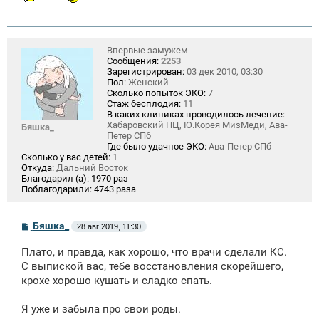
Впервые замужем
Сообщения:
2253
Зарегистрирован:
03 дек 2010, 03:30
Пол:
Женский
Сколько попыток ЭКО:
7
Стаж бесплодия:
11
В каких клиниках проводилось лечение:
Хабаровский ПЦ, Ю.Корея МизМеди, Ава-
Бяшка_
Петер СПб
Где было удачное ЭКО:
Ава-Петер СПб
Сколько у вас детей:
1
Откуда:
Дальний Восток
Благодарил (а):
1970 раз
Поблагодарили:
4743 раза
С
Бяшка_
28 авг 2019, 11:30
о
о
Плато, и правда, как хорошо, что врачи сделали КС.
б
щ
С выпиской вас, тебе восстановления скорейшего,
е
крохе хорошо кушать и сладко спать.
н
и
е
Я уже и забыла про свои роды.