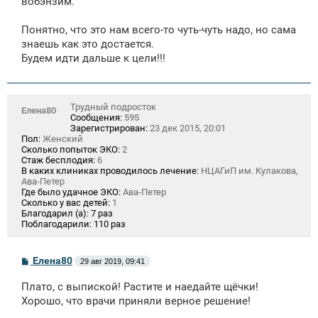
вобэнзим.
н
и
е
Понятно, что это нам всего-то чуть-чуть надо, но сама
знаешь как это достается.
Будем идти дальше к цели!!!
Трудный подросток
Елена80
Сообщения:
595
Зарегистрирован:
23 дек 2015, 20:01
Пол:
Женский
Сколько попыток ЭКО:
2
Стаж бесплодия:
6
В каких клиниках проводилось лечение:
НЦАГиП им. Кулакова,
Ава-Петер
Где было удачное ЭКО:
Ава-Петер
Сколько у вас детей:
1
Благодарил (а):
7 раз
Поблагодарили:
110 раз
С
Елена80
29 авг 2019, 09:41
о
о
Плато, с выпиской! Растите и наедайте щёчки!
б
щ
Хорошо, что врачи приняли верное решение!
е