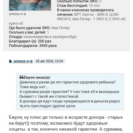
Сколько попыток ЭКО:
3
Стаж бесплодия:
10 лет
В каких клиниках проводилось
алена н-в
лечение:
ВРТ Ханты - 3ИИ-0; ЦСМ -
ИКСИ-0; Ава-Петер - 1 ЭКО-0; 2 ЭКО-зб;
крио-зб
Где было удачное ЭКО:
Ава-Петер
Сколько у вас детей:
1
Откуда:
нижневартовск-екатеринбург
Благодарил (а):
200 раз
Поблагодарили:
3943 раза
С
алена н-в
25 авг 2019, 13:24
о
о
б
щ
Ёжуля писал(а):
е
Девочки,а разве дя это гарантия здорового ребенка?
н
Тоже ведь нет....
и
А сурмама разве гарантия? У них тоже зб и выкидыши
е
бывают с такой же статистмкой.
В доноры дя идут люди нуждающиеся в деньгах.редко
те,кто преследует другие цели.
Ежуля, ну плюс дя только в возрасте донора - старых
не берут)) поэтому, возможно будут здоровые
ооциты. а так, конечно никакой гарантии. А сурмама,