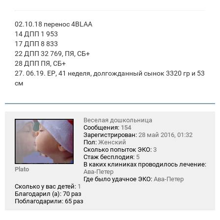
02.10.18 перенос 4BLAA
14 ДПП 1 953
17 ДПП 8 833
22 ДПП 32 769, ПЯ, СБ+
28 ДПП ПЯ, СБ+
27. 06.19. ЕР, 41 неделя, долгожданный сынок 3320 гр и 53
см
Веселая дошкольница
Сообщения:
154
Зарегистрирован:
28 май 2016, 01:32
Пол:
Женский
Сколько попыток ЭКО:
3
Стаж бесплодия:
5
В каких клиниках проводилось лечение:
Plato
Ава-Петер
Где было удачное ЭКО:
Ава-Петер
Сколько у вас детей:
1
Благодарил (а):
70 раз
Поблагодарили:
65 раз