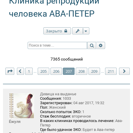
Клиника репродукции
человека АВА-ПЕТЕР
Закрыто
Поиск
Расширенный п
7365 сообщений
Страница
207
из
211
1
205
206
207
208
209
211
…
…
Пред.
Сл
Девица на выданье
Сообщения:
1033
Зарегистрирован:
04 авг 2017, 19:32
Пол:
Женский
Сколько попыток ЭКО:
1
Стаж бесплодия:
вторичное
В каких клиниках проводилось лечение:
Ава-
Ёжуля
Петер
Где было удачное ЭКО:
Будет в Ава-петер