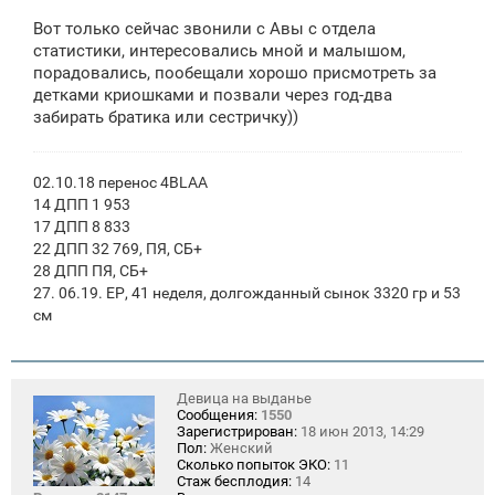
Вот только сейчас звонили с Авы с отдела
статистики, интересовались мной и малышом,
порадовались, пообещали хорошо присмотреть за
детками криошками и позвали через год-два
забирать братика или сестричку))
02.10.18 перенос 4BLAA
14 ДПП 1 953
17 ДПП 8 833
22 ДПП 32 769, ПЯ, СБ+
28 ДПП ПЯ, СБ+
27. 06.19. ЕР, 41 неделя, долгожданный сынок 3320 гр и 53
см
Девица на выданье
Сообщения:
1550
Зарегистрирован:
18 июн 2013, 14:29
Пол:
Женский
Сколько попыток ЭКО:
11
Стаж бесплодия:
14