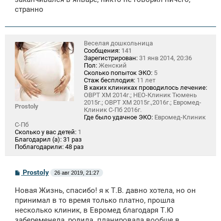
странно
Веселая дошкольница
Сообщения:
141
Зарегистрирован:
31 янв 2014, 20:36
Пол:
Женский
Сколько попыток ЭКО:
5
Стаж бесплодия:
11 лет
В каких клиниках проводилось лечение:
ОВРТ ХМ 2014г.; НЕО-Клиник Тюмень
2015г.; ОВРТ ХМ 2015г.,2016г.; Евромед-
Prostoly
Клиник С-Пб 2016г.
Где было удачное ЭКО:
Евромед-Клиник
С-Пб
Сколько у вас детей:
1
Благодарил (а):
31 раз
Поблагодарили:
48 раз
С
Prostoly
26 авг 2019, 21:27
о
о
Новая Жизнь, спасибо! я к Т.В. давно хотела, но он
б
щ
принимал в то время только платно, прошла
е
несколько клиник, в Евромед благодаря Т.Ю
н
забеременела, родила. планировала вообще в
и