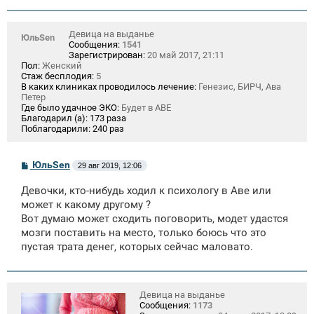
н
и
е
Девица на выданье
ЮльSen
Сообщения:
1541
Зарегистрирован:
20 май 2017, 21:11
Пол:
Женский
Стаж бесплодия:
5
В каких клиниках проводилось лечение:
Генезис, БИРЧ, Ава
Петер
Где было удачное ЭКО:
Будет в АВЕ
Благодарил (а):
173 раза
Поблагодарили:
240 раз
С
ЮльSen
29 авг 2019, 12:06
о
о
Девочки, кто-нибудь ходил к психологу в Аве или
б
щ
может к какому другому ?
е
Вот думаю может сходить поговорить, модет удастся
н
мозги поставить на место, только боюсь что это
и
е
пустая трата денег, которых сейчас маловато.
Девица на выданье
Сообщения:
1173