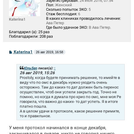
Зарегистрирован:
24 июн 2016, 07:54
Пол:
Женский
Сколько попыток ЭКО:
5
Стаж бесплодия:
6
В каких клиниках проводилось лечение:
Katerina1
Ава Петер
Где было удачное ЭКО:
В Ава Петер.
Благодарил (а):
25 раз
Поблагодарили:
208 раз
С
Katerina1
26 авг 2019, 16:58
о
о
б
щ
ЮльSen
писал(а):
↑
е
26 авг 2019, 15:26
н
Prostoly, когда будете принимать решение, то имейте в
и
виду что по омс в декабрь нужно уходить очень
е
осторожно. Там до каких-то дат должен быть перенос
осуществлен, чтоб они успели закрыть год. Точно не
помню, но когда я думала про крио по омс, мне моя Ре
говорила, что важно до каких- то дат успеть. Я в итоге
платно пошла.
А в целом удачи в протоколе, какое решение примите,
то и правильное.
У меня протокол начинался в конце декабря,
заканчивался в январе, никто не говорил ничего,