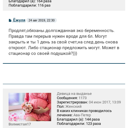
Благодарил (а):
164 раза
Поблагодарили:
116 раз
С
Ёжуля
24 авг 2019, 22:30
о
о
Продлят,обязаны.долгожданная эко беременность.
б
щ
Правда там перерыв нужен вроде для бл. Могут
е
закрыть и ты 1 день за свой счет,на след день снова
н
откроют. Либо стационар предложить могут. Может в
и
е
стационар со своей подушкой?)))
Девица на выданье
Сообщения:
1173
Зарегистрирован:
04 июн 2017, 13:09
Пол:
Женский
В каких клиниках проводилось
лечение:
Ава-Петер
Благодарил (а):
144 раза
Поблагодарили:
123 раза
Волнистая17