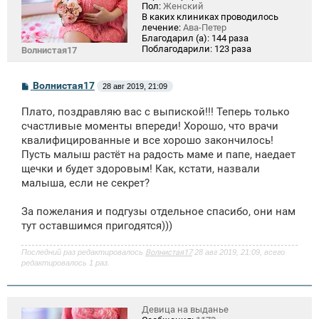
Пол:
Женский
В каких клиниках проводилось
лечение:
Ава-Петер
Благодарил (а):
144 раза
Поблагодарили:
123 раза
Волнистая17
С
Волнистая17
28 авг 2019, 21:09
о
о
Плато, поздравляю вас с выпиской!!! Теперь только
б
щ
счастливые моменты впереди! Хорошо, что врачи
е
квалифицированные и все хорошо закончилось!
н
Пусть малыш растёт на радость маме и папе, наедает
и
е
щечки и будет здоровым! Как, кстати, назвали
малыша, если не секрет?
За пожелания и подгузы отдельное спасибо, они нам
тут оставшимся пригодятся)))
Последний раз редактировалось
Волнистая17
28 авг 2019, 21:09, всего
редактировалось 1 раз.
Девица на выданье