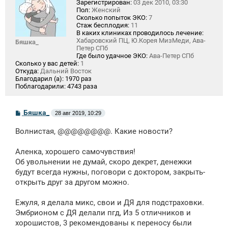
Зарегистрирован:
03 дек 2010, 03:30
Пол:
Женский
Сколько попыток ЭКО:
7
Стаж бесплодия:
11
В каких клиниках проводилось лечение:
Хабаровский ПЦ, Ю.Корея МизМеди, Ава-
Бяшка_
Петер СПб
Где было удачное ЭКО:
Ава-Петер СПб
Сколько у вас детей:
1
Откуда:
Дальний Восток
Благодарил (а):
1970 раз
Поблагодарили:
4743 раза
С
Бяшка_
28 авг 2019, 10:29
о
о
Волнистая, @@@@@@@@. Какие новости?
б
щ
е
Аленка, хорошего самочувствия!
н
Об увольнении не думай, скоро декрет, денежки
и
е
будут всегда нужны, поговори с доктором, закрыть-
открыть друг за другом можно.
Ежуля, я делала микс, свои и ДЯ для подстраховки.
Эмбрионом с ДЯ делали пгд, Из 5 отличников и
хорошистов, 3 рекомендованы к переносу были