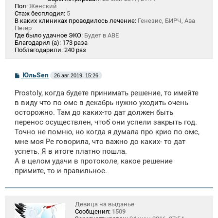
Пол:
Женский
Стаж бесплодия:
5
В каких клиниках проводилось лечение:
Генезис, БИРЧ, Ава
Петер
Где было удачное ЭКО:
Будет в АВЕ
Благодарил (а):
173 раза
Поблагодарили:
240 раз
С
ЮльSen
26 авг 2019, 15:26
о
о
Prostoly, когда будете принимать решение, то имейте
б
щ
в виду что по омс в декабрь нужно уходить очень
е
осторожно. Там до каких-то дат должен быть
н
перенос осуществлен, чтоб они успели закрыть год.
и
е
Точно не помню, но когда я думала про крио по омс,
мне моя Ре говорила, что важно до каких- то дат
успеть. Я в итоге платно пошла.
А в целом удачи в протоколе, какое решение
примите, то и правильное.
Девица на выданье
Сообщения:
1509