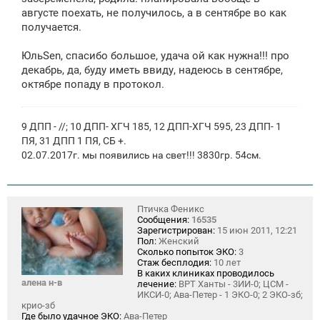
е
августе поехать, не получилось, а в сентябре во как
получается.
ЮльSen, спасибо большое, удача ой как нужна!!! про
декабрь, да, буду иметь ввиду, надеюсь в сентябре,
октябре попаду в протокол.
9 ДПП - //; 10 ДПП- ХГЧ 185, 12 ДПП-ХГЧ 595, 23 ДПП- 1
ПЯ, 31 ДПП 1 ПЯ, СБ +.
02.07.2017г. мы появились на свет!!! 3830гр. 54см.
Птичка Феникс
Сообщения:
16535
Зарегистрирован:
15 июн 2011, 12:21
Пол:
Женский
Сколько попыток ЭКО:
3
Стаж бесплодия:
10 лет
В каких клиниках проводилось
алена н-в
лечение:
ВРТ Ханты - 3ИИ-0; ЦСМ -
ИКСИ-0; Ава-Петер - 1 ЭКО-0; 2 ЭКО-зб;
крио-зб
Где было удачное ЭКО:
Ава-Петер