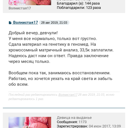
Благодарил (а):
144 раза
Поблагодарили:
123 раза
Волнистая17
С
Волнистая17
28 авг 2019, 21:03
о
о
Добрый вечер, девчули!
б
щ
У меня все нормально, только вот грустно.
е
Сдала материал на генетику в геномед. На
н
хромосомный матричный анализ, 33,5к заплатили.
и
е
Надеюсь даст нам он ответ. Правда заключение
через месяц только.
Вообщем пока так, занимаюсь восстановлением.
Работаю, но хочется уехать на край света и забыть
обо всем.
Последний раз редактировалось
Волнистая17
28 авг 2019, 21:03, всего
редактировалось 1 раз.
Девица на выданье
Сообщения:
1173
Зарегистрирован:
04 июн 2017, 13:09