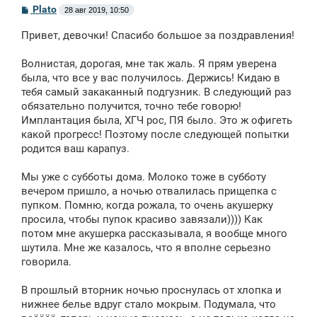
С
Plato
28 авг 2019, 10:50
о
о
Привет, девочки! Спасибо большое за поздравления!
б
щ
е
Волнистая, дорогая, мне так жаль. Я прям уверена
н
была, что все у вас получилось. Держись! Кидаю в
и
е
тебя самый закаканный подгузник. В следующий раз
обязательно получится, точно тебе говорю!
Имплантация была, ХГЧ рос, ПЯ было. Это ж офигеть
какой прогресс! Поэтому после следующей попытки
родится ваш карапуз.
Мы уже с субботы дома. Молоко тоже в субботу
вечером пришло, а ночью отвалилась прищепка с
пупком. Помню, когда рожала, то очень акушерку
просила, чтобы пупок красиво завязали)))) Как
потом мне акушерка рассказывала, я вообще много
шутила. Мне же казалось, что я вполне серьезно
говорила.
В прошлый вторник ночью проснулась от хлопка и
нижнее белье вдруг стало мокрым. Подумала, что