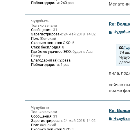
е
Поблагодарили:
240 раз
Мелатонин
Чудубыть
Re: Волше
Только зачали
Сообщения:
31
С
Чудубы
Зарегистрирован:
24 май 2018, 14:02
о
Пол:
Женский
о
Сколько попыток ЭКО:
5
б
Стаж бесплодия:
8
щ
Ёжу
Где было удачное ЭКО:
будет в Ава
е
14 ав
Петер
н
Чудуб
и
Благодарил (а):
2 раза
девоч
е
Поблагодарили:
1 раз
пила, под
сейчас пь
позже фол
Чудубыть
Re: Волше
Только зачали
Сообщения:
31
С
Чудубы
Зарегистрирован:
24 май 2018, 14:02
о
Пол:
Женский
о
Сколько попыток ЭКО:
5