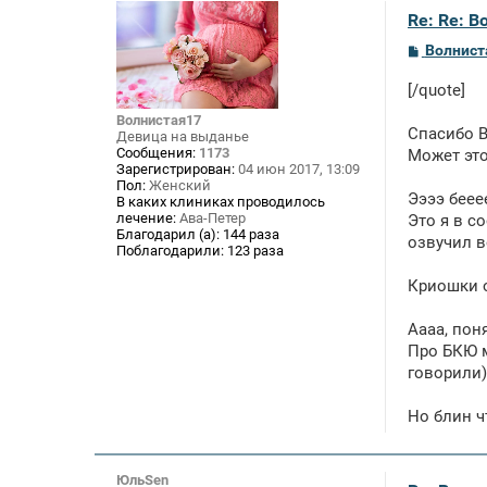
Re: Re: В
С
Волнист
о
о
[/quote]
б
щ
Волнистая17
е
Спасибо В
Девица на выданье
н
Сообщения:
1173
Может это
и
Зарегистрирован:
04 июн 2017, 13:09
е
Пол:
Женский
Ээээ беее
В каких клиниках проводилось
лечение:
Ава-Петер
Это я в с
Благодарил (а):
144 раза
озвучил в
Поблагодарили:
123 раза
Криошки о
Аааа, поня
Про БКЮ м
говорили)
Но блин ч
ЮльSen