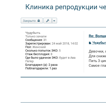
Клиника репродукции ч
Закрыто
Чудубыть
Re: Волше
Только зачали
Сообщения:
31
С
Чудубы
Зарегистрирован:
24 май 2018, 14:02
о
Пол:
Женский
о
Сколько попыток ЭКО:
5
Девочки,
б
Стаж бесплодия:
8
щ
Для сниже
Где было удачное ЭКО:
будет в Ава
е
Пить 3 ци
Петер
н
Благодарил (а):
2 раза
Самое гла
и
Поблагодарили:
1 раз
е