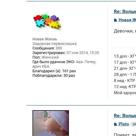
Re: Волше
С
Новая 
о
о
Девочки, 
б
щ
Новая Жизнь
е
Задорная первоклашка
н
Сообщения:
355
и
Зарегистрирован:
07 ноя 2014, 15:35
е
13 дпп - Х
Пол:
Женский
Где было удачное ЭКО:
Ава- Петер,
17 дпп - Х
врач КБА
21 дпп- ХГ
Благодарил (а):
161 раз
28 дпп - 1 
Поблагодарили:
30 раз
8 нед - КТР
12 нед -КТ
Мой здоро
Re: Волше
С
Plato
16
о
о
Привет, д