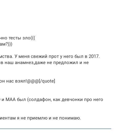
но тесты зло(((
ам?)))
мства. У меня свежий прот у него был в 2017.
чив наш анамнез,даже не предложил и не
 он нас взял!@@@[/quote]
Ю и МАА был (солдафон, как девчонки про него
циентам я не приемлю и не понимаю.