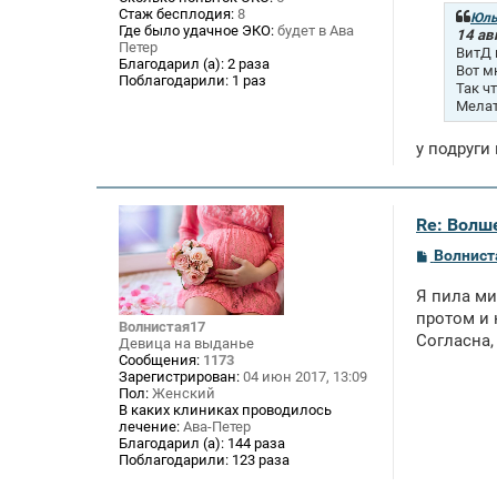
б
Стаж бесплодия:
8
щ
Юль
Где было удачное ЭКО:
будет в Ава
е
14 ав
Петер
н
ВитД 
и
Благодарил (а):
2 раза
Вот м
е
Поблагодарили:
1 раз
Так ч
Мелат
у подруги
Re: Волше
С
Волнист
о
о
Я пила ми
б
щ
протом и 
Волнистая17
е
Согласна,
Девица на выданье
н
Сообщения:
1173
и
Зарегистрирован:
04 июн 2017, 13:09
е
Пол:
Женский
В каких клиниках проводилось
лечение:
Ава-Петер
Благодарил (а):
144 раза
Поблагодарили:
123 раза