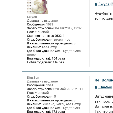
С
Ёжуля
о
о
Чудубыть 
б
Ёжуля
щ
то,что де
Девица на выданье
е
Сообщения:
1033
н
Зарегистрирован:
04 авг 2017, 19:32
и
Пол:
Женский
е
Сколько попыток ЭКО:
1
Стаж бесплодия:
вторичное
В каких клиниках проводилось
лечение:
Ава-Петер
Где было удачное ЭКО:
Будет в Ава-
петер
Благодарил (а):
164 раза
Поблагодарили:
116 раз
ЮльSen
Re: Волше
Девица на выданье
Сообщения:
1541
С
ЮльSen
Зарегистрирован:
20 май 2017, 21:11
о
Пол:
Женский
о
ВитД наве
Стаж бесплодия:
5
б
В каких клиниках проводилось
щ
так прост
лечение:
Генезис, БИРЧ, Ава Петер
е
Вот мне н
Где было удачное ЭКО:
Будет в АВЕ
н
Так что с
и
Благодарил (а):
173 раза