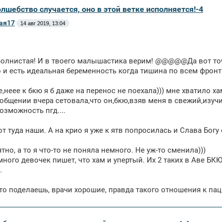
олшебство случается, оно в этой ветке исполняется!-4
ая17
14 авг 2019, 13:04
олнистая! И в твоего малышастика верим! @@@@@Да вот точ
 и есть идеальная беременность когда тишина по всем фронт
е,неее к бкю я б даже на перенос не поехала))) мне хватило ха
ообщении вчера сетовала,что он,бкю,взяв меня в свежий,изу
озможность пгд....
т туда наши. А на крио я уже к ятв попросилась и Слава Богу
тно, а то я что-то не поняла немного. Не уж-то сменила)))
ного девочек пишет, что хам и упертый. Их 2 таких в Аве БК
.
то поделаешь, врачи хорошие, правда такого отношения к па