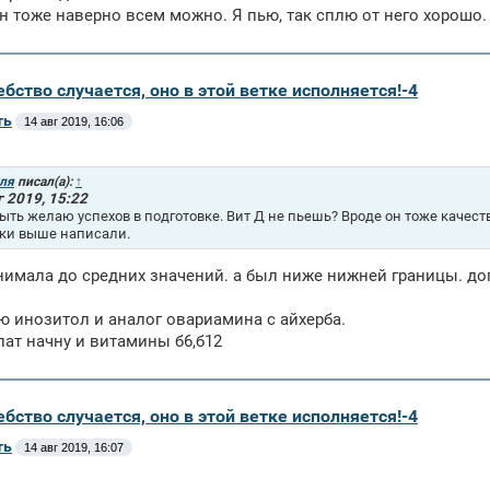
 тоже наверно всем можно. Я пью, так сплю от него хорошо.
бство случается, оно в этой ветке исполняется!-4
ть
14 авг 2019, 16:06
ля
писал(а):
↑
г 2019, 15:22
ыть желаю успехов в подготовке. Вит Д не пьешь? Вроде он тоже качест
ки выше написали.
нимала до средних значений. а был ниже нижней границы. доп
ю инозитол и аналог овариамина с айхерба.
ат начну и витамины б6,б12
бство случается, оно в этой ветке исполняется!-4
ть
14 авг 2019, 16:07