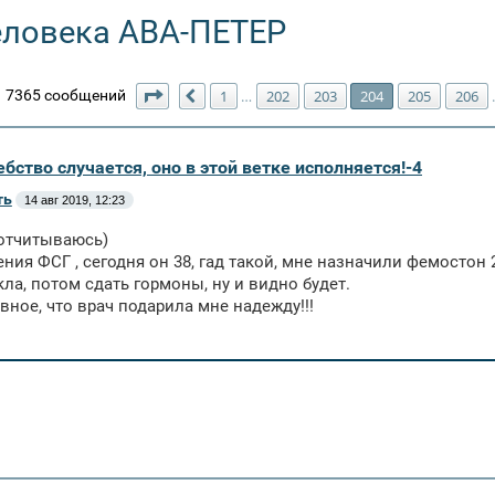
еловека АВА-ПЕТЕР
Страница
204
из
211
7365 сообщений
1
202
203
204
205
206
…
Пред.
бство случается, оно в этой ветке исполняется!-4
ть
14 авг 2019, 12:23
 отчитываюсь)
ния ФСГ , сегодня он 38, гад такой, мне назначили фемостон 2
кла, потом сдать гормоны, ну и видно будет.
вное, что врач подарила мне надежду!!!