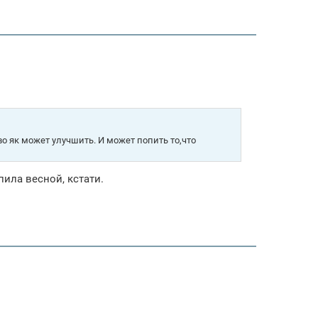
во як может улучшить. И может попить то,что
ила весной, кстати.