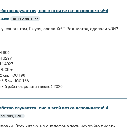
бство случается, оно в этой ветке исполняется!-4
Жизнь
16 авг 2019, 11:52
ну как вы там, Ежуля, сдала ХгЧ? Волнистая, сделали уЗИ?
ГЧ 806
ГЧ 3297
Ч 14027
ПЯ, СБ +
 2 см, ЧСС 190
Р 6,5 см ЧСС 166
вый ребенок родится весной 2020г
бство случается, оно в этой ветке исполняется!-4
 авг 2019, 12:03
евочки. Всех читаю, но с телефона жуть неудобно писать.