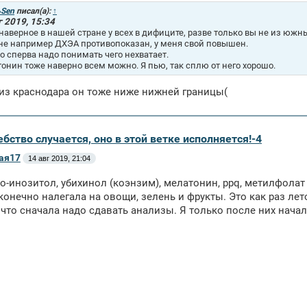
Sen
писал(а):
↑
г 2019, 15:34
наверное в нашей стране у всех в дифиците, разве только вы не из южных
не например ДХЭА противопоказан, у меня свой повышен.
то сперва надо понимать чего нехватает.
онин тоже наверно всем можно. Я пью, так сплю от него хорошо.
 из краснодара он тоже ниже нижней границы(
бство случается, оно в этой ветке исполняется!-4
ая17
14 авг 2019, 21:04
о-инозитол, убихинол (коэнзим), мелатонин, ppq, метилфола
конечно налегала на овощи, зелень и фрукты. Это как раз лет
 что сначала надо сдавать анализы. Я только после них начал