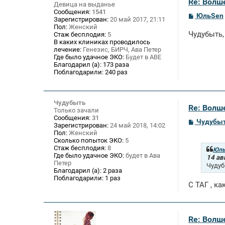
Re: Волше
Девица на выданье
Сообщения:
1541
С
ЮльSen
Зарегистрирован:
20 май 2017, 21:11
о
Пол:
Женский
о
Чудубыть,
Стаж бесплодия:
5
б
В каких клиниках проводилось
щ
лечение:
Генезис, БИРЧ, Ава Петер
е
Где было удачное ЭКО:
Будет в АВЕ
н
и
Благодарил (а):
173 раза
е
Поблагодарили:
240 раз
Чудубыть
Re: Волше
Только зачали
Сообщения:
31
С
Чудубы
Зарегистрирован:
24 май 2018, 14:02
о
Пол:
Женский
о
Сколько попыток ЭКО:
5
б
Стаж бесплодия:
8
щ
Юль
Где было удачное ЭКО:
будет в Ава
е
14 ав
Петер
н
Чудуб
и
Благодарил (а):
2 раза
е
Поблагодарили:
1 раз
С ТАГ , к
Re: Волше