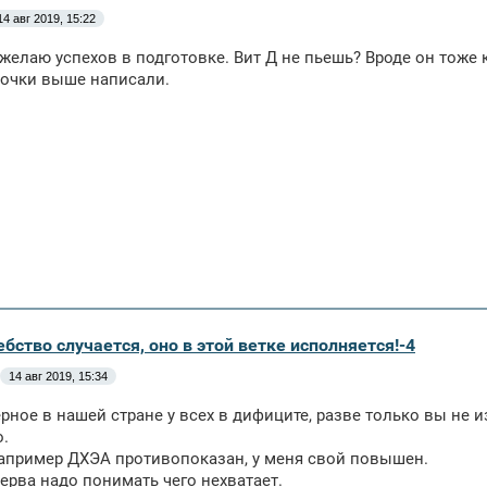
14 авг 2019, 15:22
желаю успехов в подготовке. Вит Д не пьешь? Вроде он тоже 
вочки выше написали.
бство случается, оно в этой ветке исполняется!-4
14 авг 2019, 15:34
рное в нашей стране у всех в дифиците, разве только вы не 
о.
апример ДХЭА противопоказан, у меня свой повышен.
перва надо понимать чего нехватает.