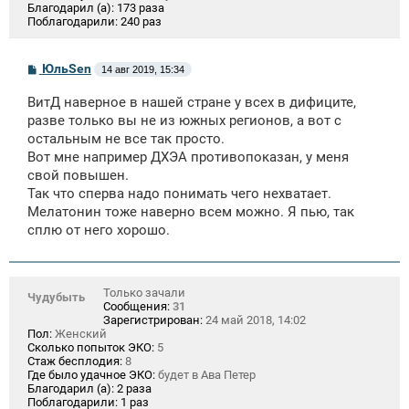
Благодарил (а):
173 раза
Поблагодарили:
240 раз
С
ЮльSen
14 авг 2019, 15:34
о
о
ВитД наверное в нашей стране у всех в дифиците,
б
щ
разве только вы не из южных регионов, а вот с
е
остальным не все так просто.
н
Вот мне например ДХЭА противопоказан, у меня
и
е
свой повышен.
Так что сперва надо понимать чего нехватает.
Мелатонин тоже наверно всем можно. Я пью, так
сплю от него хорошо.
Только зачали
Чудубыть
Сообщения:
31
Зарегистрирован:
24 май 2018, 14:02
Пол:
Женский
Сколько попыток ЭКО:
5
Стаж бесплодия:
8
Где было удачное ЭКО:
будет в Ава Петер
Благодарил (а):
2 раза
Поблагодарили:
1 раз