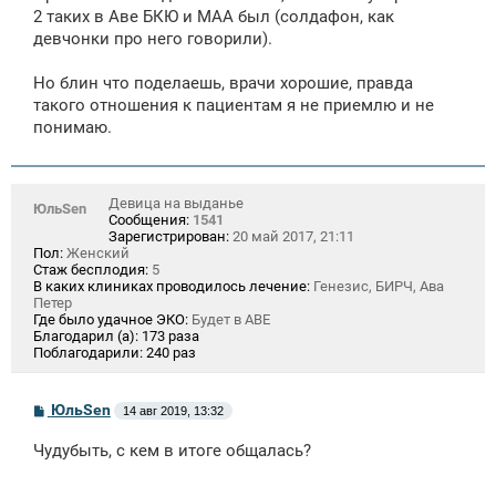
2 таких в Аве БКЮ и МАА был (солдафон, как
девчонки про него говорили).
Но блин что поделаешь, врачи хорошие, правда
такого отношения к пациентам я не приемлю и не
понимаю.
Девица на выданье
ЮльSen
Сообщения:
1541
Зарегистрирован:
20 май 2017, 21:11
Пол:
Женский
Стаж бесплодия:
5
В каких клиниках проводилось лечение:
Генезис, БИРЧ, Ава
Петер
Где было удачное ЭКО:
Будет в АВЕ
Благодарил (а):
173 раза
Поблагодарили:
240 раз
С
ЮльSen
14 авг 2019, 13:32
о
о
Чудубыть, с кем в итоге общалась?
б
щ
е