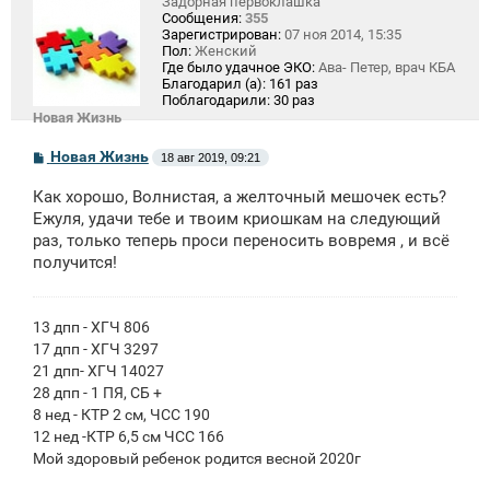
Задорная первоклашка
Сообщения:
355
Зарегистрирован:
07 ноя 2014, 15:35
Пол:
Женский
Где было удачное ЭКО:
Ава- Петер, врач КБА
Благодарил (а):
161 раз
Поблагодарили:
30 раз
Новая Жизнь
С
Новая Жизнь
18 авг 2019, 09:21
о
о
Как хорошо, Волнистая, а желточный мешочек есть?
б
щ
Ежуля, удачи тебе и твоим криошкам на следующий
е
раз, только теперь проси переносить вовремя , и всё
н
получится!
и
е
13 дпп - ХГЧ 806
17 дпп - ХГЧ 3297
21 дпп- ХГЧ 14027
28 дпп - 1 ПЯ, СБ +
8 нед - КТР 2 см, ЧСС 190
12 нед -КТР 6,5 см ЧСС 166
Мой здоровый ребенок родится весной 2020г