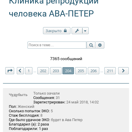
Клиника репродукции
человека АВА-ПЕТЕР
Закрыто
Поиск
Расширенный п
7365 сообщений
Страница
204
из
211
1
202
203
204
205
206
211
…
…
Пред.
Сл
Только зачали
Чудубыть
Сообщения:
31
Зарегистрирован:
24 май 2018, 14:02
Пол:
Женский
Сколько попыток ЭКО:
5
Стаж бесплодия:
8
Где было удачное ЭКО:
будет в Ава Петер
Благодарил (а):
2 раза
Поблагодарили:
1 раз