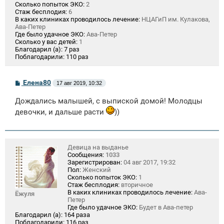
Сколько попыток ЭКО:
2
Стаж бесплодия:
6
В каких клиниках проводилось лечение:
НЦАГиП им. Кулакова,
Ава-Петер
Где было удачное ЭКО:
Ава-Петер
Сколько у вас детей:
1
Благодарил (а):
7 раз
Поблагодарили:
110 раз
С
Елена80
17 авг 2019, 10:32
о
о
Дождались малышей, с выпиской домой! Молодцы
б
щ
девочки, и дальше расти
))
е
н
и
е
Девица на выданье
Сообщения:
1033
Зарегистрирован:
04 авг 2017, 19:32
Пол:
Женский
Сколько попыток ЭКО:
1
Стаж бесплодия:
вторичное
В каких клиниках проводилось лечение:
Ава-
Ёжуля
Петер
Где было удачное ЭКО:
Будет в Ава-петер
Благодарил (а):
164 раза
Поблагодарили:
116 раз