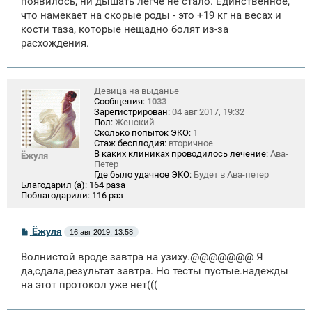
появилось, ни дышать легче не стало. Единственное,
что намекает на скорые роды - это +19 кг на весах и
кости таза, которые нещадно болят из-за
расхождения.
Девица на выданье
Сообщения:
1033
Зарегистрирован:
04 авг 2017, 19:32
Пол:
Женский
Сколько попыток ЭКО:
1
Стаж бесплодия:
вторичное
В каких клиниках проводилось лечение:
Ава-
Ёжуля
Петер
Где было удачное ЭКО:
Будет в Ава-петер
Благодарил (а):
164 раза
Поблагодарили:
116 раз
С
Ёжуля
16 авг 2019, 13:58
о
о
Волнистой вроде завтра на узиху.@@@@@@@ Я
б
щ
да,сдала,результат завтра. Но тесты пустые.надежды
е
на этот протокол уже нет(((
н
и
е