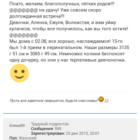
о
Плато, желаем, благополучных, лёгких родов!!!
б
щ
@@@@@@@ на удачу! Уже совсем скоро
е
долгожданная встреча!!!
н
Девочки, Аленка, Ежуля, Волнистая, и вам уйму
и
е
кулачков, чтобы все получилось, как вы того хотите!
@@@@@@@
Мы дома с 02.08, все хорошо, наслаждаемся! 15-го
был 1-й прием в перинатальном. Наши размеры 3135
г 51 см и 3085 г 49 см. Немножко колики беспокоят
одну дочурку, но они у нас терпеливые девчоночки.
Пусть все заветное свершится, будьте счастливы!
:);)
Трудный подросток
Елена80
Сообщения:
595
Зарегистрирован:
23 дек 2015, 20:01
Пол:
Женский