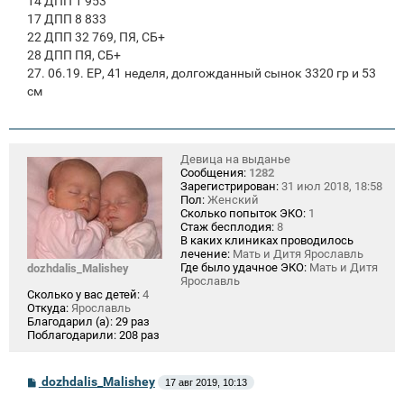
14 ДПП 1 953
17 ДПП 8 833
22 ДПП 32 769, ПЯ, СБ+
28 ДПП ПЯ, СБ+
27. 06.19. ЕР, 41 неделя, долгожданный сынок 3320 гр и 53
см
Девица на выданье
Сообщения:
1282
Зарегистрирован:
31 июл 2018, 18:58
Пол:
Женский
Сколько попыток ЭКО:
1
Стаж бесплодия:
8
В каких клиниках проводилось
лечение:
Мать и Дитя Ярославль
Где было удачное ЭКО:
Мать и Дитя
dozhdalis_Malishey
Ярославль
Сколько у вас детей:
4
Откуда:
Ярославль
Благодарил (а):
29 раз
Поблагодарили:
208 раз
С
dozhdalis_Malishey
17 авг 2019, 10:13
о