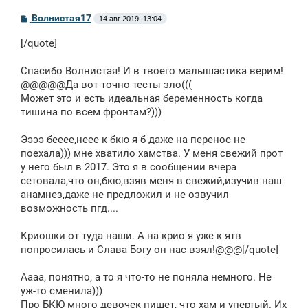
С
Волнистая17
14 авг 2019, 13:04
о
о
[/quote]
б
щ
е
Спасибо Волнистая! И в твоего малышастика верим!
н
@@@@@Да вот точно тесты зло(((
и
е
Может это и есть идеальная беременность когда
тишина по всем фронтам?)))
Ээээ бееее,неее к бкю я б даже на перенос не
поехала))) мне хватило хамства. У меня свежий прот
у него был в 2017. Это я в сообщении вчера
сетовала,что он,бкю,взяв меня в свежий,изучив наш
анамнез,даже не предложил и не озвучил
возможность пгд....
Криошки от туда наши. А на крио я уже к ятв
попросилась и Слава Богу он нас взял!@@@[/quote]
Аааа, понятно, а то я что-то не поняла немного. Не
уж-то сменила)))
Про БКЮ много девочек пишет, что хам и упертый. Их