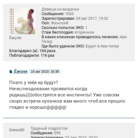
Девица на выданье
Сообщения:
1033
Зарегистрирован:
04 авг 2017, 19:32
Пол:
Женский
Сколько попыток ЭКО:
1
Стаж бесплодия:
вторичное
В каких клиниках проводилось лечение:
Ава-
Ёжуля
Петер
Где было удачное ЭКО:
Будет в Ава-петер
Благодарил (а):
164 раза
Поблагодарили:
116 раз
С
Ёжуля
16 авг 2019, 16:38
о
о
Плато у тебя ер будут?
б
щ
Ниче,гнездование проявится когда
е
родишь))))обострятся все инстинкты! Уже совсем
н
скоро встреча кулачков вам много чтоб все прошло
и
е
гладко и хорошо@@@@@
Трудный подросток
Елена80
Сообщения:
595
Зарегистрирован:
23 дек 2015, 20:01