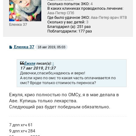
Сколько попыток ЭКО:
4
В каких клиниках проводилось лечение:
Ава-Петер СПб
Где было удачное ЭКО:
Ава-Петер врач ЯТВ
Сколько у вас детей:
3
Еленка 37
Благодарил (а):
251 раз
Поблагодарили:
177 раз
С
Еленка 37
18 авг 2019, 05:03
о
о
б
щ
Ёжуля
писал(а):
↑
е
17 авг 2019, 21:37
н
Девочки,спасибо,надеюсь и верю!
и
А если крио по омс то какая часть оплачивается по
е
омс? Вроде только стоимость переноса?
Ежуля, крио полностью по ОМСу, я в мае делала в
Аве. Купишь только лекарства.
Следующий раз будет победным обязательно.
7 дпп хгч 61
9 дпп хгч 284