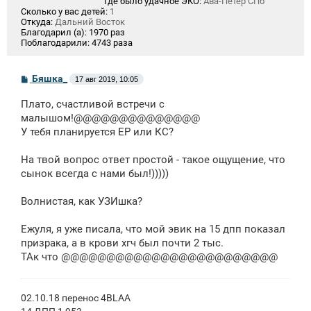
Где было удачное ЭКО:
Ава-Петер СПб
Сколько у вас детей:
1
Откуда:
Дальний Восток
Благодарил (а):
1970 раз
Поблагодарили:
4743 раза
С
Бяшка_
17 авг 2019, 10:05
о
о
Плато, счастливой встречи с
б
щ
малышом!@@@@@@@@@@@@@@
е
У тебя планируется ЕР или КС?
н
и
е
На твой вопрос ответ простой - такое ощущение, что
сынок всегда с нами был!)))))
Волнистая, как УЗИшка?
Ежуля, я уже писала, что мой эвик на 15 дпп показал
призрака, а в крови хгч был почти 2 тыс.
ТАк что @@@@@@@@@@@@@@@@@@@@@@@@
02.10.18 перенос 4BLAA