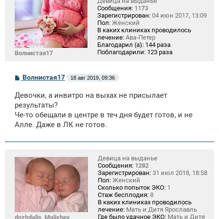
Девица на выданье
Сообщения:
1173
Зарегистрирован:
04 июн 2017, 13:09
Пол:
Женский
В каких клиниках проводилось
лечение:
Ава-Петер
Благодарил (а):
144 раза
Поблагодарили:
123 раза
Волнистая17
С
Волнистая17
18 авг 2019, 09:36
о
о
Девочки, а инвитро на выхах не присылает
б
щ
результаты?
е
Че-то обещали в центре в теч дня будет готов, и не
н
Алле. Даже в ЛК не готов.
и
е
Девица на выданье
Сообщения:
1282
Зарегистрирован:
31 июл 2018, 18:58
Пол:
Женский
Сколько попыток ЭКО:
1
Стаж бесплодия:
8
В каких клиниках проводилось
лечение:
Мать и Дитя Ярославль
Где было удачное ЭКО:
Мать и Дитя
dozhdalis_Malishey