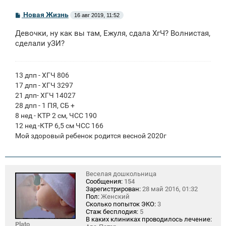
С
Новая Жизнь
16 авг 2019, 11:52
о
о
Девочки, ну как вы там, Ежуля, сдала ХгЧ? Волнистая,
б
щ
сделали уЗИ?
е
н
и
е
13 дпп - ХГЧ 806
17 дпп - ХГЧ 3297
21 дпп- ХГЧ 14027
28 дпп - 1 ПЯ, СБ +
8 нед - КТР 2 см, ЧСС 190
12 нед -КТР 6,5 см ЧСС 166
Мой здоровый ребенок родится весной 2020г
Веселая дошкольница
Сообщения:
154
Зарегистрирован:
28 май 2016, 01:32
Пол:
Женский
Сколько попыток ЭКО:
3
Стаж бесплодия:
5
В каких клиниках проводилось лечение:
Plato