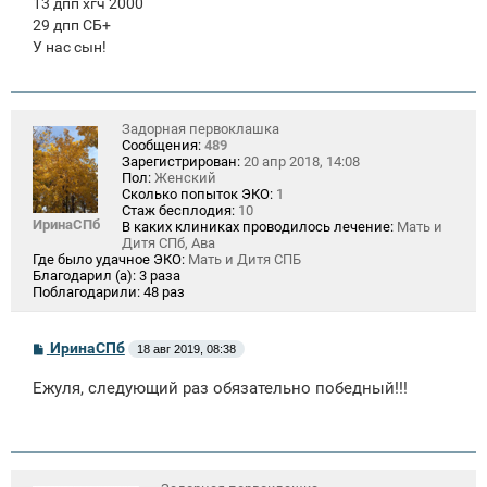
13 дпп хгч 2000
29 дпп СБ+
У нас сын!
Задорная первоклашка
Сообщения:
489
Зарегистрирован:
20 апр 2018, 14:08
Пол:
Женский
Сколько попыток ЭКО:
1
Стаж бесплодия:
10
ИринаСПб
В каких клиниках проводилось лечение:
Мать и
Дитя СПб, Ава
Где было удачное ЭКО:
Мать и Дитя СПБ
Благодарил (а):
3 раза
Поблагодарили:
48 раз
С
ИринаСПб
18 авг 2019, 08:38
о
о
Ежуля, следующий раз обязательно победный!!!
б
щ
е
н
и
е