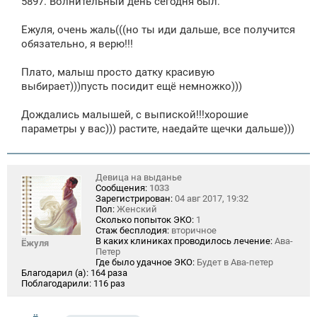
5897. Волнительный день сегодня был.
и
е
Ежуля, очень жаль(((но ты иди дальше, все получится
обязательно, я верю!!!
Плато, малыш просто датку красивую
выбирает)))пусть посидит ещё немножко)))
Дождались малышей, с выпиской!!!хорошие
параметры у вас))) растите, наедайте щечки дальше)))
Девица на выданье
Сообщения:
1033
Зарегистрирован:
04 авг 2017, 19:32
Пол:
Женский
Сколько попыток ЭКО:
1
Стаж бесплодия:
вторичное
В каких клиниках проводилось лечение:
Ава-
Ёжуля
Петер
Где было удачное ЭКО:
Будет в Ава-петер
Благодарил (а):
164 раза
Поблагодарили:
116 раз