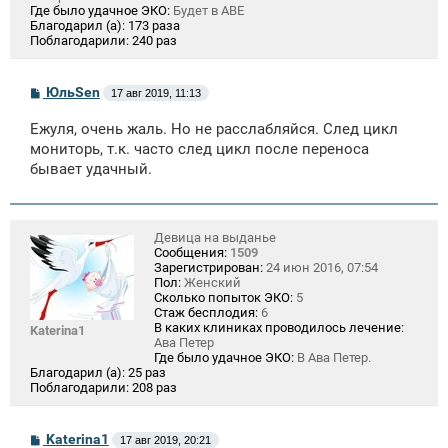
Где было удачное ЭКО:
Будет в АВЕ
Благодарил (а):
173 раза
Поблагодарили:
240 раз
С
ЮльSen
17 авг 2019, 11:13
о
о
Ежуля, очень жаль. Но не расслабляйся. След цикл
б
щ
мониторь, т.к. часто след цикл после переноса
е
бывает удачный.
н
и
е
Девица на выданье
Сообщения:
1509
Зарегистрирован:
24 июн 2016, 07:54
Пол:
Женский
Сколько попыток ЭКО:
5
Стаж бесплодия:
6
В каких клиниках проводилось лечение:
Katerina1
Ава Петер
Где было удачное ЭКО:
В Ава Петер.
Благодарил (а):
25 раз
Поблагодарили:
208 раз
С
Katerina1
17 авг 2019, 20:21