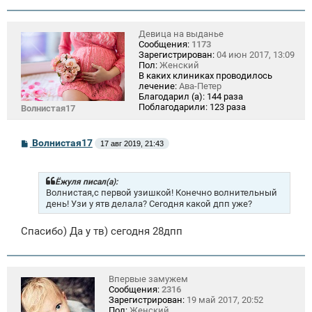
е
Девица на выданье
Сообщения:
1173
Зарегистрирован:
04 июн 2017, 13:09
Пол:
Женский
В каких клиниках проводилось
лечение:
Ава-Петер
Благодарил (а):
144 раза
Поблагодарили:
123 раза
Волнистая17
С
Волнистая17
17 авг 2019, 21:43
о
о
б
щ
Ёжуля писал(а):
е
Волнистая,с первой узишкой! Конечно волнительный
н
день! Узи у ятв делала? Сегодня какой дпп уже?
и
е
Спасибо) Да у тв) сегодня 28дпп
Впервые замужем
Сообщения:
2316
Зарегистрирован:
19 май 2017, 20:52
Пол:
Женский