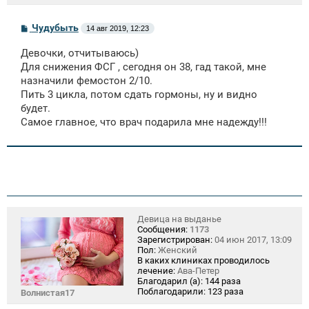
С
Чудубыть
14 авг 2019, 12:23
о
о
Девочки, отчитываюсь)
б
щ
Для снижения ФСГ , сегодня он 38, гад такой, мне
е
назначили фемостон 2/10.
н
Пить 3 цикла, потом сдать гормоны, ну и видно
и
е
будет.
Самое главное, что врач подарила мне надежду!!!
Девица на выданье
Сообщения:
1173
Зарегистрирован:
04 июн 2017, 13:09
Пол:
Женский
В каких клиниках проводилось
лечение:
Ава-Петер
Благодарил (а):
144 раза
Поблагодарили:
123 раза
Волнистая17