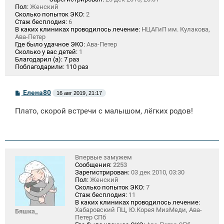
Пол:
Женский
Сколько попыток ЭКО:
2
Стаж бесплодия:
6
В каких клиниках проводилось лечение:
НЦАГиП им. Кулакова,
Ава-Петер
Где было удачное ЭКО:
Ава-Петер
Сколько у вас детей:
1
Благодарил (а):
7 раз
Поблагодарили:
110 раз
С
Елена80
16 авг 2019, 21:17
о
о
Плато, скорой встречи с малышом, лёгких родов!
б
щ
е
н
и
е
Впервые замужем
Сообщения:
2253
Зарегистрирован:
03 дек 2010, 03:30
Пол:
Женский
Сколько попыток ЭКО:
7
Стаж бесплодия:
11
В каких клиниках проводилось лечение:
Хабаровский ПЦ, Ю.Корея МизМеди, Ава-
Бяшка_
Петер СПб