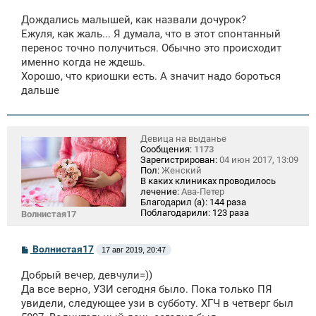
о
о
Дождались малышей, как назвали дочурок?
б
щ
Ежуля, как жаль... Я думала, что в этот спонтанный
е
перенос точно получиться. Обычно это происходит
н
именно когда не ждешь.
и
е
Хорошо, что криошки есть. А значит надо бороться
дальше
Девица на выданье
Сообщения:
1173
Зарегистрирован:
04 июн 2017, 13:09
Пол:
Женский
В каких клиниках проводилось
лечение:
Ава-Петер
Благодарил (а):
144 раза
Поблагодарили:
123 раза
Волнистая17
С
Волнистая17
17 авг 2019, 20:47
о
о
Добрый вечер, девчули=))
б
щ
Да все верно, УЗИ сегодня было. Пока только ПЯ
е
увидели, следующее узи в субботу. ХГЧ в четверг был
н