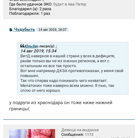
Где было удачное ЭКО:
будет в Ава Петер
Благодарил (а):
2 раза
Поблагодарили:
1 раз
С
Чудубыть
14 авг 2019, 16:07
о
о
б
щ
ЮльSen
писал(а):
↑
е
14 авг 2019, 15:34
н
ВитД наверное в нашей стране у всех в дифиците,
и
разве только вы не из южных регионов, а вот с
е
остальным не все так просто.
Вот мне например ДХЭА противопоказан, у меня свой
повышен.
Так что сперва надо понимать чего нехватает.
Мелатонин тоже наверно всем можно. Я пью, так
сплю от него хорошо.
у подруги из краснодара он тоже ниже нижней
границы(
Девица на выданье
Сообщения:
1173