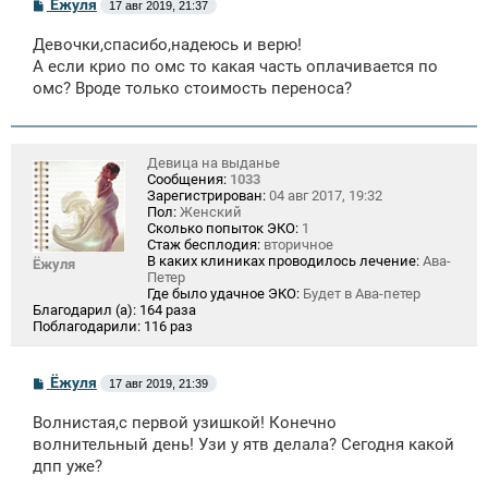
С
Ёжуля
17 авг 2019, 21:37
о
о
Девочки,спасибо,надеюсь и верю!
б
щ
А если крио по омс то какая часть оплачивается по
е
омс? Вроде только стоимость переноса?
н
и
е
Девица на выданье
Сообщения:
1033
Зарегистрирован:
04 авг 2017, 19:32
Пол:
Женский
Сколько попыток ЭКО:
1
Стаж бесплодия:
вторичное
В каких клиниках проводилось лечение:
Ава-
Ёжуля
Петер
Где было удачное ЭКО:
Будет в Ава-петер
Благодарил (а):
164 раза
Поблагодарили:
116 раз
С
Ёжуля
17 авг 2019, 21:39
о
о
Волнистая,с первой узишкой! Конечно
б
щ
волнительный день! Узи у ятв делала? Сегодня какой
е
дпп уже?
н
и