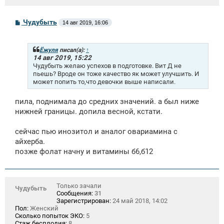
С
Чудубыть
14 авг 2019, 16:06
о
о
б
щ
Ёжуля
писал(а):
↑
е
14 авг 2019, 15:22
н
Чудубыть желаю успехов в подготовке. Вит Д не
и
пьешь? Вроде он тоже качество як может улучшить. И
е
может попить то,что девочки выше написали.
пила, поднимала до средних значений. а был ниже
нижней границы. допила весной, кстати.
сейчас пью инозитол и аналог овариамина с
айхерба.
позже фолат начну и витамины б6,б12
Только зачали
Чудубыть
Сообщения:
31
Зарегистрирован:
24 май 2018, 14:02
Пол:
Женский
Сколько попыток ЭКО:
5
Стаж бесплодия:
8