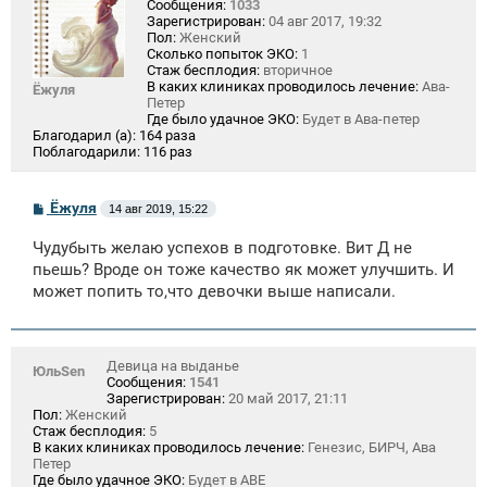
Сообщения:
1033
Зарегистрирован:
04 авг 2017, 19:32
Пол:
Женский
Сколько попыток ЭКО:
1
Стаж бесплодия:
вторичное
В каких клиниках проводилось лечение:
Ава-
Ёжуля
Петер
Где было удачное ЭКО:
Будет в Ава-петер
Благодарил (а):
164 раза
Поблагодарили:
116 раз
С
Ёжуля
14 авг 2019, 15:22
о
о
Чудубыть желаю успехов в подготовке. Вит Д не
б
щ
пьешь? Вроде он тоже качество як может улучшить. И
е
может попить то,что девочки выше написали.
н
и
е
Девица на выданье
ЮльSen
Сообщения:
1541
Зарегистрирован:
20 май 2017, 21:11
Пол:
Женский
Стаж бесплодия:
5
В каких клиниках проводилось лечение:
Генезис, БИРЧ, Ава
Петер
Где было удачное ЭКО:
Будет в АВЕ