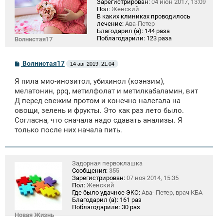
Зарегистрирован:
04 июн 2017, 13:09
Пол:
Женский
В каких клиниках проводилось
лечение:
Ава-Петер
Благодарил (а):
144 раза
Поблагодарили:
123 раза
Волнистая17
С
Волнистая17
14 авг 2019, 21:04
о
о
Я пила мио-инозитол, убихинол (коэнзим),
б
щ
мелатонин, ppq, метилфолат и метилкабаламин, вит
е
Д перед свежим протом и конечно налегала на
н
овощи, зелень и фрукты. Это как раз лето было.
и
е
Согласна, что сначала надо сдавать анализы. Я
только после них начала пить.
Задорная первоклашка
Сообщения:
355
Зарегистрирован:
07 ноя 2014, 15:35
Пол:
Женский
Где было удачное ЭКО:
Ава- Петер, врач КБА
Благодарил (а):
161 раз
Поблагодарили:
30 раз
Новая Жизнь