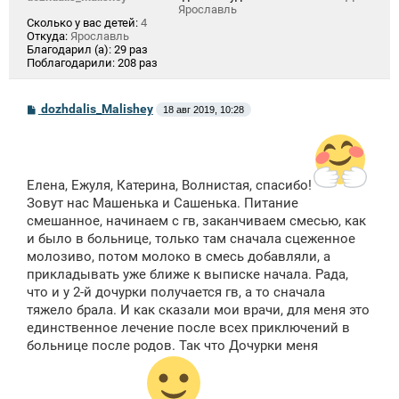
Ярославль
Сколько у вас детей:
4
Откуда:
Ярославль
Благодарил (а):
29 раз
Поблагодарили:
208 раз
С
dozhdalis_Malishey
18 авг 2019, 10:28
о
о
б
щ
е
н
Елена, Ежуля, Катерина, Волнистая, спасибо!
и
Зовут нас Машенька и Сашенька. Питание
е
смешанное, начинаем с гв, заканчиваем смесью, как
и было в больнице, только там сначала сцеженное
молозиво, потом молоко в смесь добавляли, а
прикладывать уже ближе к выписке начала. Рада,
что и у 2-й дочурки получается гв, а то сначала
тяжело брала. И как сказали мои врачи, для меня это
единственное лечение после всех приключений в
больнице после родов. Так что Дочурки меня