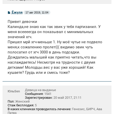
С
Ёжуля
17 авг 2019, 11:04
о
о
Привет девочки
б
щ
Калинда,не знаю как так эвик у тебя партизанил. У
е
меня всеееегда он показывал с минимальных
н
значений хгч.
и
е
Пришел мрй хгч-меньше 1. Ну моё чутье не подвело
меня,к сожалению пролет((( видимо эвик чуть
полосатил от хгч 3000 в день подсадки.
Дождались малышей как приятно читать,что вы
наслаждаетесь! Несмотря на трудности с двумя
детками! Молодцы.вес у вас уже хороший! Как
кушаете? Грудь или и смесь тоже?
Девица на выданье
ЮльSen
Сообщения:
1541
Зарегистрирован:
20 май 2017, 21:11
Пол:
Женский
Стаж бесплодия:
5
В каких клиниках проводилось лечение:
Генезис, БИРЧ, Ава
Петер