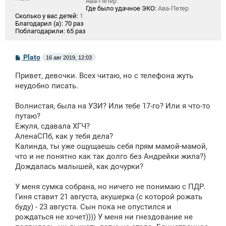
Ава-Петер
Где было удачное ЭКО:
Ава-Петер
Сколько у вас детей:
1
Благодарил (а):
70 раз
Поблагодарили:
65 раз
С
Plato
16 авг 2019, 12:03
о
о
Привет, девочки. Всех читаю, но с телефона жуть
б
щ
неудобно писать.
е
н
Волнистая, была на УЗИ? Или тебе 17-го? Или я что-то
и
е
путаю?
Ежуля, сдавала ХГЧ?
АленаСПб, как у тебя дела?
Калинда, ты уже ощущаешь себя прям мамой-мамой,
что и не понятно как так долго без Андрейки жила?)
Дождалась малышей, как дочурки?
У меня сумка собрана, но ничего не понимаю с ПДР.
Гиня ставит 21 августа, акушерка (с которой рожать
буду) - 23 августа. Сын пока не опустился и
рождаться не хочет)))) У меня ни гнездование не