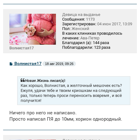
Девица на выданье
Сообщения:
1173
Зарегистрирован:
04 июн 2017, 13:09
Пол:
Женский
В каких клиниках проводилось
лечение:
Ава-Петер
Благодарил (а):
144 раза
Поблагодарили:
123 раза
Волнистая17
С
Волнистая17
18 авг 2019, 09:26
о
о
б
щ
Новая Жизнь писал(а):
е
Как хорошо, Волнистая, а желточный мешочек есть?
н
Ежуля, удачи тебе и твоим криошкам на следующий
и
раз, только теперь проси переносить вовремя , и всё
е
получится!
Ничего про него не написано.
Просто написал ПЯ до 10мм, хорион однородный.