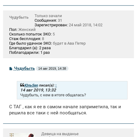
н
и
е
Только зачали
Чудубыть
Сообщения:
31
Зарегистрирован:
24 май 2018, 14:02
Пол:
Женский
Сколько попыток ЭКО:
5
Стаж бесплодия:
8
Где было удачное ЭКО:
будет в Ава Петер
Благодарил (а):
2 раза
Поблагодарили:
1 раз
С
Чудубыть
14 авг 2019, 14:38
о
о
б
щ
ЮльSen
писал(а):
↑
е
14 авг 2019, 13:32
н
Чудубыть, с кем в итоге общалась?
и
е
С ТАГ , как я ее в самом начале заприметила, так и
решила все таки с ней пообщаться.
Девица на выданье