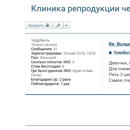
Клиника репродукции ч
Закрыто
Чудубыть
Re: Волше
Только зачали
Сообщения:
31
С
Чудубы
Зарегистрирован:
24 май 2018, 14:02
о
Пол:
Женский
о
Сколько попыток ЭКО:
5
Девочки,
б
Стаж бесплодия:
8
щ
Для сниже
Где было удачное ЭКО:
будет в Ава
е
Пить 3 ци
Петер
н
Благодарил (а):
2 раза
Самое гла
и
Поблагодарили:
1 раз
е