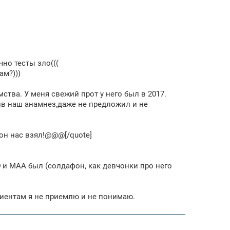
но тесты зло(((
ам?)))
мства. У меня свежий прот у него был в 2017.
чив наш анамнез,даже не предложил и не
 он нас взял!@@@[/quote]
Ю и МАА был (солдафон, как девчонки про него
циентам я не приемлю и не понимаю.