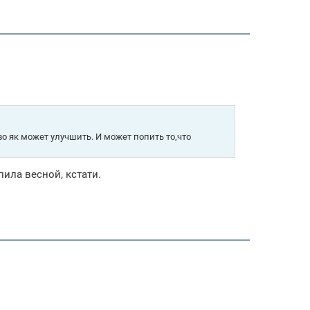
во як может улучшить. И может попить то,что
ила весной, кстати.