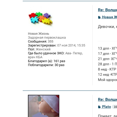
Re: Волше
С
Новая 
о
о
Девочки, 
б
щ
Новая Жизнь
е
Задорная первоклашка
н
Сообщения:
355
и
Зарегистрирован:
07 ноя 2014, 15:35
е
13 дпп - Х
Пол:
Женский
Где было удачное ЭКО:
Ава- Петер,
17 дпп - Х
врач КБА
21 дпп- ХГ
Благодарил (а):
161 раз
28 дпп - 1 
Поблагодарили:
30 раз
8 нед - КТР
12 нед -КТ
Мой здоро
Re: Волше
С
Plato
16
о
о
Привет, д