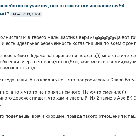
олшебство случается, оно в этой ветке исполняется!-4
ая17
14 авг 2019, 13:04
олнистая! И в твоего малышастика верим! @@@@@Да вот точ
 и есть идеальная беременность когда тишина по всем фронт
е,неее к бкю я б даже на перенос не поехала))) мне хватило ха
ообщении вчера сетовала,что он,бкю,взяв меня в свежий,изу
озможность пгд....
т туда наши. А на крио я уже к ятв попросилась и Слава Богу
тно, а то я что-то не поняла немного. Не уж-то сменила)))
ного девочек пишет, что хам и упертый. Их 2 таких в Аве БК
.
то поделаешь, врачи хорошие, правда такого отношения к па