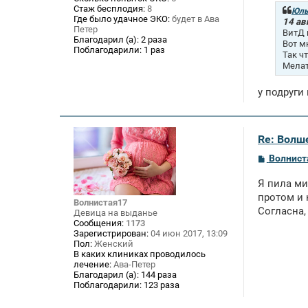
б
Стаж бесплодия:
8
щ
Юль
Где было удачное ЭКО:
будет в Ава
е
14 ав
Петер
н
ВитД 
и
Благодарил (а):
2 раза
Вот м
е
Поблагодарили:
1 раз
Так ч
Мелат
у подруги
Re: Волше
С
Волнист
о
о
Я пила ми
б
щ
протом и 
Волнистая17
е
Согласна,
Девица на выданье
н
Сообщения:
1173
и
Зарегистрирован:
04 июн 2017, 13:09
е
Пол:
Женский
В каких клиниках проводилось
лечение:
Ава-Петер
Благодарил (а):
144 раза
Поблагодарили:
123 раза