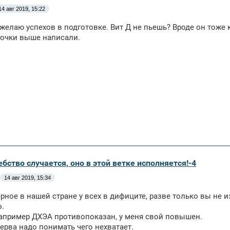
14 авг 2019, 15:22
желаю успехов в подготовке. Вит Д не пьешь? Вроде он тоже 
вочки выше написали.
бство случается, оно в этой ветке исполняется!-4
14 авг 2019, 15:34
рное в нашей стране у всех в дифиците, разве только вы не 
о.
апример ДХЭА противопоказан, у меня свой повышен.
перва надо понимать чего нехватает.