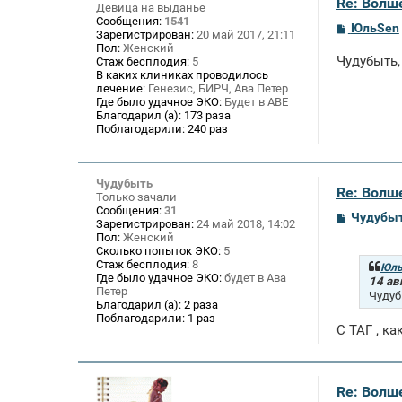
Re: Волше
Девица на выданье
Сообщения:
1541
С
ЮльSen
Зарегистрирован:
20 май 2017, 21:11
о
Пол:
Женский
о
Чудубыть,
Стаж бесплодия:
5
б
В каких клиниках проводилось
щ
лечение:
Генезис, БИРЧ, Ава Петер
е
Где было удачное ЭКО:
Будет в АВЕ
н
и
Благодарил (а):
173 раза
е
Поблагодарили:
240 раз
Чудубыть
Re: Волше
Только зачали
Сообщения:
31
С
Чудубы
Зарегистрирован:
24 май 2018, 14:02
о
Пол:
Женский
о
Сколько попыток ЭКО:
5
б
Стаж бесплодия:
8
щ
Юль
Где было удачное ЭКО:
будет в Ава
е
14 ав
Петер
н
Чудуб
и
Благодарил (а):
2 раза
е
Поблагодарили:
1 раз
С ТАГ , к
Re: Волше