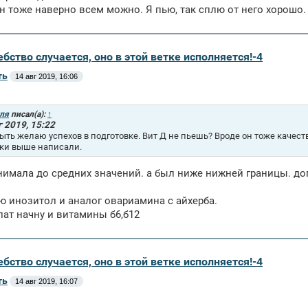
 тоже наверно всем можно. Я пью, так сплю от него хорошо.
бство случается, оно в этой ветке исполняется!-4
ть
14 авг 2019, 16:06
ля
писал(а):
↑
г 2019, 15:22
ыть желаю успехов в подготовке. Вит Д не пьешь? Вроде он тоже качест
ки выше написали.
нимала до средних значений. а был ниже нижней границы. доп
ю инозитол и аналог овариамина с айхерба.
ат начну и витамины б6,б12
бство случается, оно в этой ветке исполняется!-4
ть
14 авг 2019, 16:07