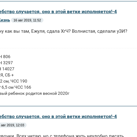
бство случается, оно в этой ветке исполняется!-4
Жизнь
16 авг 2019, 11:52
ну как вы там, Ежуля, сдала ХгЧ? Волнистая, сделали уЗИ?
ГЧ 806
ГЧ 3297
Ч 14027
ПЯ, СБ +
 2 см, ЧСС 190
Р 6,5 см ЧСС 166
вый ребенок родится весной 2020г
бство случается, оно в этой ветке исполняется!-4
 авг 2019, 12:03
евочки. Всех читаю, но с телефона жуть неудобно писать.