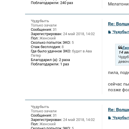
е
Поблагодарили:
240 раз
Мелатонин
Чудубыть
Re: Волше
Только зачали
Сообщения:
31
С
Чудубы
Зарегистрирован:
24 май 2018, 14:02
о
Пол:
Женский
о
Сколько попыток ЭКО:
5
б
Стаж бесплодия:
8
щ
Ёжу
Где было удачное ЭКО:
будет в Ава
е
14 ав
Петер
н
Чудуб
и
Благодарил (а):
2 раза
девоч
е
Поблагодарили:
1 раз
пила, под
сейчас пь
позже фол
Чудубыть
Re: Волше
Только зачали
Сообщения:
31
С
Чудубы
Зарегистрирован:
24 май 2018, 14:02
о
Пол:
Женский
о
Сколько попыток ЭКО:
5