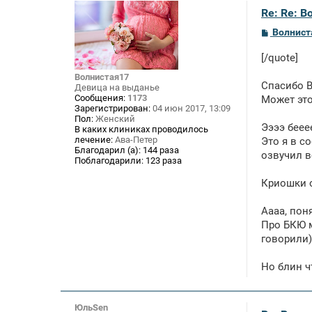
Re: Re: В
С
Волнист
о
о
[/quote]
б
щ
Волнистая17
е
Спасибо В
Девица на выданье
н
Сообщения:
1173
Может это
и
Зарегистрирован:
04 июн 2017, 13:09
е
Пол:
Женский
Ээээ беее
В каких клиниках проводилось
лечение:
Ава-Петер
Это я в с
Благодарил (а):
144 раза
озвучил в
Поблагодарили:
123 раза
Криошки о
Аааа, поня
Про БКЮ м
говорили)
Но блин ч
ЮльSen