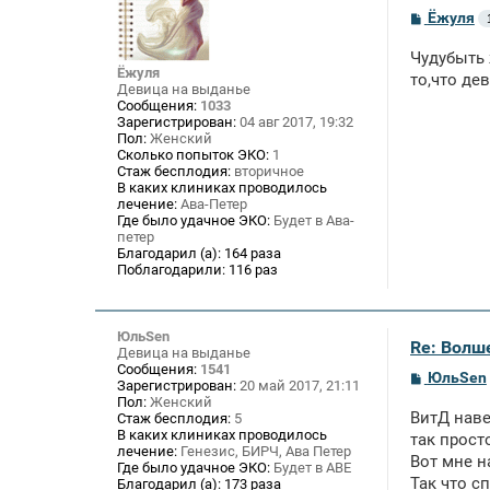
С
Ёжуля
о
о
Чудубыть 
б
Ёжуля
щ
то,что де
Девица на выданье
е
Сообщения:
1033
н
Зарегистрирован:
04 авг 2017, 19:32
и
Пол:
Женский
е
Сколько попыток ЭКО:
1
Стаж бесплодия:
вторичное
В каких клиниках проводилось
лечение:
Ава-Петер
Где было удачное ЭКО:
Будет в Ава-
петер
Благодарил (а):
164 раза
Поблагодарили:
116 раз
ЮльSen
Re: Волше
Девица на выданье
Сообщения:
1541
С
ЮльSen
Зарегистрирован:
20 май 2017, 21:11
о
Пол:
Женский
о
ВитД наве
Стаж бесплодия:
5
б
В каких клиниках проводилось
щ
так прост
лечение:
Генезис, БИРЧ, Ава Петер
е
Вот мне н
Где было удачное ЭКО:
Будет в АВЕ
н
Так что с
и
Благодарил (а):
173 раза