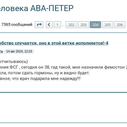
еловека АВА-ПЕТЕР
Страница
204
из
211
7365 сообщений
1
202
203
204
205
206
…
Пред.
бство случается, оно в этой ветке исполняется!-4
ть
14 авг 2019, 12:23
 отчитываюсь)
ния ФСГ , сегодня он 38, гад такой, мне назначили фемостон 2
кла, потом сдать гормоны, ну и видно будет.
вное, что врач подарила мне надежду!!!