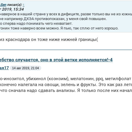
Sen
писал(а):
↑
г 2019, 15:34
наверное в нашей стране у всех в дифиците, разве только вы не из южных
не например ДХЭА противопоказан, у меня свой повышен.
то сперва надо понимать чего нехватает.
онин тоже наверно всем можно. Я пью, так сплю от него хорошо.
 из краснодара он тоже ниже нижней границы(
бство случается, оно в этой ветке исполняется!-4
ая17
14 авг 2019, 21:04
о-инозитол, убихинол (коэнзим), мелатонин, ppq, метилфола
конечно налегала на овощи, зелень и фрукты. Это как раз лет
 что сначала надо сдавать анализы. Я только после них начал