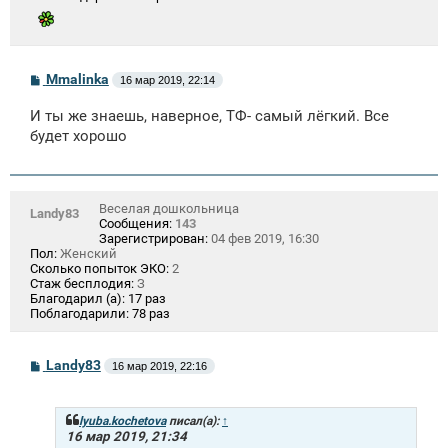
С
Mmalinka
16 мар 2019, 22:14
о
о
И ты же знаешь, наверное, ТФ- самый лёгкий. Все
б
щ
будет хорошо
е
н
и
е
Веселая дошкольница
Landy83
Сообщения:
143
Зарегистрирован:
04 фев 2019, 16:30
Пол:
Женский
Сколько попыток ЭКО:
2
Стаж бесплодия:
З
Благодарил (а):
17 раз
Поблагодарили:
78 раз
С
Landy83
16 мар 2019, 22:16
о
о
б
щ
lyuba.kochetova
писал(а):
↑
е
16 мар 2019, 21:34
н