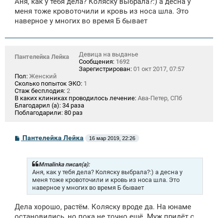
Аня, как у тебя дела? Коляску выбрала?:) а десна у
б
щ
меня тоже кровоточили и кровь из носа шла. Это
е
наверное у многих во время Б бывает
н
и
е
Девица на выданье
Пантелейка Лейка
Сообщения:
1692
Зарегистрирован:
01 окт 2017, 07:57
Пол:
Женский
Сколько попыток ЭКО:
1
Стаж бесплодия:
2
В каких клиниках проводилось лечение:
Ава-Петер, СПб
Благодарил (а):
34 раза
Поблагодарили:
80 раз
С
Пантелейка Лейка
16 мар 2019, 22:26
о
о
б
щ
Mmalinka писал(а):
е
Аня, как у тебя дела? Коляску выбрала?:) а десна у
н
меня тоже кровоточили и кровь из носа шла. Это
и
наверное у многих во время Б бывает
е
Дела хорошо, растём. Коляску вроде да. На юнаме
остановились, но пока не точно ещё. Муж придёт с