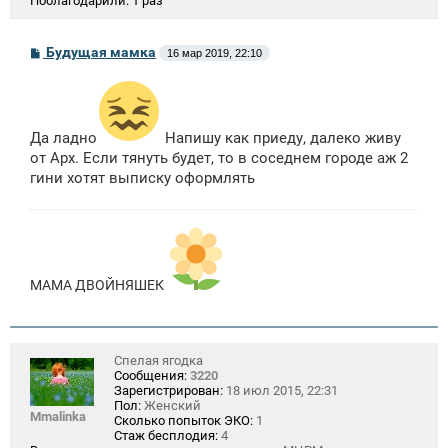
Поблагодарили:
1 раз
С
Будущая мамка
16 мар 2019, 22:10
о
о
б
щ
е
н
Да ладно
Напишу как приеду, далеко живу
и
от Арх. Если тянуть будет, то в соседнем городе аж 2
е
гини хотят выписку оформлять
МАМА ДВОЙНЯШЕК
Спелая ягодка
Сообщения:
3220
Зарегистрирован:
18 июл 2015, 22:31
Пол:
Женский
Mmalinka
Сколько попыток ЭКО:
1
Стаж бесплодия:
4