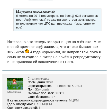
о
о
б
щ
Будущая мамка писал(а):
е
Я хотела на 2018 посмотреть, на Воск@ 62,8 сегодня вк
н
пост, Ав@ молчок. Я то уже на эко готова, хоть завтра,
и
ну посмотрим что ЦПС дальше скажут (медленно уж
е
все)
Интересно, что теперь говорят в цпс на счёт эко. Мне
в своё время спиц@ заявила, что от эко бывает рак
яичников
4 года мурыжили, не направляли, пока я
сама не съездила в питер на приём к репродуктологу
и не принесла ей заключение от него.
Спелая ягодка
Сообщения:
3220
Зарегистрирован:
18 июл 2015, 22:31
Пол:
Женский
Mmalinka
Сколько попыток ЭКО:
1
Стаж бесплодия:
4
В каких клиниках проводилось лечение:
МЦРМ
Где было удачное ЭКО:
МЦРМ
Сколько у вас детей:
1