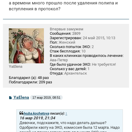
а времени много прошло после удаления полипа и
вступления в протокол?
Впервые замужем
Сообщения:
2809
Зарегистрирован:
24 май 2015, 10:13
Пол:
Женский
Сколько попыток ЭКО:
2
Стаж бесплодия:
10
В каких клиниках проводилось лечение:
Ава-Петер
Где было удачное ЭКО:
Не требуется!
YaElena
Сколько у вас детей:
1
Откуда:
Архангельск
Благодарил (а):
48 раз
Поблагодарили:
209 раз
С
YaElena
17 мар 2019, 08:51
о
о
б
щ
lyuba.kochetova
писал(а):
↑
е
16 мар 2019, 21:34
н
Девочки, подскажите, что надо делать дальше?
и
Одобрили квоту на ЭКО, комиссия была 12 марта. Надо
е