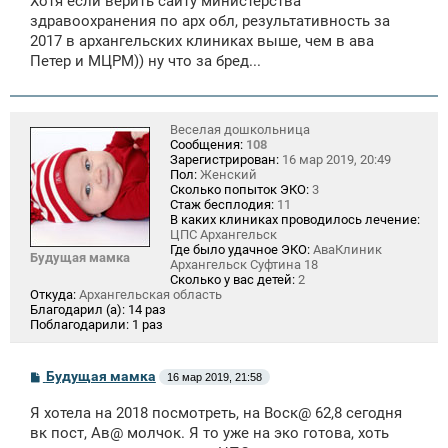
Хотя если верить сайту министерства
здравоохранения по арх обл, результативность за
2017 в архангельских клиниках выше, чем в ава
Петер и МЦРМ)) ну что за бред...
Веселая дошкольница
Сообщения:
108
Зарегистрирован:
16 мар 2019, 20:49
Пол:
Женский
Сколько попыток ЭКО:
3
Стаж бесплодия:
11
В каких клиниках проводилось лечение:
ЦПС Архангельск
Где было удачное ЭКО:
АваКлиник
Будущая мамка
Архангельск Суфтина 18
Сколько у вас детей:
2
Откуда:
Архангельская область
Благодарил (а):
14 раз
Поблагодарили:
1 раз
С
Будущая мамка
16 мар 2019, 21:58
о
о
Я хотела на 2018 посмотреть, на Воск@ 62,8 сегодня
б
щ
вк пост, Ав@ молчок. Я то уже на эко готова, хоть
е