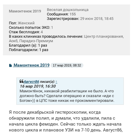
Веселая дошкольница
Мамонтенок 2019
Сообщения:
155
Зарегистрирован:
29 июн 2018, 18:45
Пол:
Женский
Сколько попыток ЭКО:
1
Стаж бесплодия:
4
В каких клиниках проводилось лечение:
Центр планирования,
Аокб, Парадиз-Премиум
Благодарил (а):
1 раз
Поблагодарили:
1 раз
С
Мамонтенок 2019
17 мар 2019, 08:32
о
о
б
щ
Август86
писал(а):
↑
е
16 мар 2019, 16:30
н
Мамонтёнок, никакой реабилитации не было. А что
и
должно быть? Сделали операцию и сказали «иди с
е
Богом»)) в ЦПС тоже никак не прокомментировали.
Я после декабрьской гистероскопии, когда
обнаружили полип, и думали, что удалили, пила с
начала цикла фемоден. Сейчас только ждать начала
нового цикла и плановое УЗИ на 7-10 день. Август86,