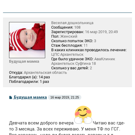
Веселая дошкольница
Сообщения:
108
Зарегистрирован:
16 мар 2019, 20:49
Пол:
Женский
Сколько попыток ЭКО:
3
Стаж бесплодия:
11
В каких клиниках проводилось лечение:
ЦПС Архангельск
Где было удачное ЭКО:
АваКлиник
Будущая мамка
Архангельск Суфтина 18
Сколько у вас детей:
2
Откуда:
Архангельская область
Благодарил (а):
14 раз
Поблагодарили:
1 раз
С
Будущая мамка
16 мар 2019, 21:25
о
о
б
щ
е
н
Девчата всем доброго вечера
Читаю вас где-
и
то 3 месяца. За всех переживаю. У меня ТФ по ГСГ.
е