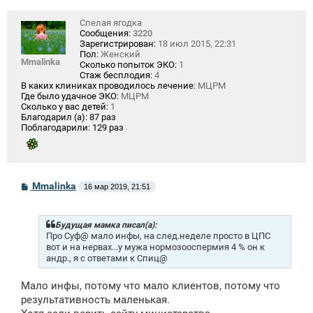
Спелая ягодка
Сообщения:
3220
Зарегистрирован:
18 июл 2015, 22:31
Пол:
Женский
Mmalinka
Сколько попыток ЭКО:
1
Стаж бесплодия:
4
В каких клиниках проводилось лечение:
МЦРМ
Где было удачное ЭКО:
МЦРМ
Сколько у вас детей:
1
Благодарил (а):
87 раз
Поблагодарили:
129 раз
С
Mmalinka
16 мар 2019, 21:51
о
о
б
щ
Будущая мамка писал(а):
е
Про Суф@ мало инфы, на след.неделе просто в ЦПС
н
вот и на нервах...у мужа нормозооспермия 4 % он к
и
андр., я с ответами к Спиц@
е
Мало инфы, потому что мало клиентов, потому что
результативность маленькая.