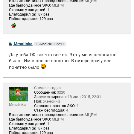
В каких клиниках проводилось лечение:
МЦРМ
Где было удачное ЭКО:
МЦРМ
Сколько у вас детей:
1
Благодарил (а):
87 раз
Поблагодарили:
129 раз
С
Mmalinka
16 мар 2019, 22:11
о
о
Да у тебя ТФ так что все ок. Это у меня непонятно
б
щ
было - Им в цпс не понятно. В питере врачу все
е
понятно было
н
и
е
Спелая ягодка
Сообщения:
3220
Зарегистрирован:
18 июл 2015, 22:31
Пол:
Женский
Mmalinka
Сколько попыток ЭКО:
1
Стаж бесплодия:
4
В каких клиниках проводилось лечение:
МЦРМ
Где было удачное ЭКО:
МЦРМ
Сколько у вас детей:
1
Благодарил (а):
87 раз
Поблагодарили:
129 раз