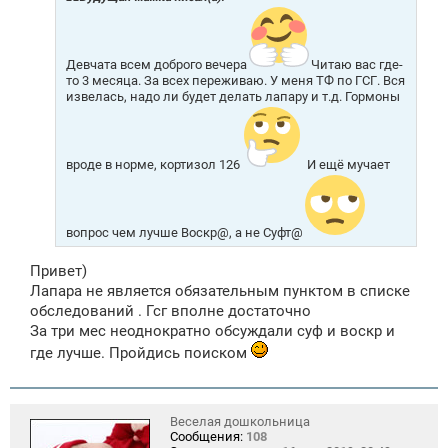
е
н
и
е
Девчата всем доброго вечера
Читаю вас где-
то 3 месяца. За всех переживаю. У меня ТФ по ГСГ. Вся
извелась, надо ли будет делать лапару и т.д. Гормоны
вроде в норме, кортизол 126
И ещё мучает
вопрос чем лучше Воскр@, а не Суфт@
Привет)
Лапара не является обязательным пунктом в списке
обследований . Гсг вполне достаточно
За три мес неоднократно обсуждали суф и воскр и
где лучше. Пройдись поиском
Веселая дошкольница
Сообщения:
108