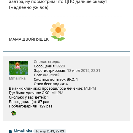
завтра, ну посмотрим что ЦПС дальше скажут
н
(медленно уж все)
и
е
МАМА ДВОЙНЯШЕК
Спелая ягодка
Сообщения:
3220
Зарегистрирован:
18 июл 2015, 22:31
Пол:
Женский
Mmalinka
Сколько попыток ЭКО:
1
Стаж бесплодия:
4
В каких клиниках проводилось лечение:
МЦРМ
Где было удачное ЭКО:
МЦРМ
Сколько у вас детей:
1
Благодарил (а):
87 раз
Поблагодарили:
129 раз
С
Mmalinka
16 мар 2019, 22:03