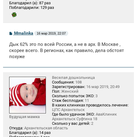
Благодарил (а):
87 раз
Поблагодарили:
129 раз
С
Mmalinka
16 мар 2019, 22:07
о
о
Дык 62% это по всей России, а не в арх. В Москве ,
б
щ
скорее всего. В регионах, как правило, дела обстоят
е
похуже
н
и
е
Веселая дошкольница
Сообщения:
108
Зарегистрирован:
16 мар 2019, 20:49
Пол:
Женский
Сколько попыток ЭКО:
3
Стаж бесплодия:
11
В каких клиниках проводилось лечение:
ЦПС Архангельск
Где было удачное ЭКО:
АваКлиник
Будущая мамка
Архангельск Суфтина 18
Сколько у вас детей:
2
Откуда:
Архангельская область
Благодарил (а):
14 раз