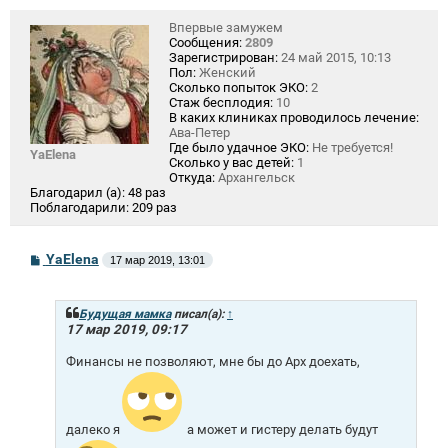
Впервые замужем
Сообщения:
2809
Зарегистрирован:
24 май 2015, 10:13
Пол:
Женский
Сколько попыток ЭКО:
2
Стаж бесплодия:
10
В каких клиниках проводилось лечение:
Ава-Петер
Где было удачное ЭКО:
Не требуется!
YaElena
Сколько у вас детей:
1
Откуда:
Архангельск
Благодарил (а):
48 раз
Поблагодарили:
209 раз
С
YaElena
17 мар 2019, 13:01
о
о
б
щ
Будущая мамка
писал(а):
↑
е
17 мар 2019, 09:17
н
и
Финансы не позволяют, мне бы до Арх доехать,
е
далеко я
а может и гистеру делать будут