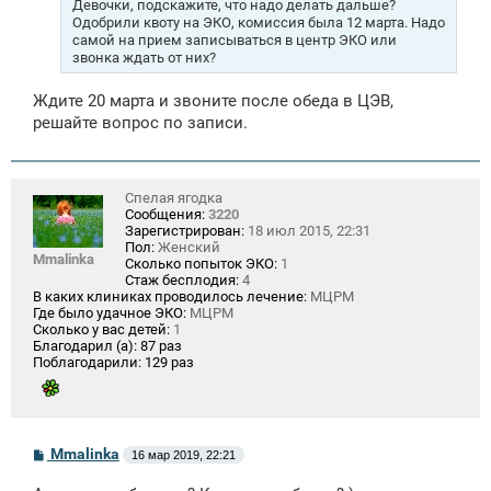
Девочки, подскажите, что надо делать дальше?
и
Одобрили квоту на ЭКО, комиссия была 12 марта. Надо
е
самой на прием записываться в центр ЭКО или
звонка ждать от них?
Ждите 20 марта и звоните после обеда в ЦЭВ,
решайте вопрос по записи.
Спелая ягодка
Сообщения:
3220
Зарегистрирован:
18 июл 2015, 22:31
Пол:
Женский
Mmalinka
Сколько попыток ЭКО:
1
Стаж бесплодия:
4
В каких клиниках проводилось лечение:
МЦРМ
Где было удачное ЭКО:
МЦРМ
Сколько у вас детей:
1
Благодарил (а):
87 раз
Поблагодарили:
129 раз
С
Mmalinka
16 мар 2019, 22:21
о
о