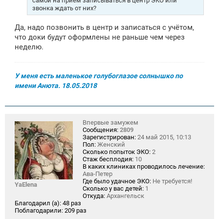
самой на прием записываться в центр ЭКО или
звонка ждать от них?
Да, надо позвонить в центр и записаться с учётом,
что доки будут оформлены не раньше чем через
неделю.
У меня есть маленькое голубоглазое солнышко по
имени Анюта. 18.05.2018
Впервые замужем
Сообщения:
2809
Зарегистрирован:
24 май 2015, 10:13
Пол:
Женский
Сколько попыток ЭКО:
2
Стаж бесплодия:
10
В каких клиниках проводилось лечение:
Ава-Петер
Где было удачное ЭКО:
Не требуется!
YaElena
Сколько у вас детей:
1
Откуда:
Архангельск
Благодарил (а):
48 раз
Поблагодарили:
209 раз