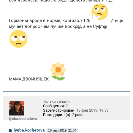
Вся извелась, надо ли будет делать лапару и т.д.
Гормоны вроде в норме, кортизол 126
И ещё
мучает вопрос чем лучше Воскр@, а не Суфт@
МАМА ДВОЙНЯШЕК
Только зачали
Сообщения:
7
Зарегистрирован:
13 фев 2019, 19:53
Благодарил (а):
2 раза
lyuba.kochetova
С
lyuba.kochetova
16 мар 2019, 21:34