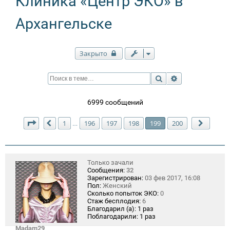
Клиника «Центр ЭКО» в
Архангельске
Закрыто
Поиск
Расширенный п
6999 сообщений
Страница
199
из
200
1
196
197
198
199
200
…
Пред.
След.
Только зачали
Сообщения:
32
Зарегистрирован:
03 фев 2017, 16:08
Пол:
Женский
Сколько попыток ЭКО:
0
Стаж бесплодия:
6
Благодарил (а):
1 раз
Поблагодарили:
1 раз
Madam29