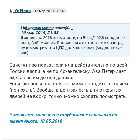
С
YaElena
17 мар 2019, 08:56
о
о
б
щ
Будущая мамка
писал(а):
↑
е
16 мар 2019, 21:58
н
Я хотела на 2018 посмотреть, на Воск@ 62,8 сегодня вк
и
пост, Ав@ молчок. Я то уже на эко готова, хоть завтра,
е
ну посмотрим что ЦПС дальше скажут (медленно уж
все)
Свистят про показатели или действительно по всей
России взяли, а не по Архангельску. Ава Петер дает
53,8, а нашим до нее далеко.
Если финансы позволяют - можно сходить на прием -
"понюхать". Вообще, в центрах есть дни открытых
дверей на воскр. точно, можно сходить посмотреть.
У меня есть маленькое голубоглазое солнышко по
имени Анюта. 18.05.2018