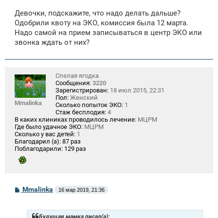
о
о
Девочки, подскажите, что надо делать дальше?
б
щ
Одобрили квоту на ЭКО, комиссия была 12 марта.
е
Надо самой на прием записываться в центр ЭКО или
н
звонка ждать от них?
и
е
Спелая ягодка
Сообщения:
3220
Зарегистрирован:
18 июл 2015, 22:31
Пол:
Женский
Mmalinka
Сколько попыток ЭКО:
1
Стаж бесплодия:
4
В каких клиниках проводилось лечение:
МЦРМ
Где было удачное ЭКО:
МЦРМ
Сколько у вас детей:
1
Благодарил (а):
87 раз
Поблагодарили:
129 раз
С
Mmalinka
16 мар 2019, 21:36
о
о
б
щ
Будущая мамка писал(а):