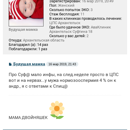
Зарегистрирован:
16 мар 2019, 20:49
Пол:
Женский
Сколько попыток ЭКО:
3
Стаж бесплодия:
11
В каких клиниках проводилось лечение:
ЦПС Архангельск
Где было удачное ЭКО:
АваКлиник
Будущая мамка
Архангельск Суфтина 18
Сколько у вас детей:
2
Откуда:
Архангельская область
Благодарил (а):
14 раз
Поблагодарили:
1 раз
С
Будущая мамка
16 мар 2019, 21:43
о
о
Про Суф@ мало инфы, на след.неделе просто в ЦПС
б
щ
вот и на нервах...у мужа нормозооспермия 4 % он к
е
андр., я с ответами к Спиц@
н
и
е
МАМА ДВОЙНЯШЕК