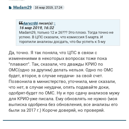
С
Madam29
16 мар 2019, 17:24
о
о
б
щ
Август86
писал(а):
↑
е
16 мар 2019, 16:32
н
Madam29, только 12 и 26??? Это плохо. Тогда точно не
и
успею. В ЦПС сказали, что комиссия 5 марта. И
е
торопили анализы досдать, что бы успеть к 5-му
Да, точно. Я так поняла, что ЦПС в связи с
изменениями в некоторых вопросах тоже пока
"плавают". Так, сказали, что дважды КРИО по
ОМС(одно за другим) делать нельзя. Одно по ОМС
будет, второе, в случае неудачи- за свой счет.
Позвонила в министерство, уточнила, мне сказали,
что нет, в случае неудачи, опять подавайте доки,
одобрят-будет по ОМС. Ну и про сдачу анализов мужу
для КРИО-уже писала. Ему обновлять не нужно (моя
выписка одобрена без обновления, все анализы его
были за 2017 г.) Короче доверяй, но проверяй.