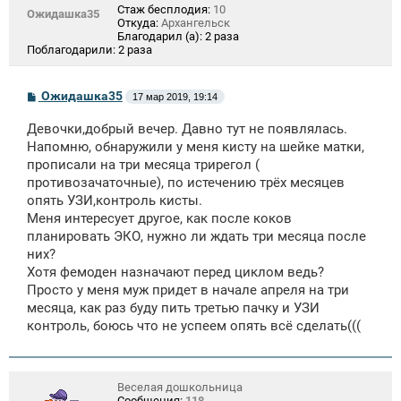
Стаж бесплодия:
10
Ожидашка35
Откуда:
Архангельск
Благодарил (а):
2 раза
Поблагодарили:
2 раза
С
Ожидашка35
17 мар 2019, 19:14
о
о
Девочки,добрый вечер. Давно тут не появлялась.
б
щ
Напомню, обнаружили у меня кисту на шейке матки,
е
прописали на три месяца трирегол (
н
противозачаточные), по истечению трёх месяцев
и
е
опять УЗИ,контроль кисты.
Меня интересует другое, как после коков
планировать ЭКО, нужно ли ждать три месяца после
них?
Хотя фемоден назначают перед циклом ведь?
Просто у меня муж придет в начале апреля на три
месяца, как раз буду пить третью пачку и УЗИ
контроль, боюсь что не успеем опять всё сделать(((
Веселая дошкольница
Сообщения:
118