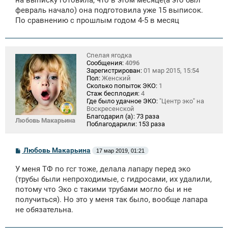
на выписку готовила, что в этом месяце(а это был
февраль начало) она подготовила уже 15 выписок.
По сравнению с прошлым годом 4-5 в месяц
Спелая ягодка
Сообщения:
4096
Зарегистрирован:
01 мар 2015, 15:54
Пол:
Женский
Сколько попыток ЭКО:
1
Стаж бесплодия:
4
Где было удачное ЭКО:
"Центр эко" на
Воскресенской
Благодарил (а):
73 раза
Любовь Макарьина
Поблагодарили:
153 раза
С
Любовь Макарьина
17 мар 2019, 01:21
о
о
У меня ТФ по гсг тоже, делала лапару перед эко
б
щ
(трубы были непроходимые, с гидросами, их удалили,
е
потому что Эко с такими трубами могло бы и не
н
получиться). Но это у меня так было, вообще лапара
и
е
не обязательна.