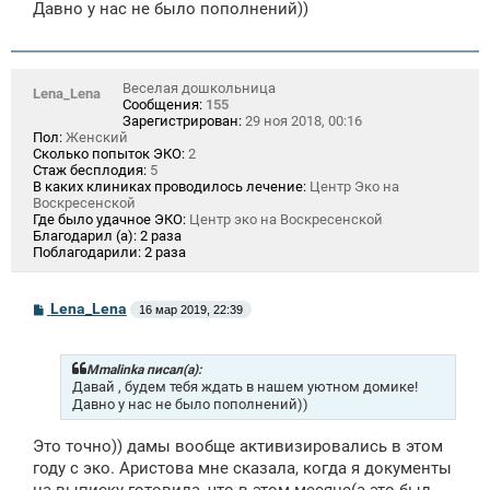
щ
Давно у нас не было пополнений))
е
н
и
е
Веселая дошкольница
Lena_Lena
Сообщения:
155
Зарегистрирован:
29 ноя 2018, 00:16
Пол:
Женский
Сколько попыток ЭКО:
2
Стаж бесплодия:
5
В каких клиниках проводилось лечение:
Центр Эко на
Воскресенской
Где было удачное ЭКО:
Центр эко на Воскресенской
Благодарил (а):
2 раза
Поблагодарили:
2 раза
С
Lena_Lena
16 мар 2019, 22:39
о
о
б
щ
Mmalinka писал(а):
е
Давай , будем тебя ждать в нашем уютном домике!
н
Давно у нас не было пополнений))
и
е
Это точно)) дамы вообще активизировались в этом
году с эко. Аристова мне сказала, когда я документы