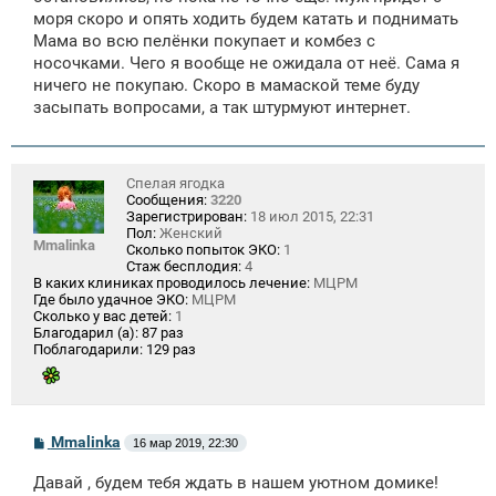
моря скоро и опять ходить будем катать и поднимать
Мама во всю пелёнки покупает и комбез с
носочками. Чего я вообще не ожидала от неё. Сама я
ничего не покупаю. Скоро в мамаской теме буду
засыпать вопросами, а так штурмуют интернет.
Спелая ягодка
Сообщения:
3220
Зарегистрирован:
18 июл 2015, 22:31
Пол:
Женский
Mmalinka
Сколько попыток ЭКО:
1
Стаж бесплодия:
4
В каких клиниках проводилось лечение:
МЦРМ
Где было удачное ЭКО:
МЦРМ
Сколько у вас детей:
1
Благодарил (а):
87 раз
Поблагодарили:
129 раз
С
Mmalinka
16 мар 2019, 22:30
о
о
Давай , будем тебя ждать в нашем уютном домике!
б