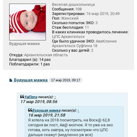
Веселая дошкольница
Сообщения:
108
Зарегистрирован:
16 мар 2019, 20:49
Пол:
Женский
Сколько попыток ЭКО:
3
Стаж бесплодия:
11
В каких клиниках проводилось лечение:
ЦПС Архангельск
Где было удачное ЭКО:
АваКлиник
Будущая мамка
Архангельск Суфтина 18
Сколько у вас детей:
2
Откуда:
Архангельская область
Благодарил (а):
14 раз
Поблагодарили:
1 раз
С
Будущая мамка
17 мар 2019, 09:17
о
о
б
щ
YaElena
писал(а):
↑
е
17 мар 2019, 08:56
н
и
Будущая мамка
писал(а):
↑
е
16 мар 2019, 21:58
Я хотела на 2018 посмотреть, на Воск@ 62,8
сегодня вк пост, Ав@ молчок. Я то уже на эко
готова, хоть завтра, ну посмотрим что ЦПС
дальше скажут (медленно уж все)