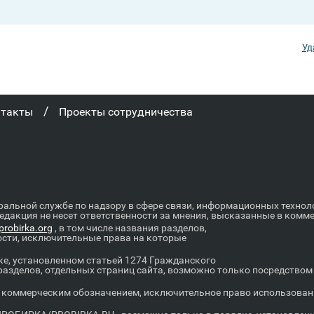
Уд
/
нтакты
Проекты сотрудничества
ральной службе по надзору в сфере связи, информационных техно
Редакция не несет ответственности за мнения, высказанные в комм
robirka.org
, в том числе названия разделов,
ости, исключительные права на которые
е, установленном статьей 1274 Гражданского
 разделов, отдельных страниц сайта, возможно только посредство
оммерческим обозначением, исключительное право использовани