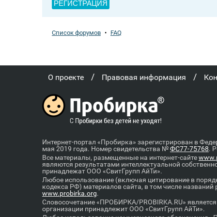
РЕГИСТРАЦИЯ
Список форумов
•
FAQ
/
/
О проекте
Правовая информация
Ко
Интернет-портал «Пробирка» зарегистрирован в Феде
мая 2019 года. Номер свидетельства №
ФС77-75768
. 
Все материалы, размещенные на интернет-сайте
www.p
являются результатами интеллектуальной собственн
принадлежат ООО «СвитГрупп АйТи».
Любое использование (включая цитирование в порядк
кодекса РФ) материалов сайта, в том числе названий
www.probirka.org
.
Словосочетание «ПРОБИРКА/PROBIRKA.RU» является к
организации принадлежит ООО «СвитГрупп АйТи».