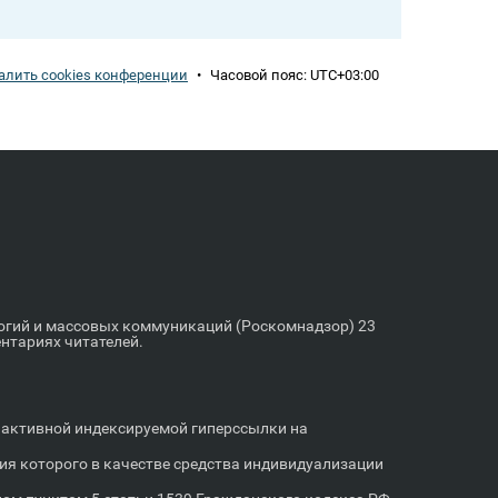
алить cookies конференции
•
Часовой пояс:
UTC+03:00
логий и массовых коммуникаций (Роскомнадзор) 23
ентариях читателей.
м активной индексируемой гиперссылки на
я которого в качестве средства индивидуализации