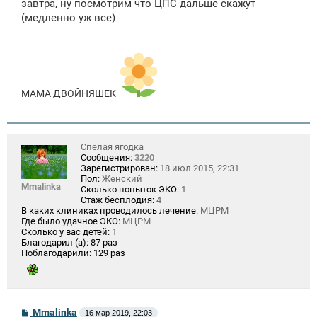
завтра, ну посмотрим что ЦПС дальше скажут
н
(медленно уж все)
и
е
МАМА ДВОЙНЯШЕК
Спелая ягодка
Сообщения:
3220
Зарегистрирован:
18 июл 2015, 22:31
Пол:
Женский
Mmalinka
Сколько попыток ЭКО:
1
Стаж бесплодия:
4
В каких клиниках проводилось лечение:
МЦРМ
Где было удачное ЭКО:
МЦРМ
Сколько у вас детей:
1
Благодарил (а):
87 раз
Поблагодарили:
129 раз
С
Mmalinka
16 мар 2019, 22:03