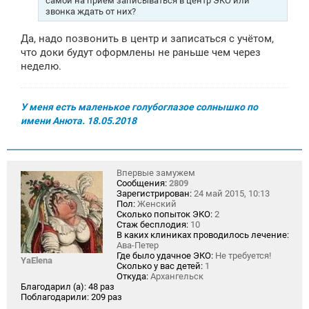
самой на прием записываться в центр ЭКО или
звонка ждать от них?
Да, надо позвонить в центр и записаться с учётом,
что доки будут оформлены не раньше чем через
неделю.
У меня есть маленькое голубоглазое солнышко по
имени Анюта. 18.05.2018
Впервые замужем
Сообщения:
2809
Зарегистрирован:
24 май 2015, 10:13
Пол:
Женский
Сколько попыток ЭКО:
2
Стаж бесплодия:
10
В каких клиниках проводилось лечение:
Ава-Петер
Где было удачное ЭКО:
Не требуется!
YaElena
Сколько у вас детей:
1
Откуда:
Архангельск
Благодарил (а):
48 раз
Поблагодарили:
209 раз