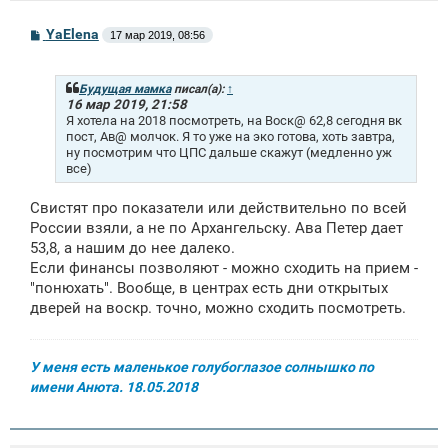
С
YaElena
17 мар 2019, 08:56
о
о
б
щ
Будущая мамка
писал(а):
↑
е
16 мар 2019, 21:58
н
Я хотела на 2018 посмотреть, на Воск@ 62,8 сегодня вк
и
пост, Ав@ молчок. Я то уже на эко готова, хоть завтра,
е
ну посмотрим что ЦПС дальше скажут (медленно уж
все)
Свистят про показатели или действительно по всей
России взяли, а не по Архангельску. Ава Петер дает
53,8, а нашим до нее далеко.
Если финансы позволяют - можно сходить на прием -
"понюхать". Вообще, в центрах есть дни открытых
дверей на воскр. точно, можно сходить посмотреть.
У меня есть маленькое голубоглазое солнышко по
имени Анюта. 18.05.2018