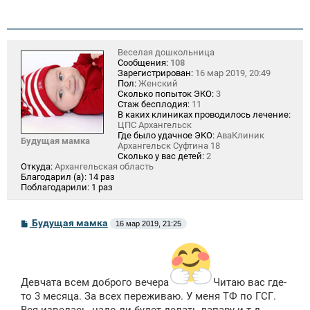
Веселая дошкольница
Сообщения:
108
Зарегистрирован:
16 мар 2019, 20:49
Пол:
Женский
Сколько попыток ЭКО:
3
Стаж бесплодия:
11
В каких клиниках проводилось лечение:
ЦПС Архангельск
Где было удачное ЭКО:
АваКлиник
Будущая мамка
Архангельск Суфтина 18
Сколько у вас детей:
2
Откуда:
Архангельская область
Благодарил (а):
14 раз
Поблагодарили:
1 раз
С
Будущая мамка
16 мар 2019, 21:25
о
о
б
щ
е
н
Девчата всем доброго вечера
Читаю вас где-
и
то 3 месяца. За всех переживаю. У меня ТФ по ГСГ.
е