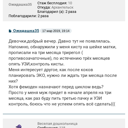
Стаж бесплодия:
10
Ожидашка35
Откуда:
Архангельск
Благодарил (а):
2 раза
Поблагодарили:
2 раза
С
Ожидашка35
17 мар 2019, 19:14
о
о
Девочки,добрый вечер. Давно тут не появлялась.
б
щ
Напомню, обнаружили у меня кисту на шейке матки,
е
прописали на три месяца трирегол (
н
противозачаточные), по истечению трёх месяцев
и
е
опять УЗИ,контроль кисты.
Меня интересует другое, как после коков
планировать ЭКО, нужно ли ждать три месяца после
них?
Хотя фемоден назначают перед циклом ведь?
Просто у меня муж придет в начале апреля на три
месяца, как раз буду пить третью пачку и УЗИ
контроль, боюсь что не успеем опять всё сделать(((
Веселая дошкольница
Сообщения:
118