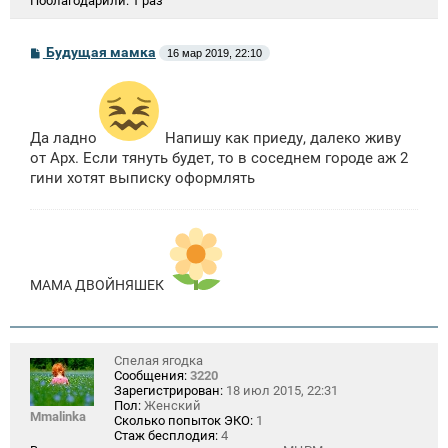
Поблагодарили:
1 раз
С
Будущая мамка
16 мар 2019, 22:10
о
о
б
щ
е
н
Да ладно
Напишу как приеду, далеко живу
и
от Арх. Если тянуть будет, то в соседнем городе аж 2
е
гини хотят выписку оформлять
МАМА ДВОЙНЯШЕК
Спелая ягодка
Сообщения:
3220
Зарегистрирован:
18 июл 2015, 22:31
Пол:
Женский
Mmalinka
Сколько попыток ЭКО:
1
Стаж бесплодия:
4