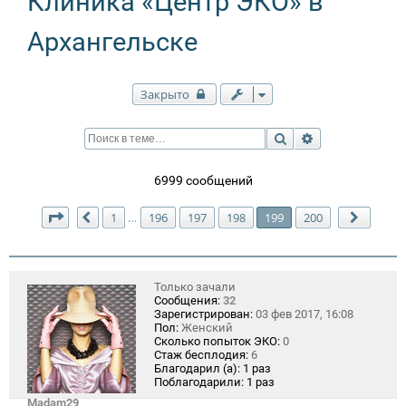
Клиника «Центр ЭКО» в
Архангельске
Закрыто
Поиск
Расширенный п
6999 сообщений
Страница
199
из
200
1
196
197
198
199
200
…
Пред.
След.
Только зачали
Сообщения:
32
Зарегистрирован:
03 фев 2017, 16:08
Пол:
Женский
Сколько попыток ЭКО:
0
Стаж бесплодия:
6
Благодарил (а):
1 раз
Поблагодарили:
1 раз
Madam29