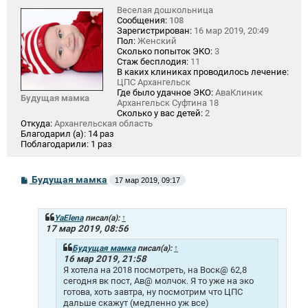
Веселая дошкольница
Сообщения:
108
Зарегистрирован:
16 мар 2019, 20:49
Пол:
Женский
Сколько попыток ЭКО:
3
Стаж бесплодия:
11
В каких клиниках проводилось лечение:
ЦПС Архангельск
Где было удачное ЭКО:
АваКлиник
Будущая мамка
Архангельск Суфтина 18
Сколько у вас детей:
2
Откуда:
Архангельская область
Благодарил (а):
14 раз
Поблагодарили:
1 раз
С
Будущая мамка
17 мар 2019, 09:17
о
о
б
щ
YaElena
писал(а):
↑
е
17 мар 2019, 08:56
н
и
Будущая мамка
писал(а):
↑
е
16 мар 2019, 21:58
Я хотела на 2018 посмотреть, на Воск@ 62,8
сегодня вк пост, Ав@ молчок. Я то уже на эко
готова, хоть завтра, ну посмотрим что ЦПС
дальше скажут (медленно уж все)