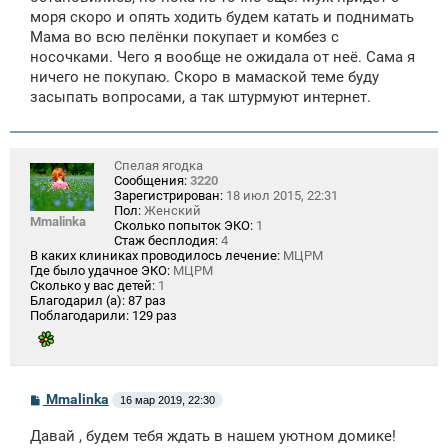
моря скоро и опять ходить будем катать и поднимать
Мама во всю пелёнки покупает и комбез с
носочками. Чего я вообще не ожидала от неё. Сама я
ничего не покупаю. Скоро в мамаской теме буду
засыпать вопросами, а так штурмуют интернет.
Спелая ягодка
Сообщения:
3220
Зарегистрирован:
18 июл 2015, 22:31
Пол:
Женский
Mmalinka
Сколько попыток ЭКО:
1
Стаж бесплодия:
4
В каких клиниках проводилось лечение:
МЦРМ
Где было удачное ЭКО:
МЦРМ
Сколько у вас детей:
1
Благодарил (а):
87 раз
Поблагодарили:
129 раз
С
Mmalinka
16 мар 2019, 22:30
о
о
Давай , будем тебя ждать в нашем уютном домике!
б