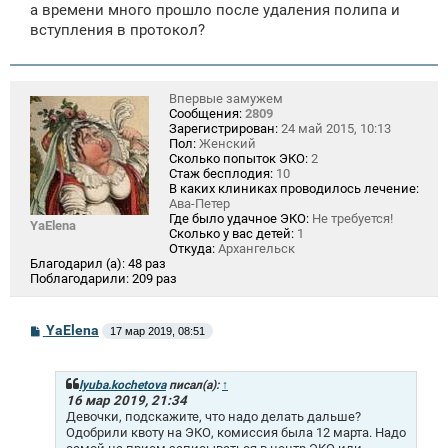
а времени много прошло после удаления полипа и
вступления в протокол?
Впервые замужем
Сообщения:
2809
Зарегистрирован:
24 май 2015, 10:13
Пол:
Женский
Сколько попыток ЭКО:
2
Стаж бесплодия:
10
В каких клиниках проводилось лечение:
Ава-Петер
Где было удачное ЭКО:
Не требуется!
YaElena
Сколько у вас детей:
1
Откуда:
Архангельск
Благодарил (а):
48 раз
Поблагодарили:
209 раз
С
YaElena
17 мар 2019, 08:51
о
о
б
щ
lyuba.kochetova
писал(а):
↑
е
16 мар 2019, 21:34
н
Девочки, подскажите, что надо делать дальше?
и
Одобрили квоту на ЭКО, комиссия была 12 марта. Надо
е