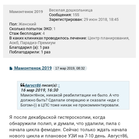
Веселая дошкольница
Мамонтенок 2019
Сообщения:
155
Зарегистрирован:
29 июн 2018, 18:45
Пол:
Женский
Сколько попыток ЭКО:
1
Стаж бесплодия:
4
В каких клиниках проводилось лечение:
Центр планирования,
Аокб, Парадиз-Премиум
Благодарил (а):
1 раз
Поблагодарили:
1 раз
С
Мамонтенок 2019
17 мар 2019, 08:32
о
о
б
щ
Август86
писал(а):
↑
е
16 мар 2019, 16:30
н
Мамонтёнок, никакой реабилитации не было. А что
и
должно быть? Сделали операцию и сказали «иди с
е
Богом»)) в ЦПС тоже никак не прокомментировали.
Я после декабрьской гистероскопии, когда
обнаружили полип, и думали, что удалили, пила с
начала цикла фемоден. Сейчас только ждать начала
нового цикла и плановое УЗИ на 7-10 день. Август86,