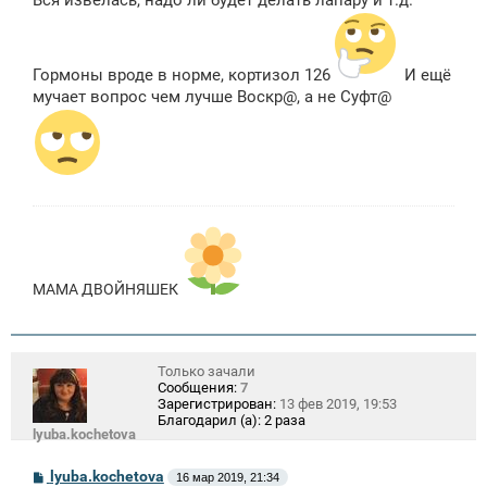
Вся извелась, надо ли будет делать лапару и т.д.
Гормоны вроде в норме, кортизол 126
И ещё
мучает вопрос чем лучше Воскр@, а не Суфт@
МАМА ДВОЙНЯШЕК
Только зачали
Сообщения:
7
Зарегистрирован:
13 фев 2019, 19:53
Благодарил (а):
2 раза
lyuba.kochetova
С
lyuba.kochetova
16 мар 2019, 21:34