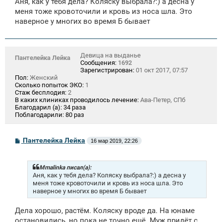
Аня, как у тебя дела? Коляску выбрала?:) а десна у
б
щ
меня тоже кровоточили и кровь из носа шла. Это
е
наверное у многих во время Б бывает
н
и
е
Девица на выданье
Пантелейка Лейка
Сообщения:
1692
Зарегистрирован:
01 окт 2017, 07:57
Пол:
Женский
Сколько попыток ЭКО:
1
Стаж бесплодия:
2
В каких клиниках проводилось лечение:
Ава-Петер, СПб
Благодарил (а):
34 раза
Поблагодарили:
80 раз
С
Пантелейка Лейка
16 мар 2019, 22:26
о
о
б
щ
Mmalinka писал(а):
е
Аня, как у тебя дела? Коляску выбрала?:) а десна у
н
меня тоже кровоточили и кровь из носа шла. Это
и
наверное у многих во время Б бывает
е
Дела хорошо, растём. Коляску вроде да. На юнаме
остановились, но пока не точно ещё. Муж придёт с