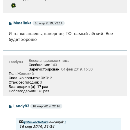
С
Mmalinka
16 мар 2019, 22:14
о
о
И ты же знаешь, наверное, ТФ- самый лёгкий. Все
б
щ
будет хорошо
е
н
и
е
Веселая дошкольница
Landy83
Сообщения:
143
Зарегистрирован:
04 фев 2019, 16:30
Пол:
Женский
Сколько попыток ЭКО:
2
Стаж бесплодия:
З
Благодарил (а):
17 раз
Поблагодарили:
78 раз
С
Landy83
16 мар 2019, 22:16
о
о
б
щ
lyuba.kochetova
писал(а):
↑
е
16 мар 2019, 21:34
н