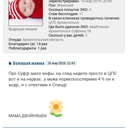
Зарегистрирован:
16 мар 2019, 20:49
Пол:
Женский
Сколько попыток ЭКО:
3
Стаж бесплодия:
11
В каких клиниках проводилось лечение:
ЦПС Архангельск
Где было удачное ЭКО:
АваКлиник
Будущая мамка
Архангельск Суфтина 18
Сколько у вас детей:
2
Откуда:
Архангельская область
Благодарил (а):
14 раз
Поблагодарили:
1 раз
С
Будущая мамка
16 мар 2019, 21:43
о
о
Про Суф@ мало инфы, на след.неделе просто в ЦПС
б
щ
вот и на нервах...у мужа нормозооспермия 4 % он к
е
андр., я с ответами к Спиц@
н
и
е
МАМА ДВОЙНЯШЕК