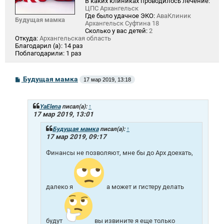
В каких клиниках проводилось лечение:
ЦПС Архангельск
Где было удачное ЭКО:
АваКлиник
Будущая мамка
Архангельск Суфтина 18
Сколько у вас детей:
2
Откуда:
Архангельская область
Благодарил (а):
14 раз
Поблагодарили:
1 раз
С
Будущая мамка
17 мар 2019, 13:18
о
о
б
щ
YaElena
писал(а):
↑
е
17 мар 2019, 13:01
н
и
Будущая мамка
писал(а):
↑
е
17 мар 2019, 09:17
Финансы не позволяют, мне бы до Арх доехать,
далеко я
а может и гистеру делать
будут
вы извините я еще только