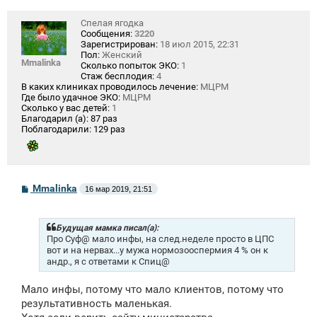
Спелая ягодка
Сообщения:
3220
Зарегистрирован:
18 июл 2015, 22:31
Пол:
Женский
Mmalinka
Сколько попыток ЭКО:
1
Стаж бесплодия:
4
В каких клиниках проводилось лечение:
МЦРМ
Где было удачное ЭКО:
МЦРМ
Сколько у вас детей:
1
Благодарил (а):
87 раз
Поблагодарили:
129 раз
С
Mmalinka
16 мар 2019, 21:51
о
о
б
щ
Будущая мамка писал(а):
е
Про Суф@ мало инфы, на след.неделе просто в ЦПС
н
вот и на нервах...у мужа нормозооспермия 4 % он к
и
андр., я с ответами к Спиц@
е
Мало инфы, потому что мало клиентов, потому что
результативность маленькая.