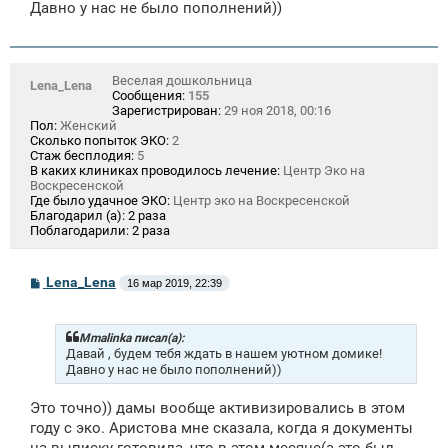
щ
Давно у нас не было пополнений))
е
н
и
е
Веселая дошкольница
Lena_Lena
Сообщения:
155
Зарегистрирован:
29 ноя 2018, 00:16
Пол:
Женский
Сколько попыток ЭКО:
2
Стаж бесплодия:
5
В каких клиниках проводилось лечение:
Центр Эко на
Воскресенской
Где было удачное ЭКО:
Центр эко на Воскресенской
Благодарил (а):
2 раза
Поблагодарили:
2 раза
С
Lena_Lena
16 мар 2019, 22:39
о
о
б
щ
Mmalinka писал(а):
е
Давай , будем тебя ждать в нашем уютном домике!
н
Давно у нас не было пополнений))
и
е
Это точно)) дамы вообще активизировались в этом
году с эко. Аристова мне сказала, когда я документы