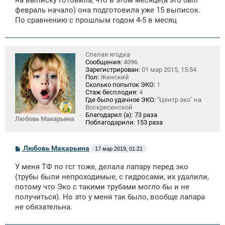
на выписку готовила, что в этом месяце(а это был
февраль начало) она подготовила уже 15 выписок.
По сравнению с прошлым годом 4-5 в месяц
Спелая ягодка
Сообщения:
4096
Зарегистрирован:
01 мар 2015, 15:54
Пол:
Женский
Сколько попыток ЭКО:
1
Стаж бесплодия:
4
Где было удачное ЭКО:
"Центр эко" на
Воскресенской
Благодарил (а):
73 раза
Любовь Макарьина
Поблагодарили:
153 раза
С
Любовь Макарьина
17 мар 2019, 01:21
о
о
У меня ТФ по гсг тоже, делала лапару перед эко
б
щ
(трубы были непроходимые, с гидросами, их удалили,
е
потому что Эко с такими трубами могло бы и не
н
получиться). Но это у меня так было, вообще лапара
и
е
не обязательна.