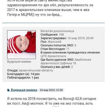
Хотя если верить сайту министерства
здравоохранения по арх обл, результативность за
2017 в архангельских клиниках выше, чем в ава
Петер и МЦРМ)) ну что за бред...
Веселая дошкольница
Сообщения:
108
Зарегистрирован:
16 мар 2019, 20:49
Пол:
Женский
Сколько попыток ЭКО:
3
Стаж бесплодия:
11
В каких клиниках проводилось лечение:
ЦПС Архангельск
Где было удачное ЭКО:
АваКлиник
Будущая мамка
Архангельск Суфтина 18
Сколько у вас детей:
2
Откуда:
Архангельская область
Благодарил (а):
14 раз
Поблагодарили:
1 раз
С
Будущая мамка
16 мар 2019, 21:58
о
о
Я хотела на 2018 посмотреть, на Воск@ 62,8 сегодня
б
щ
вк пост, Ав@ молчок. Я то уже на эко готова, хоть
е