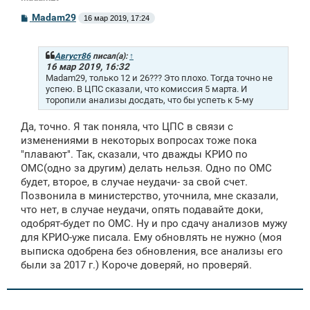
С
Madam29
16 мар 2019, 17:24
о
о
б
щ
Август86
писал(а):
↑
е
16 мар 2019, 16:32
н
Madam29, только 12 и 26??? Это плохо. Тогда точно не
и
успею. В ЦПС сказали, что комиссия 5 марта. И
е
торопили анализы досдать, что бы успеть к 5-му
Да, точно. Я так поняла, что ЦПС в связи с
изменениями в некоторых вопросах тоже пока
"плавают". Так, сказали, что дважды КРИО по
ОМС(одно за другим) делать нельзя. Одно по ОМС
будет, второе, в случае неудачи- за свой счет.
Позвонила в министерство, уточнила, мне сказали,
что нет, в случае неудачи, опять подавайте доки,
одобрят-будет по ОМС. Ну и про сдачу анализов мужу
для КРИО-уже писала. Ему обновлять не нужно (моя
выписка одобрена без обновления, все анализы его
были за 2017 г.) Короче доверяй, но проверяй.