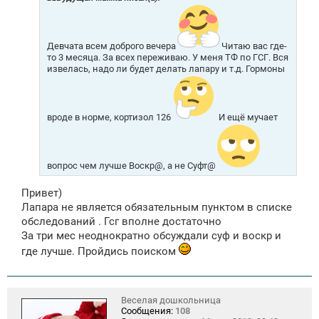
е
н
и
е
Девчата всем доброго вечера
Читаю вас где-
то 3 месяца. За всех переживаю. У меня ТФ по ГСГ. Вся
извелась, надо ли будет делать лапару и т.д. Гормоны
вроде в норме, кортизол 126
И ещё мучает
вопрос чем лучше Воскр@, а не Суфт@
Привет)
Лапара не является обязательным пунктом в списке
обследований . Гсг вполне достаточно
За три мес неоднократно обсуждали суф и воскр и
где лучше. Пройдись поиском
Веселая дошкольница
Сообщения:
108