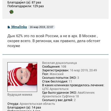
Благодарил (а):
87 раз
Поблагодарили:
129 раз
С
Mmalinka
16 мар 2019, 22:07
о
о
Дык 62% это по всей России, а не в арх. В Москве ,
б
щ
скорее всего. В регионах, как правило, дела обстоят
е
похуже
н
и
е
Веселая дошкольница
Сообщения:
108
Зарегистрирован:
16 мар 2019, 20:49
Пол:
Женский
Сколько попыток ЭКО:
3
Стаж бесплодия:
11
В каких клиниках проводилось лечение:
ЦПС Архангельск
Где было удачное ЭКО:
АваКлиник
Будущая мамка
Архангельск Суфтина 18
Сколько у вас детей:
2
Откуда:
Архангельская область
Благодарил (а):
14 раз