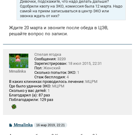
Девочки, подскажите, что надо делать дальше?
и
Одобрили квоту на ЭКО, комиссия была 12 марта. Надо
е
самой на прием записываться в центр ЭКО или
звонка ждать от них?
Ждите 20 марта и звоните после обеда в ЦЭВ,
решайте вопрос по записи.
Спелая ягодка
Сообщения:
3220
Зарегистрирован:
18 июл 2015, 22:31
Пол:
Женский
Mmalinka
Сколько попыток ЭКО:
1
Стаж бесплодия:
4
В каких клиниках проводилось лечение:
МЦРМ
Где было удачное ЭКО:
МЦРМ
Сколько у вас детей:
1
Благодарил (а):
87 раз
Поблагодарили:
129 раз
С
Mmalinka
16 мар 2019, 22:21
о
о