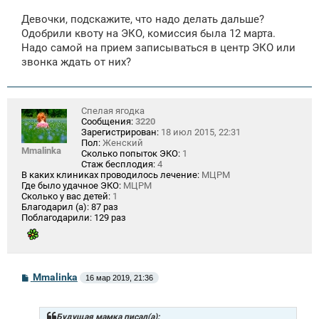
о
о
Девочки, подскажите, что надо делать дальше?
б
щ
Одобрили квоту на ЭКО, комиссия была 12 марта.
е
Надо самой на прием записываться в центр ЭКО или
н
звонка ждать от них?
и
е
Спелая ягодка
Сообщения:
3220
Зарегистрирован:
18 июл 2015, 22:31
Пол:
Женский
Mmalinka
Сколько попыток ЭКО:
1
Стаж бесплодия:
4
В каких клиниках проводилось лечение:
МЦРМ
Где было удачное ЭКО:
МЦРМ
Сколько у вас детей:
1
Благодарил (а):
87 раз
Поблагодарили:
129 раз
С
Mmalinka
16 мар 2019, 21:36
о
о
б
щ
Будущая мамка писал(а):