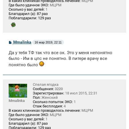
В каких клиниках проводилось лечение:
МЦРМ
Где было удачное ЭКО:
МЦРМ
Сколько у вас детей:
1
Благодарил (а):
87 раз
Поблагодарили:
129 раз
С
Mmalinka
16 мар 2019, 22:11
о
о
Да у тебя ТФ так что все ок. Это у меня непонятно
б
щ
было - Им в цпс не понятно. В питере врачу все
е
понятно было
н
и
е
Спелая ягодка
Сообщения:
3220
Зарегистрирован:
18 июл 2015, 22:31
Пол:
Женский
Mmalinka
Сколько попыток ЭКО:
1
Стаж бесплодия:
4
В каких клиниках проводилось лечение:
МЦРМ
Где было удачное ЭКО:
МЦРМ
Сколько у вас детей:
1
Благодарил (а):
87 раз
Поблагодарили:
129 раз