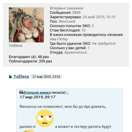
Впервые замужем
Сообщения:
2809
Зарегистрирован:
24 май 2015, 10:13
Пол:
Женский
Сколько попыток ЭКО:
2
Стаж бесплодия:
10
В каких клиниках проводилось лечение:
Ава-Петер
Где было удачное ЭКО:
Не требуется!
YaElena
Сколько у вас детей:
1
Откуда:
Архангельск
Благодарил (а):
48 раз
Поблагодарили:
209 раз
С
YaElena
17 мар 2019, 13:01
о
о
б
щ
Будущая мамка
писал(а):
↑
е
17 мар 2019, 09:17
н
и
Финансы не позволяют, мне бы до Арх доехать,
е
далеко я
а может и гистеру делать будут