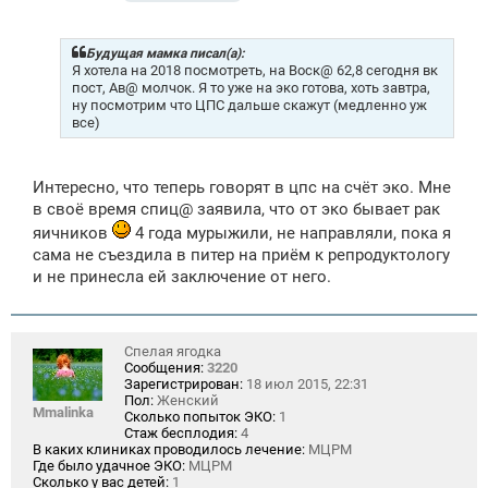
о
о
б
щ
Будущая мамка писал(а):
е
Я хотела на 2018 посмотреть, на Воск@ 62,8 сегодня вк
н
пост, Ав@ молчок. Я то уже на эко готова, хоть завтра,
и
ну посмотрим что ЦПС дальше скажут (медленно уж
е
все)
Интересно, что теперь говорят в цпс на счёт эко. Мне
в своё время спиц@ заявила, что от эко бывает рак
яичников
4 года мурыжили, не направляли, пока я
сама не съездила в питер на приём к репродуктологу
и не принесла ей заключение от него.
Спелая ягодка
Сообщения:
3220
Зарегистрирован:
18 июл 2015, 22:31
Пол:
Женский
Mmalinka
Сколько попыток ЭКО:
1
Стаж бесплодия:
4
В каких клиниках проводилось лечение:
МЦРМ
Где было удачное ЭКО:
МЦРМ
Сколько у вас детей:
1