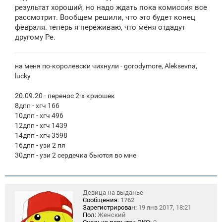
щ
результат хороший, но надо ждать пока комиссия все
е
рассмотрит. Вообщем решили, что это будет конец
н
февраля. теперь я переживаю, что меня отдадут
и
е
другому Ре.
на меня по-королевски чихнули - gorodymore, Aleksevna,
lucky
20.09.20 - перенос 2-х криошек
8дпп - хгч 166
10дпп - хгч 496
12дпп - хгч 1439
14дпп - хгч 3598
16дпп - узи 2 пя
30дпп - узи 2 сердечка бьются во мне
Девица на выданье
Сообщения:
1762
Зарегистрирован:
19 янв 2017, 18:21
Пол:
Женский