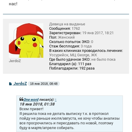
нас!
Девица на выданье
Сообщения:
1762
Зарегистрирован:
19 янв 2017, 18:21
Пол:
Женский
Сколько попыток ЭКО:
0
Стаж бесплодия:
3 года
В каких клиниках проводилось лечение:
Уссурийск, МЦ George, ЖК
Где было удачное ЭКО:
не было пока
JerdoZ
Благодарил (а):
111 раз
Поблагодарили:
192 раза
С
JerdoZ
18 янв 2018, 08:48
о
о
б
щ
One word
писал(а):
↑
е
18 янв 2018, 01:38
н
Всем привет!
и
Я решила пока не делать выписку т.к. в протокол
е
пойду не раньше июля/августа, не хочу чтобы анализы
все просрочились и пересдавать по новой, поэтому
буду в марте/апреле собирать.