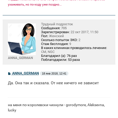
ухаживать, но по-ходу уже поздно...
Трудный подросток
Сообщения:
705
Зарегистрирован:
22 окт 2017, 11:50
Пол:
Женский
Сколько попыток ЭКО:
2
Стаж бесплодия:
9
В каких клиниках проводилось лечение:
СМ, NGC
Благодарил (а):
76 раз
ANNA_GERMAN
Поблагодарили:
53 раза
С
ANNA_GERMAN
18 янв 2018, 12:41
о
о
Да. Она так и сказала. От нее ничего не зависит
б
щ
е
н
и
е
на меня по-королевски чихнули - gorodymore, Aleksevna,
lucky