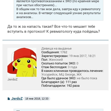
является противопоказанием к ЭКО (по крайней мере
при частых обострениях)...
В общем как то так мои дела, завтра иду к ревматологу
и на анализы. В четверг следующий узнаю результаты
анализов...
Да то ж за напасть такая? Все что-то мешает тебе
вступить в протокол! К ревматологу куда пойдешь?
Девица на выданье
Сообщения:
1762
Зарегистрирован:
19 янв 2017, 18:21
Пол:
Женский
Сколько попыток ЭКО:
0
Стаж бесплодия:
3 года
В каких клиниках проводилось лечение:
Уссурийск, МЦ George, ЖК
Где было удачное ЭКО:
не было пока
JerdoZ
Благодарил (а):
111 раз
Поблагодарили:
192 раза
С
JerdoZ
18 янв 2018, 12:33
о
о
б