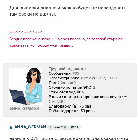
Для выписки анализы можно будет не пересдавать
там сроки не важны.
*********************
Сердце посажено, печень на хрен послана, за головой стараюсь
ухаживать, но по-ходу уже поздно...
Трудный подросток
Сообщения:
705
Зарегистрирован:
22 окт 2017, 11:50
Пол:
Женский
Сколько попыток ЭКО:
2
Стаж бесплодия:
9
В каких клиниках проводилось лечение:
СМ, NGC
Благодарил (а):
76 раз
ANNA_GERMAN
Поблагодарили:
53 раза
С
ANNA_GERMAN
18 янв 2018, 10:11
о
о
ездила к СИ. Гистологию довозила. она сказала, что
б