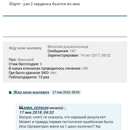
30дпп - узи 2 сердечка бьются во мне
Веселая дошкольница
Жду мою малявку
Сообщения:
167
Зарегистрирован:
19 окт 2017, 08:52
Пол:
Женский
Стаж бесплодия:
8
В каких клиниках проводилось лечение:
СМ
Где было удачное ЭКО:
Нет
Поблагодарили:
13 раз
С
Жду мою малявку
17 янв 2018, 08:50
о
о
б
щ
ANNA_GERMAN
писал(а):
↑
е
17 янв 2018, 04:52
н
Вопрос снят) ги сказала, что хороший результат!
и
Может и правда первая гистология ошибочная была.
е
Или Оргаметрил меня за 1 цикл излечил? Хм