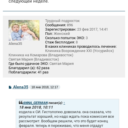
следующей неделе.
Трудный подросток
Сообщения:
896
Зарегистрирован:
23 фев 2017, 14:41
Пол:
Женский
Сколько попыток ЭКО:
3
Стаж бесплодия:
8
Alena35
В каких клиниках проводилось лечение:
Клиника Возрождение XXI (Уссурийск)
Клиника на Комарова (Владивосток)
Святая Мария (Владивосток)
Где было удачное ЭКО:
Святая Мария
Благодарил (а):
62 раза
Поблагодарили:
41 раз
С
Alena35
18 янв 2018, 12:17
о
о
б
щ
ANNA_GERMAN
писал(а):
↑
е
18 янв 2018, 10:11
н
ездила к СИ. Гистологию довозила. она сказала, что
и
результат хороший, но надо ждать пока комиссия все
е
рассмотрит. Вообщем решили, что это будет конец
февраля. теперь я переживаю, что меня отдадут