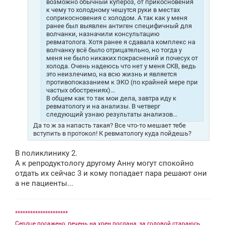
возможно обычный купероз, от прикосновения
к чему то холодному чешутся руки в местах
соприкосновения с холодом. А так как у меня
ранее был выявлен антиген специфичный для
волчанки, назначили консультацию
ревматолога. Хотя ранее я сдавала комплекс на
волчанку всё было отрицательно, но тогда у
меня не было никаких покраснений и почесух от
холода. Очень надеюсь что нет у меня СКВ, ведь
это неизлечимо, на всю жизнь и является
противопоказанием к ЭКО (по крайней мере при
частых обострениях)...
В общем как то так мои дела, завтра иду к
ревматологу и на анализы. В четверг
следующий узнаю результаты анализов...
Да то ж за напасть такая? Все что-то мешает тебе
вступить в протокол! К ревматологу куда пойдешь?
В поликлинику 2.
А к репродуктологу другому Анну могут спокойно
отдать их сейчас 3 и кому попадает пара решают они
а не пациенты...
*********************
Сердце посажено, печень на хрен послана, за головой стараюсь