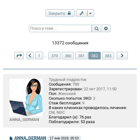
Закрыто
Поиск
Расширенный п
13372 сообщения
Страница
382
из
383
1
379
380
381
382
383
…
Пред.
След.
Трудный подросток
Сообщения:
705
Зарегистрирован:
22 окт 2017, 11:50
Пол:
Женский
Сколько попыток ЭКО:
2
Стаж бесплодия:
9
В каких клиниках проводилось лечение:
СМ, NGC
Благодарил (а):
76 раз
ANNA_GERMAN
Поблагодарили:
53 раза
С
ANNA_GERMAN
17 янв 2018, 05:53