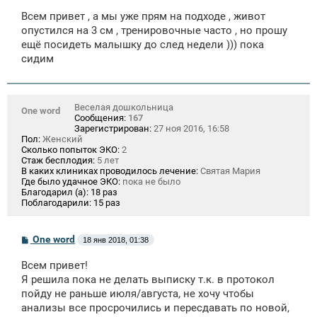
о
Всем привет , а мы уже прям на подходе , живот
б
щ
опустился на 3 см , тренировочные часто , но прошу
е
ещё посидеть малышку до след недели ))) пока
н
сидим
и
е
Веселая дошкольница
One word
Сообщения:
167
Зарегистрирован:
27 ноя 2016, 16:58
Пол:
Женский
Сколько попыток ЭКО:
2
Стаж бесплодия:
5 лет
В каких клиниках проводилось лечение:
Святая Мария
Где было удачное ЭКО:
пока не было
Благодарил (а):
18 раз
Поблагодарили:
15 раз
С
One word
18 янв 2018, 01:38
о
о
Всем привет!
б
щ
Я решила пока не делать выписку т.к. в протокол
е
пойду не раньше июля/августа, не хочу чтобы
н
анализы все просрочились и пересдавать по новой,
и