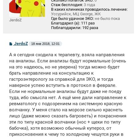
Сколько попыток ЭКО:
0
Стаж бесплодия:
3 года
В каких клиниках проводилось лечение:
Уссурийск, МЦ George, ЖК
Где было удачное ЭКО:
не было пока
JerdoZ
Благодарил (а):
111 раз
Поблагодарили:
192 раза
С
JerdoZ
18 янв 2018, 12:01
о
о
А я сегодня сходила к терапевту, взяла направления
б
щ
на анализы. Если анализы будут нормальные (очень
е
на это надеюсь, но не уверена) тогда можно будет
н
брать направление на консультацию к
и
е
гастроэнтерологу за справкой для ЭКО, и тогда
наверное успею вступить в протокол в феврале.
Если не нормальные анализы будут даже не поеду
туда, ибо смысла нет. А ещё мне дали направление к
ревматологу с подозрением на системную красную
волчанку. У меня стало на морозе сильно краснеть
лицо (даже можно сказать багроветь) и покраснения
эти по типу красной волчанки (нос + щеки по типу
бабочка), хотя возможно обычный купероз, от
прикосновения к чему то холодному чешутся руки в