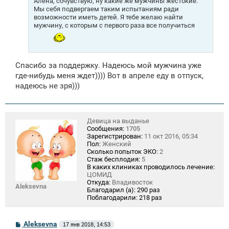
Алена, сочувствую, ну какие же мужчины жестокие.
Мы себя подвергаем таким испытаниям ради
возможности иметь детей. Я тебе желаю найти
мужчину, с которым с первого раза все получиться
Спасибо за поддержку. Надеюсь мой мужчина уже
где-нибудь меня ждет)))) Вот в апреле еду в отпуск,
надеюсь не зря)))
Девица на выданье
Сообщения:
1705
Зарегистрирован:
11 окт 2016, 05:34
Пол:
Женский
Сколько попыток ЭКО:
2
Стаж бесплодия:
5
В каких клиниках проводилось лечение:
ЦОМИД
Откуда:
Владивосток
Aleksevna
Благодарил (а):
290 раз
Поблагодарили:
218 раз
С
Aleksevna
17 янв 2018, 14:53