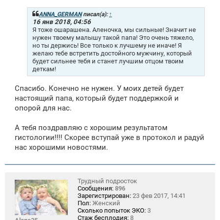
б
щ
ANNA_GERMAN
писал(а):
↑
е
16 янв 2018, 04:56
н
Я тоже ошарашена. Аленочка, мы сильные! Значит не
и
нужен твоему малышу такой папа! Это очень тяжело,
е
но ты держись! Все только к лучшему не иначе! Я
желаю тебе встретить достойного мужчину, который
будет сильнее тебя и станет лучшим отцом твоим
деткам!
Спасибо. Конечно не нужен. У моих детей будет
настоящий папа, который будет поддержкой и
опорой для нас.
А тебя поздравляю с хорошим результатом
гистологии!!!! Скорее вступай уже в протокол и радуй
нас хорошими новостями.
Трудный подросток
Сообщения:
896
Зарегистрирован:
23 фев 2017, 14:41
Пол:
Женский
Сколько попыток ЭКО:
3
Стаж бесплодия:
8