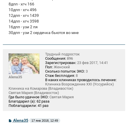
8дпп - хгч 166
10дпп - хгч 496
12дпп - хгч 1439
14дпп - хгч 3598
16дпп - узи 2 пя
30дпп - узи 2 сердечка бьются во мне
Трудный подросток
Сообщения:
896
Зарегистрирован:
23 фев 2017, 14:41
Пол:
Женский
Сколько попыток ЭКО:
3
Стаж бесплодия:
8
Alena35
В каких клиниках проводилось лечение:
Клиника Возрождение XXI (Уссурийск)
Клиника на Комарова (Владивосток)
Святая Мария (Владивосток)
Где было удачное ЭКО:
Святая Мария
Благодарил (а):
62 раза
Поблагодарили:
41 раз
С
Alena35
17 янв 2018, 12:49
о
о