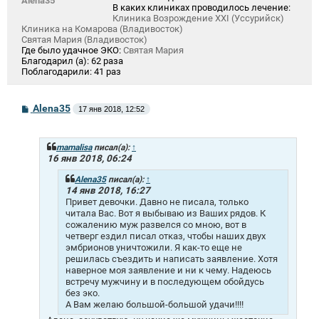
Alena35
В каких клиниках проводилось лечение:
Клиника Возрождение XXI (Уссурийск)
Клиника на Комарова (Владивосток)
Святая Мария (Владивосток)
Где было удачное ЭКО:
Святая Мария
Благодарил (а):
62 раза
Поблагодарили:
41 раз
С
Alena35
17 янв 2018, 12:52
о
о
б
щ
mamalisa
писал(а):
↑
е
16 янв 2018, 06:24
н
и
Alena35
писал(а):
↑
е
14 янв 2018, 16:27
Привет девочки. Давно не писала, только
читала Вас. Вот я выбываю из Ваших рядов. К
сожалению муж развелся со мною, вот в
четверг ездил писал отказ, чтобы наших двух
эмбрионов уничтожили. Я как-то еще не
решилась съездить и написать заявление. Хотя
наверное моя заявление и ни к чему. Надеюсь
встречу мужчину и в последующем обойдусь
без эко.
А Вам желаю большой-большой удачи!!!!