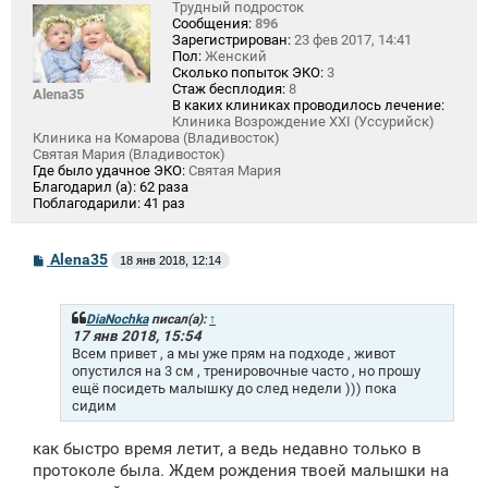
Трудный подросток
Сообщения:
896
Зарегистрирован:
23 фев 2017, 14:41
Пол:
Женский
Сколько попыток ЭКО:
3
Стаж бесплодия:
8
Alena35
В каких клиниках проводилось лечение:
Клиника Возрождение XXI (Уссурийск)
Клиника на Комарова (Владивосток)
Святая Мария (Владивосток)
Где было удачное ЭКО:
Святая Мария
Благодарил (а):
62 раза
Поблагодарили:
41 раз
С
Alena35
18 янв 2018, 12:14
о
о
б
щ
DiaNochka
писал(а):
↑
е
17 янв 2018, 15:54
н
Всем привет , а мы уже прям на подходе , живот
и
опустился на 3 см , тренировочные часто , но прошу
е
ещё посидеть малышку до след недели ))) пока
сидим
как быстро время летит, а ведь недавно только в
протоколе была. Ждем рождения твоей малышки на