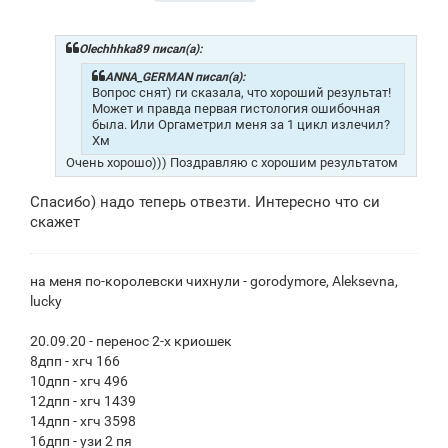
о
о
б
щ
Olechhhka89 писал(а):
е
н
ANNA_GERMAN писал(а):
и
Вопрос снят) ги сказала, что хороший результат!
е
Может и правда первая гистология ошибочная
была. Или Оргаметрил меня за 1 цикл излечил?
Хм
Очень хорошо))) Поздравляю с хорошим результатом
Спасибо) надо теперь отвезти. Интересно что си
скажет
на меня по-королевски чихнули - gorodymore, Aleksevna,
lucky
20.09.20 - перенос 2-х криошек
8дпп - хгч 166
10дпп - хгч 496
12дпп - хгч 1439
14дпп - хгч 3598
16дпп - узи 2 пя