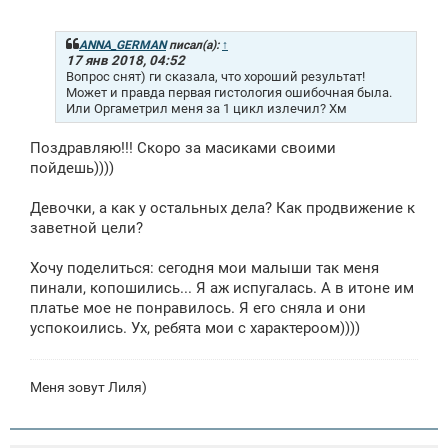
о
о
б
щ
ANNA_GERMAN
писал(а):
↑
е
17 янв 2018, 04:52
н
Вопрос снят) ги сказала, что хороший результат!
и
Может и правда первая гистология ошибочная была.
е
Или Оргаметрил меня за 1 цикл излечил? Хм
Поздравляю!!! Скоро за масиками своими
пойдешь))))
Девочки, а как у остальных дела? Как продвижение к
заветной цели?
Хочу поделиться: сегодня мои малыши так меня
пинали, копошились... Я аж испугалась. А в итоне им
платье мое не понравилось. Я его сняла и они
успокоились. Ух, ребята мои с характероом))))
Меня зовут Лиля)