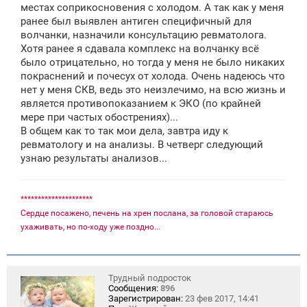
местах соприкосновения с холодом. А так как у меня
ранее был выявлен антиген специфичный для
волчанки, назначили консультацию ревматолога.
Хотя ранее я сдавала комплекс на волчанку всё
было отрицательно, но тогда у меня не было никаких
покраснений и почесух от холода. Очень надеюсь что
нет у меня СКВ, ведь это неизлечимо, на всю жизнь и
является противопоказанием к ЭКО (по крайней
мере при частых обострениях)...
В общем как то так мои дела, завтра иду к
ревматологу и на анализы. В четверг следующий
узнаю результаты анализов...
*********************
Сердце посажено, печень на хрен послана, за головой стараюсь
ухаживать, но по-ходу уже поздно...
Трудный подросток
Сообщения:
896
Зарегистрирован:
23 фев 2017, 14:41