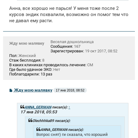
Анна, все хорошо не парься! У меня тоже после 2
курсов эндик похвалили, возможно он помог тем что
не давал ему расти.
Веселая дошкольница
Жду мою малявку
Сообщения:
167
Зарегистрирован:
19 окт 2017, 08:52
Пол:
Женский
Стаж бесплодия:
8
В каких клиниках проводилось лечение:
СМ
Где было удачное ЭКО:
Нет
Поблагодарили:
13 раз
С
Жду мою малявку
17 янв 2018, 08:52
о
о
б
щ
ANNA_GERMAN
писал(а):
↑
е
17 янв 2018, 05:53
н
и
Olechhhka89 писал(а):
е
ANNA_GERMAN писал(а):
Вопрос снят) ги сказала, что хороший