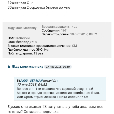
16дпп - узи 2 пя
30дпп - узи 2 сердечка бьются во мне
Веселая дошкольница
Жду мою малявку
Сообщения:
167
Зарегистрирован:
19 окт 2017, 08:52
Пол:
Женский
Стаж бесплодия:
8
В каких клиниках проводилось лечение:
СМ
Где было удачное ЭКО:
Нет
Поблагодарили:
13 раз
С
Жду мою малявку
17 янв 2018, 10:39
о
о
б
щ
ANNA_GERMAN
писал(а):
↑
е
17 янв 2018, 04:52
н
Вопрос снят) ги сказала, что хороший результат!
и
Может и правда первая гистология ошибочная была.
е
Или Оргаметрил меня за 1 цикл излечил? Хм
Думаю она скажет 28 вступать, а у тебя анализы все
готовы? Осталась неделька.