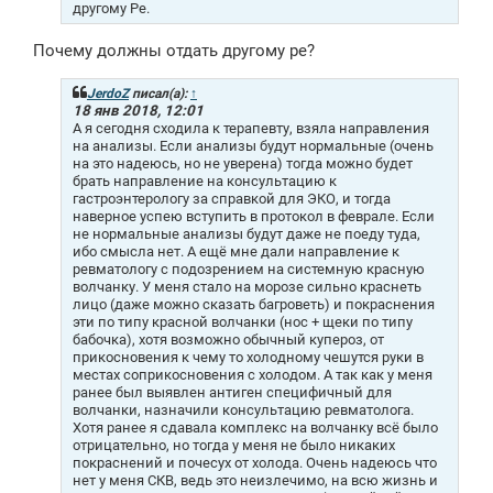
другому Ре.
Почему должны отдать другому ре?
JerdoZ
писал(а):
↑
18 янв 2018, 12:01
А я сегодня сходила к терапевту, взяла направления
на анализы. Если анализы будут нормальные (очень
на это надеюсь, но не уверена) тогда можно будет
брать направление на консультацию к
гастроэнтерологу за справкой для ЭКО, и тогда
наверное успею вступить в протокол в феврале. Если
не нормальные анализы будут даже не поеду туда,
ибо смысла нет. А ещё мне дали направление к
ревматологу с подозрением на системную красную
волчанку. У меня стало на морозе сильно краснеть
лицо (даже можно сказать багроветь) и покраснения
эти по типу красной волчанки (нос + щеки по типу
бабочка), хотя возможно обычный купероз, от
прикосновения к чему то холодному чешутся руки в
местах соприкосновения с холодом. А так как у меня
ранее был выявлен антиген специфичный для
волчанки, назначили консультацию ревматолога.
Хотя ранее я сдавала комплекс на волчанку всё было
отрицательно, но тогда у меня не было никаких
покраснений и почесух от холода. Очень надеюсь что
нет у меня СКВ, ведь это неизлечимо, на всю жизнь и