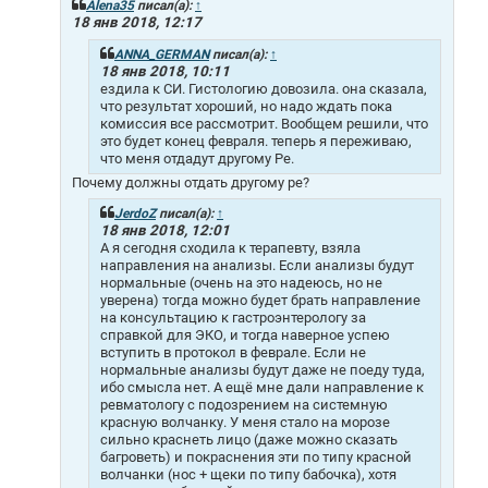
щ
Alena35
писал(а):
↑
е
18 янв 2018, 12:17
н
и
ANNA_GERMAN
писал(а):
↑
е
18 янв 2018, 10:11
ездила к СИ. Гистологию довозила. она сказала,
что результат хороший, но надо ждать пока
комиссия все рассмотрит. Вообщем решили, что
это будет конец февраля. теперь я переживаю,
что меня отдадут другому Ре.
Почему должны отдать другому ре?
JerdoZ
писал(а):
↑
18 янв 2018, 12:01
А я сегодня сходила к терапевту, взяла
направления на анализы. Если анализы будут
нормальные (очень на это надеюсь, но не
уверена) тогда можно будет брать направление
на консультацию к гастроэнтерологу за
справкой для ЭКО, и тогда наверное успею
вступить в протокол в феврале. Если не
нормальные анализы будут даже не поеду туда,
ибо смысла нет. А ещё мне дали направление к
ревматологу с подозрением на системную
красную волчанку. У меня стало на морозе
сильно краснеть лицо (даже можно сказать
багроветь) и покраснения эти по типу красной
волчанки (нос + щеки по типу бабочка), хотя