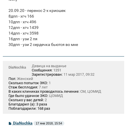
20.09.20 - перенос 2-х криошек
8дпп - хгч 166
10дпп - хгч 496
12дпп - хгч 1439
14дпп - хгч 3598
16дпп - узи 2 пя
30дпп - узи 2 сердечка бьются во мне
Девица на выданье
DiaNochka
Сообщения:
1251
Зарегистрирован:
11 мар 2017, 09:32
Пол:
Женский
Сколько попыток ЭКО:
1
Стаж бесплодия:
7 лет
В каких клиниках проводилось лечение:
СМ, ЦОМИД
Где было удачное ЭКО:
ЦОМИД
Сколько у вас детей:
2
Благодарил (а):
3 раза
Поблагодарили:
168 раз
С
DiaNochka
17 янв 2018, 15:54
о