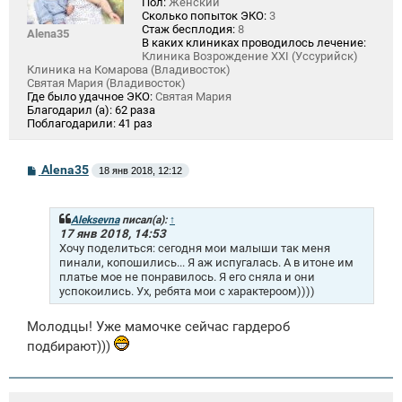
Пол:
Женский
Сколько попыток ЭКО:
3
Стаж бесплодия:
8
Alena35
В каких клиниках проводилось лечение:
Клиника Возрождение XXI (Уссурийск)
Клиника на Комарова (Владивосток)
Святая Мария (Владивосток)
Где было удачное ЭКО:
Святая Мария
Благодарил (а):
62 раза
Поблагодарили:
41 раз
С
Alena35
18 янв 2018, 12:12
о
о
б
щ
Aleksevna
писал(а):
↑
е
17 янв 2018, 14:53
н
Хочу поделиться: сегодня мои малыши так меня
и
пинали, копошились... Я аж испугалась. А в итоне им
е
платье мое не понравилось. Я его сняла и они
успокоились. Ух, ребята мои с характероом))))
Молодцы! Уже мамочке сейчас гардероб
подбирают)))