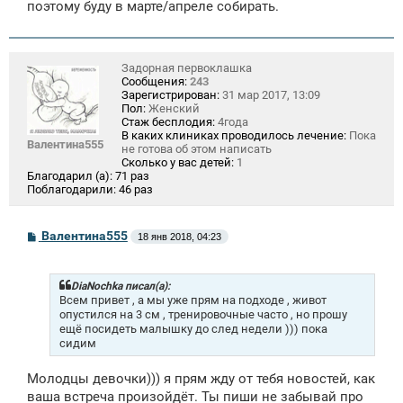
е
поэтому буду в марте/апреле собирать.
Задорная первоклашка
Сообщения:
243
Зарегистрирован:
31 мар 2017, 13:09
Пол:
Женский
Стаж бесплодия:
4года
В каких клиниках проводилось лечение:
Пока
Валентина555
не готова об этом написать
Сколько у вас детей:
1
Благодарил (а):
71 раз
Поблагодарили:
46 раз
С
Валентина555
18 янв 2018, 04:23
о
о
б
щ
DiaNochka писал(а):
е
Всем привет , а мы уже прям на подходе , живот
н
опустился на 3 см , тренировочные часто , но прошу
и
ещё посидеть малышку до след недели ))) пока
е
сидим
Молодцы девочки))) я прям жду от тебя новостей, как
ваша встреча произойдёт. Ты пиши не забывай про