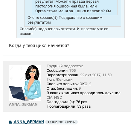
результат! Может и правда первая
гистология ошибочная была. Или
Оргаметрил меня за 1 цикл излечил? Хм
Очень хорошо))) Поздравляю с хорошим
результатом
Спасибо) надо теперь отвезти. Интересно что си
скажет
Когда у тебя цикл начнется?
Трудный подросток
Сообщения:
705
Зарегистрирован:
22 окт 2017, 11:50
Пол:
Женский
Сколько попыток ЭКО:
2
Стаж бесплодия:
9
В каких клиниках проводилось лечение:
СМ, NGC
Благодарил (а):
76 раз
ANNA_GERMAN
Поблагодарили:
53 раза
С
ANNA_GERMAN
17 янв 2018, 09:02
о
о
б