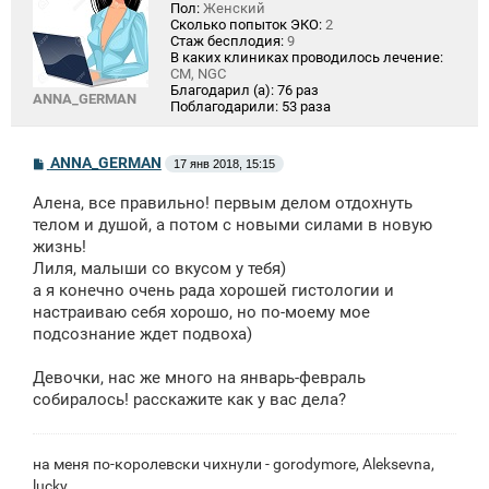
Пол:
Женский
Сколько попыток ЭКО:
2
Стаж бесплодия:
9
В каких клиниках проводилось лечение:
СМ, NGC
Благодарил (а):
76 раз
ANNA_GERMAN
Поблагодарили:
53 раза
С
ANNA_GERMAN
17 янв 2018, 15:15
о
о
Алена, все правильно! первым делом отдохнуть
б
щ
телом и душой, а потом с новыми силами в новую
е
жизнь!
н
Лиля, малыши со вкусом у тебя)
и
е
а я конечно очень рада хорошей гистологии и
настраиваю себя хорошо, но по-моему мое
подсознание ждет подвоха)
Девочки, нас же много на январь-февраль
собиралось! расскажите как у вас дела?
на меня по-королевски чихнули - gorodymore, Aleksevna,
lucky