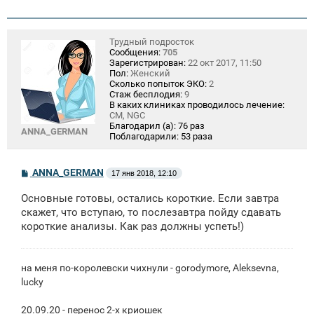
Трудный подросток
Сообщения:
705
Зарегистрирован:
22 окт 2017, 11:50
Пол:
Женский
Сколько попыток ЭКО:
2
Стаж бесплодия:
9
В каких клиниках проводилось лечение:
СМ, NGC
Благодарил (а):
76 раз
ANNA_GERMAN
Поблагодарили:
53 раза
С
ANNA_GERMAN
17 янв 2018, 12:10
о
о
Основные готовы, остались короткие. Если завтра
б
щ
скажет, что вступаю, то послезавтра пойду сдавать
е
короткие анализы. Как раз должны успеть!)
н
и
е
на меня по-королевски чихнули - gorodymore, Aleksevna,
lucky
20.09.20 - перенос 2-х криошек