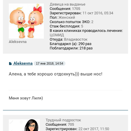
Девица на выданье
Сообщения:
1705
Зарегистрирован:
11 окт 2016, 05:34
Пол:
Женский
Сколько попыток ЭКО:
2
Стаж бесплодия:
5
В каких клиниках проводилось лечение:
ЦОМИД
Откуда:
Владивосток
Aleksevna
Благодарил (а):
290 раз
Поблагодарили:
218 раз
С
Aleksevna
17 янв 2018, 14:54
о
о
Алена, а тебе хорошо отдохнуть))) выше нос!
б
щ
е
н
и
е
Меня зовут Лиля)
Трудный подросток
Сообщения:
705
Зарегистрирован:
22 окт 2017, 11:50