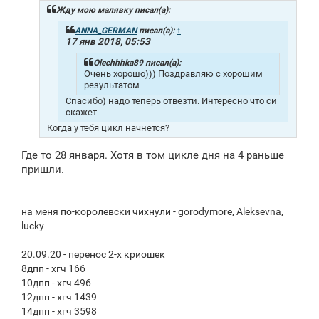
щ
Жду мою малявку писал(а):
е
н
ANNA_GERMAN
писал(а):
↑
и
17 янв 2018, 05:53
е
Olechhhka89 писал(а):
Очень хорошо))) Поздравляю с хорошим
результатом
Спасибо) надо теперь отвезти. Интересно что си
скажет
Когда у тебя цикл начнется?
Где то 28 января. Хотя в том цикле дня на 4 раньше
пришли.
на меня по-королевски чихнули - gorodymore, Aleksevna,
lucky
20.09.20 - перенос 2-х криошек
8дпп - хгч 166
10дпп - хгч 496
12дпп - хгч 1439
14дпп - хгч 3598