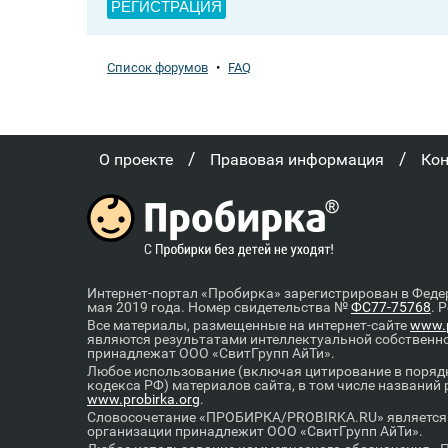
РЕГИСТРАЦИЯ
Список форумов
•
FAQ
/
/
О проекте
Правовая информация
Ко
Интернет-портал «Пробирка» зарегистрирован в Феде
мая 2019 года. Номер свидетельства №
ФС77-75768
. 
Все материалы, размещенные на интернет-сайте
www.p
являются результатами интеллектуальной собственн
принадлежат ООО «СвитГрупп АйТи».
Любое использование (включая цитирование в порядк
кодекса РФ) материалов сайта, в том числе названий
www.probirka.org
.
Словосочетание «ПРОБИРКА/PROBIRKA.RU» является к
организации принадлежит ООО «СвитГрупп АйТи».