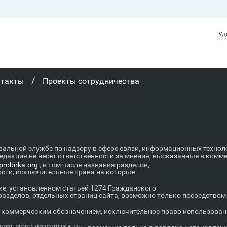
Уд
/
нтакты
Проекты сотрудничества
ральной службе по надзору в сфере связи, информационных техно
Редакция не несет ответственности за мнения, высказанные в комм
robirka.org
, в том числе названия разделов,
ости, исключительные права на которые
е, установленном статьей 1274 Гражданского
 разделов, отдельных страниц сайта, возможно только посредство
оммерческим обозначением, исключительное право использовани