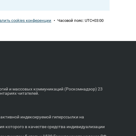
алить cookies конференции
•
Часовой пояс:
UTC+03:00
логий и массовых коммуникаций (Роскомнадзор) 23
ентариях читателей.
м активной индексируемой гиперссылки на
я которого в качестве средства индивидуализации