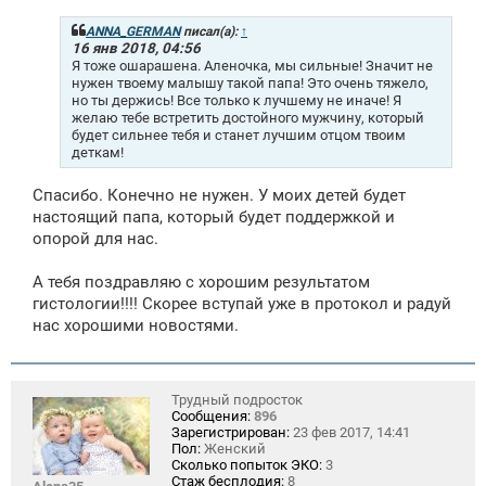
б
щ
ANNA_GERMAN
писал(а):
↑
е
16 янв 2018, 04:56
н
Я тоже ошарашена. Аленочка, мы сильные! Значит не
и
нужен твоему малышу такой папа! Это очень тяжело,
е
но ты держись! Все только к лучшему не иначе! Я
желаю тебе встретить достойного мужчину, который
будет сильнее тебя и станет лучшим отцом твоим
деткам!
Спасибо. Конечно не нужен. У моих детей будет
настоящий папа, который будет поддержкой и
опорой для нас.
А тебя поздравляю с хорошим результатом
гистологии!!!! Скорее вступай уже в протокол и радуй
нас хорошими новостями.
Трудный подросток
Сообщения:
896
Зарегистрирован:
23 фев 2017, 14:41
Пол:
Женский
Сколько попыток ЭКО:
3
Стаж бесплодия:
8