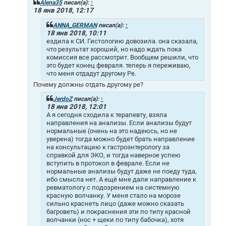
щ
Alena35
писал(а):
↑
е
18 янв 2018, 12:17
н
и
ANNA_GERMAN
писал(а):
↑
е
18 янв 2018, 10:11
ездила к СИ. Гистологию довозила. она сказала,
что результат хороший, но надо ждать пока
комиссия все рассмотрит. Вообщем решили, что
это будет конец февраля. теперь я переживаю,
что меня отдадут другому Ре.
Почему должны отдать другому ре?
JerdoZ
писал(а):
↑
18 янв 2018, 12:01
А я сегодня сходила к терапевту, взяла
направления на анализы. Если анализы будут
нормальные (очень на это надеюсь, но не
уверена) тогда можно будет брать направление
на консультацию к гастроэнтерологу за
справкой для ЭКО, и тогда наверное успею
вступить в протокол в феврале. Если не
нормальные анализы будут даже не поеду туда,
ибо смысла нет. А ещё мне дали направление к
ревматологу с подозрением на системную
красную волчанку. У меня стало на морозе
сильно краснеть лицо (даже можно сказать
багроветь) и покраснения эти по типу красной
волчанки (нос + щеки по типу бабочка), хотя