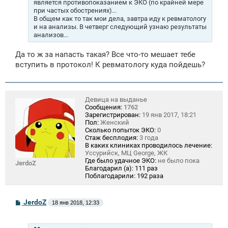
является противопоказанием к ЭКО (по крайней мере
при частых обострениях)...
В общем как то так мои дела, завтра иду к ревматологу
и на анализы. В четверг следующий узнаю результаты
анализов...
Да то ж за напасть такая? Все что-то мешает тебе
вступить в протокол! К ревматологу куда пойдешь?
Девица на выданье
Сообщения:
1762
Зарегистрирован:
19 янв 2017, 18:21
Пол:
Женский
Сколько попыток ЭКО:
0
Стаж бесплодия:
3 года
В каких клиниках проводилось лечение:
Уссурийск, МЦ George, ЖК
Где было удачное ЭКО:
не было пока
JerdoZ
Благодарил (а):
111 раз
Поблагодарили:
192 раза
С
JerdoZ
18 янв 2018, 12:33
о
о
б