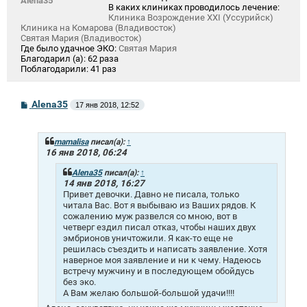
Alena35
В каких клиниках проводилось лечение:
Клиника Возрождение XXI (Уссурийск)
Клиника на Комарова (Владивосток)
Святая Мария (Владивосток)
Где было удачное ЭКО:
Святая Мария
Благодарил (а):
62 раза
Поблагодарили:
41 раз
С
Alena35
17 янв 2018, 12:52
о
о
б
щ
mamalisa
писал(а):
↑
е
16 янв 2018, 06:24
н
и
Alena35
писал(а):
↑
е
14 янв 2018, 16:27
Привет девочки. Давно не писала, только
читала Вас. Вот я выбываю из Ваших рядов. К
сожалению муж развелся со мною, вот в
четверг ездил писал отказ, чтобы наших двух
эмбрионов уничтожили. Я как-то еще не
решилась съездить и написать заявление. Хотя
наверное моя заявление и ни к чему. Надеюсь
встречу мужчину и в последующем обойдусь
без эко.
А Вам желаю большой-большой удачи!!!!