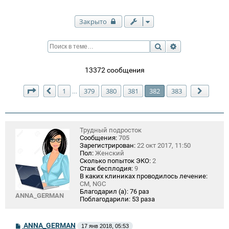
Закрыто
Поиск
Расширенный п
13372 сообщения
Страница
382
из
383
1
379
380
381
382
383
…
Пред.
След.
Трудный подросток
Сообщения:
705
Зарегистрирован:
22 окт 2017, 11:50
Пол:
Женский
Сколько попыток ЭКО:
2
Стаж бесплодия:
9
В каких клиниках проводилось лечение:
СМ, NGC
Благодарил (а):
76 раз
ANNA_GERMAN
Поблагодарили:
53 раза
С
ANNA_GERMAN
17 янв 2018, 05:53