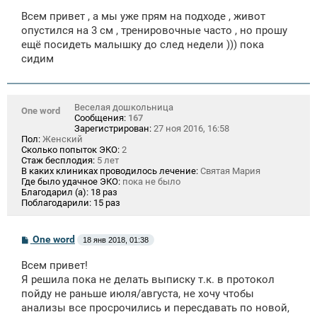
о
Всем привет , а мы уже прям на подходе , живот
б
щ
опустился на 3 см , тренировочные часто , но прошу
е
ещё посидеть малышку до след недели ))) пока
н
сидим
и
е
Веселая дошкольница
One word
Сообщения:
167
Зарегистрирован:
27 ноя 2016, 16:58
Пол:
Женский
Сколько попыток ЭКО:
2
Стаж бесплодия:
5 лет
В каких клиниках проводилось лечение:
Святая Мария
Где было удачное ЭКО:
пока не было
Благодарил (а):
18 раз
Поблагодарили:
15 раз
С
One word
18 янв 2018, 01:38
о
о
Всем привет!
б
щ
Я решила пока не делать выписку т.к. в протокол
е
пойду не раньше июля/августа, не хочу чтобы
н
анализы все просрочились и пересдавать по новой,
и