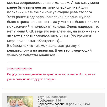
местах соприкосновения с холодом. А так как у меня
ранее был выявлен антиген специфичный для
волчанки, назначили консультацию ревматолога.
Хотя ранее я сдавала комплекс на волчанку всё
было отрицательно, но тогда у меня не было никаких
покраснений и почесух от холода. Очень надеюсь что
нет у меня СКВ, ведь это неизлечимо, на всю жизнь и
является противопоказанием к ЭКО (по крайней
мере при частых обострениях)...
В общем как то так мои дела, завтра иду к
ревматологу и на анализы. В четверг следующий
узнаю результаты анализов...
*********************
Сердце посажено, печень на хрен послана, за головой стараюсь
ухаживать, но по-ходу уже поздно...
Трудный подросток
Сообщения:
896
Зарегистрирован:
23 фев 2017, 14:41