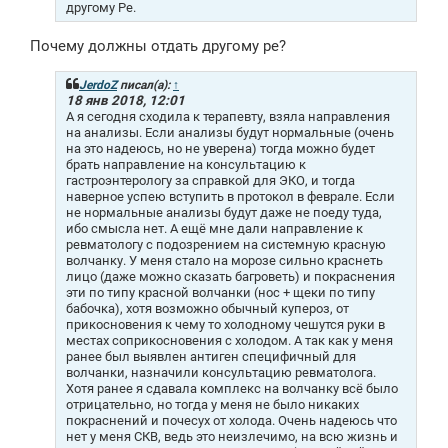
другому Ре.
Почему должны отдать другому ре?
JerdoZ
писал(а):
↑
18 янв 2018, 12:01
А я сегодня сходила к терапевту, взяла направления
на анализы. Если анализы будут нормальные (очень
на это надеюсь, но не уверена) тогда можно будет
брать направление на консультацию к
гастроэнтерологу за справкой для ЭКО, и тогда
наверное успею вступить в протокол в феврале. Если
не нормальные анализы будут даже не поеду туда,
ибо смысла нет. А ещё мне дали направление к
ревматологу с подозрением на системную красную
волчанку. У меня стало на морозе сильно краснеть
лицо (даже можно сказать багроветь) и покраснения
эти по типу красной волчанки (нос + щеки по типу
бабочка), хотя возможно обычный купероз, от
прикосновения к чему то холодному чешутся руки в
местах соприкосновения с холодом. А так как у меня
ранее был выявлен антиген специфичный для
волчанки, назначили консультацию ревматолога.
Хотя ранее я сдавала комплекс на волчанку всё было
отрицательно, но тогда у меня не было никаких
покраснений и почесух от холода. Очень надеюсь что
нет у меня СКВ, ведь это неизлечимо, на всю жизнь и