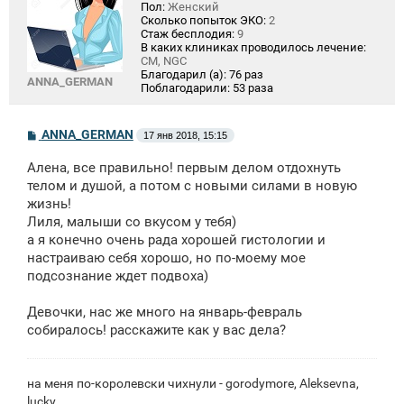
Пол:
Женский
Сколько попыток ЭКО:
2
Стаж бесплодия:
9
В каких клиниках проводилось лечение:
СМ, NGC
Благодарил (а):
76 раз
ANNA_GERMAN
Поблагодарили:
53 раза
С
ANNA_GERMAN
17 янв 2018, 15:15
о
о
Алена, все правильно! первым делом отдохнуть
б
щ
телом и душой, а потом с новыми силами в новую
е
жизнь!
н
Лиля, малыши со вкусом у тебя)
и
е
а я конечно очень рада хорошей гистологии и
настраиваю себя хорошо, но по-моему мое
подсознание ждет подвоха)
Девочки, нас же много на январь-февраль
собиралось! расскажите как у вас дела?
на меня по-королевски чихнули - gorodymore, Aleksevna,
lucky