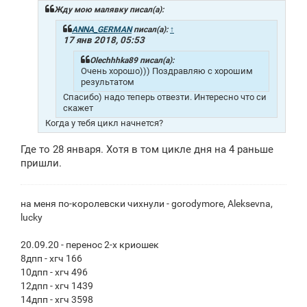
щ
Жду мою малявку писал(а):
е
н
ANNA_GERMAN
писал(а):
↑
и
17 янв 2018, 05:53
е
Olechhhka89 писал(а):
Очень хорошо))) Поздравляю с хорошим
результатом
Спасибо) надо теперь отвезти. Интересно что си
скажет
Когда у тебя цикл начнется?
Где то 28 января. Хотя в том цикле дня на 4 раньше
пришли.
на меня по-королевски чихнули - gorodymore, Aleksevna,
lucky
20.09.20 - перенос 2-х криошек
8дпп - хгч 166
10дпп - хгч 496
12дпп - хгч 1439
14дпп - хгч 3598