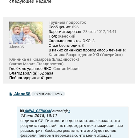
следующей неделе.
Трудный подросток
Сообщения:
896
Зарегистрирован:
23 фев 2017, 14:41
Пол:
Женский
Сколько попыток ЭКО:
3
Стаж бесплодия:
8
Alena35
В каких клиниках проводилось лечение:
Клиника Возрождение XXI (Уссурийск)
Клиника на Комарова (Владивосток)
Святая Мария (Владивосток)
Где было удачное ЭКО:
Святая Мария
Благодарил (а):
62 раза
Поблагодарили:
41 раз
С
Alena35
18 янв 2018, 12:17
о
о
б
щ
ANNA_GERMAN
писал(а):
↑
е
18 янв 2018, 10:11
н
ездила к СИ. Гистологию довозила. она сказала, что
и
результат хороший, но надо ждать пока комиссия все
е
рассмотрит. Вообщем решили, что это будет конец
февраля. теперь я переживаю, что меня отдадут