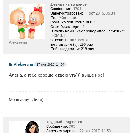
Девица на выданье
Сообщения:
1705
Зарегистрирован:
11 окт 2016, 05:34
Пол:
Женский
Сколько попыток ЭКО:
2
Стаж бесплодия:
5
В каких клиниках проводилось лечение:
ЦОМИД
Откуда:
Владивосток
Aleksevna
Благодарил (а):
290 раз
Поблагодарили:
218 раз
С
Aleksevna
17 янв 2018, 14:54
о
о
Алена, а тебе хорошо отдохнуть))) выше нос!
б
щ
е
н
и
е
Меня зовут Лиля)
Трудный подросток
Сообщения:
705
Зарегистрирован:
22 окт 2017, 11:50