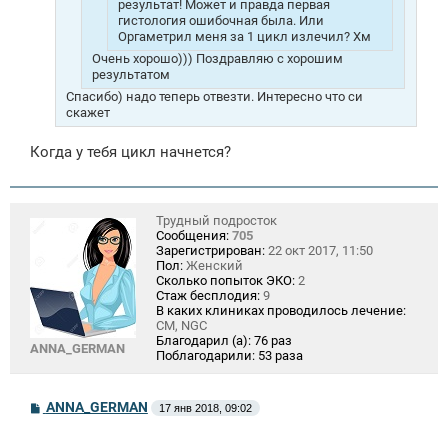
результат! Может и правда первая
гистология ошибочная была. Или
Оргаметрил меня за 1 цикл излечил? Хм
Очень хорошо))) Поздравляю с хорошим
результатом
Спасибо) надо теперь отвезти. Интересно что си
скажет
Когда у тебя цикл начнется?
Трудный подросток
Сообщения:
705
Зарегистрирован:
22 окт 2017, 11:50
Пол:
Женский
Сколько попыток ЭКО:
2
Стаж бесплодия:
9
В каких клиниках проводилось лечение:
СМ, NGC
Благодарил (а):
76 раз
ANNA_GERMAN
Поблагодарили:
53 раза
С
ANNA_GERMAN
17 янв 2018, 09:02
о
о
б