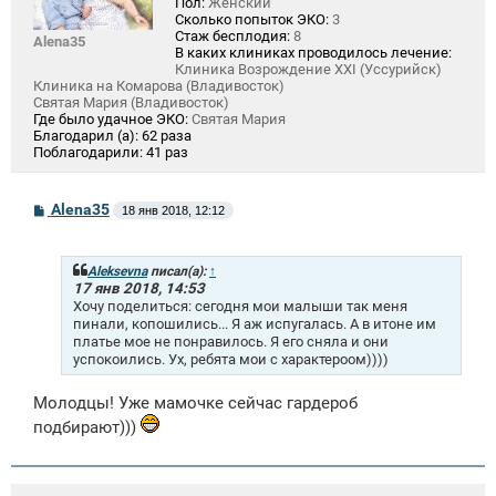
Пол:
Женский
Сколько попыток ЭКО:
3
Стаж бесплодия:
8
Alena35
В каких клиниках проводилось лечение:
Клиника Возрождение XXI (Уссурийск)
Клиника на Комарова (Владивосток)
Святая Мария (Владивосток)
Где было удачное ЭКО:
Святая Мария
Благодарил (а):
62 раза
Поблагодарили:
41 раз
С
Alena35
18 янв 2018, 12:12
о
о
б
щ
Aleksevna
писал(а):
↑
е
17 янв 2018, 14:53
н
Хочу поделиться: сегодня мои малыши так меня
и
пинали, копошились... Я аж испугалась. А в итоне им
е
платье мое не понравилось. Я его сняла и они
успокоились. Ух, ребята мои с характероом))))
Молодцы! Уже мамочке сейчас гардероб
подбирают)))