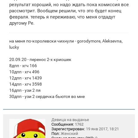
щ
результат хороший, но надо ждать пока комиссия все
е
рассмотрит. Вообщем решили, что это будет конец
н
февраля. теперь я переживаю, что меня отдадут
и
е
другому Ре.
на меня по-королевски чихнули - gorodymore, Aleksevna,
lucky
20.09.20 - перенос 2-х криошек
8дпп - хгч 166
10дпп - хгч 496
12дпп - хгч 1439
14дпп - хгч 3598
16дпп - узи 2 пя
30дпп - узи 2 сердечка бьются во мне
Девица на выданье
Сообщения:
1762
Зарегистрирован:
19 янв 2017, 18:21
Пол:
Женский