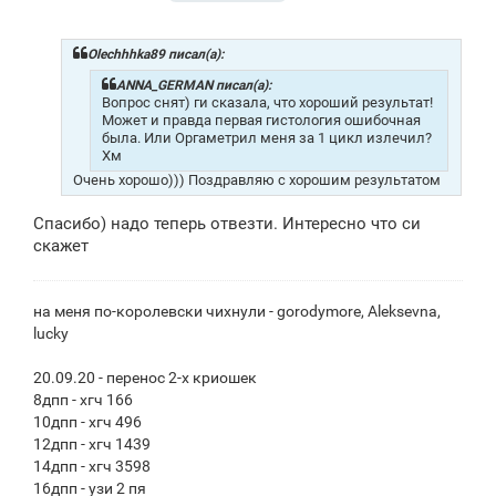
о
о
б
щ
Olechhhka89 писал(а):
е
н
ANNA_GERMAN писал(а):
и
Вопрос снят) ги сказала, что хороший результат!
е
Может и правда первая гистология ошибочная
была. Или Оргаметрил меня за 1 цикл излечил?
Хм
Очень хорошо))) Поздравляю с хорошим результатом
Спасибо) надо теперь отвезти. Интересно что си
скажет
на меня по-королевски чихнули - gorodymore, Aleksevna,
lucky
20.09.20 - перенос 2-х криошек
8дпп - хгч 166
10дпп - хгч 496
12дпп - хгч 1439
14дпп - хгч 3598
16дпп - узи 2 пя