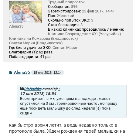
Трудный подросток
Сообщения:
896
Зарегистрирован:
23 фев 2017, 14:41
Пол:
Женский
Сколько попыток ЭКО:
3
Стаж бесплодия:
8
Alena35
В каких клиниках проводилось лечение:
Клиника Возрождение XXI (Уссурийск)
Клиника на Комарова (Владивосток)
Святая Мария (Владивосток)
Где было удачное ЭКО:
Святая Мария
Благодарил (а):
62 раза
Поблагодарили:
41 раз
С
Alena35
18 янв 2018, 12:14
о
о
б
щ
DiaNochka
писал(а):
↑
е
17 янв 2018, 15:54
н
Всем привет , а мы уже прям на подходе , живот
и
опустился на 3 см , тренировочные часто , но прошу
е
ещё посидеть малышку до след недели ))) пока
сидим
как быстро время летит, а ведь недавно только в
протоколе была. Ждем рождения твоей малышки на