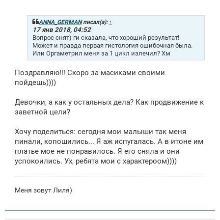
о
о
б
щ
ANNA_GERMAN
писал(а):
↑
е
17 янв 2018, 04:52
н
Вопрос снят) ги сказала, что хороший результат!
и
Может и правда первая гистология ошибочная была.
е
Или Оргаметрил меня за 1 цикл излечил? Хм
Поздравляю!!! Скоро за масиками своими
пойдешь))))
Девочки, а как у остальных дела? Как продвижение к
заветной цели?
Хочу поделиться: сегодня мои малыши так меня
пинали, копошились... Я аж испугалась. А в итоне им
платье мое не понравилось. Я его сняла и они
успокоились. Ух, ребята мои с характероом))))
Меня зовут Лиля)