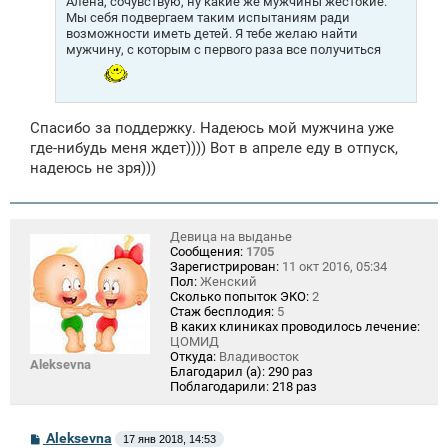
Алена, сочувствую, ну какие же мужчины жестокие.
Мы себя подвергаем таким испытаниям ради
возможности иметь детей. Я тебе желаю найти
мужчину, с которым с первого раза все получиться
Спасибо за поддержку. Надеюсь мой мужчина уже
где-нибудь меня ждет)))) Вот в апреле еду в отпуск,
надеюсь не зря)))
Девица на выданье
Сообщения:
1705
Зарегистрирован:
11 окт 2016, 05:34
Пол:
Женский
Сколько попыток ЭКО:
2
Стаж бесплодия:
5
В каких клиниках проводилось лечение:
ЦОМИД
Откуда:
Владивосток
Aleksevna
Благодарил (а):
290 раз
Поблагодарили:
218 раз
С
Aleksevna
17 янв 2018, 14:53