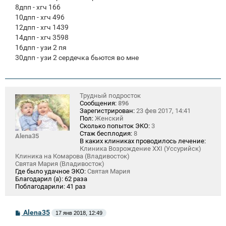
8дпп - хгч 166
10дпп - хгч 496
12дпп - хгч 1439
14дпп - хгч 3598
16дпп - узи 2 пя
30дпп - узи 2 сердечка бьются во мне
Трудный подросток
Сообщения:
896
Зарегистрирован:
23 фев 2017, 14:41
Пол:
Женский
Сколько попыток ЭКО:
3
Стаж бесплодия:
8
Alena35
В каких клиниках проводилось лечение:
Клиника Возрождение XXI (Уссурийск)
Клиника на Комарова (Владивосток)
Святая Мария (Владивосток)
Где было удачное ЭКО:
Святая Мария
Благодарил (а):
62 раза
Поблагодарили:
41 раз
С
Alena35
17 янв 2018, 12:49
о
о