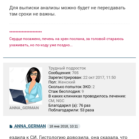
Для выписки анализы можно будет не пересдавать
там сроки не важны.
*********************
Сердце посажено, печень на хрен послана, за головой стараюсь
ухаживать, но по-ходу уже поздно...
Трудный подросток
Сообщения:
705
Зарегистрирован:
22 окт 2017, 11:50
Пол:
Женский
Сколько попыток ЭКО:
2
Стаж бесплодия:
9
В каких клиниках проводилось лечение:
СМ, NGC
Благодарил (а):
76 раз
ANNA_GERMAN
Поблагодарили:
53 раза
С
ANNA_GERMAN
18 янв 2018, 10:11
о
о
ездила к СИ. Гистологию довозила. она сказала, что
б