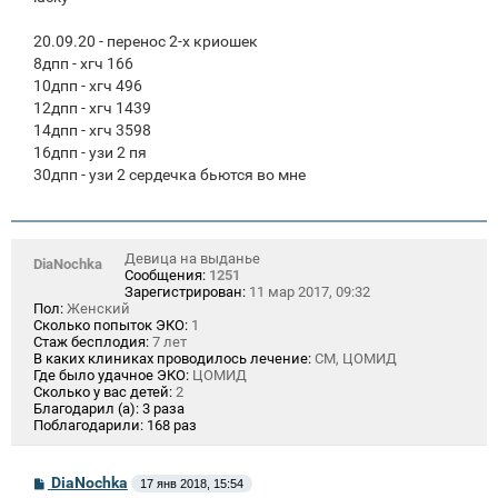
20.09.20 - перенос 2-х криошек
8дпп - хгч 166
10дпп - хгч 496
12дпп - хгч 1439
14дпп - хгч 3598
16дпп - узи 2 пя
30дпп - узи 2 сердечка бьются во мне
Девица на выданье
DiaNochka
Сообщения:
1251
Зарегистрирован:
11 мар 2017, 09:32
Пол:
Женский
Сколько попыток ЭКО:
1
Стаж бесплодия:
7 лет
В каких клиниках проводилось лечение:
СМ, ЦОМИД
Где было удачное ЭКО:
ЦОМИД
Сколько у вас детей:
2
Благодарил (а):
3 раза
Поблагодарили:
168 раз
С
DiaNochka
17 янв 2018, 15:54
о