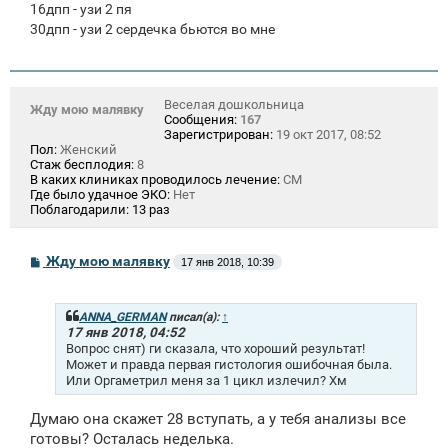
16дпп - узи 2 пя
30дпп - узи 2 сердечка бьются во мне
Веселая дошкольница
Жду мою малявку
Сообщения:
167
Зарегистрирован:
19 окт 2017, 08:52
Пол:
Женский
Стаж бесплодия:
8
В каких клиниках проводилось лечение:
СМ
Где было удачное ЭКО:
Нет
Поблагодарили:
13 раз
С
Жду мою малявку
17 янв 2018, 10:39
о
о
б
щ
ANNA_GERMAN
писал(а):
↑
е
17 янв 2018, 04:52
н
Вопрос снят) ги сказала, что хороший результат!
и
Может и правда первая гистология ошибочная была.
е
Или Оргаметрил меня за 1 цикл излечил? Хм
Думаю она скажет 28 вступать, а у тебя анализы все
готовы? Осталась неделька.