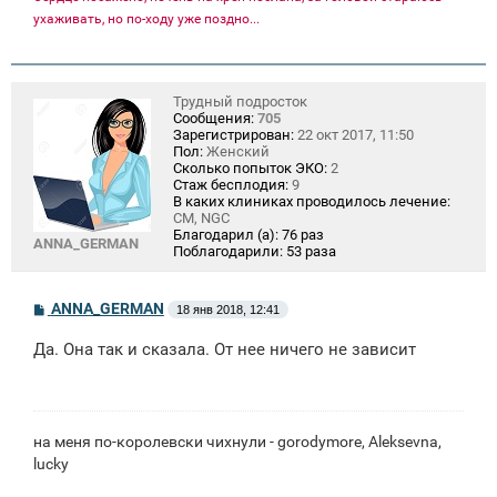
ухаживать, но по-ходу уже поздно...
Трудный подросток
Сообщения:
705
Зарегистрирован:
22 окт 2017, 11:50
Пол:
Женский
Сколько попыток ЭКО:
2
Стаж бесплодия:
9
В каких клиниках проводилось лечение:
СМ, NGC
Благодарил (а):
76 раз
ANNA_GERMAN
Поблагодарили:
53 раза
С
ANNA_GERMAN
18 янв 2018, 12:41
о
о
Да. Она так и сказала. От нее ничего не зависит
б
щ
е
н
и
е
на меня по-королевски чихнули - gorodymore, Aleksevna,
lucky