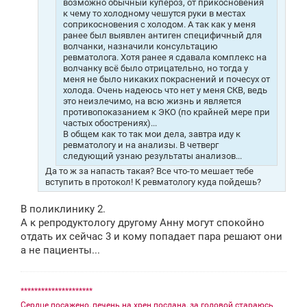
возможно обычный купероз, от прикосновения
к чему то холодному чешутся руки в местах
соприкосновения с холодом. А так как у меня
ранее был выявлен антиген специфичный для
волчанки, назначили консультацию
ревматолога. Хотя ранее я сдавала комплекс на
волчанку всё было отрицательно, но тогда у
меня не было никаких покраснений и почесух от
холода. Очень надеюсь что нет у меня СКВ, ведь
это неизлечимо, на всю жизнь и является
противопоказанием к ЭКО (по крайней мере при
частых обострениях)...
В общем как то так мои дела, завтра иду к
ревматологу и на анализы. В четверг
следующий узнаю результаты анализов...
Да то ж за напасть такая? Все что-то мешает тебе
вступить в протокол! К ревматологу куда пойдешь?
В поликлинику 2.
А к репродуктологу другому Анну могут спокойно
отдать их сейчас 3 и кому попадает пара решают они
а не пациенты...
*********************
Сердце посажено, печень на хрен послана, за головой стараюсь