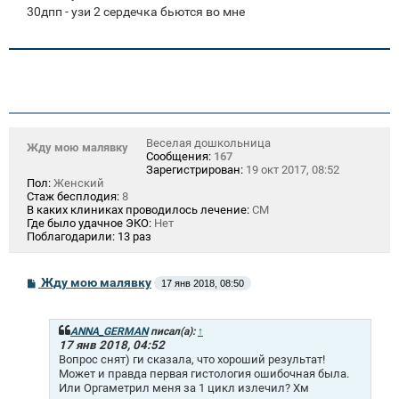
30дпп - узи 2 сердечка бьются во мне
Веселая дошкольница
Жду мою малявку
Сообщения:
167
Зарегистрирован:
19 окт 2017, 08:52
Пол:
Женский
Стаж бесплодия:
8
В каких клиниках проводилось лечение:
СМ
Где было удачное ЭКО:
Нет
Поблагодарили:
13 раз
С
Жду мою малявку
17 янв 2018, 08:50
о
о
б
щ
ANNA_GERMAN
писал(а):
↑
е
17 янв 2018, 04:52
н
Вопрос снят) ги сказала, что хороший результат!
и
Может и правда первая гистология ошибочная была.
е
Или Оргаметрил меня за 1 цикл излечил? Хм