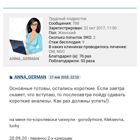
Трудный подросток
Сообщения:
705
Зарегистрирован:
22 окт 2017, 11:50
Пол:
Женский
Сколько попыток ЭКО:
2
Стаж бесплодия:
9
В каких клиниках проводилось лечение:
СМ, NGC
Благодарил (а):
76 раз
ANNA_GERMAN
Поблагодарили:
53 раза
С
ANNA_GERMAN
17 янв 2018, 12:10
о
о
Основные готовы, остались короткие. Если завтра
б
щ
скажет, что вступаю, то послезавтра пойду сдавать
е
короткие анализы. Как раз должны успеть!)
н
и
е
на меня по-королевски чихнули - gorodymore, Aleksevna,
lucky
20.09.20 - перенос 2-х криошек