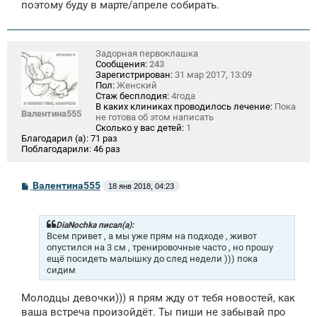
е
поэтому буду в марте/апреле собирать.
Задорная первоклашка
Сообщения:
243
Зарегистрирован:
31 мар 2017, 13:09
Пол:
Женский
Стаж бесплодия:
4года
В каких клиниках проводилось лечение:
Пока
Валентина555
не готова об этом написать
Сколько у вас детей:
1
Благодарил (а):
71 раз
Поблагодарили:
46 раз
С
Валентина555
18 янв 2018, 04:23
о
о
б
щ
DiaNochka писал(а):
е
Всем привет , а мы уже прям на подходе , живот
н
опустился на 3 см , тренировочные часто , но прошу
и
ещё посидеть малышку до след недели ))) пока
е
сидим
Молодцы девочки))) я прям жду от тебя новостей, как
ваша встреча произойдёт. Ты пиши не забывай про