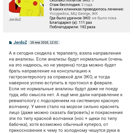
Сколько попыток ЭКО:
0
Стаж бесплодия:
3 года
В каких клиниках проводилось лечение:
Уссурийск, МЦ George, ЖК
Где было удачное ЭКО:
не было пока
JerdoZ
Благодарил (а):
111 раз
Поблагодарили:
192 раза
С
JerdoZ
18 янв 2018, 12:01
о
о
А я сегодня сходила к терапевту, взяла направления
б
щ
на анализы. Если анализы будут нормальные (очень
е
на это надеюсь, но не уверена) тогда можно будет
н
брать направление на консультацию к
и
е
гастроэнтерологу за справкой для ЭКО, и тогда
наверное успею вступить в протокол в феврале.
Если не нормальные анализы будут даже не поеду
туда, ибо смысла нет. А ещё мне дали направление к
ревматологу с подозрением на системную красную
волчанку. У меня стало на морозе сильно краснеть
лицо (даже можно сказать багроветь) и покраснения
эти по типу красной волчанки (нос + щеки по типу
бабочка), хотя возможно обычный купероз, от
прикосновения к чему то холодному чешутся руки в