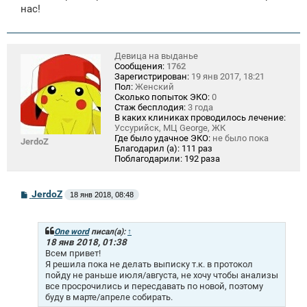
нас!
Девица на выданье
Сообщения:
1762
Зарегистрирован:
19 янв 2017, 18:21
Пол:
Женский
Сколько попыток ЭКО:
0
Стаж бесплодия:
3 года
В каких клиниках проводилось лечение:
Уссурийск, МЦ George, ЖК
Где было удачное ЭКО:
не было пока
JerdoZ
Благодарил (а):
111 раз
Поблагодарили:
192 раза
С
JerdoZ
18 янв 2018, 08:48
о
о
б
щ
One word
писал(а):
↑
е
18 янв 2018, 01:38
н
Всем привет!
и
Я решила пока не делать выписку т.к. в протокол
е
пойду не раньше июля/августа, не хочу чтобы анализы
все просрочились и пересдавать по новой, поэтому
буду в марте/апреле собирать.