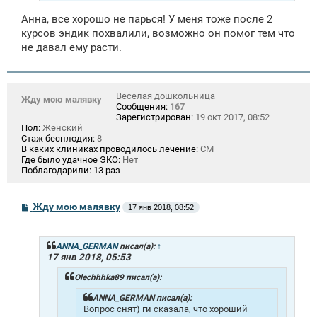
Анна, все хорошо не парься! У меня тоже после 2
курсов эндик похвалили, возможно он помог тем что
не давал ему расти.
Веселая дошкольница
Жду мою малявку
Сообщения:
167
Зарегистрирован:
19 окт 2017, 08:52
Пол:
Женский
Стаж бесплодия:
8
В каких клиниках проводилось лечение:
СМ
Где было удачное ЭКО:
Нет
Поблагодарили:
13 раз
С
Жду мою малявку
17 янв 2018, 08:52
о
о
б
щ
ANNA_GERMAN
писал(а):
↑
е
17 янв 2018, 05:53
н
и
Olechhhka89 писал(а):
е
ANNA_GERMAN писал(а):
Вопрос снят) ги сказала, что хороший