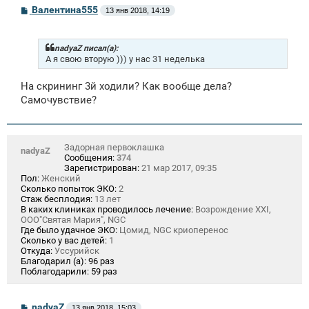
С
Валентина555
13 янв 2018, 14:19
о
о
б
щ
nadyaZ писал(а):
е
А я свою вторую ))) у нас 31 неделька
н
и
На скрининг 3й ходили? Как вообще дела?
е
Самочувствие?
Задорная первоклашка
nadyaZ
Сообщения:
374
Зарегистрирован:
21 мар 2017, 09:35
Пол:
Женский
Сколько попыток ЭКО:
2
Стаж бесплодия:
13 лет
В каких клиниках проводилось лечение:
Возрождение ХХI,
ООО"Святая Мария", NGC
Где было удачное ЭКО:
Цомид, NGC криоперенос
Сколько у вас детей:
1
Откуда:
Уссурийск
Благодарил (а):
96 раз
Поблагодарили:
59 раз
С
nadyaZ
13 янв 2018, 15:03