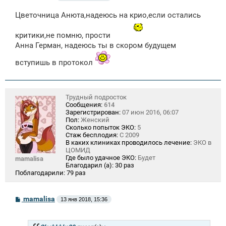
о
о
Цветочница Анюта,надеюсь на крио,если остались
б
щ
е
критики,не помню, прости
н
Анна Герман, надеюсь ты в скором будущем
и
е
вступишь в протокол
Трудный подросток
Сообщения:
614
Зарегистрирован:
07 июн 2016, 06:07
Пол:
Женский
Сколько попыток ЭКО:
5
Стаж бесплодия:
С 2009
В каких клиниках проводилось лечение:
ЭКО в
ЦОМИД
Где было удачное ЭКО:
Будет
mamalisa
Благодарил (а):
30 раз
Поблагодарили:
79 раз
С
mamalisa
13 янв 2018, 15:36
о
о
б