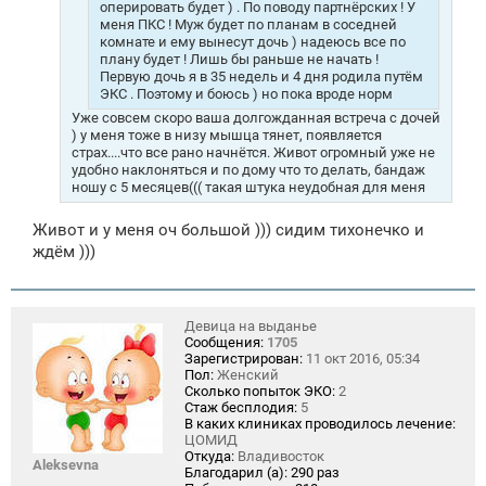
оперировать будет ) . По поводу партнёрских ! У
меня ПКС ! Муж будет по планам в соседней
комнате и ему вынесут дочь ) надеюсь все по
плану будет ! Лишь бы раньше не начать !
Первую дочь я в 35 недель и 4 дня родила путём
ЭКС . Поэтому и боюсь ) но пока вроде норм
Уже совсем скоро ваша долгожданная встреча с дочей
) у меня тоже в низу мышца тянет, появляется
страх....что все рано начнётся. Живот огромный уже не
удобно наклоняться и по дому что то делать, бандаж
ношу с 5 месяцев((( такая штука неудобная для меня
Живот и у меня оч большой ))) сидим тихонечко и
ждём )))
Девица на выданье
Сообщения:
1705
Зарегистрирован:
11 окт 2016, 05:34
Пол:
Женский
Сколько попыток ЭКО:
2
Стаж бесплодия:
5
В каких клиниках проводилось лечение:
ЦОМИД
Откуда:
Владивосток
Aleksevna
Благодарил (а):
290 раз