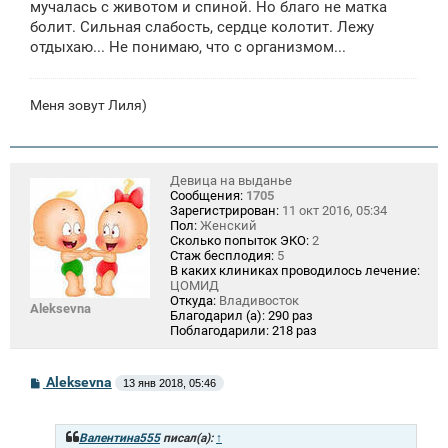
мучалась с животом и спиной. Но благо не матка
болит. Сильная слабость, сердце колотит. Лежу
отдыхаю... Не понимаю, что с организмом...
Меня зовут Лиля)
Девица на выданье
Сообщения:
1705
Зарегистрирован:
11 окт 2016, 05:34
Пол:
Женский
Сколько попыток ЭКО:
2
Стаж бесплодия:
5
В каких клиниках проводилось лечение:
ЦОМИД
Откуда:
Владивосток
Aleksevna
Благодарил (а):
290 раз
Поблагодарили:
218 раз
С
Aleksevna
13 янв 2018, 05:46
о
о
б
щ
Валентина555
писал(а):
↑