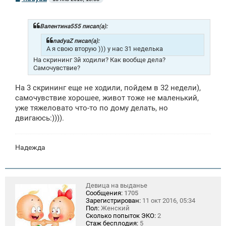
о
о
б
щ
Валентина555 писал(а):
е
н
nadyaZ писал(а):
и
А я свою вторую ))) у нас 31 неделька
е
На скрининг 3й ходили? Как вообще дела?
Самочувствие?
На 3 скрининг еще не ходили, пойдем в 32 недели),
самочувствие хорошее, живот тоже не маленький,
уже тяжеловато что-то по дому делать, но
двигаюсь:)))).
Надежда
Девица на выданье
Сообщения:
1705
Зарегистрирован:
11 окт 2016, 05:34
Пол:
Женский
Сколько попыток ЭКО:
2
Стаж бесплодия:
5