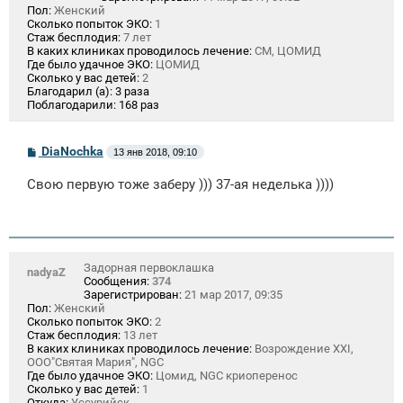
Пол:
Женский
Сколько попыток ЭКО:
1
Стаж бесплодия:
7 лет
В каких клиниках проводилось лечение:
СМ, ЦОМИД
Где было удачное ЭКО:
ЦОМИД
Сколько у вас детей:
2
Благодарил (а):
3 раза
Поблагодарили:
168 раз
С
DiaNochka
13 янв 2018, 09:10
о
о
Свою первую тоже заберу ))) 37-ая неделька ))))
б
щ
е
н
и
е
Задорная первоклашка
nadyaZ
Сообщения:
374
Зарегистрирован:
21 мар 2017, 09:35
Пол:
Женский
Сколько попыток ЭКО:
2
Стаж бесплодия:
13 лет
В каких клиниках проводилось лечение:
Возрождение ХХI,
ООО"Святая Мария", NGC
Где было удачное ЭКО:
Цомид, NGC криоперенос
Сколько у вас детей:
1
Откуда:
Уссурийск