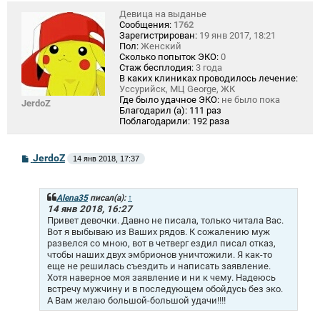
Девица на выданье
Сообщения:
1762
Зарегистрирован:
19 янв 2017, 18:21
Пол:
Женский
Сколько попыток ЭКО:
0
Стаж бесплодия:
3 года
В каких клиниках проводилось лечение:
Уссурийск, МЦ George, ЖК
Где было удачное ЭКО:
не было пока
JerdoZ
Благодарил (а):
111 раз
Поблагодарили:
192 раза
С
JerdoZ
14 янв 2018, 17:37
о
о
б
щ
Alena35
писал(а):
↑
е
14 янв 2018, 16:27
н
Привет девочки. Давно не писала, только читала Вас.
и
Вот я выбываю из Ваших рядов. К сожалению муж
е
развелся со мною, вот в четверг ездил писал отказ,
чтобы наших двух эмбрионов уничтожили. Я как-то
еще не решилась съездить и написать заявление.
Хотя наверное моя заявление и ни к чему. Надеюсь
встречу мужчину и в последующем обойдусь без эко.
А Вам желаю большой-большой удачи!!!!