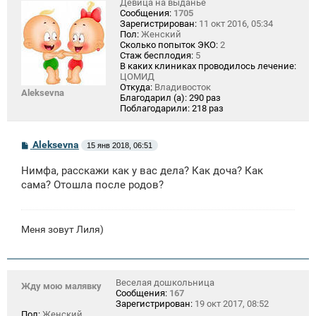
Девица на выданье
Сообщения:
1705
Зарегистрирован:
11 окт 2016, 05:34
Пол:
Женский
Сколько попыток ЭКО:
2
Стаж бесплодия:
5
В каких клиниках проводилось лечение:
ЦОМИД
Откуда:
Владивосток
Aleksevna
Благодарил (а):
290 раз
Поблагодарили:
218 раз
С
Aleksevna
15 янв 2018, 06:51
о
о
Нимфа, расскажи как у вас дела? Как доча? Как
б
щ
сама? Отошла после родов?
е
н
и
е
Меня зовут Лиля)
Веселая дошкольница
Жду мою малявку
Сообщения:
167
Зарегистрирован:
19 окт 2017, 08:52
Пол:
Женский