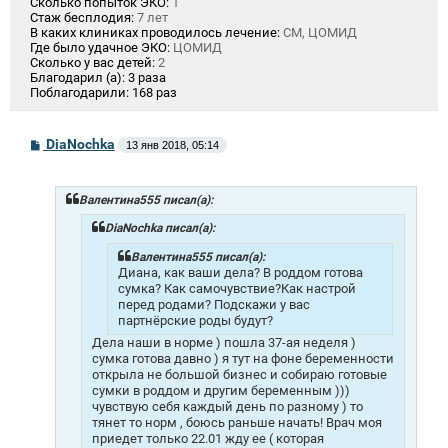
Сколько попыток ЭКО:
1
Стаж бесплодия:
7 лет
В каких клиниках проводилось лечение:
СМ, ЦОМИД
Где было удачное ЭКО:
ЦОМИД
Сколько у вас детей:
2
Благодарил (а):
3 раза
Поблагодарили:
168 раз
С
DiaNochka
13 янв 2018, 05:14
о
о
б
щ
Валентина555 писал(а):
е
н
DiaNochka писал(а):
и
е
Валентина555 писал(а):
Диана, как ваши дела? В роддом готова
сумка? Как самочувствие?Как настрой
перед родами? Подскажи у вас
партнёрские роды будут?
Дела наши в норме ) пошла 37-ая неделя )
сумка готова давно ) я тут на фоне беременности
открыла не большой бизнес и собираю готовые
сумки в роддом и другим беременным )))
чувствую себя каждый день по разному ) то
тянет то норм , боюсь раньше начать! Врач моя
приедет только 22.01 жду ее ( которая