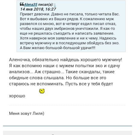
щ
Alena35
писал(а):
↑
е
14 янв 2018, 16:27
н
Привет девочки. Давно не писала, только читала Вас.
и
Вот я выбываю из Ваших рядов. К сожалению муж
е
развелся со мною, вот в четверг ездил писал отказ,
чтобы наших двух эмбрионов уничтожили. Я как-то
еще не решилась съездить и написать заявление.
Хотя наверное моя заявление и ни к чему. Надеюсь
встречу мужчину и в последующем обойдусь без эко.
А Вам желаю большой-большой удачи!!!!
Аленочка, обязательно найдешь хорошего мужчину!
Я как вспомню наши с мужем попытки эко и сдачу
анализов... Аж страшно... Такие скандалы, такие
обидные слова слышала. Но больше все это
стараюсь не вспоминать. Пусть все у тебя будет
хорошо
Меня зовут Лиля)