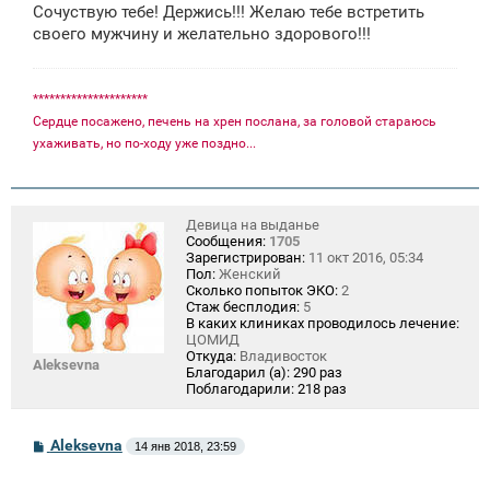
Сочуствую тебе! Держись!!! Желаю тебе встретить
своего мужчину и желательно здорового!!!
*********************
Сердце посажено, печень на хрен послана, за головой стараюсь
ухаживать, но по-ходу уже поздно...
Девица на выданье
Сообщения:
1705
Зарегистрирован:
11 окт 2016, 05:34
Пол:
Женский
Сколько попыток ЭКО:
2
Стаж бесплодия:
5
В каких клиниках проводилось лечение:
ЦОМИД
Откуда:
Владивосток
Aleksevna
Благодарил (а):
290 раз
Поблагодарили:
218 раз
С
Aleksevna
14 янв 2018, 23:59
о
о
б