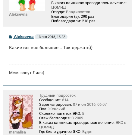
В каких клиниках проводилось лечение:
ЦОМИД
Откуда:
Владивосток
Aleksevna
Благодарил (а):
290 раз
Поблагодарили:
218 раз
С
Aleksevna
13 янв 2018, 15:22
о
о
Какие вы все большие... Так держать))
б
щ
е
н
и
е
Меня зовут Лиля)
Трудный подросток
Сообщения:
614
Зарегистрирован:
07 июн 2016, 06:07
Пол:
Женский
Сколько попыток ЭКО:
5
Стаж бесплодия:
С 2009
В каких клиниках проводилось лечение:
ЭКО в
ЦОМИД
Где было удачное ЭКО:
Будет
mamalisa