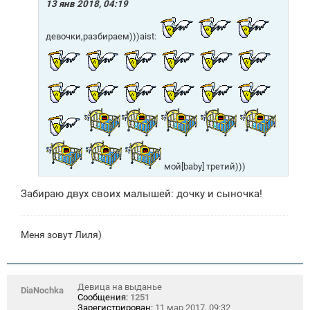
е
13 янв 2018, 04:19
н
и
е
девочки,разбираем)))aist:
мой[baby] третий)))
Забираю двух своих малышей: дочку и сыночка!
Меня зовут Лиля)
Девица на выданье
DiaNochka
Сообщения:
1251
Зарегистрирован:
11 мар 2017, 09:32