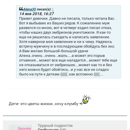
о
б
щ
Alena35
писал(а):
↑
е
14 янв 2018, 16:27
н
Привет девочки. Давно не писала, только читала Вас.
и
Вот я выбываю из Ваших рядов. К сожалению муж
е
развелся со мною, вот в четверг ездил писал отказ,
чтобы наших двух эмбрионов уничтожили. Я как-то
еще не решилась съездить и написать заявление.
Хотя наверное моя заявление и ни к чему. Надеюсь
встречу мужчину и в последующем обойдусь без эко.
А Вам желаю большой-большой удачи
Алена..очень ..очень ..жаль.....а может это порыв
отчаяния....может все еще наладится....может тебе еще
не отказываться от эмбриошек....может как то и без
него можно будет обойтись...и у нас все не сладко
было на пути к деткам ((((((..как вспомню (((((....
Дети- это цветы жизни..хочу клумбу
Трудный подросток
Сообщения:
540