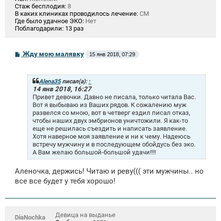
Стаж бесплодия:
8
В каких клиниках проводилось лечение:
СМ
Где было удачное ЭКО:
Нет
Поблагодарили:
13 раз
С
Жду мою малявку
15 янв 2018, 07:29
о
о
б
щ
Alena35
писал(а):
↑
е
14 янв 2018, 16:27
н
Привет девочки. Давно не писала, только читала Вас.
и
Вот я выбываю из Ваших рядов. К сожалению муж
е
развелся со мною, вот в четверг ездил писал отказ,
чтобы наших двух эмбрионов уничтожили. Я как-то
еще не решилась съездить и написать заявление.
Хотя наверное моя заявление и ни к чему. Надеюсь
встречу мужчину и в последующем обойдусь без эко.
А Вам желаю большой-большой удачи!!!!
Аленочка, держись! Читаю и реву((( эти мужчины.. но
все все будет у тебя хорошо!
Девица на выданье
DiaNochka