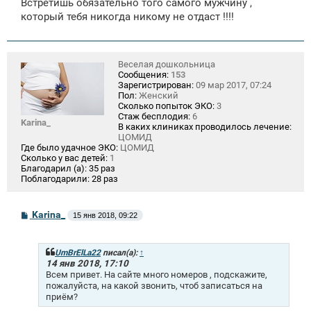
Встретишь обязательно того самого мужчину ,
который тебя никогда никому не отдаст !!!!
Веселая дошкольница
Сообщения:
153
Зарегистрирован:
09 мар 2017, 07:24
Пол:
Женский
Сколько попыток ЭКО:
3
Стаж бесплодия:
6
Karina_
В каких клиниках проводилось лечение:
ЦОМИД
Где было удачное ЭКО:
ЦОМИД
Сколько у вас детей:
1
Благодарил (а):
35 раз
Поблагодарили:
28 раз
С
Karina_
15 янв 2018, 09:22
о
о
б
щ
UmBrElLa22
писал(а):
↑
е
14 янв 2018, 17:10
н
Всем привет. На сайте много номеров , подскажите,
и
пожалуйста, на какой звонить, чтоб записаться на
е
приём?