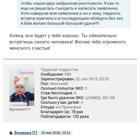
е
чтобы наших двух эмбрионов уничтожили. Я как-то
еще не решилась съездить и написать заявление.
Хотя наверное моя заявление и ни к чему. Надеюсь
встречу мужчину и в последующем обойдусь без эко.
А Вам желаю большой-большой удачи!!!!
Алена, все будет у тебя хорошо. Ты обязательно
встретишь своего человека! Желаю тебе огромного
женского счастья!
Трудный подросток
Сообщения:
540
Зарегистрирован:
02 сен 2015, 03:52
Пол:
Женский
Сколько попыток ЭКО:
3
Стаж бесплодия:
6
Где было удачное ЭКО:
ЦОМИД, ЕБ+ ЕБ
Сколько у вас детей:
4
Откуда:
из Приморья
Бусинка1I1
Благодарил (а):
78 раз
Поблагодарили:
152 раза
С
Бусинка1I1
15 янв 2018, 10:21
о