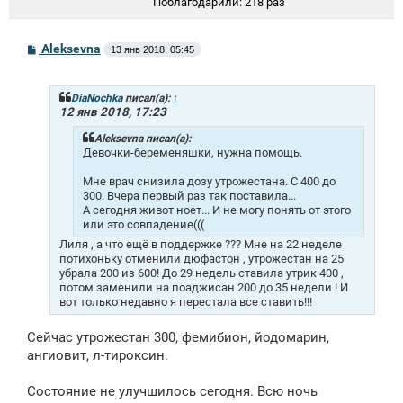
Поблагодарили:
218 раз
С
Aleksevna
13 янв 2018, 05:45
о
о
б
щ
DiaNochka
писал(а):
↑
е
12 янв 2018, 17:23
н
и
Aleksevna писал(а):
е
Девочки-беременяшки, нужна помощь.
Мне врач снизила дозу утрожестана. С 400 до
300. Вчера первый раз так поставила...
А сегодня живот ноет... И не могу понять от этого
или это совпадение(((
Лиля , а что ещё в поддержке ??? Мне на 22 неделе
потихоньку отменили дюфастон , утрожестан на 25
убрала 200 из 600! До 29 недель ставила утрик 400 ,
потом заменили на поаджисан 200 до 35 недели ! И
вот только недавно я перестала все ставить!!!
Сейчас утрожестан 300, фемибион, йодомарин,
ангиовит, л-тироксин.
Состояние не улучшилось сегодня. Всю ночь