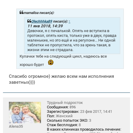
о
б
щ
mamalisa писал(а):
е
н
Olechhhka89
писал(а):
↑
и
11 янв 2018, 14:39
е
Девочки, я с печалькой. Опять не вступила в
протокол, опять киста, только уже в двух, правда
маленькие, но это ещё и на регулоне... Ни одной
таблетки не пропустила, что за хрень такая, в
жизни этим не страдала.
Кулачки тебе на следующий цикл, надеюсь все
хорошо будет
Спасибо огромное) желаю всем нам исполнения
заветных))))
Трудный подросток
Сообщения:
896
Зарегистрирован:
23 фев 2017, 14:41
Пол:
Женский
Сколько попыток ЭКО:
3
Стаж бесплодия:
8
Alena35
В каких клиниках проводилось лечение: