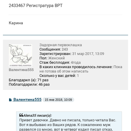
2433467 Регистратура ВРТ
Карина
Задорная первоклашка
Сообщения:
243
Зарегистрирован:
31 мар 2017, 13:09
Пол:
Женский
Стаж бесплодия:
4года
В каких клиниках проводилось лечение:
Пока
Валентина555
не готова об этом написать
Сколько у вас детей:
1
Благодарил (а):
71 раз
Поблагодарили:
46 раз
С
Валентина555
15 янв 2018, 10:09
о
о
б
щ
Alena35 писал(а):
е
Привет девочки. Давно не писала, только читала Вас.
н
Вот я выбываю из Ваших рядов. К сожалению муж
и
развелся со мною, вот в четверг ездил писал отказ,