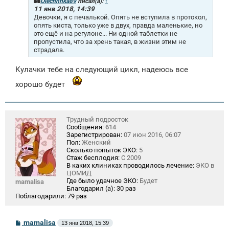
щ
Olechhhka89
писал(а):
↑
е
11 янв 2018, 14:39
н
Девочки, я с печалькой. Опять не вступила в протокол,
и
опять киста, только уже в двух, правда маленькие, но
е
это ещё и на регулоне... Ни одной таблетки не
пропустила, что за хрень такая, в жизни этим не
страдала.
Кулачки тебе на следующий цикл, надеюсь все
хорошо будет
Трудный подросток
Сообщения:
614
Зарегистрирован:
07 июн 2016, 06:07
Пол:
Женский
Сколько попыток ЭКО:
5
Стаж бесплодия:
С 2009
В каких клиниках проводилось лечение:
ЭКО в
ЦОМИД
Где было удачное ЭКО:
Будет
mamalisa
Благодарил (а):
30 раз
Поблагодарили:
79 раз
С
mamalisa
13 янв 2018, 15:39
о