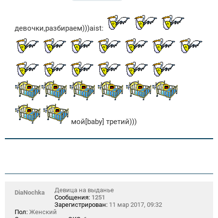
о
о
б
щ
девочки,разбираем)))aist:
е
н
и
е
мой[baby] третий)))
Девица на выданье
DiaNochka
Сообщения:
1251
Зарегистрирован:
11 мар 2017, 09:32
Пол:
Женский