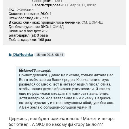
Сообщения:
1251
Зарегистрирован:
11 мар 2017, 09:32
Пол:
Женский
Сколько попыток ЭКО:
1
Стаж бесплодия:
7 лет
В каких клиниках проводилось лечение:
СМ, ЦОМИД
Где было удачное ЭКО:
ЦОМИД
Сколько у вас детей:
2
Благодарил (а):
3 раза
Поблагодарили:
168 раз
С
DiaNochka
15 янв 2018, 08:44
о
о
б
щ
Alena35 писал(а):
е
Привет девочки. Давно не писала, только читала Вас.
н
Вот я выбываю из Ваших рядов. К сожалению муж
и
развелся со мною, вот в четверг ездил писал отказ,
е
чтобы наших двух эмбрионов уничтожили. Я как-то
еще не решилась съездить и написать заявление.
Хотя наверное моя заявление и ни к чему. Надеюсь
встречу мужчину и в последующем обойдусь без эко.
А Вам желаю большой-большой удачи!!!!
Держись , все будет замечательно ! Может и не зря
бог отвёл . А ЭКО по какому фактору было???