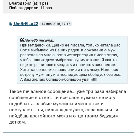
Благодарил (а):
1 раз
Поблагодарили:
11 раз
С
UmBrElLa22
14 янв 2018, 17:17
о
о
б
щ
Alena35 писал(а):
е
Привет девочки. Давно не писала, только читала Вас.
н
Вот я выбываю из Ваших рядов. К сожалению муж
и
развелся со мною, вот в четверг ездил писал отказ,
е
чтобы наших двух эмбрионов уничтожили. Я как-то
еще не решилась съездить и написать заявление.
Хотя наверное моя заявление и ни к чему. Надеюсь
встречу мужчину и в последующем обойдусь без эко.
А Вам желаю большой-большой удачи!!!!
Такое печальное сообщение....уже три раза набирала
сообщение в ответ....и всё слов нужных не могу
подобрать...слабые мужчины именно так и
поступают....ты, сильная девушка, справишься...и
найдёшь достойного мужа и отца твоим будущим
деткам.