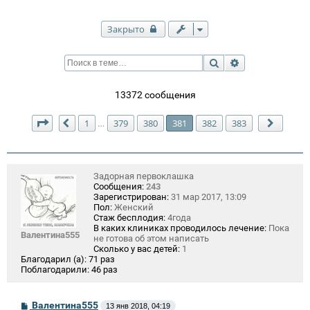
Закрыто
Поиск
Расширенный п
13372 сообщения
Страница
381
из
383
1
379
380
381
382
383
…
Пред.
След.
Задорная первоклашка
Сообщения:
243
Зарегистрирован:
31 мар 2017, 13:09
Пол:
Женский
Стаж бесплодия:
4года
В каких клиниках проводилось лечение:
Пока
Валентина555
не готова об этом написать
Сколько у вас детей:
1
Благодарил (а):
71 раз
Поблагодарили:
46 раз
С
Валентина555
13 янв 2018, 04:19