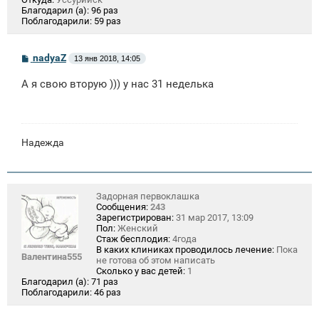
Благодарил (а):
96 раз
Поблагодарили:
59 раз
С
nadyaZ
13 янв 2018, 14:05
о
о
А я свою вторую ))) у нас 31 неделька
б
щ
е
н
и
е
Надежда
Задорная первоклашка
Сообщения:
243
Зарегистрирован:
31 мар 2017, 13:09
Пол:
Женский
Стаж бесплодия:
4года
В каких клиниках проводилось лечение:
Пока
Валентина555
не готова об этом написать
Сколько у вас детей:
1
Благодарил (а):
71 раз
Поблагодарили:
46 раз