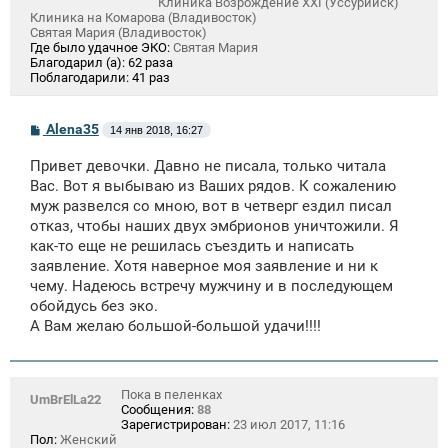
Клиника Возрождение XXI (Уссурийск)
Клиника на Комарова (Владивосток)
Святая Мария (Владивосток)
Где было удачное ЭКО:
Святая Мария
Благодарил (а):
62 раза
Поблагодарили:
41 раз
С
Alena35
14 янв 2018, 16:27
о
о
Привет девочки. Давно не писала, только читала
б
щ
Вас. Вот я выбываю из Ваших рядов. К сожалению
е
муж развелся со мною, вот в четверг ездил писал
н
отказ, чтобы наших двух эмбрионов уничтожили. Я
и
е
как-то еще не решилась съездить и написать
заявление. Хотя наверное моя заявление и ни к
чему. Надеюсь встречу мужчину и в последующем
обойдусь без эко.
А Вам желаю большой-большой удачи!!!!
Пока в пеленках
UmBrElLa22
Сообщения:
88
Зарегистрирован:
23 июл 2017, 11:16
Пол:
Женский