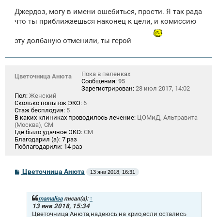
о
Джердоз, могу в имени ошебиться, прости. Я так рада
б
щ
что ты приближаешься наконец к цели, и комиссию
е
н
эту долбаную отменили, ты герой
и
е
Пока в пеленках
Цветочница Анюта
Сообщения:
95
Зарегистрирован:
28 июл 2017, 14:02
Пол:
Женский
Сколько попыток ЭКО:
6
Стаж бесплодия:
5
В каких клиниках проводилось лечение:
ЦОМиД, Альтравита
(Москва), СМ
Где было удачное ЭКО:
СМ
Благодарил (а):
7 раз
Поблагодарили:
14 раз
С
Цветочница Анюта
13 янв 2018, 16:31
о
о
б
щ
mamalisa
писал(а):
↑
е
13 янв 2018, 15:34
н
Цветочница Анюта,надеюсь на крио,если остались