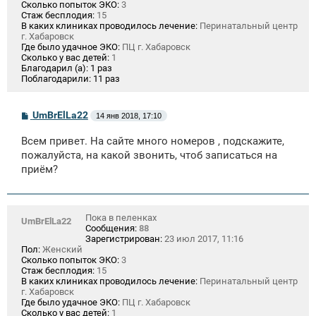
Сколько попыток ЭКО:
3
Стаж бесплодия:
15
В каких клиниках проводилось лечение:
Перинатальный центр
г. Хабаровск
Где было удачное ЭКО:
ПЦ г. Хабаровск
Сколько у вас детей:
1
Благодарил (а):
1 раз
Поблагодарили:
11 раз
С
UmBrElLa22
14 янв 2018, 17:10
о
о
Всем привет. На сайте много номеров , подскажите,
б
щ
пожалуйста, на какой звонить, чтоб записаться на
е
приём?
н
и
е
Пока в пеленках
UmBrElLa22
Сообщения:
88
Зарегистрирован:
23 июл 2017, 11:16
Пол:
Женский
Сколько попыток ЭКО:
3
Стаж бесплодия:
15
В каких клиниках проводилось лечение:
Перинатальный центр
г. Хабаровск
Где было удачное ЭКО:
ПЦ г. Хабаровск
Сколько у вас детей:
1