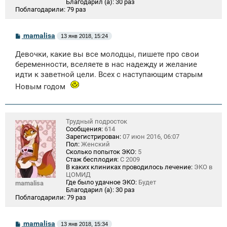
Благодарил (а):
30 раз
Поблагодарили:
79 раз
С
mamalisa
13 янв 2018, 15:24
о
о
Девочки, какие вы все молодцы, пишете про свои
б
щ
беременности, вселяете в нас надежду и желание
е
идти к заветной цели. Всех с наступающим старым
н
и
Новым годом
е
Трудный подросток
Сообщения:
614
Зарегистрирован:
07 июн 2016, 06:07
Пол:
Женский
Сколько попыток ЭКО:
5
Стаж бесплодия:
С 2009
В каких клиниках проводилось лечение:
ЭКО в
ЦОМИД
Где было удачное ЭКО:
Будет
mamalisa
Благодарил (а):
30 раз
Поблагодарили:
79 раз
С
mamalisa
13 янв 2018, 15:34