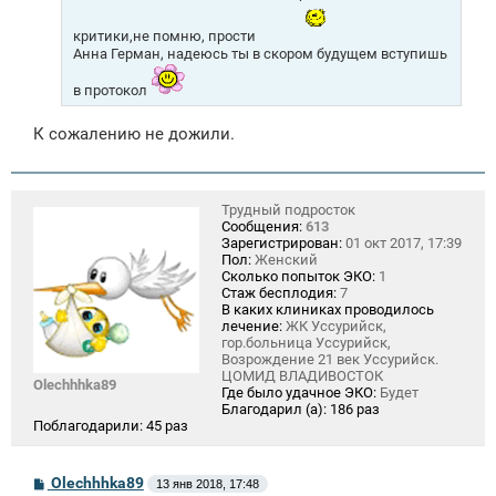
и
е
критики,не помню, прости
Анна Герман, надеюсь ты в скором будущем вступишь
в протокол
К сожалению не дожили.
Трудный подросток
Сообщения:
613
Зарегистрирован:
01 окт 2017, 17:39
Пол:
Женский
Сколько попыток ЭКО:
1
Стаж бесплодия:
7
В каких клиниках проводилось
лечение:
ЖК Уссурийск,
гор.больница Уссурийск,
Возрождение 21 век Уссурийск.
ЦОМИД ВЛАДИВОСТОК
Olechhhka89
Где было удачное ЭКО:
Будет
Благодарил (а):
186 раз
Поблагодарили:
45 раз
С
Olechhhka89
13 янв 2018, 17:48
о