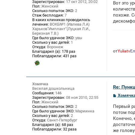
Зарегистрирован:
17 окт 2012, 20:02
Вот это у
Пол:
Женский
количеств
Сколько попыток ЭКО:
2
похоже. С
Стаж бесплодия:
7
В каких клиниках проводилось
дискомфор
лечение:
ВОКБ№1 (Ивлева Л.А)
Харьков"Имплант"(Луцкая Л.И.,
Березная Т.В.)
Где было удачное ЭКО:
увы
Сколько у вас детей:
1
Откуда:
Воронеж
от
Yuliatv
Е
Благодарил (а):
178 раз
Поблагодарили:
431 раз
Хомячка
Re: Пунк
Веселая дошкольница
Сообщения:
146
С
Хомячк
Зарегистрирован:
08 ноя 2010, 22:55
о
Пол:
Женский
о
Первый ра
Сколько попыток ЭКО:
2
б
Где было удачное ЭКО:
Мариинка
щ
потом под
Сколько у вас детей:
2
е
Конечно, 
Откуда:
Санкт-Петербург
н
достаточн
и
Благодарил (а):
68 раз
е
Поблагодарили:
32 раза
же голову