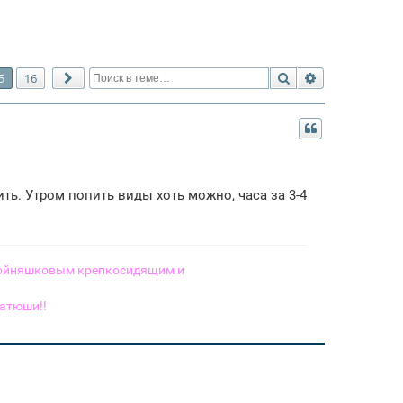
Поиск
Расширенный 
5
16
След.
ить. Утром попить виды хоть можно, часа за 3-4
двойняшковым крепкосидящим и
атюши!!