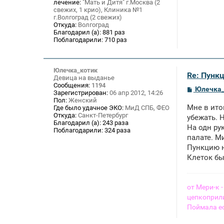
лечение:
"Мать и Дитя" г.Москва (2
свежих, 1 крио), Клиника №1
г.Волгоград (2 свежих)
Откуда:
Волгоград
Благодарил (а):
881 раз
Поблагодарили:
710 раз
Юлечка_котик
Re: Пункц
Девица на выданье
Сообщения:
1194
С
Юлечка_
Зарегистрирован:
06 апр 2012, 14:26
о
Пол:
Женский
о
Мне в ито
Где было удачное ЭКО:
МиД СПБ, ФЕО
б
Откуда:
Санкт-Петербург
щ
убежать. Н
Благодарил (а):
243 раза
е
На одн ру
Поблагодарили:
324 раза
н
палате. М
и
е
Пункцию н
Клеток бы
от Мери-к
цепкоприли
Поймала е