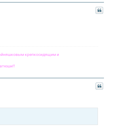
двойняшковым крепкосидящим и
атюши!!