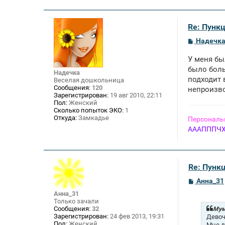
Re: Пунк
С
Надечк
о
о
У меня бы
б
щ
было боль
Надечка
е
подходит 
Веселая дошкольница
н
Сообщения:
120
непроизво
и
Зарегистрирован:
19 авг 2010, 22:11
е
Пол:
Женский
Сколько попыток ЭКО:
1
Откуда:
Замкадье
Персональ
АААПППЧХИ
Re: Пунк
С
Анна_31
о
Анна_31
о
Только зачали
б
щ
Сообщения:
32
Мум
е
Зарегистрирован:
24 фев 2013, 19:31
Девоч
н
Пол:
Женский
Мне д