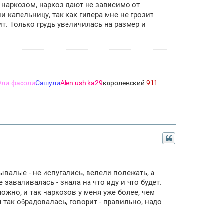
м наркозом, наркоз дают не зависимо от
ли капельницу, так как гипера мне не грозит
т. Только грудь увеличилась на размер и
Оли-фасоли
Сашули
Alen ush ka29
королевский
911
ывалые - не испугались, велели полежать, а
заваливалась - знала на что иду и что будет.
можно, и так наркозов у меня уже более, чем
ч так обрадовалась, говорит - правильно, надо