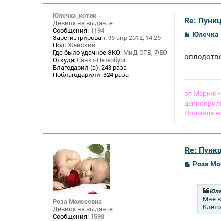
Юлечка_котик
Re: Пункц
Девица на выданье
Сообщения:
1194
С
Юлечка_
Зарегистрирован:
06 апр 2012, 14:26
о
Пол:
Женский
о
Где было удачное ЭКО:
МиД СПБ, ФЕО
б
оплодотв
Откуда:
Санкт-Петербург
щ
Благодарил (а):
243 раза
е
Поблагодарили:
324 раза
н
и
е
от Мери-к
цепкоприли
Поймала е
Re: Пункц
С
Роза Мо
о
о
б
щ
Юле
е
Мне в
Роза Моисеевна
н
Клето
Девица на выданье
и
Сообщения:
1598
е