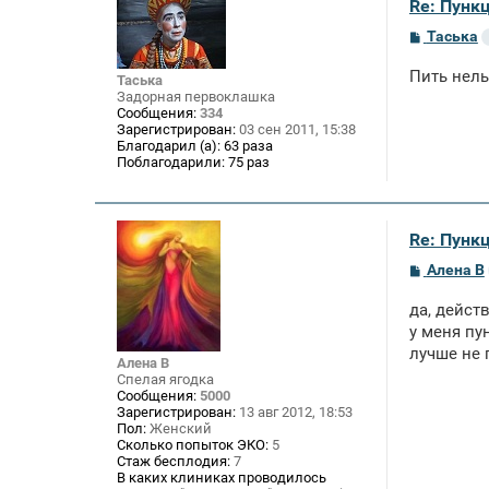
Re: Пункц
С
Таська
о
о
Пить нель
Таська
б
щ
Задорная первоклашка
е
Сообщения:
334
н
Зарегистрирован:
03 сен 2011, 15:38
и
Благодарил (а):
63 раза
е
Поблагодарили:
75 раз
Re: Пункц
С
Алена В
о
о
да, действ
б
щ
у меня пу
е
лучше не 
н
Алена В
и
Спелая ягодка
е
Сообщения:
5000
Зарегистрирован:
13 авг 2012, 18:53
Пол:
Женский
Сколько попыток ЭКО:
5
Стаж бесплодия:
7
В каких клиниках проводилось