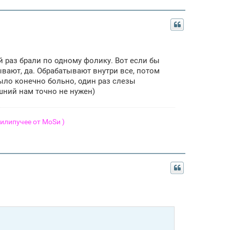
й раз брали по одному фолику. Вот если бы
ывают, да. Обрабатывают внутри все, потом
Было конечно больно, один раз слезы
шний нам точно не нужен)
липучее от МоSи )