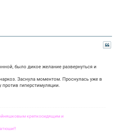
онной, было дикое желание развернуться и
 наркоз. Заснула моментом. Проснулась уже в
у против гиперстимуляции.
двойняшковым крепкосидящим и
атюши!!