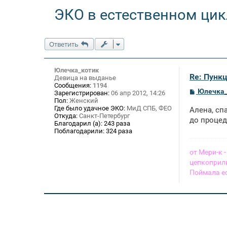
ЭКО в естественном цик
Ответить
Юлечка_котик
Re: Пункц
Девица на выданье
Сообщения:
1194
С
Юлечка_
Зарегистрирован:
06 апр 2012, 14:26
о
Пол:
Женский
о
Где было удачное ЭКО:
МиД СПБ, ФЕО
Алена, сп
б
Откуда:
Санкт-Петербург
щ
до проце
Благодарил (а):
243 раза
е
Поблагодарили:
324 раза
н
и
е
от Мери-к
цепкоприли
Поймала е