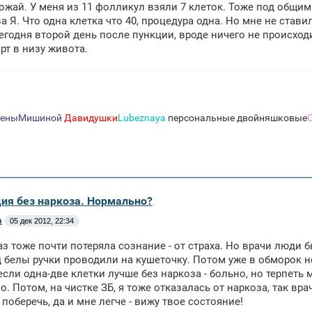
рожай. У меня из 11 фолликул взяли 7 клеток. Тоже под общи
а Я. Что одна клетка что 40, процедура одна. Но мне не стави
егодня второй день после пункции, вроде ничего не происходи
т в низу живота.
леныМишиной
Давидушки
Lubeznaya
персональные двойняшковые
ция без наркоза. Нормально?
а
05 дек 2012, 22:34
з тоже почти потеряла сознание - от страха. Но врачи люди б
 белы ручки проводили на кушеточку. Потом уже в обморок не 
если одна-две клетки лучше без наркоза - больно, но терпеть 
о. Потом, на чистке ЗБ, я тоже отказалась от наркоза, так вра
 поберечь, да и мне легче - вижу твое состояние!