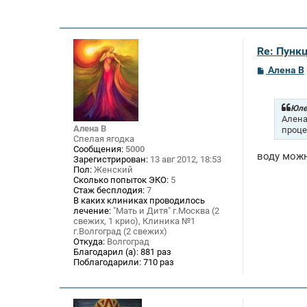
Re: Пункц
С
Алена В
о
о
б
щ
Юле
е
Алена
н
Алена В
проце
и
Спелая ягодка
е
Сообщения:
5000
воду можно
Зарегистрирован:
13 авг 2012, 18:53
Пол:
Женский
Сколько попыток ЭКО:
5
Стаж бесплодия:
7
В каких клиниках проводилось
лечение:
"Мать и Дитя" г.Москва (2
свежих, 1 крио), Клиника №1
г.Волгоград (2 свежих)
Откуда:
Волгоград
Благодарил (а):
881 раз
Поблагодарили:
710 раз