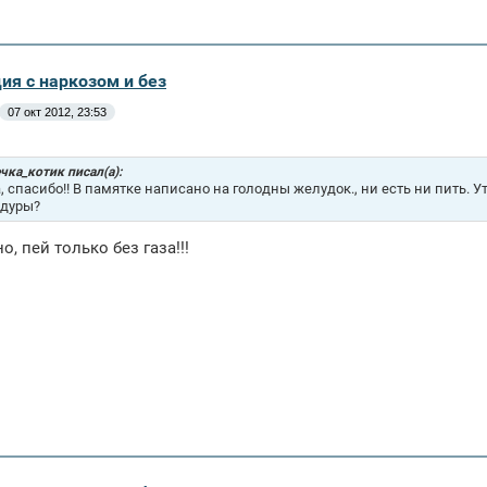
ия с наркозом и без
07 окт 2012, 23:53
чка_котик писал(а):
, спасибо!! В памятке написано на голодны желудок., ни есть ни пить. У
дуры?
, пей только без газа!!!