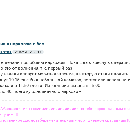
ия с наркозом и без
котик
23 окт 2012, 21:47
ге делали под общим наркозом. Пока шла к креслу в операци
о это от волнения, т.к. первый раз.
ку надели аппарат мерить давление, на вторую стали вводить
инут 10-15 еще был небольшой каматоз, поставили капельниц
ачали в 11.50 где-то. Из клиники вышла в 15.00
ло 40, поэтому однозначно с наркозом.
 - ААааааапччччххххииииииииииииииииии на тебя персональным 
пучим!!!!
стественночудеснозабеременительный чих от дневной красавицы К