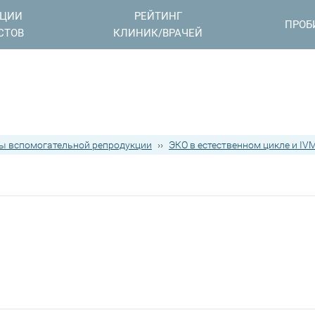
АЦИИ
РЕЙТИНГ
ПРОБ
СТОВ
КЛИНИК/ВРАЧЕЙ
ы вспомогательной репродукции
››
ЭКО в естественном цикле и IV