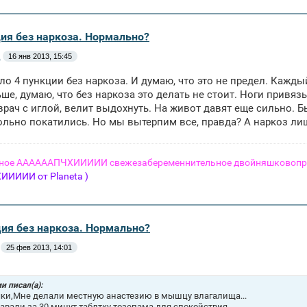
ция без наркоза. Нормально?
а
16 янв 2013, 15:45
ло 4 пункции без наркоза. И думаю, что это не предел. Кажды
ше, думаю, что без наркоза это делать не стоит. Ноги привяз
врач с иглой, велит выдохнуть. На живот давят еще сильно. 
льно покатились. Но мы вытерпим все, правда? А наркоз ли
ное ААААААПЧХИИИИИ свежезабеременнительное двойняшковопри
ИИИИ от Planeta )
ция без наркоза. Нормально?
25 фев 2013, 14:01
и писал(а):
ки,Мне делали местную анастезию в мышцу влагалища...
авали за 30 минут таблтку тозепама для спокойствия