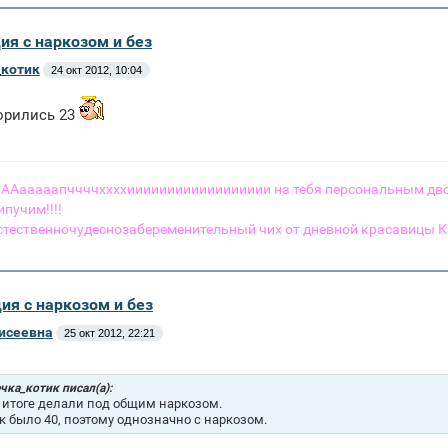
ия с наркозом и без
котик
24 окт 2012, 10:04
орились 23
 - ААааааапччччххххииииииииииииииииии на тебя персональным 
пучим!!!!
стественночудеснозабеременительный чих от дневной красавицы К
ия с наркозом и без
исеевна
25 окт 2012, 22:21
чка_котик писал(а):
 итоге делали под общим наркозом.
к было 40, поэтому однозначно с наркозом.