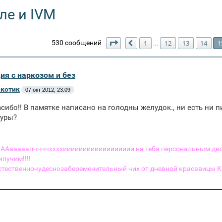
ле и IVM
Страница
15
из
16
530 сообщений
1
12
13
14
1
…
Пред.
ия с наркозом и без
котик
07 окт 2012, 23:09
асибо!! В памятке написано на голодны желудок., ни есть ни п
дуры?
 - ААааааапччччххххииииииииииииииииии на тебя персональным 
пучим!!!!
стественночудеснозабеременительный чих от дневной красавицы К