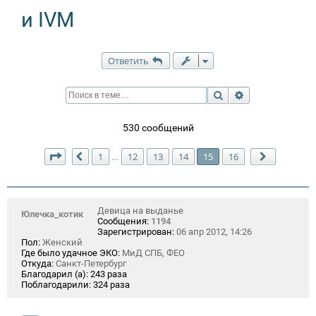
и IVM
Ответить
Поиск
Расширенный п
530 сообщений
Страница
15
из
16
1
12
13
14
15
16
…
Пред.
След.
Девица на выданье
Юлечка_котик
Сообщения:
1194
Зарегистрирован:
06 апр 2012, 14:26
Пол:
Женский
Где было удачное ЭКО:
МиД СПБ, ФЕО
Откуда:
Санкт-Петербург
Благодарил (а):
243 раза
Поблагодарили:
324 раза