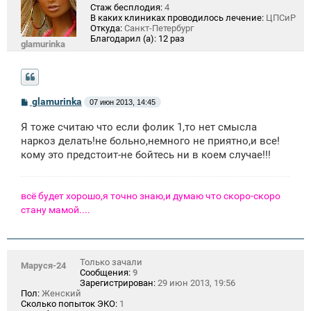
Стаж бесплодия:
4
В каких клиниках проводилось лечение:
ЦПСиР
Откуда:
Санкт-Петербург
Благодарил (а):
12 раз
glamurinka
С
glamurinka
07 июн 2013, 14:45
о
о
Я тоже считаю что если фолик 1,то нет смысла
б
щ
наркоз делать!не больно,немного не приятно,и все!
е
кому это предстоит-не бойтесь ни в коем случае!!!
н
и
е
всё будет хорошо,я точно знаю,и думаю что скоро-скоро
стану мамой....
Только зачали
Маруся-24
Сообщения:
9
Зарегистрирован:
29 июн 2013, 19:56
Пол:
Женский
Сколько попыток ЭКО:
1