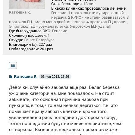
Стаж бесплодия:
13 лет
В каких клиниках проводилось лечение:
Катюшка К.
Генезис. 1 протокол стимулированный -
неудача, 2 КРИО - не стали развиваться, 3
протокол ЕЦ - моно-моно двойня -потеря, 4-протокол ЕЦ пролет,
5-протокол ЕЦ - убежала клетка. 6-протокол ЕЦ- удача!!
Где было удачное ЭКО:
Генезис
Сколько у вас детей:
1
Откуда:
Санкт-Петербург
Благодарил (а):
227 раз
Поблагодарили:
261 раз
С
Катюшка К.
03 ноя 2013, 15:26
о
о
Девочки, случайно забрела еще раз. Белая березка
б
щ
уж очень категорична, мне показалось. Не стоит
е
забывать, что основная причина наркоза при
н
пункциях, в том, что нам нельзя дергаться, т.к. это
и
е
помешает врачу забрать клетки и кроме того,
увеличивается риск попадания доктором в сосуд,
тогда последствия будут не менее неприятные, чем
от наркоза. Вытерпеть несколько проколов может