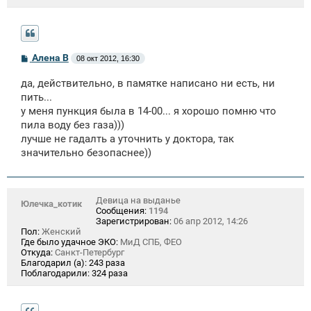
С
Алена В
08 окт 2012, 16:30
о
о
да, действительно, в памятке написано ни есть, ни
б
щ
пить...
е
у меня пункция была в 14-00... я хорошо помню что
н
пила воду без газа)))
и
е
лучше не гадалть а уточнить у доктора, так
значительно безопаснее))
Девица на выданье
Юлечка_котик
Сообщения:
1194
Зарегистрирован:
06 апр 2012, 14:26
Пол:
Женский
Где было удачное ЭКО:
МиД СПБ, ФЕО
Откуда:
Санкт-Петербург
Благодарил (а):
243 раза
Поблагодарили:
324 раза