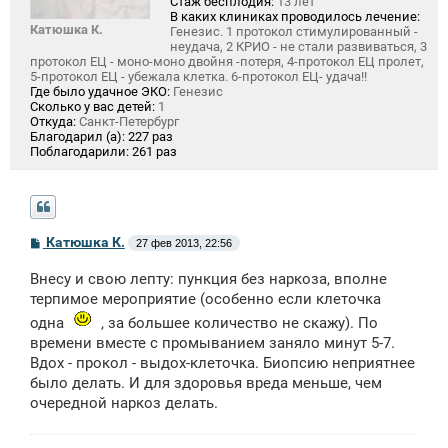
Стаж бесплодия:
13 лет
В каких клиниках проводилось лечение:
Катюшка К.
Генезис. 1 протокол стимулированный -
неудача, 2 КРИО - не стали развиваться, 3
протокол ЕЦ - моно-моно двойня -потеря, 4-протокол ЕЦ пролет,
5-протокол ЕЦ - убежала клетка. 6-протокол ЕЦ- удача!!
Где было удачное ЭКО:
Генезис
Сколько у вас детей:
1
Откуда:
Санкт-Петербург
Благодарил (а):
227 раз
Поблагодарили:
261 раз
С
Катюшка К.
27 фев 2013, 22:56
о
о
Внесу и свою лепту: пункция без наркоза, вполне
б
щ
терпимое мероприятие (особенно если клеточка
е
одна
, за большее количество не скажу). По
н
и
времени вместе с промыванием заняло минут 5-7.
е
Вдох - прокол - выдох-клеточка. Биопсию неприятнее
было делать. И для здоровья вреда меньше, чем
очередной наркоз делать.