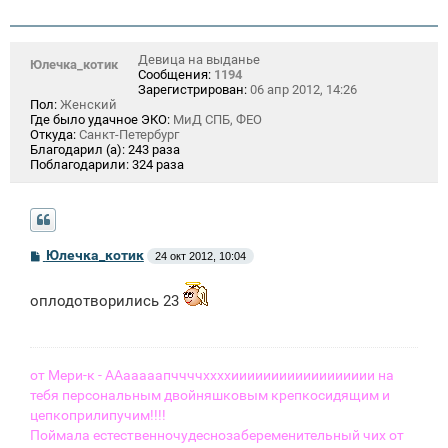
Девица на выданье
Юлечка_котик
Сообщения:
1194
Зарегистрирован:
06 апр 2012, 14:26
Пол:
Женский
Где было удачное ЭКО:
МиД СПБ, ФЕО
Откуда:
Санкт-Петербург
Благодарил (а):
243 раза
Поблагодарили:
324 раза
С
Юлечка_котик
24 окт 2012, 10:04
о
о
б
оплодотворились 23
щ
е
н
и
е
от Мери-к - ААааааапччччххххииииииииииииииииии на
тебя персональным двойняшковым крепкосидящим и
цепкоприлипучим!!!!
Поймала естественночудеснозабеременительный чих от