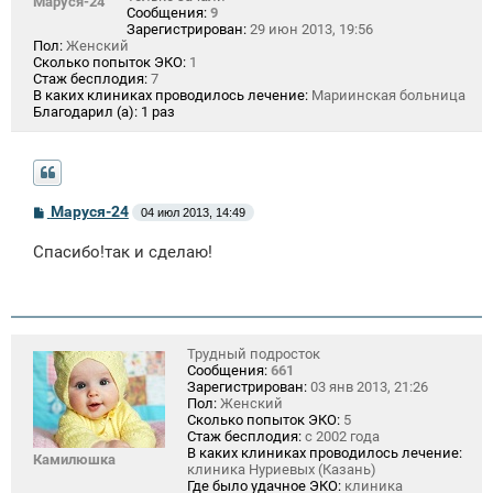
Маруся-24
Сообщения:
9
Зарегистрирован:
29 июн 2013, 19:56
Пол:
Женский
Сколько попыток ЭКО:
1
Стаж бесплодия:
7
В каких клиниках проводилось лечение:
Мариинская больница
Благодарил (а):
1 раз
С
Маруся-24
04 июл 2013, 14:49
о
о
Спасибо!так и сделаю!
б
щ
е
н
и
е
Трудный подросток
Сообщения:
661
Зарегистрирован:
03 янв 2013, 21:26
Пол:
Женский
Сколько попыток ЭКО:
5
Стаж бесплодия:
с 2002 года
В каких клиниках проводилось лечение:
Камилюшка
клиника Нуриевых (Казань)
Где было удачное ЭКО:
клиника