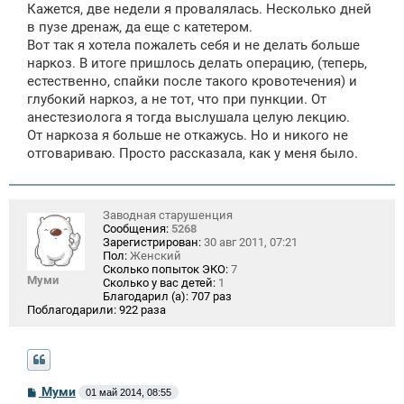
Кажется, две недели я провалялась. Несколько дней
в пузе дренаж, да еще с катетером.
Вот так я хотела пожалеть себя и не делать больше
наркоз. В итоге пришлось делать операцию, (теперь,
естественно, спайки после такого кровотечения) и
глубокий наркоз, а не тот, что при пункции. От
анестезиолога я тогда выслушала целую лекцию.
От наркоза я больше не откажусь. Но и никого не
отговариваю. Просто рассказала, как у меня было.
Заводная старушенция
Сообщения:
5268
Зарегистрирован:
30 авг 2011, 07:21
Пол:
Женский
Сколько попыток ЭКО:
7
Муми
Сколько у вас детей:
1
Благодарил (а):
707 раз
Поблагодарили:
922 раза
С
Муми
01 май 2014, 08:55
о