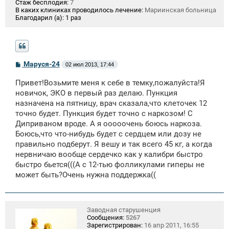
Стаж бесплодия:
7
В каких клиниках проводилось лечение:
Мариинская больница
Благодарил (а):
1 раз
С
Маруся-24
02 июл 2013, 17:44
о
о
Привет!Возьмите меня к себе в темку,пожалуйста!Я
б
щ
новичок, ЭКО в первый раз делаю. Пункция
е
назначена на пятницу, врач сказала,что клеточек 12
н
точно будет. Пункция будет точно с наркозом! С
и
е
Диприваном вроде. А я ооооочень боюсь наркоза.
Боюсь,что что-нибудь будет с сердцем или дозу не
правильно подберут. Я вешу и так всего 45 кг, а когда
нервничаю вообще сердечко как у калибри быстро
быстро бьется(((А с 12-тью фолликулами гиперы не
может быть?Очень нужна поддержка((
Заводная старушенция
Сообщения:
5267
Зарегистрирован:
16 апр 2011, 16:55