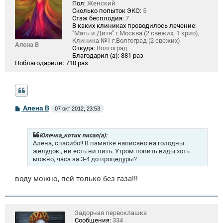
Пол:
Женский
Сколько попыток ЭКО:
5
Стаж бесплодия:
7
В каких клиниках проводилось лечение:
"Мать и Дитя" г.Москва (2 свежих, 1 крио),
Клиника №1 г.Волгоград (2 свежих)
Алена В
Откуда:
Волгоград
Благодарил (а):
881 раз
Поблагодарили:
710 раз
С
Алена В
07 окт 2012, 23:53
о
о
б
щ
Юлечка_котик писал(а):
е
Алена, спасибо!! В памятке написано на голодны
н
желудок., ни есть ни пить. Утром попить виды хоть
и
можно, часа за 3-4 до процедуры?
е
воду можно, пей только без газа!!!
Задорная первоклашка
Сообщения:
334