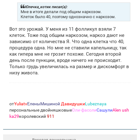
б
щ
Юлечка_котик писал(а):
е
Мне в итоге делали под общим наркозом.
н
Клеток было 40, поэтому однозначно с наркозом.
и
е
Вот это урожай. У меня из 11 фолликул взяли 7
клеток. Тоже под общим наркозом, наркоз дают не
зависимо от количества Я. Что одна клетка что 40,
процедура одна. Но мне не ставили капельницу, так
как гипера мне не грозит похоже. Сегодня второй
день после пункции, вроде ничего не происходит.
Только грудь увеличилась на размер и дискомфорт в
низу живота.
от
Yuliatv
ЕленыМишиной
Давидушки
Lubeznaya
персональные двойняшковые
Оли-фасоли
Сашули
Alen ush
ka29
королевский
911
Веселая дошкольница