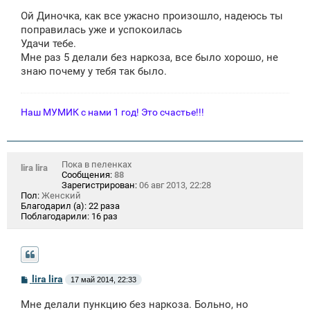
о
Ой Диночка, как все ужасно произошло, надеюсь ты
б
щ
поправилась уже и успокоилась
е
Удачи тебе.
н
Мне раз 5 делали без наркоза, все было хорошо, не
и
е
знаю почему у тебя так было.
Наш МУМИК с нами 1 год! Это счастье!!!
Пока в пеленках
lira lira
Сообщения:
88
Зарегистрирован:
06 авг 2013, 22:28
Пол:
Женский
Благодарил (а):
22 раза
Поблагодарили:
16 раз
С
lira lira
17 май 2014, 22:33
о
о
Мне делали пункцию без наркоза. Больно, но
б