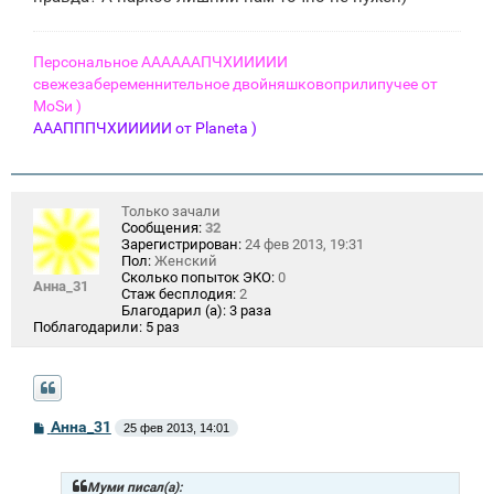
Персональное ААААААПЧХИИИИИ
свежезабеременнительное двойняшковоприлипучее от
МоSи )
АААПППЧХИИИИИ от Planeta )
Только зачали
Сообщения:
32
Зарегистрирован:
24 фев 2013, 19:31
Пол:
Женский
Сколько попыток ЭКО:
0
Анна_31
Стаж бесплодия:
2
Благодарил (а):
3 раза
Поблагодарили:
5 раз
С
Анна_31
25 фев 2013, 14:01
о
о
б
щ
Муми писал(а):