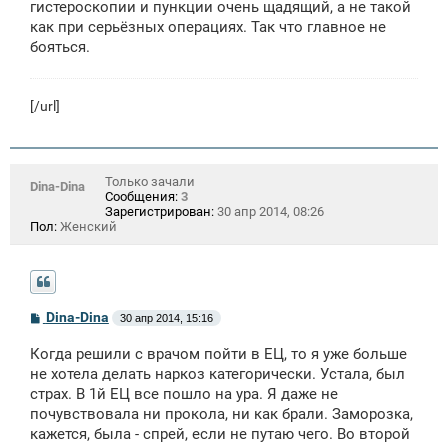
гистероскопии и пункции очень щадящий, а не такой
как при серьёзных операциях. Так что главное не
бояться.
[/url]
Только зачали
Dina-Dina
Сообщения:
3
Зарегистрирован:
30 апр 2014, 08:26
Пол:
Женский
С
Dina-Dina
30 апр 2014, 15:16
о
о
Когда решили с врачом пойти в ЕЦ, то я уже больше
б
щ
не хотела делать наркоз категорически. Устала, был
е
страх. В 1й ЕЦ все пошло на ура. Я даже не
н
почувствовала ни прокола, ни как брали. Заморозка,
и
е
кажется, была - спрей, если не путаю чего. Во второй