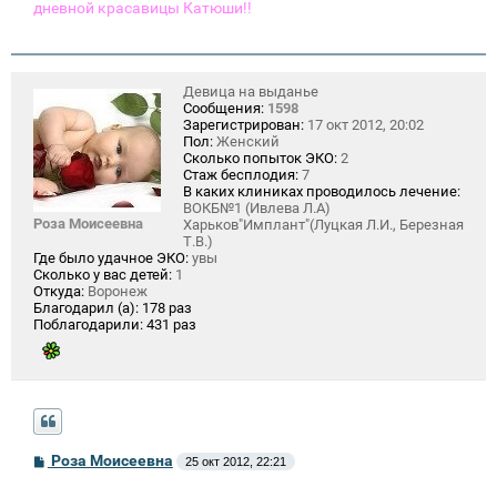
дневной красавицы Катюши!!
Девица на выданье
Сообщения:
1598
Зарегистрирован:
17 окт 2012, 20:02
Пол:
Женский
Сколько попыток ЭКО:
2
Стаж бесплодия:
7
В каких клиниках проводилось лечение:
ВОКБ№1 (Ивлева Л.А)
Роза Моисеевна
Харьков"Имплант"(Луцкая Л.И., Березная
Т.В.)
Где было удачное ЭКО:
увы
Сколько у вас детей:
1
Откуда:
Воронеж
Благодарил (а):
178 раз
Поблагодарили:
431 раз
С
Роза Моисеевна
25 окт 2012, 22:21
о
о