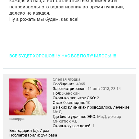
каждая из нас, а вот оставаться без движения и
непроизвольного вздрагивания во время пункции,
далеко не каждая.
Ну а рожать мы будем, как все!
ВСЕ БУДЕТ ХОРОШО!!!! У НАС ВСЕ ПОЛУЧИЛОСЬ!!!!!
Спелая ягодка
Сообщения:
4065
Зарегистрирован:
11 янв 2013, 23:14
Пол:
Женский
Сколько попыток ЭКО:
2
Стаж бесплодия:
10
В каких клиниках проводилось лечение:
МиД
Где было удачное ЭКО:
МиД, доктор
виверра
Микитюк А.В.
Сколько у вас детей:
1
Благодарил (а):
7 раз
Поблагодарили:
294 раза