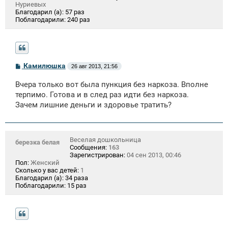
Нуриевых
Благодарил (а):
57 раз
Поблагодарили:
240 раз
С
Камилюшка
26 авг 2013, 21:56
о
о
Вчера только вот была пункция без наркоза. Вполне
б
щ
терпимо. Готова и в след раз идти без наркоза.
е
Зачем лишние деньги и здоровье тратить?
н
и
е
Веселая дошкольница
березка белая
Сообщения:
163
Зарегистрирован:
04 сен 2013, 00:46
Пол:
Женский
Сколько у вас детей:
1
Благодарил (а):
34 раза
Поблагодарили:
15 раз