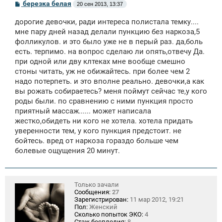
С
березка белая
20 сен 2013, 13:37
о
о
дорогие девочки, ради интереса полистала темку....
б
щ
мне пару дней назад делали пункцию без наркоза,5
е
фолликулов. и это было уже не в перый раз. да,боль
н
есть. терпимо. на вопрос сделаю ли опять,отвечу Да.
и
е
при одной или дву клтеках мне вообще смешно
стоны читать, уж не обижайтесь. при более чем 2
надо потерпеть. и это вполне реально. девочки,а как
вы рожать собираетесь? меня поймут сейчас те,у кого
роды были. по сравнению с ними пункция просто
приятный массаж...... может написала
жестко,обидеть ни кого не хотела. хотела придать
уверенности тем, у кого пункция предстоит. не
бойтесь. вред от наркоза гораздо больше чем
болевые ощущения 20 минут.
Только зачали
Сообщения:
27
Зарегистрирован:
11 мар 2012, 19:21
Пол:
Женский
Сколько попыток ЭКО:
4
Стаж бесплодия:
8