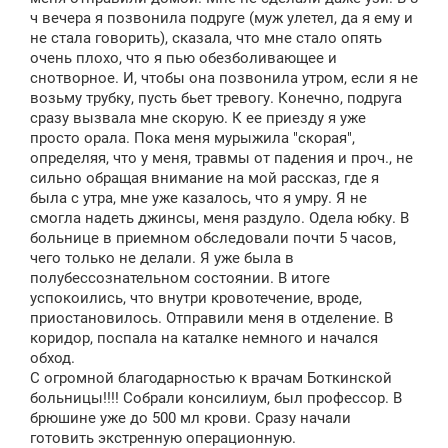
ч вечера я позвонила подруге (муж улетел, да я ему и
не стала говорить), сказала, что мне стало опять
очень плохо, что я пью обезболивающее и
снотворное. И, чтобы она позвонила утром, если я не
возьму трубку, пусть бьет тревогу. Конечно, подруга
сразу вызвала мне скорую. К ее приезду я уже
просто орала. Пока меня мурыжила "скорая",
определяя, что у меня, травмы от падения и проч., не
сильно обращая внимание на мой рассказ, где я
была с утра, мне уже казалось, что я умру. Я не
смогла надеть джинсы, меня раздуло. Одела юбку. В
больнице в приемном обследовали почти 5 часов,
чего только не делали. Я уже была в
полубессознательном состоянии. В итоге
успокоились, что внутри кровотечение, вроде,
приостановилось. Отправили меня в отделение. В
коридор, поспала на каталке немного и начался
обход.
С огромной благодарностью к врачам Боткинской
больницы!!!! Собрали консилиум, был профессор. В
брюшине уже до 500 мл крови. Сразу начали
готовить экстренную операционную.