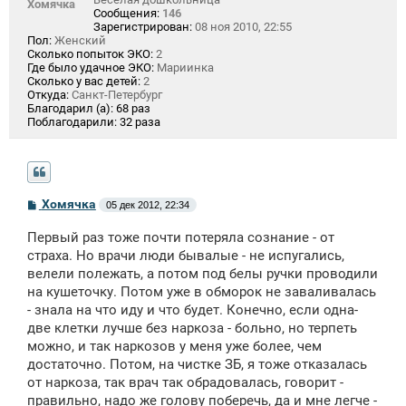
Хомячка
Сообщения:
146
Зарегистрирован:
08 ноя 2010, 22:55
Пол:
Женский
Сколько попыток ЭКО:
2
Где было удачное ЭКО:
Мариинка
Сколько у вас детей:
2
Откуда:
Санкт-Петербург
Благодарил (а):
68 раз
Поблагодарили:
32 раза
С
Хомячка
05 дек 2012, 22:34
о
о
Первый раз тоже почти потеряла сознание - от
б
щ
страха. Но врачи люди бывалые - не испугались,
е
велели полежать, а потом под белы ручки проводили
н
на кушеточку. Потом уже в обморок не заваливалась
и
е
- знала на что иду и что будет. Конечно, если одна-
две клетки лучше без наркоза - больно, но терпеть
можно, и так наркозов у меня уже более, чем
достаточно. Потом, на чистке ЗБ, я тоже отказалась
от наркоза, так врач так обрадовалась, говорит -
правильно, надо же голову поберечь, да и мне легче -