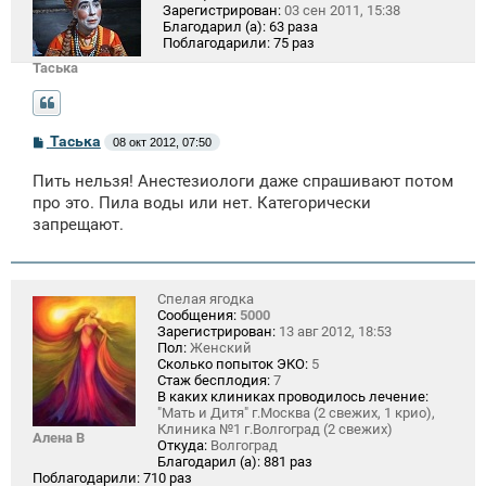
Зарегистрирован:
03 сен 2011, 15:38
Благодарил (а):
63 раза
Поблагодарили:
75 раз
Таська
С
Таська
08 окт 2012, 07:50
о
о
Пить нельзя! Анестезиологи даже спрашивают потом
б
щ
про это. Пила воды или нет. Категорически
е
запрещают.
н
и
е
Спелая ягодка
Сообщения:
5000
Зарегистрирован:
13 авг 2012, 18:53
Пол:
Женский
Сколько попыток ЭКО:
5
Стаж бесплодия:
7
В каких клиниках проводилось лечение:
"Мать и Дитя" г.Москва (2 свежих, 1 крио),
Клиника №1 г.Волгоград (2 свежих)
Алена В
Откуда:
Волгоград
Благодарил (а):
881 раз
Поблагодарили:
710 раз