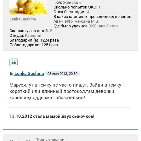
Пол:
Женский
Сколько попыток ЭКО:
1
Стаж бесплодия:
4
В каких клиниках проводилось лечение:
Lenka Sashina
Ава-Петер, Чежина М.В.
Где было удачное ЭКО:
Ава-Петер
Сколько у вас детей:
2
Откуда:
Карелия
Благодарил (а):
1224 раза
Поблагодарили:
1251 раз
С
Lenka Sashina
03 июл 2013, 20:50
о
о
Маруся,тут в темку не часто пишут. Зайди в темку
б
щ
короткий или длинный протокол,там девочки
е
хорошие,поддержат обязательно!
н
и
е
13.10.2012 стала мамой двух сыночков!
Только зачали