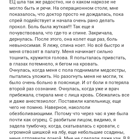
ЕЦ шла так же радостно, ни о каком наркозе не
могло быть и речи. На операционном столе, мне
показалось, что доктор просто не дождалась, пока
спрей подействует и начала очень рано делать
прокол. Боль была жуткая!!! Так еще я
почувствовала, что где-то и спине. Закричала,
дернулась. После этого, она колет еще раз, боль
невыносимая. Я лежу, спина ноет. Но всё быстро и
меня отвозят в палату. Меня начинает сильно
тошнить, кружится голова. Я попыталась привстать,
в глазах потемнело, я бегом на кровать.
Очнулась, когда меня с пола поднимали медсестры,
пытались уложить. Но разогнуть меня не могли, тк
было очень больно в пояснице. И от боли я потеряла
второй раз сознание. Очнулась, когда уже и врач
прибежала, стирала мне с лица кровь. Сбежались все
и даже анестезиолог. Поставили капельницу, еще
чего не помню. Наверное, накололи
обезболивающими. Потому что через час я уже была
почти как огурец. С разбитым лицом, видимо, я
задела тумбочку, когда, скатывалась с кровати, с
огромной шишкой на лбу, еще небольшие ссадины,
меня отправили домой. Мне не сделали даже узи. В 8