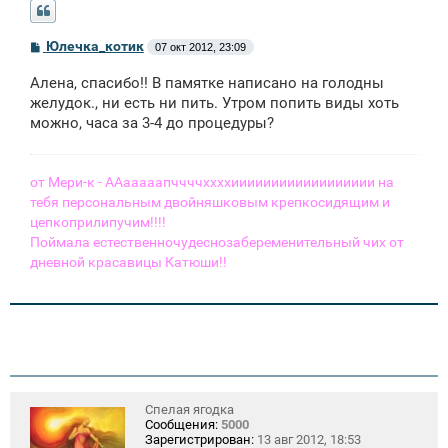
С
Юлечка_котик
07 окт 2012, 23:09
о
о
Алена, спасибо!! В памятке написано на голодны
б
щ
желудок., ни есть ни пить. Утром попить виды хоть
е
можно, часа за 3-4 до процедуры?
н
и
е
от Мери-к - ААааааапччччххххииииииииииииииииии на
тебя персональным двойняшковым крепкосидящим и
цепкоприлипучим!!!!
Поймала естественночудеснозабеременительный чих от
дневной красавицы Катюши!!
Спелая ягодка
Сообщения:
5000
Зарегистрирован:
13 авг 2012, 18:53