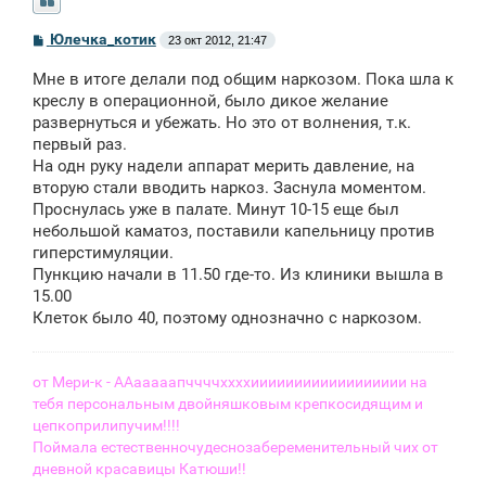
С
Юлечка_котик
23 окт 2012, 21:47
о
о
Мне в итоге делали под общим наркозом. Пока шла к
б
щ
креслу в операционной, было дикое желание
е
развернуться и убежать. Но это от волнения, т.к.
н
первый раз.
и
е
На одн руку надели аппарат мерить давление, на
вторую стали вводить наркоз. Заснула моментом.
Проснулась уже в палате. Минут 10-15 еще был
небольшой каматоз, поставили капельницу против
гиперстимуляции.
Пункцию начали в 11.50 где-то. Из клиники вышла в
15.00
Клеток было 40, поэтому однозначно с наркозом.
от Мери-к - ААааааапччччххххииииииииииииииииии на
тебя персональным двойняшковым крепкосидящим и
цепкоприлипучим!!!!
Поймала естественночудеснозабеременительный чих от
дневной красавицы Катюши!!