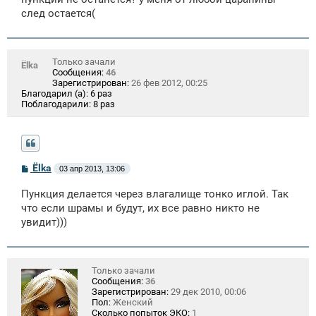
е
след остается(
н
и
е
Только зачали
Ёlka
Сообщения:
46
Зарегистрирован:
26 фев 2012, 00:25
Благодарил (а):
6 раз
Поблагодарили:
8 раз
С
Ёlka
03 апр 2013, 13:06
о
о
Пункция делается через влагалище тонко иглой. Так
б
щ
что если шрамы и будут, их все равно никто не
е
увидит)))
н
и
е
Только зачали
Сообщения:
36
Зарегистрирован:
29 дек 2010, 00:06
Пол:
Женский
Сколько попыток ЭКО:
1