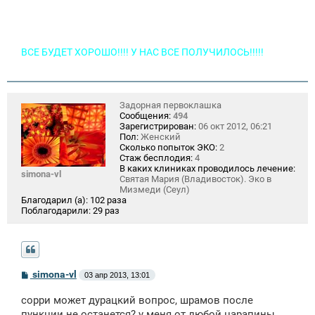
ВСЕ БУДЕТ ХОРОШО!!!! У НАС ВСЕ ПОЛУЧИЛОСЬ!!!!!
Задорная первоклашка
Сообщения:
494
Зарегистрирован:
06 окт 2012, 06:21
Пол:
Женский
Сколько попыток ЭКО:
2
Стаж бесплодия:
4
В каких клиниках проводилось лечение:
simona-vl
Святая Мария (Владивосток). Эко в
Мизмеди (Сеул)
Благодарил (а):
102 раза
Поблагодарили:
29 раз
С
simona-vl
03 апр 2013, 13:01
о
о
сорри может дурацкий вопрос, шрамов после
б
щ
пункции не останется? у меня от любой царапины