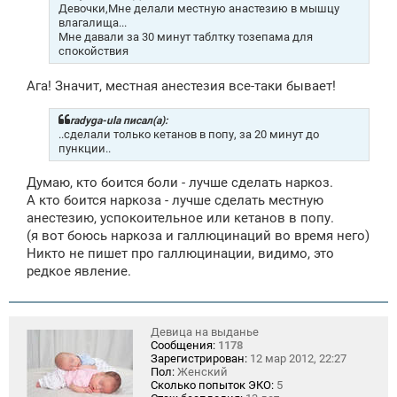
е
Девочки,Мне делали местную анастезию в мышцу
н
влагалища...
и
Мне давали за 30 минут таблтку тозепама для
е
спокойствия
Ага! Значит, местная анестезия все-таки бывает!
radyga-ula писал(а):
..сделали только кетанов в попу, за 20 минут до
пункции..
Думаю, кто боится боли - лучше сделать наркоз.
А кто боится наркоза - лучше сделать местную
анестезию, успокоительное или кетанов в попу.
(я вот боюсь наркоза и галлюцинаций во время него)
Никто не пишет про галлюцинации, видимо, это
редкое явление.
Девица на выданье
Сообщения:
1178
Зарегистрирован:
12 мар 2012, 22:27
Пол:
Женский
Сколько попыток ЭКО:
5