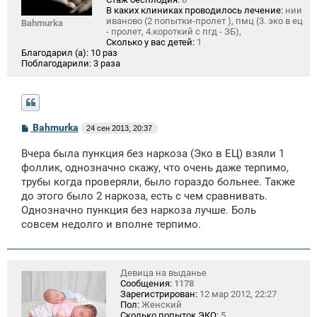
В каких клиниках проводилось лечение:
нии
иваново (2 попытки-пролет ), пмц (3. эко в ец
Bahmurka
- пролет, 4.короткий с пгд - ЗБ),
Сколько у вас детей:
1
Благодарил (а):
10 раз
Поблагодарили:
3 раза
С
Bahmurka
24 сен 2013, 20:37
о
о
Вчера была пункция без наркоза (Эко в ЕЦ) взяли 1
б
щ
фоллик, однозначно скажу, что очень даже терпимо,
е
трубы когда проверяли, было гораздо больнее. Также
н
до этого было 2 наркоза, есть с чем сравнивать.
и
е
Однозначно пункция без наркоза лучше. Боль
совсем недолго и вполне терпимо.
Девица на выданье
Сообщения:
1178
Зарегистрирован:
12 мар 2012, 22:27
Пол:
Женский
Сколько попыток ЭКО:
5