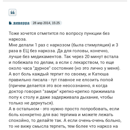
С
виверра
28 апр 2014, 15:25
о
о
Тоже хочется отметится по вопросу пункции без
б
щ
наркоза.
е
Мне делали 1 раз с наркозом (была стимуляция) и 3
н
раза в ЕЦ без наркоза. Да для головы, конечно,
и
е
лучше без медикаментов. Так через 20 минут встала
и побежала по делам, а если с лекарством, то еще
около часа "дурное" состояние (но это лично у меня).
А вот боль каждый терпит по своему, и Катюша
правильно писала - тут главное не елозить попой
(причем делается это все неосознанно, я когда
доктор говорил "замри" крепко-крепко прижимала
попу к столу и даже задерживала дыхание, чтобы
только не дернуться).
А в остальном - это нужно просто попробовать, если
боль конкретно для вас терпима и можете лежать
спокойно, то делайте так. А если очень-очень больно,
то не вижу смысла терпеть, тем более что наркоз на