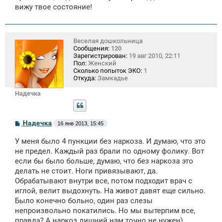
вижу твое состояние!
Веселая дошкольница
Сообщения:
120
Зарегистрирован:
19 авг 2010, 22:11
Пол:
Женский
Сколько попыток ЭКО:
1
Откуда:
Замкадье
Надечка
С
Надечка
16 янв 2013, 15:45
о
о
У меня было 4 пункции без наркоза. И думаю, что это
б
щ
не предел. Каждый раз брали по одному фолику. Вот
е
если бы было больше, думаю, что без наркоза это
н
делать не стоит. Ноги привязывают, да.
и
е
Обрабатывают внутри все, потом подходит врач с
иглой, велит выдохнуть. На живот давят еще сильно.
Было конечно больно, один раз слезы
непроизвольно покатились. Но мы вытерпим все,
правда? А наркоз лишний нам точно не нужен)