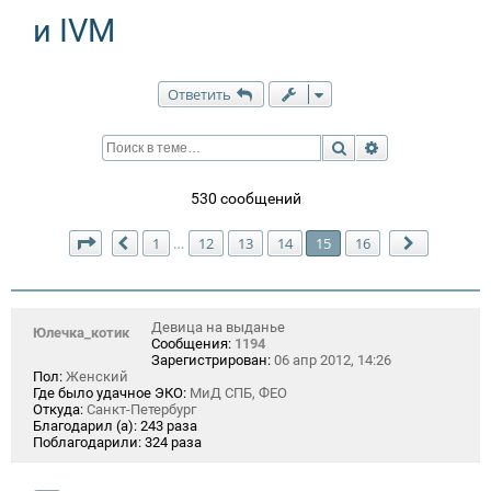
и IVM
Ответить
Поиск
Расширенный п
530 сообщений
Страница
15
из
16
1
12
13
14
15
16
…
Пред.
След.
Девица на выданье
Юлечка_котик
Сообщения:
1194
Зарегистрирован:
06 апр 2012, 14:26
Пол:
Женский
Где было удачное ЭКО:
МиД СПБ, ФЕО
Откуда:
Санкт-Петербург
Благодарил (а):
243 раза
Поблагодарили:
324 раза