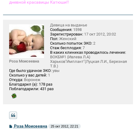
дневной красавицы Катюши!!
Девица на выданье
Сообщения:
1598
Зарегистрирован:
17 окт 2012, 20:02
Пол:
Женский
Сколько попыток ЭКО:
2
Стаж бесплодия:
7
В каких клиниках проводилось лечение:
ВОКБ№1 (Ивлева Л.А)
Роза Моисеевна
Харьков"Имплант"(Луцкая Л.И., Березная
Т.В.)
Где было удачное ЭКО:
увы
Сколько у вас детей:
1
Откуда:
Воронеж
Благодарил (а):
178 раз
Поблагодарили:
431 раз
С
Роза Моисеевна
25 окт 2012, 22:21
о
о