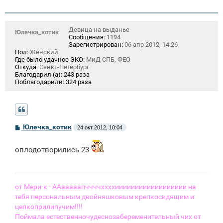
Девица на выданье
Юлечка_котик
Сообщения:
1194
Зарегистрирован:
06 апр 2012, 14:26
Пол:
Женский
Где было удачное ЭКО:
МиД СПБ, ФЕО
Откуда:
Санкт-Петербург
Благодарил (а):
243 раза
Поблагодарили:
324 раза
С
Юлечка_котик
24 окт 2012, 10:04
о
о
б
оплодотворились 23
щ
е
н
и
е
от Мери-к - ААааааапччччххххииииииииииииииииии на
тебя персональным двойняшковым крепкосидящим и
цепкоприлипучим!!!!
Поймала естественночудеснозабеременительный чих от