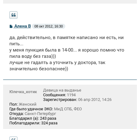
С
Алена В
08 окт 2012, 16:30
о
о
да, действительно, в памятке написано ни есть, ни
б
щ
пить...
е
у меня пункция была в 14-00... я хорошо помню что
н
пила воду без газа)))
и
е
лучше не гадалть а уточнить у доктора, так
значительно безопаснее))
Девица на выданье
Юлечка_котик
Сообщения:
1194
Зарегистрирован:
06 апр 2012, 14:26
Пол:
Женский
Где было удачное ЭКО:
МиД СПБ, ФЕО
Откуда:
Санкт-Петербург
Благодарил (а):
243 раза
Поблагодарили:
324 раза