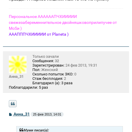
Персональное ААААААПЧХИИИИИ
свежезабеременнительное двойняшковоприлипучее от
МоSи )
АААПППЧХИИИИИ от Planeta )
Только зачали
Сообщения:
32
Зарегистрирован:
24 фев 2013, 19:31
Пол:
Женский
Сколько попыток ЭКО:
0
Анна_31
Стаж бесплодия:
2
Благодарил (а):
3 раза
Поблагодарили:
5 раз
С
Анна_31
25 фев 2013, 14:01
о
о
б
щ
Муми писал(а):