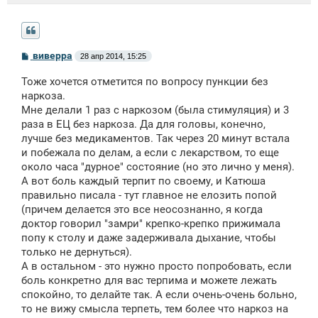
С
виверра
28 апр 2014, 15:25
о
о
Тоже хочется отметится по вопросу пункции без
б
щ
наркоза.
е
Мне делали 1 раз с наркозом (была стимуляция) и 3
н
раза в ЕЦ без наркоза. Да для головы, конечно,
и
е
лучше без медикаментов. Так через 20 минут встала
и побежала по делам, а если с лекарством, то еще
около часа "дурное" состояние (но это лично у меня).
А вот боль каждый терпит по своему, и Катюша
правильно писала - тут главное не елозить попой
(причем делается это все неосознанно, я когда
доктор говорил "замри" крепко-крепко прижимала
попу к столу и даже задерживала дыхание, чтобы
только не дернуться).
А в остальном - это нужно просто попробовать, если
боль конкретно для вас терпима и можете лежать
спокойно, то делайте так. А если очень-очень больно,
то не вижу смысла терпеть, тем более что наркоз на