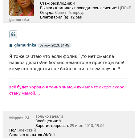
Стаж бесплодия:
4
В каких клиниках проводилось лечение:
ЦПСиР
Откуда:
Санкт-Петербург
Благодарил (а):
12 раз
glamurinka
С
glamurinka
07 июн 2013, 14:45
о
о
Я тоже считаю что если фолик 1,то нет смысла
б
щ
наркоз делать!не больно,немного не приятно,и все!
е
кому это предстоит-не бойтесь ни в коем случае!!!
н
и
е
всё будет хорошо,я точно знаю,и думаю что скоро-скоро
стану мамой....
Только зачали
Маруся-24
Сообщения:
9
Зарегистрирован:
29 июн 2013, 19:56
Пол:
Женский
Сколько попыток ЭКО:
1