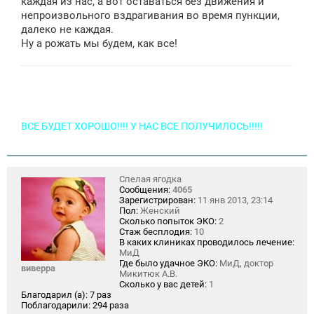
каждая из нас, а вот оставаться без движения и
непроизвольного вздрагивания во время пункции,
далеко не каждая.
Ну а рожать мы будем, как все!
ВСЕ БУДЕТ ХОРОШО!!!! У НАС ВСЕ ПОЛУЧИЛОСЬ!!!!!
Спелая ягодка
Сообщения:
4065
Зарегистрирован:
11 янв 2013, 23:14
Пол:
Женский
Сколько попыток ЭКО:
2
Стаж бесплодия:
10
В каких клиниках проводилось лечение:
МиД
Где было удачное ЭКО:
МиД, доктор
виверра
Микитюк А.В.
Сколько у вас детей:
1
Благодарил (а):
7 раз
Поблагодарили:
294 раза