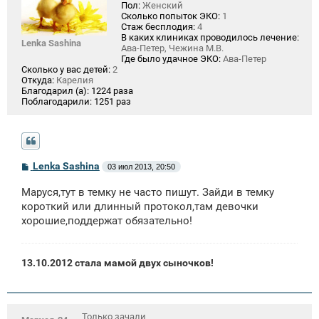
Пол:
Женский
Сколько попыток ЭКО:
1
Стаж бесплодия:
4
В каких клиниках проводилось лечение:
Lenka Sashina
Ава-Петер, Чежина М.В.
Где было удачное ЭКО:
Ава-Петер
Сколько у вас детей:
2
Откуда:
Карелия
Благодарил (а):
1224 раза
Поблагодарили:
1251 раз
С
Lenka Sashina
03 июл 2013, 20:50
о
о
Маруся,тут в темку не часто пишут. Зайди в темку
б
щ
короткий или длинный протокол,там девочки
е
хорошие,поддержат обязательно!
н
и
е
13.10.2012 стала мамой двух сыночков!
Только зачали