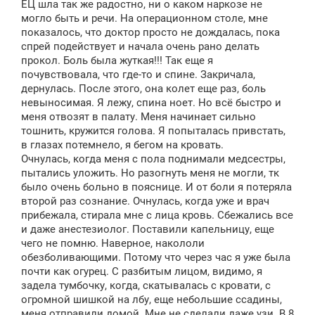
ЕЦ шла так же радостно, ни о каком наркозе не
могло быть и речи. На операционном столе, мне
показалось, что доктор просто не дождалась, пока
спрей подействует и начала очень рано делать
прокол. Боль была жуткая!!! Так еще я
почувствовала, что где-то и спине. Закричала,
дернулась. После этого, она колет еще раз, боль
невыносимая. Я лежу, спина ноет. Но всё быстро и
меня отвозят в палату. Меня начинает сильно
тошнить, кружится голова. Я попыталась привстать,
в глазах потемнело, я бегом на кровать.
Очнулась, когда меня с пола поднимали медсестры,
пытались уложить. Но разогнуть меня не могли, тк
было очень больно в пояснице. И от боли я потеряла
второй раз сознание. Очнулась, когда уже и врач
прибежала, стирала мне с лица кровь. Сбежались все
и даже анестезиолог. Поставили капельницу, еще
чего не помню. Наверное, накололи
обезболивающими. Потому что через час я уже была
почти как огурец. С разбитым лицом, видимо, я
задела тумбочку, когда, скатывалась с кровати, с
огромной шишкой на лбу, еще небольшие ссадины,
меня отправили домой. Мне не сделали даже узи. В 8