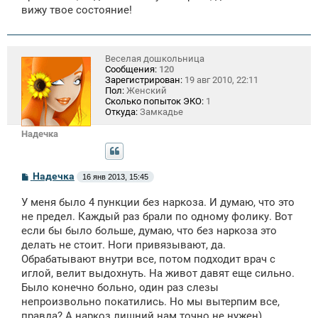
вижу твое состояние!
Веселая дошкольница
Сообщения:
120
Зарегистрирован:
19 авг 2010, 22:11
Пол:
Женский
Сколько попыток ЭКО:
1
Откуда:
Замкадье
Надечка
С
Надечка
16 янв 2013, 15:45
о
о
У меня было 4 пункции без наркоза. И думаю, что это
б
щ
не предел. Каждый раз брали по одному фолику. Вот
е
если бы было больше, думаю, что без наркоза это
н
делать не стоит. Ноги привязывают, да.
и
е
Обрабатывают внутри все, потом подходит врач с
иглой, велит выдохнуть. На живот давят еще сильно.
Было конечно больно, один раз слезы
непроизвольно покатились. Но мы вытерпим все,
правда? А наркоз лишний нам точно не нужен)