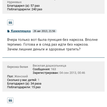
Нуриевых
Благодарил (а):
57 раз
Поблагодарили:
240 раз
С
Камилюшка
26 авг 2013, 21:56
о
о
Вчера только вот была пункция без наркоза. Вполне
б
щ
терпимо. Готова и в след раз идти без наркоза.
е
Зачем лишние деньги и здоровье тратить?
н
и
е
Веселая дошкольница
березка белая
Сообщения:
163
Зарегистрирован:
04 сен 2013, 00:46
Пол:
Женский
Сколько у вас детей:
1
Благодарил (а):
34 раза
Поблагодарили:
15 раз