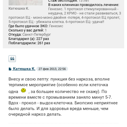
Стаж бесплодия:
13 лет
В каких клиниках проводилось лечение:
Катюшка К.
Генезис. 1 протокол стимулированный -
неудача, 2 КРИО - не стали развиваться, 3
протокол ЕЦ - моно-моно двойня -потеря, 4-протокол ЕЦ пролет,
5-протокол ЕЦ - убежала клетка. 6-протокол ЕЦ- удача!!
Где было удачное ЭКО:
Генезис
Сколько у вас детей:
1
Откуда:
Санкт-Петербург
Благодарил (а):
227 раз
Поблагодарили:
261 раз
С
Катюшка К.
27 фев 2013, 22:56
о
о
Внесу и свою лепту: пункция без наркоза, вполне
б
щ
терпимое мероприятие (особенно если клеточка
е
одна
, за большее количество не скажу). По
н
и
времени вместе с промыванием заняло минут 5-7.
е
Вдох - прокол - выдох-клеточка. Биопсию неприятнее
было делать. И для здоровья вреда меньше, чем
очередной наркоз делать.