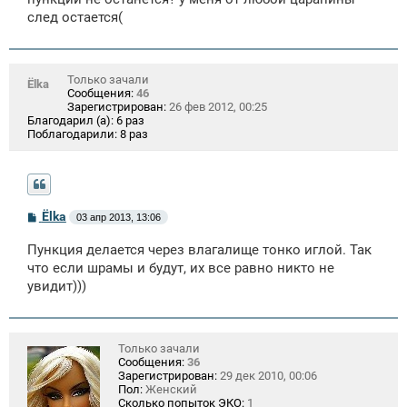
е
след остается(
н
и
е
Только зачали
Ёlka
Сообщения:
46
Зарегистрирован:
26 фев 2012, 00:25
Благодарил (а):
6 раз
Поблагодарили:
8 раз
С
Ёlka
03 апр 2013, 13:06
о
о
Пункция делается через влагалище тонко иглой. Так
б
щ
что если шрамы и будут, их все равно никто не
е
увидит)))
н
и
е
Только зачали
Сообщения:
36
Зарегистрирован:
29 дек 2010, 00:06
Пол:
Женский
Сколько попыток ЭКО:
1