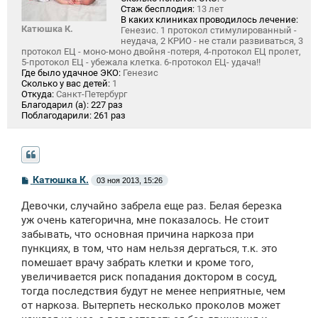
Стаж бесплодия:
13 лет
В каких клиниках проводилось лечение:
Катюшка К.
Генезис. 1 протокол стимулированный -
неудача, 2 КРИО - не стали развиваться, 3
протокол ЕЦ - моно-моно двойня -потеря, 4-протокол ЕЦ пролет,
5-протокол ЕЦ - убежала клетка. 6-протокол ЕЦ- удача!!
Где было удачное ЭКО:
Генезис
Сколько у вас детей:
1
Откуда:
Санкт-Петербург
Благодарил (а):
227 раз
Поблагодарили:
261 раз
С
Катюшка К.
03 ноя 2013, 15:26
о
о
Девочки, случайно забрела еще раз. Белая березка
б
щ
уж очень категорична, мне показалось. Не стоит
е
забывать, что основная причина наркоза при
н
пункциях, в том, что нам нельзя дергаться, т.к. это
и
е
помешает врачу забрать клетки и кроме того,
увеличивается риск попадания доктором в сосуд,
тогда последствия будут не менее неприятные, чем
от наркоза. Вытерпеть несколько проколов может