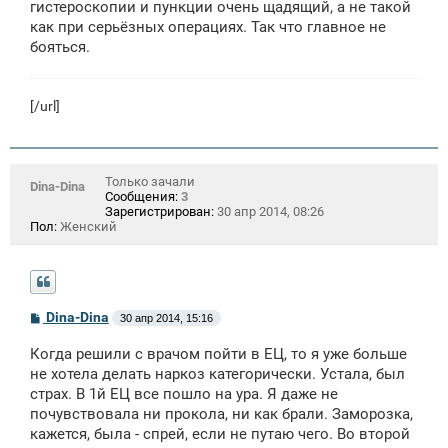
гистероскопии и пункции очень щадящий, а не такой
как при серьёзных операциях. Так что главное не
бояться.
[/url]
Только зачали
Dina-Dina
Сообщения:
3
Зарегистрирован:
30 апр 2014, 08:26
Пол:
Женский
С
Dina-Dina
30 апр 2014, 15:16
о
о
Когда решили с врачом пойти в ЕЦ, то я уже больше
б
щ
не хотела делать наркоз категорически. Устала, был
е
страх. В 1й ЕЦ все пошло на ура. Я даже не
н
почувствовала ни прокола, ни как брали. Заморозка,
и
е
кажется, была - спрей, если не путаю чего. Во второй