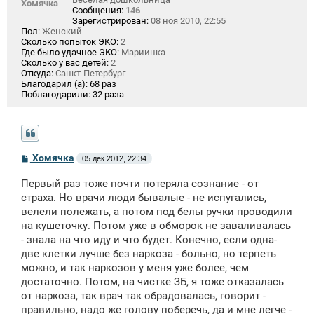
Хомячка
Сообщения:
146
Зарегистрирован:
08 ноя 2010, 22:55
Пол:
Женский
Сколько попыток ЭКО:
2
Где было удачное ЭКО:
Мариинка
Сколько у вас детей:
2
Откуда:
Санкт-Петербург
Благодарил (а):
68 раз
Поблагодарили:
32 раза
С
Хомячка
05 дек 2012, 22:34
о
о
Первый раз тоже почти потеряла сознание - от
б
щ
страха. Но врачи люди бывалые - не испугались,
е
велели полежать, а потом под белы ручки проводили
н
на кушеточку. Потом уже в обморок не заваливалась
и
е
- знала на что иду и что будет. Конечно, если одна-
две клетки лучше без наркоза - больно, но терпеть
можно, и так наркозов у меня уже более, чем
достаточно. Потом, на чистке ЗБ, я тоже отказалась
от наркоза, так врач так обрадовалась, говорит -
правильно, надо же голову поберечь, да и мне легче -