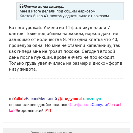
б
щ
Юлечка_котик писал(а):
е
Мне в итоге делали под общим наркозом.
н
Клеток было 40, поэтому однозначно с наркозом.
и
е
Вот это урожай. У меня из 11 фолликул взяли 7
клеток. Тоже под общим наркозом, наркоз дают не
зависимо от количества Я. Что одна клетка что 40,
процедура одна. Но мне не ставили капельницу, так
как гипера мне не грозит похоже. Сегодня второй
день после пункции, вроде ничего не происходит.
Только грудь увеличилась на размер и дискомфорт в
низу живота.
от
Yuliatv
ЕленыМишиной
Давидушки
Lubeznaya
персональные двойняшковые
Оли-фасоли
Сашули
Alen ush
ka29
королевский
911
Веселая дошкольница