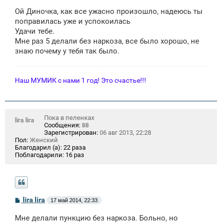
о
Ой Диночка, как все ужасно произошло, надеюсь ты
б
щ
поправилась уже и успокоилась
е
Удачи тебе.
н
Мне раз 5 делали без наркоза, все было хорошо, не
и
е
знаю почему у тебя так было.
Наш МУМИК с нами 1 год! Это счастье!!!
Пока в пеленках
lira lira
Сообщения:
88
Зарегистрирован:
06 авг 2013, 22:28
Пол:
Женский
Благодарил (а):
22 раза
Поблагодарили:
16 раз
С
lira lira
17 май 2014, 22:33
о
о
Мне делали пункцию без наркоза. Больно, но
б