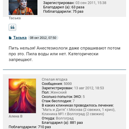
Зарегистрирован:
03 сен 2011, 15:38
Благодарил (а):
63 раза
Поблагодарили:
75 раз
Таська
С
Таська
08 окт 2012, 07:50
о
о
Пить нельзя! Анестезиологи даже спрашивают потом
б
щ
про это. Пила воды или нет. Категорически
е
запрещают.
н
и
е
Спелая ягодка
Сообщения:
5000
Зарегистрирован:
13 авг 2012, 18:53
Пол:
Женский
Сколько попыток ЭКО:
5
Стаж бесплодия:
7
В каких клиниках проводилось лечение:
"Мать и Дитя" г.Москва (2 свежих, 1 крио),
Клиника №1 г.Волгоград (2 свежих)
Алена В
Откуда:
Волгоград
Благодарил (а):
881 раз
Поблагодарили:
710 раз