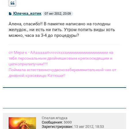
С
Юлечка_котик
07 окт 2012, 23:09
о
о
Алена, спасибо!! В памятке написано на голодны
б
щ
желудок., ни есть ни пить. Утром попить виды хоть
е
можно, часа за 3-4 до процедуры?
н
и
е
от Мери-к - ААааааапччччххххииииииииииииииииии на
тебя персональным двойняшковым крепкосидящим и
цепкоприлипучим!!!!
Поймала естественночудеснозабеременительный чих от
дневной красавицы Катюши!!
Спелая ягодка
Сообщения:
5000
Зарегистрирован:
13 авг 2012, 18:53