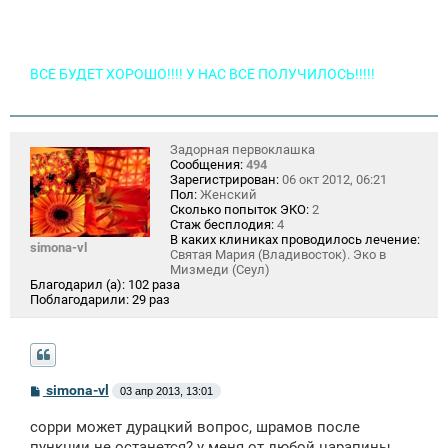
ВСЕ БУДЕТ ХОРОШО!!!! У НАС ВСЕ ПОЛУЧИЛОСЬ!!!!!
Задорная первоклашка
Сообщения:
494
Зарегистрирован:
06 окт 2012, 06:21
Пол:
Женский
Сколько попыток ЭКО:
2
Стаж бесплодия:
4
В каких клиниках проводилось лечение:
simona-vl
Святая Мария (Владивосток). Эко в
Мизмеди (Сеул)
Благодарил (а):
102 раза
Поблагодарили:
29 раз
С
simona-vl
03 апр 2013, 13:01
о
о
сорри может дурацкий вопрос, шрамов после
б
щ
пункции не останется? у меня от любой царапины