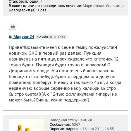
Стаж бесплодия:
7
В каких клиниках проводилось лечение:
Мариинская больница
Благодарил (а):
1 раз
С
Маруся-24
02 июл 2013, 17:44
о
о
Привет!Возьмите меня к себе в темку,пожалуйста!Я
б
щ
новичок, ЭКО в первый раз делаю. Пункция
е
назначена на пятницу, врач сказала,что клеточек 12
н
точно будет. Пункция будет точно с наркозом! С
и
е
Диприваном вроде. А я ооооочень боюсь наркоза.
Боюсь,что что-нибудь будет с сердцем или дозу не
правильно подберут. Я вешу и так всего 45 кг, а когда
нервничаю вообще сердечко как у калибри быстро
быстро бьется(((А с 12-тью фолликулами гиперы не
может быть?Очень нужна поддержка((
Заводная старушенция
Сообщения:
5267
Зарегистрирован:
16 апр 2011, 16:55