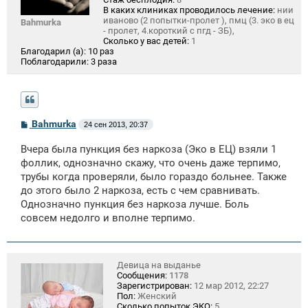
В каких клиниках проводилось лечение:
нии
иваново (2 попытки-пролет ), пмц (3. эко в ец
Bahmurka
- пролет, 4.короткий с пгд - ЗБ),
Сколько у вас детей:
1
Благодарил (а):
10 раз
Поблагодарили:
3 раза
С
Bahmurka
24 сен 2013, 20:37
о
о
Вчера была пункция без наркоза (Эко в ЕЦ) взяли 1
б
щ
фоллик, однозначно скажу, что очень даже терпимо,
е
трубы когда проверяли, было гораздо больнее. Также
н
до этого было 2 наркоза, есть с чем сравнивать.
и
е
Однозначно пункция без наркоза лучше. Боль
совсем недолго и вполне терпимо.
Девица на выданье
Сообщения:
1178
Зарегистрирован:
12 мар 2012, 22:27
Пол:
Женский
Сколько попыток ЭКО:
5