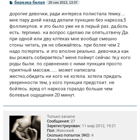
С
березка белая
20 сен 2013, 13:37
о
о
дорогие девочки, ради интереса полистала темку....
б
щ
мне пару дней назад делали пункцию без наркоза,5
е
фолликулов. и это было уже не в перый раз. да,боль
н
есть. терпимо. на вопрос сделаю ли опять,отвечу Да.
и
е
при одной или дву клтеках мне вообще смешно
стоны читать, уж не обижайтесь. при более чем 2
надо потерпеть. и это вполне реально. девочки,а как
вы рожать собираетесь? меня поймут сейчас те,у кого
роды были. по сравнению с ними пункция просто
приятный массаж...... может написала
жестко,обидеть ни кого не хотела. хотела придать
уверенности тем, у кого пункция предстоит. не
бойтесь. вред от наркоза гораздо больше чем
болевые ощущения 20 минут.
Только зачали
Сообщения:
27
Зарегистрирован:
11 мар 2012, 19:21
Пол:
Женский
Сколько попыток ЭКО:
4
Стаж бесплодия:
8