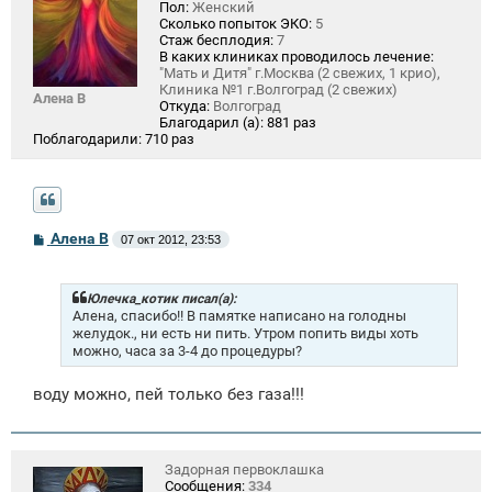
Пол:
Женский
Сколько попыток ЭКО:
5
Стаж бесплодия:
7
В каких клиниках проводилось лечение:
"Мать и Дитя" г.Москва (2 свежих, 1 крио),
Клиника №1 г.Волгоград (2 свежих)
Алена В
Откуда:
Волгоград
Благодарил (а):
881 раз
Поблагодарили:
710 раз
С
Алена В
07 окт 2012, 23:53
о
о
б
щ
Юлечка_котик писал(а):
е
Алена, спасибо!! В памятке написано на голодны
н
желудок., ни есть ни пить. Утром попить виды хоть
и
можно, часа за 3-4 до процедуры?
е
воду можно, пей только без газа!!!
Задорная первоклашка
Сообщения:
334