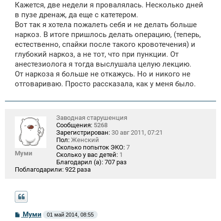
Кажется, две недели я провалялась. Несколько дней
в пузе дренаж, да еще с катетером.
Вот так я хотела пожалеть себя и не делать больше
наркоз. В итоге пришлось делать операцию, (теперь,
естественно, спайки после такого кровотечения) и
глубокий наркоз, а не тот, что при пункции. От
анестезиолога я тогда выслушала целую лекцию.
От наркоза я больше не откажусь. Но и никого не
отговариваю. Просто рассказала, как у меня было.
Заводная старушенция
Сообщения:
5268
Зарегистрирован:
30 авг 2011, 07:21
Пол:
Женский
Сколько попыток ЭКО:
7
Муми
Сколько у вас детей:
1
Благодарил (а):
707 раз
Поблагодарили:
922 раза
С
Муми
01 май 2014, 08:55
о