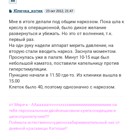
С
Юлечка_котик
23 окт 2012, 21:47
о
о
Мне в итоге делали под общим наркозом. Пока шла к
б
щ
креслу в операционной, было дикое желание
е
развернуться и убежать. Но это от волнения, т.к.
н
первый раз.
и
е
На одн руку надели аппарат мерить давление, на
вторую стали вводить наркоз. Заснула моментом.
Проснулась уже в палате. Минут 10-15 еще был
небольшой каматоз, поставили капельницу против
гиперстимуляции.
Пункцию начали в 11.50 где-то. Из клиники вышла в
15.00
Клеток было 40, поэтому однозначно с наркозом.
от Мери-к - ААааааапччччххххииииииииииииииииии на
тебя персональным двойняшковым крепкосидящим и
цепкоприлипучим!!!!
Поймала естественночудеснозабеременительный чих от
дневной красавицы Катюши!!