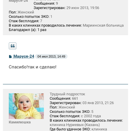
Маруся-24
Сообщения:
9
Зарегистрирован:
29 июн 2013, 19:56
Пол:
Женский
Сколько попыток ЭКО:
1
Стаж бесплодия:
7
В каких клиниках проводилось лечение:
Мариинская больница
Благодарил (а):
1 раз
С
Маруся-24
04 июл 2013, 14:49
о
о
Спасибо!так и сделаю!
б
щ
е
н
и
е
Трудный подросток
Сообщения:
661
Зарегистрирован:
03 янв 2013, 21:26
Пол:
Женский
Сколько попыток ЭКО:
5
Стаж бесплодия:
с 2002 года
В каких клиниках проводилось лечение:
Камилюшка
клиника Нуриевых (Казань)
Где было удачное ЭКО:
клиника