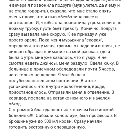
ч вечера я позвонила подруге (муж улетел, да я ему и
не стала говорить), сказала, что мне стало опять
очень плохо, что я пью обезболивающее и
снотворное. И, чтобы она позвонила утром, если я не
возьму трубку, пусть бьет тревогу. Конечно, подруга
сразу вызвала мне скорую. К ее приезду я уже
просто орала. Пока меня мурыжила "скорая",
определяя, что у меня, травмы от падения и проч., не
сильно обращая внимание на мой рассказ, где я
была с утра, мне уже казалось, что я умру. Я не
смогла надеть джинсы, меня раздуло. Одела юбку. В
больнице в приемном обследовали почти 5 часов,
чего только не делали. Я уже была в
полубессознательном состоянии. В итоге
успокоились, что внутри кровотечение, вроде,
приостановилось. Отправили меня в отделение. В
коридор, поспала на каталке немного и начался
обход.
С огромной благодарностью к врачам Боткинской
больницы!!!! Собрали консилиум, был профессор. В
брюшине уже до 500 мл крови. Сразу начали
готовить экстренную операционную.