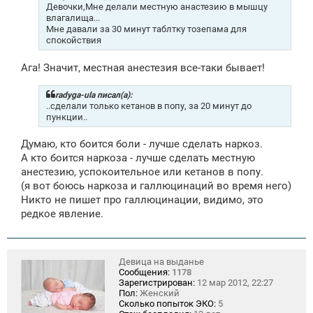
е
Девочки,Мне делали местную анастезию в мышцу
н
влагалища...
и
Мне давали за 30 минут таблтку тозепама для
е
спокойствия
Ага! Значит, местная анестезия все-таки бывает!
radyga-ula писал(а):
..сделали только кетанов в попу, за 20 минут до
пункции..
Думаю, кто боится боли - лучше сделать наркоз.
А кто боится наркоза - лучше сделать местную
анестезию, успокоительное или кетанов в попу.
(я вот боюсь наркоза и галлюцинаций во время него)
Никто не пишет про галлюцинации, видимо, это
редкое явление.
Девица на выданье
Сообщения:
1178
Зарегистрирован:
12 мар 2012, 22:27
Пол:
Женский
Сколько попыток ЭКО:
5