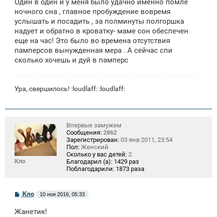
Один в один и у меня было удачно именно помле
ночного сна , главное пробуждение вовремя
услышать и посадить , за полминуты полгоршка
надует и обратно в кроватку- маме сон обеспечен
еще на час! Это было во времена отсутствия
памперсов вынужденная мера . А сейчас спи
сколько хочешь и дуй в памперс
Ура, свершилось! :loudlaff: :loudlaff:
Впервые замужем
Сообщения:
2862
Зарегистрирован:
03 янв 2011, 23:54
Пол:
Женский
Сколько у вас детей:
2
Кло
Благодарил (а):
1429 раз
Поблагодарили:
1873 раза
С
Кло
10 ноя 2016, 05:33
о
о
Жанетик!
б