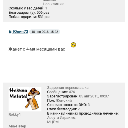
Нео-клиник
Сколько у вас детей:
1
Благодарил (а):
506 раз
Поблагодарили:
531 раз
С
Юлия73
10 ноя 2016, 15:22
о
о
б
щ
Жанет с 4-мя месяцами вас
е
н
и
е
Задорная первоклашка
Сообщения:
476
Зарегистрирован:
05 авг 2015, 09:07
Пол:
Женский
Сколько попыток ЭКО:
3
Стаж бесплодия:
2
В каких клиниках проводилось лечение:
Rokky1
Ассута Израиль,
МЦРМ
Ава-Петер