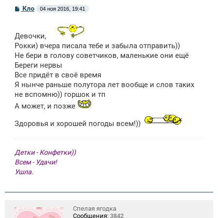
С
Кло
04 ноя 2016, 19:41
о
о
б
щ
Девочки,
е
Рокки) вчера писала тебе и забыла отправить))
н
Не бери в голову советчиков, маленькие они ещё
и
е
Береги нервы
Все придёт в своё время
Я нынче раньше полутора лет вообще и слов таких
не вспомню)) горшок и тп
А может, и позже
Здоровья и хорошей погоды всем!))
Детки - Конфетки))
Всем - Удачи!
Ушла.
Спелая ягодка
Сообщения:
3842