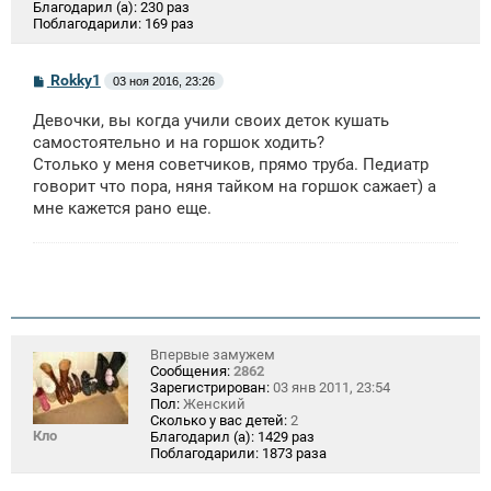
Благодарил (а):
230 раз
Поблагодарили:
169 раз
С
Rokky1
03 ноя 2016, 23:26
о
о
Девочки, вы когда учили своих деток кушать
б
щ
самостоятельно и на горшок ходить?
е
Столько у меня советчиков, прямо труба. Педиатр
н
говорит что пора, няня тайком на горшок сажает) а
и
е
мне кажется рано еще.
Впервые замужем
Сообщения:
2862
Зарегистрирован:
03 янв 2011, 23:54
Пол:
Женский
Сколько у вас детей:
2
Кло
Благодарил (а):
1429 раз
Поблагодарили:
1873 раза