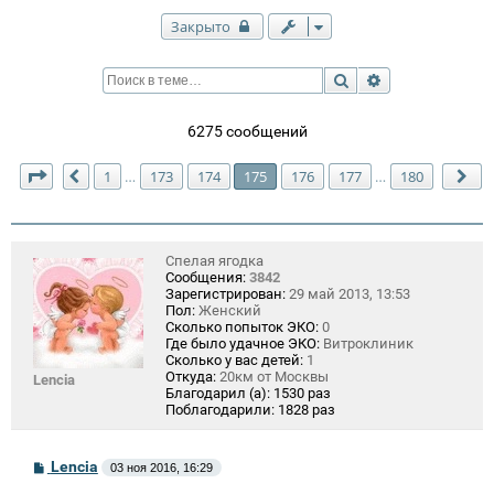
Закрыто
Поиск
Расширенный п
6275 сообщений
Страница
175
из
180
1
173
174
175
176
177
180
…
…
Пред.
Сл
Спелая ягодка
Сообщения:
3842
Зарегистрирован:
29 май 2013, 13:53
Пол:
Женский
Сколько попыток ЭКО:
0
Где было удачное ЭКО:
Витроклиник
Сколько у вас детей:
1
Откуда:
20км от Москвы
Lencia
Благодарил (а):
1530 раз
Поблагодарили:
1828 раз
С
Lencia
03 ноя 2016, 16:29
о