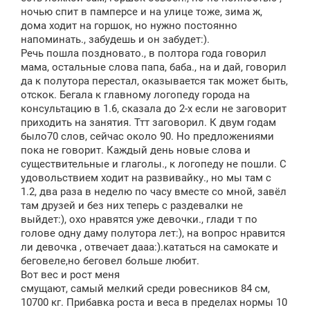
ночью спит в памперсе и на улице тоже, зима ж,
дома ходит на горшок, но нужно постоянно
напоминать., забудешь и он забудет:).
Речь пошла поздновато., в полтора года говорил
мама, остальные слова папа, баба., на и дай, говорил
да к полутора перестал, оказывается так может быть,
отскок. Бегала к главному логопеду города на
консультацию в 1.6, сказала до 2-х если не заговорит
приходить на занятия. Ттт заговорил. К двум годам
было70 слов, сейчас около 90. Но предложениями
пока не говорит. Каждый день новые слова и
существительные и глаголы., к логопеду не пошли. С
удовольствием ходит на развивайку., но мы там с
1.2, два раза в неделю по часу вместе со мной, завёл
там друзей и без них теперь с раздевалки не
выйдет:), охо нравятся уже девочки., глади т по
голове одну даму полутора лет:), на вопрос нравится
ли девочка , отвечает дааа:).кататься на самокате и
беговеле,но беговел больше любит.
Вот вес и рост меня
смущают, самый мелкий среди ровесников 84 см,
10700 кг. Прибавка роста и веса в пределах нормы 10