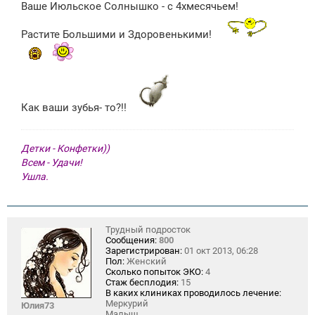
щ
Ваше Июльское Солнышко - с 4хмесячьем!
е
н
Растите Большими и Здоровенькими!
и
е
Как ваши зубья- то?!!
Детки - Конфетки))
Всем - Удачи!
Ушла.
Трудный подросток
Сообщения:
800
Зарегистрирован:
01 окт 2013, 06:28
Пол:
Женский
Сколько попыток ЭКО:
4
Стаж бесплодия:
15
В каких клиниках проводилось лечение:
Меркурий
Юлия73
Малыш