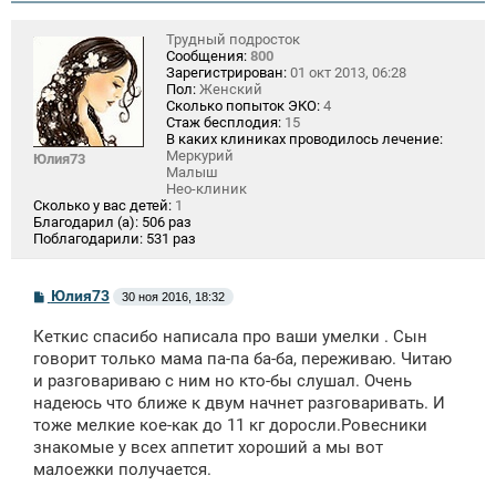
Трудный подросток
Сообщения:
800
Зарегистрирован:
01 окт 2013, 06:28
Пол:
Женский
Сколько попыток ЭКО:
4
Стаж бесплодия:
15
В каких клиниках проводилось лечение:
Меркурий
Юлия73
Малыш
Нео-клиник
Сколько у вас детей:
1
Благодарил (а):
506 раз
Поблагодарили:
531 раз
С
Юлия73
30 ноя 2016, 18:32
о
о
Кеткис спасибо написала про ваши умелки . Сын
б
щ
говорит только мама па-па ба-ба, переживаю. Читаю
е
и разговариваю с ним но кто-бы слушал. Очень
н
надеюсь что ближе к двум начнет разговаривать. И
и
е
тоже мелкие кое-как до 11 кг доросли.Ровесники
знакомые у всех аппетит хороший а мы вот
малоежки получается.