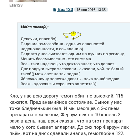
Ева123
С
Ева123
15 ноя 2016, 13:35
о
о
б
щ
Кло писал(а):
е
н
Девочки, спасибо)
и
Падение гемоглобина - одна из опасностей
е
недоношенности, к сожалению(
Педиатр у нас считается одним из лучших по региону,
Менять бессмысленно - это система.
Все - таки надеюсь, что доктор знает, что делает...
Две подруги вчера заезжали - сказали, чой- то белый
такой(( мож свет не так падал(
Яблочко начну попозже давать - пока понаблюдаю.
Всем - здоровья и хорошего аппетита!))
Кло, у нас всю дорогу гемоглобин не высокий, 115
кажется. Пред анемийное состояние. Сынок у нас
тоже бледненький был. И мы месяцев с 3-х пьём
препараты с железом, Феррум лек по 10 капель 2
раза в день, наш врач сказал, что на этот препарат
мало у кого бывает аллергия. До сих пор Феррум лек
пьём, вот на днях сдавали анализ, гемоглобин 122.