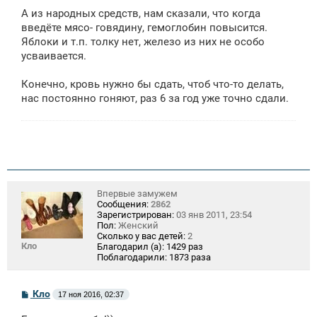
А из народных средств, нам сказали, что когда
введёте мясо- говядину, гемоглобин повысится.
Яблоки и т.п. толку нет, железо из них не особо
усваивается.
Конечно, кровь нужно бы сдать, чтоб что-то делать,
нас постоянно гоняют, раз 6 за год уже точно сдали.
......
Впервые замужем
Сообщения:
2862
Зарегистрирован:
03 янв 2011, 23:54
Пол:
Женский
Сколько у вас детей:
2
Кло
Благодарил (а):
1429 раз
Поблагодарили:
1873 раза
С
Кло
17 ноя 2016, 02:37
о
о