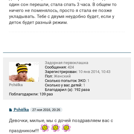
один сон перешли, стала спать 3 часа. В общем то
ничего не поменялось, просто я стала ее позже
укладывать. Тебе с двумя неудобно будет, если у
деток будет разный режим.
Задорная первоклашка
Сообщения:
424
Зарегистрирован:
10 янв 2014, 10:43
Пол:
Женский
Сколько попыток ЭКО:
1
Pchёlka
Сколько у вас детей:
1
Благодарил (а):
192 раза
Поблагодарили:
139 раз
С
Pchёlka
27 ноя 2016, 20:26
о
о
Девочки, милые, мы с дочей поздравляем вас с
б
щ
е
праздником!!!