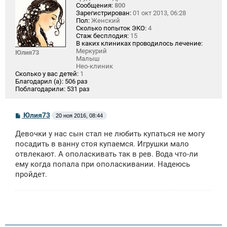
Сообщения:
800
Зарегистрирован:
01 окт 2013, 06:28
Пол:
Женский
Сколько попыток ЭКО:
4
Стаж бесплодия:
15
В каких клиниках проводилось лечение:
Меркурий
Юлия73
Малыш
Нео-клиник
Сколько у вас детей:
1
Благодарил (а):
506 раз
Поблагодарили:
531 раз
С
Юлия73
20 ноя 2016, 08:44
о
о
Девочки у нас сын стал не любить купаться не могу
б
щ
посадить в ванну стоя купаемся. Игрушки мало
е
отвлекают. А ополаскивать так в рев. Вода что-ли
н
ему когда попала при ополаскивании. Надеюсь
и
е
пройдет.