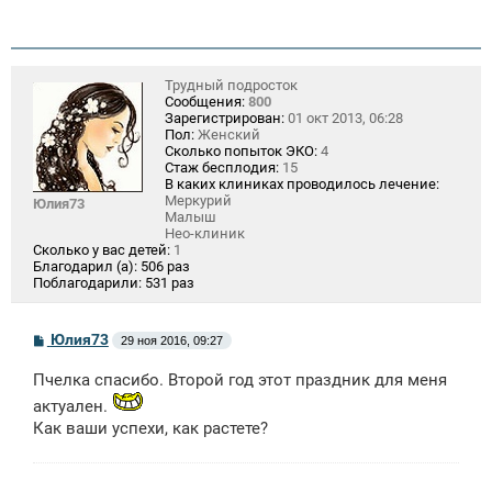
н
и
е
Трудный подросток
Сообщения:
800
Зарегистрирован:
01 окт 2013, 06:28
Пол:
Женский
Сколько попыток ЭКО:
4
Стаж бесплодия:
15
В каких клиниках проводилось лечение:
Меркурий
Юлия73
Малыш
Нео-клиник
Сколько у вас детей:
1
Благодарил (а):
506 раз
Поблагодарили:
531 раз
С
Юлия73
29 ноя 2016, 09:27
о
о
Пчелка спасибо. Второй год этот праздник для меня
б
щ
актуален.
е
Как ваши успехи, как растете?
н
и
е