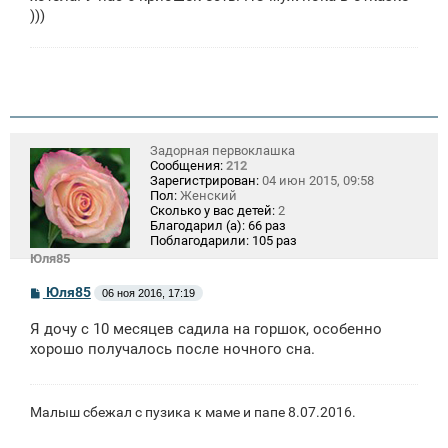
)))
Задорная первоклашка
Сообщения:
212
Зарегистрирован:
04 июн 2015, 09:58
Пол:
Женский
Сколько у вас детей:
2
Благодарил (а):
66 раз
Поблагодарили:
105 раз
Юля85
С
Юля85
06 ноя 2016, 17:19
о
о
Я дочу с 10 месяцев садила на горшок, особенно
б
щ
хорошо получалось после ночного сна.
е
н
и
е
Малыш сбежал с пузика к маме и папе 8.07.2016.