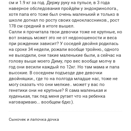
см и 1.9 кг за год. Держу руку на пульсе, в 3 года
наверное обследования пройдём у эндокринолога.,
хотя папа его тоже был очень маленький и только в
школе догнал по росту своих одноклассников., рост
178 см средний в итоге вышел.
Салли я прочитала твои девочки тоже не крупные, но
вот знаешь может это не от недоношености и веса
при рождении зависит? У соседей двойня родилась
на сроке 34 недели, рожали вообще тройню., одного
не выходили, они такие маленькие были, а сейчас на
голову выше моего Диму, про вес вообще молчу в
год они весили каждый по 12кг. Но там мама и папа
высокие. В соседнем подъезде две девочки
двойняшки., где то на полгода младше нас, тоже не
могу сказать что они мелкие.. может у вас по
генетики они не крупные? Я сама маленькая и
худенькая, так пед меня ругает что на ребенка
наговариваю... вообщем бдю:).
Сыночек и лапочка дочка