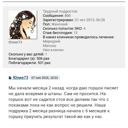
Трудный подросток
Сообщения:
800
Зарегистрирован:
01 окт 2013, 06:28
Пол:
Женский
Сколько попыток ЭКО:
4
Стаж бесплодия:
15
В каких клиниках проводилось лечение:
Меркурий
Юлия73
Малыш
Нео-клиник
Сколько у вас детей:
1
Благодарил (а):
506 раз
Поблагодарили:
531 раз
С
Юлия73
07 ноя 2016, 10:01
о
о
Мы начали месяца 2 назад. когда даю горшок писяет
б
щ
не дала вовремя в штаны. Сам не просится. На
е
горшок вот не садится стоя все делаем так что с
н
покаками пока не как вопрос не решили. Наша
и
е
подружка 2 месяца разница начала с 6 месяцев к
горшку приучать результат такой-же как у нас.