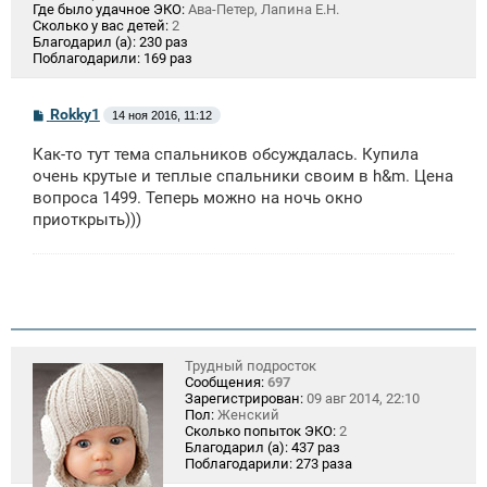
Где было удачное ЭКО:
Ава-Петер, Лапина Е.Н.
Сколько у вас детей:
2
Благодарил (а):
230 раз
Поблагодарили:
169 раз
С
Rokky1
14 ноя 2016, 11:12
о
о
Как-то тут тема спальников обсуждалась. Купила
б
щ
очень крутые и теплые спальники своим в h&m. Цена
е
вопроса 1499. Теперь можно на ночь окно
н
приоткрыть)))
и
е
Трудный подросток
Сообщения:
697
Зарегистрирован:
09 авг 2014, 22:10
Пол:
Женский
Сколько попыток ЭКО:
2
Благодарил (а):
437 раз
Поблагодарили:
273 раза