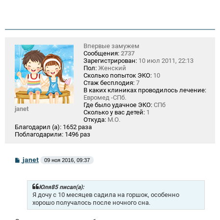
Впервые замужем
Сообщения:
2737
Зарегистрирован:
10 июл 2011, 22:13
Пол:
Женский
Сколько попыток ЭКО:
10
Стаж бесплодия:
7
В каких клиниках проводилось лечение:
Евромед -СПб.
Где было удачное ЭКО:
СПб
janet
Сколько у вас детей:
1
Откуда:
М.О.
Благодарил (а):
1652 раза
Поблагодарили:
1496 раз
С
janet
09 ноя 2016, 09:37
о
о
б
щ
Юля85 писал(а):
е
Я дочу с 10 месяцев садила на горшок, особенно
н
хорошо получалось после ночного сна.
и
е