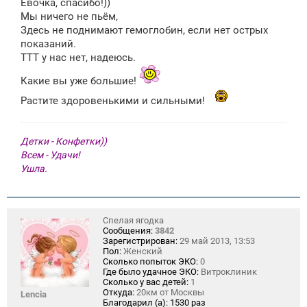
Евочка, спасибо!))
б
щ
Мы ничего не пьём,
е
Здесь не поднимают гемоглобин, если нет острых
н
показаний.
и
е
ТТТ у нас нет, надеюсь.
Какие вы уже большие!
Растите здоровенькими и сильными!
Детки - Конфетки))
Всем - Удачи!
Ушла.
Спелая ягодка
Сообщения:
3842
Зарегистрирован:
29 май 2013, 13:53
Пол:
Женский
Сколько попыток ЭКО:
0
Где было удачное ЭКО:
Витроклиник
Сколько у вас детей:
1
Откуда:
20км от Москвы
Lencia
Благодарил (а):
1530 раз