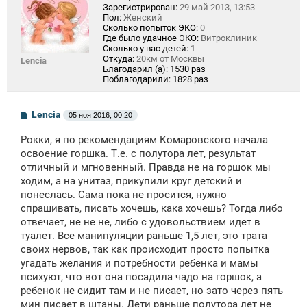
Зарегистрирован:
29 май 2013, 13:53
Пол:
Женский
Сколько попыток ЭКО:
0
Где было удачное ЭКО:
Витроклиник
Сколько у вас детей:
1
Откуда:
20км от Москвы
Lencia
Благодарил (а):
1530 раз
Поблагодарили:
1828 раз
С
Lencia
05 ноя 2016, 00:20
о
о
Рокки, я по рекомендациям Комаровского начала
б
щ
освоение горшка. Т.е. с полутора лет, результат
е
отличный и мгновенный. Правда не на горшок мы
н
ходим, а на унитаз, прикупили круг детский и
и
е
понеслась. Сама пока не просится, нужно
спрашивать, писать хочешь, кака хочешь? Тогда либо
отвечает, не не не, либо с удовольствием идет в
туалет. Все манипуляции раньше 1,5 лет, это трата
своих нервов, так как происходит просто попытка
угадать желания и потребности ребенка и мамы
психуют, что вот она посадила чадо на горшок, а
ребенок не сидит там и не писает, но зато через пять
мин писает в штаны. Дети раньше полутора лет не