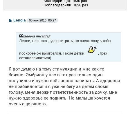
Благодарил (а):
1530 раз
Поблагодарили:
1828 раз
С
Lencia
05 ноя 2016, 00:27
о
о
б
щ
fadeeva писал(а):
е
Ленси, не знаю , где выиграть, но очень хочу, чтобы
н
и
е
поскорее он выигрался. Такие детки
, грех
останавливаться)
Я вот думаю на тему стимуляции и мне как-то
боязно. Эмбрион у нас в тот раз только один
получился и нужно всё заново начинать. А здоровья
не прибавляется и я уже не бегу за детем сломя
голову, меня держит ответственность за дочку, мне
нужно здоровье ее поднять. Но малыша хочется
очень еще одного.