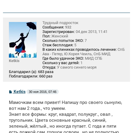
Трудный подросток
Сообщения:
932
Зарегистрирован:
04 дек 2013, 11:41
Пол:
Женский
Сколько попыток ЭКО:
7
Стаж бесплодия:
5
В каких клиниках проводилось лечение:
СпБ
Ава - Петер, Ю.Корея Чеиль, СпБ МИД
Где было удачное ЭКО:
МИД СПБ
Ketkis
Сколько у вас детей:
1
Откуда:
У самого синего моря
Благодарил (а):
683 раза
Поблагодарили:
660 раз
С
Ketkis
30 ноя 2016, 07:46
о
о
Мамочкам всем привет! Напишу про своего сынулю,
б
щ
вот нам 2 года., что умеем.
е
Знает все формы: круг, квадрат, полукруг., овал ,
н
тругольник. Цвета основные красный, синий,
и
е
зеленый, жёлтый., но иногда путает. С года и пяти
есть ложкой сам, горшок освоен., но не полностью ,