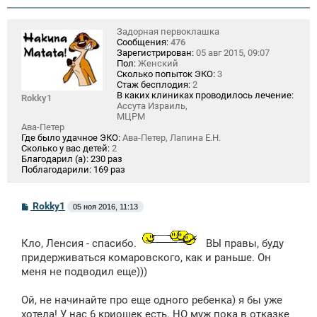
Задорная первоклашка
Сообщения:
476
Зарегистрирован:
05 авг 2015, 09:07
Пол:
Женский
Сколько попыток ЭКО:
3
Стаж бесплодия:
2
В каких клиниках проводилось лечение:
Rokky1
Ассута Израиль,
МЦРМ
Ава-Петер
Где было удачное ЭКО:
Ава-Петер, Лапина Е.Н.
Сколько у вас детей:
2
Благодарил (а):
230 раз
Поблагодарили:
169 раз
С
Rokky1
05 ноя 2016, 11:13
о
о
б
Кло, Ленсия - спасибо.
ВЫ правы, буду
щ
е
придерживаться комаровского, как и раньше. Он
н
меня не подводил еще)))
и
е
Ой, не начинайте про еще одного ребенка) я бы уже
хотела! У нас 6 криошек есть. НО муж пока в отказке