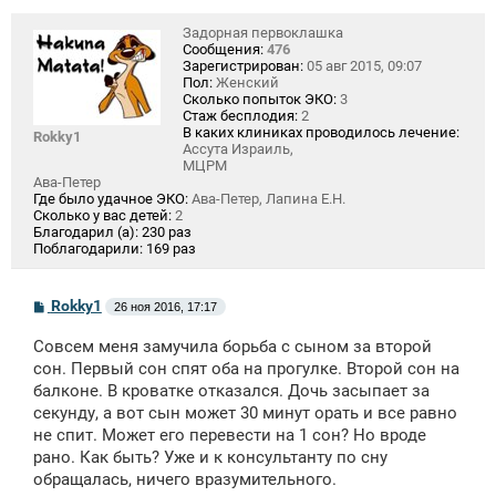
Задорная первоклашка
Сообщения:
476
Зарегистрирован:
05 авг 2015, 09:07
Пол:
Женский
Сколько попыток ЭКО:
3
Стаж бесплодия:
2
В каких клиниках проводилось лечение:
Rokky1
Ассута Израиль,
МЦРМ
Ава-Петер
Где было удачное ЭКО:
Ава-Петер, Лапина Е.Н.
Сколько у вас детей:
2
Благодарил (а):
230 раз
Поблагодарили:
169 раз
С
Rokky1
26 ноя 2016, 17:17
о
о
Совсем меня замучила борьба с сыном за второй
б
щ
сон. Первый сон спят оба на прогулке. Второй сон на
е
балконе. В кроватке отказался. Дочь засыпает за
н
секунду, а вот сын может 30 минут орать и все равно
и
е
не спит. Может его перевести на 1 сон? Но вроде
рано. Как быть? Уже и к консультанту по сну
обращалась, ничего вразумительного.