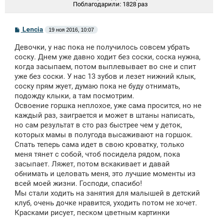
Поблагодарили:
1828 раз
С
Lencia
19 ноя 2016, 10:07
о
о
Девочки, у нас пока не получилось совсем убрать
б
щ
соску. Днем уже давно ходит без соски, соска нужна,
е
когда засыпаем, потом выплевывает во сне и спит
н
уже без соски. У нас 13 зубов и лезет нижний клык,
и
е
соску прям жует, думаю пока не буду отнимать,
подожду клыки, а там посмотрим.
Освоение горшка неплохое, уже сама просится, но не
каждый раз, заиграется и может в штаны написать,
но сам результат в сто раз быстрее чем у деток,
которых мамы в полугода высаживают на горшок.
Спать теперь сама идет в свою кроватку, только
меня тянет с собой, чтоб посидела рядом, пока
засыпает. Ляжет, потом вскакивает и давай
обнимать и целовать меня, это лучшие моменты из
всей моей жизни. Господи, спасибо!
Мы стали ходить на занятия для малышей в детский
клуб, очень дочке нравится, уходить потом не хочет.
Красками рисует, песком цветным картинки