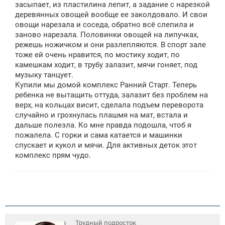
засыпает, из пластилина лепит, а задание с нарезкой
деревянных овощей вообще ее заколдовало. И свои
овощи нарезала и соседа, обратно всё слепила и
заново нарезала. Половинки овощей на липучках,
режешь ножичком и они разлепляются. В спорт зале
тоже ей очень нравится, по мостику ходит, по
камешкам ходит, в трубу залазит, мячи гоняет, под
музыку танцует.
Купили мы домой комплекс Ранний Старт. Теперь
ребенка не вытащить оттуда, залазит без проблем на
верх, на кольцах висит, сделала подъем переворота
случайно и грохнулась плашмя на мат, встала и
дальше полезла. Ко мне правда подошла, чтоб я
пожалела. С горки и сама катается и машинки
спускает и кукол и мячи. Для активных деток этот
комплекс прям чудо.
Трудный подросток