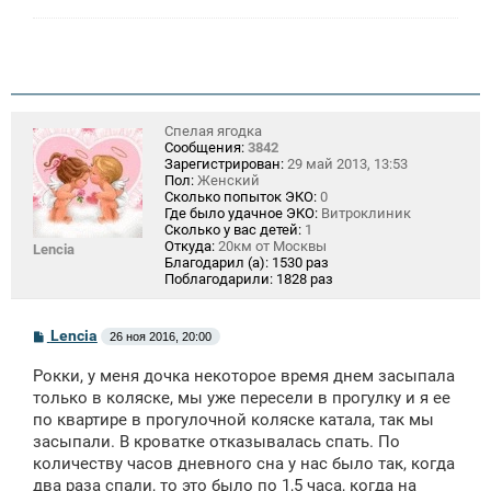
Спелая ягодка
Сообщения:
3842
Зарегистрирован:
29 май 2013, 13:53
Пол:
Женский
Сколько попыток ЭКО:
0
Где было удачное ЭКО:
Витроклиник
Сколько у вас детей:
1
Откуда:
20км от Москвы
Lencia
Благодарил (а):
1530 раз
Поблагодарили:
1828 раз
С
Lencia
26 ноя 2016, 20:00
о
о
Рокки, у меня дочка некоторое время днем засыпала
б
щ
только в коляске, мы уже пересели в прогулку и я ее
е
по квартире в прогулочной коляске катала, так мы
н
засыпали. В кроватке отказывалась спать. По
и
е
количеству часов дневного сна у нас было так, когда
два раза спали, то это было по 1,5 часа, когда на