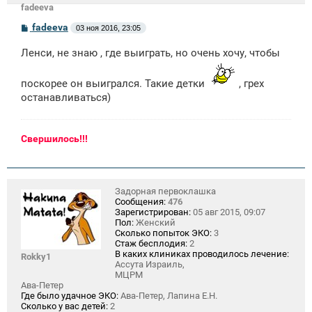
fadeeva
С
fadeeva
03 ноя 2016, 23:05
о
о
Ленси, не знаю , где выиграть, но очень хочу, чтобы
б
щ
е
поскорее он выигрался. Такие детки
, грех
н
и
останавливаться)
е
Свершилось!!!
Задорная первоклашка
Сообщения:
476
Зарегистрирован:
05 авг 2015, 09:07
Пол:
Женский
Сколько попыток ЭКО:
3
Стаж бесплодия:
2
В каких клиниках проводилось лечение:
Rokky1
Ассута Израиль,
МЦРМ
Ава-Петер
Где было удачное ЭКО:
Ава-Петер, Лапина Е.Н.
Сколько у вас детей:
2