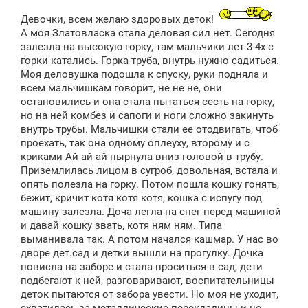
о
б
Девочки, всем желаю здоровых деток!
щ
е
А моя Златовласка стала деловая сил нет. Сегодня
н
залезла на высокую горку, там мальчики лет 3-4х с
и
е
горки катались. Горка-труба, внутрь нужно садиться.
Моя деловушка подошла к спуску, руки подняла и
всем мальчишкам говорит, не не не, они
остановились и она стала пытаться сесть на горку,
но на ней комбез и сапоги и ноги сложно закинуть
внутрь трубы. Мальчишки стали ее отодвигать, чтоб
проехать, так она одному оплеуху, второму и с
криками Ай ай ай нырнула вниз головой в трубу.
Приземлилась лицом в сугроб, довольная, встала и
опять полезла на горку. Потом пошла кошку гонять,
бежит, кричит котя котя котя, кошка с испугу под
машину залезла. Доча легла на снег перед машиной
и давай кошку звать, котя ням ням. Типа
выманивала так. А потом начался кашмар. У нас во
дворе дет.сад и детки вышли на прогулку. Дочка
повисла на заборе и стала проситься в сад, дети
подбегают к ней, разговаривают, воспитательницы
деток пытаются от забора увести. Но моя не уходит,