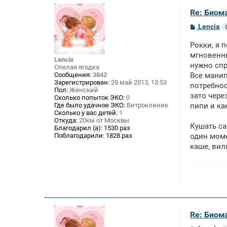
Re: Биом
С
Lencia
о
о
Рокки, я 
б
щ
мгновенны
Lencia
е
нужно спр
Спелая ягодка
н
Сообщения:
3842
Все манип
и
Зарегистрирован:
29 май 2013, 13:53
е
потребнос
Пол:
Женский
зато чере
Сколько попыток ЭКО:
0
Где было удачное ЭКО:
Витроклиник
пипи и ка
Сколько у вас детей:
1
Откуда:
20км от Москвы
Кушать са
Благодарил (а):
1530 раз
Поблагодарили:
1828 раз
один моме
каше, вил
Re: Биом