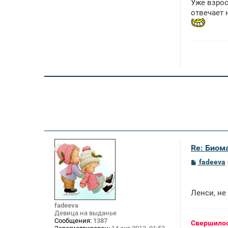
Уже взрос
отвечает 
Re: Биом
С
fadeeva
о
о
б
щ
Ленси, не
е
н
fadeeva
и
Девица на выданье
е
Сообщения:
1387
Свершилос