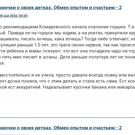
амочки о своих детках. Обмен опытом и счастьем - 2
05 ноя 2016, 00:20
по рекомендациям Комаровского начала освоение горшка. Т.е. 
й. Правда не на горшок мы ходим, а на унитаз, прикупили кру
ашивать, писать хочешь, кака хочешь? Тогда либо отвечает, не
уляции раньше 1,5 лет, это трата своих нервов, так как прои
ти ребенка и мамы психуют, что вот она посадила чадо на горш
з пять мин писает в штаны. Дети раньше полутора лет не пони
ка.
мостоятельно я не учила, просто давала всегда ложку или ви
нт дочка поняла, что с этим делать и стала есть сама. Ест кон
кой ест аккуратней. Надкалывает кусочки банана или макарошк
амочки о своих детках. Обмен опытом и счастьем - 2