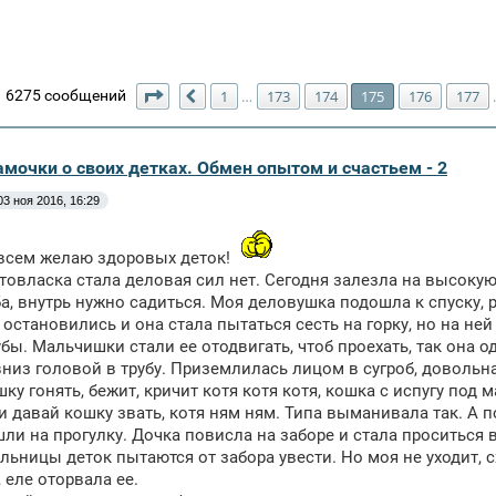
Страница
175
из
180
6275 сообщений
1
173
174
175
176
177
…
Пред.
амочки о своих детках. Обмен опытом и счастьем - 2
03 ноя 2016, 16:29
 всем желаю здоровых деток!
товласка стала деловая сил нет. Сегодня залезла на высокую г
ба, внутрь нужно садиться. Моя деловушка подошла к спуску,
и остановились и она стала пытаться сесть на горку, но на не
убы. Мальчишки стали ее отодвигать, чтоб проехать, так она о
низ головой в трубу. Приземлилась лицом в сугроб, довольна
ку гонять, бежит, кричит котя котя котя, кошка с испугу под 
 давай кошку звать, котя ням ням. Типа выманивала так. А п
ли на прогулку. Дочка повисла на заборе и стала проситься в
льницы деток пытаются от забора увести. Но моя не уходит, 
, еле оторвала ее.