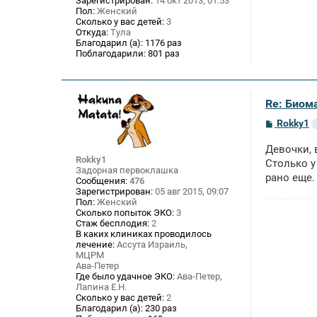
Зарегистрирован:
14 окт 2013, 01:53
Пол:
Женский
Сколько у вас детей:
3
Откуда:
Тула
Благодарил (а):
1176 раз
Поблагодарили:
801 раз
Re: Биом
С
Rokky1
о
о
Девочки, 
б
Rokky1
щ
Столько у
Задорная первоклашка
е
рано еще.
Сообщения:
476
н
Зарегистрирован:
05 авг 2015, 09:07
и
е
Пол:
Женский
Сколько попыток ЭКО:
3
Стаж бесплодия:
2
В каких клиниках проводилось
лечение:
Ассута Израиль,
МЦРМ
Ава-Петер
Где было удачное ЭКО:
Ава-Петер,
Лапина Е.Н.
Сколько у вас детей:
2
Благодарил (а):
230 раз