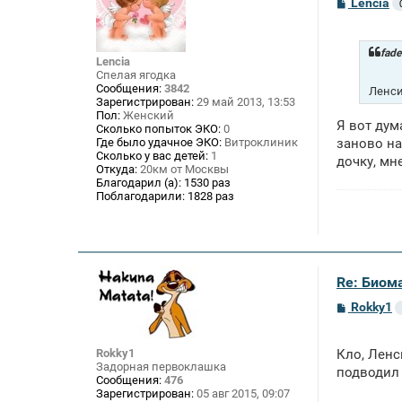
С
Lencia
о
о
б
щ
fade
Lencia
е
Спелая ягодка
н
Сообщения:
3842
и
Ленси
Зарегистрирован:
29 май 2013, 13:53
е
Пол:
Женский
Я вот дум
Сколько попыток ЭКО:
0
Где было удачное ЭКО:
Витроклиник
заново на
Сколько у вас детей:
1
дочку, мн
Откуда:
20км от Москвы
Благодарил (а):
1530 раз
Поблагодарили:
1828 раз
Re: Биом
С
Rokky1
о
о
б
Rokky1
Кло, Ленс
щ
Задорная первоклашка
е
подводил 
Сообщения:
476
н
Зарегистрирован:
05 авг 2015, 09:07
и