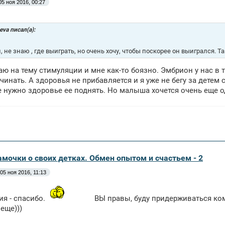
05 ноя 2016, 00:27
eva писал(а):
, не знаю , где выиграть, но очень хочу, чтобы поскорее он выигрался. Т
аю на тему стимуляции и мне как-то боязно. Эмбрион у нас в 
чинать. А здоровья не прибавляется и я уже не бегу за детем
е нужно здоровье ее поднять. Но малыша хочется очень еще о
амочки о своих детках. Обмен опытом и счастьем - 2
05 ноя 2016, 11:13
ия - спасибо.
ВЫ правы, буду придерживаться ком
еще)))