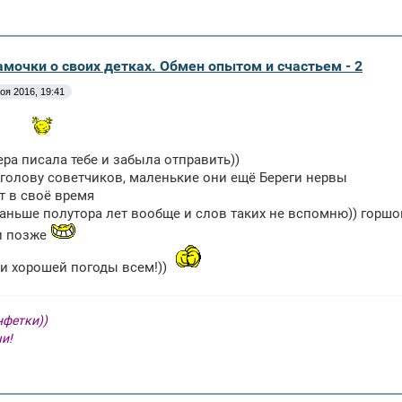
амочки о своих детках. Обмен опытом и счастьем - 2
оя 2016, 19:41
ера писала тебе и забыла отправить))
 голову советчиков, маленькие они ещё Береги нервы
т в своё время
аньше полутора лет вообще и слов таких не вспомню)) горшо
и позже
и хорошей погоды всем!))
нфетки))
чи!