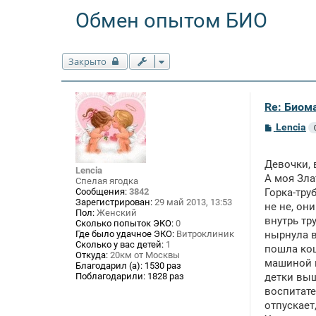
Обмен опытом БИО
Закрыто
Re: Биом
С
Lencia
о
о
б
Девочки,
щ
Lencia
е
А моя Зла
Спелая ягодка
н
Сообщения:
3842
Горка-тру
и
Зарегистрирован:
29 май 2013, 13:53
е
не не, он
Пол:
Женский
внутрь тр
Сколько попыток ЭКО:
0
Где было удачное ЭКО:
Витроклиник
нырнула в
Сколько у вас детей:
1
пошла кош
Откуда:
20км от Москвы
машиной и
Благодарил (а):
1530 раз
Поблагодарили:
1828 раз
детки выш
воспитате
отпускает