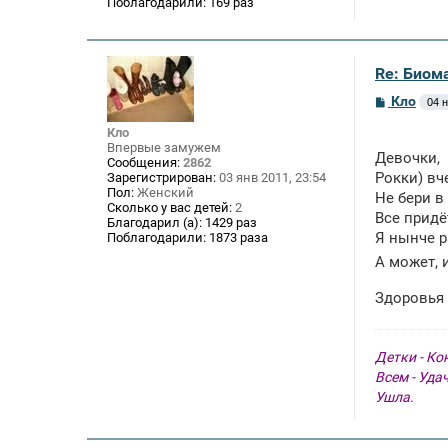
Поблагодарили:
169 раз
Re: Биом
С
Кло
04 н
о
о
Кло
б
Впервые замужем
щ
Девочки,
Сообщения:
2862
е
Рокки) вч
Зарегистрирован:
03 янв 2011, 23:54
н
Пол:
Женский
Не бери в
и
Сколько у вас детей:
2
е
Все придё
Благодарил (а):
1429 раз
Я нынче р
Поблагодарили:
1873 раза
А может, 
Здоровья 
Детки - Ко
Всем - Уда
Ушла.