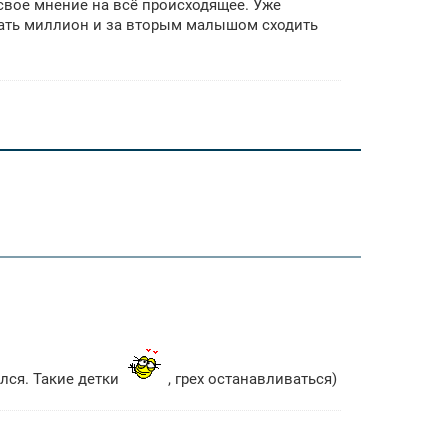
 свое мнение на всё происходящее. Уже
грать миллион и за вторым малышом сходить
ался. Такие детки
, грех останавливаться)