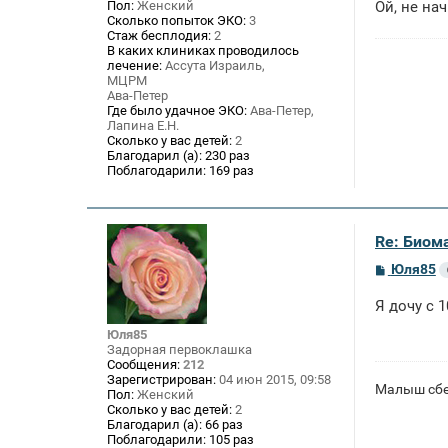
е
Пол:
Женский
Ой, не на
Сколько попыток ЭКО:
3
Стаж бесплодия:
2
В каких клиниках проводилось
лечение:
Ассута Израиль,
МЦРМ
Ава-Петер
Где было удачное ЭКО:
Ава-Петер,
Лапина Е.Н.
Сколько у вас детей:
2
Благодарил (а):
230 раз
Поблагодарили:
169 раз
Re: Биом
С
Юля85
о
о
Я дочу с 
б
щ
Юля85
е
Задорная первоклашка
н
Сообщения:
212
и
Зарегистрирован:
04 июн 2015, 09:58
е
Малыш сбеж
Пол:
Женский
Сколько у вас детей:
2
Благодарил (а):
66 раз
Поблагодарили:
105 раз