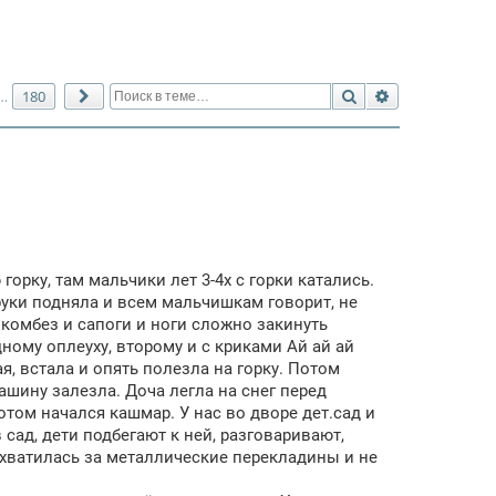
Поиск
Расширенный 
180
…
След.
орку, там мальчики лет 3-4х с горки катались.
 руки подняла и всем мальчишкам говорит, не
й комбез и сапоги и ноги сложно закинуть
дному оплеуху, второму и с криками Ай ай ай
я, встала и опять полезла на горку. Потом
машину залезла. Доча легла на снег перед
отом начался кашмар. У нас во дворе дет.сад и
 сад, дети подбегают к ней, разговаривают,
схватилась за металлические перекладины и не