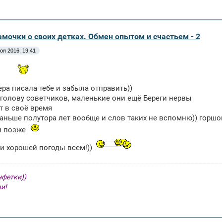
амочки о своих детках. Обмен опытом и счастьем - 2
оя 2016, 19:41
ера писала тебе и забыла отправить))
 голову советчиков, маленькие они ещё Береги нервы
т в своё время
аньше полутора лет вообще и слов таких не вспомню)) горшо
и позже
и хорошей погоды всем!))
нфетки))
чи!