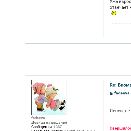
Уже взрос
отвечает 
Re: Биом
С
fadeeva
о
о
б
щ
Ленси, не
е
н
fadeeva
и
Девица на выданье
е
Сообщения:
1387
Свершилос