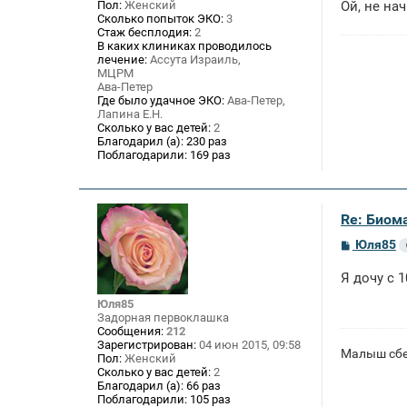
е
Пол:
Женский
Ой, не на
Сколько попыток ЭКО:
3
Стаж бесплодия:
2
В каких клиниках проводилось
лечение:
Ассута Израиль,
МЦРМ
Ава-Петер
Где было удачное ЭКО:
Ава-Петер,
Лапина Е.Н.
Сколько у вас детей:
2
Благодарил (а):
230 раз
Поблагодарили:
169 раз
Re: Биом
С
Юля85
о
о
Я дочу с 
б
щ
Юля85
е
Задорная первоклашка
н
Сообщения:
212
и
Зарегистрирован:
04 июн 2015, 09:58
е
Малыш сбеж
Пол:
Женский
Сколько у вас детей:
2
Благодарил (а):
66 раз
Поблагодарили:
105 раз