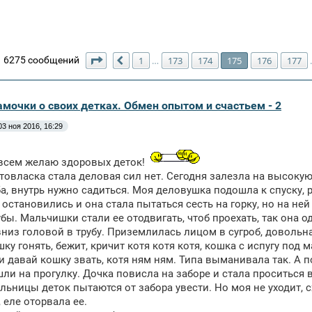
Страница
175
из
180
6275 сообщений
1
173
174
175
176
177
…
Пред.
амочки о своих детках. Обмен опытом и счастьем - 2
03 ноя 2016, 16:29
 всем желаю здоровых деток!
товласка стала деловая сил нет. Сегодня залезла на высокую г
ба, внутрь нужно садиться. Моя деловушка подошла к спуску,
и остановились и она стала пытаться сесть на горку, но на не
убы. Мальчишки стали ее отодвигать, чтоб проехать, так она о
низ головой в трубу. Приземлилась лицом в сугроб, довольна
ку гонять, бежит, кричит котя котя котя, кошка с испугу под 
 давай кошку звать, котя ням ням. Типа выманивала так. А п
ли на прогулку. Дочка повисла на заборе и стала проситься в
льницы деток пытаются от забора увести. Но моя не уходит, 
, еле оторвала ее.