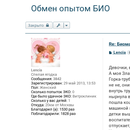
Обмен опытом БИО
Закрыто
Re: Биом
С
Lencia
о
о
б
Девочки,
щ
Lencia
е
А моя Зла
Спелая ягодка
н
Сообщения:
3842
Горка-тру
и
Зарегистрирован:
29 май 2013, 13:53
е
не не, он
Пол:
Женский
внутрь тр
Сколько попыток ЭКО:
0
Где было удачное ЭКО:
Витроклиник
нырнула в
Сколько у вас детей:
1
пошла кош
Откуда:
20км от Москвы
машиной и
Благодарил (а):
1530 раз
Поблагодарили:
1828 раз
детки выш
воспитате
отпускает