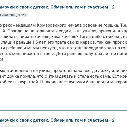
амочки о своих детках. Обмен опытом и счастьем - 2
05 ноя 2016, 00:20
по рекомендациям Комаровского начала освоение горшка. Т.е. 
й. Правда не на горшок мы ходим, а на унитаз, прикупили кру
ашивать, писать хочешь, кака хочешь? Тогда либо отвечает, не
уляции раньше 1,5 лет, это трата своих нервов, так как прои
ти ребенка и мамы психуют, что вот она посадила чадо на горш
з пять мин писает в штаны. Дети раньше полутора лет не пони
ка.
мостоятельно я не учила, просто давала всегда ложку или ви
нт дочка поняла, что с этим делать и стала есть сама. Ест кон
кой ест аккуратней. Надкалывает кусочки банана или макарошк
амочки о своих детках. Обмен опытом и счастьем - 2