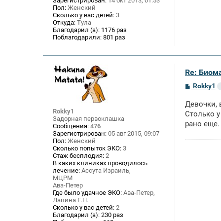
Зарегистрирован:
14 окт 2013, 01:53
Пол:
Женский
Сколько у вас детей:
3
Откуда:
Тула
Благодарил (а):
1176 раз
Поблагодарили:
801 раз
Re: Биом
С
Rokky1
о
о
Девочки, 
б
Rokky1
щ
Столько у
Задорная первоклашка
е
рано еще.
Сообщения:
476
н
Зарегистрирован:
05 авг 2015, 09:07
и
е
Пол:
Женский
Сколько попыток ЭКО:
3
Стаж бесплодия:
2
В каких клиниках проводилось
лечение:
Ассута Израиль,
МЦРМ
Ава-Петер
Где было удачное ЭКО:
Ава-Петер,
Лапина Е.Н.
Сколько у вас детей:
2
Благодарил (а):
230 раз