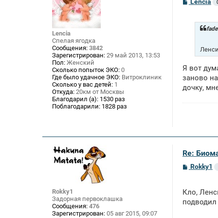
С
Lencia
о
о
б
щ
fade
Lencia
е
Спелая ягодка
н
Сообщения:
3842
и
Ленси
Зарегистрирован:
29 май 2013, 13:53
е
Пол:
Женский
Я вот дум
Сколько попыток ЭКО:
0
Где было удачное ЭКО:
Витроклиник
заново на
Сколько у вас детей:
1
дочку, мн
Откуда:
20км от Москвы
Благодарил (а):
1530 раз
Поблагодарили:
1828 раз
Re: Биом
С
Rokky1
о
о
б
Rokky1
Кло, Ленс
щ
Задорная первоклашка
е
подводил 
Сообщения:
476
н
Зарегистрирован:
05 авг 2015, 09:07
и