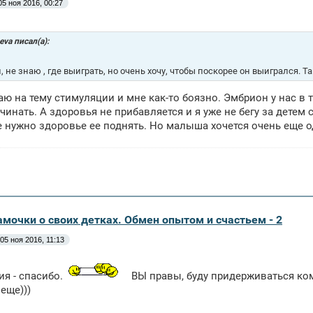
05 ноя 2016, 00:27
eva писал(а):
, не знаю , где выиграть, но очень хочу, чтобы поскорее он выигрался. Т
аю на тему стимуляции и мне как-то боязно. Эмбрион у нас в 
чинать. А здоровья не прибавляется и я уже не бегу за детем
е нужно здоровье ее поднять. Но малыша хочется очень еще о
амочки о своих детках. Обмен опытом и счастьем - 2
05 ноя 2016, 11:13
ия - спасибо.
ВЫ правы, буду придерживаться ком
еще)))