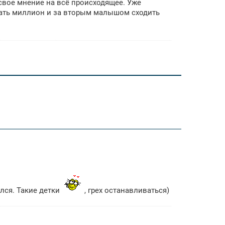
 свое мнение на всё происходящее. Уже
грать миллион и за вторым малышом сходить
ался. Такие детки
, грех останавливаться)