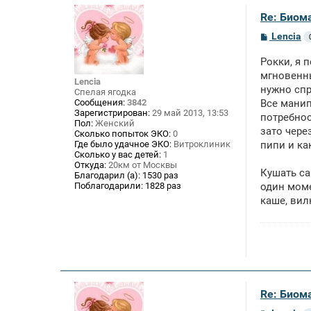
Re: Биом
С
Lencia
о
о
Рокки, я 
б
щ
мгновенны
Lencia
е
нужно спр
Спелая ягодка
н
Сообщения:
3842
Все манип
и
Зарегистрирован:
29 май 2013, 13:53
е
потребнос
Пол:
Женский
зато чере
Сколько попыток ЭКО:
0
Где было удачное ЭКО:
Витроклиник
пипи и ка
Сколько у вас детей:
1
Откуда:
20км от Москвы
Кушать са
Благодарил (а):
1530 раз
Поблагодарили:
1828 раз
один моме
каше, вил
Re: Биом