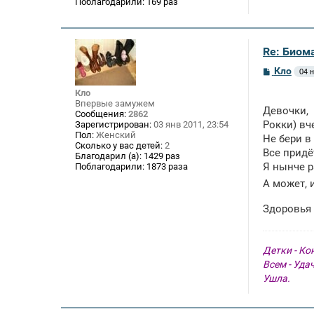
Поблагодарили:
169 раз
Re: Биом
С
Кло
04 н
о
о
Кло
б
Впервые замужем
щ
Девочки,
Сообщения:
2862
е
Рокки) вч
Зарегистрирован:
03 янв 2011, 23:54
н
Пол:
Женский
Не бери в
и
Сколько у вас детей:
2
е
Все придё
Благодарил (а):
1429 раз
Я нынче р
Поблагодарили:
1873 раза
А может, 
Здоровья 
Детки - Ко
Всем - Уда
Ушла.