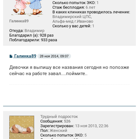
Сколько попыток ЭКО:
1
Стаж бесплодия:
6 лет
В каких клиниках проводилось лечение:
Владимирский ЦПС,
Галинка89
Альфа-мед г.Иваново
Сколько у вас детей:
1
Откуда:
Владимир
Благодарил (а):
928 раз
Поблагодарили:
933 раза
С
Галинка89
28 ноя 2014, 09:07
о
о
Девочки я выпишу все названия сегодня но попозже
б
щ
сейчас на работе завал....поймите..
е
н
и
е
Трудный подросток
Сообщения:
526
Зарегистрирован:
13 ноя 2013, 22:36
Пол:
Женский
Сколько попыток ЭКО:
5