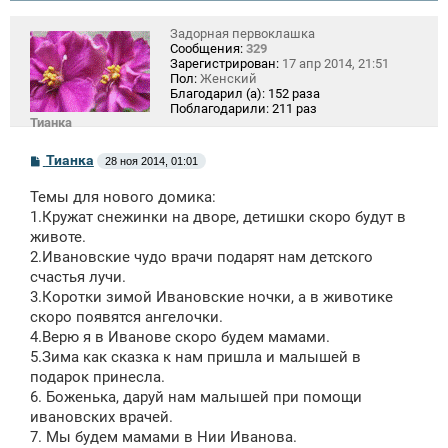
Задорная первоклашка
Сообщения:
329
Зарегистрирован:
17 апр 2014, 21:51
Пол:
Женский
Благодарил (а):
152 раза
Поблагодарили:
211 раз
Тианка
С
Тианка
28 ноя 2014, 01:01
о
о
Темы для нового домика:
б
щ
1.Кружат снежинки на дворе, детишки скоро будут в
е
животе.
н
2.Ивановские чудо врачи подарят нам детского
и
е
счастья лучи.
3.Коротки зимой Ивановские ночки, а в животике
скоро появятся ангелочки.
4.Верю я в Иванове скоро будем мамами.
5.Зима как сказка к нам пришла и малышей в
подарок принесла.
6. Боженька, даруй нам малышей при помощи
ивановских врачей.
7. Мы будем мамами в Нии Иванова.