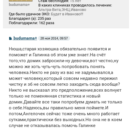
Стаж бесплодия:
15 лет
budumama+
В каких клиниках проводилось лечение:
Альтра-Вита,ЭНЦ,Иваново
Где было удачное ЭКО:
Будет в Иваново!!!
Благодарил (а):
235 раз
Поблагодарили:
162 раза
С
budumama+
28 ноя 2014, 09:57
о
о
Нюша,старая хозяюшка обязательно появится и
б
щ
поможет и Галинка об этом уже знает.На счёт
е
того,что домик забросили-ну девочки,вот честно,ну
н
можно же хоть чуть-чуть попробовать понять
и
е
человека.Никто не разу из вас не задумывался,а
может человеку,который совсем недавно пережил
чистку и зб не совсем легко заходить сюда вообще?
Никто не высказал это предположение,всех волнует
только не поменянная статистика и новый
домик.Давайте все таки попробуем думать не только
о себе.Надеюсь,вы правильно меня поймете.И
потом,Ангелочек сейчас тоже очень много работает
сутками,практически без выходных.Но она не в коем
случае не отказывалась помочь Галинке