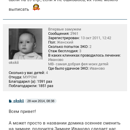
е
выписать
Впервые замужем
Сообщения:
2961
Зарегистрирован:
13 окт 2011, 12:42
Пол:
Женский
Сколько попыток ЭКО:
2
Стаж бесплодия:
3
В каких клиниках проводилось лечение:
Иваново
okskii
МВ- самая добрая фея моих детей
Где было удачное ЭКО:
Иваново
Сколько у вас детей:
4
Откуда:
МУРОМ
Благодарил (а):
1591 раз
Поблагодарили:
1851 раз
С
okskii
28 ноя 2014, 08:38
о
о
Всем привет!
б
щ
е
А может просто в названии домика осеннее сменить
н
на зимнее, получится Зимнее Иваново сделает нас
и