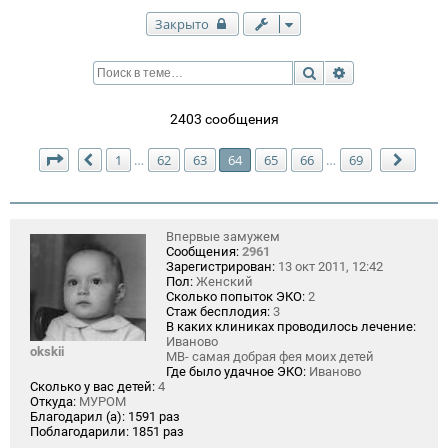
Закрыто
Поиск
Расширенный п
2403 сообщения
Страница
64
из
69
1
62
63
64
65
66
69
…
…
Пред.
След.
Впервые замужем
Сообщения:
2961
Зарегистрирован:
13 окт 2011, 12:42
Пол:
Женский
Сколько попыток ЭКО:
2
Стаж бесплодия:
3
В каких клиниках проводилось лечение:
Иваново
okskii
МВ- самая добрая фея моих детей
Где было удачное ЭКО:
Иваново
Сколько у вас детей:
4
Откуда:
МУРОМ
Благодарил (а):
1591 раз
Поблагодарили:
1851 раз