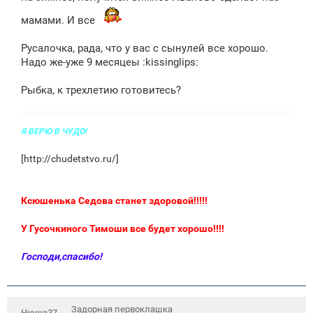
е
мамами. И все
Русалочка, рада, что у вас с сынулей все хорошо.
Надо же-уже 9 месяцеы :kissinglips:
Рыбка, к трехлетию готовитесь?
Я ВЕРЮ В ЧУДО!
[
http://chudetstvo.ru/
]
Ксюшенька Седова станет здоровой!!!!!
У Гусочкиного Тимоши все будет хорошо!!!!
Господи,спасибо!
Задорная первоклашка
Нюша37