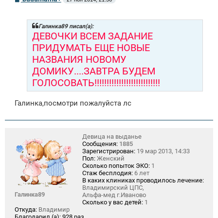
о
о
б
щ
Галинка89 писал(а):
е
ДЕВОЧКИ ВСЕМ ЗАДАНИЕ
н
ПРИДУМАТЬ ЕЩЕ НОВЫЕ
и
е
НАЗВАНИЯ НОВОМУ
ДОМИКУ....ЗАВТРА БУДЕМ
ГОЛОСОВАТЬ!!!!!!!!!!!!!!!!!!!!!!!!!!!
Галинка,посмотри пожалуйста лс
Девица на выданье
Сообщения:
1885
Зарегистрирован:
19 мар 2013, 14:33
Пол:
Женский
Сколько попыток ЭКО:
1
Стаж бесплодия:
6 лет
В каких клиниках проводилось лечение:
Владимирский ЦПС,
Галинка89
Альфа-мед г.Иваново
Сколько у вас детей:
1
Откуда:
Владимир
Благодарил (а):
928 раз