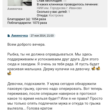
Стаж бесплодия:
11
В каких клиниках проводилось лечение:
НИИ им. Городкова г. Иваново
Аминочка
Сколько у вас детей:
1
Откуда:
Кострома
Благодарил (а):
1054 раза
Поблагодарили:
1073 раза
С
Аминочка
27 ноя 2014, 21:03
о
о
Всем доброго вечера.
б
щ
е
Рыбка, ты не должна оправдываться. Мы здесь
н
поддерживаем и успокаиваем друг друга. Для этого
и
е
сюда и заходим. Я очень за тебя рада. И пусть будет
красивая малышка. Держу кулачки на девочку.
Девочки, подскажите. У мужа сегодня обнаружили
паховую грыжу, срочно надо оперировать. Вот теперь
переживаю, после операции наверное в протокол
какое то время нельзя будет? Или я не права? Просто
мы только опять подлечили мужа и откуда то грыжа
вылезла... Голова кругом