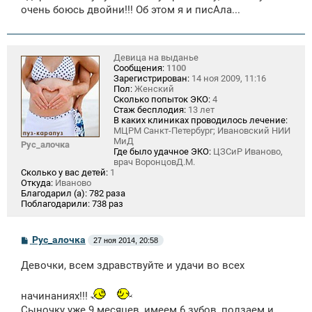
очень боюсь двойни!!! Об этом я и писАла...
Девица на выданье
Сообщения:
1100
Зарегистрирован:
14 ноя 2009, 11:16
Пол:
Женский
Сколько попыток ЭКО:
4
Стаж бесплодия:
13 лет
В каких клиниках проводилось лечение:
МЦРМ Санкт-Петербург; Ивановский НИИ
МиД
Рус_алочка
Где было удачное ЭКО:
ЦЗСиР Иваново,
врач ВоронцовД.М.
Сколько у вас детей:
1
Откуда:
Иваново
Благодарил (а):
782 раза
Поблагодарили:
738 раз
С
Рус_алочка
27 ноя 2014, 20:58
о
о
Девочки, всем здравствуйте и удачи во всех
б
щ
е
начинаниях!!!
н
и
Сыночку уже 9 месяцев, имеем 6 зубов, ползаем и