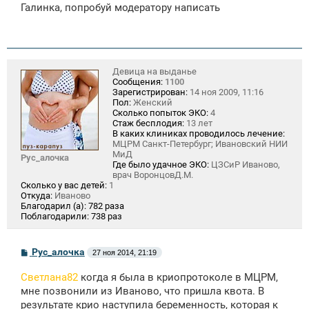
о
Галинка, попробуй модератору написать
б
щ
е
н
и
е
Девица на выданье
Сообщения:
1100
Зарегистрирован:
14 ноя 2009, 11:16
Пол:
Женский
Сколько попыток ЭКО:
4
Стаж бесплодия:
13 лет
В каких клиниках проводилось лечение:
МЦРМ Санкт-Петербург; Ивановский НИИ
МиД
Рус_алочка
Где было удачное ЭКО:
ЦЗСиР Иваново,
врач ВоронцовД.М.
Сколько у вас детей:
1
Откуда:
Иваново
Благодарил (а):
782 раза
Поблагодарили:
738 раз
С
Рус_алочка
27 ноя 2014, 21:19
о
о
Светлана82
когда я была в криопротоколе в МЦРМ,
б
щ
мне позвонили из Иваново, что пришла квота. В
е
результате крио наступила беременность, которая к
н