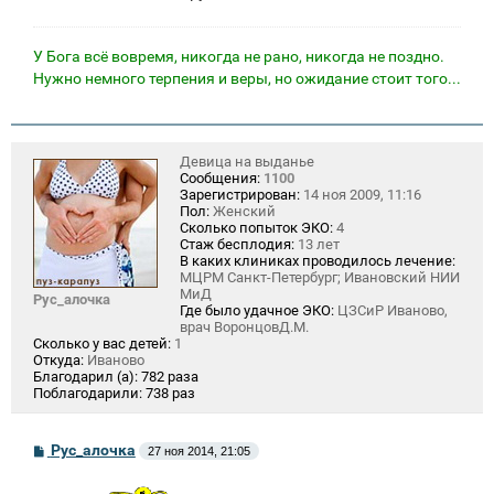
У Бога всё вовремя, никогда не рано, никогда не поздно.
Нужно немного терпения и веры, но ожидание стоит того...
Девица на выданье
Сообщения:
1100
Зарегистрирован:
14 ноя 2009, 11:16
Пол:
Женский
Сколько попыток ЭКО:
4
Стаж бесплодия:
13 лет
В каких клиниках проводилось лечение:
МЦРМ Санкт-Петербург; Ивановский НИИ
МиД
Рус_алочка
Где было удачное ЭКО:
ЦЗСиР Иваново,
врач ВоронцовД.М.
Сколько у вас детей:
1
Откуда:
Иваново
Благодарил (а):
782 раза
Поблагодарили:
738 раз
С
Рус_алочка
27 ноя 2014, 21:05
о
о