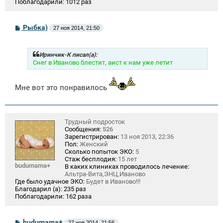
Поблагодарили:
1012 раз
С
Рыбка)
27 ноя 2014, 21:50
о
о
б
щ
Иринчик-К писал(а):
е
Снег в Иваново блестит, аист к нам уже летит
н
и
е
Мне вот это понравилось
Трудный подросток
Сообщения:
526
Зарегистрирован:
13 ноя 2013, 22:36
Пол:
Женский
Сколько попыток ЭКО:
5
Стаж бесплодия:
15 лет
budumama+
В каких клиниках проводилось лечение:
Альтра-Вита,ЭНЦ,Иваново
Где было удачное ЭКО:
Будет в Иваново!!!
Благодарил (а):
235 раз
Поблагодарили:
162 раза
С
budumama+
27 ноя 2014, 21:56