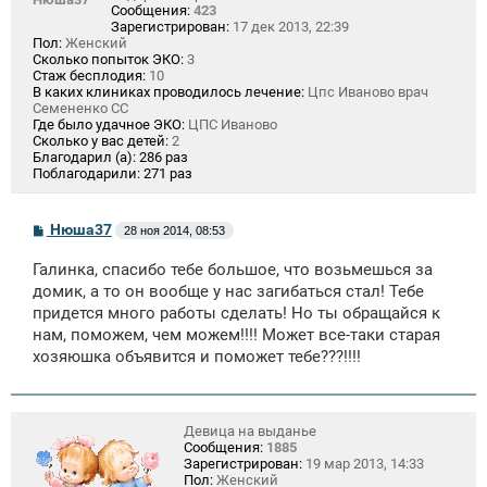
Сообщения:
423
Зарегистрирован:
17 дек 2013, 22:39
Пол:
Женский
Сколько попыток ЭКО:
3
Стаж бесплодия:
10
В каких клиниках проводилось лечение:
Цпс Иваново врач
Семененко СС
Где было удачное ЭКО:
ЦПС Иваново
Сколько у вас детей:
2
Благодарил (а):
286 раз
Поблагодарили:
271 раз
С
Нюша37
28 ноя 2014, 08:53
о
о
Галинка, спасибо тебе большое, что возьмешься за
б
щ
домик, а то он вообще у нас загибаться стал! Тебе
е
придется много работы сделать! Но ты обращайся к
н
нам, поможем, чем можем!!!! Может все-таки старая
и
е
хозяюшка объявится и поможет тебе???!!!!
Девица на выданье
Сообщения:
1885
Зарегистрирован:
19 мар 2013, 14:33
Пол:
Женский