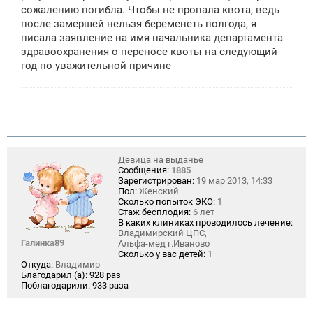
сожалению погибла. Чтобы не пропала квота, ведь
и
е
после замершей нельзя беременеть полгода, я
писала заявление на имя начальника департамента
здравоохранения о переносе квоты на следующий
год по уважительной причине
Девица на выданье
Сообщения:
1885
Зарегистрирован:
19 мар 2013, 14:33
Пол:
Женский
Сколько попыток ЭКО:
1
Стаж бесплодия:
6 лет
В каких клиниках проводилось лечение:
Владимирский ЦПС,
Галинка89
Альфа-мед г.Иваново
Сколько у вас детей:
1
Откуда:
Владимир
Благодарил (а):
928 раз
Поблагодарили:
933 раза