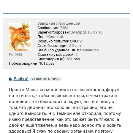
Заводная старушенция
Сообщения:
7263
Зарегистрирован:
09 апр 2010, 09:10
Пол:
Женский
Сколько попыток ЭКО:
2
Стаж бесплодия:
5.5 лет
Где было удачное ЭКО:
г. Иваново
Рыбка)
Сколько у вас детей:
2
Благодарил (а):
691 раз
Поблагодарили:
1012 раз
С
Рыбка)
27 ноя 2014, 20:56
о
о
Просто Маша, со мной никто не сюсюкается, форум
б
щ
на то и есть, чтобы высказываться, о чем страхи и
е
волнения, что беспокоит и радует, вот и я пишу о
н
том, что двойня - это хорошо, но страшно, это не
и
е
одного выносить. Я с Темкой еле отходила, поэтому
имею представление, как это может быть тяжело, а
двойня ещё тяжелее, а ведь надо доносить и родить
здоровых! Я сужу по своему организму, поэтому