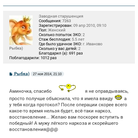
Заводная старушенция
Сообщения:
7263
Зарегистрирован:
09 апр 2010, 09:10
Пол:
Женский
Сколько попыток ЭКО:
2
Стаж бесплодия:
5.5 лет
Где было удачное ЭКО:
г. Иваново
Рыбка)
Сколько у вас детей:
2
Благодарил (а):
691 раз
Поблагодарили:
1012 раз
С
Рыбка)
27 ноя 2014, 21:10
о
о
б
щ
Аминочка, спасибо
я не оправдываясь,
е
просто получше объяснила, что я имела ввиду
а
н
и
у тебя когда протокол? После операции скорее всего
е
какое-то время нельзя будет, всё-таки наркоз,
восстановление... Желаю вам поскорее вступить в
победный! А мужу лёгкого наркоза и скорейшего
восстановления@@@