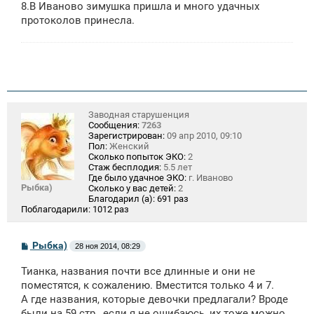
8.В Иваново зимушка пришла и много удачных
протоколов принесла.
Заводная старушенция
Сообщения:
7263
Зарегистрирован:
09 апр 2010, 09:10
Пол:
Женский
Сколько попыток ЭКО:
2
Стаж бесплодия:
5.5 лет
Где было удачное ЭКО:
г. Иваново
Рыбка)
Сколько у вас детей:
2
Благодарил (а):
691 раз
Поблагодарили:
1012 раз
С
Рыбка)
28 ноя 2014, 08:29
о
о
Тианка, названия почти все длинные и они не
б
щ
поместятся, к сожалению. Вместится только 4 и 7.
е
А где названия, которые девочки предлагали? Вроде
н
были на 59 стр., если я не ошибаюсь, их тоже можно
и