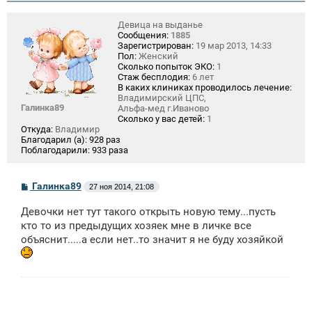
Девица на выданье
Сообщения:
1885
Зарегистрирован:
19 мар 2013, 14:33
Пол:
Женский
Сколько попыток ЭКО:
1
Стаж бесплодия:
6 лет
В каких клиниках проводилось лечение:
Владимирский ЦПС,
Галинка89
Альфа-мед г.Иваново
Сколько у вас детей:
1
Откуда:
Владимир
Благодарил (а):
928 раз
Поблагодарили:
933 раза
С
Галинка89
27 ноя 2014, 21:08
о
о
Девочки нет тут такого открыть новую тему...пусть
б
щ
кто то из предыдущих хозяек мне в личке все
е
объяснит.....а если нет..то значит я не буду хозяйкой
н
и
е