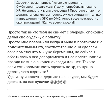
е
Девочки, всем привет. Я стою в очереди по
н
ОМС(говорят долго ждать) хочу попробовать пока по
и
ХР. Не снимут ли меня с очереди ? Просто не знаю что
е
делать, голова кругом после двух лет ожидания только
направления на ЭКО по ОМС, теперь еще не известно
сколько ждать!!! Жалко время уходит!!!
Просто так никто тебя не снимет с очереди, спокойно
делай свою удачную попытку!!!
Просто мне позвонили когда я была в протоколе и с
положительным хгч, соответственно они сделали
себе пометку что мы уже беременны, но сейчас я
обратилась в оба депортамента и нас восстановили,
правда не знаю в конец очереди или нет. Так что
если есть возможность сделать по хр, то нужно
делать, чего ждать, то?
Удачи, ну и конечно держите нас в курсе, мы будем
держать за вас кулачки @@@@@
Я счастливая мама долгожданной доченьки!!!