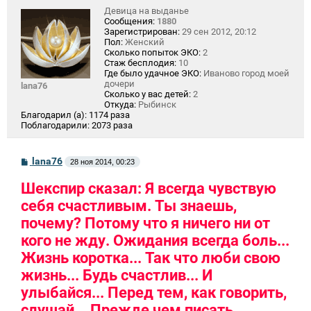
Девица на выданье
Сообщения:
1880
Зарегистрирован:
29 сен 2012, 20:12
Пол:
Женский
Сколько попыток ЭКО:
2
Стаж бесплодия:
10
Где было удачное ЭКО:
Иваново город моей
дочери
lana76
Сколько у вас детей:
2
Откуда:
Рыбинск
Благодарил (а):
1174 раза
Поблагодарили:
2073 раза
С
lana76
28 ноя 2014, 00:23
о
о
Шекспир сказал: Я всегда чувствую
б
щ
себя счастливым. Ты знаешь,
е
н
почему? Потому что я ничего ни от
и
кого не жду. Ожидания всегда боль...
е
Жизнь коротка... Так что люби свою
жизнь... Будь счастлив... И
улыбайся... Перед тем, как говорить,
слушай... Прежде чем писать,