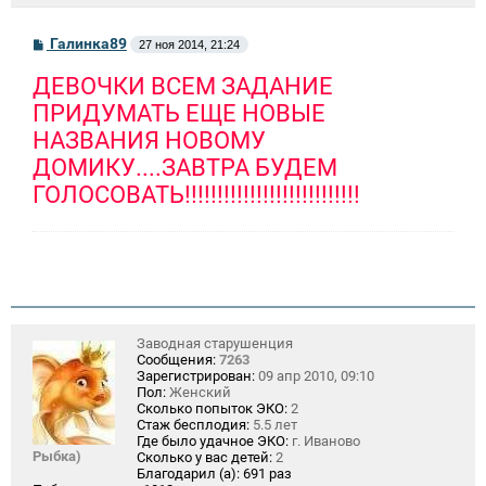
С
Галинка89
27 ноя 2014, 21:24
о
о
ДЕВОЧКИ ВСЕМ ЗАДАНИЕ
б
щ
ПРИДУМАТЬ ЕЩЕ НОВЫЕ
е
н
НАЗВАНИЯ НОВОМУ
и
ДОМИКУ....ЗАВТРА БУДЕМ
е
ГОЛОСОВАТЬ!!!!!!!!!!!!!!!!!!!!!!!!!!!
Заводная старушенция
Сообщения:
7263
Зарегистрирован:
09 апр 2010, 09:10
Пол:
Женский
Сколько попыток ЭКО:
2
Стаж бесплодия:
5.5 лет
Где было удачное ЭКО:
г. Иваново
Рыбка)
Сколько у вас детей:
2
Благодарил (а):
691 раз