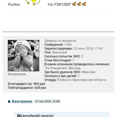
б
щ
Рыбка
На УЗИ1000*
е
н
и
е
Девица на выданье
Сообщения:
1169
Зарегистрирован:
23 июн 2014, 17:41
Пол:
Женский
Сколько попыток ЭКО:
2
Стаж бесплодия:
7
В каких клиниках проводилось лечение:
"За Рождение" Москва
Где было удачное ЭКО:
Иваново
Кенгуренок
Сколько у вас детей:
1
Откуда:
Рыбинск Ярославская область
Благодарил (а):
565 раз
Поблагодарили:
628 раз
С
Кенгуренок
27 ноя 2014, 21:08
о
о
б
щ
СветаЛана82 писал(а):