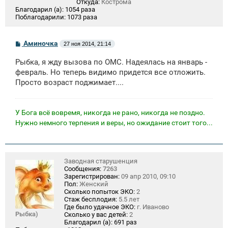
Откуда:
Кострома
Благодарил (а):
1054 раза
Поблагодарили:
1073 раза
С
Аминочка
27 ноя 2014, 21:14
о
о
Рыбка, я жду вызова по ОМС. Надеялась на январь -
б
щ
февраль. Но теперь видимо придется все отложить.
е
Просто возраст поджимает....
н
и
е
У Бога всё вовремя, никогда не рано, никогда не поздно.
Нужно немного терпения и веры, но ожидание стоит того...
Заводная старушенция
Сообщения:
7263
Зарегистрирован:
09 апр 2010, 09:10
Пол:
Женский
Сколько попыток ЭКО:
2
Стаж бесплодия:
5.5 лет
Где было удачное ЭКО:
г. Иваново
Рыбка)
Сколько у вас детей:
2
Благодарил (а):
691 раз