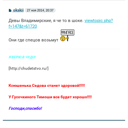
С
okskii
27 ноя 2014, 20:37
о
о
Девы Владимирские, я че то в шоке.
viewtopic.php?
б
щ
f=147&t=61720
е
н
и
Они где спецов возьмут
е
Я ВЕРЮ В ЧУДО!
[
http://chudetstvo.ru/
]
Ксюшенька Седова станет здоровой!!!!!
У Гусочкиного Тимоши все будет хорошо!!!!
Господи,спасибо!