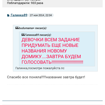
Поблагодарили:
933 раза
С
Галинка89
27 ноя 2014, 22:04
о
о
б
щ
budumama+ писал(а):
е
н
Галинка89 писал(а):
и
ДЕВОЧКИ ВСЕМ ЗАДАНИЕ
е
ПРИДУМАТЬ ЕЩЕ НОВЫЕ
НАЗВАНИЯ НОВОМУ
ДОМИКУ....ЗАВТРА БУДЕМ
ГОЛОСОВАТЬ!!!!!!!!!!!!!!!!!!!!!!!!!!!
Галинка,посмотри пожалуйста лс
Спасибо все поняла!!!!!название завтра будет!