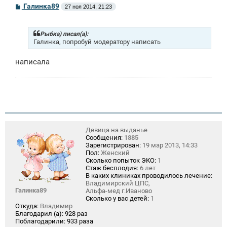
С
Галинка89
27 ноя 2014, 21:23
о
о
б
щ
Рыбка) писал(а):
е
Галинка, попробуй модератору написать
н
и
написала
е
Девица на выданье
Сообщения:
1885
Зарегистрирован:
19 мар 2013, 14:33
Пол:
Женский
Сколько попыток ЭКО:
1
Стаж бесплодия:
6 лет
В каких клиниках проводилось лечение:
Владимирский ЦПС,
Галинка89
Альфа-мед г.Иваново
Сколько у вас детей:
1
Откуда:
Владимир
Благодарил (а):
928 раз
Поблагодарили:
933 раза