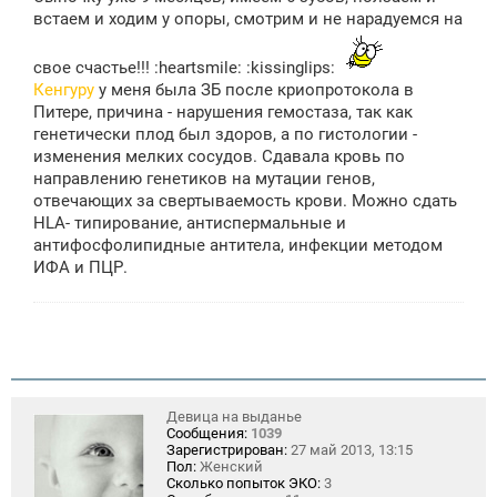
е
встаем и ходим у опоры, смотрим и не нарадуемся на
свое счастье!!! :heartsmile: :kissinglips:
Кенгуру
у меня была ЗБ после криопротокола в
Питере, причина - нарушения гемостаза, так как
генетически плод был здоров, а по гистологии -
изменения мелких сосудов. Сдавала кровь по
направлению генетиков на мутации генов,
отвечающих за свертываемость крови. Можно сдать
HLA- типирование, антиспермальные и
антифосфолипидные антитела, инфекции методом
ИФА и ПЦР.
Девица на выданье
Сообщения:
1039
Зарегистрирован:
27 май 2013, 13:15
Пол:
Женский
Сколько попыток ЭКО:
3