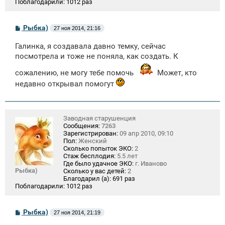
Поблагодарили:
1012 раз
С
Рыбка)
27 ноя 2014, 21:16
о
о
Галинка, я создавала давно темку, сейчас
б
щ
посмотрела и тоже не поняла, как создать. К
е
н
сожалению, не могу тебе помочь
Может, кто
и
недавно открывал помогут
е
Заводная старушенция
Сообщения:
7263
Зарегистрирован:
09 апр 2010, 09:10
Пол:
Женский
Сколько попыток ЭКО:
2
Стаж бесплодия:
5.5 лет
Где было удачное ЭКО:
г. Иваново
Рыбка)
Сколько у вас детей:
2
Благодарил (а):
691 раз
Поблагодарили:
1012 раз
С
Рыбка)
27 ноя 2014, 21:19
о