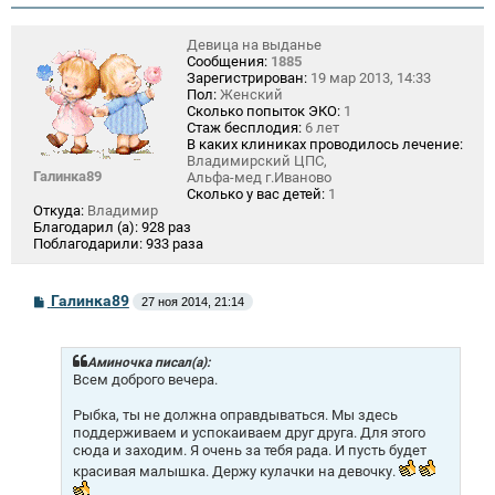
Девица на выданье
Сообщения:
1885
Зарегистрирован:
19 мар 2013, 14:33
Пол:
Женский
Сколько попыток ЭКО:
1
Стаж бесплодия:
6 лет
В каких клиниках проводилось лечение:
Владимирский ЦПС,
Галинка89
Альфа-мед г.Иваново
Сколько у вас детей:
1
Откуда:
Владимир
Благодарил (а):
928 раз
Поблагодарили:
933 раза
С
Галинка89
27 ноя 2014, 21:14
о
о
б
щ
Аминочка писал(а):
е
Всем доброго вечера.
н
и
Рыбка, ты не должна оправдываться. Мы здесь
е
поддерживаем и успокаиваем друг друга. Для этого
сюда и заходим. Я очень за тебя рада. И пусть будет
красивая малышка. Держу кулачки на девочку.