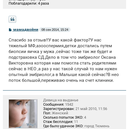
Поблагодарили:
4 раза
С
мамадвойни
08 сен 2014, 15:24
о
о
Спасибо за отзыв!!У вас какой фактор?У нас
б
щ
тяжелый МФ,азооспермия,детки достались путем
е
биопсии яичка у мужа ,сейчас тоже так же будет и
н
подстраховка СД.Дело в том что эмбриолог Оксана
и
е
Викторовна которая нам помогла стать родителями
сейчас в НЕО ,а раз у нас такой случай то нам нужен
опытный эмбриолог,а в Малыше какой сейчас?В нео
поток большой,переживаю очень на счет клиники.
Девица на выданье
Сообщения:
1542
Зарегистрирован:
21 май 2010, 11:56
Пол:
Женский
Сколько попыток ЭКО:
4
Стаж бесплодия:
11
Где было удачное ЭКО:
город Тюмень