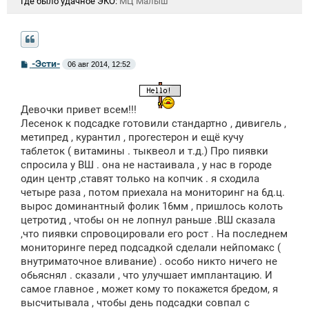
Где было удачное ЭКО:
МЦ Малыш
С
-Эсти-
06 авг 2014, 12:52
о
о
б
щ
Девочки привет всем!!!
е
н
Лесенок к подсадке готовили стандартно , дивигель ,
и
метипред , курантил , прогестерон и ещё кучу
е
таблеток ( витамины . тыквеол и т.д.) Про пиявки
спросила у ВШ . она не настаивала , у нас в городе
один центр ,ставят только на копчик . я сходила
четыре раза , потом приехала на мониторинг на 6д.ц.
вырос доминантный фолик 16мм , пришлось колоть
цетротид , чтобы он не лопнул раньше .ВШ сказала
,что пиявки спровоцировали его рост . На последнем
мониторинге перед подсадкой сделали нейпомакс (
внутриматочное вливание) . особо никто ничего не
обьяснял . сказали , что улучшает имплантацию. И
самое главное , может кому то покажется бредом, я
высчитывала , чтобы день подсадки совпал с