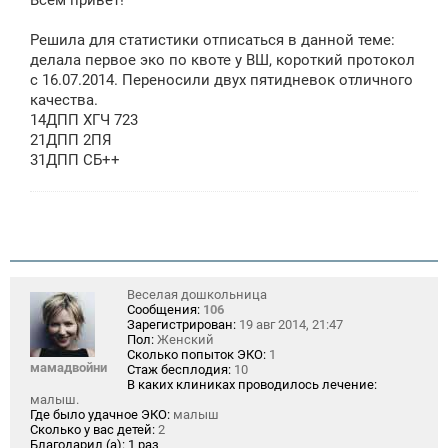
б
щ
е
Решила для статистики отписаться в данной теме:
н
делала первое эко по квоте у ВШ, короткий протокол
и
е
с 16.07.2014. Переносили двух пятидневок отличного
качества.
14ДПП ХГЧ 723
21ДПП 2ПЯ
31ДПП СБ++
Веселая дошкольница
Сообщения:
106
Зарегистрирован:
19 авг 2014, 21:47
Пол:
Женский
Сколько попыток ЭКО:
1
мамадвойни
Стаж бесплодия:
10
В каких клиниках проводилось лечение:
малыш.
Где было удачное ЭКО:
малыш
Сколько у вас детей:
2
Благодарил (а):
1 раз