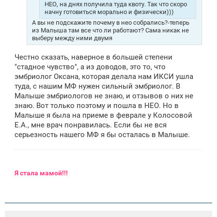
НЕО, на днях получила туда квоту. Так что скоро
начну готовиться морально и физически)))
А вы не подскажите почему в нео собрались?-теперь
из Малыша там все что ли работают? Сама никак не
выберу между ними двумя
Честно сказать, наверное в большей степени
"стадное чувство", а из доводов, это то, что
эмбриолог Оксана, которая делала нам ИКСИ ушла
туда, с нашим МФ нужен сильный эмбриолог. В
Малыше эмбриологов не знаю, и отзывов о них не
знаю. Вот только поэтому и пошла в НЕО. Но в
Малыше я была на приеме в феврале у Колосовой
Е.А., мне врач понравилась. Если бы не вся
серьезность нашего МФ я бы осталась в Малыше.
Я
стала мамой!!!