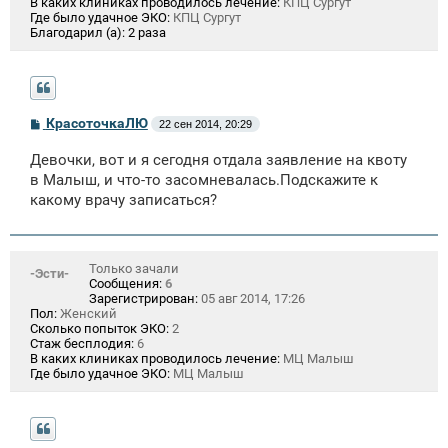
В каких клиниках проводилось лечение:
КПЦ Сургут
Где было удачное ЭКО:
КПЦ Сургут
Благодарил (а):
2 раза
С
КрасоточкаЛЮ
22 сен 2014, 20:29
о
о
Девочки, вот и я сегодня отдала заявление на квоту
б
щ
в Малыш, и что-то засомневалась.Подскажите к
е
какому врачу записаться?
н
и
е
Только зачали
-Эсти-
Сообщения:
6
Зарегистрирован:
05 авг 2014, 17:26
Пол:
Женский
Сколько попыток ЭКО:
2
Стаж бесплодия:
6
В каких клиниках проводилось лечение:
МЦ Малыш
Где было удачное ЭКО:
МЦ Малыш