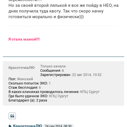
Но за своей второй лялькой я все же пойду в НЕО, на
днях получила туда квоту. Так что скоро начну
готовиться морально и физически)))
Я
стала мамой!!!
Только зачали
КрасоточкаЛЮ
Сообщения:
6
Зарегистрирован:
22 авг 2014, 10:32
Пол:
Женский
Сколько попыток ЭКО:
1
Стаж бесплодия:
6
В каких клиниках проводилось лечение:
КПЦ Сургут
Где было удачное ЭКО:
КПЦ Сургут
Благодарил (а):
2 раза
С
КрасоточкаЛЮ
24 сен 2014, 08:30