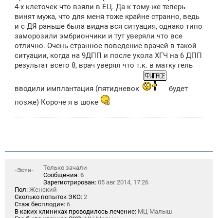
4-х клеточек что взяли в ЕЦ. Да к тому-же теперь
винят мужа, что для меня тоже крайне странно, ведь
и с ДЯ раньше была видна вся ситуация, однако типо
заморозили эмбриончики и тут уверяли что все
отлично. Очень странное поведение врачей в такой
ситуации, когда на 9ДПП и после укола ХГЧ на 6 ДПП
результат всего 8, врач уверял что т.к. в матку гель
вводили имплантация (пятидневок
будет
позже) Короче я в шоке
Только зачали
-Эсти-
Сообщения:
6
Зарегистрирован:
05 авг 2014, 17:26
Пол:
Женский
Сколько попыток ЭКО:
2
Стаж бесплодия:
6
В каких клиниках проводилось лечение:
МЦ Малыш