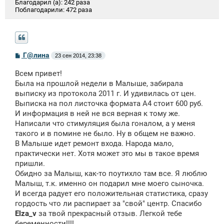
Благодарил (а):
242 раза
Поблагодарили:
472 раза
С
Г@лина
23 сен 2014, 23:38
о
о
Всем привет!
б
щ
Была на прошлой недели в Малыше, забирала
е
выписку из протокола 2011 г. И удивилась от цен.
н
Выписка на пол листочка формата А4 стоит 600 руб.
и
е
И информация в ней не вся верная к тому же.
Написали что стимуляция была гоналом, а у меня
такого и в помине не было. Ну в общем не важно.
В Малыше идет ремонт входа. Народа мало,
практически нет. Хотя может это мы в такое время
пришли.
Обидно за Малыш, как-то поутихло там все. Я люблю
Малыш, т.к. именно он подарил мне моего сыночка.
И всегда радует его положительная статистика, сразу
гордость что ли распирает за "свой" центр. Спасибо
Elza_v
за твой прекрасный отзыв. Легкой тебе
беременности!!!!