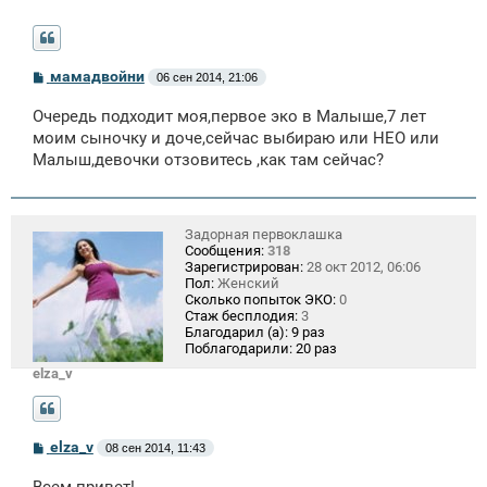
С
мамадвойни
06 сен 2014, 21:06
о
о
Очередь подходит моя,первое эко в Малыше,7 лет
б
щ
моим сыночку и доче,сейчас выбираю или НЕО или
е
Малыш,девочки отзовитесь ,как там сейчас?
н
и
е
Задорная первоклашка
Сообщения:
318
Зарегистрирован:
28 окт 2012, 06:06
Пол:
Женский
Сколько попыток ЭКО:
0
Стаж бесплодия:
3
Благодарил (а):
9 раз
Поблагодарили:
20 раз
elza_v
С
elza_v
08 сен 2014, 11:43
о
о
Всем привет!