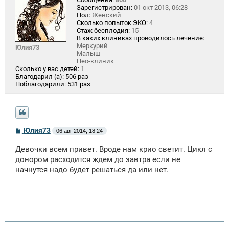
Зарегистрирован:
01 окт 2013, 06:28
Пол:
Женский
Сколько попыток ЭКО:
4
Стаж бесплодия:
15
В каких клиниках проводилось лечение:
Меркурий
Юлия73
Малыш
Нео-клиник
Сколько у вас детей:
1
Благодарил (а):
506 раз
Поблагодарили:
531 раз
С
Юлия73
06 авг 2014, 18:24
о
о
Девочки всем привет. Вроде нам крио светит. Цикл с
б
щ
донором расходится ждем до завтра если не
е
начнутся надо будет решаться да или нет.
н
и
е