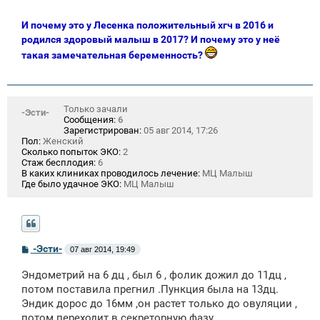
И почему это у Лесенка положительный хгч в 2016 и
родился здоровый малыш в 2017? И почему это у неё
такая замечательная беременность?
Только зачали
-Эсти-
Сообщения:
6
Зарегистрирован:
05 авг 2014, 17:26
Пол:
Женский
Сколько попыток ЭКО:
2
Стаж бесплодия:
6
В каких клиниках проводилось лечение:
МЦ Малыш
Где было удачное ЭКО:
МЦ Малыш
С
-Эсти-
07 авг 2014, 19:49
о
о
Эндометрий на 6 дц , был 6 , фолик дожил до 11дц ,
б
щ
потом поставила прегнил .Пункция была на 13дц.
е
Эндик дорос до 16мм ,он растет только до овуляции ,
н
потом переходит в секреторную фазу.
и