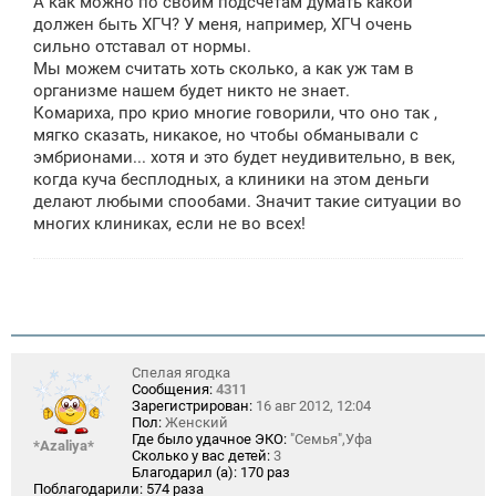
А как можно по своим подсчетам думать какой
н
должен быть ХГЧ? У меня, например, ХГЧ очень
и
е
сильно отставал от нормы.
Мы можем считать хоть сколько, а как уж там в
организме нашем будет никто не знает.
Комариха, про крио многие говорили, что оно так ,
мягко сказать, никакое, но чтобы обманывали с
эмбрионами... хотя и это будет неудивительно, в век,
когда куча бесплодных, а клиники на этом деньги
делают любыми спообами. Значит такие ситуации во
многих клиниках, если не во всех!
Спелая ягодка
Сообщения:
4311
Зарегистрирован:
16 авг 2012, 12:04
Пол:
Женский
Где было удачное ЭКО:
"Семья",Уфа
*Azaliya*
Сколько у вас детей:
3
Благодарил (а):
170 раз
Поблагодарили:
574 раза