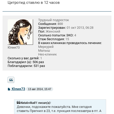
Цитротид ставлю в 12 часов
Трудный подросток
Сообщения:
800
Зарегистрирован:
01 окт 2013, 06:28
Пол:
Женский
Сколько попыток ЭКО:
4
Стаж бесплодия:
15
В каких клиниках проводилось лечение:
Меркурий
Юлия73
Малыш
Нео-клиник
Сколько у вас детей:
1
Благодарил (а):
506 раз
Поблагодарили:
531 раз
С
Юлия73
13 авг 2014, 15:47
о
о
б
щ
Natalo4ka81 писал(а):
е
Девочки, подскажите пожалуйста. Мне сегодня
н
ставить Прегнил в 23, т.е. пункция послезавтра в пт. А
и