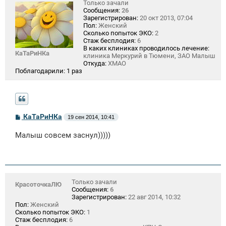
Только зачали
Сообщения:
26
Зарегистрирован:
20 окт 2013, 07:04
Пол:
Женский
Сколько попыток ЭКО:
2
Стаж бесплодия:
6
В каких клиниках проводилось лечение:
КаТаРиНКа
клиника Меркурий в Тюмени, ЗАО Малыш
Откуда:
ХМАО
Поблагодарили:
1 раз
С
КаТаРиНКа
19 сен 2014, 10:41
о
о
Малыш совсем заснул)))))
б
щ
е
н
и
е
Только зачали
КрасоточкаЛЮ
Сообщения:
6
Зарегистрирован:
22 авг 2014, 10:32
Пол:
Женский
Сколько попыток ЭКО:
1
Стаж бесплодия:
6