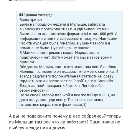
о
о
б
щ
Г@лина писал(а):
е
Всем привет!
н
Была на прошлой недели в Малыше, забирала
и
выписку из протокола 2011 г. И удивилась от цен.
е
Выписка на пол листочка формата А4 стоит 600 руб. И
информация в ней не вся верная к тому же. Написали
что стимуляция была гоналом, а у меня такого и в
помине не было. Ну в общем не важно.
В Малыше идет ремонт входа. Народа мало,
практически нет. Хотя может это мы в такое время
пришли.
Обидно за Малыш, как-то поутихло там все. Я люблю
Малыш, т.к. именно он подарил мне моего сыночка. И
всегда радует его положительная статистика, сразу
гордость что ли распирает за "свой" центр. Спасибо
Elza_v
за твой прекрасный отзыв. Легкой тебе
беременности!!!!
Но за своей второй лялькой я все же пойду в НЕО, на
днях получила туда квоту. Так что скоро начну
готовиться морально и физически)))
А вы не подскажите почему в нео собрались?-теперь
из Малыша там все что ли работают? Сама никак не
выберу между ними двумя