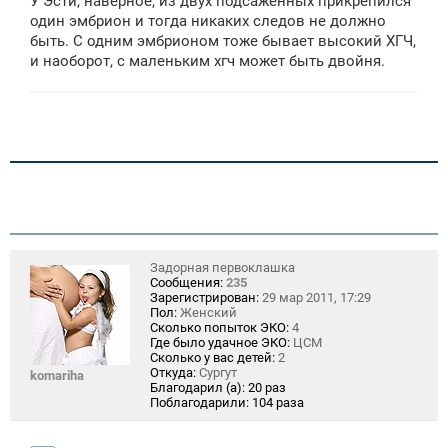
У Эсти, наверное, из двух подсаженных прикрепился
один эмбрион и тогда никаких следов не должно
быть. С одним эмбрионом тоже бывает высокий ХГЧ,
и наоборот, с маленьким хгч может быть двойня.
Задорная первоклашка
Сообщения:
235
Зарегистрирован:
29 мар 2011, 17:29
Пол:
Женский
Сколько попыток ЭКО:
4
Где было удачное ЭКО:
ЦСМ
Сколько у вас детей:
2
Откуда:
Сургут
komariha
Благодарил (а):
20 раз
Поблагодарили:
104 раза