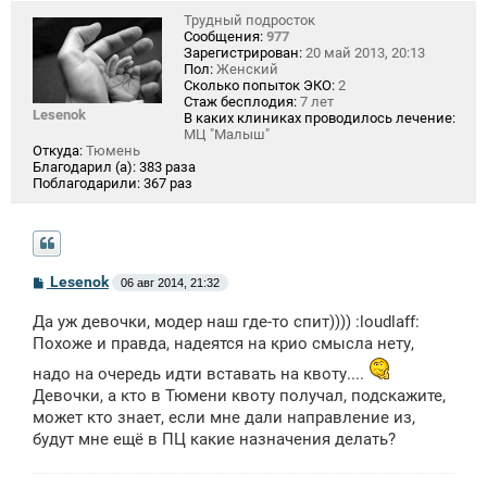
Трудный подросток
Сообщения:
977
Зарегистрирован:
20 май 2013, 20:13
Пол:
Женский
Сколько попыток ЭКО:
2
Стаж бесплодия:
7 лет
Lesenok
В каких клиниках проводилось лечение:
МЦ "Малыш"
Откуда:
Тюмень
Благодарил (а):
383 раза
Поблагодарили:
367 раз
С
Lesenok
06 авг 2014, 21:32
о
о
Да уж девочки, модер наш где-то спит)))) :loudlaff:
б
щ
Похоже и правда, надеятся на крио смысла нету,
е
н
надо на очередь идти вставать на квоту....
и
Девочки, а кто в Тюмени квоту получал, подскажите,
е
может кто знает, если мне дали направление из,
будут мне ещё в ПЦ какие назначения делать?