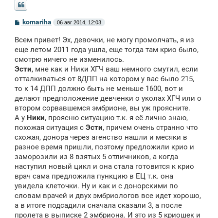
С
komariha
06 авг 2014, 12:03
о
о
Всем привет! Эх, девочки, не могу промолчать, я из
б
щ
еще летом 2011 года ушла, еще тогда там крио было,
е
смотрю ничего не изменилось.
н
Эсти
, мне как и Ники ХГЧ ваш немного смутил, если
и
е
отталкиваться от 8ДПП на котором у вас было 215,
то к 14 ДПП должно быть не меньше 1600, вот и
делают предположение девченки о уколах ХГЧ или о
втором сорвавшемся эмбрионе, вы уж проясните.
А у
Ники
, проясню ситуацию т.к. я её лично знаю,
похожая ситуация с
Эсти
, причем очень странно что
схожая, донора через агенство нашли и месяки в
разное время пришли, поэтому предложили крио и
заморозили из 8 взятых 5 отличников, а когда
наступил новый цикл и она стала готовится к крио
врач сама предложила пункцию в ЕЦ т.к. она
увидела клеточки. Ну и как и с донорскими по
словам врачей и двух эмбриологов все идет хорошо,
а в итоге подсадили сначала сказали 3, а после
пролета в выписке 2 эмбриона. И это из 5 криошек и