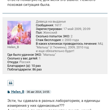
похожая ситуация была.
Девица на выданье
Сообщения:
1617
Зарегистрирован:
17 май 2009, 20:09
Пол:
Женский
Сколько попыток ЭКО:
2
Стаж бесплодия:
с 2003 года
В каких клиниках проводилось лечение:
МЦ
Helen_B
"Малыш" (г.Тюмень), 2009, 2010 год
и еще обязательно будет!
Где было удачное ЭКО:
"Малыш"
Сколько у вас детей:
1
Откуда:
Россия
Благодарил (а):
10 раз
Поблагодарили:
86 раз
С
Helen_B
06 авг 2014, 14:55
о
о
Эсти, ты сдавала в разных лабораториях, а единицы
б
щ
измерения у них одинаковые???
е