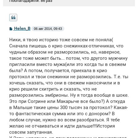
Поблагодарили:
86 раз
С
Helen_B
06 авг 2014, 09:43
о
о
Ники, я твою историю тоже совсем не поняла(
б
щ
Сначала пишешь о крио снежинках-отличниках, что
е
чудным образом не разморозились, но, наверное,
н
такое тоже может быть... потом, что другого мужчину
и
е
пригласили вместо мужа(или это когда ты в свежем
была? А потом, получается, приехала в крио
протокол и твои снежинки не разморозились. Т.е. ты
хочешь сказать, что они в свежем накосячили и в
крио решили схитрить и сказать, что не
разморозились эмбрионы. Ну я тогда вообще в шоке.
Это при Согрине или Макарыче все было?) А откуда
в Малыше такие цены 300 тысяч за протокол? Какая-
то фантастическая сумма или это с донором? В
любом случае, нужно во всем разобраться. Я тебе
желаю не отчаиваться и идти дальше!!!История
совсем запутанная.