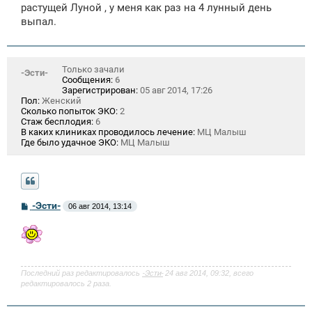
растущей Луной , у меня как раз на 4 лунный день
выпал.
Только зачали
-Эсти-
Сообщения:
6
Зарегистрирован:
05 авг 2014, 17:26
Пол:
Женский
Сколько попыток ЭКО:
2
Стаж бесплодия:
6
В каких клиниках проводилось лечение:
МЦ Малыш
Где было удачное ЭКО:
МЦ Малыш
С
-Эсти-
06 авг 2014, 13:14
о
о
б
щ
е
н
и
Последний раз редактировалось
-Эсти-
24 авг 2014, 09:32, всего
е
редактировалось 2 раза.