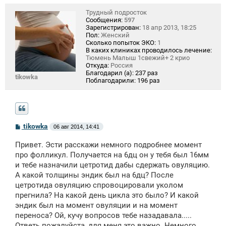
Трудный подросток
Сообщения:
597
Зарегистрирован:
18 апр 2013, 18:25
Пол:
Женский
Сколько попыток ЭКО:
1
В каких клиниках проводилось лечение:
Тюмень Малыш 1свежий+ 2 крио
Откуда:
Россия
Благодарил (а):
237 раз
tikowka
Поблагодарили:
196 раз
С
tikowka
06 авг 2014, 14:41
о
о
Привет. Эсти расскажи немного подробнее момент
б
щ
про фолликул. Получается на 6дц он у тебя был 16мм
е
и тебе назначили цетротид дабы сдержать овуляцию.
н
А какой толщины эндик был на 6дц? После
и
е
цетротида овуляцию спровоцировали уколом
прегнила? На какой день цикла это было? И какой
эндик был на момент овуляции и на момент
переноса? Ой, кучу вопросов тебе назадавала.....
Ответь пожалуйста, для меня это важно. Немного