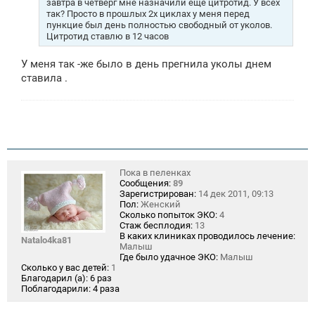
завтра в четверг мне назначили еще цитротид. У всех
е
так? Просто в прошлых 2х циклах у меня перед
пункцие был день полностью свободный от уколов.
Цитротид ставлю в 12 часов
У меня так -же было в день прегнила уколы днем
ставила .
Пока в пеленках
Сообщения:
89
Зарегистрирован:
14 дек 2011, 09:13
Пол:
Женский
Сколько попыток ЭКО:
4
Стаж бесплодия:
13
В каких клиниках проводилось лечение:
Natalo4ka81
Малыш
Где было удачное ЭКО:
Малыш
Сколько у вас детей:
1
Благодарил (а):
6 раз
Поблагодарили:
4 раза