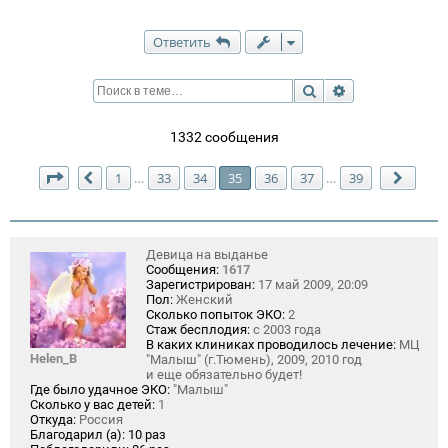
Ответить
Поиск
Расширенный п
1332 сообщения
Страница
35
из
39
1
33
34
35
36
37
39
…
…
Пред.
След.
Девица на выданье
Сообщения:
1617
Зарегистрирован:
17 май 2009, 20:09
Пол:
Женский
Сколько попыток ЭКО:
2
Стаж бесплодия:
с 2003 года
В каких клиниках проводилось лечение:
МЦ
Helen_B
"Малыш" (г.Тюмень), 2009, 2010 год
и еще обязательно будет!
Где было удачное ЭКО:
"Малыш"
Сколько у вас детей:
1
Откуда:
Россия
Благодарил (а):
10 раз