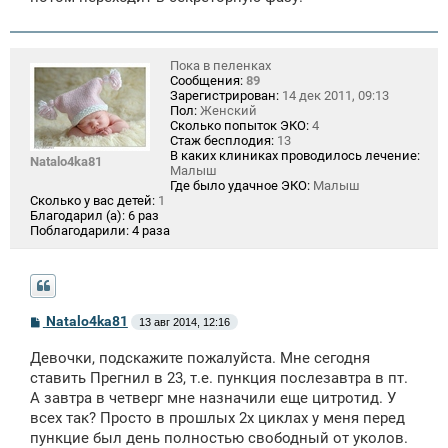
е
Пока в пеленках
Сообщения:
89
Зарегистрирован:
14 дек 2011, 09:13
Пол:
Женский
Сколько попыток ЭКО:
4
Стаж бесплодия:
13
В каких клиниках проводилось лечение:
Natalo4ka81
Малыш
Где было удачное ЭКО:
Малыш
Сколько у вас детей:
1
Благодарил (а):
6 раз
Поблагодарили:
4 раза
С
Natalo4ka81
13 авг 2014, 12:16
о
о
Девочки, подскажите пожалуйста. Мне сегодня
б
щ
ставить Прегнил в 23, т.е. пункция послезавтра в пт.
е
А завтра в четверг мне назначили еще цитротид. У
н
всех так? Просто в прошлых 2х циклах у меня перед
и
е
пункцие был день полностью свободный от уколов.