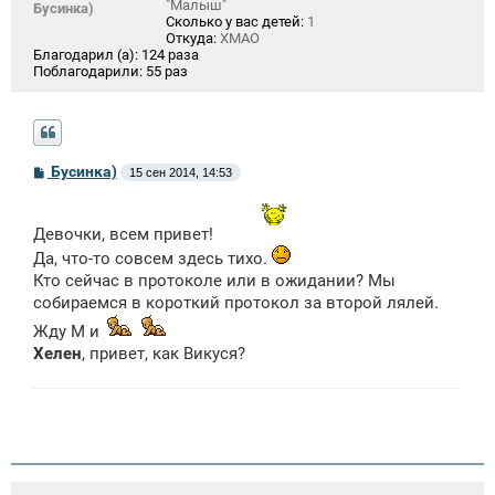
"Малыш"
Бусинка)
Сколько у вас детей:
1
Откуда:
ХМАО
Благодарил (а):
124 раза
Поблагодарили:
55 раз
С
Бусинка)
15 сен 2014, 14:53
о
о
б
щ
Девочки, всем привет!
е
Да, что-то совсем здесь тихо.
н
и
Кто сейчас в протоколе или в ожидании? Мы
е
собираемся в короткий протокол за второй лялей.
Жду М и
Хелен
, привет, как Викуся?