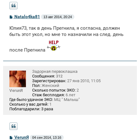
С
Natalo4ka81
13 авг 2014, 20:24
о
о
Юлия73, так в день Прегнила, я согласна, должен
б
щ
быть этот укол, но мне то назначили на след. день
е
н
и
после Прегнила
е
Задорная первоклашка
Сообщения:
312
Зарегистрирован:
27 янв 2010, 11:05
Пол:
Женский
Сколько попыток ЭКО:
2
VerunЯ
Стаж бесплодия:
6 лет
Где было удачное ЭКО:
МЦ " Малыш"
Сколько у вас детей:
1
Поблагодарили:
3 раза
С
VerunЯ
04 сен 2014, 13:16