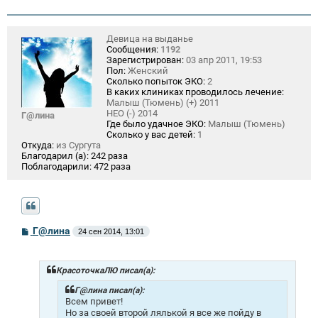
Девица на выданье
Сообщения:
1192
Зарегистрирован:
03 апр 2011, 19:53
Пол:
Женский
Сколько попыток ЭКО:
2
В каких клиниках проводилось лечение:
Малыш (Тюмень) (+) 2011
НЕО (-) 2014
Г@лина
Где было удачное ЭКО:
Малыш (Тюмень)
Сколько у вас детей:
1
Откуда:
из Сургута
Благодарил (а):
242 раза
Поблагодарили:
472 раза
С
Г@лина
24 сен 2014, 13:01
о
о
б
щ
КрасоточкаЛЮ писал(а):
е
н
Г@лина писал(а):
и
Всем привет!
е
Но за своей второй лялькой я все же пойду в