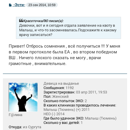
С
-Эсти-
23 сен 2014, 10:59
о
о
б
щ
КрасоточкаЛЮ писал(а):
е
Девочки, вот и я сегодня отдала заявление на квоту в
н
Малыш, и что-то засомневалась.Подскажите к какому
и
врачу записаться?
е
Привет! Отбрось сомнения , всё получиться !!! У меня
в первом протоколе была ЕА , во втором победном
ВШ . Ничего плохого сказать не могу , врачи
грамотные , внимательные.
Девица на выданье
Сообщения:
1192
Зарегистрирован:
03 апр 2011, 19:53
Пол:
Женский
Сколько попыток ЭКО:
2
В каких клиниках проводилось лечение:
Малыш (Тюмень) (+) 2011
НЕО (-) 2014
Г@лина
Где было удачное ЭКО:
Малыш (Тюмень)
Сколько у вас детей:
1
Откуда:
из Сургута