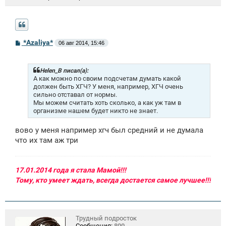
С
*Azaliya*
06 авг 2014, 15:46
о
о
б
щ
Helen_B писал(а):
е
А как можно по своим подсчетам думать какой
н
должен быть ХГЧ? У меня, например, ХГЧ очень
и
сильно отставал от нормы.
е
Мы можем считать хоть сколько, а как уж там в
организме нашем будет никто не знает.
вово у меня например хгч был средний и не думала
что их там аж три
17.01.2014 года я стала Мамой!!!
Тому, кто умеет ждать, всегда достается самое лучшее!!!
Трудный подросток
Сообщения:
800