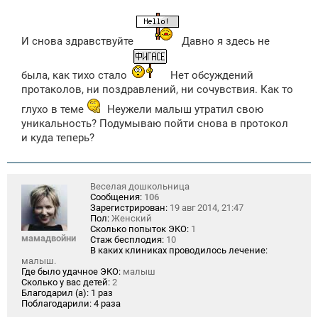
о
о
б
щ
И снова здравствуйте
Давно я здесь не
е
н
и
е
была, как тихо стало
Нет обсуждений
протаколов, ни поздравлений, ни сочувствия. Как то
глухо в теме
Неужели малыш утратил свою
уникальность? Подумываю пойти снова в протокол
и куда теперь?
Веселая дошкольница
Сообщения:
106
Зарегистрирован:
19 авг 2014, 21:47
Пол:
Женский
Сколько попыток ЭКО:
1
мамадвойни
Стаж бесплодия:
10
В каких клиниках проводилось лечение:
малыш.
Где было удачное ЭКО:
малыш
Сколько у вас детей:
2
Благодарил (а):
1 раз
Поблагодарили:
4 раза