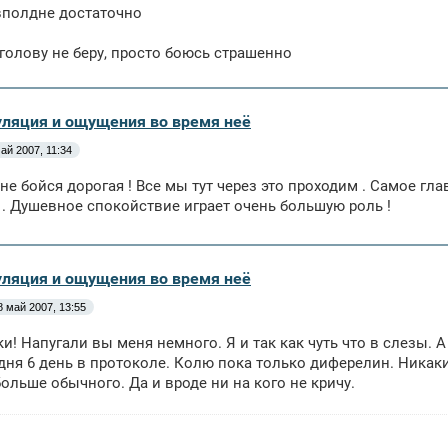
вполдне достаточно
голову не беру, просто боюсь страшенно
уляция и ощущения во время неё
ай 2007, 11:34
 не бойся дорогая ! Все мы тут через это проходим . Самое гла
. Душевное спокойствие играет очень большую роль !
уляция и ощущения во время неё
8 май 2007, 13:55
ки! Напугали вы меня немного. Я и так как чуть что в слезы. 
дня 6 день в протоколе. Колю пока только диферелин. Никак
больше обычного. Да и вроде ни на кого не кричу.