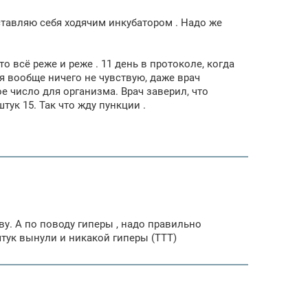
дставляю себя ходячим инкубатором . Надо же
о всё реже и реже . 11 день в протоколе, когда
я вообще ничего не чувствую, даже врач
е число для организма. Врач заверил, что
штук 15. Так что жду пункции .
ву. А по поводу гиперы , надо правильно
 штук вынули и никакой гиперы (ТТТ)