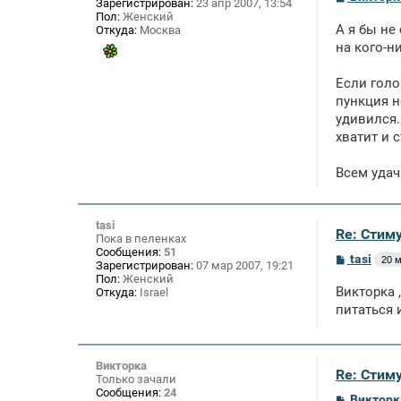
Зарегистрирован:
23 апр 2007, 13:54
о
Пол:
Женский
о
А я бы не
Откуда:
Москва
б
щ
на кого-н
е
н
Если голо
и
е
пункция н
удивился.
хватит и с
Всем удач
tasi
Re: Стим
Пока в пеленках
Сообщения:
51
С
tasi
20 м
Зарегистрирован:
07 мар 2007, 19:21
о
Пол:
Женский
о
Викторка 
Откуда:
Israel
б
щ
питаться 
е
н
и
е
Викторка
Re: Стим
Только зачали
Сообщения:
24
С
Викторк