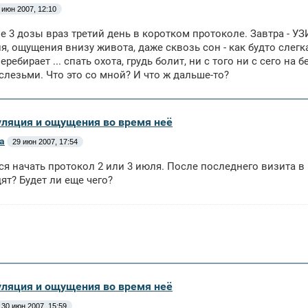
 июн 2007, 12:10
ле 3 дозы враз третий день в коротком протоколе. Завтра - У
я, ощущения внизу живота, даже сквозь сон - как будто слегк
перебирает ... спать охота, грудь болит, ни с того ни с сего 
слезьми. Что это со мной? И что ж дальше-то?
уляция и ощущения во время неё
а
29 июн 2007, 17:54
я начать протокол 2 или 3 июля. После последнего визита в к
дят? Будет ли еще чего?
уляция и ощущения во время неё
30 июн 2007, 15:59