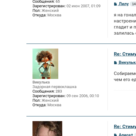
Сообщения:
65
С
Лилу
14
Зарегистрирован:
02 июн 2007, 01:09
о
Пол:
Женский
о
я на гона
Откуда:
Москва
б
щ
настроени
е
гладит и 
н
залилась 
и
е
Re: Стим
С
Викульк
о
о
Собираемс
б
щ
чем его е
Викулька
е
Задорная первоклашка
н
Сообщения:
283
и
Зарегистрирован:
09 сен 2006, 00:10
е
Пол:
Женский
Откуда:
Москва
Re: Стим
С
Алиса+