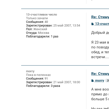
13-счастливое число
Re: Стим
Только зачали
Сообщения:
40
С
13-счас
Зарегистрирован:
25 май 2007, 13:54
о
Пол:
Женский
о
Добрый д
Откуда:
Москва
б
Поблагодарили:
1 раз
щ
е
Я 23 мая 
н
по поводу
и
е
обед, и т
встречи....
morry
Re: Стим
Пока в пеленках
Сообщения:
91
С
morry
2
Зарегистрирован:
21 май 2007, 18:00
о
Поблагодарили:
3 раза
о
А мне воо
б
щ
прямо до 
е
больше 5 
н
и
е
Ну раз теб