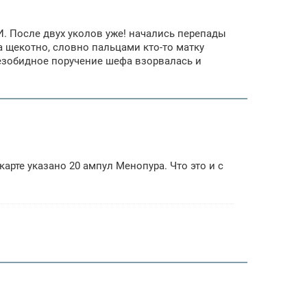
ЗИ. После двух уколов уже! начались перепады
а щекотно, словно пальцами кто-то матку
на безобидное поручение шефа взорвалась и
арте указано 20 ампул Менопура. Что это и с