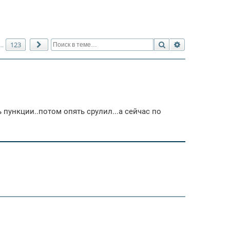
Поиск
Расширенный 
123
…
След.
 пункции..потом опять срулил...а сейчас по