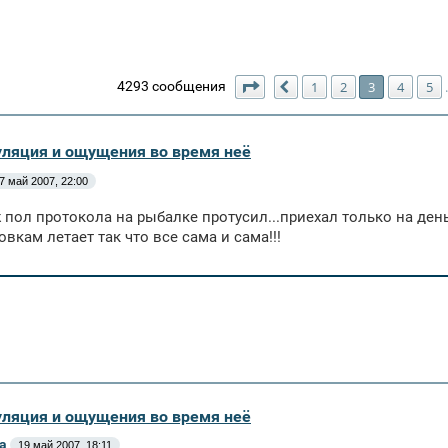
Страница
3
из
123
4293 сообщения
1
2
3
4
5
Пред.
уляция и ощущения во время неё
7 май 2007, 22:00
 пол протокола на рыбалке протусил...приехал только на день
вкам летает так что все сама и сама!!!
уляция и ощущения во время неё
а
19 май 2007, 18:11