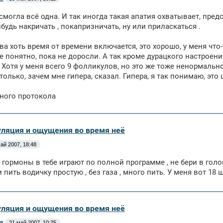
 смогла всё одна. И так иногда такая апатия охватывает, пре
ибудь накричать , покапризничать, ну или приласкаться .
ва хоть время от времени включается, это хорошо, у меня что-т
е понятно, пока не доросли. А так кроме дурацкого настроени
 Хотя у меня всего 9 фолликулов, но это же тоже ненормально
только, зачем мне гипера, сказал. Гипера, я так понимаю, это 
ного протокола
уляция и ощущения во время неё
ай 2007, 18:48
, гормоны в тебе играют по полной программе , не бери в голо
и пить водичку простую , без газа , много пить. У меня вот 18
уляция и ощущения во время неё
а
21 май 2007, 10:25