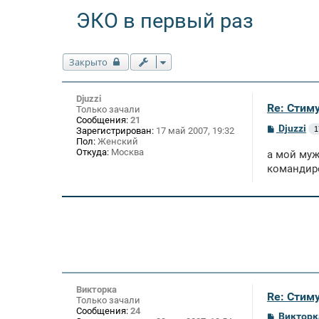
ЭКО в первый раз
Закрыто
Djuzzi
Re: Стим
Только зачали
Сообщения:
21
С
Djuzzi
1
Зарегистрирован:
17 май 2007, 19:32
о
Пол:
Женский
о
Откуда:
Москва
а мой муж
б
щ
командиро
е
н
и
е
Викторка
Re: Стим
Только зачали
Сообщения:
24
С
Викторк