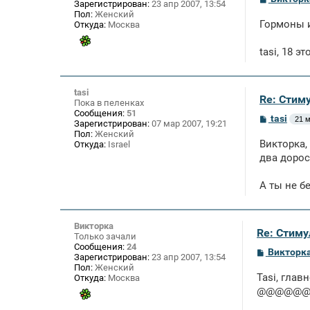
Зарегистрирован:
23 апр 2007, 13:54
о
Пол:
Женский
о
Гормоны и
Откуда:
Москва
б
щ
е
tasi, 18 э
н
и
е
tasi
Re: Стим
Пока в пеленках
Сообщения:
51
С
tasi
21 м
Зарегистрирован:
07 мар 2007, 19:21
о
Пол:
Женский
о
Викторка,
Откуда:
Israel
б
щ
два дорос
е
н
А ты не бе
и
е
Викторка
Re: Стиму
Только зачали
Сообщения:
24
С
Викторк
Зарегистрирован:
23 апр 2007, 13:54
о
Пол:
Женский
о
Tasi, глав
Откуда:
Москва
б
щ
@@@@@
е
н