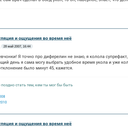
уляция и ощущения во время неё
м
28 май 2007, 16:44
евчонки! Я точно про диферелин не знаю, я колола супрефакт,
щий день я сама могу выбрать удобное время укола и уже кол
тклонение было минут 45, кажется.
 поздно стать тем, кем ты мог бы быть
008
2010
уляция и ощущения во время неё