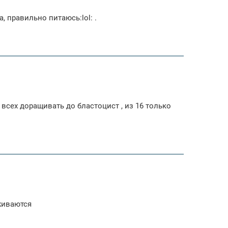
 правильно питаюсь:lol: .
 всех доращивать до бластоцист , из 16 только
иживаются