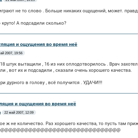
грают не то слово . Больше никаких ощущений, может. правда,
то круто! А подсадили сколько?
уляция и ощущения во время неё
ай 2007, 19:56
 18 штук вытащили , 16 из них оплодотворилось . Врач захотел
ли , вот их и подсадили , сказали очень хорошего качества.
ри дурного в голову , всё получится . УДАЧИ!!!
ляция и ощущения во время неё
а
22 май 2007, 12:09
ное ж не количество. Раз хорошего качества, то пусть там пр
@@@@@@@@@@@@@@@@@@@@@@@@@@@@@@@