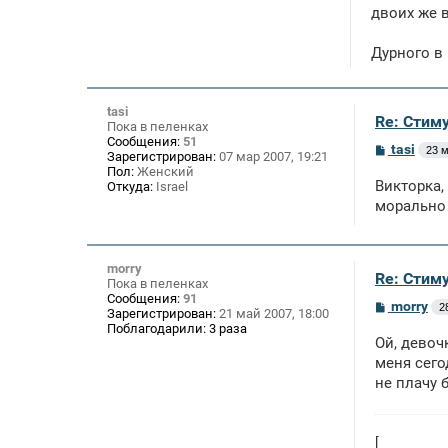
двоих же 
и
е
Дурного в 
tasi
Re: Стим
Пока в пеленках
Сообщения:
51
С
tasi
23 м
Зарегистрирован:
07 мар 2007, 19:21
о
Пол:
Женский
о
Викторка,
Откуда:
Israel
б
щ
морально 
е
н
и
е
morry
Re: Стим
Пока в пеленках
Сообщения:
91
С
morry
2
Зарегистрирован:
21 май 2007, 18:00
о
Поблагодарили:
3 раза
о
Ой, девоч
б
щ
меня сего
е
не плачу 
н
и
е
[