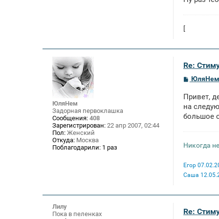
[
Re: Стим
С
ЮляНе
о
о
Привет, д
б
ЮляНем
щ
на следую
Задорная первоклашка
е
большое о
Сообщения:
408
н
Зарегистрирован:
22 апр 2007, 02:44
и
Пол:
Женский
е
Откуда:
Москва
Никогда не
Поблагодарили:
1 раз
Егор 07.02.2
Саша 12.05.
Лилу
Re: Стим
Пока в пеленках