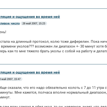
уляция и ощущения во время неё
тливое число
28 май 2007, 15:23
ень!
встала на длинный протокол, колю тоже диферелин. Пока ниче
 времени уколов??? возможен ли диапазон +- 30 минут хотя бы
еперь как-то мне тяжело брать уколы с собой на работу и делать
уляция и ощущения во время неё
8 май 2007, 15:47
бще сказали, что его надо обязательно колоть с 7 до 11 утра 
минуты. Мне кажется, полчаса вполне нормальный диапазон, н
минут.
е сам врач сделал в обед укол, то он, наверное, знает, что дел