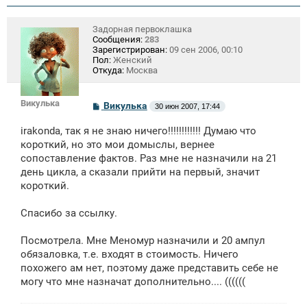
Задорная первоклашка
Сообщения:
283
Зарегистрирован:
09 сен 2006, 00:10
Пол:
Женский
Откуда:
Москва
Викулька
С
Викулька
30 июн 2007, 17:44
о
о
irakonda, так я не знаю ничего!!!!!!!!!!!! Думаю что
б
щ
короткий, но это мои домыслы, вернее
е
сопоставление фактов. Раз мне не назначили на 21
н
день цикла, а сказали прийти на первый, значит
и
е
короткий.
Спасибо за ссылку.
Посмотрела. Мне Меномур назначили и 20 ампул
обязаловка, т.е. входят в стоимость. Ничего
похожего ам нет, поэтому даже представить себе не
могу что мне назначат дополнительно.... ((((((