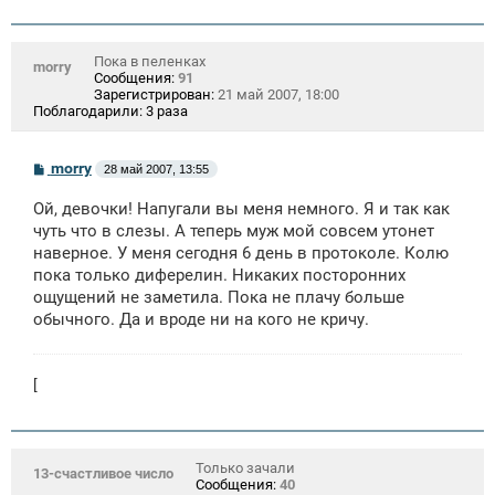
е
Пока в пеленках
morry
Сообщения:
91
Зарегистрирован:
21 май 2007, 18:00
Поблагодарили:
3 раза
С
morry
28 май 2007, 13:55
о
о
Ой, девочки! Напугали вы меня немного. Я и так как
б
щ
чуть что в слезы. А теперь муж мой совсем утонет
е
наверное. У меня сегодня 6 день в протоколе. Колю
н
пока только диферелин. Никаких посторонних
и
е
ощущений не заметила. Пока не плачу больше
обычного. Да и вроде ни на кого не кричу.
[
Только зачали
13-счастливое число
Сообщения:
40