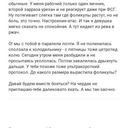
обычные. У меня рабочий только один яичник,
второй зарраза урезан и не реагирует даже при ФСГ.
Ну потягивает слегка там где фоликулы растут, но не
боль, это точно. Настроение-атас. И так я девушка
мягко сказать не спокойная. А тут кидает из рева в
ржач.
О! мы с тобой в паралели почти. Я не полинилась
сползала к холодильнику - с пятницы тоже цетротид
колю. Сегодня утром меня разбудили и не
просыпаясь укололась. Потом завалилась дрыхнуть
дальше. У тебя похоже тоже ультракороткий
протокол. До какого размера вырастила фоликулы?
Давай будем вместе бояться? На чердак не
приглашаю-тебе далековато ехать. А мы так-заочно.