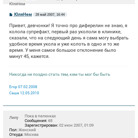
ЮляНем
С
ЮляНем
28 май 2007, 16:44
о
о
Привет, девчонки! Я точно про диферелин не знаю, я
б
щ
колола супрефакт, первый раз укололи в клинике,
е
сказали, что на следующий день я сама могу выбрать
н
удобное время укола и уже колоть в одно и то же
и
е
время. У меня самое большое отклонение было
минут 45, кажется.
Никогда не поздно стать тем, кем ты мог бы быть
Егор 07.02.2008
Саша 12.05.2010
Пока в пеленках
Лилу
Сообщения:
65
Зарегистрирован:
02 июн 2007, 01:09
Пол:
Женский
Откуда:
Москва