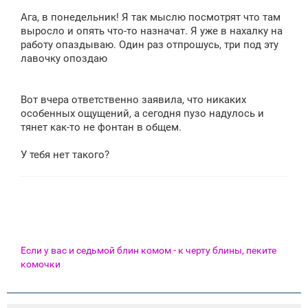
о
о
Ага, в понедельник! Я так мыслю посмотрят что там
б
щ
выросло и опять что-то назначат. Я уже в нахалку на
е
работу опаздываю. Один раз отпрошусь, три под эту
н
лавочку опоздаю
и
е
Вот вчера ответственно заявила, что никаких
особенных ощущений, а сегодня пузо надулось и
тянет как-то не фонтан в общем.
У тебя нет такого?
Если у вас и седьмой блин комом - к черту блины, пеките
комочки