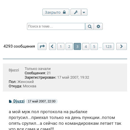
Закрыто
Поиск
Расширенный п
Страница
3
из
123
4293 сообщения
1
2
3
4
5
123
…
Пред.
Сл
Только зачали
Djuzzi
Сообщения:
21
Зарегистрирован:
17 май 2007, 19:32
Пол:
Женский
Откуда:
Москва
С
Djuzzi
17 май 2007, 22:00
о
о
а мой муж пол протокола на рыбалке
б
щ
протусил...приехал только на день пункции..потом
е
опять срулил...а сейчас по командировкам летает так
н
что все сама и сама!!!
и