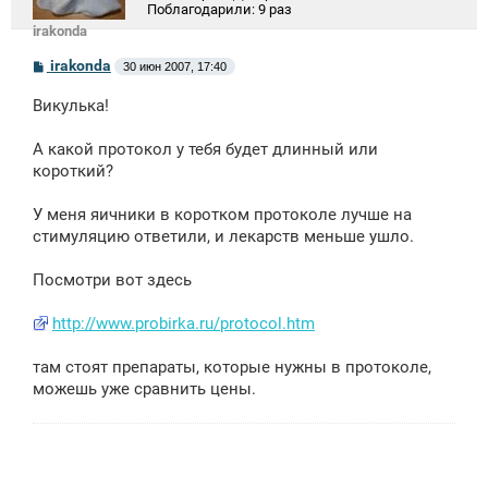
Поблагодарили:
9 раз
irakonda
С
irakonda
30 июн 2007, 17:40
о
о
Викулька!
б
щ
е
А какой протокол у тебя будет длинный или
н
короткий?
и
е
У меня яичники в коротком протоколе лучше на
стимуляцию ответили, и лекарств меньше ушло.
Посмотри вот здесь
http://www.probirka.ru/protocol.htm
там стоят препараты, которые нужны в протоколе,
можешь уже сравнить цены.