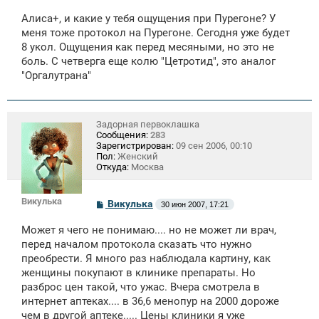
о
о
Алиса+, и какие у тебя ощущения при Пурегоне? У
б
щ
меня тоже протокол на Пурегоне. Сегодня уже будет
е
8 укол. Ощущения как перед месяными, но это не
н
боль. С четверга еще колю "Цетротид", это аналог
и
е
"Оргалутрана"
Задорная первоклашка
Сообщения:
283
Зарегистрирован:
09 сен 2006, 00:10
Пол:
Женский
Откуда:
Москва
Викулька
С
Викулька
30 июн 2007, 17:21
о
о
Может я чего не понимаю.... но не может ли врач,
б
щ
перед началом протокола сказать что нужно
е
преобрести. Я много раз наблюдала картину, как
н
женщины покупают в клинике препараты. Но
и
е
разброс цен такой, что ужас. Вчера смотрела в
интернет аптеках.... в 36,6 менопур на 2000 дороже
чем в другой аптеке..... Цены клиники я уже