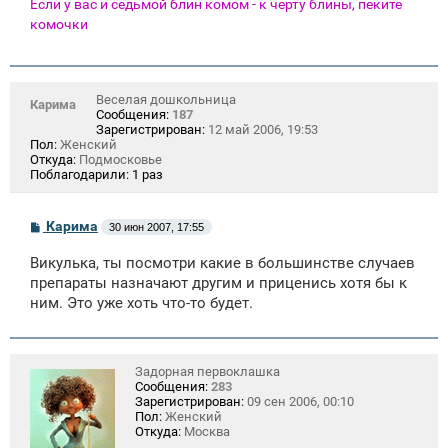
Если у вас и седьмой блин комом - к черту блины, пеките
комочки
Веселая дошкольница
Карима
Сообщения:
187
Зарегистрирован:
12 май 2006, 19:53
Пол:
Женский
Откуда:
Подмосковье
Поблагодарили:
1 раз
С
Карима
30 июн 2007, 17:55
о
о
Викулька, ты посмотри какие в большинстве случаев
б
щ
препараты назначают другим и приценись хотя бы к
е
ним. Это уже хоть что-то будет.
н
и
е
Задорная первоклашка
Сообщения:
283
Зарегистрирован:
09 сен 2006, 00:10
Пол:
Женский
Откуда:
Москва