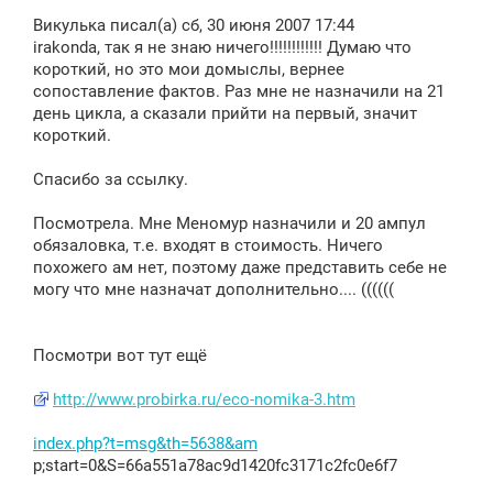
о
Викулька писал(а) сб, 30 июня 2007 17:44
б
щ
irakonda, так я не знаю ничего!!!!!!!!!!!! Думаю что
е
короткий, но это мои домыслы, вернее
н
сопоставление фактов. Раз мне не назначили на 21
и
е
день цикла, а сказали прийти на первый, значит
короткий.
Спасибо за ссылку.
Посмотрела. Мне Меномур назначили и 20 ампул
обязаловка, т.е. входят в стоимость. Ничего
похожего ам нет, поэтому даже представить себе не
могу что мне назначат дополнительно.... ((((((
Посмотри вот тут ещё
http://www.probirka.ru/eco-nomika-3.htm
index.php?t=msg&th=5638&am
p;start=0&S=66a551a78ac9d1420fc3171c2fc0e6f7