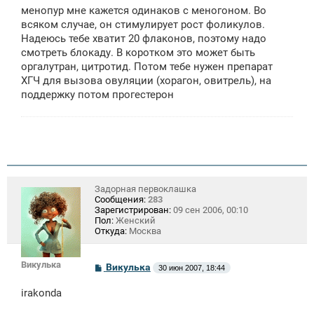
менопур мне кажется одинаков с меногоном. Во
всяком случае, он стимулирует рост фоликулов.
Надеюсь тебе хватит 20 флаконов, поэтому надо
смотреть блокаду. В коротком это может быть
оргалутран, цитротид. Потом тебе нужен препарат
ХГЧ для вызова овуляции (хорагон, овитрель), на
поддержку потом прогестерон
Задорная первоклашка
Сообщения:
283
Зарегистрирован:
09 сен 2006, 00:10
Пол:
Женский
Откуда:
Москва
Викулька
С
Викулька
30 июн 2007, 18:44
о
о
irakonda
б
щ