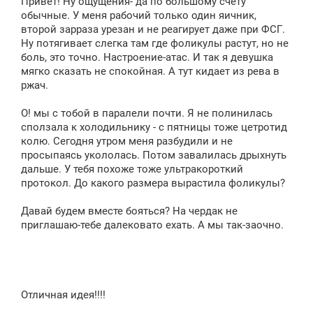
Привет! Ну ощущения- да по большому счету
е
обычные. У меня рабочий только один яичник,
н
второй зарраза урезан и не реагирует даже при ФСГ.
и
е
Ну потягивает слегка там где фоликулы растут, но не
боль, это точно. Настроение-атас. И так я девушка
мягко сказать не спокойная. А тут кидает из рева в
ржач.
О! мы с тобой в паралели почти. Я не полинилась
сползала к холодильнику - с пятницы тоже цетротид
колю. Сегодня утром меня разбудили и не
просыпаясь укололась. Потом завалилась дрыхнуть
дальше. У тебя похоже тоже ультракороткий
протокол. До какого размера вырастила фоликулы?
Давай будем вместе бояться? На чердак не
приглашаю-тебе далековато ехать. А мы так-заочно.
Отличная идея!!!!