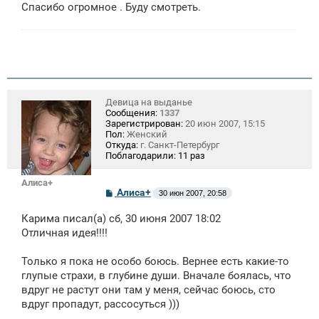
е
Спасибо огромное . Буду смотреть.
н
и
е
Девица на выданье
Сообщения:
1337
Зарегистрирован:
20 июн 2007, 15:15
Пол:
Женский
Откуда:
г. Санкт-Петербург
Поблагодарили:
11 раз
Алиса+
С
Алиса+
30 июн 2007, 20:58
о
о
Карима писал(а) сб, 30 июня 2007 18:02
б
щ
Отличная идея!!!!
е
н
Только я пока не особо боюсь. Вернее есть какие-то
и
е
глупые страхи, в глубине души. Вначале боялась, что
вдруг не растут они там у меня, сейчас боюсь, сто
вдруг пропадут, рассосуться )))