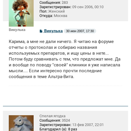
Сообщения:
283
Зарегистрирован:
09 сен 2006, 00:10
Пол:
Женский
Откуда:
Москва
Викулька
С
Викулька
30 июн 2007, 17:30
о
о
Карима, а мне не дали ничего. Я читаю на форуме
б
щ
отчеты о протоколах и собираю названия
е
используемых препаратов, и ищу цены в нете...
н
Потом буду сравнивать с тем, что предложат мне. Да
и
е
и вообще по поводу "своей" клиники я уже написала
мысли.... Если интересно прочти последние
сообщения в теме Альтра-Вита.
Спелая ягодка
Сообщения:
3524
Зарегистрирован:
13 фев 2007, 22:01
Благодарил (а):
8 раз