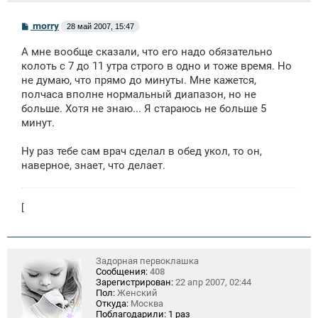
С
morry
28 май 2007, 15:47
о
о
А мне вообще сказали, что его надо обязательно
б
щ
колоть с 7 до 11 утра строго в одно и тоже время. Но
е
не думаю, что прямо до минуты. Мне кажется,
н
полчаса вполне нормальный диапазон, но не
и
е
больше. Хотя не знаю... Я стараюсь не больше 5
минут.
Ну раз тебе сам врач сделал в обед укол, то он,
наверное, знает, что делает.
[
Задорная первоклашка
Сообщения:
408
Зарегистрирован:
22 апр 2007, 02:44
Пол:
Женский
Откуда:
Москва
Поблагодарили:
1 раз