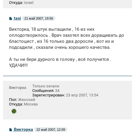
Откуда:
Israel
С
tasi
21 май 2007, 19:56
о
о
Викторка, 18 штук вытащили , 16 из них
б
щ
оплодотворилось . Врач захотел всех доращивать до
е
бластоцист , из 16 только два доросли , вот их и
н
подсадили , сказали очень хорошего качества.
и
е
А ты не бери дурного в голову , всё получится .
УДАЧИ!!!
Только зачали
Викторка
Сообщения:
24
Зарегистрирован:
23 апр 2007, 13:54
Пол:
Женский
Откуда:
Москва
С
Викторка
22 май 2007, 12:09
о