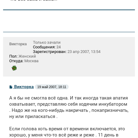
е
Только зачали
Викторка
Сообщения:
24
Зарегистрирован:
23 апр 2007, 13:54
Пол:
Женский
Откуда:
Москва
С
Викторка
19 май 2007, 18:11
о
о
А я бы не смогла всё одна. И так иногда такая апатия
б
щ
охватывает, представляю себя ходячим инкубатором
е
. Надо же на кого-нибудь накричать , покапризничать,
н
ну или приласкаться .
и
е
Если голова хоть время от времени включается, это
хорошо, у меня что-то всё реже и реже . 11 день в