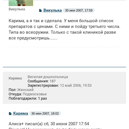
Викулька
С
Викулька
30 июн 2007, 17:59
о
о
Карима, а я так и сделала. У меня большой список
б
щ
препаратов с ценами. С ними и пойду третьего числа.
е
Типа во всеоружии. Только с такой клиникой разве
н
все предусмотришь.......
и
е
Веселая дошкольница
Карима
Сообщения:
187
Зарегистрирован:
12 май 2006, 19:53
Пол:
Женский
Откуда:
Подмосковье
Поблагодарили:
1 раз
С
Карима
30 июн 2007, 18:02
о
о
Алиса+ писал(а) сб, 30 июня 2007 17:54
б
щ