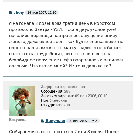
С
Лилу
14 июн 2007, 12:10
о
о
я на гонале 3 дозы враз третий день в коротком
б
щ
протоколе. Завтра - УЗИ. После двух уколов уже!
е
начались перепады настроения, ощущения внизу
н
живота, даже сквозь сон - как будто слегка щекотно,
и
е
словно пальцами кто-то матку гладит и перебирает ...
спать охота, грудь болит, ни с того ни с сего на
безобидное поручение шефа взорвалась и залилась
слезьми. Что это со мной? И что ж дальше-то?
Задорная первоклашка
Сообщения:
283
Зарегистрирован:
09 сен 2006, 00:10
Пол:
Женский
Откуда:
Москва
Викулька
С
Викулька
29 июн 2007, 17:54
о
о
Собираемся начать протокол 2 или 3 июля. После
б