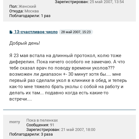
Зарегистрирован:
25 май 2007, 13:54
Пол:
Женский
Откуда:
Москва
Поблагодарили:
1 раз
С
13-счастливое число
28 май 2007, 15:23
о
о
Добрый день!
б
щ
е
Я 23 мая встала на длинный протокол, колю тоже
н
диферелин. Пока ничего особого не замечаю. А что
и
е
тебе сказал врач по поводу времени уколов???
возможен ли диапазон +- 30 минут хотя бы.... мне
первый раз сделали укол в клинике в обед, и теперь
как-то мне тяжело брать уколы с собой на работу и
делать их там... подавно когда есть какие-то
встречи....
Пока в пеленках
morry
Сообщения:
91
Зарегистрирован:
21 май 2007, 18:00
Поблагодарили:
3 раза