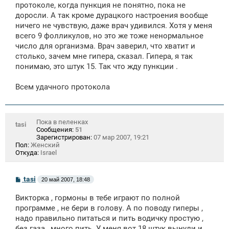
протоколе, когда пункция не понятно, пока не
доросли. А так кроме дурацкого настроения вообще
ничего не чувствую, даже врач удивился. Хотя у меня
всего 9 фолликулов, но это же тоже ненормальное
число для организма. Врач заверил, что хватит и
столько, зачем мне гипера, сказал. Гипера, я так
понимаю, это штук 15. Так что жду пункции .
Всем удачного протокола
Пока в пеленках
tasi
Сообщения:
51
Зарегистрирован:
07 мар 2007, 19:21
Пол:
Женский
Откуда:
Israel
С
tasi
20 май 2007, 18:48
о
о
Викторка , гормоны в тебе играют по полной
б
щ
программе , не бери в голову. А по поводу гиперы ,
е
надо правильно питаться и пить водичку простую ,
н
без газа , много пить. У меня вот 18 штук вынули и
и