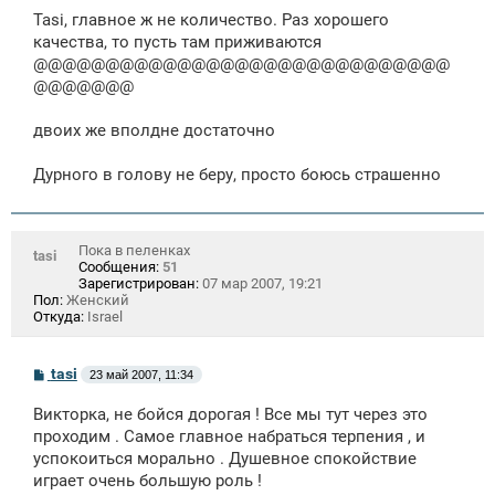
о
Tasi, главное ж не количество. Раз хорошего
б
щ
качества, то пусть там приживаются
е
@@@@@@@@@@@@@@@@@@@@@@@@@@@@@
н
@@@@@@@
и
е
двоих же вполдне достаточно
Дурного в голову не беру, просто боюсь страшенно
Пока в пеленках
tasi
Сообщения:
51
Зарегистрирован:
07 мар 2007, 19:21
Пол:
Женский
Откуда:
Israel
С
tasi
23 май 2007, 11:34
о
о
Викторка, не бойся дорогая ! Все мы тут через это
б
щ
проходим . Самое главное набраться терпения , и
е
успокоиться морально . Душевное спокойствие
н
играет очень большую роль !
и