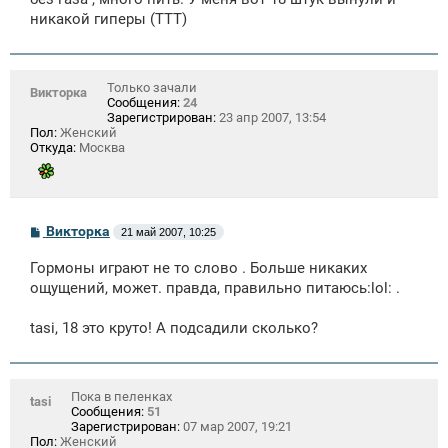
е
никакой гиперы (ТТТ)
Только зачали
Викторка
Сообщения:
24
Зарегистрирован:
23 апр 2007, 13:54
Пол:
Женский
Откуда:
Москва
С
Викторка
21 май 2007, 10:25
о
о
Гормоны играют не то слово . Больше никаких
б
щ
ощущений, может. правда, правильно питаюсь:lol: .
е
н
tasi, 18 это круто! А подсадили сколько?
и
е
Пока в пеленках
tasi
Сообщения:
51
Зарегистрирован:
07 мар 2007, 19:21
Пол:
Женский