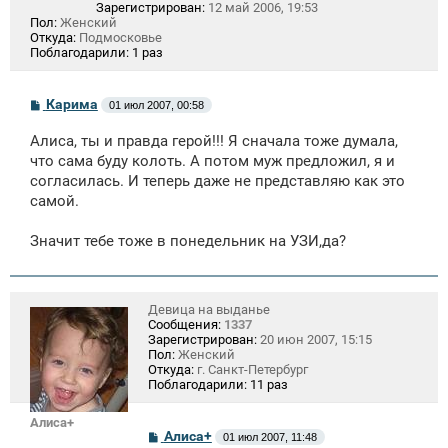
Зарегистрирован:
12 май 2006, 19:53
Пол:
Женский
Откуда:
Подмосковье
Поблагодарили:
1 раз
С
Карима
01 июл 2007, 00:58
о
о
Алиса, ты и правда герой!!! Я сначала тоже думала,
б
щ
что сама буду колоть. А потом муж предложил, я и
е
согласилась. И теперь даже не представляю как это
н
самой.
и
е
Значит тебе тоже в понедельник на УЗИ,да?
Девица на выданье
Сообщения:
1337
Зарегистрирован:
20 июн 2007, 15:15
Пол:
Женский
Откуда:
г. Санкт-Петербург
Поблагодарили:
11 раз
Алиса+
С
Алиса+
01 июл 2007, 11:48