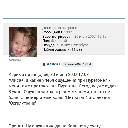
Девица на выданье
Сообщения:
1337
Зарегистрирован:
20 июн 2007, 15:15
Пол:
Женский
Откуда:
г. Санкт-Петербург
Поблагодарили:
11 раз
Алиса+
С
Алиса+
30 июн 2007, 17:54
о
о
Карима писал(а) сб, 30 июня 2007 17:08
б
щ
Алиса+, и какие у тебя ощущения при Пурегоне? У
е
меня тоже протокол на Пурегоне. Сегодня уже будет
н
8 укол. Ощущения как перед месяными, но это не
и
е
боль. С четверга еще колю "Цетротид", это аналог
"Оргалутрана"
Привет! Ну ощущения- да по большому счету