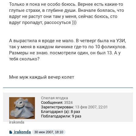
Только я пока не особо боюсь. Вернее есть какие-то
глупые страхи, в глубине души. Вначале боялась, что
вдруг не растут они там у меня, сейчас боюсь, сто
вдруг пропадут, рассосуться )))
А вырастила я вроде не мало. В четверг была на УЗИ,
так у меня в каждом яичнике где-то по 10 фоликулов.
Размеры не знаю. посмотрели один, он был 13. А у
тебя сколько?
Мне муж каждый вечер колет
Спелая ягодка
Сообщения:
3524
Зарегистрирован:
13 фев 2007, 22:01
Благодарил (а):
8 раз
Поблагодарили:
9 раз
irakonda
С
irakonda
30 июн 2007, 18:10
о