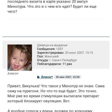
щ
последнего визита в карте указано 20 ампул
е
Менопура. Что это и с чем его едят? Будет ли еще
н
чего?
и
е
Девица на выданье
Сообщения:
1337
Зарегистрирован:
20 июн 2007, 15:15
Пол:
Женский
Откуда:
г. Санкт-Петербург
Поблагодарили:
11 раз
Алиса+
С
Алиса+
30 июн 2007, 15:59
о
о
Привет, Викулька! Что такое у Менопур не знаю. Сама
б
щ
сижу на пурегоне. Но что-то еще будет. Это точно.
е
Мне уже во время стимуляции выписали препарат
н
который блокирует овуляцию. Вот.
и
е
А вообще спроси у врача, должен по хорошему