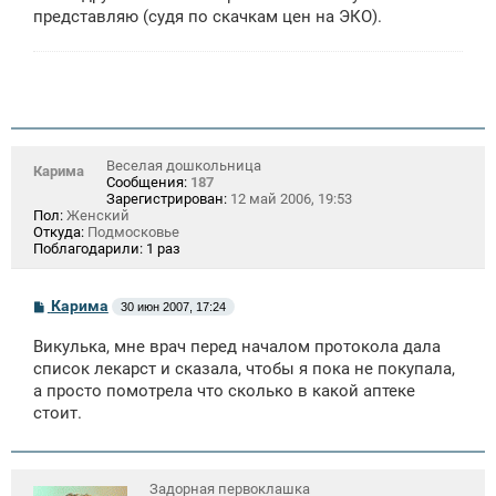
представляю (судя по скачкам цен на ЭКО).
Веселая дошкольница
Карима
Сообщения:
187
Зарегистрирован:
12 май 2006, 19:53
Пол:
Женский
Откуда:
Подмосковье
Поблагодарили:
1 раз
С
Карима
30 июн 2007, 17:24
о
о
Викулька, мне врач перед началом протокола дала
б
щ
список лекарст и сказала, чтобы я пока не покупала,
е
а просто помотрела что сколько в какой аптеке
н
стоит.
и
е
Задорная первоклашка