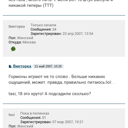
е
никакой гиперы (ТТТ)
Только зачали
Викторка
Сообщения:
24
Зарегистрирован:
23 апр 2007, 13:54
Пол:
Женский
Откуда:
Москва
С
Викторка
21 май 2007, 10:25
о
о
Гормоны играют не то слово . Больше никаких
б
щ
ощущений, может. правда, правильно питаюсь:lol: .
е
н
tasi, 18 это круто! А подсадили сколько?
и
е
Пока в пеленках
tasi
Сообщения:
51
Зарегистрирован:
07 мар 2007, 19:21
Пол:
Женский