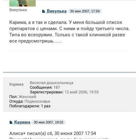
Викулька
С
Викулька
30 июн 2007, 17:59
о
о
Карима, а я так и сделала. У меня большой список
б
щ
препаратов с ценами. С ними и пойду третьего числа.
е
Типа во всеоружии. Только с такой клиникой разве
н
все предусмотришь.......
и
е
Веселая дошкольница
Карима
Сообщения:
187
Зарегистрирован:
12 май 2006, 19:53
Пол:
Женский
Откуда:
Подмосковье
Поблагодарили:
1 раз
С
Карима
30 июн 2007, 18:02
о
о
Алиса+ писал(а) сб, 30 июня 2007 17:54
б
щ