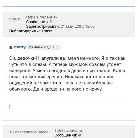
е
Пока в пеленках
morry
Сообщения:
91
Зарегистрирован:
21 май 2007, 18:00
Поблагодарили:
3 раза
С
morry
28 май 2007, 13:55
о
о
Ой, девочки! Напугали вы меня немного. Я и так как
б
щ
чуть что в слезы. А теперь муж мой совсем утонет
е
наверное. У меня сегодня 6 день в протоколе. Колю
н
пока только диферелин. Никаких посторонних
и
е
ощущений не заметила. Пока не плачу больше
обычного. Да и вроде ни на кого не кричу.
[
Только зачали
13-счастливое число
Сообщения:
40