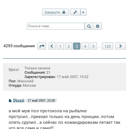
Закрыто
Поиск
Расширенный п
Страница
3
из
123
4293 сообщения
1
2
3
4
5
123
…
Пред.
Сл
Только зачали
Djuzzi
Сообщения:
21
Зарегистрирован:
17 май 2007, 19:32
Пол:
Женский
Откуда:
Москва
С
Djuzzi
17 май 2007, 22:00
о
о
а мой муж пол протокола на рыбалке
б
щ
протусил...приехал только на день пункции..потом
е
опять срулил...а сейчас по командировкам летает так
н
что все сама и сама!!!
и