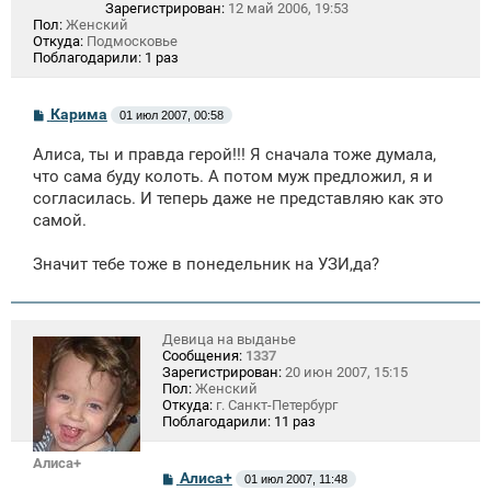
Зарегистрирован:
12 май 2006, 19:53
Пол:
Женский
Откуда:
Подмосковье
Поблагодарили:
1 раз
С
Карима
01 июл 2007, 00:58
о
о
Алиса, ты и правда герой!!! Я сначала тоже думала,
б
щ
что сама буду колоть. А потом муж предложил, я и
е
согласилась. И теперь даже не представляю как это
н
самой.
и
е
Значит тебе тоже в понедельник на УЗИ,да?
Девица на выданье
Сообщения:
1337
Зарегистрирован:
20 июн 2007, 15:15
Пол:
Женский
Откуда:
г. Санкт-Петербург
Поблагодарили:
11 раз
Алиса+
С
Алиса+
01 июл 2007, 11:48