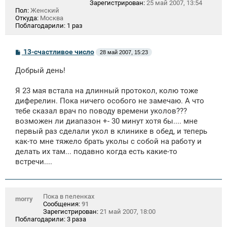
Зарегистрирован:
25 май 2007, 13:54
Пол:
Женский
Откуда:
Москва
Поблагодарили:
1 раз
С
13-счастливое число
28 май 2007, 15:23
о
о
Добрый день!
б
щ
е
Я 23 мая встала на длинный протокол, колю тоже
н
диферелин. Пока ничего особого не замечаю. А что
и
е
тебе сказал врач по поводу времени уколов???
возможен ли диапазон +- 30 минут хотя бы.... мне
первый раз сделали укол в клинике в обед, и теперь
как-то мне тяжело брать уколы с собой на работу и
делать их там... подавно когда есть какие-то
встречи....
Пока в пеленках
morry
Сообщения:
91
Зарегистрирован:
21 май 2007, 18:00
Поблагодарили:
3 раза