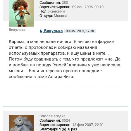
Сообщения:
283
Зарегистрирован:
09 сен 2006, 00:10
Пол:
Женский
Откуда:
Москва
Викулька
С
Викулька
30 июн 2007, 17:30
о
о
Карима, а мне не дали ничего. Я читаю на форуме
б
щ
отчеты о протоколах и собираю названия
е
используемых препаратов, и ищу цены в нете...
н
Потом буду сравнивать с тем, что предложат мне. Да
и
е
и вообще по поводу "своей" клиники я уже написала
мысли.... Если интересно прочти последние
сообщения в теме Альтра-Вита.
Спелая ягодка
Сообщения:
3524
Зарегистрирован:
13 фев 2007, 22:01
Благодарил (а):
8 раз