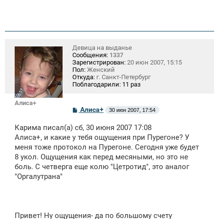
Девица на выданье
Сообщения:
1337
Зарегистрирован:
20 июн 2007, 15:15
Пол:
Женский
Откуда:
г. Санкт-Петербург
Поблагодарили:
11 раз
Алиса+
С
Алиса+
30 июн 2007, 17:54
о
о
Карима писал(а) сб, 30 июня 2007 17:08
б
щ
Алиса+, и какие у тебя ощущения при Пурегоне? У
е
меня тоже протокол на Пурегоне. Сегодня уже будет
н
8 укол. Ощущения как перед месяными, но это не
и
е
боль. С четверга еще колю "Цетротид", это аналог
"Оргалутрана"
Привет! Ну ощущения- да по большому счету