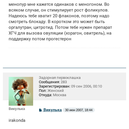
менопур мне кажется одинаков с меногоном. Во
всяком случае, он стимулирует рост фоликулов.
Надеюсь тебе хватит 20 флаконов, поэтому надо
смотреть блокаду. В коротком это может быть
оргалутран, цитротид. Потом тебе нужен препарат
ХГЧ для вызова овуляции (хорагон, овитрель), на
поддержку потом прогестерон
Задорная первоклашка
Сообщения:
283
Зарегистрирован:
09 сен 2006, 00:10
Пол:
Женский
Откуда:
Москва
Викулька
С
Викулька
30 июн 2007, 18:44
о
о
irakonda
б
щ