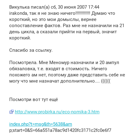
о
Викулька писал(а) сб, 30 июня 2007 17:44
б
щ
irakonda, так я не знаю ничего!!!!!!!!!!!! Думаю что
е
короткий, но это мои домыслы, вернее
н
сопоставление фактов. Раз мне не назначили на 21
и
е
день цикла, а сказали прийти на первый, значит
короткий.
Спасибо за ссылку.
Посмотрела. Мне Меномур назначили и 20 ампул
обязаловка, т.е. входят в стоимость. Ничего
похожего ам нет, поэтому даже представить себе не
могу что мне назначат дополнительно.... ((((((
Посмотри вот тут ещё
http://www.probirka.ru/eco-nomika-3.htm
index.php?t=msg&th=5638&am
p;start=0&S=66a551a78ac9d1420fc3171c2fc0e6f7