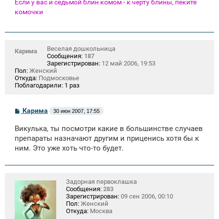
Если у вас и седьмой блин комом - к черту блины, пеките
комочки
Веселая дошкольница
Карима
Сообщения:
187
Зарегистрирован:
12 май 2006, 19:53
Пол:
Женский
Откуда:
Подмосковье
Поблагодарили:
1 раз
С
Карима
30 июн 2007, 17:55
о
о
Викулька, ты посмотри какие в большинстве случаев
б
щ
препараты назначают другим и приценись хотя бы к
е
ним. Это уже хоть что-то будет.
н
и
е
Задорная первоклашка
Сообщения:
283
Зарегистрирован:
09 сен 2006, 00:10
Пол:
Женский
Откуда:
Москва