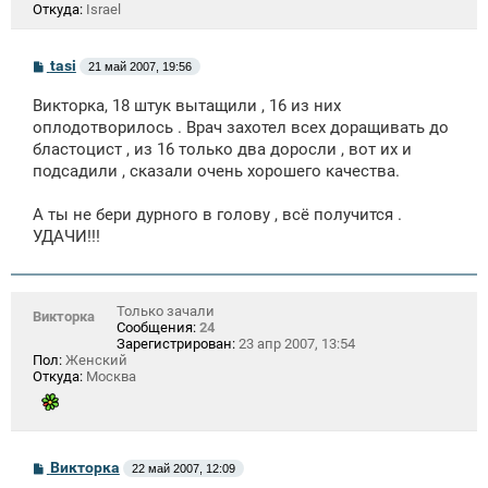
Откуда:
Israel
С
tasi
21 май 2007, 19:56
о
о
Викторка, 18 штук вытащили , 16 из них
б
щ
оплодотворилось . Врач захотел всех доращивать до
е
бластоцист , из 16 только два доросли , вот их и
н
подсадили , сказали очень хорошего качества.
и
е
А ты не бери дурного в голову , всё получится .
УДАЧИ!!!
Только зачали
Викторка
Сообщения:
24
Зарегистрирован:
23 апр 2007, 13:54
Пол:
Женский
Откуда:
Москва
С
Викторка
22 май 2007, 12:09
о