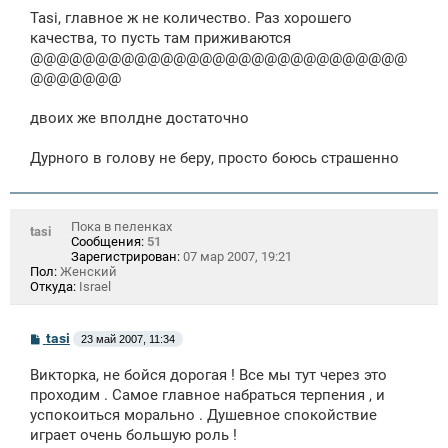
о
Tasi, главное ж не количество. Раз хорошего
б
щ
качества, то пусть там приживаются
е
@@@@@@@@@@@@@@@@@@@@@@@@@@@@@
н
@@@@@@@
и
е
двоих же вполдне достаточно
Дурного в голову не беру, просто боюсь страшенно
Пока в пеленках
tasi
Сообщения:
51
Зарегистрирован:
07 мар 2007, 19:21
Пол:
Женский
Откуда:
Israel
С
tasi
23 май 2007, 11:34
о
о
Викторка, не бойся дорогая ! Все мы тут через это
б
щ
проходим . Самое главное набраться терпения , и
е
успокоиться морально . Душевное спокойствие
н
играет очень большую роль !
и