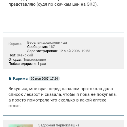
представляю (судя по скачкам цен на ЭКО).
Веселая дошкольница
Карима
Сообщения:
187
Зарегистрирован:
12 май 2006, 19:53
Пол:
Женский
Откуда:
Подмосковье
Поблагодарили:
1 раз
С
Карима
30 июн 2007, 17:24
о
о
Викулька, мне врач перед началом протокола дала
б
щ
список лекарст и сказала, чтобы я пока не покупала,
е
а просто помотрела что сколько в какой аптеке
н
стоит.
и
е
Задорная первоклашка