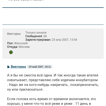
е
Только зачали
Викторка
Сообщения:
24
Зарегистрирован:
23 апр 2007, 13:54
Пол:
Женский
Откуда:
Москва
С
Викторка
19 май 2007, 18:11
о
о
А я бы не смогла всё одна. И так иногда такая апатия
б
щ
охватывает, представляю себя ходячим инкубатором
е
. Надо же на кого-нибудь накричать , покапризничать,
н
ну или приласкаться .
и
е
Если голова хоть время от времени включается, это
хорошо, у меня что-то всё реже и реже . 11 день в