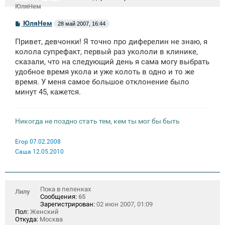
ЮляНем
С
ЮляНем
28 май 2007, 16:44
о
о
Привет, девчонки! Я точно про диферелин не знаю, я
б
щ
колола супрефакт, первый раз укололи в клинике,
е
сказали, что на следующий день я сама могу выбрать
н
удобное время укола и уже колоть в одно и то же
и
е
время. У меня самое большое отклонение было
минут 45, кажется.
Никогда не поздно стать тем, кем ты мог бы быть
Егор 07.02.2008
Саша 12.05.2010
Пока в пеленках
Лилу
Сообщения:
65
Зарегистрирован:
02 июн 2007, 01:09
Пол:
Женский
Откуда:
Москва