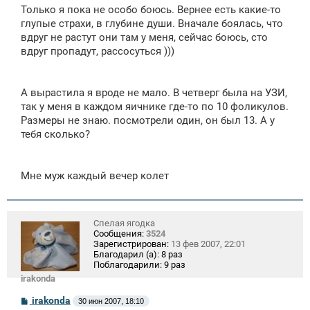
Только я пока не особо боюсь. Вернее есть какие-то
глупые страхи, в глубине души. Вначале боялась, что
вдруг не растут они там у меня, сейчас боюсь, сто
вдруг пропадут, рассосуться )))
А вырастила я вроде не мало. В четверг была на УЗИ,
так у меня в каждом яичнике где-то по 10 фоликулов.
Размеры не знаю. посмотрели один, он был 13. А у
тебя сколько?
Мне муж каждый вечер колет
Спелая ягодка
Сообщения:
3524
Зарегистрирован:
13 фев 2007, 22:01
Благодарил (а):
8 раз
Поблагодарили:
9 раз
irakonda
С
irakonda
30 июн 2007, 18:10
о