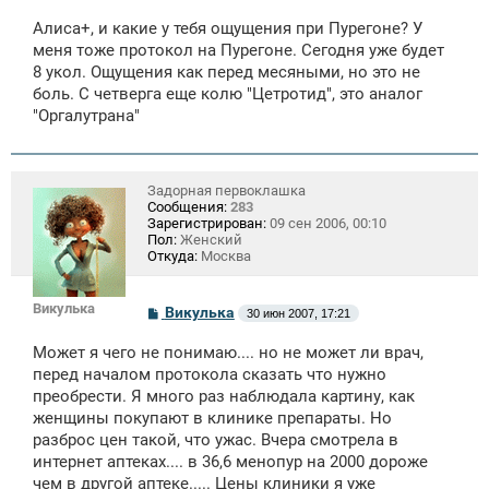
о
о
Алиса+, и какие у тебя ощущения при Пурегоне? У
б
щ
меня тоже протокол на Пурегоне. Сегодня уже будет
е
8 укол. Ощущения как перед месяными, но это не
н
боль. С четверга еще колю "Цетротид", это аналог
и
е
"Оргалутрана"
Задорная первоклашка
Сообщения:
283
Зарегистрирован:
09 сен 2006, 00:10
Пол:
Женский
Откуда:
Москва
Викулька
С
Викулька
30 июн 2007, 17:21
о
о
Может я чего не понимаю.... но не может ли врач,
б
щ
перед началом протокола сказать что нужно
е
преобрести. Я много раз наблюдала картину, как
н
женщины покупают в клинике препараты. Но
и
е
разброс цен такой, что ужас. Вчера смотрела в
интернет аптеках.... в 36,6 менопур на 2000 дороже
чем в другой аптеке..... Цены клиники я уже