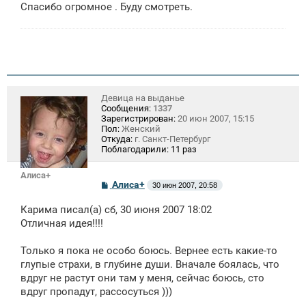
е
Спасибо огромное . Буду смотреть.
н
и
е
Девица на выданье
Сообщения:
1337
Зарегистрирован:
20 июн 2007, 15:15
Пол:
Женский
Откуда:
г. Санкт-Петербург
Поблагодарили:
11 раз
Алиса+
С
Алиса+
30 июн 2007, 20:58
о
о
Карима писал(а) сб, 30 июня 2007 18:02
б
щ
Отличная идея!!!!
е
н
Только я пока не особо боюсь. Вернее есть какие-то
и
е
глупые страхи, в глубине души. Вначале боялась, что
вдруг не растут они там у меня, сейчас боюсь, сто
вдруг пропадут, рассосуться )))