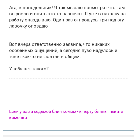
о
о
Ага, в понедельник! Я так мыслю посмотрят что там
б
щ
выросло и опять что-то назначат. Я уже в нахалку на
е
работу опаздываю. Один раз отпрошусь, три под эту
н
лавочку опоздаю
и
е
Вот вчера ответственно заявила, что никаких
особенных ощущений, а сегодня пузо надулось и
тянет как-то не фонтан в общем.
У тебя нет такого?
Если у вас и седьмой блин комом - к черту блины, пеките
комочки