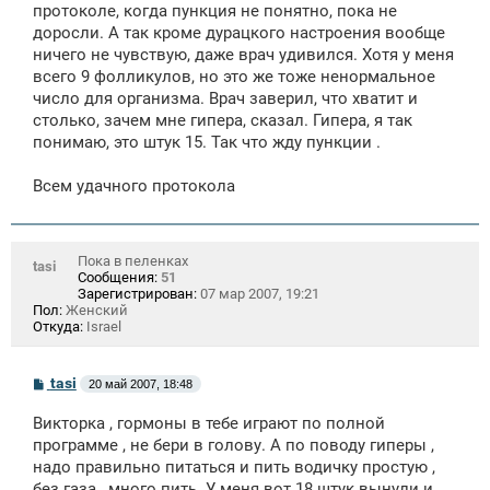
протоколе, когда пункция не понятно, пока не
доросли. А так кроме дурацкого настроения вообще
ничего не чувствую, даже врач удивился. Хотя у меня
всего 9 фолликулов, но это же тоже ненормальное
число для организма. Врач заверил, что хватит и
столько, зачем мне гипера, сказал. Гипера, я так
понимаю, это штук 15. Так что жду пункции .
Всем удачного протокола
Пока в пеленках
tasi
Сообщения:
51
Зарегистрирован:
07 мар 2007, 19:21
Пол:
Женский
Откуда:
Israel
С
tasi
20 май 2007, 18:48
о
о
Викторка , гормоны в тебе играют по полной
б
щ
программе , не бери в голову. А по поводу гиперы ,
е
надо правильно питаться и пить водичку простую ,
н
без газа , много пить. У меня вот 18 штук вынули и
и