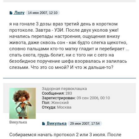
С
Лилу
14 июн 2007, 12:10
о
о
я на гонале 3 дозы враз третий день в коротком
б
щ
протоколе. Завтра - УЗИ. После двух уколов уже!
е
начались перепады настроения, ощущения внизу
н
живота, даже сквозь сон - как будто слегка щекотно,
и
е
словно пальцами кто-то матку гладит и перебирает ...
спать охота, грудь болит, ни с того ни с сего на
безобидное поручение шефа взорвалась и залилась
слезьми. Что это со мной? И что ж дальше-то?
Задорная первоклашка
Сообщения:
283
Зарегистрирован:
09 сен 2006, 00:10
Пол:
Женский
Откуда:
Москва
Викулька
С
Викулька
29 июн 2007, 17:54
о
о
Собираемся начать протокол 2 или 3 июля. После
б