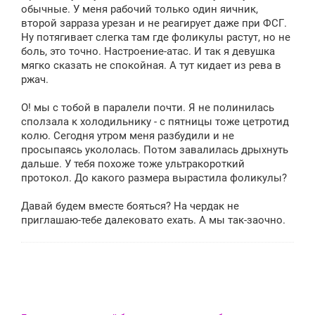
обычные. У меня рабочий только один яичник,
второй зарраза урезан и не реагирует даже при ФСГ.
Ну потягивает слегка там где фоликулы растут, но не
боль, это точно. Настроение-атас. И так я девушка
мягко сказать не спокойная. А тут кидает из рева в
ржач.
О! мы с тобой в паралели почти. Я не полинилась
сползала к холодильнику - с пятницы тоже цетротид
колю. Сегодня утром меня разбудили и не
просыпаясь укололась. Потом завалилась дрыхнуть
дальше. У тебя похоже тоже ультракороткий
протокол. До какого размера вырастила фоликулы?
Давай будем вместе бояться? На чердак не
приглашаю-тебе далековато ехать. А мы так-заочно.