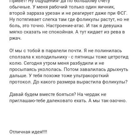
Привет! Ну ощущения- да по большому счету
е
обычные. У меня рабочий только один яичник,
н
второй зарраза урезан и не реагирует даже при ФСГ.
и
е
Ну потягивает слегка там где фоликулы растут, но не
боль, это точно. Настроение-атас. И так я девушка
мягко сказать не спокойная. А тут кидает из рева в
ржач.
О! мы с тобой в паралели почти. Я не полинилась
сползала к холодильнику - с пятницы тоже цетротид
колю. Сегодня утром меня разбудили и не
просыпаясь укололась. Потом завалилась дрыхнуть
дальше. У тебя похоже тоже ультракороткий
протокол. До какого размера вырастила фоликулы?
Давай будем вместе бояться? На чердак не
приглашаю-тебе далековато ехать. А мы так-заочно.
Отличная идея!!!!