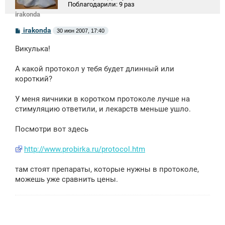
Поблагодарили:
9 раз
irakonda
С
irakonda
30 июн 2007, 17:40
о
о
Викулька!
б
щ
е
А какой протокол у тебя будет длинный или
н
короткий?
и
е
У меня яичники в коротком протоколе лучше на
стимуляцию ответили, и лекарств меньше ушло.
Посмотри вот здесь
http://www.probirka.ru/protocol.htm
там стоят препараты, которые нужны в протоколе,
можешь уже сравнить цены.