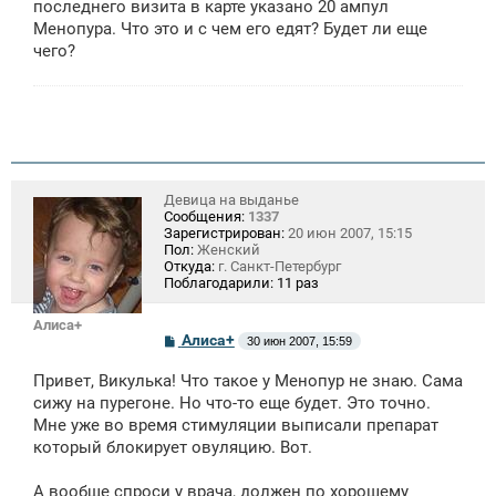
щ
последнего визита в карте указано 20 ампул
е
Менопура. Что это и с чем его едят? Будет ли еще
н
чего?
и
е
Девица на выданье
Сообщения:
1337
Зарегистрирован:
20 июн 2007, 15:15
Пол:
Женский
Откуда:
г. Санкт-Петербург
Поблагодарили:
11 раз
Алиса+
С
Алиса+
30 июн 2007, 15:59
о
о
Привет, Викулька! Что такое у Менопур не знаю. Сама
б
щ
сижу на пурегоне. Но что-то еще будет. Это точно.
е
Мне уже во время стимуляции выписали препарат
н
который блокирует овуляцию. Вот.
и
е
А вообще спроси у врача, должен по хорошему