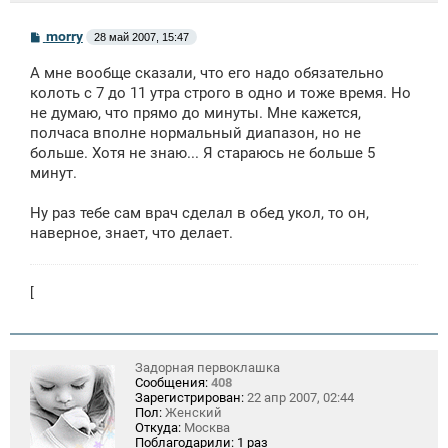
С
morry
28 май 2007, 15:47
о
о
А мне вообще сказали, что его надо обязательно
б
щ
колоть с 7 до 11 утра строго в одно и тоже время. Но
е
не думаю, что прямо до минуты. Мне кажется,
н
полчаса вполне нормальный диапазон, но не
и
е
больше. Хотя не знаю... Я стараюсь не больше 5
минут.
Ну раз тебе сам врач сделал в обед укол, то он,
наверное, знает, что делает.
[
Задорная первоклашка
Сообщения:
408
Зарегистрирован:
22 апр 2007, 02:44
Пол:
Женский
Откуда:
Москва
Поблагодарили:
1 раз