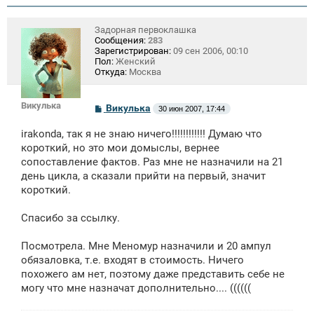
Задорная первоклашка
Сообщения:
283
Зарегистрирован:
09 сен 2006, 00:10
Пол:
Женский
Откуда:
Москва
Викулька
С
Викулька
30 июн 2007, 17:44
о
о
irakonda, так я не знаю ничего!!!!!!!!!!!! Думаю что
б
щ
короткий, но это мои домыслы, вернее
е
сопоставление фактов. Раз мне не назначили на 21
н
день цикла, а сказали прийти на первый, значит
и
е
короткий.
Спасибо за ссылку.
Посмотрела. Мне Меномур назначили и 20 ампул
обязаловка, т.е. входят в стоимость. Ничего
похожего ам нет, поэтому даже представить себе не
могу что мне назначат дополнительно.... ((((((