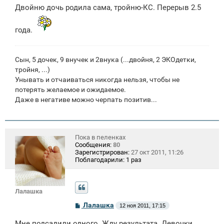
Двойню дочь родила сама, тройню-КС. Перерыв 2.5
года.
Сын, 5 дочек, 9 внучек и 2внука (...двойня, 2 ЭКОдетки,
тройня, ...)
Унывать и отчаиваться никогда нельзя, чтобы не
потерять желаемое и ожидаемое.
Даже в негативе можно черпать позитив...
Пока в пеленках
Сообщения:
80
Зарегистрирован:
27 окт 2011, 11:26
Поблагодарили:
1 раз
Лалашка
С
Лалашка
12 ноя 2011, 17:15
о
о
Мне подсадили одного. Жду результата. Девочки,