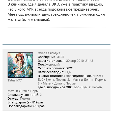
В клинике, где я делала ЭКО, уже в практику введно,
что у кого МФ, всегда подсаживают трехдневочек.
Мне подсаживали двух трехдневочек, прижился один
малыш (или малышка).
Спелая ягодка
Сообщения:
3135
Зарегистрирован:
30 апр 2010, 21:43
Пол:
Женский
Сколько попыток ЭКО:
3
Стаж бесплодия:
11,5
В каких клиниках проводилось лечение:
1.
БэбиБум. г. Пермь; 2. - Мать и Дитя г. Пермь;
Tatusik77
3. - Мать и Дитя г. Пермь
Где было удачное ЭКО:
БэбиБум. г. Пермь,
Мать и Дитя г. Пермь
Сколько у вас детей:
2
Откуда:
Пермь
Благодарил (а):
819 раз
Поблагодарили:
610 раз