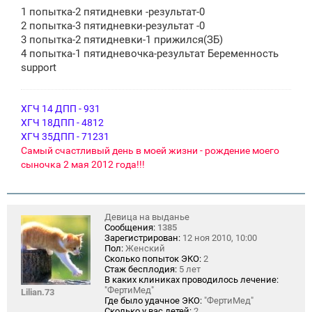
о
1 попытка-2 пятидневки -результат-0
б
щ
2 попытка-3 пятидневки-результат -0
е
3 попытка-2 пятидневки-1 прижился(ЗБ)
н
4 попытка-1 пятидневочка-результат Беременность
и
е
support
ХГЧ 14 ДПП - 931
ХГЧ 18ДПП - 4812
ХГЧ 35ДПП - 71231
Самый счастливый день в моей жизни - рождение моего
сыночка 2 мая 2012 года!!!
Девица на выданье
Сообщения:
1385
Зарегистрирован:
12 ноя 2010, 10:00
Пол:
Женский
Сколько попыток ЭКО:
2
Стаж бесплодия:
5 лет
В каких клиниках проводилось лечение:
"ФертиМед"
Lilian.73
Где было удачное ЭКО:
"ФертиМед"
Сколько у вас детей:
2