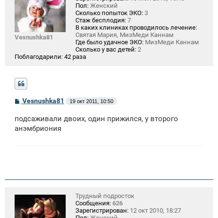
Пол:
Женский
Сколько попыток ЭКО:
3
Стаж бесплодия:
7
В каких клиниках проводилось лечение:
Святая Мария, МизМеди Каннам
Vesnushka81
Где было удачное ЭКО:
МизМеди Каннам
Сколько у вас детей:
2
Поблагодарили:
42 раза
С
Vesnushka81
19 окт 2011, 10:50
о
о
подсаживали двоих, один прижился, у второго
б
щ
анэмбриония
е
н
и
е
Трудный подросток
Сообщения:
626
Зарегистрирован:
12 окт 2010, 18:27
Пол:
Женский