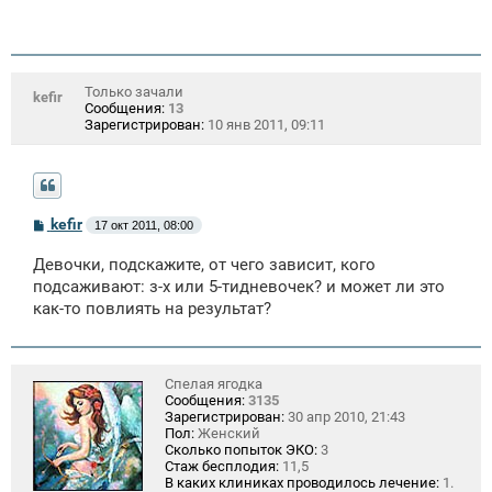
Только зачали
kefir
Сообщения:
13
Зарегистрирован:
10 янв 2011, 09:11
С
kefir
17 окт 2011, 08:00
о
о
Девочки, подскажите, от чего зависит, кого
б
щ
подсаживают: з-х или 5-тидневочек? и может ли это
е
как-то повлиять на результат?
н
и
е
Спелая ягодка
Сообщения:
3135
Зарегистрирован:
30 апр 2010, 21:43
Пол:
Женский
Сколько попыток ЭКО:
3
Стаж бесплодия:
11,5
В каких клиниках проводилось лечение:
1.