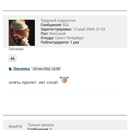
Трудный подросток
Сообщения:
523
Зарегистрирован:
13 май 2009, 21:53
Пол:
Женский
Откуда:
Санкт-Петербург
Поблагодарили:
1 раз
Овсянка
С
Овсянка
23 сен 2011, 12:05
о
о
б
опять пролет. нет слов!
щ
е
н
и
е
Только зачали
lena018
Сообщения:
9