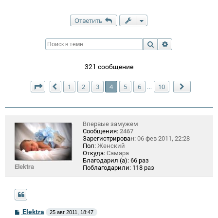
Ответить
Поиск
Расширенный п
321 сообщение
Страница
4
из
10
1
2
3
4
5
6
10
…
Пред.
След.
Впервые замужем
Сообщения:
2467
Зарегистрирован:
06 фев 2011, 22:28
Пол:
Женский
Откуда:
Самара
Благодарил (а):
66 раз
Elektra
Поблагодарили:
118 раз
С
Elektra
25 авг 2011, 18:47
о