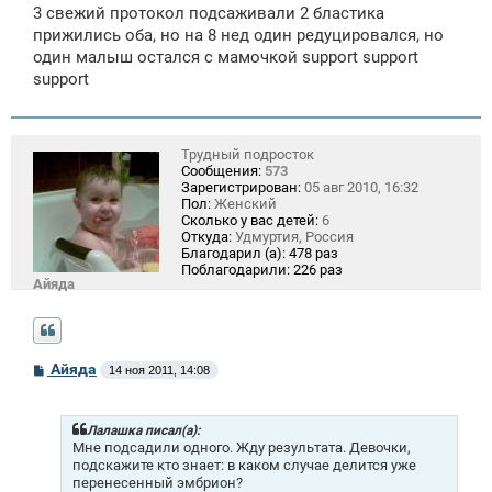
3 свежий протокол подсаживали 2 бластика
и
е
прижились оба, но на 8 нед один редуцировался, но
один малыш остался с мамочкой support support
support
Трудный подросток
Сообщения:
573
Зарегистрирован:
05 авг 2010, 16:32
Пол:
Женский
Сколько у вас детей:
6
Откуда:
Удмуртия, Россия
Благодарил (а):
478 раз
Поблагодарили:
226 раз
Айяда
С
Айяда
14 ноя 2011, 14:08
о
о
б
щ
Лалашка писал(а):
е
Мне подсадили одного. Жду результата. Девочки,
н
подскажите кто знает: в каком случае делится уже
и
перенесенный эмбрион?
е