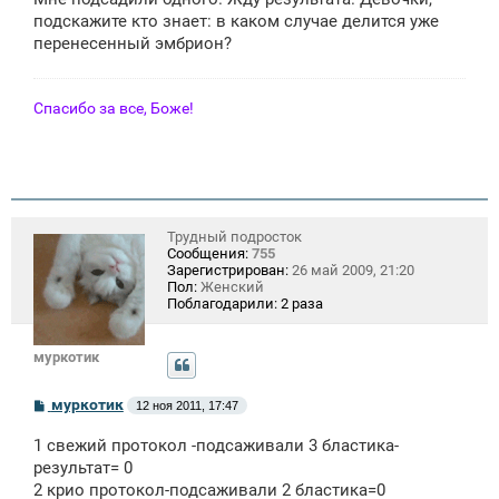
б
щ
подскажите кто знает: в каком случае делится уже
е
перенесенный эмбрион?
н
и
е
Спасибо за все, Боже!
Трудный подросток
Сообщения:
755
Зарегистрирован:
26 май 2009, 21:20
Пол:
Женский
Поблагодарили:
2 раза
муркотик
С
муркотик
12 ноя 2011, 17:47
о
о
1 свежий протокол -подсаживали 3 бластика-
б
щ
результат= 0
е
2 крио протокол-подсаживали 2 бластика=0
н