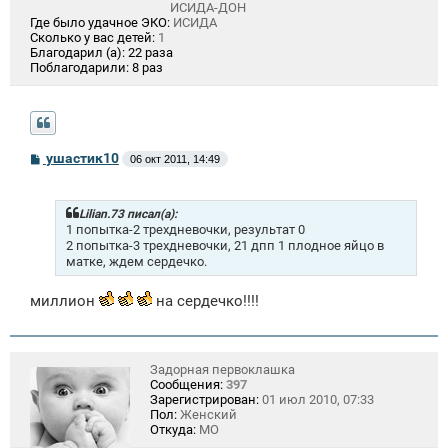
ИСИДА-ДОН
Где было удачное ЭКО:
ИСИДА
Сколько у вас детей:
1
Благодарил (а):
22 раза
Поблагодарили:
8 раз
С
ушастик10
06 окт 2011, 14:49
о
о
б
щ
Lilian.73 писал(а):
е
1 попытка-2 трехдневочки, результат 0
н
2 попытка-3 трехдневочки, 21 дпп 1 плодное яйцо в
и
матке, ждем сердечко.
е
миллион
на сердечко!!!!
Задорная первоклашка
Сообщения:
397
Зарегистрирован:
01 июл 2010, 07:33
Пол:
Женский
Откуда:
МО