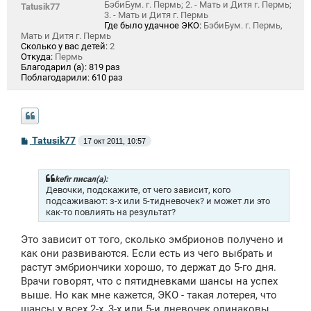
БэбиБум. г. Пермь; 2. - Мать и Дитя г. Пермь;
Tatusik77
3. - Мать и Дитя г. Пермь
Где было удачное ЭКО:
БэбиБум. г. Пермь,
Мать и Дитя г. Пермь
Сколько у вас детей:
2
Откуда:
Пермь
Благодарил (а):
819 раз
Поблагодарили:
610 раз
С
Tatusik77
17 окт 2011, 10:57
о
о
б
щ
kefir писал(а):
е
Девочки, подскажите, от чего зависит, кого
н
подсаживают: з-х или 5-тидневочек? и может ли это
и
как-то повлиять на результат?
е
Это зависит от того, сколько эмбрионов получено и
как они развиваются. Если есть из чего выбрать и
растут эмбриончики хорошо, то держат до 5-го дня.
Врачи говорят, что с пятидневками шансы на успех
выше. Но как мне кажется, ЭКО - такая лотерея, что
шансы у всех 2-х, 3-х или 5-и дневочек одинаковы.