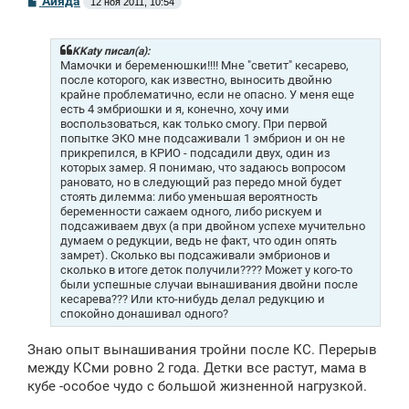
Айяда
12 ноя 2011, 10:54
о
о
б
щ
KKaty писал(а):
е
Мамочки и беременюшки!!!! Мне "светит" кесарево,
н
после которого, как известно, выносить двойню
и
крайне проблематично, если не опасно. У меня еще
е
есть 4 эмбриошки и я, конечно, хочу ими
воспользоваться, как только смогу. При первой
попытке ЭКО мне подсаживали 1 эмбрион и он не
прикрепился, в КРИО - подсадили двух, один из
которых замер. Я понимаю, что задаюсь вопросом
рановато, но в следующий раз передо мной будет
стоять дилемма: либо уменьшая вероятность
беременности сажаем одного, либо рискуем и
подсаживаем двух (а при двойном успехе мучительно
думаем о редукции, ведь не факт, что один опять
замрет). Сколько вы подсаживали эмбрионов и
сколько в итоге деток получили???? Может у кого-то
были успешные случаи вынашивания двойни после
кесарева??? Или кто-нибудь делал редукцию и
спокойно донашивал одного?
Знаю опыт вынашивания тройни после КС. Перерыв
между КСми ровно 2 года. Детки все растут, мама в
кубе -особое чудо с большой жизненной нагрузкой.