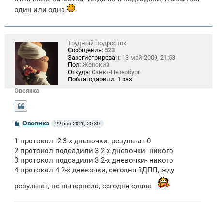
н
и
один или одна
е
Трудный подросток
Сообщения:
523
Зарегистрирован:
13 май 2009, 21:53
Пол:
Женский
Откуда:
Санкт-Петербург
Поблагодарили:
1 раз
Овсянка
С
Овсянка
22 сен 2011, 20:39
о
о
1 протокол- 2 3-х дневочки. результат-0
б
щ
2 протокол подсадили 3 2-х дневочки- никого
е
3 протокол подсадили 3 2-х дневочки- никого
н
4 протокол 4 2-х дневочки, сегодня 8ДПП, жду
и
е
результат, не вытерпела, сегодня сдала