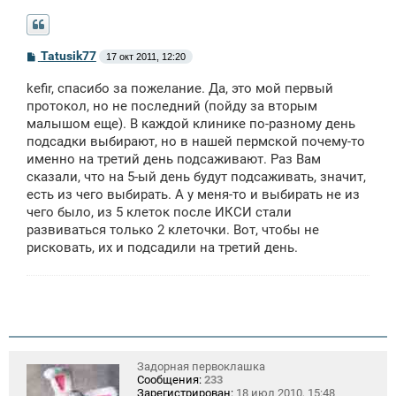
С
Tatusik77
17 окт 2011, 12:20
о
о
kefir, спасибо за пожелание. Да, это мой первый
б
щ
протокол, но не последний (пойду за вторым
е
малышом еще). В каждой клинике по-разному день
н
подсадки выбирают, но в нашей пермской почему-то
и
е
именно на третий день подсаживают. Раз Вам
сказали, что на 5-ый день будут подсаживать, значит,
есть из чего выбирать. А у меня-то и выбирать не из
чего было, из 5 клеток после ИКСИ стали
развиваться только 2 клеточки. Вот, чтобы не
рисковать, их и подсадили на третий день.
Задорная первоклашка
Сообщения:
233
Зарегистрирован:
18 июл 2010, 15:48