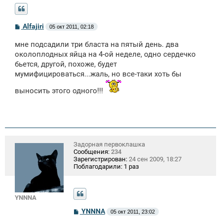
С
Alfajiri
05 окт 2011, 02:18
о
о
мне подсадили три бласта на пятый день. два
б
щ
околоплодных яйца на 4-ой неделе, одно сердечко
е
бьется, другой, похоже, будет
н
мумифицироваться...жаль, но все-таки хоть бы
и
е
выносить этого одного!!!
Задорная первоклашка
Сообщения:
234
Зарегистрирован:
24 сен 2009, 18:27
Поблагодарили:
1 раз
YNNNA
С
YNNNA
05 окт 2011, 23:02
о