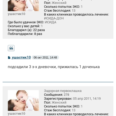
Пол:
Женский
Сколько попыток ЭКО:
1
Стаж бесплодия:
13
ушастик10
В каких клиниках проводилось лечение:
ИСИДА-ДОН
Где было удачное ЭКО:
ИСИДА
Сколько у вас детей:
1
Благодарил (а):
22 раза
Поблагодарили:
8 раз
С
ушастик10
06 окт 2011, 14:48
о
о
подсадили 3 з-х дневочки, прижилась 1 доченька
б
щ
е
н
и
е
Задорная первоклашка
Сообщения:
278
Зарегистрирован:
05 апр 2011, 14:19
Пол:
Женский
Сколько попыток ЭКО:
1
Стаж бесплодия:
13
ушастик10
В каких клиниках проводилось лечение: