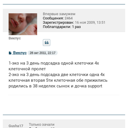
Впервые замужем
Сообщения:
2464
Зарегистрирован:
16 ноя 2009, 13:51
Поблагодарили:
1 раз
Викпус
С
Викпус
28 окт 2011, 22:17
о
о
1-эко на 3 день подсадка одной клеточки 4х
б
щ
клеточной пролет
е
2-эко на 3 день подсадка две клеточки одна 4х
н
клеточная вторая 5ти клеточная обе прижились
и
е
родились в 38 неделек сынок и дочка support
Только зачали
Gusha17