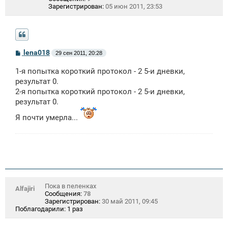
Зарегистрирован:
05 июн 2011, 23:53
С
lena018
29 сен 2011, 20:28
о
о
1-я попытка короткий протокол - 2 5-и дневки,
б
щ
результат 0.
е
2-я попытка короткий протокол - 2 5-и дневки,
н
результат 0.
и
е
Я почти умерла...
Пока в пеленках
Alfajiri
Сообщения:
78
Зарегистрирован:
30 май 2011, 09:45
Поблагодарили:
1 раз