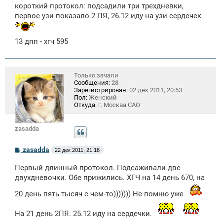
о
короткий протокол: подсадили три трехдневки,
б
щ
первое узи показало 2 ПЯ, 26.12 иду на узи сердечек
е
н
и
13 дпп - хгч 595
е
Только зачали
Сообщения:
28
Зарегистрирован:
02 дек 2011, 20:53
Пол:
Женский
Откуда:
г. Москва САО
zasadda
С
zasadda
22 дек 2011, 21:18
о
о
Первый длинный протокол. Подсаживали две
б
щ
двухдневочки. Обе прижились. ХГЧ на 14 день 670, на
е
н
20 день пять тысяч с чем-то))))))) Не помню уже
и
е
На 21 день 2ПЯ. 25.12 иду на сердечки.