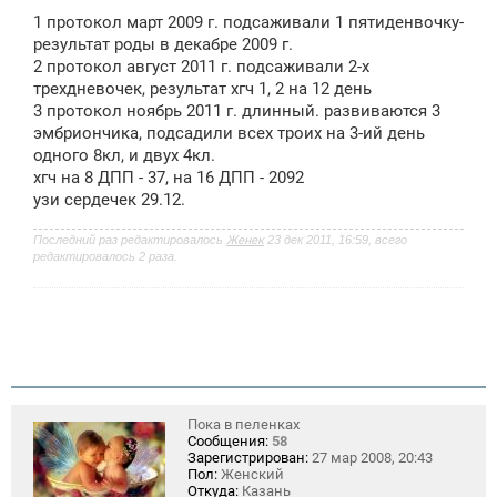
о
1 протокол март 2009 г. подсаживали 1 пятиденвочку-
б
щ
результат роды в декабре 2009 г.
е
2 протокол август 2011 г. подсаживали 2-х
н
трехдневочек, результат хгч 1, 2 на 12 день
и
е
3 протокол ноябрь 2011 г. длинный. развиваются 3
эмбриончика, подсадили всех троих на 3-ий день
одного 8кл, и двух 4кл.
хгч на 8 ДПП - 37, на 16 ДПП - 2092
узи сердечек 29.12.
Последний раз редактировалось
Женек
23 дек 2011, 16:59, всего
редактировалось 2 раза.
Пока в пеленках
Сообщения:
58
Зарегистрирован:
27 мар 2008, 20:43
Пол:
Женский
Откуда:
Казань