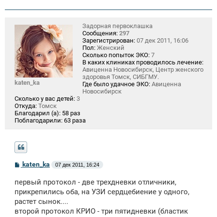
Задорная первоклашка
Сообщения:
297
Зарегистрирован:
07 дек 2011, 16:06
Пол:
Женский
Сколько попыток ЭКО:
7
В каких клиниках проводилось лечение:
Авиценна Новосибирск, Центр женского
здоровья Томск, СИБГМУ.
katen_ka
Где было удачное ЭКО:
Авиценна
Новосибирск
Сколько у вас детей:
3
Откуда:
Томск
Благодарил (а):
58 раз
Поблагодарили:
63 раза
С
katen_ka
07 дек 2011, 16:24
о
о
первый протокол - две трехдневки отличники,
б
щ
прикрепились оба, на УЗИ сердцебиение у одного,
е
растет сынок....
н
второй протокол КРИО - три пятидневки (бластик
и