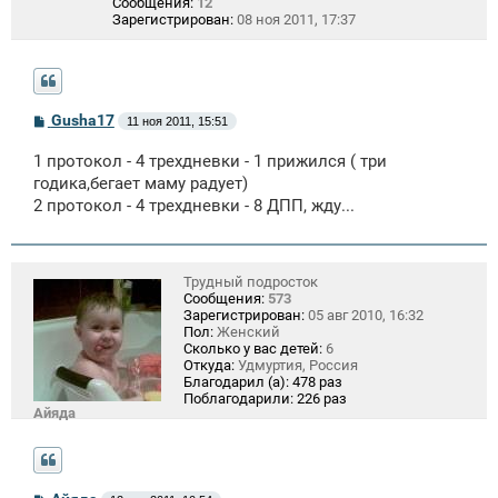
Сообщения:
12
Зарегистрирован:
08 ноя 2011, 17:37
С
Gusha17
11 ноя 2011, 15:51
о
о
1 протокол - 4 трехдневки - 1 прижился ( три
б
щ
годика,бегает маму радует)
е
2 протокол - 4 трехдневки - 8 ДПП, жду...
н
и
е
Трудный подросток
Сообщения:
573
Зарегистрирован:
05 авг 2010, 16:32
Пол:
Женский
Сколько у вас детей:
6
Откуда:
Удмуртия, Россия
Благодарил (а):
478 раз
Поблагодарили:
226 раз
Айяда
С