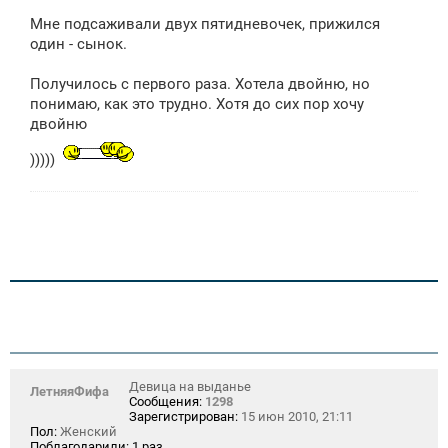
о
Мне подсаживали двух пятидневочек, прижился
б
щ
один - сынок.
е
н
Получилось с первого раза. Хотела двойню, но
и
е
понимаю, как это трудно. Хотя до сих пор хочу
двойню
)))))
Девица на выданье
ЛетняяФифа
Сообщения:
1298
Зарегистрирован:
15 июн 2010, 21:11
Пол:
Женский
Поблагодарили:
1 раз