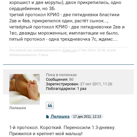
е
хорошист и две морулы), двое прикрепились, одно
сердцебиение, но ЗБ.
третий протокол КРИО - две пятидневки бластики
2ав и 4вв, прикрепился один, растёт сынок...,
четвёртый протокол КРИО - две пятидневочки 2вв и
1вс, дважды мороженные, имплантации не было,
пятый протокол - одна трехдневочка 7с, ждемс....
Последний раз редактировалось
katen_ka
17 дек 2014, 22:46, всего
редактировалось 3 раза.
Пока в пеленках
Сообщения:
80
Зарегистрирован:
27 окт 2011, 11:26
Поблагодарили:
1 раз
Лалашка
С
Лалашка
17 дек 2011, 12:13
о
о
1-й протокол. Короткий. Переносили 1 3-дневку.
б
щ
Прижился и крепнет мой малыш!