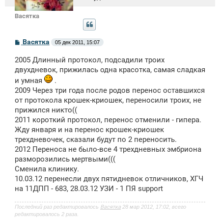
Васятка
С
Васятка
05 дек 2011, 15:07
о
о
2005 Длинный протокол, подсадили троих
б
щ
двухдневок, прижилась одна красотка, самая сладкая
е
и умная
.
н
и
2009 Через три года после родов перенос оставшихся
е
от протокола крошек-криошек, переносили троих, не
прижился никто((
2011 короткий протокол, перенос отменили - гипера.
Жду января и на перенос крошек-криошек
трехдневочек, сказали будут по 2 переносить.
2012 Переноса не было-все 4 трехдневных эмбриона
разморозились мертвыми(((
Сменила клинику.
10.03.12 перенесли двух пятидневок отличников, ХГЧ
на 11ДПП - 683, 28.03.12 УЗИ - 1 ПЯ support
Последний раз редактировалось
Васятка
28 мар 2012, 17:02, всего
редактировалось 2 раза.