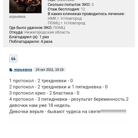
Сколько попыток ЭКО:
3
Стаж бесплодия:
12
В каких клиниках проводилось лечение:
юрьевна
НМК г. Н.Новгород
ПОМЦ г. Н.Новгород
Где было удачное ЭКО:
ПОМЦ
Откуда:
Нижегородская область
Благодарил (а):
1 раз
Поблагодарили:
4 раза
С
юрьевна
24 окт 2011, 19:19
о
о
1 протокол - 2 трехдневки - 0
б
щ
2 протокол - 2 трехдневки и 1 пятидневка - 0
е
3 протокол крио - 2 бластика - 0
н
4 протокол - 3 пятидневки - результат беременность 2
и
е
девочки нам уже 18 недель.
Девочки верьте - бывают чудеса на свете!!!!!!!!!!!!!!!!!!!!!