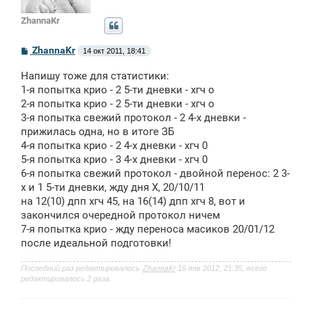
ZhannaKr
С
ZhannaKr
14 окт 2011, 18:41
о
о
Напишу тоже для статистики:
б
щ
1-я попытка крио - 2 5-ти дневки - хгч о
е
2-я попытка крио - 2 5-ти дневки - хгч о
н
3-я попытка свежий протокол - 2 4-х дневки -
и
е
прижилась одна, но в итоге ЗБ
4-я попытка крио - 2 4-х дневки - хгч 0
5-я попытка крио - 3 4-х дневки - хгч 0
6-я попытка свежий протокол - двойной перенос: 2 3-
х и 1 5-ти дневки, жду дня Х, 20/10/11
на 12(10) дпп хгч 45, на 16(14) дпп хгч 8, вот и
закончился очередной протокол ничем
7-я попытка крио - жду переноса масиков 20/01/12
после идеальной подготовки!
Последний раз редактировалось
ZhannaKr
16 янв 2012, 21:35, всего
редактировалось 2 раза.