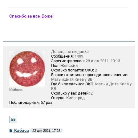
е
н
и
е
Спасибо за все, Боже!
Девица на выданье
Сообщения:
1409
Зарегистрирован:
28 июл 2011, 19:13
Пол:
Женский
Сколько попыток ЭКО:
2
В каких клиниках проводилось лечение:
Мать иДитя Киев у ВВ
Где было удачное ЭКО:
Мать и Дитя Киев у
ВВ
Кабаса
Сколько у вас детей:
2
Откуда:
Киев град
Поблагодарили:
57 раз
С
Кабаса
22 дек 2011, 17:28
о