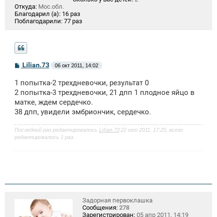
Откуда:
Мос.обл.
Благодарил (а):
16 раз
Поблагодарили:
77 раз
С
Lilian.73
06 окт 2011, 14:02
о
о
1 попытка-2 трехдневочки, результат 0
б
щ
2 попытка-3 трехдневочки, 21 дпп 1 плодное яйцо в
е
матке, ждем сердечко.
н
38 дпп, увидели эмбриончик, сердечко.
и
е
Последний раз редактировалось
Lilian.73
22 окт 2011, 17:25, всего
редактировалось 1 раз.
Задорная первоклашка
Сообщения:
278
Зарегистрирован:
05 апр 2011, 14:19