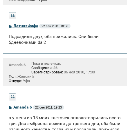
С
ЛетняяФифа
22 сен 2011, 10:50
о
о
Подсадили двух, оба прижились. Они были
б
щ
5дневочками dai2
е
н
и
е
Пока в пеленках
Amanda 6
Сообщения:
86
Зарегистрирован:
06 ноя 2010, 17:00
Пол:
Женский
Откуда:
Уфа
С
Amanda 6
22 сен 2011, 19:23
о
о
а у меня из 18 моих клеточек оплодотворились всего
б
щ
три. Два эмбриона дожили до третьего дня, оба были
е
отличного качества, тогда их и подсадили, прижился