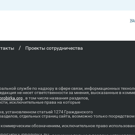
Уд
/
нтакты
Проекты сотрудничества
ральной службе по надзору в сфере связи, информационных техно
Редакция не несет ответственности за мнения, высказанные в комм
robirka.org
, в том числе названия разделов,
ости, исключительные права на которые
е, установленном статьей 1274 Гражданского
 разделов, отдельных страниц сайта, возможно только посредство
оммерческим обозначением, исключительное право использовани