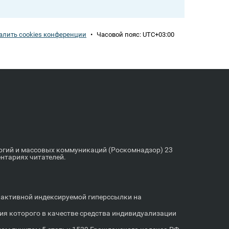
алить cookies конференции
•
Часовой пояс:
UTC+03:00
логий и массовых коммуникаций (Роскомнадзор) 23
ентариях читателей.
м активной индексируемой гиперссылки на
я которого в качестве средства индивидуализации