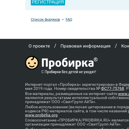
РЕГИСТРАЦИЯ
Список форумов
•
FAQ
/
/
О проекте
Правовая информация
Ко
Интернет-портал «Пробирка» зарегистрирован в Феде
мая 2019 года. Номер свидетельства №
ФС77-75768
. 
Все материалы, размещенные на интернет-сайте
www.p
являются результатами интеллектуальной собственн
принадлежат ООО «СвитГрупп АйТи».
Любое использование (включая цитирование в порядк
кодекса РФ) материалов сайта, в том числе названий
www.probirka.org
.
Словосочетание «ПРОБИРКА/PROBIRKA.RU» является к
организации принадлежит ООО «СвитГрупп АйТи».