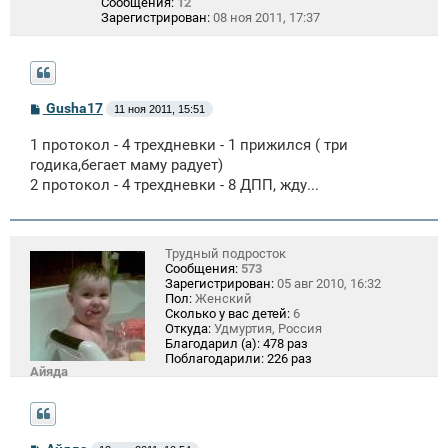
Сообщения:
12
Зарегистрирован:
08 ноя 2011, 17:37
С
Gusha17
11 ноя 2011, 15:51
о
о
1 протокол - 4 трехдневки - 1 прижился ( три
б
щ
годика,бегает маму радует)
е
2 протокол - 4 трехдневки - 8 ДПП, жду...
н
и
е
Трудный подросток
Сообщения:
573
Зарегистрирован:
05 авг 2010, 16:32
Пол:
Женский
Сколько у вас детей:
6
Откуда:
Удмуртия, Россия
Благодарил (а):
478 раз
Поблагодарили:
226 раз
Айяда
С