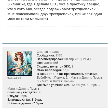
В клинике, где я делала ЭКО, уже в практику введно,
что у кого МФ, всегда подсаживают трехдневочек.
Мне подсаживали двух трехдневочек, прижился один
малыш (или малышка).
Спелая ягодка
Сообщения:
3135
Зарегистрирован:
30 апр 2010, 21:43
Пол:
Женский
Сколько попыток ЭКО:
3
Стаж бесплодия:
11,5
В каких клиниках проводилось лечение:
1.
БэбиБум. г. Пермь; 2. - Мать и Дитя г. Пермь;
Tatusik77
3. - Мать и Дитя г. Пермь
Где было удачное ЭКО:
БэбиБум. г. Пермь,
Мать и Дитя г. Пермь
Сколько у вас детей:
2
Откуда:
Пермь
Благодарил (а):
819 раз
Поблагодарили:
610 раз