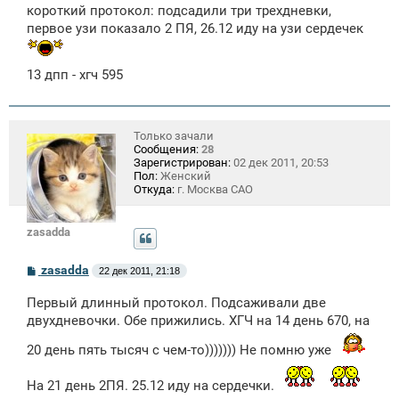
о
короткий протокол: подсадили три трехдневки,
б
щ
первое узи показало 2 ПЯ, 26.12 иду на узи сердечек
е
н
и
13 дпп - хгч 595
е
Только зачали
Сообщения:
28
Зарегистрирован:
02 дек 2011, 20:53
Пол:
Женский
Откуда:
г. Москва САО
zasadda
С
zasadda
22 дек 2011, 21:18
о
о
Первый длинный протокол. Подсаживали две
б
щ
двухдневочки. Обе прижились. ХГЧ на 14 день 670, на
е
н
20 день пять тысяч с чем-то))))))) Не помню уже
и
е
На 21 день 2ПЯ. 25.12 иду на сердечки.