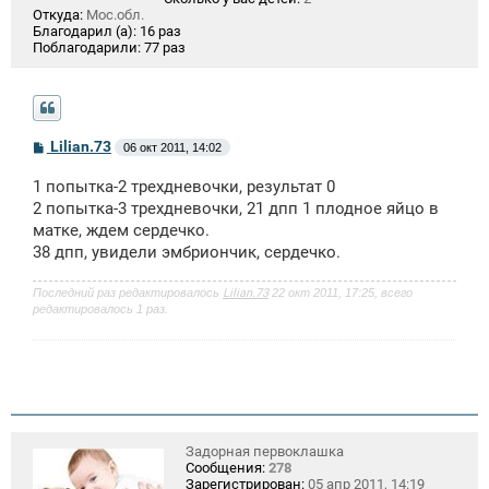
Откуда:
Мос.обл.
Благодарил (а):
16 раз
Поблагодарили:
77 раз
С
Lilian.73
06 окт 2011, 14:02
о
о
1 попытка-2 трехдневочки, результат 0
б
щ
2 попытка-3 трехдневочки, 21 дпп 1 плодное яйцо в
е
матке, ждем сердечко.
н
38 дпп, увидели эмбриончик, сердечко.
и
е
Последний раз редактировалось
Lilian.73
22 окт 2011, 17:25, всего
редактировалось 1 раз.
Задорная первоклашка
Сообщения:
278
Зарегистрирован:
05 апр 2011, 14:19