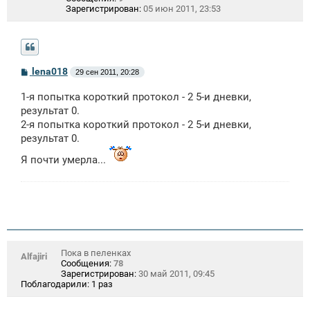
Зарегистрирован:
05 июн 2011, 23:53
С
lena018
29 сен 2011, 20:28
о
о
1-я попытка короткий протокол - 2 5-и дневки,
б
щ
результат 0.
е
2-я попытка короткий протокол - 2 5-и дневки,
н
результат 0.
и
е
Я почти умерла...
Пока в пеленках
Alfajiri
Сообщения:
78
Зарегистрирован:
30 май 2011, 09:45
Поблагодарили:
1 раз