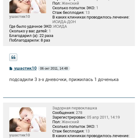
Пол:
Женский
Сколько попыток ЭКО:
1
Стаж бесплодия:
13
ушастик10
В каких клиниках проводилось лечение:
ИСИДА-ДОН
Где было удачное ЭКО:
ИСИДА
Сколько у вас детей:
1
Благодарил (а):
22 раза
Поблагодарили:
8 раз
С
ушастик10
06 окт 2011, 14:48
о
о
подсадили 3 з-х дневочки, прижилась 1 доченька
б
щ
е
н
и
е
Задорная первоклашка
Сообщения:
278
Зарегистрирован:
05 апр 2011, 14:19
Пол:
Женский
Сколько попыток ЭКО:
1
Стаж бесплодия:
13
ушастик10
В каких клиниках проводилось лечение: