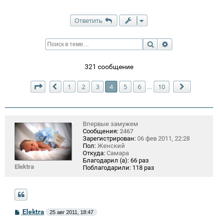
Ответить
Поиск
Расширенный п
321 сообщение
Страница
4
из
10
1
2
3
4
5
6
10
…
Пред.
След.
Впервые замужем
Сообщения:
2467
Зарегистрирован:
06 фев 2011, 22:28
Пол:
Женский
Откуда:
Самара
Благодарил (а):
66 раз
Elektra
Поблагодарили:
118 раз
С
Elektra
25 авг 2011, 18:47
о