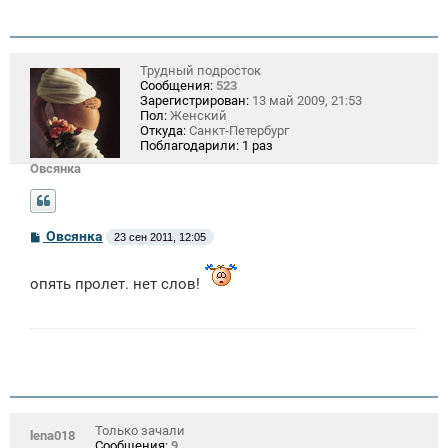
Трудный подросток
Сообщения:
523
Зарегистрирован:
13 май 2009, 21:53
Пол:
Женский
Откуда:
Санкт-Петербург
Поблагодарили:
1 раз
Овсянка
С
Овсянка
23 сен 2011, 12:05
о
о
б
опять пролет. нет слов!
щ
е
н
и
е
Только зачали
lena018
Сообщения:
9