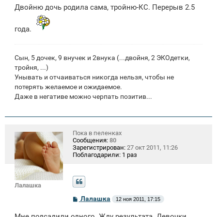
Двойню дочь родила сама, тройню-КС. Перерыв 2.5
года.
Сын, 5 дочек, 9 внучек и 2внука (...двойня, 2 ЭКОдетки,
тройня, ...)
Унывать и отчаиваться никогда нельзя, чтобы не
потерять желаемое и ожидаемое.
Даже в негативе можно черпать позитив...
Пока в пеленках
Сообщения:
80
Зарегистрирован:
27 окт 2011, 11:26
Поблагодарили:
1 раз
Лалашка
С
Лалашка
12 ноя 2011, 17:15
о
о
Мне подсадили одного. Жду результата. Девочки,