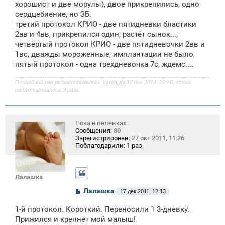
е
хорошист и две морулы), двое прикрепились, одно
сердцебиение, но ЗБ.
третий протокол КРИО - две пятидневки бластики
2ав и 4вв, прикрепился один, растёт сынок...,
четвёртый протокол КРИО - две пятидневочки 2вв и
1вс, дважды мороженные, имплантации не было,
пятый протокол - одна трехдневочка 7с, ждемс....
Последний раз редактировалось
katen_ka
17 дек 2014, 22:46, всего
редактировалось 3 раза.
Пока в пеленках
Сообщения:
80
Зарегистрирован:
27 окт 2011, 11:26
Поблагодарили:
1 раз
Лалашка
С
Лалашка
17 дек 2011, 12:13
о
о
1-й протокол. Короткий. Переносили 1 3-дневку.
б
щ
Прижился и крепнет мой малыш!