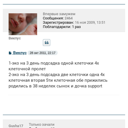
Впервые замужем
Сообщения:
2464
Зарегистрирован:
16 ноя 2009, 13:51
Поблагодарили:
1 раз
Викпус
С
Викпус
28 окт 2011, 22:17
о
о
1-эко на 3 день подсадка одной клеточки 4х
б
щ
клеточной пролет
е
2-эко на 3 день подсадка две клеточки одна 4х
н
клеточная вторая 5ти клеточная обе прижились
и
е
родились в 38 неделек сынок и дочка support
Только зачали
Gusha17