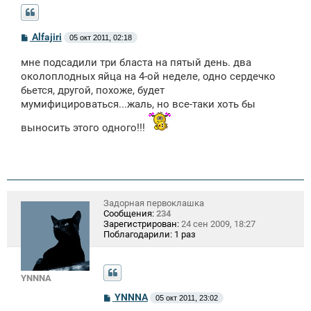
С
Alfajiri
05 окт 2011, 02:18
о
о
мне подсадили три бласта на пятый день. два
б
щ
околоплодных яйца на 4-ой неделе, одно сердечко
е
бьется, другой, похоже, будет
н
мумифицироваться...жаль, но все-таки хоть бы
и
е
выносить этого одного!!!
Задорная первоклашка
Сообщения:
234
Зарегистрирован:
24 сен 2009, 18:27
Поблагодарили:
1 раз
YNNNA
С
YNNNA
05 окт 2011, 23:02
о