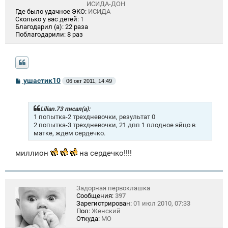
ИСИДА-ДОН
Где было удачное ЭКО:
ИСИДА
Сколько у вас детей:
1
Благодарил (а):
22 раза
Поблагодарили:
8 раз
С
ушастик10
06 окт 2011, 14:49
о
о
б
щ
Lilian.73 писал(а):
е
1 попытка-2 трехдневочки, результат 0
н
2 попытка-3 трехдневочки, 21 дпп 1 плодное яйцо в
и
матке, ждем сердечко.
е
миллион
на сердечко!!!!
Задорная первоклашка
Сообщения:
397
Зарегистрирован:
01 июл 2010, 07:33
Пол:
Женский
Откуда:
МО