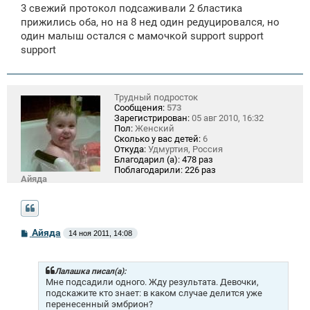
3 свежий протокол подсаживали 2 бластика
и
е
прижились оба, но на 8 нед один редуцировался, но
один малыш остался с мамочкой support support
support
Трудный подросток
Сообщения:
573
Зарегистрирован:
05 авг 2010, 16:32
Пол:
Женский
Сколько у вас детей:
6
Откуда:
Удмуртия, Россия
Благодарил (а):
478 раз
Поблагодарили:
226 раз
Айяда
С
Айяда
14 ноя 2011, 14:08
о
о
б
щ
Лалашка писал(а):
е
Мне подсадили одного. Жду результата. Девочки,
н
подскажите кто знает: в каком случае делится уже
и
перенесенный эмбрион?
е