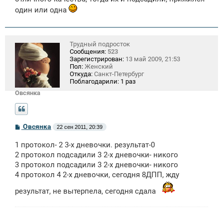
н
и
один или одна
е
Трудный подросток
Сообщения:
523
Зарегистрирован:
13 май 2009, 21:53
Пол:
Женский
Откуда:
Санкт-Петербург
Поблагодарили:
1 раз
Овсянка
С
Овсянка
22 сен 2011, 20:39
о
о
1 протокол- 2 3-х дневочки. результат-0
б
щ
2 протокол подсадили 3 2-х дневочки- никого
е
3 протокол подсадили 3 2-х дневочки- никого
н
4 протокол 4 2-х дневочки, сегодня 8ДПП, жду
и
е
результат, не вытерпела, сегодня сдала