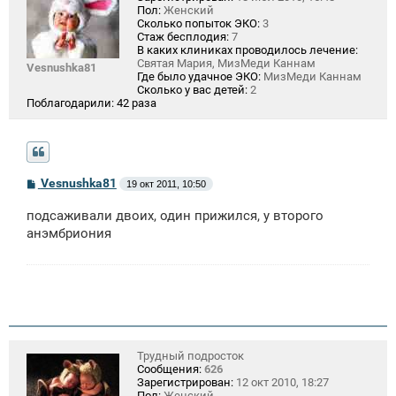
Пол:
Женский
Сколько попыток ЭКО:
3
Стаж бесплодия:
7
В каких клиниках проводилось лечение:
Святая Мария, МизМеди Каннам
Vesnushka81
Где было удачное ЭКО:
МизМеди Каннам
Сколько у вас детей:
2
Поблагодарили:
42 раза
С
Vesnushka81
19 окт 2011, 10:50
о
о
подсаживали двоих, один прижился, у второго
б
щ
анэмбриония
е
н
и
е
Трудный подросток
Сообщения:
626
Зарегистрирован:
12 окт 2010, 18:27
Пол:
Женский