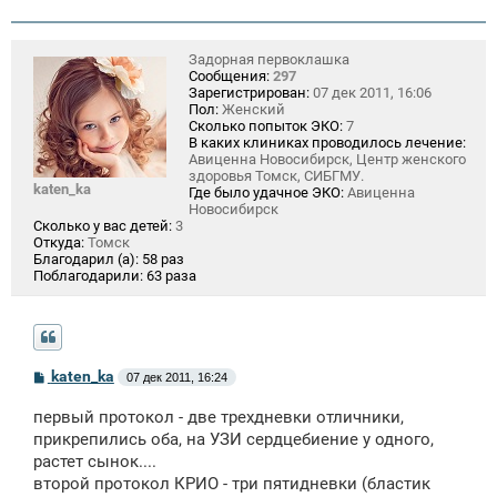
Задорная первоклашка
Сообщения:
297
Зарегистрирован:
07 дек 2011, 16:06
Пол:
Женский
Сколько попыток ЭКО:
7
В каких клиниках проводилось лечение:
Авиценна Новосибирск, Центр женского
здоровья Томск, СИБГМУ.
katen_ka
Где было удачное ЭКО:
Авиценна
Новосибирск
Сколько у вас детей:
3
Откуда:
Томск
Благодарил (а):
58 раз
Поблагодарили:
63 раза
С
katen_ka
07 дек 2011, 16:24
о
о
первый протокол - две трехдневки отличники,
б
щ
прикрепились оба, на УЗИ сердцебиение у одного,
е
растет сынок....
н
второй протокол КРИО - три пятидневки (бластик
и