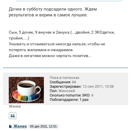
Дочке в субботу подсадили одного. Ждем
результатов и верим в самое лучшее.
Сын, 5 дочек, 9 внучек и 2внука (...двойня, 2 ЭКОдетки,
тройня, ...)
Унывать и отчаиваться никогда нельзя, чтобы не
потерять желаемое и ожидаемое.
Даже в негативе можно черпать позитив...
Пока в пеленках
Сообщения:
66
Зарегистрирован:
12 сен 2011, 10:58
Пол:
Женский
Сколько попыток ЭКО:
4
Поблагодарили:
1 раз
Женек
С
Женек
05 дек 2011, 12:01
о