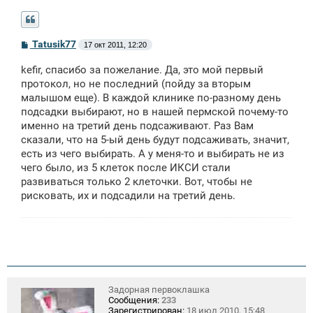
С
Tatusik77
17 окт 2011, 12:20
о
о
kefir, спасибо за пожелание. Да, это мой первый
б
щ
протокол, но не последний (пойду за вторым
е
малышом еще). В каждой клинике по-разному день
н
подсадки выбирают, но в нашей пермской почему-то
и
е
именно на третий день подсаживают. Раз Вам
сказали, что на 5-ый день будут подсаживать, значит,
есть из чего выбирать. А у меня-то и выбирать не из
чего было, из 5 клеток после ИКСИ стали
развиваться только 2 клеточки. Вот, чтобы не
рисковать, их и подсадили на третий день.
Задорная первоклашка
Сообщения:
233
Зарегистрирован:
18 июл 2010, 15:48