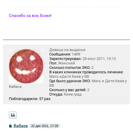
е
н
и
е
Спасибо за все, Боже!
Девица на выданье
Сообщения:
1409
Зарегистрирован:
28 июл 2011, 19:13
Пол:
Женский
Сколько попыток ЭКО:
2
В каких клиниках проводилось лечение:
Мать иДитя Киев у ВВ
Где было удачное ЭКО:
Мать и Дитя Киев у
ВВ
Кабаса
Сколько у вас детей:
2
Откуда:
Киев град
Поблагодарили:
57 раз
С
Кабаса
22 дек 2011, 17:28
о