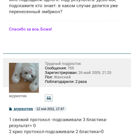
б
щ
подскажите кто знает: в каком случае делится уже
е
перенесенный эмбрион?
н
и
е
Спасибо за все, Боже!
Трудный подросток
Сообщения:
755
Зарегистрирован:
26 май 2009, 21:20
Пол:
Женский
Поблагодарили:
2 раза
муркотик
С
муркотик
12 ноя 2011, 17:47
о
о
1 свежий протокол -подсаживали 3 бластика-
б
щ
результат= 0
е
2 крио протокол-подсаживали 2 бластика=0
н