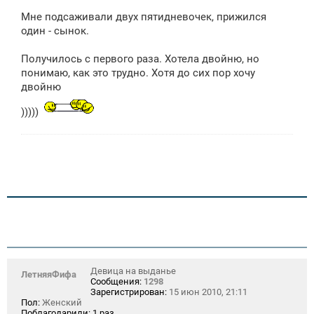
о
Мне подсаживали двух пятидневочек, прижился
б
щ
один - сынок.
е
н
Получилось с первого раза. Хотела двойню, но
и
е
понимаю, как это трудно. Хотя до сих пор хочу
двойню
)))))
Девица на выданье
ЛетняяФифа
Сообщения:
1298
Зарегистрирован:
15 июн 2010, 21:11
Пол:
Женский
Поблагодарили:
1 раз