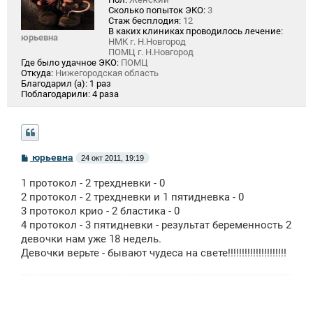
Сколько попыток ЭКО:
3
Стаж бесплодия:
12
В каких клиниках проводилось лечение:
юрьевна
НМК г. Н.Новгород
ПОМЦ г. Н.Новгород
Где было удачное ЭКО:
ПОМЦ
Откуда:
Нижегородская область
Благодарил (а):
1 раз
Поблагодарили:
4 раза
С
юрьевна
24 окт 2011, 19:19
о
о
1 протокол - 2 трехдневки - 0
б
щ
2 протокол - 2 трехдневки и 1 пятидневка - 0
е
3 протокол крио - 2 бластика - 0
н
4 протокол - 3 пятидневки - результат беременность 2
и
е
девочки нам уже 18 недель.
Девочки верьте - бывают чудеса на свете!!!!!!!!!!!!!!!!!!!!!