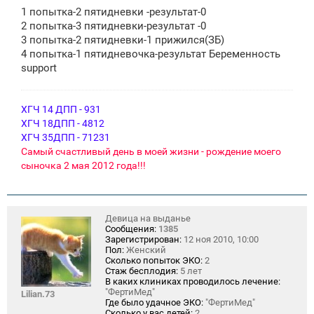
о
1 попытка-2 пятидневки -результат-0
б
щ
2 попытка-3 пятидневки-результат -0
е
3 попытка-2 пятидневки-1 прижился(ЗБ)
н
4 попытка-1 пятидневочка-результат Беременность
и
е
support
ХГЧ 14 ДПП - 931
ХГЧ 18ДПП - 4812
ХГЧ 35ДПП - 71231
Самый счастливый день в моей жизни - рождение моего
сыночка 2 мая 2012 года!!!
Девица на выданье
Сообщения:
1385
Зарегистрирован:
12 ноя 2010, 10:00
Пол:
Женский
Сколько попыток ЭКО:
2
Стаж бесплодия:
5 лет
В каких клиниках проводилось лечение:
"ФертиМед"
Lilian.73
Где было удачное ЭКО:
"ФертиМед"
Сколько у вас детей:
2