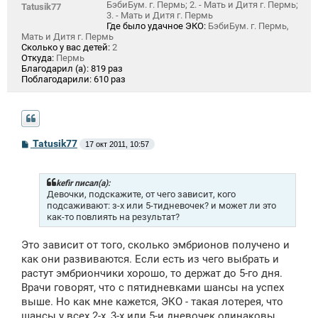
БэбиБум. г. Пермь; 2. - Мать и Дитя г. Пермь;
Tatusik77
3. - Мать и Дитя г. Пермь
Где было удачное ЭКО:
БэбиБум. г. Пермь,
Мать и Дитя г. Пермь
Сколько у вас детей:
2
Откуда:
Пермь
Благодарил (а):
819 раз
Поблагодарили:
610 раз
С
Tatusik77
17 окт 2011, 10:57
о
о
б
щ
kefir писал(а):
е
Девочки, подскажите, от чего зависит, кого
н
подсаживают: з-х или 5-тидневочек? и может ли это
и
как-то повлиять на результат?
е
Это зависит от того, сколько эмбрионов получено и
как они развиваются. Если есть из чего выбрать и
растут эмбриончики хорошо, то держат до 5-го дня.
Врачи говорят, что с пятидневками шансы на успех
выше. Но как мне кажется, ЭКО - такая лотерея, что
шансы у всех 2-х, 3-х или 5-и дневочек одинаковы.