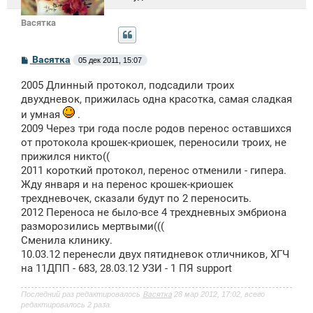
Васятка
С
Васятка
05 дек 2011, 15:07
о
о
2005 Длинный протокол, подсадили троих
б
щ
двухдневок, прижилась одна красотка, самая сладкая
е
и умная
.
н
и
2009 Через три года после родов перенос оставшихся
е
от протокола крошек-криошек, переносили троих, не
прижился никто((
2011 короткий протокол, перенос отменили - гипера.
Жду января и на перенос крошек-криошек
трехдневочек, сказали будут по 2 переносить.
2012 Переноса не было-все 4 трехдневных эмбриона
разморозились мертвыми(((
Сменила клинику.
10.03.12 перенесли двух пятидневок отличников, ХГЧ
на 11ДПП - 683, 28.03.12 УЗИ - 1 ПЯ support
Последний раз редактировалось
Васятка
28 мар 2012, 17:02, всего
редактировалось 2 раза.