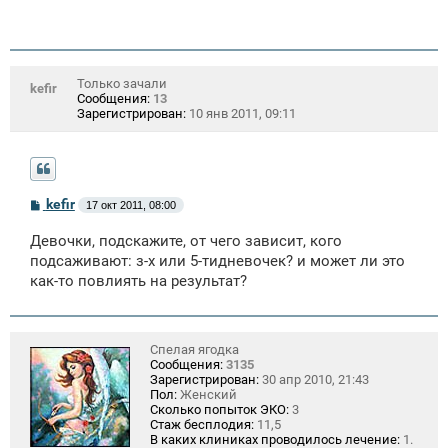
Только зачали
kefir
Сообщения:
13
Зарегистрирован:
10 янв 2011, 09:11
С
kefir
17 окт 2011, 08:00
о
о
Девочки, подскажите, от чего зависит, кого
б
щ
подсаживают: з-х или 5-тидневочек? и может ли это
е
как-то повлиять на результат?
н
и
е
Спелая ягодка
Сообщения:
3135
Зарегистрирован:
30 апр 2010, 21:43
Пол:
Женский
Сколько попыток ЭКО:
3
Стаж бесплодия:
11,5
В каких клиниках проводилось лечение:
1.