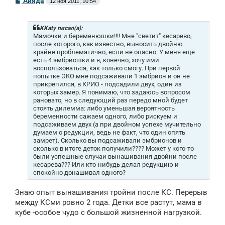
Айяда
12 ноя 2011, 10:54
о
о
б
щ
KKaty писал(а):
е
Мамочки и беременюшки!!!! Мне "светит" кесарево,
н
после которого, как известно, выносить двойню
и
крайне проблематично, если не опасно. У меня еще
е
есть 4 эмбриошки и я, конечно, хочу ими
воспользоваться, как только смогу. При первой
попытке ЭКО мне подсаживали 1 эмбрион и он не
прикрепился, в КРИО - подсадили двух, один из
которых замер. Я понимаю, что задаюсь вопросом
рановато, но в следующий раз передо мной будет
стоять дилемма: либо уменьшая вероятность
беременности сажаем одного, либо рискуем и
подсаживаем двух (а при двойном успехе мучительно
думаем о редукции, ведь не факт, что один опять
замрет). Сколько вы подсаживали эмбрионов и
сколько в итоге деток получили???? Может у кого-то
были успешные случаи вынашивания двойни после
кесарева??? Или кто-нибудь делал редукцию и
спокойно донашивал одного?
Знаю опыт вынашивания тройни после КС. Перерыв
между КСми ровно 2 года. Детки все растут, мама в
кубе -особое чудо с большой жизненной нагрузкой.