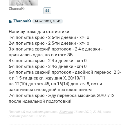
ZhannaKr
С
ZhannaKr
14 окт 2011, 18:41
о
о
Напишу тоже для статистики:
б
щ
1-я попытка крио - 2 5-ти дневки - хгч о
е
2-я попытка крио - 2 5-ти дневки - хгч о
н
3-я попытка свежий протокол - 2 4-х дневки -
и
е
прижилась одна, но в итоге ЗБ
4-я попытка крио - 2 4-х дневки - хгч 0
5-я попытка крио - 3 4-х дневки - хгч 0
6-я попытка свежий протокол - двойной перенос: 2 3-
х и 1 5-ти дневки, жду дня Х, 20/10/11
на 12(10) дпп хгч 45, на 16(14) дпп хгч 8, вот и
закончился очередной протокол ничем
7-я попытка крио - жду переноса масиков 20/01/12
после идеальной подготовки!
Последний раз редактировалось
ZhannaKr
16 янв 2012, 21:35, всего
редактировалось 2 раза.