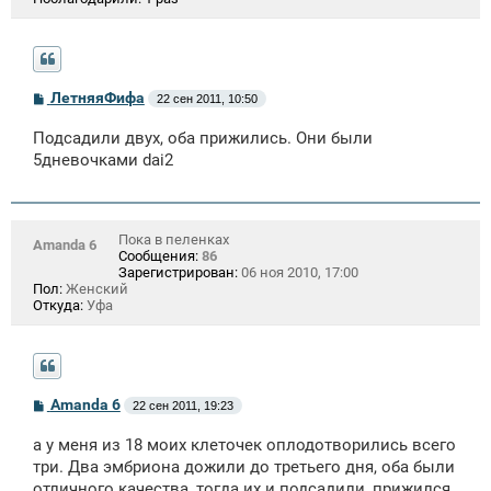
С
ЛетняяФифа
22 сен 2011, 10:50
о
о
Подсадили двух, оба прижились. Они были
б
щ
5дневочками dai2
е
н
и
е
Пока в пеленках
Amanda 6
Сообщения:
86
Зарегистрирован:
06 ноя 2010, 17:00
Пол:
Женский
Откуда:
Уфа
С
Amanda 6
22 сен 2011, 19:23
о
о
а у меня из 18 моих клеточек оплодотворились всего
б
щ
три. Два эмбриона дожили до третьего дня, оба были
е
отличного качества, тогда их и подсадили, прижился