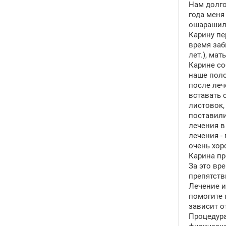
Нам долго
года меня
ошарашил 
Карину пе
время заб
лет.), ма
Карине со
наше поло
после леч
вставать 
листовок,
поставили
лечения в
лечения -
очень хор
Карина пр
За это вр
препятств
Лечение и
помогите 
зависит о
Процедура