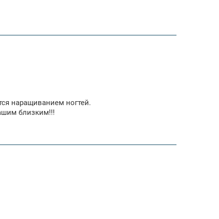
ется наращиванием ногтей.
ашим близким!!!