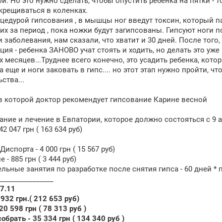
й. Но это нужно сделать, чтобы опустить ребенка на пятки - 
скрещиваться в коленках.
цедурой гипсования , в мышцы ног введут токсин, который 
 их за период , пока ножки будут загипсованы. Гипсуют ноги п
 заболевания, нам сказали, что хватит и 30 дней. После того
ция - ребенка ЗАНОВО учат стоять и ходить, но делать это уже
х месяцев...Труднее всего конечно, это усадить ребенка, кото
да еще и ноги заковать в гипс.... но этот этап нужно пройти,
ства...
в которой доктор рекомендует гипсование Карине весной
ание и лечение в Евпатории, которое должно состояться с 9 а
42 047 грн ( 163 634 руб)
испорта - 4 000 грн ( 15 567 руб)
 - 885 грн ( 3 444 руб)
ьные занятия по разработке после снятия гипса - 60 дней * по 1
________________
17.11
 932 грн.( 212 653 руб)
20 598 грн ( 78 313 руб )
обрать - 35 334 грн ( 134 340 руб )