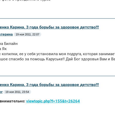
енко Карина, 3 года борьбы за здоровое детство!!!
атерина
19 ноя 2011, 22:07
 на Билайн
а Як
 с копилки, ее у себя установила моя подруга, которая занима
шое спасибо за помощь Каруське!! Дай Бог здоровья Вам и В
енко Карина, 3 года борьбы за здоровое детство!!!
or
19 ноя 2011, 23:54
 внимательно:
viewtopic.php?f=155&t=26264