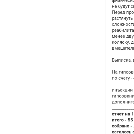
физическо
не будут 
Перед про
растянуть
сложности
реабилита
менее дву
коляску, 
вмешатель
Выписка, 
На гипсов
по счету - 
инъекции Д
гипсование
дополнител
__________
отчет на 
итого - 55
собрано - 
осталось с