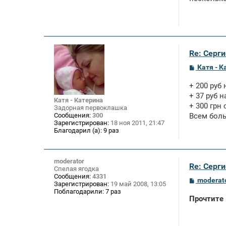
Re: Серги
С
Катя - К
о
о
+ 200 руб
б
щ
+ 37 руб н
Катя - Катерина
е
+ 300 грн
Задорная первоклашка
н
Сообщения:
300
Всем боль
и
Зарегистрирован:
18 ноя 2011, 21:47
е
Благодарил (а):
9 раз
moderator
Re: Серги
Спелая ягодка
Сообщения:
4331
С
moderat
Зарегистрирован:
19 май 2008, 13:05
о
Поблагодарили:
7 раз
о
Прочтите
б
щ
е
н