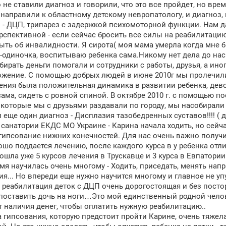
 не ставили диагноз и говорили, что это все пройдет, но врем
 направили к областному детскому невропатологу, и диагноз,
- ДЦП, трипарез с задержкой психомоторной функции. Нам да
рспективной - если сейчас бросить все силы на реабилитацию
ыть об инвалидности. Я сирота( моя мама умерла когда мне бы
ть-одиночка, воспитываю ребенка сама.Никому нет дела до нас.
бирать деньги помогали и сотрудники с работы, друзья, а ин
жение. С помощью добрых людей в июне 2010г мы пролечилис
ения была положительная динамика в развитии ребенка, дево
сама, сидеть с ровной спиной. В октябре 2010 г. с помощью п
 которые мы с друзьями раздавали по городу, мы насобирали
 еще один диагноз - Дисплазия тазобедренных суставов!!!! (
 санатории ЕКДС МО Украине - Карина начала ходить, но сейч
 гипсование нижних конечностей. Для нас очень важно получи
ошо поддается лечению, после каждого курса в у ребенка отл
ошла уже 5 курсов лечения в Трускавце и 3 курса в Евпатории!
емя научилась очень многому - Ходить, приседать, менять нап
ия... Но впереди еще нужно научится многому и главное не упу
 реабилитация деток с ДЦП очень дорогостоящая и без посто
поставить дочь на ноги…Это мой единственный родной челов
т наличия денег, чтобы оплатить нужную реабилитацию..
 гипсования, которую предстоит пройти Карине, очень тяжела