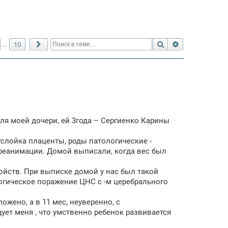
Поиск
Расширенный 
10
…
След.
ля моей дочери, ей 3года – Сергиенко Карины
тслойка плаценты, роды патологические -
в реанимации. Домой выписали, когда вес был
ойств. При выписке домой у нас был такой
логическое поражение ЦНС с -м церебрального
ложено, а в 11 мес, неуверенно, с
дует меня , что умственно ребенок развивается