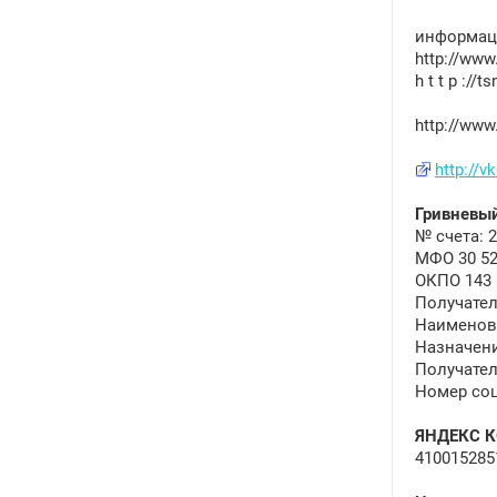
информаци
http://www
h t t p :/
http://www
http://v
Гривневый
№ счета: 2
МФО 30 52
ОКПО 143 
Получател
Наименов
Назначение
Получател
Номер соц
ЯНДЕКС 
410015285