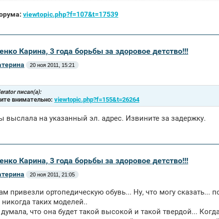
орума:
viewtopic.php?f=107&t=17539
енко Карина, 3 года борьбы за здоровое детство!!!
атерина
20 ноя 2011, 15:21
rator писал(а):
ите внимательно:
viewtopic.php?f=155&t=26264
 выслала на указанный эл. адрес. Извините за задержку.
енко Карина, 3 года борьбы за здоровое детство!!!
атерина
20 ноя 2011, 21:05
ам привезли ортопедическую обувь... Ну, что могу сказать... п
 никогда таких моделей..
 думала, что она будет такой высокой и такой твердой... Когд