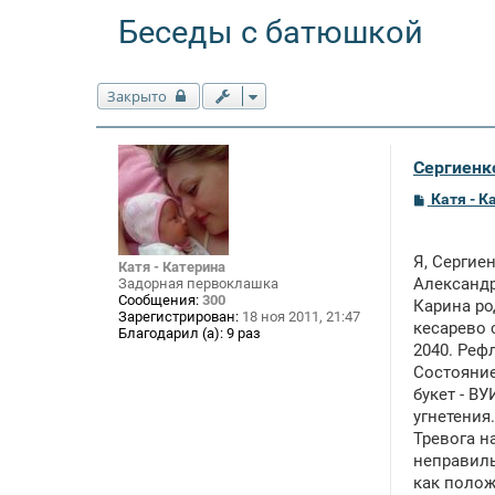
Беседы с батюшкой
Закрыто
Сергиенко
С
Катя - К
о
о
б
щ
Я, Сергие
Катя - Катерина
е
Александ
Задорная первоклашка
н
Сообщения:
300
Карина ро
и
Зарегистрирован:
18 ноя 2011, 21:47
е
кесарево 
Благодарил (а):
9 раз
2040. Реф
Состояние
букет - В
угнетения.
Тревога на
неправиль
как полож