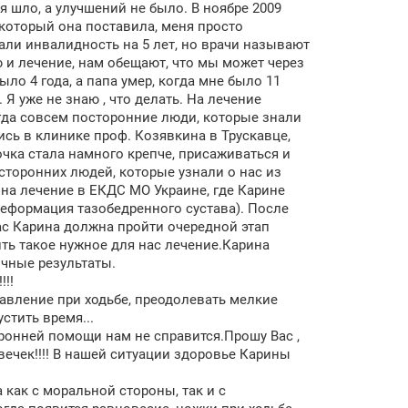
я шло, а улучшений не было. В ноябре 2009
 который она поставила, меня просто
ли инвалидность на 5 лет, но врачи называют
 и лечение, нам обещают, что мы может через
ло 4 года, а папа умер, когда мне было 11
 Я уже не знаю , что делать. На лечение
огда совсем посторонние люди, которые знали
ь в клинике проф. Козявкина в Трускавце,
чка стала намного крепче, присаживаться и
осторонних людей, которые узнали о нас из
 на лечение в ЕКДС МО Украине, где Карине
 деформация тазобедренного сустава). После
ас Карина должна пройти очередной этап
ть такое нужное для нас лечение.Карина
ичные результаты.
!!!
равление при ходьбе, преодолевать мелкие
стить время...
ронней помощи нам не справится.Прошу Вас ,
ечек!!!! В нашей ситуации здоровье Карины
 как с моральной стороны, так и с