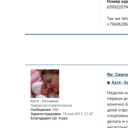
Номер кар
639002079
Так же те
+79606286
Re: Серги
С
Катя - К
о
о
Неделю на
б
щ
первые дн
Катя - Катерина
е
конечно б
Задорная первоклашка
н
Сообщения:
300
дней отдо
и
Зарегистрирован:
18 ноя 2011, 21:47
е
спортивны
Благодарил (а):
9 раз
делать и н
несколько