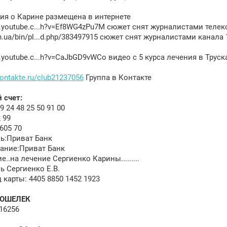
я о Карине размещена в интернете
.youtub
e.c...h?v=Ef8WG4zPu7M сюжет снят журналистами теле
/tsn.ua/bin/pl...d.php/383497915 сюжет снят журналистами канала 
.youtub
e.c...h?v=CaJbGD9vWCo видео с 5 курса лечения в Труск
kontakte.ru/club21237056
Группа в Контакте
 счет:
9 24 48 25 50 91 00
 99
605 70
ь:Приват Банк
ание:Приват Банк
..на лечение Сергиенко Карины.........
ь Сергиенко Е.В.
 карты: 4405 8850 1452 1923
КОШЕЛЕК
16256