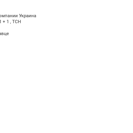
компании Украина
1 + 1 , ТСН
авце