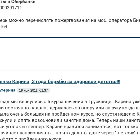
ты в Сбербанке
000391711
перь можно перечислять пожертвования на моб. оператора Би
164
енко Карина, 3 года борьбы за здоровое детство!!!
атерина
19 ноя 2011, 01:37
зад мы вернулись с 5 курса лечения в Трускавце...Карина уже 
и постоянно падала , держалась за опору или за руку когда шла
ыла очень большая на пройденном курсе, но спустя неделю К
хнули и опять возобновили занятия дома. Теперь наши занят
й уголок и степпер. Карине нравится заниматься, вот только
ачинает капризничать... но что делать, даже через " не хочу" п
 фото с пройденного курса