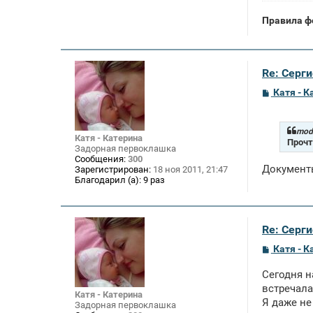
и
е
Правила ф
Re: Серги
С
Катя - К
о
о
б
щ
mode
Катя - Катерина
е
Прочт
Задорная первоклашка
н
Сообщения:
300
и
Документы
Зарегистрирован:
18 ноя 2011, 21:47
е
Благодарил (а):
9 раз
Re: Серги
С
Катя - К
о
о
Сегодня н
б
щ
встречала
Катя - Катерина
е
Я даже не
Задорная первоклашка
н