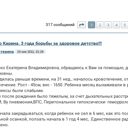
Страница
1
из
10
317 сообщений
1
2
3
4
5
 Карина, 3 года борьбы за здоровое детство!!!
атерина
19 ноя 2011, 01:29
нко Екатерина Владимировна, обращаюсь к Вам за помощью, д
ровны.
дилась раньше времени, на 31 нед., началось кровотечение, о
сечение. Рост - 45см, вес - 1650 .Ребенка месяц выхаживали 
лексы были слабыми.
 после рождения было тяжелым, за счет дыхательных расстр
УИ, Ву пневмония,ВПС, Перитональное гипоксически- геморро
чала закрадываться, когда ребенок не сел в 6 мес, как это по
ной осанкой, ползать начала в 1 год 4 мес, .Единственное ра
ено.