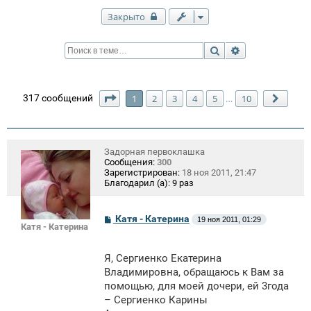
Закрыто
Поиск
Расширенный п
Страница
1
из
10
317 сообщений
1
2
3
4
5
10
…
След.
Задорная первоклашка
Сообщения:
300
Зарегистрирован:
18 ноя 2011, 21:47
Благодарил (а):
9 раз
С
Катя - Катерина
19 ноя 2011, 01:29
Катя - Катерина
о
о
б
щ
Я, Сергиенко Екатерина
е
Владимировна, обращаюсь к Вам за
н
помощью, для моей дочери, ей 3года
и
е
– Сергиенко Карины