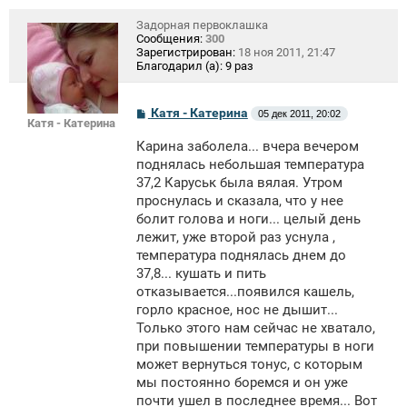
Задорная первоклашка
Сообщения:
300
Зарегистрирован:
18 ноя 2011, 21:47
Благодарил (а):
9 раз
С
Катя - Катерина
05 дек 2011, 20:02
Катя - Катерина
о
о
Карина заболела... вчера вечером
б
щ
поднялась небольшая температура
е
37,2 Каруськ была вялая. Утром
н
проснулась и сказала, что у нее
и
е
болит голова и ноги... целый день
лежит, уже второй раз уснула ,
температура поднялась днем до
37,8... кушать и пить
отказывается...появился кашель,
горло красное, нос не дышит...
Только этого нам сейчас не хватало,
при повышении температуры в ноги
может вернуться тонус, с которым
мы постоянно боремся и он уже
почти ушел в последнее время... Вот