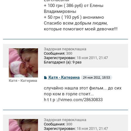
е
+ 100 грн ( 386 руб) от Елены
н
Владимировны
и
е
+ 50 грн ( 193 руб ) анонимно
Спасибо всем добрым людям,
которые помогают моей девочке!!!
Задорная первоклашка
Сообщения:
300
Зарегистрирован:
18 ноя 2011, 21:47
Благодарил (а):
9 раз
С
Катя - Катерина
24 ноя 2011, 18:53
Катя - Катерина
о
о
случайно нашла этот фильм... до сих
б
щ
пор ком в горле стоит...
е
h t t p ://vimeo.com/28630833
н
и
е
Задорная первоклашка
Сообщения:
300
Зарегистрирован:
18 ноя 2011, 21:47