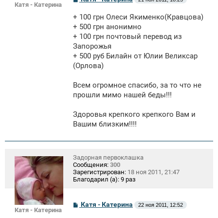
Катя - Катерина
о
о
+ 100 грн Олеси Якименко(Кравцова)
б
щ
+ 500 грн анонимно
е
+ 100 грн почтовый перевод из
н
Запорожья
и
е
+ 500 руб Билайн от Юлии Великсар
(Орлова)
Всем огромное спасибо, за то что не
прошли мимо нашей беды!!!
Здоровья крепкого крепкого Вам и
Вашим близким!!!!
Задорная первоклашка
Сообщения:
300
Зарегистрирован:
18 ноя 2011, 21:47
Благодарил (а):
9 раз
С
Катя - Катерина
22 ноя 2011, 12:52
Катя - Катерина
о
о