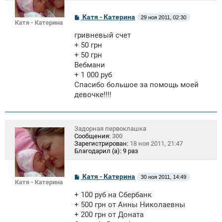
С
Катя - Катерина
29 ноя 2011, 02:30
Катя - Катерина
о
о
гривневый счет
б
щ
+ 50 грн
е
+ 50 грн
н
Вебмани
и
е
+ 1 000 руб
Спасибо большое за помощь моей
девочке!!!!
Задорная первоклашка
Сообщения:
300
Зарегистрирован:
18 ноя 2011, 21:47
Благодарил (а):
9 раз
С
Катя - Катерина
30 ноя 2011, 14:49
Катя - Катерина
о
о
+ 100 руб на Сбербанк
б
щ
+ 500 грн от Анны Николаевны
е
+ 200 грн от Доната
н