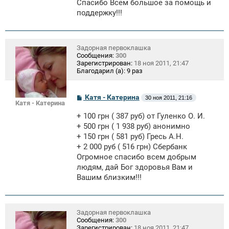
Спасибо Всем большое за помощь и
и
е
поддержку!!!
Задорная первоклашка
Сообщения:
300
Зарегистрирован:
18 ноя 2011, 21:47
Благодарил (а):
9 раз
С
Катя - Катерина
30 ноя 2011, 21:16
Катя - Катерина
о
о
+ 100 грн ( 387 руб) от Гуленко О. И.
б
щ
+ 500 грн ( 1 938 руб) анонимно
е
+ 150 грн ( 581 руб) Гресь А.Н.
н
+ 2 000 руб ( 516 грн) Сбербанк
и
е
Огромное спасибо всем добрым
людям, дай Бог здоровья Вам и
Вашим близким!!!
Задорная первоклашка
Сообщения:
300
Зарегистрирован:
18 ноя 2011, 21:47