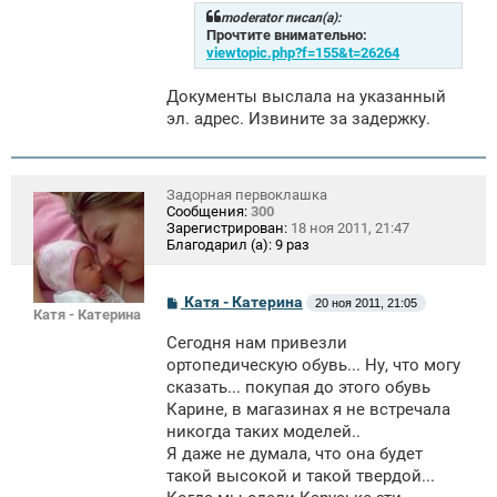
б
щ
moderator писал(а):
е
Прочтите внимательно:
н
viewtopic.php?f=155&t=26264
и
е
Документы выслала на указанный
эл. адрес. Извините за задержку.
Задорная первоклашка
Сообщения:
300
Зарегистрирован:
18 ноя 2011, 21:47
Благодарил (а):
9 раз
С
Катя - Катерина
20 ноя 2011, 21:05
Катя - Катерина
о
о
Сегодня нам привезли
б
щ
ортопедическую обувь... Ну, что могу
е
сказать... покупая до этого обувь
н
Карине, в магазинах я не встречала
и
е
никогда таких моделей..
Я даже не думала, что она будет
такой высокой и такой твердой...