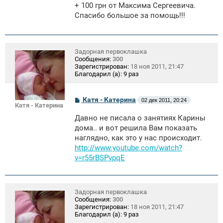
о
+ 100 грн от Максима Сергеевича.
б
щ
Спасибо большое за помощь!!!
е
н
и
е
Задорная первоклашка
Сообщения:
300
Зарегистрирован:
18 ноя 2011, 21:47
Благодарил (а):
9 раз
С
Катя - Катерина
02 дек 2011, 20:24
Катя - Катерина
о
о
Давно не писала о занятиях Карины
б
щ
дома.. и вот решила Вам показать
е
наглядно, как это у нас происходит.
н
http://www.youtube.com/watch?
и
е
v=r55rBSPvpqE
Задорная первоклашка
Сообщения:
300
Зарегистрирован:
18 ноя 2011, 21:47
Благодарил (а):
9 раз