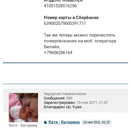
ЯНДЕКС КОШЕЛЕК
41001528516256
Номер карты в Сбербанке
639002079000391711
Так же теперь можно перечислять
пожертвования на моб. оператора
Билайн,
+79606286164
Задорная первоклашка
Сообщения:
300
Зарегистрирован:
18 ноя 2011, 21:47
Благодарил (а):
9 раз
С
Катя - Катерина
19 ноя 2011, 01:37
Катя - Катерина
о
о