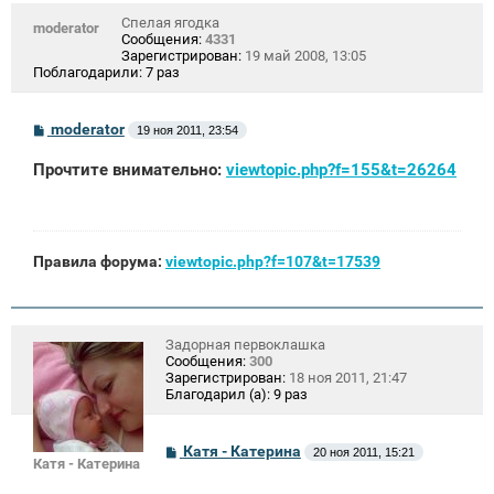
Спелая ягодка
moderator
Сообщения:
4331
Зарегистрирован:
19 май 2008, 13:05
Поблагодарили:
7 раз
С
moderator
19 ноя 2011, 23:54
о
о
Прочтите внимательно:
viewtopic.php?f=155&t=26264
б
щ
е
н
и
е
Правила форума:
viewtopic.php?f=107&t=17539
Задорная первоклашка
Сообщения:
300
Зарегистрирован:
18 ноя 2011, 21:47
Благодарил (а):
9 раз
С
Катя - Катерина
20 ноя 2011, 15:21
Катя - Катерина
о
о