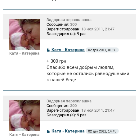
е
Задорная первоклашка
Сообщения:
300
Зарегистрирован:
18 ноя 2011, 21:47
Благодарил (а):
9 раз
С
Катя - Катерина
02 дек 2011, 01:30
Катя - Катерина
о
о
+ 300 грн
б
щ
Спасибо всем добрым людям,
е
которые не остались равнодушными
н
к нашей беде.
и
е
Задорная первоклашка
Сообщения:
300
Зарегистрирован:
18 ноя 2011, 21:47
Благодарил (а):
9 раз
С
Катя - Катерина
02 дек 2011, 14:43
Катя - Катерина
о