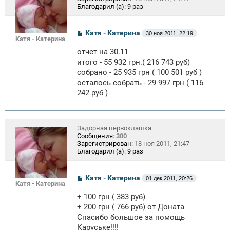
Благодарил (а):
9 раз
С
Катя - Катерина
30 ноя 2011, 22:19
Катя - Катерина
о
о
отчет на 30.11
б
щ
итого - 55 932 грн.( 216 743 руб)
е
собрано - 25 935 грн ( 100 501 руб )
н
осталось собрать - 29 997 грн ( 116
и
е
242 руб )
Задорная первоклашка
Сообщения:
300
Зарегистрирован:
18 ноя 2011, 21:47
Благодарил (а):
9 раз
С
Катя - Катерина
01 дек 2011, 20:26
Катя - Катерина
о
о
+ 100 грн ( 383 руб)
б
щ
+ 200 грн ( 766 руб) от Доната
е
Спасибо большое за помощь
н
Каруське!!!!
и