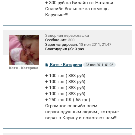
+ 300 руб на Билайн от Натальи.
б
щ
Спасибо большое за помощь
е
Каруське!!!!
н
и
е
Задорная первоклашка
Сообщения:
300
Зарегистрирован:
18 ноя 2011, 21:47
Благодарил (а):
9 раз
С
Катя - Катерина
23 ноя 2011, 01:28
Катя - Катерина
о
о
+ 100 грн ( 383 руб)
б
щ
+ 100 грн ( 383 руб)
е
+ 100 грн ( 383 руб)
н
+ 100 грн ( 383 руб)
и
е
+ 250 грн ЯК ( 65 грн)
Огромное спасибо всем
неравнодушным людям , которые
верят в Карину и помогают нам!!!