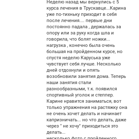
Неделю назад мы вернулись с 5
б
щ
курса лечения в Трускавце...Карина
е
уже по-тихньку приходит в себя
н
после лечения.... первые дни
и
е
постоянно падала , держалась за
опору или за руку когда шла и
говорила, что болят ножки...
нагрузка , конечно была очень
большая на пройденном курсе, но
спустя неделю Каруська уже
чувствует себя лучше. Несколько
дней отдохнули и опять
возобновили занятия дома. Теперь
наши занятия стали
разнообразными, т.к. появился
спортивный уголок и степпер.
Карине нравится заниматься, вот
только упражнения на растяжку она
не очень хочет делать и начинает
капризничать... но что делать, даже
через " не хочу" приходиться это
делать...
несколько фото с пройденного