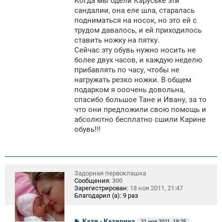
Когда мы одели Каруське эти
сандалии, она еле шла, старалась
подниматься на носок, но это ей с
трудом давалось, и ей приходилось
ставить ножку на пятку.
Сейчас эту обувь нужно носить не
более двух часов, и каждую неделю
прибавлять по часу, чтобы не
нагружать резко ножки. В общем
подарком я ооочень довольна,
спасибо большое Тане и Ивану, за то
что они предложили свою помощь и
абсолютно бесплатно сшили Карине
обувь!!!
Задорная первоклашка
Сообщения:
300
Зарегистрирован:
18 ноя 2011, 21:47
Благодарил (а):
9 раз
С
Катя - Катерина
21 ноя 2011, 18:25