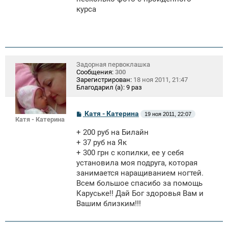
курса
Задорная первоклашка
Сообщения:
300
Зарегистрирован:
18 ноя 2011, 21:47
Благодарил (а):
9 раз
С
Катя - Катерина
19 ноя 2011, 22:07
Катя - Катерина
о
о
+ 200 руб на Билайн
б
щ
+ 37 руб на Як
е
+ 300 грн с копилки, ее у себя
н
установила моя подруга, которая
и
е
занимается наращиванием ногтей.
Всем большое спасибо за помощь
Каруське!! Дай Бог здоровья Вам и
Вашим близким!!!