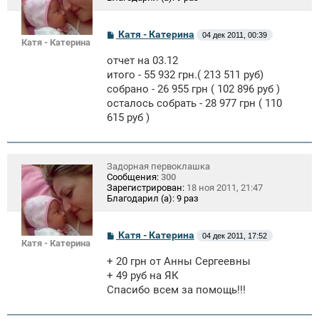
С
Катя - Катерина
04 дек 2011, 00:39
Катя - Катерина
о
о
отчет на 03.12
б
щ
итого - 55 932 грн.( 213 511 руб)
е
собрано - 26 955 грн ( 102 896 руб )
н
осталось собрать - 28 977 грн ( 110
и
е
615 руб )
Задорная первоклашка
Сообщения:
300
Зарегистрирован:
18 ноя 2011, 21:47
Благодарил (а):
9 раз
С
Катя - Катерина
04 дек 2011, 17:52
Катя - Катерина
о
о
+ 20 грн от Анны Сергеевны
б
щ
+ 49 руб на ЯК
е
Спасибо всем за помощь!!!
н
и
е