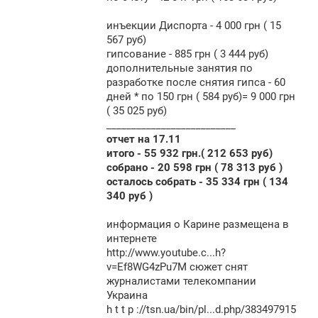
инъекции Диспорта - 4 000 грн ( 15
567 руб)
гипсование - 885 грн ( 3 444 руб)
дополнительные занятия по
разработке после снятия гипса - 60
дней * по 150 грн ( 584 руб)= 9 000 грн
( 35 025 руб)
__________________________
отчет на 17.11
итого - 55 932 грн.( 212 653 руб)
собрано - 20 598 грн ( 78 313 руб )
осталось собрать - 35 334 грн ( 134
340 руб )
информация о Карине размещена в
интернете
http://www.youtub
e.c...h?
v=Ef8WG4zPu7M сюжет снят
журналистами телекомпании
Украина
h t t p ://tsn.ua/bin/pl...d.php/383497915