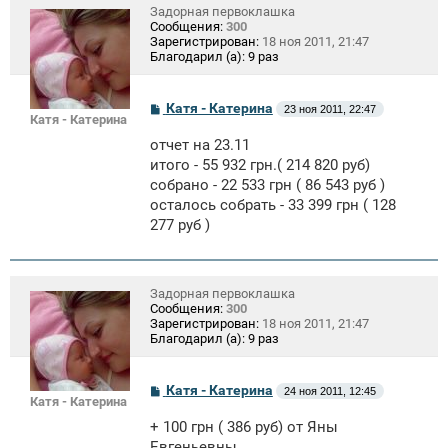
Задорная первоклашка
Сообщения:
300
Зарегистрирован:
18 ноя 2011, 21:47
Благодарил (а):
9 раз
С
Катя - Катерина
23 ноя 2011, 22:47
Катя - Катерина
о
о
отчет на 23.11
б
щ
итого - 55 932 грн.( 214 820 руб)
е
собрано - 22 533 грн ( 86 543 руб )
н
осталось собрать - 33 399 грн ( 128
и
е
277 руб )
Задорная первоклашка
Сообщения:
300
Зарегистрирован:
18 ноя 2011, 21:47
Благодарил (а):
9 раз
С
Катя - Катерина
24 ноя 2011, 12:45
Катя - Катерина
о
о
+ 100 грн ( 386 руб) от Яны
б
щ
Евгеньевны