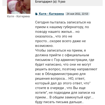
Благодарил (а):
9 раз
С
Катя - Катерина
24 ноя 2011, 22:53
Катя - Катерина
о
о
Сегодня пыталась записаться на
б
щ
прием к нашему губернатору, по
е
поводу нашего жилья... но
н
оказалось , что это не
и
е
просто...скорее всего даже не
возможно.
Чтобы записаться на прием, я
должна прийти с официальным
письмом с Гор.администрации, где
будет написано, что они не могут
решить вопрос, поэтому направляют
нас в Обладминистрацию для
решения вопроса... НО, ответ,
который дал до этого ответ, что"
стоите в очереди , что Вы еще
хотите", не подходим для записи на
прием... В общем замкнутый круг...
буду писать письма дальше..