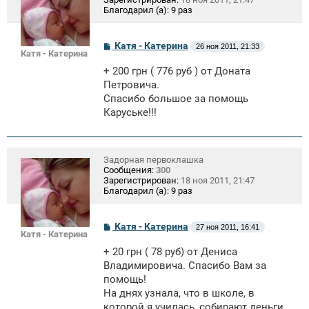
Благодарил (а):
9 раз
С
Катя - Катерина
26 ноя 2011, 21:33
Катя - Катерина
о
о
+ 200 грн ( 776 руб ) от Доната
б
щ
Петровича.
е
Спасибо большое за помощь
н
Каруське!!!
и
е
Задорная первоклашка
Сообщения:
300
Зарегистрирован:
18 ноя 2011, 21:47
Благодарил (а):
9 раз
С
Катя - Катерина
27 ноя 2011, 16:41
Катя - Катерина
о
о
+ 20 грн ( 78 руб) от Дениса
б
щ
Владимировича. Спасибо Вам за
е
помощь!
н
На днях узнала, что в школе, в
и
е
которой я училась, собирают деньги