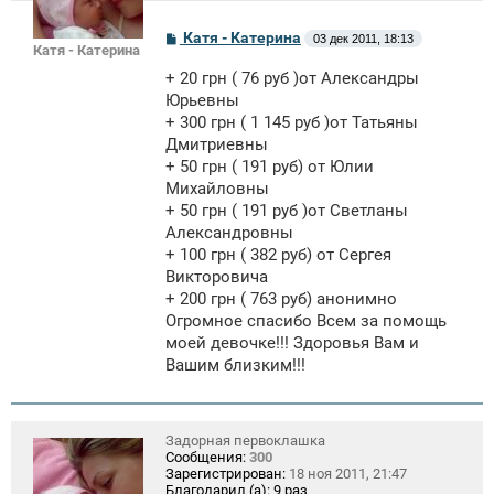
С
Катя - Катерина
03 дек 2011, 18:13
Катя - Катерина
о
о
+ 20 грн ( 76 руб )от Александры
б
щ
Юрьевны
е
+ 300 грн ( 1 145 руб )от Татьяны
н
Дмитриевны
и
е
+ 50 грн ( 191 руб) от Юлии
Михайловны
+ 50 грн ( 191 руб )от Светланы
Александровны
+ 100 грн ( 382 руб) от Сергея
Викторовича
+ 200 грн ( 763 руб) анонимно
Огромное спасибо Всем за помощь
моей девочке!!! Здоровья Вам и
Вашим близким!!!
Задорная первоклашка
Сообщения:
300
Зарегистрирован:
18 ноя 2011, 21:47
Благодарил (а):
9 раз