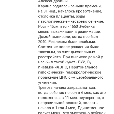
Александровны.
Карина родилась раньше времени,
на 31 нед., началось кровотечение,
отслойка плаценты, роды
патологические - кесарево сечение.
Рост - 45см, вес - 1650 .Ребенка
месяц выхаживали в реанимации.
Домой выписали, когда вес был
2040. Рефлексы были слабыми.
Состояние после рождения было
тяжелым, за счет дыхательных
расстройств. При выписке домой у
нас был такой букет - ВУИ, Ву
пневмония,ВПС, Перитональное
гипоксически- геморрологическое
поражение ЦНС с -м церебрального
угнетения.
Тревога начала закрадываться,
когда ребенок не сел в 6 мес, как это
положено, а в 11 мес, неуверенно, с
неправильной осанкой, ползать
начала в 1 год 4 мес, .Единственное
радует меня , что умственно ребенок