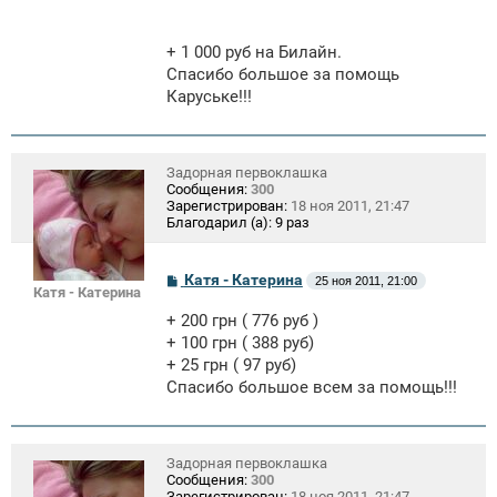
+ 1 000 руб на Билайн.
Спасибо большое за помощь
Каруське!!!
Задорная первоклашка
Сообщения:
300
Зарегистрирован:
18 ноя 2011, 21:47
Благодарил (а):
9 раз
С
Катя - Катерина
25 ноя 2011, 21:00
Катя - Катерина
о
о
+ 200 грн ( 776 руб )
б
щ
+ 100 грн ( 388 руб)
е
+ 25 грн ( 97 руб)
н
Спасибо большое всем за помощь!!!
и
е
Задорная первоклашка
Сообщения:
300
Зарегистрирован:
18 ноя 2011, 21:47