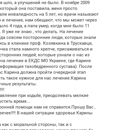
я шло, а улучшений не было. В ноябре 2009
 который она поставила, меня просто
ли инвалидность на 5 лет, но врачи называют
 и лечение, нам обещают, что мы может через
ло 4 года, а папа умер, когда мне было 11
 Я уже не знаю , что делать. На лечение
огда совсем посторонние люди, которые знали
ь в клинике проф. Козявкина в Трускавце,
чка стала намного крепче, присаживаться и
осторонних людей, которые узнали о нас из
 на лечение в ЕКДС МО Украине, где Карине
 деформация тазобедренного сустава). После
ас Карина должна пройти очередной этап
ть такое нужное для нас лечение.Карина
ичные результаты.
!!!
равление при ходьбе, преодолевать мелкие
стить время...
ронней помощи нам не справится.Прошу Вас ,
ечек!!!! В нашей ситуации здоровье Карины
 как с моральной стороны, так и с