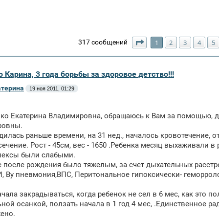
Страница
1
из
10
317 сообщений
1
2
3
4
5
 Карина, 3 года борьбы за здоровое детство!!!
атерина
19 ноя 2011, 01:29
нко Екатерина Владимировна, обращаюсь к Вам за помощью, д
ровны.
дилась раньше времени, на 31 нед., началось кровотечение, о
сечение. Рост - 45см, вес - 1650 .Ребенка месяц выхаживали 
лексы были слабыми.
 после рождения было тяжелым, за счет дыхательных расстр
УИ, Ву пневмония,ВПС, Перитональное гипоксически- геморро
чала закрадываться, когда ребенок не сел в 6 мес, как это по
ной осанкой, ползать начала в 1 год 4 мес, .Единственное ра
ено.