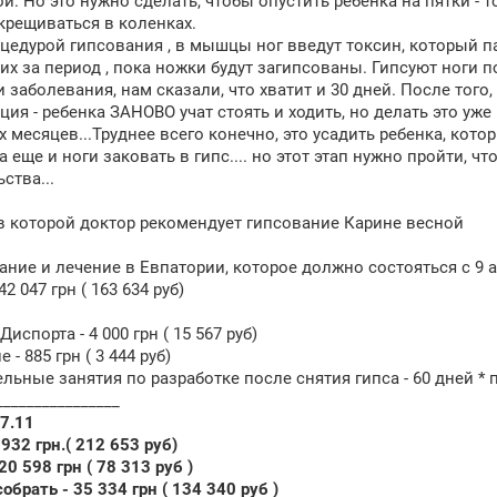
й. Но это нужно сделать, чтобы опустить ребенка на пятки - 
скрещиваться в коленках.
цедурой гипсования , в мышцы ног введут токсин, который 
 их за период , пока ножки будут загипсованы. Гипсуют ноги п
 заболевания, нам сказали, что хватит и 30 дней. После того
ция - ребенка ЗАНОВО учат стоять и ходить, но делать это уже
х месяцев...Труднее всего конечно, это усадить ребенка, кото
да еще и ноги заковать в гипс.... но этот этап нужно пройти,
ства...
в которой доктор рекомендует гипсование Карине весной
ание и лечение в Евпатории, которое должно состояться с 9 а
42 047 грн ( 163 634 руб)
испорта - 4 000 грн ( 15 567 руб)
 - 885 грн ( 3 444 руб)
ьные занятия по разработке после снятия гипса - 60 дней * по 1
________________
17.11
 932 грн.( 212 653 руб)
20 598 грн ( 78 313 руб )
обрать - 35 334 грн ( 134 340 руб )