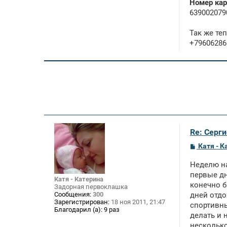
Номер кар
639002079
Так же те
+79606286
Re: Серги
С
Катя - К
о
о
Неделю на
б
щ
первые дн
Катя - Катерина
е
конечно б
Задорная первоклашка
н
Сообщения:
300
дней отдо
и
Зарегистрирован:
18 ноя 2011, 21:47
е
спортивны
Благодарил (а):
9 раз
делать и н
несколько