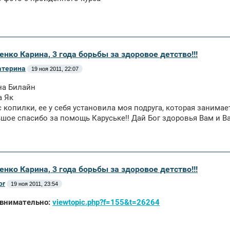
енко Карина, 3 года борьбы за здоровое детство!!!
атерина
19 ноя 2011, 22:07
 на Билайн
а Як
 с копилки, ее у себя установила моя подруга, которая занима
шое спасибо за помощь Каруське!! Дай Бог здоровья Вам и В
енко Карина, 3 года борьбы за здоровое детство!!!
or
19 ноя 2011, 23:54
 внимательно:
viewtopic.php?f=155&t=26264