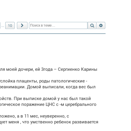
Поиск
Расширенный 
10
…
След.
ля моей дочери, ей 3года – Сергиенко Карины
тслойка плаценты, роды патологические -
в реанимации. Домой выписали, когда вес был
ойств. При выписке домой у нас был такой
логическое поражение ЦНС с -м церебрального
ложено, а в 11 мес, неуверенно, с
дует меня , что умственно ребенок развивается