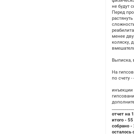
физическо
не будут 
Перед про
растянуть
сложности
реабилита
менее дву
коляску, 
вмешатель
Выписка, 
На гипсов
по счету - 
инъекции Д
гипсование
дополнител
__________
отчет на 
итого - 55
собрано - 
осталось с