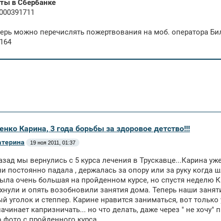
ты в Сбербанке
000391711
перь можно перечислять пожертвования на моб. оператора Би
164
енко Карина, 3 года борьбы за здоровое детство!!!
атерина
19 ноя 2011, 01:37
зад мы вернулись с 5 курса лечения в Трускавце...Карина уже 
и постоянно падала , держалась за опору или за руку когда шла
ыла очень большая на пройденном курсе, но спустя неделю К
хнули и опять возобновили занятия дома. Теперь наши занят
й уголок и степпер. Карине нравится заниматься, вот только
ачинает капризничать... но что делать, даже через " не хочу" п
 фото с пройденного курса