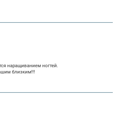
ется наращиванием ногтей.
ашим близким!!!