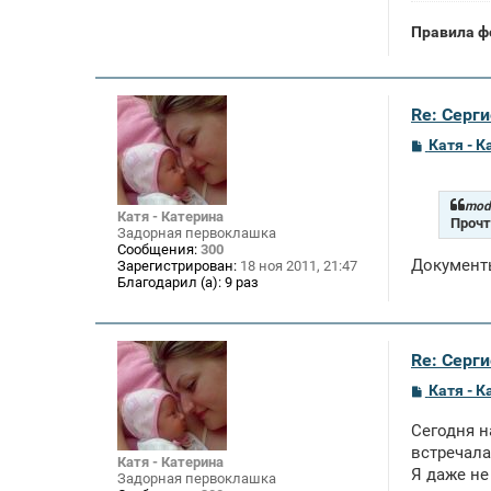
и
е
Правила ф
Re: Серги
С
Катя - К
о
о
б
щ
mode
Катя - Катерина
е
Прочт
Задорная первоклашка
н
Сообщения:
300
и
Документы
Зарегистрирован:
18 ноя 2011, 21:47
е
Благодарил (а):
9 раз
Re: Серги
С
Катя - К
о
о
Сегодня н
б
щ
встречала
Катя - Катерина
е
Я даже не
Задорная первоклашка
н