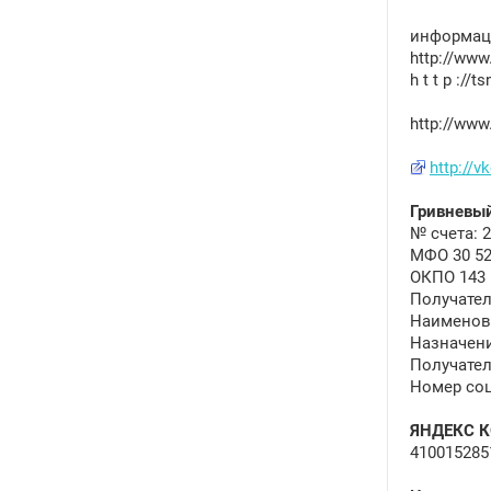
информаци
http://www
h t t p :/
http://www
http://v
Гривневый
№ счета: 2
МФО 30 52
ОКПО 143 
Получател
Наименов
Назначение
Получател
Номер соц
ЯНДЕКС 
410015285