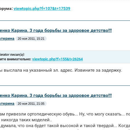
орума:
viewtopic.php?f=107&t=17539
енко Карина, 3 года борьбы за здоровое детство!!!
атерина
20 ноя 2011, 15:21
rator писал(а):
ите внимательно:
viewtopic.php?f=155&t=26264
 выслала на указанный эл. адрес. Извините за задержку.
енко Карина, 3 года борьбы за здоровое детство!!!
атерина
20 ноя 2011, 21:05
ам привезли ортопедическую обувь... Ну, что могу сказать... п
 никогда таких моделей..
 думала, что она будет такой высокой и такой твердой... Когд