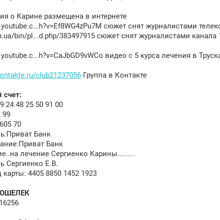
я о Карине размещена в интернете
.youtub
e.c...h?v=Ef8WG4zPu7M сюжет снят журналистами теле
/tsn.ua/bin/pl...d.php/383497915 сюжет снят журналистами канала 
.youtub
e.c...h?v=CaJbGD9vWCo видео с 5 курса лечения в Труск
kontakte.ru/club21237056
Группа в Контакте
 счет:
9 24 48 25 50 91 00
 99
605 70
ь:Приват Банк
ание:Приват Банк
..на лечение Сергиенко Карины.........
ь Сергиенко Е.В.
 карты: 4405 8850 1452 1923
КОШЕЛЕК
16256