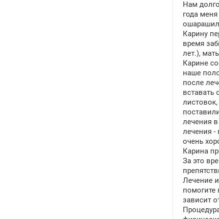
Нам долго
года меня
ошарашил 
Карину пе
время заб
лет.), ма
Карине со
наше поло
после леч
вставать 
листовок,
поставили
лечения в
лечения -
очень хор
Карина пр
За это вр
препятств
Лечение и
помогите 
зависит о
Процедура