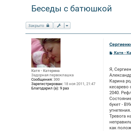
Беседы с батюшкой
Закрыто
Сергиенко
С
Катя - К
о
о
б
щ
Я, Сергие
Катя - Катерина
е
Александ
Задорная первоклашка
н
Сообщения:
300
Карина ро
и
Зарегистрирован:
18 ноя 2011, 21:47
е
кесарево 
Благодарил (а):
9 раз
2040. Реф
Состояние
букет - В
угнетения.
Тревога на
неправиль
как полож