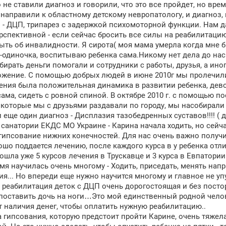
 не ставили диагноз и говорили, что это все пройдет, но врем
 направили к областному детскому невропатологу, и диагноз,
- ДЦП, трипарез с задержкой психомоторной функции. Нам да
рспективной - если сейчас бросить все силы на реабилитацию
ыть об инвалидности. Я сирота( моя мама умерла когда мне бы
ть-одиночка, воспитываю ребенка сама.Никому нет дела до нас.
бирать деньги помогали и сотрудники с работы, друзья, а ин
жение. С помощью добрых людей в июне 2010г мы пролечилис
ения была положительная динамика в развитии ребенка, дево
сама, сидеть с ровной спиной. В октябре 2010 г. с помощью п
 которые мы с друзьями раздавали по городу, мы насобирали
 еще один диагноз - Дисплазия тазобедренных суставов!!!! (
 санатории ЕКДС МО Украине - Карина начала ходить, но сейч
 гипсование нижних конечностей. Для нас очень важно получи
ошо поддается лечению, после каждого курса в у ребенка отл
ошла уже 5 курсов лечения в Трускавце и 3 курса в Евпатории!
емя научилась очень многому - Ходить, приседать, менять нап
ия... Но впереди еще нужно научится многому и главное не упу
 реабилитация деток с ДЦП очень дорогостоящая и без посто
поставить дочь на ноги…Это мой единственный родной челов
т наличия денег, чтобы оплатить нужную реабилитацию..
 гипсования, которую предстоит пройти Карине, очень тяжела