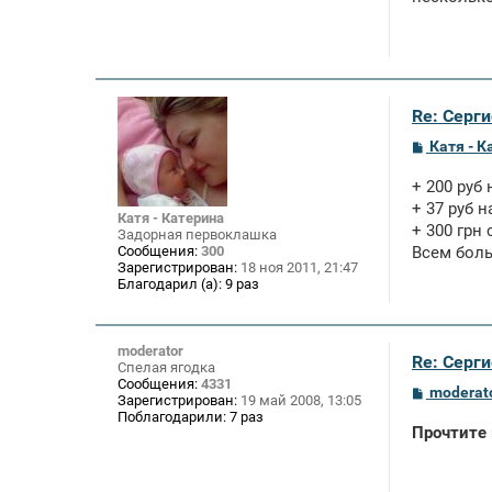
Re: Серги
С
Катя - К
о
о
+ 200 руб
б
щ
+ 37 руб н
Катя - Катерина
е
+ 300 грн
Задорная первоклашка
н
Сообщения:
300
Всем боль
и
Зарегистрирован:
18 ноя 2011, 21:47
е
Благодарил (а):
9 раз
moderator
Re: Серги
Спелая ягодка
Сообщения:
4331
С
moderat
Зарегистрирован:
19 май 2008, 13:05
о
Поблагодарили:
7 раз
о
Прочтите
б
щ
е
н