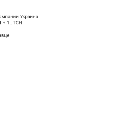
компании Украина
1 + 1 , ТСН
авце