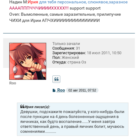
Надин М:
Ирия
для тебя персональное, слюнявое,заразное
ААААПППЧЧЧИИИИХХХХХ!!!
support support
Oven: Вымоленные, самые заразительные, прилипучие
ЧИХИ для Ирии АПЧХИИИИИИИИИИИИИИИ
Только зачали
Сообщения:
31
Зарегистрирован:
18 июл 2011, 10:50
Пол:
Женский
Откуда:
страна Оз
Roo
С
Roo
02 авг 2011, 07:52
о
о
б
щ
Ирия писал(а):
е
Девушки, подскажите пожалуйста, у кого-нибудь были
н
после пункции на 4 день болезненные ощущения в
и
яичниках, как будто воспаление.......У меня завтра
е
ответственный день, а правый яичник болит, мучаюсь
сомнениями............