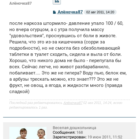
Алёночка87
С
Алёночка87
02 авг 2011, 14:20
о
о
после наркоза штормило- давление упало 100 / 60,
б
щ
но вчера огурцом, а с утра получила массу
е
"удовольствия", проснувшись от боли в животе.
н
Решила, что это из-за кишечника (сорри за
и
е
подробности), но не смогла без обезболивающей
таблетки в туалет сходить, сидела и выла от боли.
Хорошо, что никого дома не было - перепугала бы
всех. Сейчас легче, но живот разбарабанило,
побаливает.... Это же не гипера? Воду пью, белок ем,
а арбузы трескать можно, кто знает??? Это же не
фрукт, не овощ, а ягода, и жидкости много (правда
сладкой)
Последний раз редактировалось
Алёночка87
02 авг 2011, 14:24, всего
редактировалось 1 раз.
Веселая дошкольница
Сообщения:
168
Зарегистрирован:
19 июн 2011, 11:52