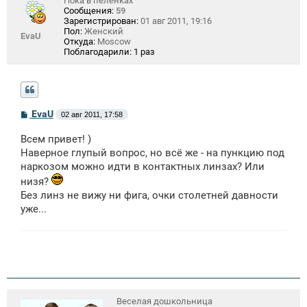
Пока в пеленках
Сообщения:
59
Зарегистрирован:
01 авг 2011, 19:16
Пол:
Женский
EvaU
Откуда:
Moscow
Поблагодарили:
1 раз
С
EvaU
02 авг 2011, 17:58
о
о
Всем привет! )
б
щ
Наверное глупый вопрос, но всё же - на пункцию под
е
наркозом можно идти в контактных линзах? Или
н
и
низя?
е
Без линз не вижу ни фига, очки столетней давности
уже...
Веселая дошкольница