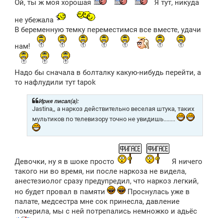
Ой, ты ж моя хорошая
Я тут, никуда
не убежала
В беременную темку переместимся все вместе, удачи
нам!
Надо бы сначала в болталку какую-нибудь перейти, а
то нафлудили тут tapok
Ирия писал(а):
Jastina,, а наркоз действительно веселая штука, таких
мультиков по телевизору точно не увидишь........
Девочки, ну я в шоке просто
Я ничего
такого ни во время, ни после наркоза не видела,
анестезиолог сразу предупредил, что наркоз легкий,
но будет провал в памяти
Проснулась уже в
палате, медсестра мне сок принесла, давление
померила, мы с ней потрепались немножко и адьёс