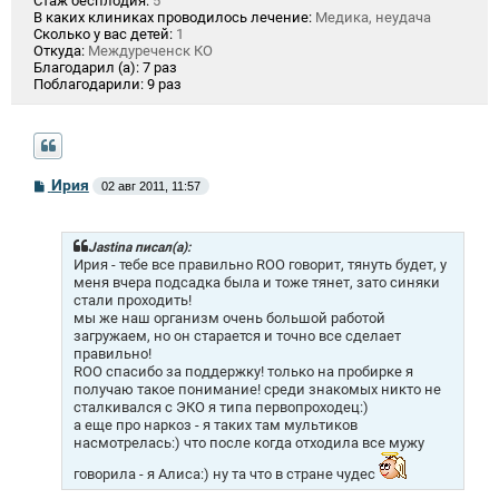
Стаж бесплодия:
5
В каких клиниках проводилось лечение:
Медика, неудача
Сколько у вас детей:
1
Откуда:
Междуреченск КО
Благодарил (а):
7 раз
Поблагодарили:
9 раз
С
Ирия
02 авг 2011, 11:57
о
о
б
щ
Jastina писал(а):
е
Ирия - тебе все правильно ROO говорит, тянуть будет, у
н
меня вчера подсадка была и тоже тянет, зато синяки
и
стали проходить!
е
мы же наш организм очень большой работой
загружаем, но он старается и точно все сделает
правильно!
ROO спасибо за поддержку! только на пробирке я
получаю такое понимание! среди знакомых никто не
сталкивался с ЭКО я типа первопроходец:)
а еще про наркоз - я таких там мультиков
насмотрелась:) что после когда отходила все мужу
говорила - я Алиса:) ну та что в стране чудес