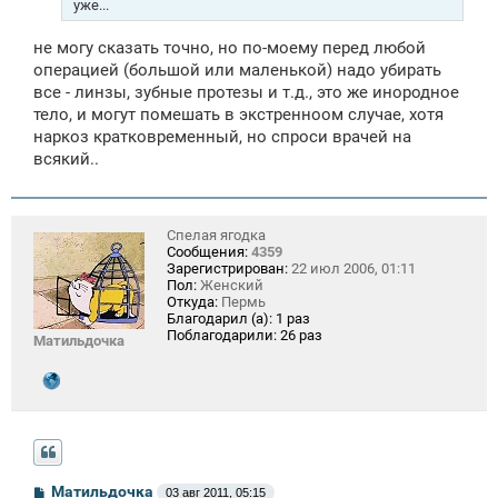
уже...
не могу сказать точно, но по-моему перед любой
операцией (большой или маленькой) надо убирать
все - линзы, зубные протезы и т.д., это же инородное
тело, и могут помешать в экстренноом случае, хотя
наркоз кратковременный, но спроси врачей на
всякий..
Спелая ягодка
Сообщения:
4359
Зарегистрирован:
22 июл 2006, 01:11
Пол:
Женский
Откуда:
Пермь
Благодарил (а):
1 раз
Поблагодарили:
26 раз
Матильдочка
С
Матильдочка
03 авг 2011, 05:15