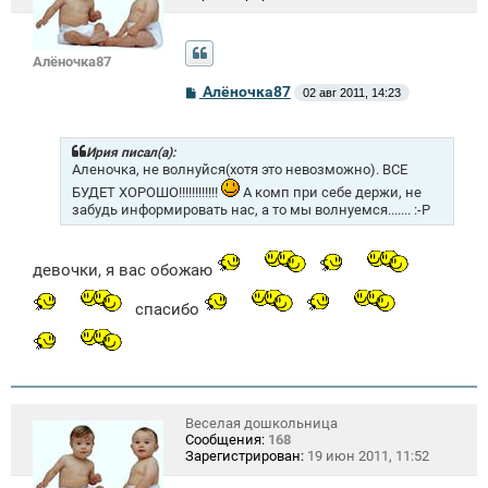
Алёночка87
С
Алёночка87
02 авг 2011, 14:23
о
о
б
щ
Ирия писал(а):
е
Аленочка, не волнуйся(хотя это невозможно). ВСЕ
н
БУДЕТ ХОРОШО!!!!!!!!!!!!
А комп при себе держи, не
и
забудь информировать нас, а то мы волнуемся....... :-P
е
девочки, я вас обожаю
спасибо
Веселая дошкольница
Сообщения:
168
Зарегистрирован:
19 июн 2011, 11:52