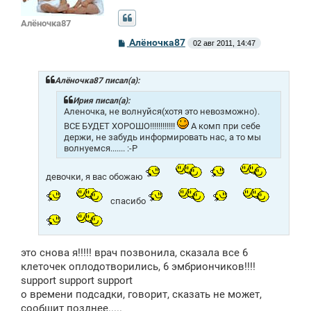
Алёночка87
С
Алёночка87
02 авг 2011, 14:47
о
о
б
щ
Алёночка87 писал(а):
е
н
Ирия писал(а):
и
Аленочка, не волнуйся(хотя это невозможно).
е
ВСЕ БУДЕТ ХОРОШО!!!!!!!!!!!!
А комп при себе
держи, не забудь информировать нас, а то мы
волнуемся....... :-P
девочки, я вас обожаю
спасибо
это снова я!!!!! врач позвонила, сказала все 6
клеточек оплодотворились, 6 эмбриончиков!!!!
support support support
о времени подсадки, говорит, сказать не может,
сообщит позднее.....