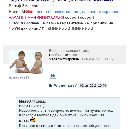
Ральф Эмерсон.
Надин М:
Ирия
для тебя персональное, слюнявое,заразное
ААААПППЧЧЧИИИИХХХХХ!!!
support support
Oven: Вымоленные, самые заразительные, прилипучие
ЧИХИ для Ирии АПЧХИИИИИИИИИИИИИИИ
Веселая дошкольница
Сообщения:
168
Зарегистрирован:
19 июн 2011, 11:52
Алёночка87
С
Алёночка87
02 авг 2011, 19:49
о
о
б
щ
EvaU писал(а):
е
Всем привет! )
н
Наверное глупый вопрос, но всё же - на пункцию под
и
наркозом можно идти в контактных линзах? Или
е
низя?
Без линз не вижу ни фига, очки столетней давности