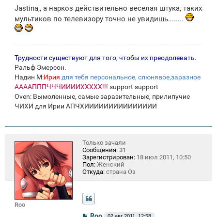
Jastina,, а наркоз действительно веселая штука, таких
мультиков по телевизору точно не увидишь........
Трудности существуют для того, чтобы их преодолевать.
Ральф Эмерсон.
Надин М:
Ирия
для тебя персональное, слюнявое,заразное
ААААПППЧЧЧИИИИХХХХХ!!!
support support
Oven: Вымоленные, самые заразительные, прилипучие
ЧИХИ для Ирии АПЧХИИИИИИИИИИИИИИИ
Только зачали
Сообщения:
31
Зарегистрирован:
18 июл 2011, 10:50
Пол:
Женский
Откуда:
страна Оз
Roo
С
Roo
02 авг 2011, 12:58