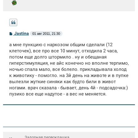
С
Jastina
01 авг 2011, 21:30
о
о
а мне пункцию с наркозом общим сделали (12
б
щ
клеточек), все про все 10 минут, отходила 2 часа,
е
потом еще долго штормило . ну и обещаная
н
гиперстимуляция, не айс конечно но вполне терпимо,
и
е
ночью спала мало, все болело. прикладывала холод
к животику - помогло. на 3й день на животе и в пупке
вылезли жуткие синяки как будто били в живот
ногами. врач сказала - бывает, день 4й - подсадочка:)
пузико все еще надутое - а вес не меняется.
Задорная первоклашка