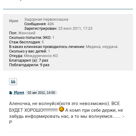
Задорная первоклашка
Ирия
Сообщения:
426
Зарегистрирован:
23 июл 2011, 17:23
Пол:
Женский
Сколько попыток ЭКО:
1
Стаж бесплодия:
5
В каких клиниках проводилось лечение:
Медика, неудача
Сколько у вас детей:
1
Откуда:
Междуреченск КО
Благодарил (а):
7 раз
Поблагодарили:
9 раз
С
Ирия
02 авг 2011, 14:00
о
о
Аленочка, не волнуйся(хотя это невозможно). ВСЕ
б
щ
БУДЕТ ХОРОШО!!!!!!!!!!!!
А комп при себе держи, не
е
забудь информировать нас, а то мы волнуемся....... :-
н
и
P
е