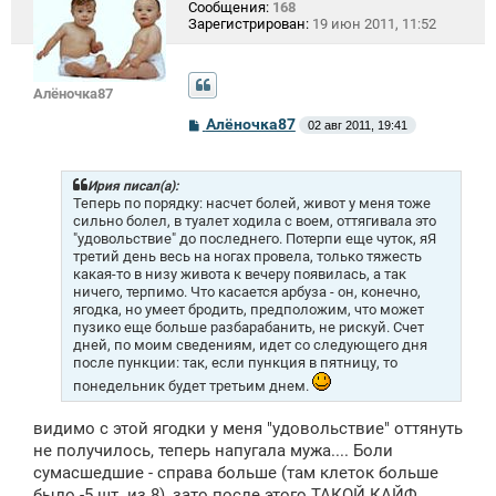
Сообщения:
168
Зарегистрирован:
19 июн 2011, 11:52
Алёночка87
С
Алёночка87
02 авг 2011, 19:41
о
о
б
щ
Ирия писал(а):
е
Теперь по порядку: насчет болей, живот у меня тоже
н
сильно болел, в туалет ходила с воем, оттягивала это
и
"удовольствие" до последнего. Потерпи еще чуток, яЯ
е
третий день весь на ногах провела, только тяжесть
какая-то в низу живота к вечеру появилась, а так
ничего, терпимо. Что касается арбуза - он, конечно,
ягодка, но умеет бродить, предположим, что может
пузико еще больше разбарабанить, не рискуй. Счет
дней, по моим сведениям, идет со следующего дня
после пункции: так, если пункция в пятницу, то
понедельник будет третьим днем.
видимо с этой ягодки у меня "удовольствие" оттянуть
не получилось, теперь напугала мужа.... Боли
сумасшедшие - справа больше (там клеток больше
было -5 шт. из 8), зато после этого ТАКОЙ КАЙФ