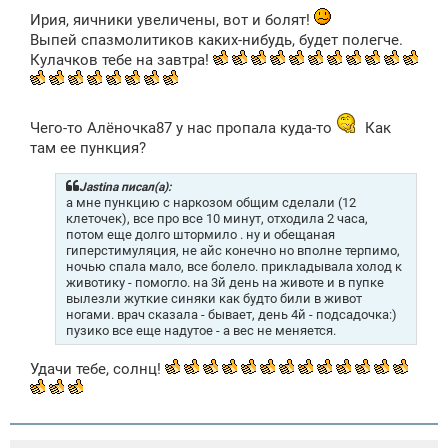
Ирия, яичники увеличены, вот и болят!
Выпей спазмолитиков каких-нибудь, будет полегче.
Кулачков тебе на завтра!
Чего-то Алёночка87 у нас пропала куда-то
Как
там ее пункция?
Jastina писал(а):
а мне пункцию с наркозом общим сделали (12
клеточек), все про все 10 минут, отходила 2 часа,
потом еще долго штормило . ну и обещаная
гиперстимуляция, не айс конечно но вполне терпимо,
ночью спала мало, все болело. прикладывала холод к
животику - помогло. на 3й день на животе и в пупке
вылезли жуткие синяки как будто били в живот
ногами. врач сказала - бывает, день 4й - подсадочка:)
пузико все еще надутое - а вес не меняется.
Удачи тебе, солнц!