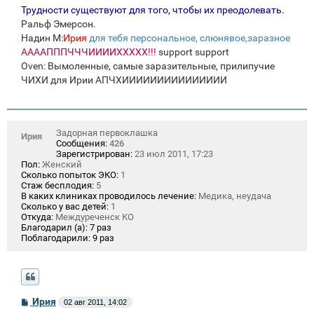
Трудности существуют для того, чтобы их преодолевать.
Ральф Эмерсон.
Надин М:
Ирия
для тебя персональное, слюнявое,заразное
ААААПППЧЧЧИИИИХХХХХ!!!
support support
Oven: Вымоленные, самые заразительные, прилипучие
ЧИХИ для Ирии АПЧХИИИИИИИИИИИИИИИ
Задорная первоклашка
Ирия
Сообщения:
426
Зарегистрирован:
23 июл 2011, 17:23
Пол:
Женский
Сколько попыток ЭКО:
1
Стаж бесплодия:
5
В каких клиниках проводилось лечение:
Медика, неудача
Сколько у вас детей:
1
Откуда:
Междуреченск КО
Благодарил (а):
7 раз
Поблагодарили:
9 раз
С
Ирия
02 авг 2011, 14:02
о