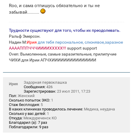
о
Roo, и сама отпишусь обязательно и ты не
б
щ
забывай..........
е
н
и
е
Трудности существуют для того, чтобы их преодолевать.
Ральф Эмерсон.
Надин М:
Ирия
для тебя персональное, слюнявое,заразное
ААААПППЧЧЧИИИИХХХХХ!!!
support support
Oven: Вымоленные, самые заразительные, прилипучие
ЧИХИ для Ирии АПЧХИИИИИИИИИИИИИИИ
Задорная первоклашка
Ирия
Сообщения:
426
Зарегистрирован:
23 июл 2011, 17:23
Пол:
Женский
Сколько попыток ЭКО:
1
Стаж бесплодия:
5
В каких клиниках проводилось лечение:
Медика, неудача
Сколько у вас детей:
1
Откуда:
Междуреченск КО
Благодарил (а):
7 раз
Поблагодарили:
9 раз