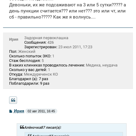
Девоньки, их же подсаживают на 3 или 5 сутки????? а
день пункции считается??? или нет??? это или чт, или
сб - правильно????? Как же я волнусь....
Задорная первоклашка
Ирия
Сообщения:
426
Зарегистрирован:
23 июл 2011, 17:23
Пол:
Женский
Сколько попыток ЭКО:
1
Стаж бесплодия:
5
В каких клиниках проводилось лечение:
Медика, неудача
Сколько у вас детей:
1
Откуда:
Междуреченск КО
Благодарил (а):
7 раз
Поблагодарили:
9 раз
С
Ирия
02 авг 2011, 16:45
о
о
б
щ
Алёночка87 писал(а):
е
н