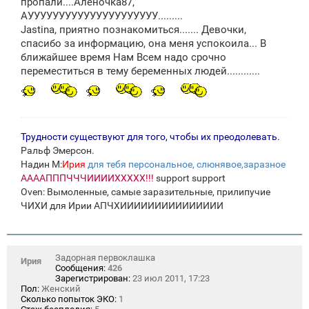
щ
пропали....Аленочка87,
е
АУУУУУУУУУУУУУУУУУУУУУ.........
н
Jastina, приятно познакомиться....... Девочки,
и
е
спасибо за информацию, она меня успокоила... В
ближайшее время Нам Всем надо срочно
переместиться в тему беременных людей............
Трудности существуют для того, чтобы их преодолевать.
Ральф Эмерсон.
Надин М:
Ирия
для тебя персональное, слюнявое,заразное
ААААПППЧЧЧИИИИХХХХХ!!!
support support
Oven: Вымоленные, самые заразительные, прилипучие
ЧИХИ для Ирии АПЧХИИИИИИИИИИИИИИИ
Задорная первоклашка
Ирия
Сообщения:
426
Зарегистрирован:
23 июл 2011, 17:23
Пол:
Женский
Сколько попыток ЭКО:
1