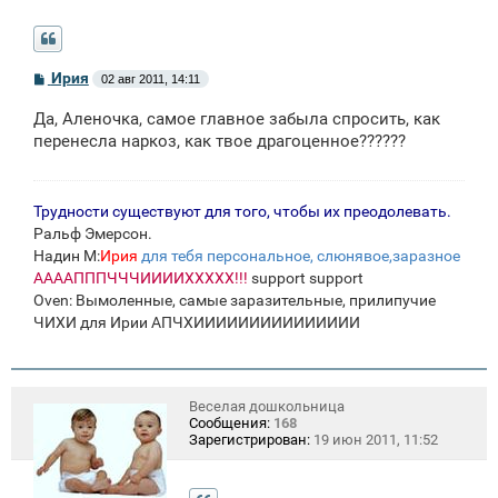
С
Ирия
02 авг 2011, 14:11
о
о
Да, Аленочка, самое главное забыла спросить, как
б
щ
перенесла наркоз, как твое драгоценное??????
е
н
и
е
Трудности существуют для того, чтобы их преодолевать.
Ральф Эмерсон.
Надин М:
Ирия
для тебя персональное, слюнявое,заразное
ААААПППЧЧЧИИИИХХХХХ!!!
support support
Oven: Вымоленные, самые заразительные, прилипучие
ЧИХИ для Ирии АПЧХИИИИИИИИИИИИИИИ
Веселая дошкольница
Сообщения:
168
Зарегистрирован:
19 июн 2011, 11:52