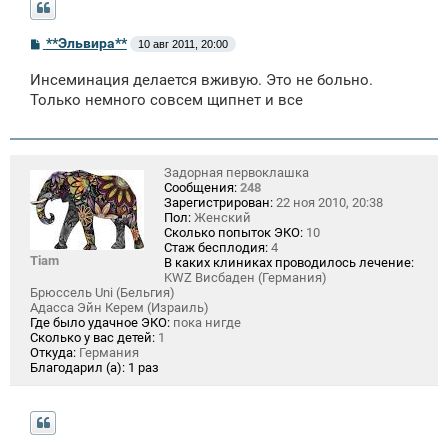
С
**Эльвира**
10 авг 2011, 20:00
о
о
Инсеминация делается вживую. Это не больно.
б
щ
Только немного совсем щипнет и все
е
н
и
е
Задорная первоклашка
Сообщения:
248
Зарегистрирован:
22 ноя 2010, 20:38
Пол:
Женский
Сколько попыток ЭКО:
10
Стаж бесплодия:
4
Tiam
В каких клиниках проводилось лечение:
KWZ Висбаден (Германия)
Брюссель Uni (Бельгия)
Адасса Эйн Керем (Израиль)
Где было удачное ЭКО:
пока нигде
Сколько у вас детей:
1
Откуда:
Германия
Благодарил (а):
1 раз