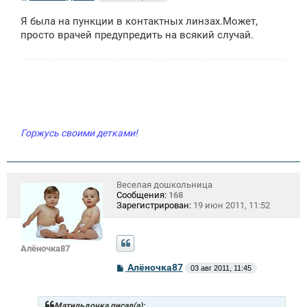
о
о
Я была на пункции в контактных линзах.Может,
б
щ
просто врачей предупредить на всякий случай.
е
н
и
е
Горжусь своими детками!
Веселая дошкольница
Сообщения:
168
Зарегистрирован:
19 июн 2011, 11:52
Алёночка87
С
Алёночка87
03 авг 2011, 11:45
о
о
б
щ
Матильдочка писал(а):