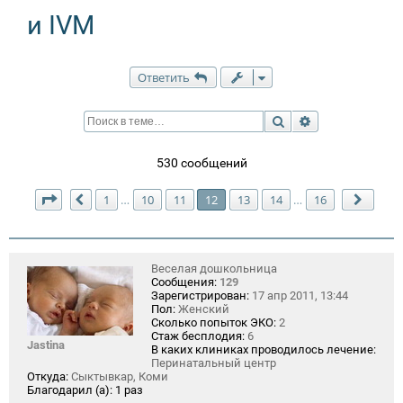
и IVM
Ответить
Поиск
Расширенный п
530 сообщений
Страница
12
из
16
1
10
11
12
13
14
16
…
…
Пред.
След.
Веселая дошкольница
Сообщения:
129
Зарегистрирован:
17 апр 2011, 13:44
Пол:
Женский
Сколько попыток ЭКО:
2
Стаж бесплодия:
6
Jastina
В каких клиниках проводилось лечение:
Перинатальный центр
Откуда:
Сыктывкар, Коми
Благодарил (а):
1 раз