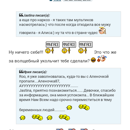
о
о
б
щ
Jastina писал(а):
е
а еще про наркоз - я таких там мультиков
н
насмотрелась:) что после когда отходила все мужу
и
е
говорила - я Алиса:) ну та что в стране чудес
Ну ничего себе!!!
Это что же
за волщебный укольчит тебе сделали?
Ирия писал(а):
Roo, я уже заволновалась, куда-то вы с Аленочкой
пропали....Аленочка87,
АУУУУУУУУУУУУУУУУУУУУУ.........
Jastina, приятно познакомиться....... Девочки, спасибо
за информацию, она меня успокоила... В ближайшее
время Нам Всем надо срочно переместиться в тему
беременных людей............