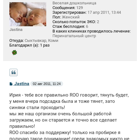
Веселая дошкольница
Сообщения:
129
Зарегистрирован:
17 апр 2011, 13:44
Пол:
Женский
Сколько попыток ЭКО:
2
Стаж бесплодия:
6
Jastina
В каких клиниках проводилось лечение:
Перинатальный центр
Откуда:
Сыктывкар, Коми
Благодарил (а):
1 раз
С
Jastina
02 авг 2011, 11:24
о
о
Ирия - тебе все правильно ROO говорит, тянуть будет,
б
щ
у меня вчера подсадка была и тоже тянет, зато
е
синяки стали проходить!
н
мы же наш организм очень большой работой
и
е
загружаем, но он старается и точно все сделает
правильно!
ROO спасибо за поддержку! только на пробирке я
получаю такое понимание! среди знакомых никто не