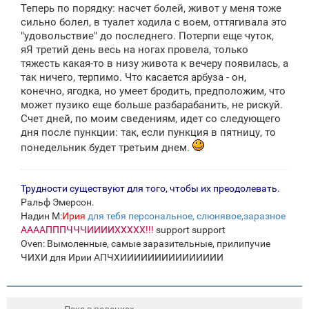
Теперь по порядку: насчет болей, живот у меня тоже
сильно болел, в туалет ходила с воем, оттягивала это
"удовольствие" до последнего. Потерпи еще чуток,
яЯ третий день весь на ногах провела, только
тяжесть какая-то в низу живота к вечеру появилась, а
так ничего, терпимо. Что касается арбуза - он,
конечно, ягодка, но умеет бродить, предположим, что
может пузико еще больше разбарабанить, не рискуй.
Счет дней, по моим сведениям, идет со следующего
дня после пункции: так, если пункция в пятницу, то
понедельник будет третьим днем.
Трудности существуют для того, чтобы их преодолевать.
Ральф Эмерсон.
Надин М:
Ирия
для тебя персональное, слюнявое,заразное
ААААПППЧЧЧИИИИХХХХХ!!!
support support
Oven: Вымоленные, самые заразительные, прилипучие
ЧИХИ для Ирии АПЧХИИИИИИИИИИИИИИИ