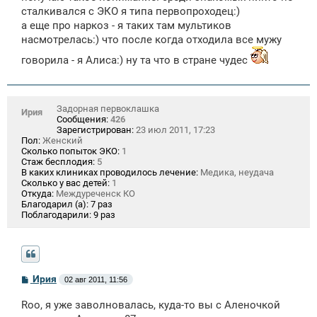
сталкивался с ЭКО я типа первопроходец:)
а еще про наркоз - я таких там мультиков
насмотрелась:) что после когда отходила все мужу
говорила - я Алиса:) ну та что в стране чудес
Задорная первоклашка
Ирия
Сообщения:
426
Зарегистрирован:
23 июл 2011, 17:23
Пол:
Женский
Сколько попыток ЭКО:
1
Стаж бесплодия:
5
В каких клиниках проводилось лечение:
Медика, неудача
Сколько у вас детей:
1
Откуда:
Междуреченск КО
Благодарил (а):
7 раз
Поблагодарили:
9 раз
С
Ирия
02 авг 2011, 11:56
о
о
Roo, я уже заволновалась, куда-то вы с Аленочкой
б