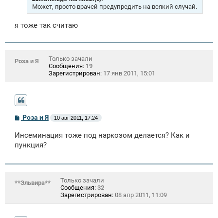
е
Может, просто врачей предупредить на всякий случай.
н
и
я тоже так считаю
е
Только зачали
Роза и Я
Сообщения:
19
Зарегистрирован:
17 янв 2011, 15:01
С
Роза и Я
10 авг 2011, 17:24
о
о
Инсеминация тоже под наркозом делается? Как и
б
щ
пункция?
е
н
и
е
Только зачали
**Эльвира**
Сообщения:
32
Зарегистрирован:
08 апр 2011, 11:09