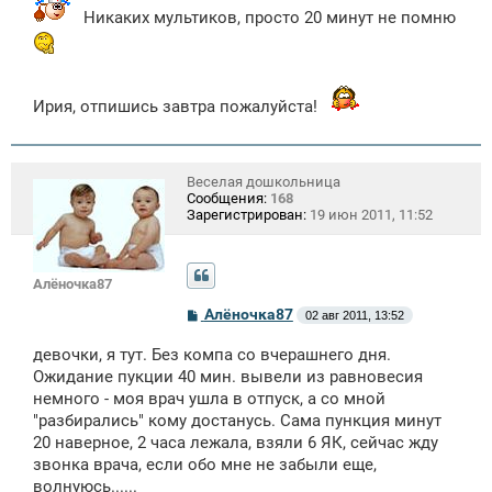
Никаких мультиков, просто 20 минут не помню
Ирия, отпишись завтра пожалуйста!
Веселая дошкольница
Сообщения:
168
Зарегистрирован:
19 июн 2011, 11:52
Алёночка87
С
Алёночка87
02 авг 2011, 13:52
о
о
девочки, я тут. Без компа со вчерашнего дня.
б
щ
Ожидание пукции 40 мин. вывели из равновесия
е
немного - моя врач ушла в отпуск, а со мной
н
"разбирались" кому достанусь. Сама пункция минут
и
е
20 наверное, 2 часа лежала, взяли 6 ЯК, сейчас жду
звонка врача, если обо мне не забыли еще,
волнуюсь......