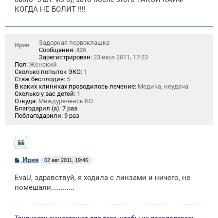
КОГДА НЕ БОЛИТ !!!!
Задорная первоклашка
Ирия
Сообщения:
426
Зарегистрирован:
23 июл 2011, 17:23
Пол:
Женский
Сколько попыток ЭКО:
1
Стаж бесплодия:
5
В каких клиниках проводилось лечение:
Медика, неудача
Сколько у вас детей:
1
Откуда:
Междуреченск КО
Благодарил (а):
7 раз
Поблагодарили:
9 раз
С
Ирия
02 авг 2011, 19:46
о
о
EvaU, здравствуй, я ходила с линзами и ничего, не
б
щ
помешали............
е
н
и
е
Трудности существуют для того, чтобы их преодолевать.