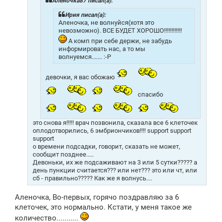
Алёночка87 писал(а):
и
е
Ирия писал(а):
Аленочка, не волнуйся(хотя это
невозможно). ВСЕ БУДЕТ ХОРОШО!!!!!!!!!!!!
А комп при себе держи, не забудь
информировать нас, а то мы
волнуемся....... :-P
девочки, я вас обожаю
спасибо
это снова я!!!!! врач позвонила, сказала все 6 клеточек
оплодотворились, 6 эмбриончиков!!!! support support
support
о времени подсадки, говорит, сказать не может,
сообщит позднее.....
Девоньки, их же подсаживают на 3 или 5 сутки????? а
день пункции считается??? или нет??? это или чт, или
сб - правильно????? Как же я волнусь....
Аленочка, Во-первых, горячо поздравляю за 6
клеточек, это нормально. Кстати, у меня такое же
количество...........