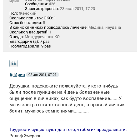
Ирия
Сообщения:
426
Зарегистрирован:
23 июл 2011, 17:23
Пол:
Женский
Сколько попыток ЭКО:
1
Стаж бесплодия:
5
В каких клиниках проводилось лечение:
Медика, неудача
Сколько у вас детей:
1
Откуда:
Междуреченск КО
Благодарил (а):
7 раз
Поблагодарили:
9 раз
С
Ирия
02 авг 2011, 07:21
о
о
Девушки, подскажите пожалуйста, у кого-нибудь
б
щ
были после пункции на 4 день болезненные
е
ощущения в яичниках, как будто воспаление.......У
н
меня завтра ответственный день, а правый яичник
и
е
болит, мучаюсь сомнениями............
Трудности существуют для того, чтобы их преодолевать.
Ральф Эмерсон.