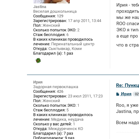
о
Ирия - те
б
Jastina
щ
проходить
Веселая дошкольница
е
Сообщения:
129
мы же наш
н
Зарегистрирован:
17 апр 2011, 13:44
ROO спаси
и
Пол:
Женский
е
ЭКО я тип
Сколько попыток ЭКО:
2
Стаж бесплодия:
6
а еще про
В каких клиниках проводилось
лечение:
Перинатальный центр
что в стр
Откуда:
Сыктывкар, Коми
Благодарил (а):
1 раз
Ирия
Re: Пункц
Задорная первоклашка
Сообщения:
426
С
Ирия
02
Зарегистрирован:
23 июл 2011, 17:23
о
Пол:
Женский
о
Roo, я уж
Сколько попыток ЭКО:
1
б
Стаж бесплодия:
5
щ
Jastina, 
В каких клиниках проводилось
е
лечение:
Медика, неудача
н
Всем надо 
и
Сколько у вас детей:
1
е
Откуда:
Междуреченск КО
Благодарил (а):
7 раз
Поблагодарили:
9 раз