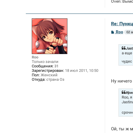
Oven: Вым
Re: Пункц
С
Roo
02 а
о
о
б
щ
Jast
е
а еще 
н
Roo
и
чудес
Только зачали
е
Сообщения:
31
Зарегистрирован:
18 июл 2011, 10:50
Пол:
Женский
Откуда:
страна Оз
Ну ничего 
Ирия
Roo, 
Jasti
срочно
Ой, ты ж 