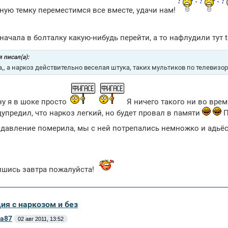
ную темку переместимся все вместе, удачи нам!
начала в болталку какую-нибудь перейти, а то нафлудили тут 
 писал(а):
a,, а наркоз действительно веселая штука, таких мультиков по телевизору 
ну я в шоке просто
Я ничего такого ни во врем
дупредил, что наркоз легкий, но будет провал в памяти
П
 давление померила, мы с ней потрепались немножко и адьё
ишись завтра пожалуйста!
ия с наркозом и без
а87
02 авг 2011, 13:52