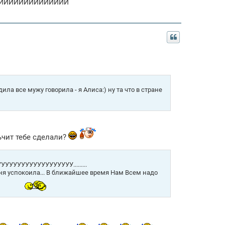
ПЧХИИИИИИИИИИИИИИИ
ила все мужу говорила - я Алиса:) ну та что в стране
чит тебе сделали?
УУУУУУУУУУУУУУУУУУУ.........
меня успокоила... В ближайшее время Нам Всем надо