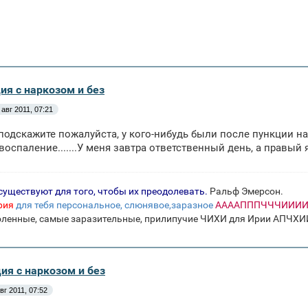
ия с наркозом и без
 авг 2011, 07:21
подскажите пожалуйста, у кого-нибудь были после пункции н
воспаление.......У меня завтра ответственный день, а правый яи
существуют для того, чтобы их преодолевать.
Ральф Эмерсон.
рия
для тебя персональное, слюнявое,заразное
ААААПППЧЧЧИИИИХ
оленные, самые заразительные, прилипучие ЧИХИ для Ирии А
ия с наркозом и без
вг 2011, 07:52