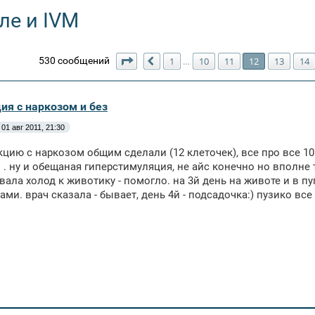
ле и IVM
Страница
12
из
16
530 сообщений
1
10
11
12
13
14
…
Пред.
ия с наркозом и без
01 авг 2011, 21:30
кцию с наркозом общим сделали (12 клеточек), все про все 10
. ну и обещаная гиперстимуляция, не айс конечно но вполне 
ала холод к животику - помогло. на 3й день на животе и в п
ами. врач сказала - бывает, день 4й - подсадочка:) пузико все 