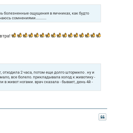
нь болезненные ощущения в яичниках, как будто
юсь сомнениями............
автра!
, отходила 2 часа, потом еще долго штормило . ну и
мало, все болело. прикладывала холод к животику -
и в живот ногами. врач сказала - бывает, день 4й -