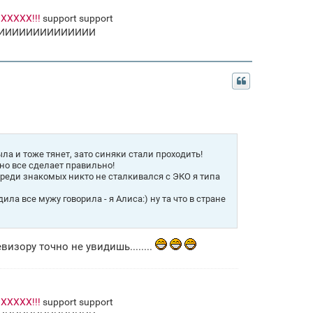
ХХХХ!!!
support support
ПЧХИИИИИИИИИИИИИИИ
ыла и тоже тянет, зато синяки стали проходить!
но все сделает правильно!
среди знакомых никто не сталкивался с ЭКО я типа
ила все мужу говорила - я Алиса:) ну та что в стране
визору точно не увидишь........
ХХХХ!!!
support support