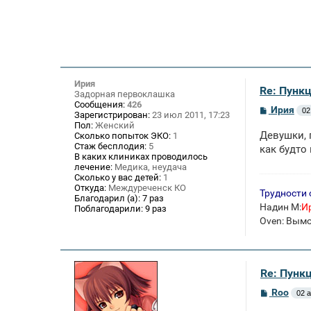
Ирия
Re: Пункц
Задорная первоклашка
Сообщения:
426
С
Ирия
02
Зарегистрирован:
23 июл 2011, 17:23
о
Пол:
Женский
о
Девушки, 
Сколько попыток ЭКО:
1
б
Стаж бесплодия:
5
щ
как будто 
В каких клиниках проводилось
е
лечение:
Медика, неудача
н
и
Сколько у вас детей:
1
е
Откуда:
Междуреченск КО
Трудности 
Благодарил (а):
7 раз
Надин М:
И
Поблагодарили:
9 раз
Oven: Вым
Re: Пункц
С
Roo
02 а
о
о