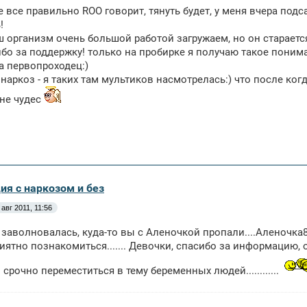
бе все правильно ROO говорит, тянуть будет, у меня вчера подс
!
 организм очень большой работой загружаем, но он старается
бо за поддержку! только на пробирке я получаю такое поним
а первопроходец:)
 наркоз - я таких там мультиков насмотрелась:) что после когд
ане чудес
ия с наркозом и без
 авг 2011, 11:56
е заволновалась, куда-то вы с Аленочкой пропали....Аленочка8
приятно познакомиться....... Девочки, спасибо за информацию
срочно переместиться в тему беременных людей............