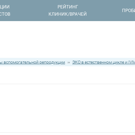
АЦИИ
РЕЙТИНГ
ПРОБ
СТОВ
КЛИНИК/ВРАЧЕЙ
ы вспомогательной репродукции
››
ЭКО в естественном цикле и IV