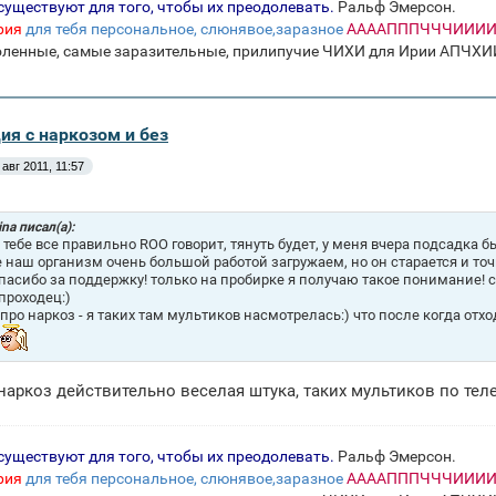
существуют для того, чтобы их преодолевать.
Ральф Эмерсон.
рия
для тебя персональное, слюнявое,заразное
ААААПППЧЧЧИИИИХ
оленные, самые заразительные, прилипучие ЧИХИ для Ирии А
ия с наркозом и без
 авг 2011, 11:57
ina писал(а):
- тебе все правильно ROO говорит, тянуть будет, у меня вчера подсадка б
 наш организм очень большой работой загружаем, но он старается и точ
пасибо за поддержку! только на пробирке я получаю такое понимание! 
проходец:)
про наркоз - я таких там мультиков насмотрелась:) что после когда отход
а наркоз действительно веселая штука, таких мультиков по теле
существуют для того, чтобы их преодолевать.
Ральф Эмерсон.
рия
для тебя персональное, слюнявое,заразное
ААААПППЧЧЧИИИИХ