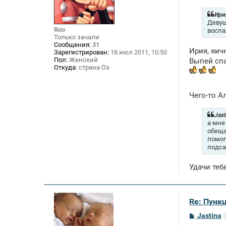
б
щ
Ирия
е
Девуш
н
Roo
воспал
и
Только зачали
е
Сообщения:
31
Ирия, яич
Зарегистрирован:
18 июл 2011, 10:50
Пол:
Женский
Выпей спа
Откуда:
страна Оз
Чего-то А
Jast
а мне
обеща
помог
подса
Удачи теб
Re: Пункц
С
Jastina
о