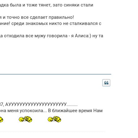
адка была и тоже тянет, зато синяки стали
 и точно все сделает правильно!
ание! среди знакомых никто не сталкивался с
а отходила все мужу говорила - я Алиса:) ну та
7, АУУУУУУУУУУУУУУУУУУУУУ.........
, она меня успокоила... В ближайшее время Нам