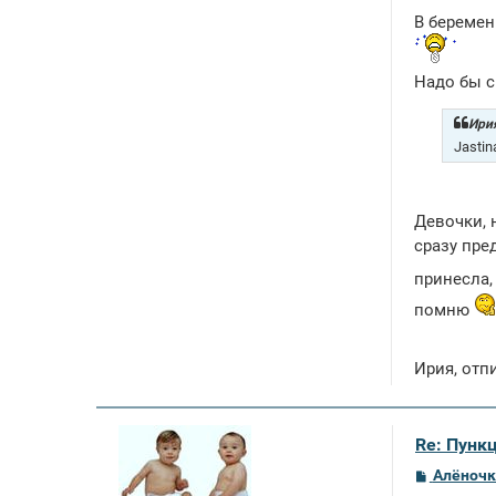
В беремен
Надо бы с
Ирия
Jastin
Девочки, 
сразу пре
принесла,
помню
Ирия, отп
Re: Пункц
С
Алёночк
о