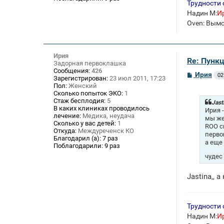
Трудности 
Надин М:
И
Oven: Вым
Ирия
Re: Пункц
Задорная первоклашка
Сообщения:
426
С
Ирия
02
Зарегистрирован:
23 июл 2011, 17:23
о
Пол:
Женский
о
Сколько попыток ЭКО:
1
б
Стаж бесплодия:
5
щ
Jast
В каких клиниках проводилось
е
Ирия 
лечение:
Медика, неудача
н
мы же
и
Сколько у вас детей:
1
ROO с
е
Откуда:
Междуреченск КО
перво
Благодарил (а):
7 раз
а еще 
Поблагодарили:
9 раз
чудес
Jastina,, 
Трудности 
Надин М:
И