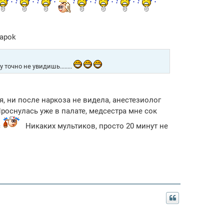
tapok
точно не увидишь........
я, ни после наркоза не видела, анестезиолог
роснулась уже в палате, медсестра мне сок
с
Никаких мультиков, просто 20 минут не