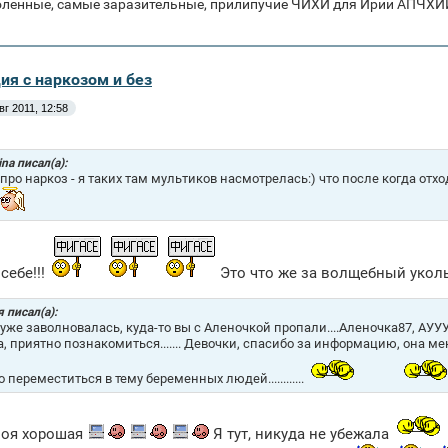
оленные, самые заразительные, прилипучие ЧИХИ для Ирии А
ия с наркозом и без
вг 2011, 12:58
ina писал(а):
про наркоз - я таких там мультиков насмотрелась:) что после когда отход
себе!!!
Это что же за волщебный уколь
 писал(а):
я уже заволновалась, куда-то вы с Аленочкой пропали....Аленочка87, АУУ
na, приятно познакомиться....... Девочки, спасибо за информацию, она 
 переместиться в тему беременных людей............
моя хорошая
Я тут, никуда не убежала