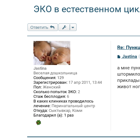
ЭКО в естественном цик
Ответить
Re: Пункц
С
Jastina
о
о
а мне пун
Jastina
б
Веселая дошкольница
щ
штормило 
Сообщения:
129
е
прикладыв
н
Зарегистрирован:
17 апр 2011, 13:44
живот ног
и
Пол:
Женский
е
Сколько попыток ЭКО:
2
Стаж бесплодия:
6
В каких клиниках проводилось
лечение:
Перинатальный центр
Откуда:
Сыктывкар, Коми
Благодарил (а):
1 раз