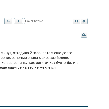
Поиск
Расширенный 
16
…
След.
 минут, отходила 2 часа, потом еще долго
терпимо, ночью спала мало, все болело.
упке вылезли жуткие синяки как будто били в
еще надутое - а вес не меняется.