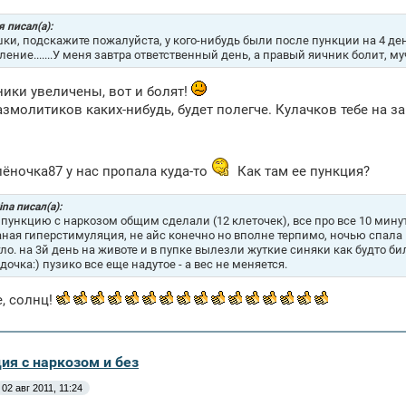
 писал(а):
ки, подскажите пожалуйста, у кого-нибудь были после пункции на 4 де
ение.......У меня завтра ответственный день, а правый яичник болит, муча
ники увеличены, вот и болят!
змолитиков каких-нибудь, будет полегче. Кулачков тебе на з
лёночка87 у нас пропала куда-то
Как там ее пункция?
ina писал(а):
 пункцию с наркозом общим сделали (12 клеточек), все про все 10 минут
ная гиперстимуляция, не айс конечно но вполне терпимо, ночью спала 
ло. на 3й день на животе и в пупке вылезли жуткие синяки как будто бил
дочка:) пузико все еще надутое - а вес не меняется.
е, солнц!
ия с наркозом и без
02 авг 2011, 11:24