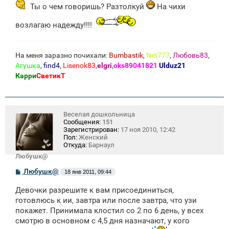
щ
Ты о чем говоришь? Разтолкуй
На чихи
е
н
и
возлагаю надежду!!!!
е
На меня заразно почихали:
Bumbastik
,
Net777
,
Любовь83
,
Агушка
,
find4
,
Lisenok83
,
elgri
,
oks89041821
Ulduz21
Карри
СветикТ
Веселая дошкольница
Сообщения:
151
Зарегистрирован:
17 ноя 2010, 12:42
Пол:
Женский
Откуда:
Барнаул
Любушк@
С
Любушк@
18 янв 2011, 09:44
о
о
Девочки разрешите к вам присоединиться,
б
щ
готовлюсь к ии, завтра или после завтра, что узи
е
покажет. Принимала клостил со 2 по 6 день, у всех
н
смотрю в основном с 4,5 дня назначают, у кого
и
е