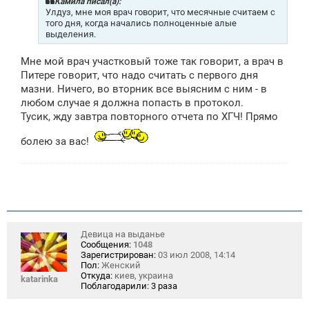
щ
Камила писал(а):
е
Улдуз, мне моя врач говорит, что месячные считаем с
н
того дня, когда начались полноценные алые
и
выделения.
е
Мне мой врач участковый тоже так говорит, а врач в
Питере говорит, что надо считать с первого дня
мазни. Ничего, во вторник все выясним с ним - в
любом случае я должна попасть в протокол.
Тусик, жду завтра повторного отчета по ХГЧ! Прямо
болею за вас!
Девица на выданье
Сообщения:
1048
Зарегистрирован:
03 июл 2008, 14:14
Пол:
Женский
Откуда:
киев, украина
katarinka
Поблагодарили:
3 раза