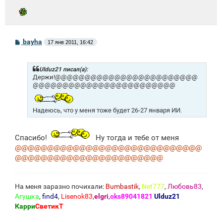
С
bayha
17 янв 2011, 16:42
о
о
б
щ
Ulduz21 писал(а):
е
Держи!@@@@@@@@@@@@@@@@@@@@@@@@
н
@@@@@@@@@@@@@@@@@@@@@@@@
и
е
Надеюсь, что у меня тоже будет 26-27 января ИИ.
Спасибо!
Ну тогда и тебе от меня
@@@@@@@@@@@@@@@@@@@@@@@@@@@@@
@@@@@@@@@@@@@@@@@@@@@@@
На меня заразно почихали:
Bumbastik
,
Net777
,
Любовь83
,
Агушка
,
find4
,
Lisenok83
,
elgri
,
oks89041821
Ulduz21
Карри
СветикТ