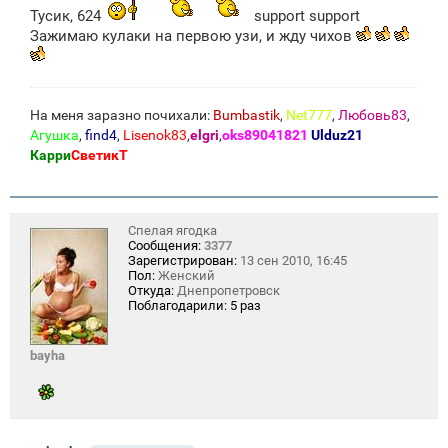
Тусик, 624
support support
Зажимаю кулаки на первою узи, и жду чихов
На меня заразно почихали:
Bumbastik
,
Net777
,
Любовь83
,
Агушка
,
find4
,
Lisenok83
,
elgri
,
oks89041821
Ulduz21
Карри
СветикТ
Спелая ягодка
Сообщения:
3377
Зарегистрирован:
13 сен 2010, 16:45
Пол:
Женский
Откуда:
Днепропетровск
Поблагодарили:
5 раз
bayha