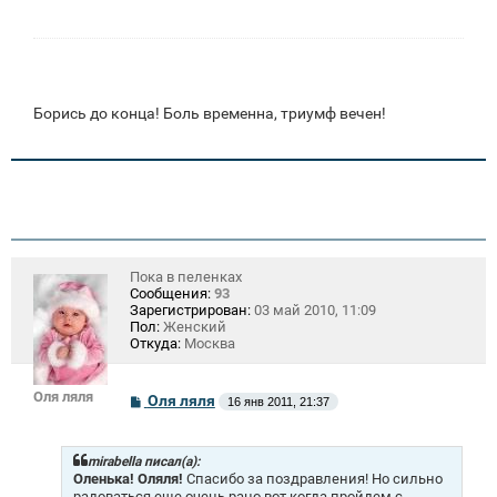
е
н
и
е
Борись до конца! Боль временна, триумф вечен!
Пока в пеленках
Сообщения:
93
Зарегистрирован:
03 май 2010, 11:09
Пол:
Женский
Откуда:
Москва
Оля ляля
С
Оля ляля
16 янв 2011, 21:37
о
о
б
щ
mirabella писал(а):
е
Оленька! Оляля!
Спасибо за поздравления! Но сильно
н
радоваться еще очень рано,вот когда пройдем с