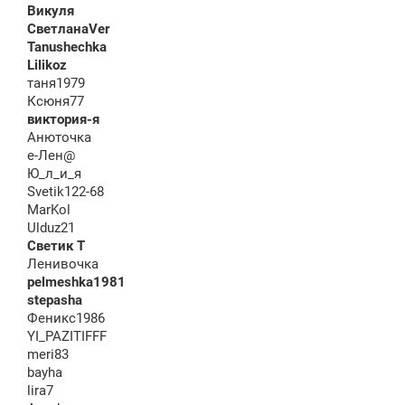
Викуля
СветланаVer
Tanushechka
Lilikoz
таня1979
Ксюня77
виктория-я
Анюточка
е-Лен@
Ю_л_и_я
Svetik122-68
MarKol
Ulduz21
Светик Т
Ленивочка
pelmeshka1981
stepasha
Феникс1986
YI_PAZITIFFF
meri83
bayha
lira7