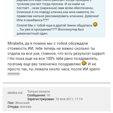
и
тусиком узи вот тогда просим. И за нами не
е
постоит....чихи (заразные) вам всем обеспечины.
Оленька! А по-поводу клиник,как мне кажется, по
правилам нельзя рекламировать клиники. Девочки!
Или я ошибаюсь????
Оляля! Мы с тобой еще в другой темке общались
....Ты уже в программе???? Фолликулов был
доминантный один.
Mirabella, да я помню мы с тобой обсуждали
стоимость ИИ, тебе теперь не важно сколько ты
отдала за все узи, главное, что есть результат support
! Но пока еще на все 100% тебя рано поздравлять,
поэтому еще раз тихонечко поздравляю
! И не
просто так, ты лежала около часа, после ИИ sperm
!!!!!!!!!!!!
Только зачали
olenka-rul
Сообщения:
10
Зарегистрирован:
10 янв 2011, 11:14
Пол:
Женский
Откуда:
москва