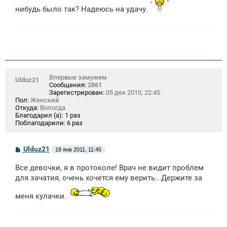
нибудь было так? Надеюсь на удачу.
Впервые замужем
Ulduz21
Сообщения:
2861
Зарегистрирован:
05 дек 2010, 22:45
Пол:
Женский
Откуда:
Вологда
Благодарил (а):
1 раз
Поблагодарили:
6 раз
С
Ulduz21
18 янв 2011, 11:45
о
о
Все девочки, я в протоколе! Врач не видит проблем
б
щ
для зачатия, очень хочется ему верить.. Держите за
е
н
меня кулачки.
и
е