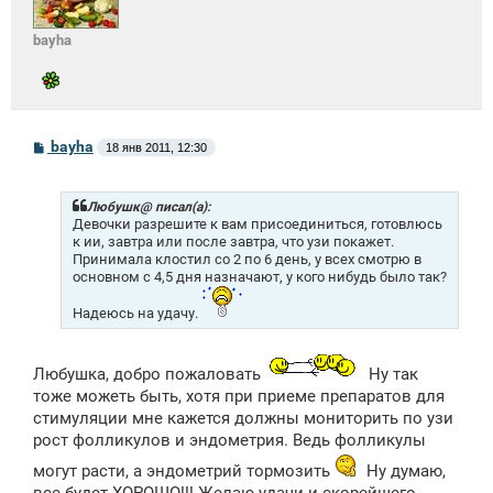
bayha
С
bayha
18 янв 2011, 12:30
о
о
б
щ
Любушк@ писал(а):
е
Девочки разрешите к вам присоединиться, готовлюсь
н
к ии, завтра или после завтра, что узи покажет.
и
Принимала клостил со 2 по 6 день, у всех смотрю в
е
основном с 4,5 дня назначают, у кого нибудь было так?
Надеюсь на удачу.
Любушка, добро пожаловать
Ну так
тоже можеть быть, хотя при приеме препаратов для
стимуляции мне кажется должны мониторить по узи
рост фолликулов и эндометрия. Ведь фолликулы
могут расти, а эндометрий тормозить
Ну думаю,
все будет ХОРОШО!!! Желаю удачи и скорейшего