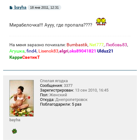
С
bayha
18 янв 2011, 12:31
о
о
б
щ
Мирабелочка!!! Аууу, где пропала????
е
н
и
е
На меня заразно почихали:
Bumbastik
,
Net777
,
Любовь83
,
Агушка
,
find4
,
Lisenok83
,
elgri
,
oks89041821
Ulduz21
Карри
СветикТ
Спелая ягодка
Сообщения:
3377
Зарегистрирован:
13 сен 2010, 16:45
Пол:
Женский
Откуда:
Днепропетровск
Поблагодарили:
5 раз
bayha