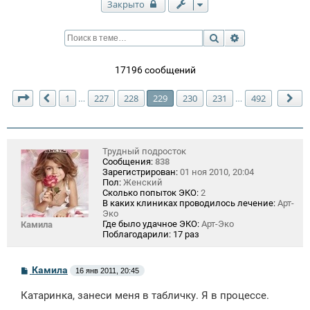
Закрыто
Поиск
Расширенный п
17196 сообщений
Страница
229
из
492
1
227
228
229
230
231
492
…
…
Пред.
Сл
Трудный подросток
Сообщения:
838
Зарегистрирован:
01 ноя 2010, 20:04
Пол:
Женский
Сколько попыток ЭКО:
2
В каких клиниках проводилось лечение:
Арт-
Эко
Где было удачное ЭКО:
Арт-Эко
Камила
Поблагодарили:
17 раз
С
Камила
16 янв 2011, 20:45
о
о
Катаринка, занеси меня в табличку. Я в процессе.
б
щ