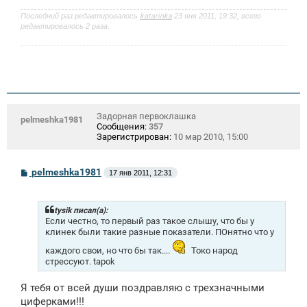
Последний раз редактировалось
katarinka
23 янв 2011, 19:32, всего
редактировалось 2 раза.
Задорная первоклашка
pelmeshka1981
Сообщения:
357
Зарегистрирован:
10 мар 2010, 15:00
С
pelmeshka1981
17 янв 2011, 12:31
о
о
б
щ
tysik писал(а):
е
Если честно, то первый раз такое слышу, что бы у
н
клинек были такие разные показатели. ПОнятно что у
и
е
каждого свои, но что бы так....
Токо народ
стрессуют. tapok
Я тебя от всей души поздравляю с трехзначными
циферками!!!