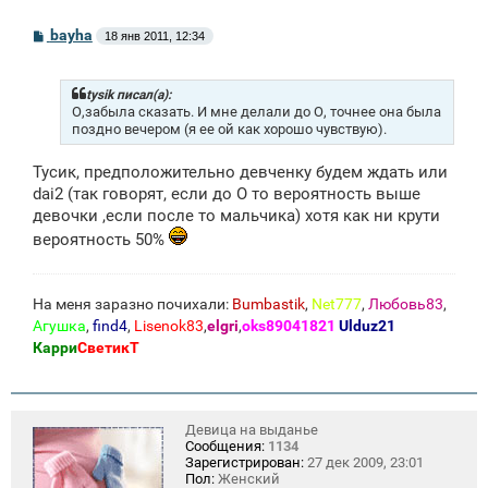
С
bayha
18 янв 2011, 12:34
о
о
б
щ
tysik писал(а):
е
О,забыла сказать. И мне делали до О, точнее она была
н
поздно вечером (я ее ой как хорошо чувствую).
и
е
Тусик, предположительно девченку будем ждать или
dai2 (так говорят, если до О то вероятность выше
девочки ,если после то мальчика) хотя как ни крути
вероятность 50%
На меня заразно почихали:
Bumbastik
,
Net777
,
Любовь83
,
Агушка
,
find4
,
Lisenok83
,
elgri
,
oks89041821
Ulduz21
Карри
СветикТ
Девица на выданье
Сообщения:
1134
Зарегистрирован:
27 дек 2009, 23:01
Пол:
Женский