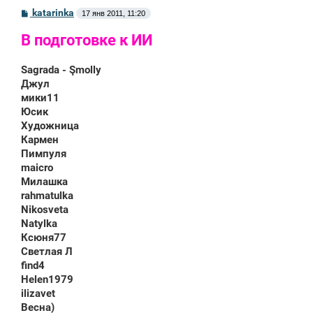
С
katarinka
17 янв 2011, 11:20
о
о
В подготовке к ИИ
б
щ
е
Sagrada - Şmоlly
н
и
Джул
е
мики11
Юсик
Художница
Кармен
Пимпуля
maicro
Милашка
rahmatulka
Nikosveta
Natylka
Ксюня77
Светлая Л
find4
Helen1979
ilizavet
Весна)