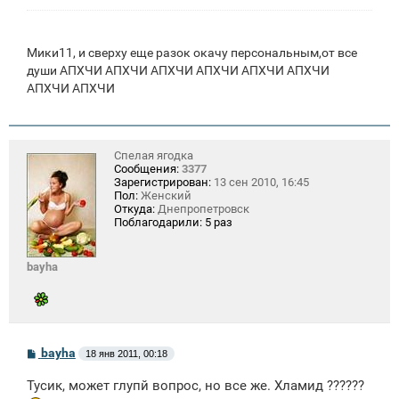
н
и
е
Мики11, и сверху еще разок окачу персональным,от все
души АПХЧИ АПХЧИ АПХЧИ АПХЧИ АПХЧИ АПХЧИ
АПХЧИ АПХЧИ
Спелая ягодка
Сообщения:
3377
Зарегистрирован:
13 сен 2010, 16:45
Пол:
Женский
Откуда:
Днепропетровск
Поблагодарили:
5 раз
bayha
С
bayha
18 янв 2011, 00:18
о
о
Тусик, может глупй вопрос, но все же. Хламид ??????
б