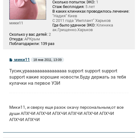
Сколько попыток ЭКО:
1
Стаж бесплодия:
5 лет
В каких клиниках проводилось лечение:
"Надия" Киев
С 2011 года "Имплант" Харьков
мики11
Где было удачное ЭКО:
Клиника
ак.Грищенко.Харьков
Сколько у вас детей:
2
Откуда:
АРКрым
Поблагодарили:
139 раз
С
мики11
18 янв 2011, 13:09
о
о
Тусик,ураааааааааааааааа support support support
б
щ
support какие хорошие новости.Буду держать за тебя
е
кулачки на первое УЗИ
н
и
е
Мики11, и сверху еще разок окачу персональным,от все
души АПХЧИ АПХЧИ АПХЧИ АПХЧИ АПХЧИ АПХЧИ
АПХЧИ АПХЧИ