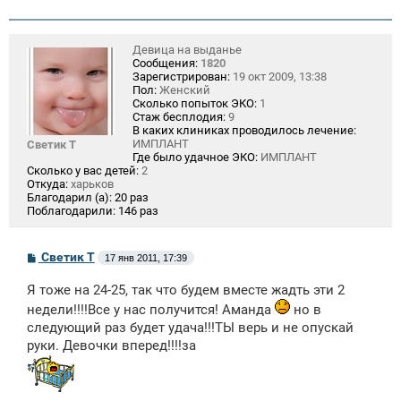
Девица на выданье
Сообщения:
1820
Зарегистрирован:
19 окт 2009, 13:38
Пол:
Женский
Сколько попыток ЭКО:
1
Стаж бесплодия:
9
В каких клиниках проводилось лечение:
ИМПЛАНТ
Светик Т
Где было удачное ЭКО:
ИМПЛАНТ
Сколько у вас детей:
2
Откуда:
харьков
Благодарил (а):
20 раз
Поблагодарили:
146 раз
С
Светик Т
17 янв 2011, 17:39
о
о
Я тоже на 24-25, так что будем вместе жадть эти 2
б
щ
недели!!!!Все у нас получится! Аманда
но в
е
следующий раз будет удача!!!ТЫ верь и не опускай
н
и
руки. Девочки вперед!!!!за
е