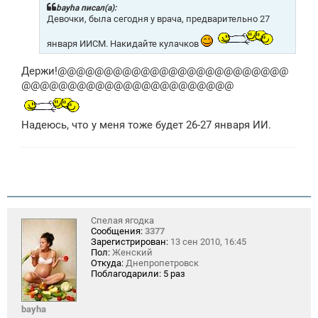
щ
bayha писал(а):
е
Девочки, была сегодня у врача, предварительно 27
н
и
января ИИСМ. Накидайте кулачков
е
Держи!@@@@@@@@@@@@@@@@@@@@@@@@@
@@@@@@@@@@@@@@@@@@@@@@@
Надеюсь, что у меня тоже будет 26-27 января ИИ.
Спелая ягодка
Сообщения:
3377
Зарегистрирован:
13 сен 2010, 16:45
Пол:
Женский
Откуда:
Днепропетровск
Поблагодарили:
5 раз
bayha