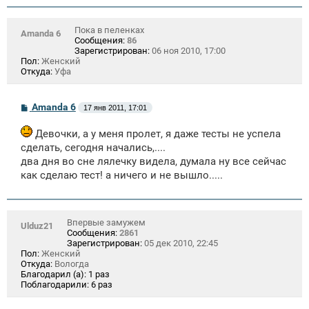
Пока в пеленках
Amanda 6
Сообщения:
86
Зарегистрирован:
06 ноя 2010, 17:00
Пол:
Женский
Откуда:
Уфа
С
Amanda 6
17 янв 2011, 17:01
о
о
Девочки, а у меня пролет, я даже тесты не успела
б
щ
сделать, сегодня начались,....
е
два дня во сне лялечку видела, думала ну все сейчас
н
и
как сделаю тест! а ничего и не вышло.....
е
Впервые замужем
Ulduz21
Сообщения:
2861
Зарегистрирован:
05 дек 2010, 22:45
Пол:
Женский
Откуда:
Вологда
Благодарил (а):
1 раз
Поблагодарили:
6 раз