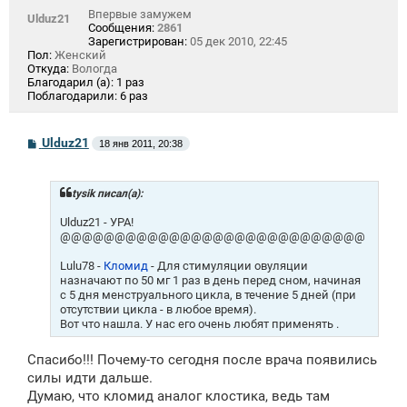
Впервые замужем
Ulduz21
Сообщения:
2861
Зарегистрирован:
05 дек 2010, 22:45
Пол:
Женский
Откуда:
Вологда
Благодарил (а):
1 раз
Поблагодарили:
6 раз
С
Ulduz21
18 янв 2011, 20:38
о
о
б
щ
tysik писал(а):
е
н
Ulduz21 - УРА!
и
@@@@@@@@@@@@@@@@@@@@@@@@@@@@
е
Lulu78 -
Кломид
- Для стимуляции овуляции
назначают по 50 мг 1 раз в день перед сном, начиная
с 5 дня менструального цикла, в течение 5 дней (при
отсутствии цикла - в любое время).
Вот что нашла. У нас его очень любят применять .
Спасибо!!! Почему-то сегодня после врача появились
силы идти дальше.
Думаю, что кломид аналог клостика, ведь там