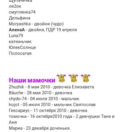
Щупачечка
ле2ок
смуглянка74
Дельфина
Moryashka - двойня (чудо)
АленаА
- двойня, ПДР 19 апреля
Luna79
катюньчик
ЮлекСолнце
Полосатая
Наши мамочки
Zhuzhik - 8 мая 2010 - девочка Елизавета
Bäuche - 28 мая 2010 - девочка
chydo-74 - 04 июля 2010 - мальчик
kojot - 05 июля 2010 - мальчик Святослав
Гексариус - 11 октября 2010 - девочка
томочка - 16 октября2010 года - 2 девчушки Таня и
Аня
Мариа - 23 декабря доченька