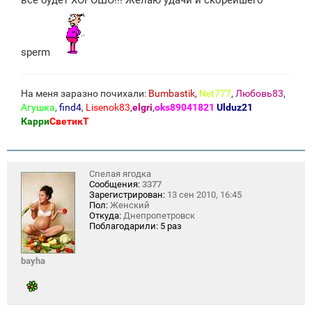
sperm
На меня заразно почихали:
Bumbastik
,
Net777
,
Любовь83
,
Агушка
,
find4
,
Lisenok83
,
elgri
,
oks89041821
Ulduz21
Карри
СветикТ
Спелая ягодка
Сообщения:
3377
Зарегистрирован:
13 сен 2010, 16:45
Пол:
Женский
Откуда:
Днепропетровск
Поблагодарили:
5 раз
bayha