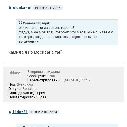
С
olenka-rul
16 янв 2011, 22:14
о
о
б
щ
Камила писал(а):
е
olenka-ru, а ты из какого города?
н
Улдуз, мне моя врач говорит, что месячные считаем с
и
того дня, когда начались полноценные алые
е
выделения.
камила я из москвы а ты?
Впервые замужем
Ulduz21
Сообщения:
2861
Зарегистрирован:
05 дек 2010, 22:45
Пол:
Женский
Откуда:
Вологда
Благодарил (а):
1 раз
Поблагодарили:
6 раз
С
Ulduz21
16 янв 2011, 22:34
о
о
б