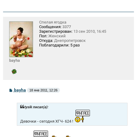
Спелая ягодка
Сообщения:
3377
Зарегистрирован:
13 сен 2010, 16:45
Пол:
Женский
Откуда:
Днепропетровск
Поблагодарили:
5 раз
bayha
С
bayha
18 янв 2011, 12:26
о
о
б
щ
tysik писал(а):
е
н
и
Девочки - сегодня ХГЧ- 624 !
е