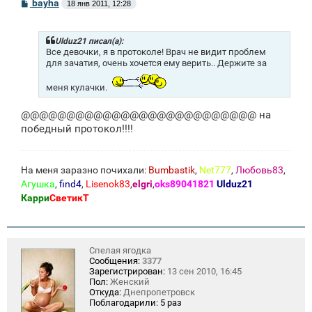
С
bayha
18 янв 2011, 12:28
о
о
б
щ
Ulduz21 писал(а):
е
Все девочки, я в протоколе! Врач не видит проблем
н
для зачатия, очень хочется ему верить.. Держите за
и
е
меня кулачки.
@@@@@@@@@@@@@@@@@@@@@@@@@@ на
победный протокол!!!!
На меня заразно почихали:
Bumbastik
,
Net777
,
Любовь83
,
Агушка
,
find4
,
Lisenok83
,
elgri
,
oks89041821
Ulduz21
Карри
СветикТ
Спелая ягодка
Сообщения:
3377
Зарегистрирован:
13 сен 2010, 16:45
Пол:
Женский
Откуда:
Днепропетровск
Поблагодарили:
5 раз