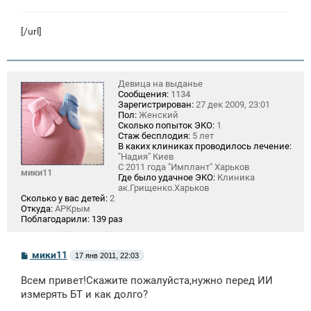
[/url]
Девица на выданье
Сообщения:
1134
Зарегистрирован:
27 дек 2009, 23:01
Пол:
Женский
Сколько попыток ЭКО:
1
Стаж бесплодия:
5 лет
В каких клиниках проводилось лечение:
"Надия" Киев
С 2011 года "Имплант" Харьков
мики11
Где было удачное ЭКО:
Клиника
ак.Грищенко.Харьков
Сколько у вас детей:
2
Откуда:
АРКрым
Поблагодарили:
139 раз
С
мики11
17 янв 2011, 22:03
о
о
Всем привет!Скажите пожалуйста,нужно перед ИИ
б
щ
измерять БТ и как долго?
е