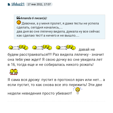
С
Ulduz21
17 янв 2011, 17:07
о
о
б
щ
Amanda 6 писал(а):
е
Девочки, а у меня пролет, я даже тесты не успела
н
сделать, сегодня начались,....
и
два дня во сне лялечку видела, думала ну все сейчас
е
как сделаю тест! а ничего и не вышло.....
давай не
будем расстраиваться!!!! Раз видела лялечку - значит
она тебя уже ждет! Я свою дочку во сне увидела лет
в 16, тогда еще и не собиралась никого рожать!
Я сама вся дрожу: пустит в протокол врач или нет... а
если пустит, то как снова все это пережить! Эти две
недели неведения просто убивают!