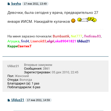
С
bayha
17 янв 2011, 13:49
о
о
Девочки, была сегодня у врача, предварительно 27
б
щ
е
января ИИСМ. Накидайте кулачков
н
и
е
На меня заразно почихали:
Bumbastik
,
Net777
,
Любовь83
,
Агушка
,
find4
,
Lisenok83
,
elgri
,
oks89041821
Ulduz21
Карри
СветикТ
Впервые замужем
Ulduz21
Сообщения:
2861
Зарегистрирован:
05 дек 2010, 22:45
Пол:
Женский
Откуда:
Вологда
Благодарил (а):
1 раз
Поблагодарили:
6 раз
С
Ulduz21
17 янв 2011, 14:59
о
о
б