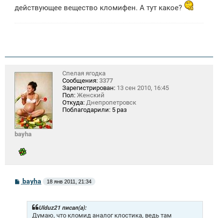
действующее вещество кломифен. А тут какое?
Спелая ягодка
Сообщения:
3377
Зарегистрирован:
13 сен 2010, 16:45
Пол:
Женский
Откуда:
Днепропетровск
Поблагодарили:
5 раз
bayha
С
bayha
18 янв 2011, 21:34
о
о
б
щ
Ulduz21 писал(а):
е
Думаю, что кломид аналог клостика, ведь там