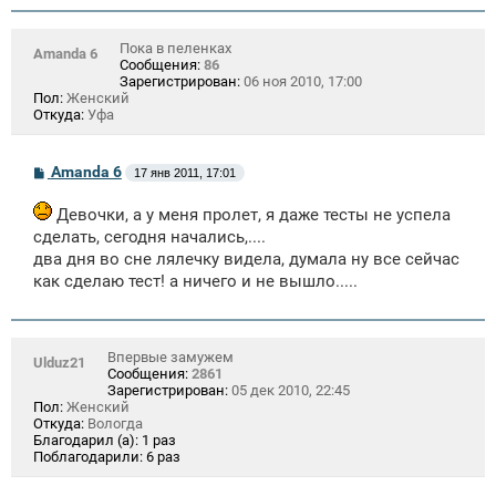
Пока в пеленках
Amanda 6
Сообщения:
86
Зарегистрирован:
06 ноя 2010, 17:00
Пол:
Женский
Откуда:
Уфа
С
Amanda 6
17 янв 2011, 17:01
о
о
Девочки, а у меня пролет, я даже тесты не успела
б
щ
сделать, сегодня начались,....
е
два дня во сне лялечку видела, думала ну все сейчас
н
и
как сделаю тест! а ничего и не вышло.....
е
Впервые замужем
Ulduz21
Сообщения:
2861
Зарегистрирован:
05 дек 2010, 22:45
Пол:
Женский
Откуда:
Вологда
Благодарил (а):
1 раз
Поблагодарили:
6 раз