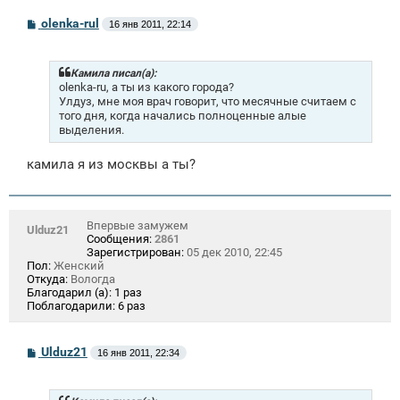
С
olenka-rul
16 янв 2011, 22:14
о
о
б
щ
Камила писал(а):
е
olenka-ru, а ты из какого города?
н
Улдуз, мне моя врач говорит, что месячные считаем с
и
того дня, когда начались полноценные алые
е
выделения.
камила я из москвы а ты?
Впервые замужем
Ulduz21
Сообщения:
2861
Зарегистрирован:
05 дек 2010, 22:45
Пол:
Женский
Откуда:
Вологда
Благодарил (а):
1 раз
Поблагодарили:
6 раз
С
Ulduz21
16 янв 2011, 22:34
о
о
б