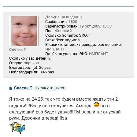
Девица на выданье
Сообщения:
1820
Зарегистрирован:
19 окт 2009, 13:38
Пол:
Женский
Сколько попыток ЭКО:
1
Стаж бесплодия:
9
В каких клиниках проводилось лечение:
ИМПЛАНТ
Светик Т
Где было удачное ЭКО:
ИМПЛАНТ
Сколько у вас детей:
2
Откуда:
харьков
Благодарил (а):
20 раз
Поблагодарили:
146 раз
С
Светик Т
17 янв 2011, 17:39
о
о
Я тоже на 24-25, так что будем вместе жадть эти 2
б
щ
недели!!!!Все у нас получится! Аманда
но в
е
следующий раз будет удача!!!ТЫ верь и не опускай
н
и
руки. Девочки вперед!!!!за
е