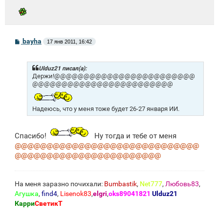
С
bayha
17 янв 2011, 16:42
о
о
б
щ
Ulduz21 писал(а):
е
Держи!@@@@@@@@@@@@@@@@@@@@@@@@
н
@@@@@@@@@@@@@@@@@@@@@@@@
и
е
Надеюсь, что у меня тоже будет 26-27 января ИИ.
Спасибо!
Ну тогда и тебе от меня
@@@@@@@@@@@@@@@@@@@@@@@@@@@@@
@@@@@@@@@@@@@@@@@@@@@@@
На меня заразно почихали:
Bumbastik
,
Net777
,
Любовь83
,
Агушка
,
find4
,
Lisenok83
,
elgri
,
oks89041821
Ulduz21
Карри
СветикТ