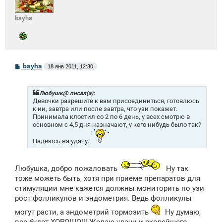
bayha
С
bayha
18 янв 2011, 12:30
о
о
б
щ
Любушк@ писал(а):
е
Девочки разрешите к вам присоединиться, готовлюсь
н
к ии, завтра или после завтра, что узи покажет.
и
Принимала клостил со 2 по 6 день, у всех смотрю в
е
основном с 4,5 дня назначают, у кого нибудь было так?
Надеюсь на удачу.
Любушка, добро пожаловать
Ну так
тоже можеть быть, хотя при приеме препаратов для
стимуляции мне кажется должны мониторить по узи
рост фолликулов и эндометрия. Ведь фолликулы
могут расти, а эндометрий тормозить
Ну думаю,
все будет ХОРОШО!!! Желаю удачи и скорейшего