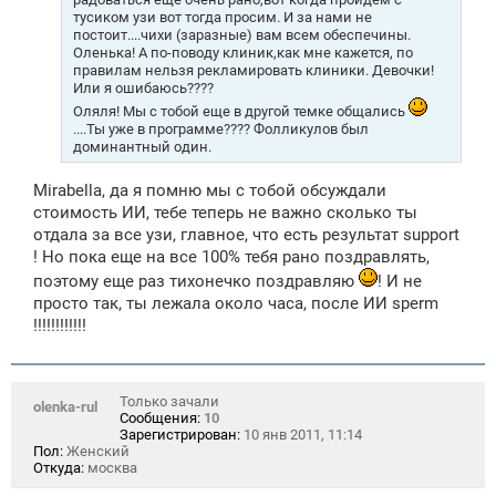
и
тусиком узи вот тогда просим. И за нами не
е
постоит....чихи (заразные) вам всем обеспечины.
Оленька! А по-поводу клиник,как мне кажется, по
правилам нельзя рекламировать клиники. Девочки!
Или я ошибаюсь????
Оляля! Мы с тобой еще в другой темке общались
....Ты уже в программе???? Фолликулов был
доминантный один.
Mirabella, да я помню мы с тобой обсуждали
стоимость ИИ, тебе теперь не важно сколько ты
отдала за все узи, главное, что есть результат support
! Но пока еще на все 100% тебя рано поздравлять,
поэтому еще раз тихонечко поздравляю
! И не
просто так, ты лежала около часа, после ИИ sperm
!!!!!!!!!!!!
Только зачали
olenka-rul
Сообщения:
10
Зарегистрирован:
10 янв 2011, 11:14
Пол:
Женский
Откуда:
москва