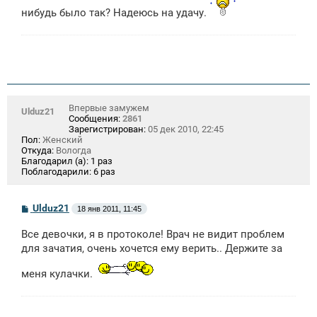
нибудь было так? Надеюсь на удачу.
Впервые замужем
Ulduz21
Сообщения:
2861
Зарегистрирован:
05 дек 2010, 22:45
Пол:
Женский
Откуда:
Вологда
Благодарил (а):
1 раз
Поблагодарили:
6 раз
С
Ulduz21
18 янв 2011, 11:45
о
о
Все девочки, я в протоколе! Врач не видит проблем
б
щ
для зачатия, очень хочется ему верить.. Держите за
е
н
меня кулачки.
и
е