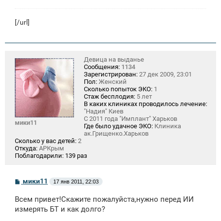
[/url]
Девица на выданье
Сообщения:
1134
Зарегистрирован:
27 дек 2009, 23:01
Пол:
Женский
Сколько попыток ЭКО:
1
Стаж бесплодия:
5 лет
В каких клиниках проводилось лечение:
"Надия" Киев
С 2011 года "Имплант" Харьков
мики11
Где было удачное ЭКО:
Клиника
ак.Грищенко.Харьков
Сколько у вас детей:
2
Откуда:
АРКрым
Поблагодарили:
139 раз
С
мики11
17 янв 2011, 22:03
о
о
Всем привет!Скажите пожалуйста,нужно перед ИИ
б
щ
измерять БТ и как долго?
е