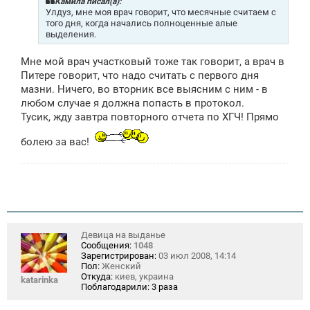
щ
Камила писал(а):
е
Улдуз, мне моя врач говорит, что месячные считаем с
н
того дня, когда начались полноценные алые
и
выделения.
е
Мне мой врач участковый тоже так говорит, а врач в
Питере говорит, что надо считать с первого дня
мазни. Ничего, во вторник все выясним с ним - в
любом случае я должна попасть в протокол.
Тусик, жду завтра повторного отчета по ХГЧ! Прямо
болею за вас!
Девица на выданье
Сообщения:
1048
Зарегистрирован:
03 июл 2008, 14:14
Пол:
Женский
Откуда:
киев, украина
katarinka
Поблагодарили:
3 раза