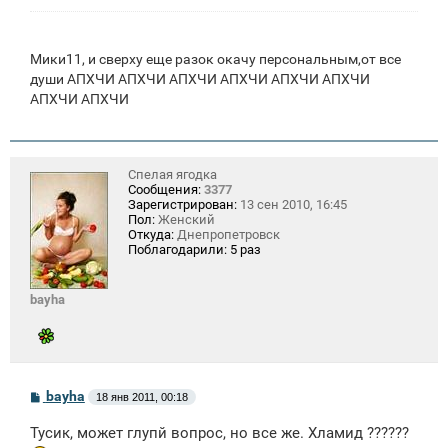
н
и
е
Мики11, и сверху еще разок окачу персональным,от все
души АПХЧИ АПХЧИ АПХЧИ АПХЧИ АПХЧИ АПХЧИ
АПХЧИ АПХЧИ
Спелая ягодка
Сообщения:
3377
Зарегистрирован:
13 сен 2010, 16:45
Пол:
Женский
Откуда:
Днепропетровск
Поблагодарили:
5 раз
bayha
С
bayha
18 янв 2011, 00:18
о
о
Тусик, может глупй вопрос, но все же. Хламид ??????
б