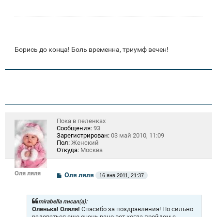
е
н
и
е
Борись до конца! Боль временна, триумф вечен!
Пока в пеленках
Сообщения:
93
Зарегистрирован:
03 май 2010, 11:09
Пол:
Женский
Откуда:
Москва
Оля ляля
С
Оля ляля
16 янв 2011, 21:37
о
о
б
щ
mirabella писал(а):
е
Оленька! Оляля!
Спасибо за поздравления! Но сильно
н
радоваться еще очень рано,вот когда пройдем с