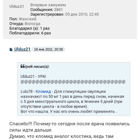
Впервые замужем
Ulduz21
Сообщения:
2861
Зарегистрирован:
05 дек 2010, 22:45
Пол:
Женский
Откуда:
Вологда
Благодарил (а):
1 раз
Поблагодарили:
6 раз
С
Ulduz21
18 янв 2011, 20:38
о
о
б
щ
tysik писал(а):
е
н
Ulduz21 - УРА!
и
@@@@@@@@@@@@@@@@@@@@@@@@@@@@
е
Lulu78 -
Кломид
- Для стимуляции овуляции
назначают по 50 мг 1 раз в день перед сном, начиная
с 5 дня менструального цикла, в течение 5 дней (при
отсутствии цикла - в любое время).
Вот что нашла. У нас его очень любят применять .
Спасибо!!! Почему-то сегодня после врача появились
силы идти дальше.
Думаю, что кломид аналог клостика, ведь там