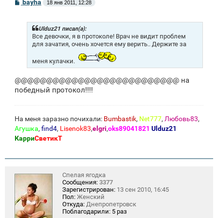
С
bayha
18 янв 2011, 12:28
о
о
б
щ
Ulduz21 писал(а):
е
Все девочки, я в протоколе! Врач не видит проблем
н
для зачатия, очень хочется ему верить.. Держите за
и
е
меня кулачки.
@@@@@@@@@@@@@@@@@@@@@@@@@@ на
победный протокол!!!!
На меня заразно почихали:
Bumbastik
,
Net777
,
Любовь83
,
Агушка
,
find4
,
Lisenok83
,
elgri
,
oks89041821
Ulduz21
Карри
СветикТ
Спелая ягодка
Сообщения:
3377
Зарегистрирован:
13 сен 2010, 16:45
Пол:
Женский
Откуда:
Днепропетровск
Поблагодарили:
5 раз