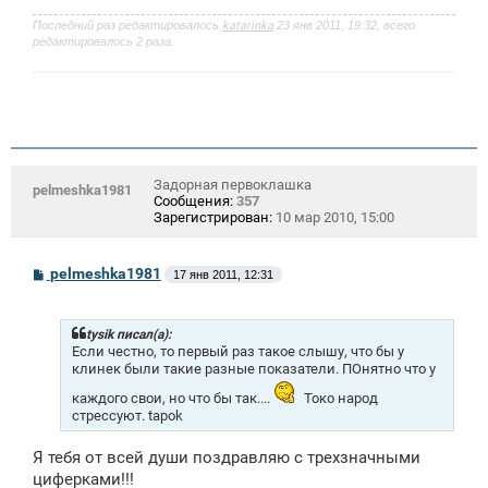
Последний раз редактировалось
katarinka
23 янв 2011, 19:32, всего
редактировалось 2 раза.
Задорная первоклашка
pelmeshka1981
Сообщения:
357
Зарегистрирован:
10 мар 2010, 15:00
С
pelmeshka1981
17 янв 2011, 12:31
о
о
б
щ
tysik писал(а):
е
Если честно, то первый раз такое слышу, что бы у
н
клинек были такие разные показатели. ПОнятно что у
и
е
каждого свои, но что бы так....
Токо народ
стрессуют. tapok
Я тебя от всей души поздравляю с трехзначными
циферками!!!