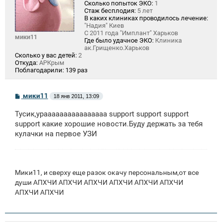
Сколько попыток ЭКО:
1
Стаж бесплодия:
5 лет
В каких клиниках проводилось лечение:
"Надия" Киев
С 2011 года "Имплант" Харьков
мики11
Где было удачное ЭКО:
Клиника
ак.Грищенко.Харьков
Сколько у вас детей:
2
Откуда:
АРКрым
Поблагодарили:
139 раз
С
мики11
18 янв 2011, 13:09
о
о
Тусик,ураааааааааааааааа support support support
б
щ
support какие хорошие новости.Буду держать за тебя
е
кулачки на первое УЗИ
н
и
е
Мики11, и сверху еще разок окачу персональным,от все
души АПХЧИ АПХЧИ АПХЧИ АПХЧИ АПХЧИ АПХЧИ
АПХЧИ АПХЧИ