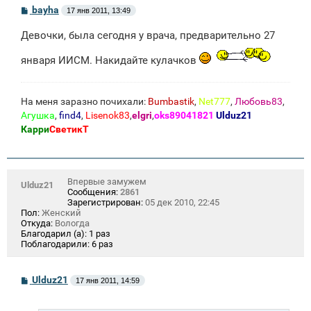
С
bayha
17 янв 2011, 13:49
о
о
Девочки, была сегодня у врача, предварительно 27
б
щ
е
января ИИСМ. Накидайте кулачков
н
и
е
На меня заразно почихали:
Bumbastik
,
Net777
,
Любовь83
,
Агушка
,
find4
,
Lisenok83
,
elgri
,
oks89041821
Ulduz21
Карри
СветикТ
Впервые замужем
Ulduz21
Сообщения:
2861
Зарегистрирован:
05 дек 2010, 22:45
Пол:
Женский
Откуда:
Вологда
Благодарил (а):
1 раз
Поблагодарили:
6 раз
С
Ulduz21
17 янв 2011, 14:59
о
о
б