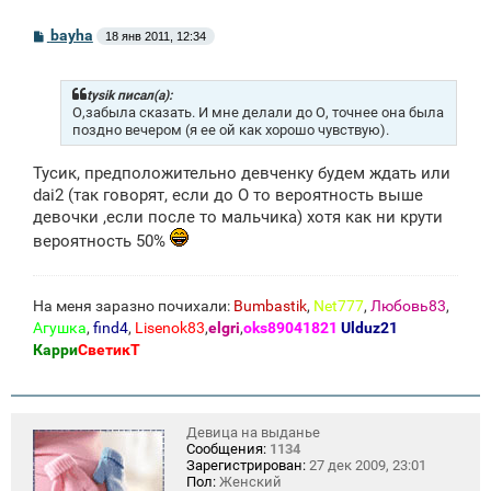
С
bayha
18 янв 2011, 12:34
о
о
б
щ
tysik писал(а):
е
О,забыла сказать. И мне делали до О, точнее она была
н
поздно вечером (я ее ой как хорошо чувствую).
и
е
Тусик, предположительно девченку будем ждать или
dai2 (так говорят, если до О то вероятность выше
девочки ,если после то мальчика) хотя как ни крути
вероятность 50%
На меня заразно почихали:
Bumbastik
,
Net777
,
Любовь83
,
Агушка
,
find4
,
Lisenok83
,
elgri
,
oks89041821
Ulduz21
Карри
СветикТ
Девица на выданье
Сообщения:
1134
Зарегистрирован:
27 дек 2009, 23:01
Пол:
Женский