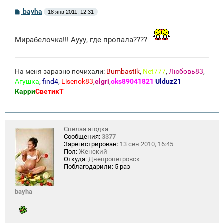
С
bayha
18 янв 2011, 12:31
о
о
б
щ
Мирабелочка!!! Аууу, где пропала????
е
н
и
е
На меня заразно почихали:
Bumbastik
,
Net777
,
Любовь83
,
Агушка
,
find4
,
Lisenok83
,
elgri
,
oks89041821
Ulduz21
Карри
СветикТ
Спелая ягодка
Сообщения:
3377
Зарегистрирован:
13 сен 2010, 16:45
Пол:
Женский
Откуда:
Днепропетровск
Поблагодарили:
5 раз
bayha