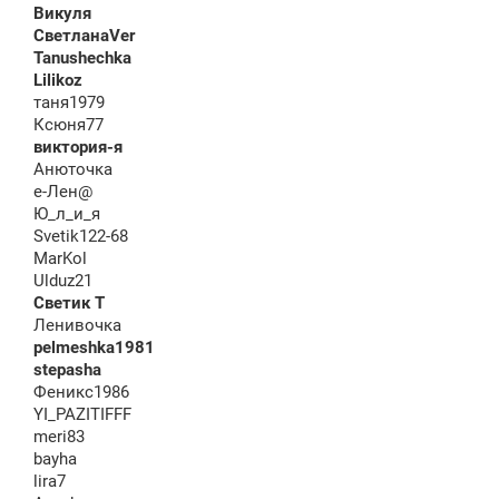
Викуля
СветланаVer
Tanushechka
Lilikoz
таня1979
Ксюня77
виктория-я
Анюточка
е-Лен@
Ю_л_и_я
Svetik122-68
MarKol
Ulduz21
Светик Т
Ленивочка
pelmeshka1981
stepasha
Феникс1986
YI_PAZITIFFF
meri83
bayha
lira7