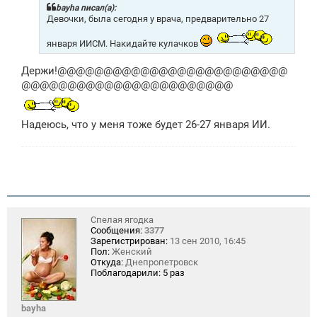
щ
bayha писал(а):
е
Девочки, была сегодня у врача, предварительно 27
н
и
января ИИСМ. Накидайте кулачков
е
Держи!@@@@@@@@@@@@@@@@@@@@@@@@@
@@@@@@@@@@@@@@@@@@@@@@@
Надеюсь, что у меня тоже будет 26-27 января ИИ.
Спелая ягодка
Сообщения:
3377
Зарегистрирован:
13 сен 2010, 16:45
Пол:
Женский
Откуда:
Днепропетровск
Поблагодарили:
5 раз
bayha