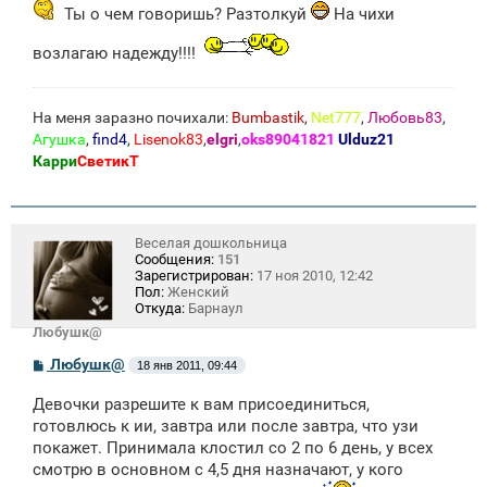
щ
Ты о чем говоришь? Разтолкуй
На чихи
е
н
и
возлагаю надежду!!!!
е
На меня заразно почихали:
Bumbastik
,
Net777
,
Любовь83
,
Агушка
,
find4
,
Lisenok83
,
elgri
,
oks89041821
Ulduz21
Карри
СветикТ
Веселая дошкольница
Сообщения:
151
Зарегистрирован:
17 ноя 2010, 12:42
Пол:
Женский
Откуда:
Барнаул
Любушк@
С
Любушк@
18 янв 2011, 09:44
о
о
Девочки разрешите к вам присоединиться,
б
щ
готовлюсь к ии, завтра или после завтра, что узи
е
покажет. Принимала клостил со 2 по 6 день, у всех
н
смотрю в основном с 4,5 дня назначают, у кого
и
е