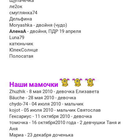
Щупачечка
ле2ок
смуглянка74
Дельфина
Moryashka - двойня (чудо)
АленаА
- двойня, ПДР 19 апреля
Luna79
катюньчик
ЮлекСолнце
Полосатая
Наши мамочки
Zhuzhik - 8 мая 2010 - девочка Елизавета
Bäuche - 28 мая 2010 - девочка
chydo-74 - 04 июля 2010 - мальчик
kojot - 05 июля 2010 - мальчик Святослав
Гексариус - 11 октября 2010 - девочка
томочка - 16 октября2010 года - 2 девчушки Таня и
Аня
Мариа - 23 декабря доченька