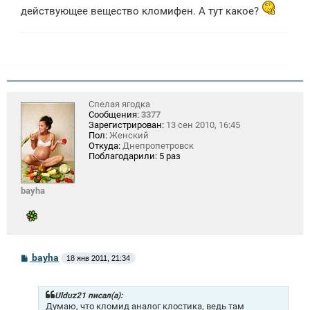
действующее вещество кломифен. А тут какое?
Спелая ягодка
Сообщения:
3377
Зарегистрирован:
13 сен 2010, 16:45
Пол:
Женский
Откуда:
Днепропетровск
Поблагодарили:
5 раз
bayha
С
bayha
18 янв 2011, 21:34
о
о
б
щ
Ulduz21 писал(а):
е
Думаю, что кломид аналог клостика, ведь там