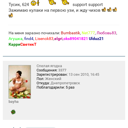
Тусик, 624
support support
Зажимаю кулаки на первою узи, и жду чихов
На меня заразно почихали:
Bumbastik
,
Net777
,
Любовь83
,
Агушка
,
find4
,
Lisenok83
,
elgri
,
oks89041821
Ulduz21
Карри
СветикТ
Спелая ягодка
Сообщения:
3377
Зарегистрирован:
13 сен 2010, 16:45
Пол:
Женский
Откуда:
Днепропетровск
Поблагодарили:
5 раз
bayha