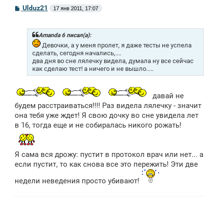
С
Ulduz21
17 янв 2011, 17:07
о
о
б
щ
Amanda 6 писал(а):
е
Девочки, а у меня пролет, я даже тесты не успела
н
сделать, сегодня начались,....
и
два дня во сне лялечку видела, думала ну все сейчас
е
как сделаю тест! а ничего и не вышло.....
давай не
будем расстраиваться!!!! Раз видела лялечку - значит
она тебя уже ждет! Я свою дочку во сне увидела лет
в 16, тогда еще и не собиралась никого рожать!
Я сама вся дрожу: пустит в протокол врач или нет... а
если пустит, то как снова все это пережить! Эти две
недели неведения просто убивают!