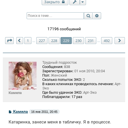
Закрыто
Поиск
Расширенный п
17196 сообщений
Страница
229
из
492
1
227
228
229
230
231
492
…
…
Пред.
Сл
Трудный подросток
Сообщения:
838
Зарегистрирован:
01 ноя 2010, 20:04
Пол:
Женский
Сколько попыток ЭКО:
2
В каких клиниках проводилось лечение:
Арт-
Эко
Где было удачное ЭКО:
Арт-Эко
Камила
Поблагодарили:
17 раз
С
Камила
16 янв 2011, 20:45
о
о
Катаринка, занеси меня в табличку. Я в процессе.
б
щ