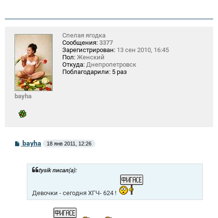
Спелая ягодка
Сообщения:
3377
Зарегистрирован:
13 сен 2010, 16:45
Пол:
Женский
Откуда:
Днепропетровск
Поблагодарили:
5 раз
bayha
С
bayha
18 янв 2011, 12:26
о
о
б
щ
tysik писал(а):
е
н
и
Девочки - сегодня ХГЧ- 624 !
е