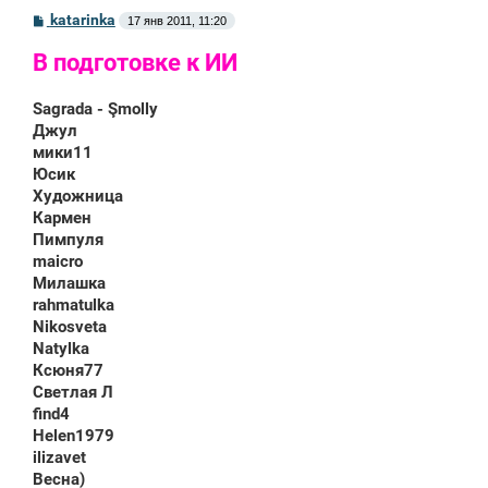
С
katarinka
17 янв 2011, 11:20
о
о
В подготовке к ИИ
б
щ
е
Sagrada - Şmоlly
н
и
Джул
е
мики11
Юсик
Художница
Кармен
Пимпуля
maicro
Милашка
rahmatulka
Nikosveta
Natylka
Ксюня77
Светлая Л
find4
Helen1979
ilizavet
Весна)