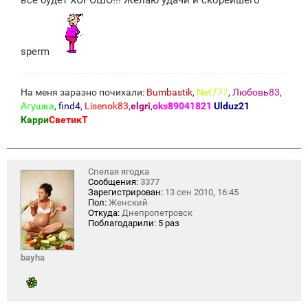
sperm
На меня заразно почихали:
Bumbastik
,
Net777
,
Любовь83
,
Агушка
,
find4
,
Lisenok83
,
elgri
,
oks89041821
Ulduz21
Карри
СветикТ
Спелая ягодка
Сообщения:
3377
Зарегистрирован:
13 сен 2010, 16:45
Пол:
Женский
Откуда:
Днепропетровск
Поблагодарили:
5 раз
bayha