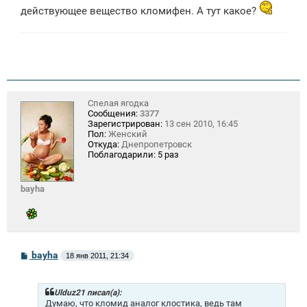
действующее вещество кломифен. А тут какое?
Спелая ягодка
Сообщения:
3377
Зарегистрирован:
13 сен 2010, 16:45
Пол:
Женский
Откуда:
Днепропетровск
Поблагодарили:
5 раз
bayha
С
bayha
18 янв 2011, 21:34
о
о
б
щ
Ulduz21 писал(а):
е
Думаю, что кломид аналог клостика, ведь там