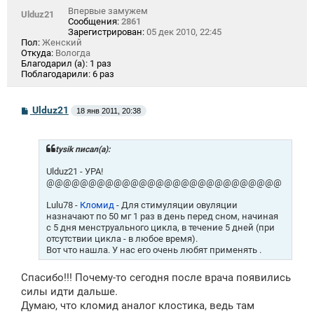
Впервые замужем
Ulduz21
Сообщения:
2861
Зарегистрирован:
05 дек 2010, 22:45
Пол:
Женский
Откуда:
Вологда
Благодарил (а):
1 раз
Поблагодарили:
6 раз
С
Ulduz21
18 янв 2011, 20:38
о
о
б
щ
tysik писал(а):
е
н
Ulduz21 - УРА!
и
@@@@@@@@@@@@@@@@@@@@@@@@@@@@
е
Lulu78 -
Кломид
- Для стимуляции овуляции
назначают по 50 мг 1 раз в день перед сном, начиная
с 5 дня менструального цикла, в течение 5 дней (при
отсутствии цикла - в любое время).
Вот что нашла. У нас его очень любят применять .
Спасибо!!! Почему-то сегодня после врача появились
силы идти дальше.
Думаю, что кломид аналог клостика, ведь там