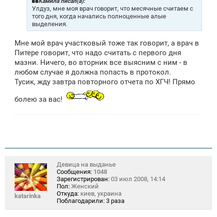
щ
Камила писал(а):
е
Улдуз, мне моя врач говорит, что месячные считаем с
н
того дня, когда начались полноценные алые
и
выделения.
е
Мне мой врач участковый тоже так говорит, а врач в
Питере говорит, что надо считать с первого дня
мазни. Ничего, во вторник все выясним с ним - в
любом случае я должна попасть в протокол.
Тусик, жду завтра повторного отчета по ХГЧ! Прямо
болею за вас!
Девица на выданье
Сообщения:
1048
Зарегистрирован:
03 июл 2008, 14:14
Пол:
Женский
Откуда:
киев, украина
katarinka
Поблагодарили:
3 раза