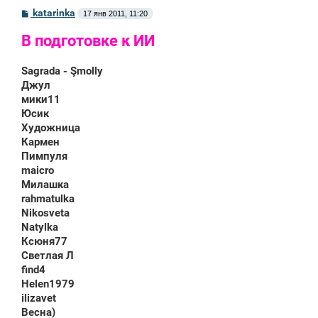
С
katarinka
17 янв 2011, 11:20
о
о
В подготовке к ИИ
б
щ
е
Sagrada - Şmоlly
н
и
Джул
е
мики11
Юсик
Художница
Кармен
Пимпуля
maicro
Милашка
rahmatulka
Nikosveta
Natylka
Ксюня77
Светлая Л
find4
Helen1979
ilizavet
Весна)