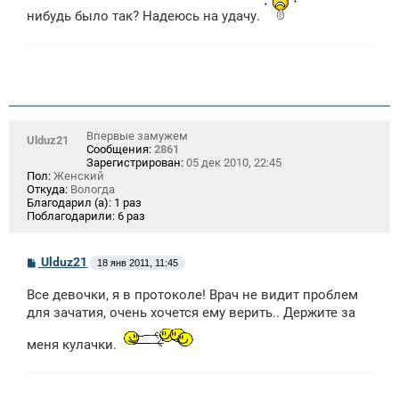
нибудь было так? Надеюсь на удачу.
Впервые замужем
Ulduz21
Сообщения:
2861
Зарегистрирован:
05 дек 2010, 22:45
Пол:
Женский
Откуда:
Вологда
Благодарил (а):
1 раз
Поблагодарили:
6 раз
С
Ulduz21
18 янв 2011, 11:45
о
о
Все девочки, я в протоколе! Врач не видит проблем
б
щ
для зачатия, очень хочется ему верить.. Держите за
е
н
меня кулачки.
и
е