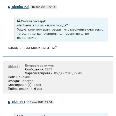
С
olenka-rul
16 янв 2011, 22:14
о
о
б
щ
Камила писал(а):
е
olenka-ru, а ты из какого города?
н
Улдуз, мне моя врач говорит, что месячные считаем с
и
того дня, когда начались полноценные алые
е
выделения.
камила я из москвы а ты?
Впервые замужем
Ulduz21
Сообщения:
2861
Зарегистрирован:
05 дек 2010, 22:45
Пол:
Женский
Откуда:
Вологда
Благодарил (а):
1 раз
Поблагодарили:
6 раз
С
Ulduz21
16 янв 2011, 22:34
о
о
б