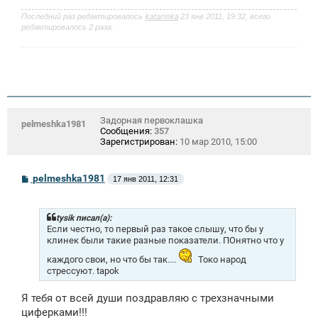
Последний раз редактировалось
katarinka
23 янв 2011, 19:32, всего
редактировалось 2 раза.
Задорная первоклашка
pelmeshka1981
Сообщения:
357
Зарегистрирован:
10 мар 2010, 15:00
С
pelmeshka1981
17 янв 2011, 12:31
о
о
б
щ
tysik писал(а):
е
Если честно, то первый раз такое слышу, что бы у
н
клинек были такие разные показатели. ПОнятно что у
и
е
каждого свои, но что бы так....
Токо народ
стрессуют. tapok
Я тебя от всей души поздравляю с трехзначными
циферками!!!