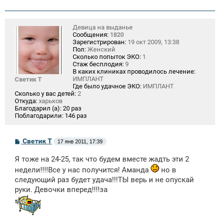
Девица на выданье
Сообщения:
1820
Зарегистрирован:
19 окт 2009, 13:38
Пол:
Женский
Сколько попыток ЭКО:
1
Стаж бесплодия:
9
В каких клиниках проводилось лечение:
ИМПЛАНТ
Светик Т
Где было удачное ЭКО:
ИМПЛАНТ
Сколько у вас детей:
2
Откуда:
харьков
Благодарил (а):
20 раз
Поблагодарили:
146 раз
С
Светик Т
17 янв 2011, 17:39
о
о
Я тоже на 24-25, так что будем вместе жадть эти 2
б
щ
недели!!!!Все у нас получится! Аманда
но в
е
следующий раз будет удача!!!ТЫ верь и не опускай
н
и
руки. Девочки вперед!!!!за
е