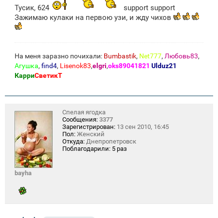
Тусик, 624
support support
Зажимаю кулаки на первою узи, и жду чихов
На меня заразно почихали:
Bumbastik
,
Net777
,
Любовь83
,
Агушка
,
find4
,
Lisenok83
,
elgri
,
oks89041821
Ulduz21
Карри
СветикТ
Спелая ягодка
Сообщения:
3377
Зарегистрирован:
13 сен 2010, 16:45
Пол:
Женский
Откуда:
Днепропетровск
Поблагодарили:
5 раз
bayha