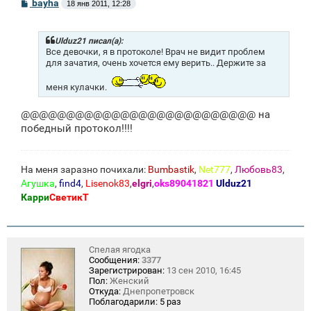
С
bayha
18 янв 2011, 12:28
о
о
б
щ
Ulduz21 писал(а):
е
Все девочки, я в протоколе! Врач не видит проблем
н
для зачатия, очень хочется ему верить.. Держите за
и
е
меня кулачки.
@@@@@@@@@@@@@@@@@@@@@@@@@@ на
победный протокол!!!!
На меня заразно почихали:
Bumbastik
,
Net777
,
Любовь83
,
Агушка
,
find4
,
Lisenok83
,
elgri
,
oks89041821
Ulduz21
Карри
СветикТ
Спелая ягодка
Сообщения:
3377
Зарегистрирован:
13 сен 2010, 16:45
Пол:
Женский
Откуда:
Днепропетровск
Поблагодарили:
5 раз