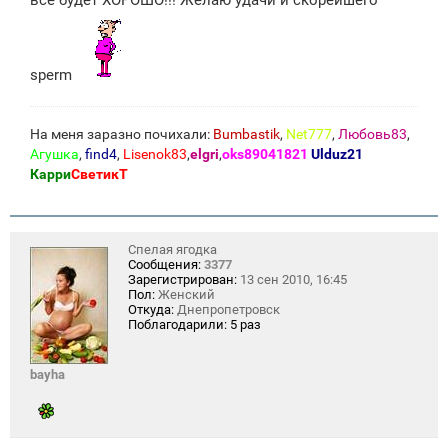
sperm
На меня заразно почихали:
Bumbastik
,
Net777
,
Любовь83
,
Агушка
,
find4
,
Lisenok83
,
elgri
,
oks89041821
Ulduz21
Карри
СветикТ
Спелая ягодка
Сообщения:
3377
Зарегистрирован:
13 сен 2010, 16:45
Пол:
Женский
Откуда:
Днепропетровск
Поблагодарили:
5 раз
bayha