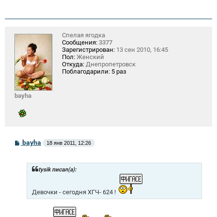
Спелая ягодка
Сообщения:
3377
Зарегистрирован:
13 сен 2010, 16:45
Пол:
Женский
Откуда:
Днепропетровск
Поблагодарили:
5 раз
bayha
С
bayha
18 янв 2011, 12:26
о
о
б
щ
tysik писал(а):
е
н
и
Девочки - сегодня ХГЧ- 624 !
е