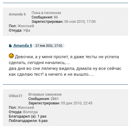
Пока в пеленках
Amanda 6
Сообщения:
86
Зарегистрирован:
06 ноя 2010, 17:00
Пол:
Женский
Откуда:
Уфа
С
Amanda 6
17 янв 2011, 17:01
о
о
Девочки, а у меня пролет, я даже тесты не успела
б
щ
сделать, сегодня начались,....
е
два дня во сне лялечку видела, думала ну все сейчас
н
и
как сделаю тест! а ничего и не вышло.....
е
Впервые замужем
Ulduz21
Сообщения:
2861
Зарегистрирован:
05 дек 2010, 22:45
Пол:
Женский
Откуда:
Вологда
Благодарил (а):
1 раз
Поблагодарили:
6 раз