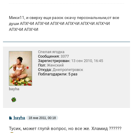
н
и
е
Мики11, и сверху еще разок окачу персональным,от все
души АПХЧИ АПХЧИ АПХЧИ АПХЧИ АПХЧИ АПХЧИ
АПХЧИ АПХЧИ
Спелая ягодка
Сообщения:
3377
Зарегистрирован:
13 сен 2010, 16:45
Пол:
Женский
Откуда:
Днепропетровск
Поблагодарили:
5 раз
bayha
С
bayha
18 янв 2011, 00:18
о
о
Тусик, может глупй вопрос, но все же. Хламид ??????
б