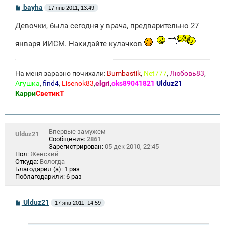
С
bayha
17 янв 2011, 13:49
о
о
Девочки, была сегодня у врача, предварительно 27
б
щ
е
января ИИСМ. Накидайте кулачков
н
и
е
На меня заразно почихали:
Bumbastik
,
Net777
,
Любовь83
,
Агушка
,
find4
,
Lisenok83
,
elgri
,
oks89041821
Ulduz21
Карри
СветикТ
Впервые замужем
Ulduz21
Сообщения:
2861
Зарегистрирован:
05 дек 2010, 22:45
Пол:
Женский
Откуда:
Вологда
Благодарил (а):
1 раз
Поблагодарили:
6 раз
С
Ulduz21
17 янв 2011, 14:59
о
о
б