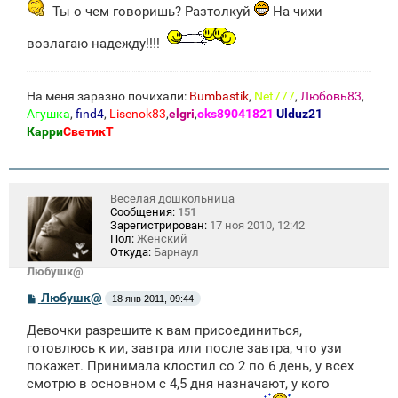
щ
Ты о чем говоришь? Разтолкуй
На чихи
е
н
и
возлагаю надежду!!!!
е
На меня заразно почихали:
Bumbastik
,
Net777
,
Любовь83
,
Агушка
,
find4
,
Lisenok83
,
elgri
,
oks89041821
Ulduz21
Карри
СветикТ
Веселая дошкольница
Сообщения:
151
Зарегистрирован:
17 ноя 2010, 12:42
Пол:
Женский
Откуда:
Барнаул
Любушк@
С
Любушк@
18 янв 2011, 09:44
о
о
Девочки разрешите к вам присоединиться,
б
щ
готовлюсь к ии, завтра или после завтра, что узи
е
покажет. Принимала клостил со 2 по 6 день, у всех
н
смотрю в основном с 4,5 дня назначают, у кого
и
е