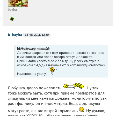
bayha
С
bayha
18 янв 2011, 12:30
о
о
б
щ
Любушк@ писал(а):
е
Девочки разрешите к вам присоединиться, готовлюсь
н
к ии, завтра или после завтра, что узи покажет.
и
Принимала клостил со 2 по 6 день, у всех смотрю в
е
основном с 4,5 дня назначают, у кого нибудь было так?
Надеюсь на удачу.
Любушка, добро пожаловать
Ну так
тоже можеть быть, хотя при приеме препаратов для
стимуляции мне кажется должны мониторить по узи
рост фолликулов и эндометрия. Ведь фолликулы
могут расти, а эндометрий тормозить
Ну думаю,
все будет ХОРОШО!!! Желаю удачи и скорейшего