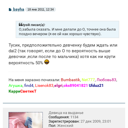
С
bayha
18 янв 2011, 12:34
о
о
б
щ
tysik писал(а):
е
О,забыла сказать. И мне делали до О, точнее она была
н
поздно вечером (я ее ой как хорошо чувствую).
и
е
Тусик, предположительно девченку будем ждать или
dai2 (так говорят, если до О то вероятность выше
девочки ,если после то мальчика) хотя как ни крути
вероятность 50%
На меня заразно почихали:
Bumbastik
,
Net777
,
Любовь83
,
Агушка
,
find4
,
Lisenok83
,
elgri
,
oks89041821
Ulduz21
Карри
СветикТ
Девица на выданье
Сообщения:
1134
Зарегистрирован:
27 дек 2009, 23:01
Пол:
Женский