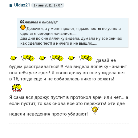
С
Ulduz21
17 янв 2011, 17:07
о
о
б
щ
Amanda 6 писал(а):
е
Девочки, а у меня пролет, я даже тесты не успела
н
сделать, сегодня начались,....
и
два дня во сне лялечку видела, думала ну все сейчас
е
как сделаю тест! а ничего и не вышло.....
давай не
будем расстраиваться!!!! Раз видела лялечку - значит
она тебя уже ждет! Я свою дочку во сне увидела лет
в 16, тогда еще и не собиралась никого рожать!
Я сама вся дрожу: пустит в протокол врач или нет... а
если пустит, то как снова все это пережить! Эти две
недели неведения просто убивают!