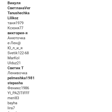
Викуля
СветланаVer
Tanushechka
Lilikoz
таня1979
Ксюня77
виктория-я
Анюточка
е-Лен@
Ю_л_и_я
Svetik122-68
MarKol
Ulduz21
Светик Т
Ленивочка
pelmeshka1981
stepasha
Феникс1986
YI_PAZITIFFF
meri83
bayha
lira7