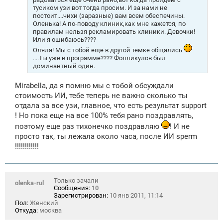
и
тусиком узи вот тогда просим. И за нами не
е
постоит....чихи (заразные) вам всем обеспечины.
Оленька! А по-поводу клиник,как мне кажется, по
правилам нельзя рекламировать клиники. Девочки!
Или я ошибаюсь????
Оляля! Мы с тобой еще в другой темке общались
....Ты уже в программе???? Фолликулов был
доминантный один.
Mirabella, да я помню мы с тобой обсуждали
стоимость ИИ, тебе теперь не важно сколько ты
отдала за все узи, главное, что есть результат support
! Но пока еще на все 100% тебя рано поздравлять,
поэтому еще раз тихонечко поздравляю
! И не
просто так, ты лежала около часа, после ИИ sperm
!!!!!!!!!!!!
Только зачали
olenka-rul
Сообщения:
10
Зарегистрирован:
10 янв 2011, 11:14
Пол:
Женский
Откуда:
москва