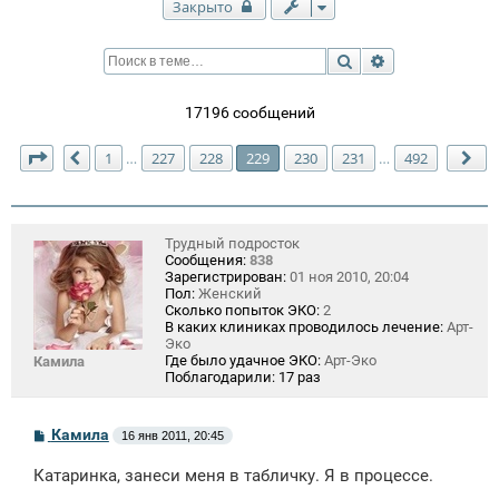
Закрыто
Поиск
Расширенный п
17196 сообщений
Страница
229
из
492
1
227
228
229
230
231
492
…
…
Пред.
Сл
Трудный подросток
Сообщения:
838
Зарегистрирован:
01 ноя 2010, 20:04
Пол:
Женский
Сколько попыток ЭКО:
2
В каких клиниках проводилось лечение:
Арт-
Эко
Где было удачное ЭКО:
Арт-Эко
Камила
Поблагодарили:
17 раз
С
Камила
16 янв 2011, 20:45
о
о
Катаринка, занеси меня в табличку. Я в процессе.
б
щ