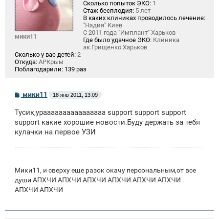
Сколько попыток ЭКО:
1
Стаж бесплодия:
5 лет
В каких клиниках проводилось лечение:
"Надия" Киев
С 2011 года "Имплант" Харьков
мики11
Где было удачное ЭКО:
Клиника
ак.Грищенко.Харьков
Сколько у вас детей:
2
Откуда:
АРКрым
Поблагодарили:
139 раз
С
мики11
18 янв 2011, 13:09
о
о
Тусик,ураааааааааааааааа support support support
б
щ
support какие хорошие новости.Буду держать за тебя
е
кулачки на первое УЗИ
н
и
е
Мики11, и сверху еще разок окачу персональным,от все
души АПХЧИ АПХЧИ АПХЧИ АПХЧИ АПХЧИ АПХЧИ
АПХЧИ АПХЧИ