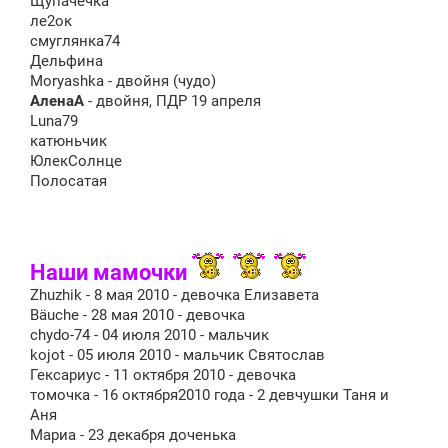
Щупачечка
ле2ок
смуглянка74
Дельфина
Moryashka - двойня (чудо)
АленаА
- двойня, ПДР 19 апреля
Luna79
катюньчик
ЮлекСолнце
Полосатая
Наши мамочки
Zhuzhik - 8 мая 2010 - девочка Елизавета
Bäuche - 28 мая 2010 - девочка
chydo-74 - 04 июля 2010 - мальчик
kojot - 05 июля 2010 - мальчик Святослав
Гексариус - 11 октября 2010 - девочка
томочка - 16 октября2010 года - 2 девчушки Таня и
Аня
Мариа - 23 декабря доченька