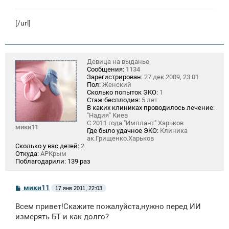
[/url]
Девица на выданье
Сообщения:
1134
Зарегистрирован:
27 дек 2009, 23:01
Пол:
Женский
Сколько попыток ЭКО:
1
Стаж бесплодия:
5 лет
В каких клиниках проводилось лечение:
"Надия" Киев
С 2011 года "Имплант" Харьков
мики11
Где было удачное ЭКО:
Клиника
ак.Грищенко.Харьков
Сколько у вас детей:
2
Откуда:
АРКрым
Поблагодарили:
139 раз
С
мики11
17 янв 2011, 22:03
о
о
Всем привет!Скажите пожалуйста,нужно перед ИИ
б
щ
измерять БТ и как долго?
е