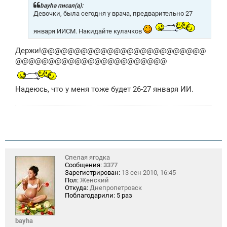
щ
bayha писал(а):
е
Девочки, была сегодня у врача, предварительно 27
н
и
января ИИСМ. Накидайте кулачков
е
Держи!@@@@@@@@@@@@@@@@@@@@@@@@@
@@@@@@@@@@@@@@@@@@@@@@@
Надеюсь, что у меня тоже будет 26-27 января ИИ.
Спелая ягодка
Сообщения:
3377
Зарегистрирован:
13 сен 2010, 16:45
Пол:
Женский
Откуда:
Днепропетровск
Поблагодарили:
5 раз
bayha