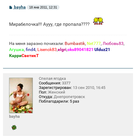
С
bayha
18 янв 2011, 12:31
о
о
б
щ
Мирабелочка!!! Аууу, где пропала????
е
н
и
е
На меня заразно почихали:
Bumbastik
,
Net777
,
Любовь83
,
Агушка
,
find4
,
Lisenok83
,
elgri
,
oks89041821
Ulduz21
Карри
СветикТ
Спелая ягодка
Сообщения:
3377
Зарегистрирован:
13 сен 2010, 16:45
Пол:
Женский
Откуда:
Днепропетровск
Поблагодарили:
5 раз
bayha