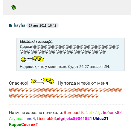
С
bayha
17 янв 2011, 16:42
о
о
б
щ
Ulduz21 писал(а):
е
Держи!@@@@@@@@@@@@@@@@@@@@@@@@
н
@@@@@@@@@@@@@@@@@@@@@@@@
и
е
Надеюсь, что у меня тоже будет 26-27 января ИИ.
Спасибо!
Ну тогда и тебе от меня
@@@@@@@@@@@@@@@@@@@@@@@@@@@@@
@@@@@@@@@@@@@@@@@@@@@@@
На меня заразно почихали:
Bumbastik
,
Net777
,
Любовь83
,
Агушка
,
find4
,
Lisenok83
,
elgri
,
oks89041821
Ulduz21
Карри
СветикТ