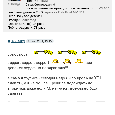
Пол:
Женский
е-Лен@
Стаж бесплодия:
6
В каких клиниках проводилось лечение:
ВолГМУ № 1
Где было удачное ЭКО:
удачная ИИ - ВолГМУ № 1
Сколько у вас детей:
1
Откуда:
Волгоград
Благодарил (а):
34 раза
Поблагодарили:
73 раза
С
е-Лен@
15 янв 2011, 19:15
о
о
б
ура-ура-ура!!!!
щ
е
н
support support support
все
и
девочек сердечно поздравляю!!!
е
а сама я трусиха - сегодня надо было кровь на ХГЧ
сдавать, а я не пошла... решила подождать до
вторника, даже если М. начнутся, все-равно буду
сдавать.