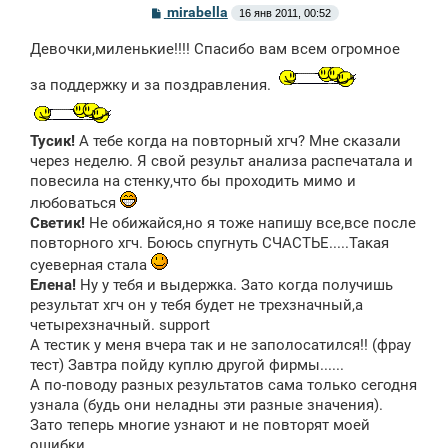
С
mirabella
16 янв 2011, 00:52
о
о
Девочки,миленькие!!!! Спасибо вам всем огромное
б
щ
е
за поддержку и за поздравления.
н
и
е
Тусик!
А тебе когда на повторный хгч? Мне сказали
через неделю. Я свой результ анализа распечатала и
повесила на стенку,что бы проходить мимо и
любоваться
Светик!
Не обижайся,но я тоже напишу все,все после
повторного хгч. Боюсь спугнуть СЧАСТЬЕ.....Такая
суеверная стала
Елена!
Ну у тебя и выдержка. Зато когда получишь
результат хгч он у тебя будет не трехзначный,а
четырехзначный. support
А тестик у меня вчера так и не заполосатился!! (фрау
тест) Завтра пойду куплю другой фирмы......
А по-поводу разных результатов сама только сегодня
узнала (будь они неладны эти разные значения).
Зато теперь многие узнают и не повторят моей
ошибки.