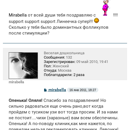
Mirabella
от всей души тебя поздравляю с
!!!!
support support support Линеечка супер!!!
Сколько у тебя было доминантных фолликулов
после стимуляции?
Веселая дошкольница
Сообщения:
132
Зарегистрирован:
09 май 2010, 19:41
Пол:
Женский
Откуда:
Москва
Поблагодарили:
2 раза
mirabella
С
mirabella
16 янв 2011, 18:27
о
о
Оленька! Оляля!
Спасибо за поздравления! Но
б
щ
сильно радоваться еще очень рано,вот когда
е
пройдем с тусиком узи вот тогда просим. И за нами
н
не постоит....чихи (заразные) вам всем обеспечины.
и
е
Оленька! А по-поводу клиник,как мне кажется, по
правилам нельзя рекламировать клиники. Девочки!