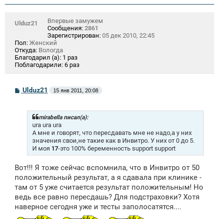
Впервые замужем
Ulduz21
Сообщения:
2861
Зарегистрирован:
05 дек 2010, 22:45
Пол:
Женский
Откуда:
Вологда
Благодарил (а):
1 раз
Поблагодарили:
6 раз
С
Ulduz21
15 янв 2011, 20:08
о
о
б
щ
mirabella писал(а):
е
ura ura ura
н
А мне и говорят, что пересдавать мне не надо,а у них
и
значения свои,не такие как в Инвитро. У них от 0 до 5.
е
И моя
17
-это 100% беременность support support
Вот!!! Я тоже сейчас вспомнила, что в Инвитро от 50
положительный результат, а я сдавала при клинике -
там от 5 уже считается результат положительным! Но
ведь все равно пересдашь? Для подстраховки? Хотя
наверное сегодня уже и тесты заполосатятся....