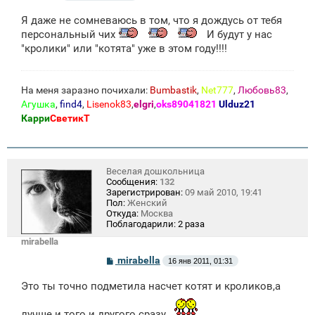
о
о
Я даже не сомневаюсь в том, что я дождусь от тебя
б
щ
персональный чих
И будут у нас
е
"кролики" или "котята" уже в этом году!!!!
н
и
е
На меня заразно почихали:
Bumbastik
,
Net777
,
Любовь83
,
Агушка
,
find4
,
Lisenok83
,
elgri
,
oks89041821
Ulduz21
Карри
СветикТ
Веселая дошкольница
Сообщения:
132
Зарегистрирован:
09 май 2010, 19:41
Пол:
Женский
Откуда:
Москва
Поблагодарили:
2 раза
mirabella
С
mirabella
16 янв 2011, 01:31
о
о
Это ты точно подметила насчет котят и кроликов,а
б
щ
е
лучше и того и другого сразу