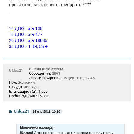
е
протаколе,начала пить препараты????
н
и
е
14 ДПО = хгч 138
16 ДПО = хгч 477
26 ДПО = хгч 18086
33 ДПО = 1 ПЯ, СБ +
Впервые замужем
Ulduz21
Сообщения:
2861
Зарегистрирован:
05 дек 2010, 22:45
Пол:
Женский
Откуда:
Вологда
Благодарил (а):
1 раз
Поблагодарили:
6 раз
С
Ulduz21
16 янв 2011, 19:10
о
о
б
щ
mirabella писал(а):
е
Юлдиз!
А ты все как есть,так и скажи своему врачу.