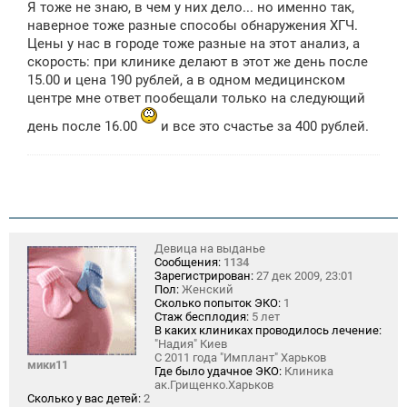
Я тоже не знаю, в чем у них дело... но именно так,
наверное тоже разные способы обнаружения ХГЧ.
Цены у нас в городе тоже разные на этот анализ, а
скорость: при клинике делают в этот же день после
15.00 и цена 190 рублей, а в одном медицинском
центре мне ответ пообещали только на следующий
день после 16.00
и все это счастье за 400 рублей.
Девица на выданье
Сообщения:
1134
Зарегистрирован:
27 дек 2009, 23:01
Пол:
Женский
Сколько попыток ЭКО:
1
Стаж бесплодия:
5 лет
В каких клиниках проводилось лечение:
"Надия" Киев
С 2011 года "Имплант" Харьков
мики11
Где было удачное ЭКО:
Клиника
ак.Грищенко.Харьков
Сколько у вас детей:
2