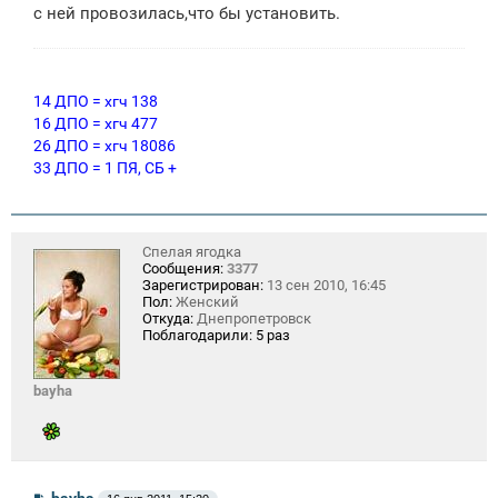
с ней провозилась,что бы установить.
е
н
и
е
14 ДПО = хгч 138
16 ДПО = хгч 477
26 ДПО = хгч 18086
33 ДПО = 1 ПЯ, СБ +
Спелая ягодка
Сообщения:
3377
Зарегистрирован:
13 сен 2010, 16:45
Пол:
Женский
Откуда:
Днепропетровск
Поблагодарили:
5 раз
bayha
С
bayha