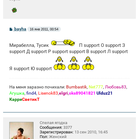
С
bayha
16 янв 2011, 00:54
о
о
б
Мирабелла, Тусик
П support О support З
щ
е
support Д support Р support support В support Л support
н
и
е
Я support Ю support
На меня заразно почихали:
Bumbastik
,
Net777
,
Любовь83
,
Агушка
,
find4
,
Lisenok83
,
elgri
,
oks89041821
Ulduz21
Карри
СветикТ
Спелая ягодка
Сообщения:
3377
Зарегистрирован:
13 сен 2010, 16:45
Пол:
Женский