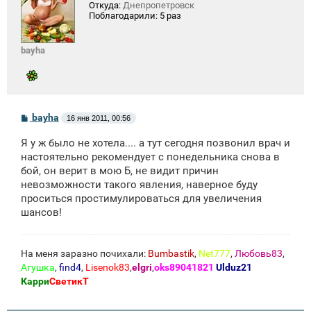
Откуда:
Днепропетровск
Поблагодарили:
5 раз
bayha
С
bayha
16 янв 2011, 00:56
о
о
Я у ж было не хотела.... а тут сегодня позвонил врач и
б
щ
настоятельно рекомендует с понедельника снова в
е
бой, он верит в мою Б, не видит причин
н
невозможности такого явления, наверное буду
и
е
проситься простимулироваться для увеличения
шансов!
На меня заразно почихали:
Bumbastik
,
Net777
,
Любовь83
,
Агушка
,
find4
,
Lisenok83
,
elgri
,
oks89041821
Ulduz21
Карри
СветикТ