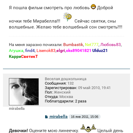
о
Я пошла фильм смотреть про любовь
Доброй
б
щ
е
ночки тебе Мирабелла!!!
н
Сейчас святки, сны
и
волшебные. Желаю тебе волшебный сон смотреть!!!!
е
На меня заразно почихали:
Bumbastik
,
Net777
,
Любовь83
,
Агушка
,
find4
,
Lisenok83
,
elgri
,
oks89041821
Ulduz21
Карри
СветикТ
Веселая дошкольница
Сообщения:
132
Зарегистрирован:
09 май 2010, 19:41
Пол:
Женский
Откуда:
Москва
Поблагодарили:
2 раза
mirabella
С
mirabella
16 янв 2011, 15:06
о
о
б
Девочки!
Оцените мою линеечку.
Целый день
щ