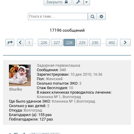
Закрыто
Поиск
Расширенный п
17196 сообщений
Страница
228
из
492
1
226
227
228
229
230
492
…
…
Пред.
Сл
Задорная первоклашка
Сообщения:
340
Зарегистрирован:
10 дек 2010, 16:36
Пол:
Женский
Сколько попыток ЭКО:
3
Стаж бесплодия:
10
Shuriks
В каких клиниках проводилось лечение:
Клиника № 1, Волгоград
Где было удачное ЭКО:
Клиника № 1,Волгоград
Сколько у вас детей:
2
Откуда:
Волгоград
Благодарил (а):
155 раз
Поблагодарили:
127 раз