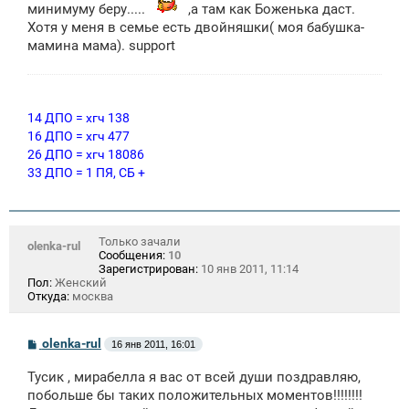
минимуму беру.....
е
,а там как Боженька даст.
н
Хотя у меня в семье есть двойняшки( моя бабушка-
и
мамина мама). support
е
14 ДПО = хгч 138
16 ДПО = хгч 477
26 ДПО = хгч 18086
33 ДПО = 1 ПЯ, СБ +
Только зачали
olenka-rul
Сообщения:
10
Зарегистрирован:
10 янв 2011, 11:14
Пол:
Женский
Откуда:
москва
С
olenka-rul
16 янв 2011, 16:01
о
о
Тусик , мирабелла я вас от всей души поздравляю,
б
щ
побольше бы таких положительных моментов!!!!!!!!
е