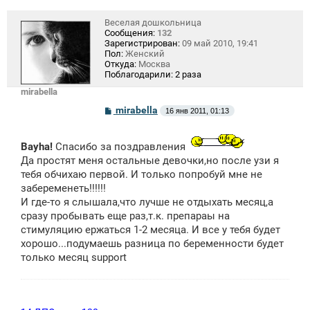
Веселая дошкольница
Сообщения:
132
Зарегистрирован:
09 май 2010, 19:41
Пол:
Женский
Откуда:
Москва
Поблагодарили:
2 раза
mirabella
С
mirabella
16 янв 2011, 01:13
о
о
б
Bayha!
Спасибо за поздравления
щ
е
Да простят меня остальные девочки,но после узи я
н
тебя обчихаю первой. И только попробуй мне не
и
е
забеременеть!!!!!!
И где-то я слышала,что лучше не отдыхать месяц,а
сразу пробывать еще раз,т.к. препараы на
стимуляцию ержаться 1-2 месяца. И все у тебя будет
хорошо...подумаешь разница по беременности будет
только месяц support