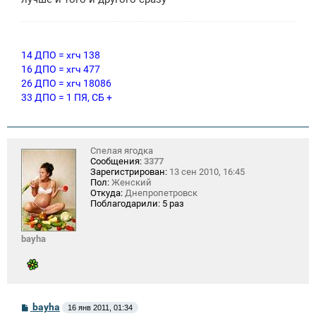
н
и
е
14 ДПО = хгч 138
16 ДПО = хгч 477
26 ДПО = хгч 18086
33 ДПО = 1 ПЯ, СБ +
Спелая ягодка
Сообщения:
3377
Зарегистрирован:
13 сен 2010, 16:45
Пол:
Женский
Откуда:
Днепропетровск
Поблагодарили:
5 раз
bayha
С
bayha
16 янв 2011, 01:34
о