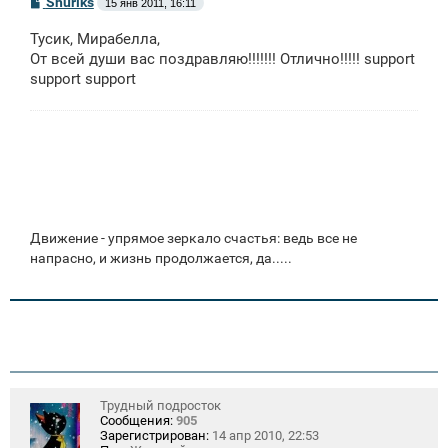
С
Shuriks
15 янв 2011, 16:11
о
о
Тусик, Мирабелла,
б
щ
От всей души вас поздравляю!!!!!!! Отлично!!!!! support
е
support support
н
и
е
Движение - упрямое зеркало счастья: ведь все не
напрасно, и жизнь продолжается, да.....
Трудный подросток
Сообщения:
905
Зарегистрирован:
14 апр 2010, 22:53