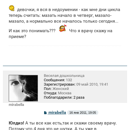
о
о
б
девочки, я вся в недоумении - как мне дни цикла
щ
теперь считать: мазать начало в четверг, мазало-
е
н
мазало, а нормально все началось только сегодня...
и
е
И как это понимать???
Что я врачу скажу на
приеме?
Веселая дошкольница
Сообщения:
132
Зарегистрирован:
09 май 2010, 19:41
Пол:
Женский
Откуда:
Москва
Поблагодарили:
2 раза
mirabella
С
mirabella
16 янв 2011, 19:05
о
о
Юлдиз!
А ты все как есть,так и скажи своему врачу.
б
щ
Потому что 4 дня это не шутки. А ты уже в