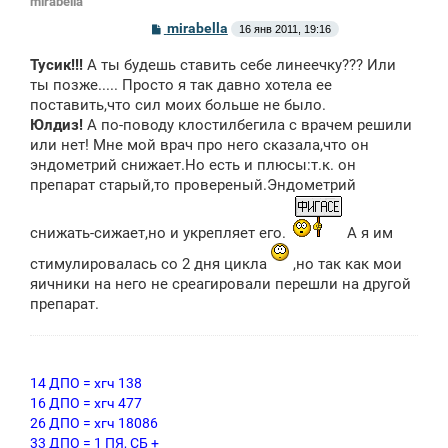
mirabella
С
mirabella
16 янв 2011, 19:16
о
о
Тусик!!!
А ты будешь ставить себе линеечку??? Или
б
щ
ты позже..... Просто я так давно хотела ее
е
поставить,что сил моих больше не было.
н
Юлдиз!
А по-поводу клостилбегила с врачем решили
и
е
или нет! Мне мой врач про него сказала,что он
эндометрий снижает.Но есть и плюсы:т.к. он
препарат старый,то провереный.Эндометрий
снижать-сижает,но и укрепляет его.
А я им
стимулировалась со 2 дня цикла
,но так как мои
яичники на него не среагировали перешли на другой
препарат.
14 ДПО = хгч 138
16 ДПО = хгч 477
26 ДПО = хгч 18086
33 ДПО = 1 ПЯ, СБ +