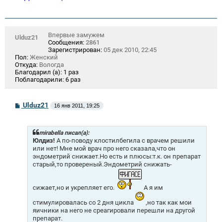
Впервые замужем
Ulduz21
Сообщения:
2861
Зарегистрирован:
05 дек 2010, 22:45
Пол:
Женский
Откуда:
Вологда
Благодарил (а):
1 раз
Поблагодарили:
6 раз
С
Ulduz21
16 янв 2011, 19:25
о
о
б
щ
mirabella писал(а):
е
Юлдиз!
А по-поводу клостилбегила с врачем решили
н
или нет! Мне мой врач про него сказала,что он
и
эндометрий снижает.Но есть и плюсы:т.к. он препарат
е
старый,то провереный.Эндометрий снижать-
сижает,но и укрепляет его.
А я им
стимулировалась со 2 дня цикла
,но так как мои
яичники на него не среагировали перешли на другой
препарат.