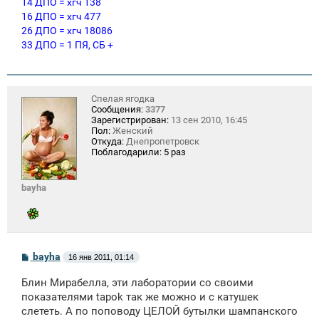
14 ДПО = хгч 138
16 ДПО = хгч 477
26 ДПО = хгч 18086
33 ДПО = 1 ПЯ, СБ +
Спелая ягодка
Сообщения:
3377
Зарегистрирован:
13 сен 2010, 16:45
Пол:
Женский
Откуда:
Днепропетровск
Поблагодарили:
5 раз
bayha
С
bayha
16 янв 2011, 01:14
о
о
Блин Мирабелла, эти лаборатории со своими
б
щ
показателями tapok так же можно и с катушек
е
слететь. А по поповоду ЦЕЛОЙ бутылки шампанского
н