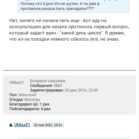
н
Потому что 4 дня это не шутки. А ты уже в
и
протаколе,начала пить препараты????
е
Нет, ничего не начала пить еще - вот иду на
консультацию для начала протокола, первый вопрос,
который задаст врач - "какой день цикла". Я думаю,
что из-за поездки немного сбилось все, не знаю.
Впервые замужем
Ulduz21
Сообщения:
2861
Зарегистрирован:
05 дек 2010, 22:45
Пол:
Женский
Откуда:
Вологда
Благодарил (а):
1 раз
Поблагодарили:
6 раз
С
Ulduz21
16 янв 2011, 19:11
о
о
б