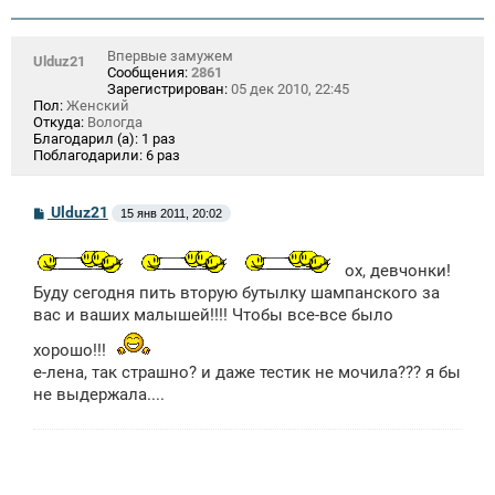
Впервые замужем
Ulduz21
Сообщения:
2861
Зарегистрирован:
05 дек 2010, 22:45
Пол:
Женский
Откуда:
Вологда
Благодарил (а):
1 раз
Поблагодарили:
6 раз
С
Ulduz21
15 янв 2011, 20:02
о
о
б
ох, девчонки!
щ
е
Буду сегодня пить вторую бутылку шампанского за
н
вас и ваших малышей!!!! Чтобы все-все было
и
е
хорошо!!!
е-лена, так страшно? и даже тестик не мочила??? я бы
не выдержала....