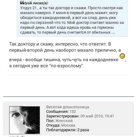
щ
tysik писал(а):
е
Улдуз 21 , а ты так доктору и скажи. Просто смотря как
н
мазало наверно. У меня в первый день мажет, могу
и
обходиться каждодневкой, а вот на след. день уже
е
надо по серэзней что то. Мой доктор считает мазню за
первый день. А вот кода идешь кровь на гормоны
сдавать, то первый день считается от обильных ....
Так доктору и скажу, интересно, что ответит. В
первый-второй день наоборот мазало прилично, а
вчера - вообще тишина, чуть-чуть на каждодневке
,
а сегодня уже все "по-взрослому".
Веселая дошкольница
Сообщения:
132
Зарегистрирован:
09 май 2010, 19:41
Пол:
Женский
Откуда:
Москва
Поблагодарили:
2 раза