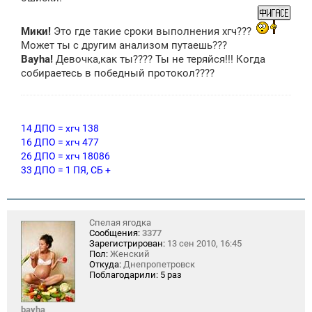
Мики!
Это где такие сроки выполнения хгч???
Может ты с другим анализом путаешь???
Bayha!
Девочка,как ты???? Ты не теряйся!!! Когда
собираетесь в победный протокол????
14 ДПО = хгч 138
16 ДПО = хгч 477
26 ДПО = хгч 18086
33 ДПО = 1 ПЯ, СБ +
Спелая ягодка
Сообщения:
3377
Зарегистрирован:
13 сен 2010, 16:45
Пол:
Женский
Откуда:
Днепропетровск
Поблагодарили:
5 раз
bayha