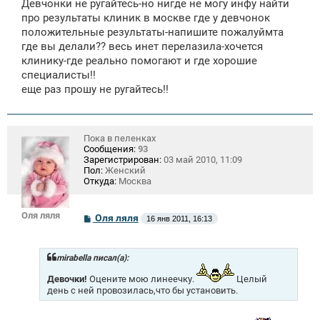
Девчонки не ругайтесь-но нигде не могу инфу найти
н
про результаты клиник в москве где у девчонок
и
е
положительные результаты-напишите пожалуймта
где вы делали?? весь инет перелазила-хочется
клинику-где реально помогают и где хорошие
специалисты!!
еще раз прошу не ругайтесь!!
Пока в пеленках
Сообщения:
93
Зарегистрирован:
03 май 2010, 11:09
Пол:
Женский
Откуда:
Москва
Оля ляля
С
Оля ляля
16 янв 2011, 16:13
о
о
б
щ
mirabella писал(а):
е
н
Девочки!
Оцените мою линеечку.
Целый
и
день с ней провозилась,что бы установить.
е