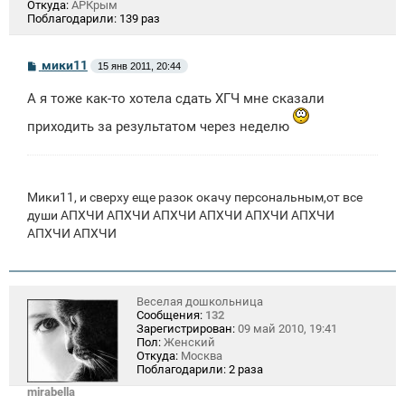
Откуда:
АРКрым
Поблагодарили:
139 раз
С
мики11
15 янв 2011, 20:44
о
о
А я тоже как-то хотела сдать ХГЧ мне сказали
б
щ
приходить за результатом через неделю
е
н
и
е
Мики11, и сверху еще разок окачу персональным,от все
души АПХЧИ АПХЧИ АПХЧИ АПХЧИ АПХЧИ АПХЧИ
АПХЧИ АПХЧИ
Веселая дошкольница
Сообщения:
132
Зарегистрирован:
09 май 2010, 19:41
Пол:
Женский
Откуда:
Москва
Поблагодарили:
2 раза
mirabella