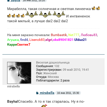
16 янв 2011, 15:20
о
о
Мирабелла, такая солнечная и светлая линеечка
б
щ
И ингвиненок
е
н
такой милый, а лучше dai2 dai2 dai2
и
е
На меня заразно почихали:
Bumbastik
,
Net777
,
Любовь83
,
Агушка
,
find4
,
Lisenok83
,
elgri
,
oks89041821
Ulduz21
Карри
СветикТ
Веселая дошкольница
Сообщения:
132
Зарегистрирован:
09 май 2010, 19:41
Пол:
Женский
Откуда:
Москва
Поблагодарили:
2 раза
mirabella
С
mirabella
16 янв 2011, 15:30
о
о
Bayha!
Спасибо. А то я так старалась. Ну я по-
б
щ