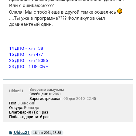
Или я ошибаюсь????
Оляля! Мы с тобой еще в другой темке общались
....Ты уже в программе???? Фолликулов был
доминантный один.
14 ДПО = хгч 138
16 ДПО = хгч 477
26 ДПО = хгч 18086
33 ДПО = 1 ПЯ, СБ +
Впервые замужем
Ulduz21
Сообщения:
2861
Зарегистрирован:
05 дек 2010, 22:45
Пол:
Женский
Откуда:
Вологда
Благодарил (а):
1 раз
Поблагодарили:
6 раз
С
Ulduz21
16 янв 2011, 18:38