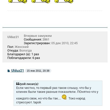
Впервые замужем
Ulduz21
Сообщения:
2861
Зарегистрирован:
05 дек 2010, 22:45
Пол:
Женский
Откуда:
Вологда
Благодарил (а):
1 раз
Поблагодарили:
6 раз
С
Ulduz21
15 янв 2011, 20:38
о
о
б
щ
tysik писал(а):
е
Если честно, то первый раз такое слышу, что бы у
н
клинек были такие разные показатели. ПОнятно что у
и
е
каждого свои, но что бы так....
Токо народ
стрессуют. tapok