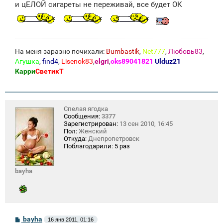
и цЕЛОЙ сигареты не переживай, все будет ОК
и
е
На меня заразно почихали:
Bumbastik
,
Net777
,
Любовь83
,
Агушка
,
find4
,
Lisenok83
,
elgri
,
oks89041821
Ulduz21
Карри
СветикТ
Спелая ягодка
Сообщения:
3377
Зарегистрирован:
13 сен 2010, 16:45
Пол:
Женский
Откуда:
Днепропетровск
Поблагодарили:
5 раз
bayha
С
bayha
16 янв 2011, 01:16