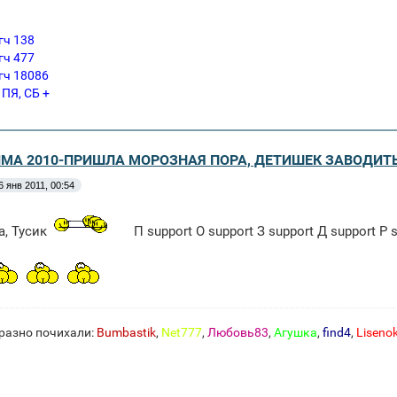
гч 138
гч 477
гч 18086
 ПЯ, СБ +
ЗИМА 2010-ПРИШЛА МОРОЗНАЯ ПОРА, ДЕТИШЕК ЗАВОДИТ
6 янв 2011, 00:54
, Тусик
П support О support З support Д support Р 
разно почихали:
Bumbastik
,
Net777
,
Любовь83
,
Агушка
,
find4
,
Liseno