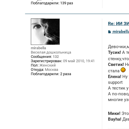
Поблагодарили:
139 раз
Re: ИИ 
С
mirabell
о
о
б
Девочки,м
щ
mirabella
е
Тусик!
А т
Веселая дошкольница
н
Сообщения:
132
стенку,чт
и
Зарегистрирован:
09 май 2010, 19:41
е
Светик!
Не
Пол:
Женский
Откуда:
Москва
стала
Поблагодарили:
2 раза
Елена!
Ну 
support
А тестик у
А по-пово
многие уз
Мики!
Это
Bayha!
Дев