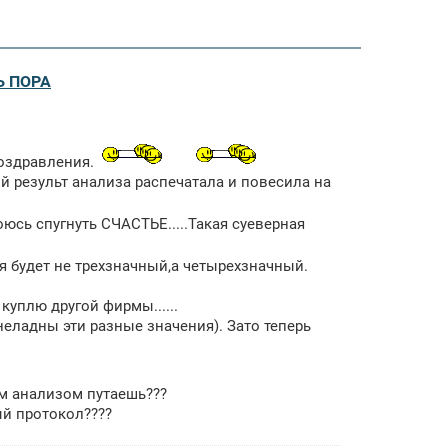
Ь ПОРА
поздравления.
ой результ анализа распечатала и повесила на
юсь спугнуть СЧАСТЬЕ.....Такая суеверная
ебя будет не трехзначный,а четырехзначный.
 куплю другой фирмы......
неладны эти разные значения). Зато теперь
м анализом путаешь???
ый протокол????