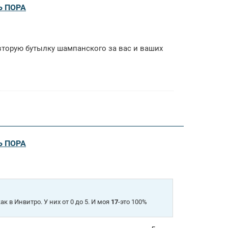
Ь ПОРА
 вторую бутылку шампанского за вас и ваших
Ь ПОРА
ак в Инвитро. У них от 0 до 5. И моя
17
-это 100%