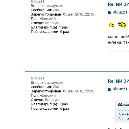
Ulduz21
Re: ИИ 
Впервые замужем
Сообщения:
2861
С
Ulduz21
Зарегистрирован:
05 дек 2010, 22:45
о
Пол:
Женский
о
Откуда:
Вологда
б
Благодарил (а):
1 раз
щ
Поблагодарили:
6 раз
е
н
малышей!!
и
е-лена, т
е
Ulduz21
Re: ИИ 
Впервые замужем
Сообщения:
2861
С
Ulduz21
Зарегистрирован:
05 дек 2010, 22:45
о
Пол:
Женский
о
Откуда:
Вологда
б
Благодарил (а):
1 раз
щ
mira
Поблагодарили:
6 раз
е
ura ur
н
А мне
и
берем
е