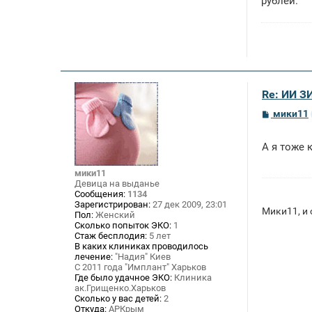
рублей.
Re: ИИ 
С
мики11
о
о
б
А я тоже 
щ
е
н
мики11
и
Девица на выданье
е
Сообщения:
1134
Зарегистрирован:
27 дек 2009, 23:01
Мики11, и
Пол:
Женский
Сколько попыток ЭКО:
1
Стаж бесплодия:
5 лет
В каких клиниках проводилось
лечение:
"Надия" Киев
С 2011 года "Имплант" Харьков
Где было удачное ЭКО:
Клиника
ак.Грищенко.Харьков
Сколько у вас детей:
2
Откуда:
АРКрым