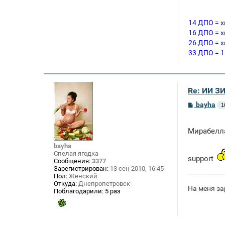
14 ДПО = х
16 ДПО = х
26 ДПО = х
33 ДПО = 1
Re: ИИ 
С
bayha
1
о
о
б
Мирабелла
щ
е
bayha
н
и
Спелая ягодка
support
е
Сообщения:
3377
Зарегистрирован:
13 сен 2010, 16:45
Пол:
Женский
Откуда:
Днепропетровск
На меня за
Поблагодарили:
5 раз