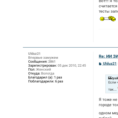
Вот!!! Я 
считается
тесты запо
Ulduz21
Re: ИИ 
Впервые замужем
Сообщения:
2861
С
Ulduz21
Зарегистрирован:
05 дек 2010, 22:45
о
Пол:
Женский
о
Откуда:
Вологда
б
Благодарил (а):
1 раз
щ
tysi
Поблагодарили:
6 раз
е
Если 
н
и
так....
е
Я тоже не
городе то
одном мед