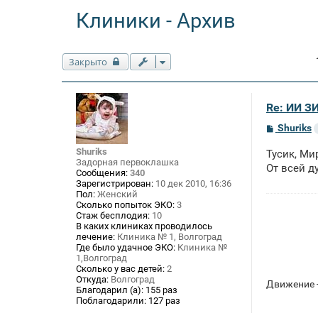
Клиники - Архив
Закрыто
Re: ИИ 
С
Shuriks
о
о
Shuriks
Тусик, Ми
б
Задорная первоклашка
щ
От всей ду
Сообщения:
340
е
Зарегистрирован:
10 дек 2010, 16:36
н
Пол:
Женский
и
Сколько попыток ЭКО:
3
е
Стаж бесплодия:
10
В каких клиниках проводилось
лечение:
Клиника № 1, Волгоград
Где было удачное ЭКО:
Клиника №
1,Волгоград
Сколько у вас детей:
2
Откуда:
Волгоград
Движение -
Благодарил (а):
155 раз
Поблагодарили:
127 раз