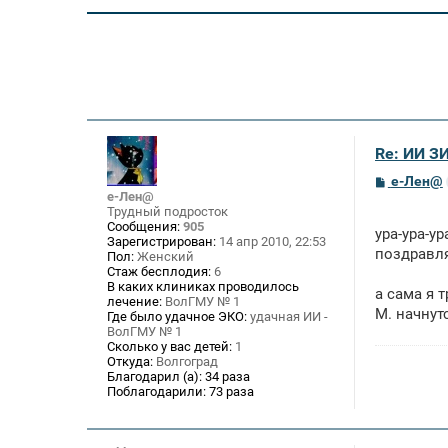
Re: ИИ 
С
е-Лен@
о
е-Лен@
о
Трудный подросток
б
Сообщения:
905
ура-ура-ура
щ
Зарегистрирован:
14 апр 2010, 22:53
е
поздравля
Пол:
Женский
н
Стаж бесплодия:
6
и
В каких клиниках проводилось
е
а сама я 
лечение:
ВолГМУ № 1
М. начнут
Где было удачное ЭКО:
удачная ИИ -
ВолГМУ № 1
Сколько у вас детей:
1
Откуда:
Волгоград
Благодарил (а):
34 раза
Поблагодарили:
73 раза