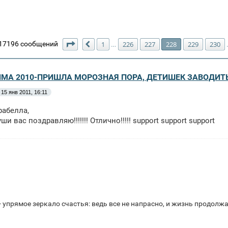
Страница
228
из
492
17196 сообщений
1
226
227
228
229
230
…
Пред.
ЗИМА 2010-ПРИШЛА МОРОЗНАЯ ПОРА, ДЕТИШЕК ЗАВОДИТ
15 янв 2011, 16:11
рабелла,
ши вас поздравляю!!!!!!! Отлично!!!!! support support support
 упрямое зеркало счастья: ведь все не напрасно, и жизнь продолжает