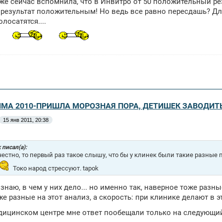
тоже сейчас вспомнила, что в Инвитро от 50 положительный рез
 результат положительным! Но ведь все равно пересдашь? Дл
лосатятся....
ЗИМА 2010-ПРИШЛА МОРОЗНАЯ ПОРА, ДЕТИШЕК ЗАВОДИТ
15 янв 2011, 20:38
k писал(а):
честно, то первый раз такое слышу, что бы у клинек были такие разные п
Токо народ стрессуют. tapok
 знаю, в чем у них дело... но именно так, наверное тоже раз
же разные на этот анализ, а скорость: при клинике делают в эт
ицинском центре мне ответ пообещали только на следующий