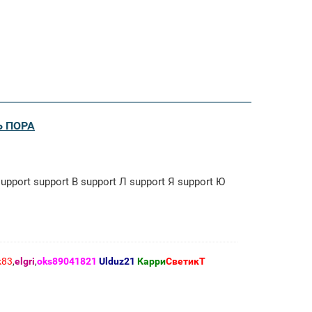
Ь ПОРА
support support В support Л support Я support Ю
k83
,
elgri
,
oks89041821
Ulduz21
Карри
СветикТ