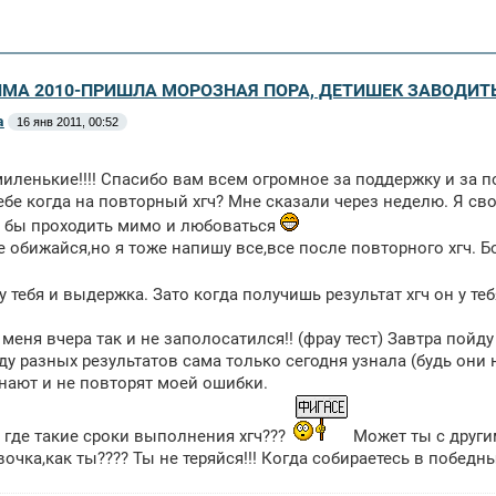
ЗИМА 2010-ПРИШЛА МОРОЗНАЯ ПОРА, ДЕТИШЕК ЗАВОДИТ
a
16 янв 2011, 00:52
иленькие!!!! Спасибо вам всем огромное за поддержку и за 
ебе когда на повторный хгч? Мне сказали через неделю. Я св
о бы проходить мимо и любоваться
 обижайся,но я тоже напишу все,все после повторного хгч. Бо
у тебя и выдержка. Зато когда получишь результат хгч он у т
 меня вчера так и не заполосатился!! (фрау тест) Завтра пойду
ду разных результатов сама только сегодня узнала (будь они 
нают и не повторят моей ошибки.
 где такие сроки выполнения хгч???
Может ты с други
очка,как ты???? Ты не теряйся!!! Когда собираетесь в победн